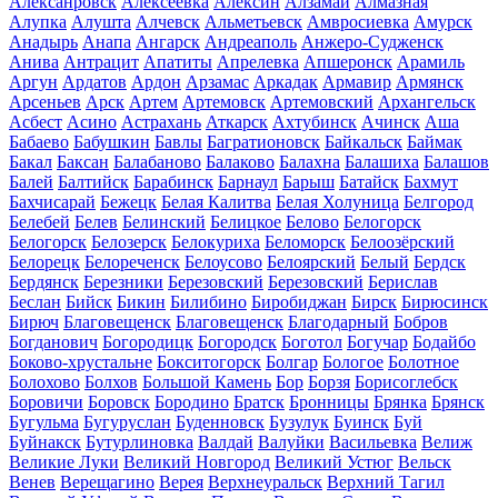
Алексанровск
Алексеевка
Алексин
Алзамай
Алмазная
Алупка
Алушта
Алчевск
Альметьевск
Амвросиевка
Амурск
Анадырь
Анапа
Ангарск
Андреаполь
Анжеро-Судженск
Анива
Антрацит
Апатиты
Апрелевка
Апшеронск
Арамиль
Аргун
Ардатов
Ардон
Арзамас
Аркадак
Армавир
Армянск
Арсеньев
Арск
Артем
Артемовск
Артемовский
Архангельск
Асбест
Асино
Астрахань
Аткарск
Ахтубинск
Ачинск
Аша
Бабаево
Бабушкин
Бавлы
Багратионовск
Байкальск
Баймак
Бакал
Баксан
Балабаново
Балаково
Балахна
Балашиха
Балашов
Балей
Балтийск
Барабинск
Барнаул
Барыш
Батайск
Бахмут
Бахчисарай
Бежецк
Белая Калитва
Белая Холуница
Белгород
Белебей
Белев
Белинский
Белицкое
Белово
Белогорск
Белогорск
Белозерск
Белокуриха
Беломорск
Белоозёрский
Белорецк
Белореченск
Белоусово
Белоярский
Белый
Бердск
Бердянск
Березники
Березовский
Березовский
Берислав
Беслан
Бийск
Бикин
Билибино
Биробиджан
Бирск
Бирюсинск
Бирюч
Благовещенск
Благовещенск
Благодарный
Бобров
Богданович
Богородицк
Богородск
Боготол
Богучар
Бодайбо
Боково-хрустальне
Бокситогорск
Болгар
Бологое
Болотное
Болохово
Болхов
Большой Камень
Бор
Борзя
Борисоглебск
Боровичи
Боровск
Бородино
Братск
Бронницы
Брянка
Брянск
Бугульма
Бугуруслан
Буденновск
Бузулук
Буинск
Буй
Буйнакск
Бутурлиновка
Валдай
Валуйки
Васильевка
Велиж
Великие Луки
Великий Новгород
Великий Устюг
Вельск
Венев
Верещагино
Верея
Верхнеуральск
Верхний Тагил