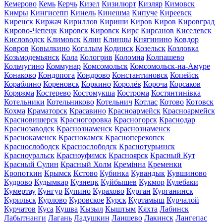
Кемерово
Кемь
Керчь
Кизел
Кизилюрт
Кизляр
Кимовск
Кимры
Кингисепп
Кинель
Кинешма
Кипуче
Киреевск
Киренск
Киржач
Кириллов
Кириши
Киров
Киров
Кировград
Кирово-Чепецк
Кировск
Кировск
Кирс
Кирсанов
Киселевск
Кисловодск
Климовск
Клин
Клинцы
Княгинино
Ковдор
Ковров
Ковылкино
Когалым
Кодинск
Козельск
Козловка
Козьмодемьянск
Кола
Кологрив
Коломна
Колпашево
Кольчугино
Коммунар
Комсомольск
Комсомольск-на-Амуре
Конаково
Кондопога
Кондрово
Константиновск
Копейск
Кораблино
Кореновск
Коркино
Королёв
Короча
Корсаков
Коряжма
Костерево
Костомукша
Кострома
Костянтинівка
Котельники
Котельниково
Котельнич
Котлас
Котово
Котовск
Кохма
Краматорск
Красавино
Красноармейск
Красноармейск
Красновишерск
Красногоровка
Красногорск
Краснодар
Краснозаводск
Краснознаменск
Краснознаменск
Краснокаменск
Краснокамск
Красноперекопск
Краснослободск
Краснослободск
Краснотурьинск
Красноуральск
Красноуфимск
Красноярск
Красный Кут
Красный Сулин
Красный Холм
Кремінна
Кременки
Кропоткин
Крымск
Кстово
Кубинка
Кувандык
Кувшиново
Кудрово
Кудымкар
Кузнецк
Куйбышев
Кукмор
Кулебаки
Кумертау
Кунгур
Купино
Курахово
Курган
Курганинск
Курильск
Курлово
Куровское
Курск
Куртамыш
Курчалой
Курчатов
Куса
Кушва
Кызыл
Кыштым
Кяхта
Лабинск
Лабытнанги
Лагань
Ладушкин
Лаишево
Лакинск
Лангепас