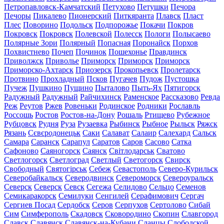
Петропавловск-Камчатский
Петухово
Петушки
Печора
Печоры
Пикалево
Пионерский
Питкяранта
Плавск
Пласт
Плес
Поворино
Подольск
Подпорожье
Покачи
Покров
Покровск
Покровск
Полевской
Полесск
Пологи
Полысаево
Полярные Зори
Полярный
Попасная
Поронайск
Порхов
Похвистнево
Почеп
Починок
Пошехонье
Правдинск
Приволжск
Приволье
Приморск
Приморск
Приморск
Приморско-Ахтарск
Приозерск
Прокопьевск
Пролетарск
Протвино
Прохладный
Псков
Пугачев
Пудож
Пустошка
Пучеж
Пушкино
Пущино
Пыталово
Пыть-Ях
Пятигорск
Радужный
Радужный
Райчихинск
Раменское
Рассказово
Ревда
Реж
Реутов
Ржев
Ровеньки
Родинское
Родники
Рославль
Россошь
Ростов
Ростов-на-Дону
Рошаль
Ртищево
Рубежное
Рубцовск
Рудня
Руза
Рузаевка
Рыбинск
Рыбное
Рыльск
Ряжск
Рязань
Сєвєродонецьк
Саки
Салават
Салаир
Салехард
Сальск
Самара
Саранск
Сарапул
Саратов
Саров
Сасово
Сатка
Сафоново
Саяногорск
Саянск
Світлодарськ
Сватово
Светлогорск
Светлоград
Светлый
Светогорск
Свирск
Свободный
Святогірськ
Себеж
Севастополь
Северо-Курильск
Северобайкальск
Северодвинск
Североморск
Североуральск
Северск
Северск
Севск
Сегежа
Селидово
Сельцо
Семенов
Семикаракорск
Семилуки
Сенгилей
Серафимович
Сергач
Сергиев Посад
Сердобск
Серов
Серпухов
Сертолово
Сибай
Сим
Симферополь
Скадовск
Сковородино
Скопин
Славгород
Славск
Славянск
Славянск-на-Кубани
Сланцы
Слободской