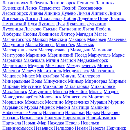
Лахденпохья
Лебедянь
Лениногорск
Ленинск
Ленинск-
Кузнецкий
Ленск
Лермонтов
Лесной
Лесозаводск
Лесосибирск
Ливны
Ликино-Дулёво
Лиман
Липецк
Липки
Лисичанск
Лиски
Лихославль
Лобня
Лодейное Поле
Лосино-
Петровский
Луга
Луганск
Луза
Лукоянов
Лутугино
Луховицы
Лысково
Лысьва
Лыткарино
Льгов
Любань
Люберцы
Любим
Людиново
Лянтор
Магадан
Магас
Магнитогорск
Майкоп
Майский
Макаров
Макарьев
Макеевка
Макушино
Малая Вишера
Малгобек
Малмыж
Малоархангельск
Малоярославец
Мамадыш
Мамоново
Мантурово
Мариинск
Мариинский Посад
Мариуполь
Маркс
Марьинка
Махачкала
Мглин
Мегион
Медвежьегорск
Медногорск
Медынь
Межгорье
Междуреченск
Мезень
Меленки
Мелеуз
Мелитополь
Менделеевск
Мензелинск
Мещовск
Миасс
Миколаївка
Микунь
Миллерово
Минеральные Воды
Минусинск
Миньяр
Мирноград
Мирный
Мирный
Миусинск
Михайлов
Михайловка
Михайловск
Михайловск
Мичуринск
Могоча
Можайск
Можга
Моздок
Молодогвардейск
Молочанск
Мончегорск
Морозовск
Моршанск
Мосальск
Моспино
Муравленко
Мураши
Мурино
Мурманск
Муром
Мценск
Мыски
Мытищи
Мышкин
Набережные Челны
Навашино
Наволоки
Надым
Назарово
Назрань
Называевск
Нальчик
Нариманов
Наро-Фоминск
Нарткала
Нарьян-Мар
Находка
Невель
Невельск
Невинномысск
Невьянск
Нелидово
Неман
Нерехта
Нерчинск