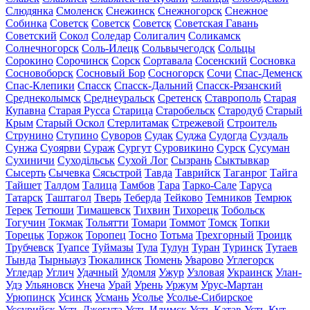
Слюдянка
Смоленск
Снежинск
Снежногорск
Снежное
Собинка
Советск
Советск
Советск
Советская Гавань
Советский
Сокол
Соледар
Солигалич
Соликамск
Солнечногорск
Соль-Илецк
Сольвычегодск
Сольцы
Сорокино
Сорочинск
Сорск
Сортавала
Сосенский
Сосновка
Сосновоборск
Сосновый Бор
Сосногорск
Сочи
Спас-Деменск
Спас-Клепики
Спасск
Спасск-Дальний
Спасск-Рязанский
Среднеколымск
Среднеуральск
Сретенск
Ставрополь
Старая
Купавна
Старая Русса
Старица
Старобельск
Стародуб
Старый
Крым
Старый Оскол
Стерлитамак
Стрежевой
Строитель
Струнино
Ступино
Суворов
Судак
Суджа
Судогда
Суздаль
Сунжа
Суоярви
Сураж
Сургут
Суровикино
Сурск
Сусуман
Сухиничи
Суходільськ
Сухой Лог
Сызрань
Сыктывкар
Сысерть
Сычевка
Сясьстрой
Тавда
Таврийск
Таганрог
Тайга
Тайшет
Талдом
Талица
Тамбов
Тара
Тарко-Сале
Таруса
Татарск
Таштагол
Тверь
Теберда
Тейково
Темников
Темрюк
Терек
Тетюши
Тимашевск
Тихвин
Тихорецк
Тобольск
Тогучин
Токмак
Тольятти
Томари
Томмот
Томск
Топки
Торецьк
Торжок
Торопец
Тосно
Тотьма
Трехгорный
Троицк
Трубчевск
Туапсе
Туймазы
Тула
Тулун
Туран
Туринск
Тутаев
Тында
Тырныауз
Тюкалинск
Тюмень
Уварово
Углегорск
Угледар
Углич
Удачный
Удомля
Ужур
Узловая
Украинск
Улан-
Удэ
Ульяновск
Унеча
Урай
Урень
Уржум
Урус-Мартан
Урюпинск
Усинск
Усмань
Усолье
Усолье-Сибирское
Уссурийск
Усть-Джегута
Усть-Илимск
Усть-Катав
Усть-Кут