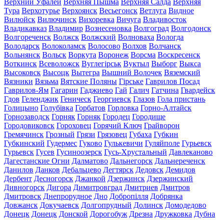
Верхний Уфалей
Верхняя Пышма
Верхняя Салда
Верхняя
Тура
Верхотурье
Верхоянск
Весьегонск
Ветлуга
Видное
Вилюйск
Вилючинск
Вихоревка
Вичуга
Владивосток
Владикавказ
Владимир
Вознесеновка
Волгоград
Волгодонск
Волгореченск
Волжск
Волжский
Волноваха
Вологда
Володарск
Волоколамск
Волосово
Волхов
Волчанск
Вольнянск
Вольск
Воркута
Воронеж
Ворсма
Воскресенск
Воткинск
Всеволожск
Вуглегірськ
Вуктыл
Выборг
Выкса
Высоковск
Высоцк
Вытегра
Вышний Волочек
Вяземский
Вязники
Вязьма
Вятские Поляны
Гірське
Гаврилов Посад
Гаврилов-Ям
Гагарин
Гаджиево
Гай
Галич
Гатчина
Гвардейск
Гдов
Геленджик
Геническ
Георгиевск
Глазов
Гола пристань
Голицыно
Голубівка
Горбатов
Горловка
Горно-Алтайск
Горнозаводск
Горняк
Горняк
Городец
Городище
Городовиковск
Гороховец
Горячий Ключ
Грайворон
Гремячинск
Грозный
Грязи
Грязовец
Губаха
Губкин
Губкинский
Гудермес
Гуково
Гулькевичи
Гуляйполе
Гурьевск
Гурьевск
Гусев
Гусиноозерск
Гусь-Хрустальный
Давлеканово
Дагестанские Огни
Далматово
Дальнегорск
Дальнереченск
Данилов
Данков
Дебальцево
Дегтярск
Дедовск
Демидов
Дербент
Десногорск
Джанкой
Дзержинск
Дзержинский
Дивногорск
Дигора
Димитровград
Дмитриев
Дмитров
Дмитровск
Днепрорудное
Дно
Добропілля
Добрянка
Довжанск
Докучаевск
Долгопрудный
Долинск
Домодедово
Донецк
Донецк
Донской
Дорогобуж
Дрезна
Дружковка
Дубна