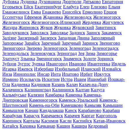
Дубовка
Дудинка
Духовщина
Дюртюли
Дятьково
Евпатория
Егорьевск
Ейск
Екатеринбург
Елабуга
Елец
Елизово
Ельня
Еманжелинск
Емва
Енакиево
Енисейск
Ермолино
Ершов
Ессентуки
Ефремов
Ждановка
Железноводск
Железногорск
Железногорск
Железногорск-Илимский
Жердевка
Жигулевск
Жиздра
Жирновск
Жуков
Жуковка
Жуковский
Завитинск
Заводоуковск
Заволжск
Заволжье
Задонск
Заинск
Закаменск
Залізне
Заозерный
Заозерск
Западная Двина
Заполярный
Запорожье
Зарайск
Заречный
Заречный
Заринск
Звенигово
Звенигород
Зверево
Зеленогорск
Зеленоград
Зеленоградск
Зеленодольск
Зеленокумск
Зерноград
Зея
Зима
Зимогорье
Златоуст
Злынка
Змеиногорск
Знаменск
Золоте
Зоринск
Зубцов
Зугрэс
Зуевка
Ивангород
Иваново
Ивантеевка
Ивдель
Игарка
Ижевск
Избербаш
Изобильный
Иланский
Иловайск
Инза
Иннополис
Инсар
Инта
Ипатово
Ирбит
Иркутск
Ирмино
Исилькуль
Искитим
Истра
Ишим
Ишимбай
Йошкар-
Ола
Кадиевка
Кадников
Казань
Калач
Калач-на-Дону
Калачинск
Калининград
Калининск
Калтан
Калуга
Кальміуське
Калязин
Камбарка
Каменка
Каменка-
Днепровская
Каменногорск
Каменск-Уральский
Каменск-
Шахтинский
Камень-на-Оби
Камешково
Камызяк
Камышин
Камышлов
Канаш
Кандалакша
Канск
Карабаново
Карабаш
Карабулак
Карасук
Карачаевск
Карачев
Каргат
Каргополь
Карпинск
Карталы
Касимов
Касли
Каспийск
Катав-Ивановск
Катайск
Каховка
Качканар
Кашин
Кашира
Кедровый