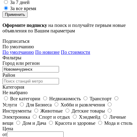
За 7 дней
За все время
Применить
Оформите подписку
на поиск и получайте первым новые
объявления по Вашим параметрам
Подписаться
По умолчанию
По умолчанию
По новизне
По стоимости
Фильтры
Город или регион
Район
Категория
Не выбрано
Все категории
Недвижимость
Транспорт
Услуги
Для Бизнеса
Хобби и развлечения
Инструменты
Животные
Детские товары
Электроника
Спорт и отдых
Хэндмейд
Личные
вещи
Дом и Дача
Красота и здоровье
Мода и стиль
Цена
от