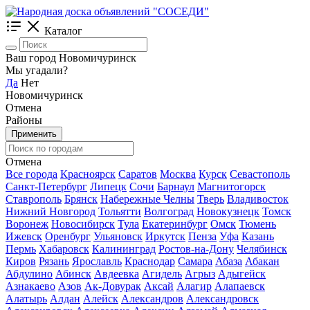
Каталог
Ваш город Новомичуринск
Мы угадали?
Да
Нет
Новомичуринск
Отмена
Районы
Применить
Отмена
Все города
Красноярск
Саратов
Москва
Курск
Севастополь
Санкт-Петербург
Липецк
Сочи
Барнаул
Магнитогорск
Ставрополь
Брянск
Набережные Челны
Тверь
Владивосток
Нижний Новгород
Тольятти
Волгоград
Новокузнецк
Томск
Воронеж
Новосибирск
Тула
Екатеринбург
Омск
Тюмень
Ижевск
Оренбург
Ульяновск
Иркутск
Пенза
Уфа
Казань
Пермь
Хабаровск
Калининград
Ростов-на-Дону
Челябинск
Киров
Рязань
Ярославль
Краснодар
Самара
Абаза
Абакан
Абдулино
Абинск
Авдеевка
Агидель
Агрыз
Адыгейск
Азнакаево
Азов
Ак-Довурак
Аксай
Алагир
Алапаевск
Алатырь
Алдан
Алейск
Александров
Александровск