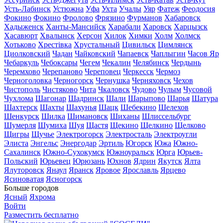
Усть-Лабинск
Устюжна
Уфа
Ухта
Учалы
Уяр
Фатеж
Феодосия
Фокино
Фокино
Фролово
Фрязино
Фурманов
Хабаровск
Хадыженск
Ханты-Мансийск
Харабали
Харовск
Харцызск
Хасавюрт
Хвалынск
Херсон
Хилок
Химки
Холм
Холмск
Хотьково
Хрестівка
Хрустальный
Цивильск
Цимлянск
Циолковский
Чадан
Чайковский
Чапаевск
Чаплыгин
Часов Яр
Чебаркуль
Чебоксары
Чегем
Чекалин
Челябинск
Чердынь
Черемхово
Черепаново
Череповец
Черкесск
Чермоз
Черноголовка
Черногорск
Чернушка
Черняховск
Чехов
Чистополь
Чистяково
Чита
Чкаловск
Чудово
Чулым
Чусовой
Чухлома
Шагонар
Шадринск
Шали
Шарыпово
Шарья
Шатура
Шахтерск
Шахты
Шахунья
Шацк
Шебекино
Шелехов
Шенкурск
Шилка
Шимановск
Шиханы
Шлиссельбург
Шумерля
Шумиха
Шуя
Щастя
Щекино
Щелкино
Щелково
Щигры
Щучье
Электрогорск
Электросталь
Электроугли
Элиста
Энгельс
Энергодар
Эртиль
Югорск
Южа
Южно-
Сахалинск
Южно-Сухокумск
Южноуральск
Юрга
Юрьев-
Польский
Юрьевец
Юрюзань
Юхнов
Ядрин
Якутск
Ялта
Ялуторовск
Янаул
Яранск
Яровое
Ярославль
Ярцево
Ясиноватая
Ясногорск
Больше городов
Ясный
Яхрома
Войти
Разместить бесплатно