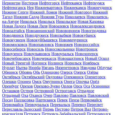
Нерюнгри
Нестеров
Нефтегорск
Нефтекамск
Нефтекумск
Нефтеюганск
Нея
Нижневартовск
Нижнекамск
Нижнеудинск
Нижние Серги
Нижний Ломов
Нижний Новгород
Нижний
Тагил
Нижняя Салда
Нижняя Тура
Николаевск
Николаевск-
на-Амуре
Никольск
Никольск
Никольское
Новая Каховка
Новая Ладога
Новая Ляля
Новоазовск
Новоалександровск
Новоалтайск
Новоаннинский
Нововоронеж
Новогродовка
Новодвинск
Новодружеск
Новозыбков
Новокубанск
Новокузнецк
Новокуйбышевск
Новомичуринск
Новомосковск
Новопавловск
Новоржев
Новороссийск
Новосибирск
Новосиль
Новосокольники
Новотроицк
Новоузенск
Новоульяновск
Новоуральск
Новохоперск
Новочебоксарск
Новочеркасск
Новошахтинск
Новый Оскол
Новый Уренгой
Ногинск
Нолинск
Норильск
Ноябрьск
Нурлат
Нытва
Нюрба
Нягань
Нязепетровск
Няндома
Облучье
Обнинск
Обоянь
Обь
Одинцово
Озерск
Озерск
Озёры
Октябрьск
Октябрьский
Окуловка
Олекминск
Оленегорск
Олешки
Олонец
Омск
Омутнинск
Онега
Опочка
Орёл
Оренбург
Орехов
Орехово-Зуево
Орлов
Орск
Оса
Осинники
Осташков
Остров
Островной
Острогожск
Отрадное
Отрадный
Оха
Оханск
Очер
Павлово
Павловск
Павловский
Посад
Палласовка
Партизанск
Певек
Пенза
Первомайск
Первомайск
Первоуральск
Перевальск
Перевоз
Пересвет
Переславль-Залесский
Пермь
Пестово
Петров Вал
Петрово-
красносілля
Петровск
Петровск-Забайкальский
Петрозаводск