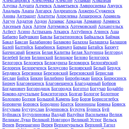
Алексанровск
Алексеевка
Алексин
Алзамай
Алмазная
Алупка
Алушта
Алчевск
Альметьевск
Амвросиевка
Амурск
Анадырь
Анапа
Ангарск
Андреаполь
Анжеро-Судженск
Анива
Антрацит
Апатиты
Апрелевка
Апшеронск
Арамиль
Аргун
Ардатов
Ардон
Арзамас
Аркадак
Армавир
Армянск
Арсеньев
Арск
Артем
Артемовск
Артемовский
Архангельск
Асбест
Асино
Астрахань
Аткарск
Ахтубинск
Ачинск
Аша
Бабаево
Бабушкин
Бавлы
Багратионовск
Байкальск
Баймак
Бакал
Баксан
Балабаново
Балаково
Балахна
Балашиха
Балашов
Балей
Балтийск
Барабинск
Барнаул
Барыш
Батайск
Бахмут
Бахчисарай
Бежецк
Белая Калитва
Белая Холуница
Белгород
Белебей
Белев
Белинский
Белицкое
Белово
Белогорск
Белогорск
Белозерск
Белокуриха
Беломорск
Белоозёрский
Белорецк
Белореченск
Белоусово
Белоярский
Белый
Бердск
Бердянск
Березники
Березовский
Березовский
Берислав
Беслан
Бийск
Бикин
Билибино
Биробиджан
Бирск
Бирюсинск
Бирюч
Благовещенск
Благовещенск
Благодарный
Бобров
Богданович
Богородицк
Богородск
Боготол
Богучар
Бодайбо
Боково-хрустальне
Бокситогорск
Болгар
Бологое
Болотное
Болохово
Болхов
Большой Камень
Бор
Борзя
Борисоглебск
Боровичи
Боровск
Бородино
Братск
Бронницы
Брянка
Брянск
Бугульма
Бугуруслан
Буденновск
Бузулук
Буинск
Буй
Буйнакск
Бутурлиновка
Валдай
Валуйки
Васильевка
Велиж
Великие Луки
Великий Новгород
Великий Устюг
Вельск
Венев
Верещагино
Верея
Верхнеуральск
Верхний Тагил