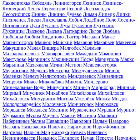
Лахденпохья
Лебедянь
Лениногорск
Ленинск
Ленинск-
Кузнецкий
Ленск
Лермонтов
Лесной
Лесозаводск
Лесосибирск
Ливны
Ликино-Дулёво
Лиман
Липецк
Липки
Лисичанск
Лиски
Лихославль
Лобня
Лодейное Поле
Лосино-
Петровский
Луга
Луганск
Луза
Лукоянов
Лутугино
Луховицы
Лысково
Лысьва
Лыткарино
Льгов
Любань
Люберцы
Любим
Людиново
Лянтор
Магадан
Магас
Магнитогорск
Майкоп
Майский
Макаров
Макарьев
Макеевка
Макушино
Малая Вишера
Малгобек
Малмыж
Малоархангельск
Малоярославец
Мамадыш
Мамоново
Мантурово
Мариинск
Мариинский Посад
Мариуполь
Маркс
Марьинка
Махачкала
Мглин
Мегион
Медвежьегорск
Медногорск
Медынь
Межгорье
Междуреченск
Мезень
Меленки
Мелеуз
Мелитополь
Менделеевск
Мензелинск
Мещовск
Миасс
Миколаївка
Микунь
Миллерово
Минеральные Воды
Минусинск
Миньяр
Мирноград
Мирный
Мирный
Миусинск
Михайлов
Михайловка
Михайловск
Михайловск
Мичуринск
Могоча
Можайск
Можга
Моздок
Молодогвардейск
Молочанск
Мончегорск
Морозовск
Моршанск
Мосальск
Моспино
Муравленко
Мураши
Мурино
Мурманск
Муром
Мценск
Мыски
Мытищи
Мышкин
Набережные Челны
Навашино
Наволоки
Надым
Назарово
Назрань
Называевск
Нальчик
Нариманов
Наро-Фоминск
Нарткала
Нарьян-Мар
Находка
Невель
Невельск
Невинномысск
Невьянск
Нелидово
Неман
Нерехта
Нерчинск