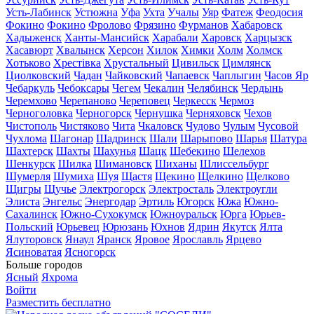
Усть-Лабинск
Устюжна
Уфа
Ухта
Учалы
Уяр
Фатеж
Феодосия
Фокино
Фокино
Фролово
Фрязино
Фурманов
Хабаровск
Хадыженск
Ханты-Мансийск
Харабали
Харовск
Харцызск
Хасавюрт
Хвалынск
Херсон
Хилок
Химки
Холм
Холмск
Хотьково
Хрестівка
Хрустальный
Цивильск
Цимлянск
Циолковский
Чадан
Чайковский
Чапаевск
Чаплыгин
Часов Яр
Чебаркуль
Чебоксары
Чегем
Чекалин
Челябинск
Чердынь
Черемхово
Черепаново
Череповец
Черкесск
Чермоз
Черноголовка
Черногорск
Чернушка
Черняховск
Чехов
Чистополь
Чистяково
Чита
Чкаловск
Чудово
Чулым
Чусовой
Чухлома
Шагонар
Шадринск
Шали
Шарыпово
Шарья
Шатура
Шахтерск
Шахты
Шахунья
Шацк
Шебекино
Шелехов
Шенкурск
Шилка
Шимановск
Шиханы
Шлиссельбург
Шумерля
Шумиха
Шуя
Щастя
Щекино
Щелкино
Щелково
Щигры
Щучье
Электрогорск
Электросталь
Электроугли
Элиста
Энгельс
Энергодар
Эртиль
Югорск
Южа
Южно-
Сахалинск
Южно-Сухокумск
Южноуральск
Юрга
Юрьев-
Польский
Юрьевец
Юрюзань
Юхнов
Ядрин
Якутск
Ялта
Ялуторовск
Янаул
Яранск
Яровое
Ярославль
Ярцево
Ясиноватая
Ясногорск
Больше городов
Ясный
Яхрома
Войти
Разместить бесплатно