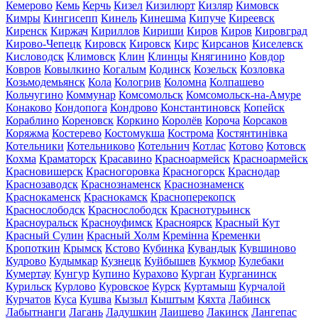
Кемерово
Кемь
Керчь
Кизел
Кизилюрт
Кизляр
Кимовск
Кимры
Кингисепп
Кинель
Кинешма
Кипуче
Киреевск
Киренск
Киржач
Кириллов
Кириши
Киров
Киров
Кировград
Кирово-Чепецк
Кировск
Кировск
Кирс
Кирсанов
Киселевск
Кисловодск
Климовск
Клин
Клинцы
Княгинино
Ковдор
Ковров
Ковылкино
Когалым
Кодинск
Козельск
Козловка
Козьмодемьянск
Кола
Кологрив
Коломна
Колпашево
Кольчугино
Коммунар
Комсомольск
Комсомольск-на-Амуре
Конаково
Кондопога
Кондрово
Константиновск
Копейск
Кораблино
Кореновск
Коркино
Королёв
Короча
Корсаков
Коряжма
Костерево
Костомукша
Кострома
Костянтинівка
Котельники
Котельниково
Котельнич
Котлас
Котово
Котовск
Кохма
Краматорск
Красавино
Красноармейск
Красноармейск
Красновишерск
Красногоровка
Красногорск
Краснодар
Краснозаводск
Краснознаменск
Краснознаменск
Краснокаменск
Краснокамск
Красноперекопск
Краснослободск
Краснослободск
Краснотурьинск
Красноуральск
Красноуфимск
Красноярск
Красный Кут
Красный Сулин
Красный Холм
Кремінна
Кременки
Кропоткин
Крымск
Кстово
Кубинка
Кувандык
Кувшиново
Кудрово
Кудымкар
Кузнецк
Куйбышев
Кукмор
Кулебаки
Кумертау
Кунгур
Купино
Курахово
Курган
Курганинск
Курильск
Курлово
Куровское
Курск
Куртамыш
Курчалой
Курчатов
Куса
Кушва
Кызыл
Кыштым
Кяхта
Лабинск
Лабытнанги
Лагань
Ладушкин
Лаишево
Лакинск
Лангепас