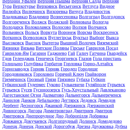
Верхний Уфалей
Верхняя Пышма
Верхняя Салда
Верхняя
Тура
Верхотурье
Верхоянск
Весьегонск
Ветлуга
Видное
Вилюйск
Вилючинск
Вихоревка
Вичуга
Владивосток
Владикавказ
Владимир
Вознесеновка
Волгоград
Волгодонск
Волгореченск
Волжск
Волжский
Волноваха
Вологда
Володарск
Волоколамск
Волосово
Волхов
Волчанск
Вольнянск
Вольск
Воркута
Воронеж
Ворсма
Воскресенск
Воткинск
Всеволожск
Вуглегірськ
Вуктыл
Выборг
Выкса
Высоковск
Высоцк
Вытегра
Вышний Волочек
Вяземский
Вязники
Вязьма
Вятские Поляны
Гірське
Гаврилов Посад
Гаврилов-Ям
Гагарин
Гаджиево
Гай
Галич
Гатчина
Гвардейск
Гдов
Геленджик
Геническ
Георгиевск
Глазов
Гола пристань
Голицыно
Голубівка
Горбатов
Горловка
Горно-Алтайск
Горнозаводск
Горняк
Горняк
Городец
Городище
Городовиковск
Гороховец
Горячий Ключ
Грайворон
Гремячинск
Грозный
Грязи
Грязовец
Губаха
Губкин
Губкинский
Гудермес
Гуково
Гулькевичи
Гуляйполе
Гурьевск
Гурьевск
Гусев
Гусиноозерск
Гусь-Хрустальный
Давлеканово
Дагестанские Огни
Далматово
Дальнегорск
Дальнереченск
Данилов
Данков
Дебальцево
Дегтярск
Дедовск
Демидов
Дербент
Десногорск
Джанкой
Дзержинск
Дзержинский
Дивногорск
Дигора
Димитровград
Дмитриев
Дмитров
Дмитровск
Днепрорудное
Дно
Добропілля
Добрянка
Довжанск
Докучаевск
Долгопрудный
Долинск
Домодедово
Донецк
Донецк
Донской
Дорогобуж
Дрезна
Дружковка
Дубна