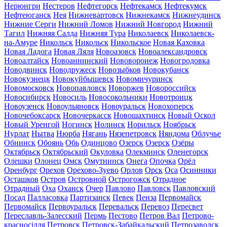
Нерюнгри
Нестеров
Нефтегорск
Нефтекамск
Нефтекумск
Нефтеюганск
Нея
Нижневартовск
Нижнекамск
Нижнеудинск
Нижние Серги
Нижний Ломов
Нижний Новгород
Нижний
Тагил
Нижняя Салда
Нижняя Тура
Николаевск
Николаевск-
на-Амуре
Никольск
Никольск
Никольское
Новая Каховка
Новая Ладога
Новая Ляля
Новоазовск
Новоалександровск
Новоалтайск
Новоаннинский
Нововоронеж
Новогродовка
Новодвинск
Новодружеск
Новозыбков
Новокубанск
Новокузнецк
Новокуйбышевск
Новомичуринск
Новомосковск
Новопавловск
Новоржев
Новороссийск
Новосибирск
Новосиль
Новосокольники
Новотроицк
Новоузенск
Новоульяновск
Новоуральск
Новохоперск
Новочебоксарск
Новочеркасск
Новошахтинск
Новый Оскол
Новый Уренгой
Ногинск
Нолинск
Норильск
Ноябрьск
Нурлат
Нытва
Нюрба
Нягань
Нязепетровск
Няндома
Облучье
Обнинск
Обоянь
Обь
Одинцово
Озерск
Озерск
Озёры
Октябрьск
Октябрьский
Окуловка
Олекминск
Оленегорск
Олешки
Олонец
Омск
Омутнинск
Онега
Опочка
Орёл
Оренбург
Орехов
Орехово-Зуево
Орлов
Орск
Оса
Осинники
Осташков
Остров
Островной
Острогожск
Отрадное
Отрадный
Оха
Оханск
Очер
Павлово
Павловск
Павловский
Посад
Палласовка
Партизанск
Певек
Пенза
Первомайск
Первомайск
Первоуральск
Перевальск
Перевоз
Пересвет
Переславль-Залесский
Пермь
Пестово
Петров Вал
Петрово-
красносілля
Петровск
Петровск-Забайкальский
Петрозаводск