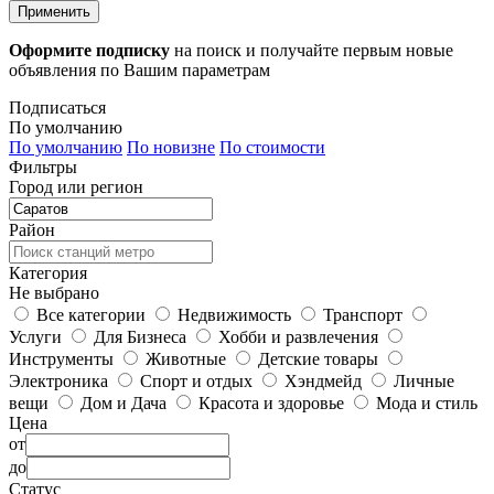
Применить
Оформите подписку
на поиск и получайте первым новые
объявления по Вашим параметрам
Подписаться
По умолчанию
По умолчанию
По новизне
По стоимости
Фильтры
Город или регион
Район
Категория
Не выбрано
Все категории
Недвижимость
Транспорт
Услуги
Для Бизнеса
Хобби и развлечения
Инструменты
Животные
Детские товары
Электроника
Спорт и отдых
Хэндмейд
Личные
вещи
Дом и Дача
Красота и здоровье
Мода и стиль
Цена
от
до
Статус