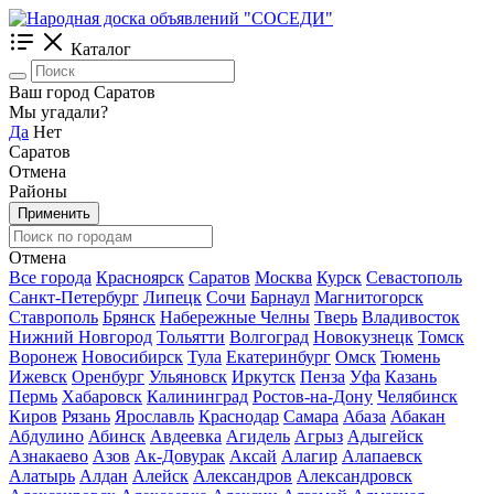
Каталог
Ваш город Саратов
Мы угадали?
Да
Нет
Саратов
Отмена
Районы
Применить
Отмена
Все города
Красноярск
Саратов
Москва
Курск
Севастополь
Санкт-Петербург
Липецк
Сочи
Барнаул
Магнитогорск
Ставрополь
Брянск
Набережные Челны
Тверь
Владивосток
Нижний Новгород
Тольятти
Волгоград
Новокузнецк
Томск
Воронеж
Новосибирск
Тула
Екатеринбург
Омск
Тюмень
Ижевск
Оренбург
Ульяновск
Иркутск
Пенза
Уфа
Казань
Пермь
Хабаровск
Калининград
Ростов-на-Дону
Челябинск
Киров
Рязань
Ярославль
Краснодар
Самара
Абаза
Абакан
Абдулино
Абинск
Авдеевка
Агидель
Агрыз
Адыгейск
Азнакаево
Азов
Ак-Довурак
Аксай
Алагир
Алапаевск
Алатырь
Алдан
Алейск
Александров
Александровск