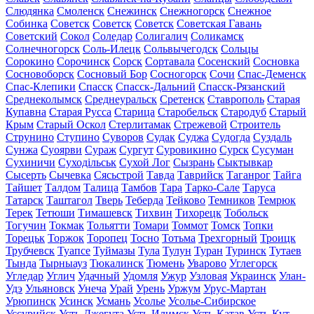
Слюдянка
Смоленск
Снежинск
Снежногорск
Снежное
Собинка
Советск
Советск
Советск
Советская Гавань
Советский
Сокол
Соледар
Солигалич
Соликамск
Солнечногорск
Соль-Илецк
Сольвычегодск
Сольцы
Сорокино
Сорочинск
Сорск
Сортавала
Сосенский
Сосновка
Сосновоборск
Сосновый Бор
Сосногорск
Сочи
Спас-Деменск
Спас-Клепики
Спасск
Спасск-Дальний
Спасск-Рязанский
Среднеколымск
Среднеуральск
Сретенск
Ставрополь
Старая
Купавна
Старая Русса
Старица
Старобельск
Стародуб
Старый
Крым
Старый Оскол
Стерлитамак
Стрежевой
Строитель
Струнино
Ступино
Суворов
Судак
Суджа
Судогда
Суздаль
Сунжа
Суоярви
Сураж
Сургут
Суровикино
Сурск
Сусуман
Сухиничи
Суходільськ
Сухой Лог
Сызрань
Сыктывкар
Сысерть
Сычевка
Сясьстрой
Тавда
Таврийск
Таганрог
Тайга
Тайшет
Талдом
Талица
Тамбов
Тара
Тарко-Сале
Таруса
Татарск
Таштагол
Тверь
Теберда
Тейково
Темников
Темрюк
Терек
Тетюши
Тимашевск
Тихвин
Тихорецк
Тобольск
Тогучин
Токмак
Тольятти
Томари
Томмот
Томск
Топки
Торецьк
Торжок
Торопец
Тосно
Тотьма
Трехгорный
Троицк
Трубчевск
Туапсе
Туймазы
Тула
Тулун
Туран
Туринск
Тутаев
Тында
Тырныауз
Тюкалинск
Тюмень
Уварово
Углегорск
Угледар
Углич
Удачный
Удомля
Ужур
Узловая
Украинск
Улан-
Удэ
Ульяновск
Унеча
Урай
Урень
Уржум
Урус-Мартан
Урюпинск
Усинск
Усмань
Усолье
Усолье-Сибирское
Уссурийск
Усть-Джегута
Усть-Илимск
Усть-Катав
Усть-Кут