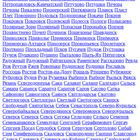
Петропавловск-Камчатский
Петухово
Петушки
Печора
Печоры
Пикалево
Пионерский
Питкяранта
Плавск
Пласт
Плес
Поворино
Подольск
Подпорожье
Покачи
Покров
Покровск
Покровск
Полевской
Полесск
Пологи
Полысаево
Полярные Зори
Полярный
Попасная
Поронайск
Порхов
Похвистнево
Почеп
Починок
Пошехонье
Правдинск
Приволжск
Приволье
Приморск
Приморск
Приморск
Приморско-Ахтарск
Приозерск
Прокопьевск
Пролетарск
Протвино
Прохладный
Псков
Пугачев
Пудож
Пустошка
Пучеж
Пушкино
Пущино
Пыталово
Пыть-Ях
Пятигорск
Радужный
Радужный
Райчихинск
Раменское
Рассказово
Ревда
Реж
Реутов
Ржев
Ровеньки
Родинское
Родники
Рославль
Россошь
Ростов
Ростов-на-Дону
Рошаль
Ртищево
Рубежное
Рубцовск
Рудня
Руза
Рузаевка
Рыбинск
Рыбное
Рыльск
Ряжск
Рязань
Сєвєродонецьк
Саки
Салават
Салаир
Салехард
Сальск
Самара
Саранск
Сарапул
Саратов
Саров
Сасово
Сатка
Сафоново
Саяногорск
Саянск
Світлодарськ
Сватово
Светлогорск
Светлоград
Светлый
Светогорск
Свирск
Свободный
Святогірськ
Себеж
Севастополь
Северо-Курильск
Северобайкальск
Северодвинск
Североморск
Североуральск
Северск
Северск
Севск
Сегежа
Селидово
Сельцо
Семенов
Семикаракорск
Семилуки
Сенгилей
Серафимович
Сергач
Сергиев Посад
Сердобск
Серов
Серпухов
Сертолово
Сибай
Сим
Симферополь
Скадовск
Сковородино
Скопин
Славгород
Славск
Славянск
Славянск-на-Кубани
Сланцы
Слободской