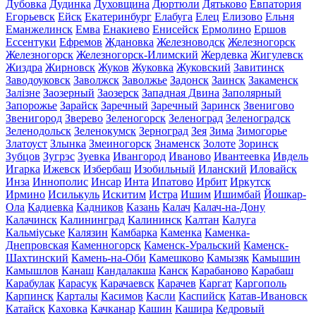
Дубовка
Дудинка
Духовщина
Дюртюли
Дятьково
Евпатория
Егорьевск
Ейск
Екатеринбург
Елабуга
Елец
Елизово
Ельня
Еманжелинск
Емва
Енакиево
Енисейск
Ермолино
Ершов
Ессентуки
Ефремов
Ждановка
Железноводск
Железногорск
Железногорск
Железногорск-Илимский
Жердевка
Жигулевск
Жиздра
Жирновск
Жуков
Жуковка
Жуковский
Завитинск
Заводоуковск
Заволжск
Заволжье
Задонск
Заинск
Закаменск
Залізне
Заозерный
Заозерск
Западная Двина
Заполярный
Запорожье
Зарайск
Заречный
Заречный
Заринск
Звенигово
Звенигород
Зверево
Зеленогорск
Зеленоград
Зеленоградск
Зеленодольск
Зеленокумск
Зерноград
Зея
Зима
Зимогорье
Златоуст
Злынка
Змеиногорск
Знаменск
Золоте
Зоринск
Зубцов
Зугрэс
Зуевка
Ивангород
Иваново
Ивантеевка
Ивдель
Игарка
Ижевск
Избербаш
Изобильный
Иланский
Иловайск
Инза
Иннополис
Инсар
Инта
Ипатово
Ирбит
Иркутск
Ирмино
Исилькуль
Искитим
Истра
Ишим
Ишимбай
Йошкар-
Ола
Кадиевка
Кадников
Казань
Калач
Калач-на-Дону
Калачинск
Калининград
Калининск
Калтан
Калуга
Кальміуське
Калязин
Камбарка
Каменка
Каменка-
Днепровская
Каменногорск
Каменск-Уральский
Каменск-
Шахтинский
Камень-на-Оби
Камешково
Камызяк
Камышин
Камышлов
Канаш
Кандалакша
Канск
Карабаново
Карабаш
Карабулак
Карасук
Карачаевск
Карачев
Каргат
Каргополь
Карпинск
Карталы
Касимов
Касли
Каспийск
Катав-Ивановск
Катайск
Каховка
Качканар
Кашин
Кашира
Кедровый