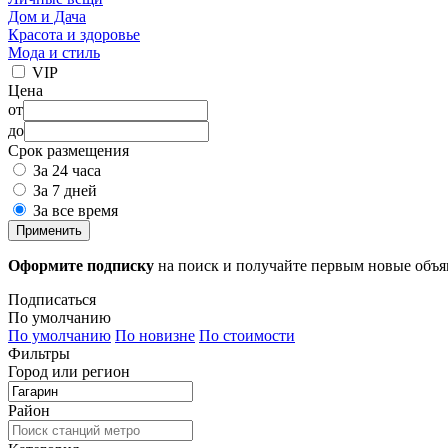
Дом и Дача
Красота и здоровье
Мода и стиль
VIP
Цена
от
до
Срок размещения
За 24 часа
За 7 дней
За все время
Применить
Оформите подписку
на поиск и получайте первым новые объ
Подписаться
По умолчанию
По умолчанию
По новизне
По стоимости
Фильтры
Город или регион
Район