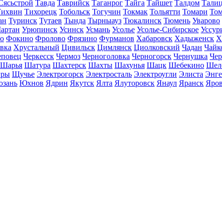
Сясьстрой
Тавда
Таврийск
Таганрог
Тайга
Тайшет
Талдом
Тали
Тихвин
Тихорецк
Тобольск
Тогучин
Токмак
Тольятти
Томари
То
ан
Туринск
Тутаев
Тында
Тырныауз
Тюкалинск
Тюмень
Уварово
артан
Урюпинск
Усинск
Усмань
Усолье
Усолье-Сибирское
Уссур
о
Фокино
Фролово
Фрязино
Фурманов
Хабаровск
Хадыженск
Х
івка
Хрустальный
Цивильск
Цимлянск
Циолковский
Чадан
Чайк
еповец
Черкесск
Чермоз
Черноголовка
Черногорск
Чернушка
Чер
Шарья
Шатура
Шахтерск
Шахты
Шахунья
Шацк
Шебекино
Шел
ры
Щучье
Электрогорск
Электросталь
Электроугли
Элиста
Энге
зань
Юхнов
Ядрин
Якутск
Ялта
Ялуторовск
Янаул
Яранск
Яро