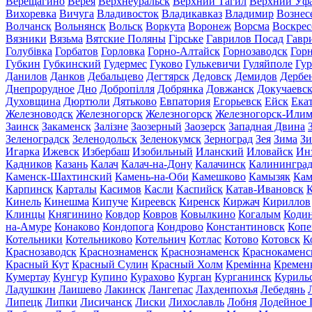
Верещагино
Верея
Верхнеуральск
Верхний Тагил
Верхний Уф
Вихоревка
Вичуга
Владивосток
Владикавказ
Владимир
Вознес
Волчанск
Вольнянск
Вольск
Воркута
Воронеж
Ворсма
Воскрес
Вязники
Вязьма
Вятские Поляны
Гірське
Гаврилов Посад
Гавр
Голубівка
Горбатов
Горловка
Горно-Алтайск
Горнозаводск
Гор
Губкин
Губкинский
Гудермес
Гуково
Гулькевичи
Гуляйполе
Гур
Данилов
Данков
Дебальцево
Дегтярск
Дедовск
Демидов
Дербе
Днепрорудное
Дно
Добропілля
Добрянка
Довжанск
Докучаевс
Духовщина
Дюртюли
Дятьково
Евпатория
Егорьевск
Ейск
Ека
Железноводск
Железногорск
Железногорск
Железногорск-Или
Заинск
Закаменск
Залізне
Заозерный
Заозерск
Западная Двина
Зеленоградск
Зеленодольск
Зеленокумск
Зерноград
Зея
Зима
Зи
Игарка
Ижевск
Избербаш
Изобильный
Иланский
Иловайск
Ин
Кадников
Казань
Калач
Калач-на-Дону
Калачинск
Калинингра
Каменск-Шахтинский
Камень-на-Оби
Камешково
Камызяк
Ка
Карпинск
Карталы
Касимов
Касли
Каспийск
Катав-Ивановск
К
Кинель
Кинешма
Кипуче
Киреевск
Киренск
Киржач
Кириллов
Клинцы
Княгинино
Ковдор
Ковров
Ковылкино
Когалым
Коди
на-Амуре
Конаково
Кондопога
Кондрово
Константиновск
Копе
Котельники
Котельниково
Котельнич
Котлас
Котово
Котовск
К
Краснозаводск
Краснознаменск
Краснознаменск
Краснокаменс
Красный Кут
Красный Сулин
Красный Холм
Кремінна
Кремен
Кумертау
Кунгур
Купино
Курахово
Курган
Курганинск
Куриль
Ладушкин
Лаишево
Лакинск
Лангепас
Лахденпохья
Лебедянь
Липецк
Липки
Лисичанск
Лиски
Лихославль
Лобня
Лодейное 