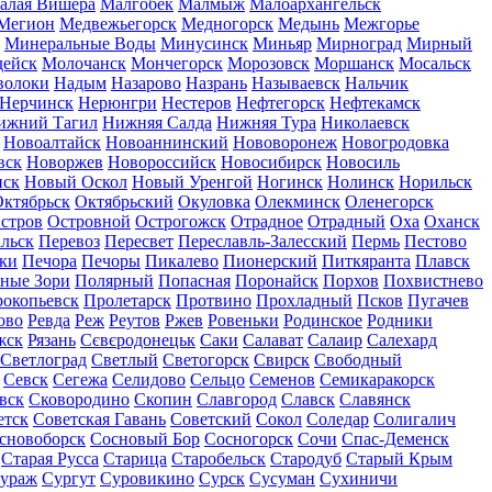
алая Вишера
Малгобек
Малмыж
Малоархангельск
Мегион
Медвежьегорск
Медногорск
Медынь
Межгорье
Минеральные Воды
Минусинск
Миньяр
Мирноград
Мирный
дейск
Молочанск
Мончегорск
Морозовск
Моршанск
Мосальск
волоки
Надым
Назарово
Назрань
Называевск
Нальчик
Нерчинск
Нерюнгри
Нестеров
Нефтегорск
Нефтекамск
ижний Тагил
Нижняя Салда
Нижняя Тура
Николаевск
Новоалтайск
Новоаннинский
Нововоронеж
Новогродовка
вск
Новоржев
Новороссийск
Новосибирск
Новосиль
нск
Новый Оскол
Новый Уренгой
Ногинск
Нолинск
Норильск
ктябрьск
Октябрьский
Окуловка
Олекминск
Оленегорск
стров
Островной
Острогожск
Отрадное
Отрадный
Оха
Оханск
льск
Перевоз
Пересвет
Переславль-Залесский
Пермь
Пестово
ки
Печора
Печоры
Пикалево
Пионерский
Питкяранта
Плавск
ные Зори
Полярный
Попасная
Поронайск
Порхов
Похвистнево
окопьевск
Пролетарск
Протвино
Прохладный
Псков
Пугачев
ово
Ревда
Реж
Реутов
Ржев
Ровеньки
Родинское
Родники
жск
Рязань
Сєвєродонецьк
Саки
Салават
Салаир
Салехард
Светлоград
Светлый
Светогорск
Свирск
Свободный
Севск
Сегежа
Селидово
Сельцо
Семенов
Семикаракорск
вск
Сковородино
Скопин
Славгород
Славск
Славянск
етск
Советская Гавань
Советский
Сокол
Соледар
Солигалич
сновоборск
Сосновый Бор
Сосногорск
Сочи
Спас-Деменск
Старая Русса
Старица
Старобельск
Стародуб
Старый Крым
ураж
Сургут
Суровикино
Сурск
Сусуман
Сухиничи