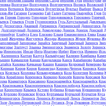
алей
Верхняя Пышма
Верхняя Салда
Верхняя Тура
Верхотурье
В
еновка
Волгоград
Волгодонск
Волгореченск
Волжск
Волжский
енск
Воткинск
Всеволожск
Вуглегірськ
Вуктыл
Выборг
Выкса
В
илов-Ям
Гагарин
Гаджиево
Гай
Галич
Гатчина
Гвардейск
Гдов
Г
няк
Горняк
Городец
Городище
Городовиковск
Гороховец
Горячий
ьевск
Гурьевск
Гусев
Гусиноозерск
Гусь-Хрустальный
Давлекан
нт
Десногорск
Джанкой
Дзержинск
Дзержинский
Дивногорск
Ди
к
Долгопрудный
Долинск
Домодедово
Донецк
Донецк
Донской
Д
теринбург
Елабуга
Елец
Елизово
Ельня
Еманжелинск
Емва
Енак
мский
Жердевка
Жигулевск
Жиздра
Жирновск
Жуков
Жуковка
Жу
Заполярный
Запорожье
Зарайск
Заречный
Заречный
Заринск
Зве
могорье
Златоуст
Злынка
Змеиногорск
Знаменск
Золоте
Зоринск
за
Иннополис
Инсар
Инта
Ипатово
Ирбит
Иркутск
Ирмино
Иси
д
Калининск
Калтан
Калуга
Кальміуське
Калязин
Камбарка
Каме
мышин
Камышлов
Канаш
Кандалакша
Канск
Карабаново
Караба
атайск
Каховка
Качканар
Кашин
Кашира
Кедровый
Кемерово
К
Кириши
Киров
Киров
Кировград
Кирово-Чепецк
Кировск
Киро
нск
Козельск
Козловка
Козьмодемьянск
Кола
Кологрив
Коломна
йск
Кораблино
Кореновск
Коркино
Королёв
Короча
Корсаков
Ко
охма
Краматорск
Красавино
Красноармейск
Красноармейск
Кра
к
Краснокамск
Красноперекопск
Краснослободск
Краснослободс
ки
Кропоткин
Крымск
Кстово
Кубинка
Кувандык
Кувшиново
Ку
ск
Курлово
Куровское
Курск
Куртамыш
Курчалой
Курчатов
Куса
Лениногорск
Ленинск
Ленинск-Кузнецкий
Ленск
Лермонтов
Ле
Поле
Лосино-Петровский
Луга
Луганск
Луза
Лукоянов
Лутугин