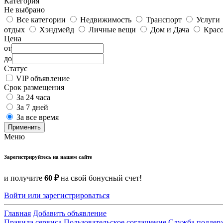
Категория
Не выбрано
Все категории
Недвижимость
Транспорт
Услуги
отдых
Хэндмейд
Личные вещи
Дом и Дача
Красо
Цена
от
до
Статус
VIP объявление
Срок размещения
За 24 часа
За 7 дней
За все время
Применить
Меню
Зарегистрируйтесь на нашем сайте
и получите
60 ₽
на свой бонусный счет!
Войти или зарегистрироваться
Главная
Добавить объявление
Правила сервиса
Пользовательское соглашение
Служба поддер