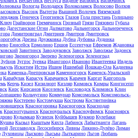
ерхоянск
Весьегонск
Ветлуга
Видное
Вилюйск
Вилючинск
Волноваха
Вологда
Володарск
Волоколамск
Волосово
Волхов
ысоковск
Высоцк
Вытегра
Вышний Волочек
Вяземский
еленджик
Геническ
Георгиевск
Глазов
Гола пристань
Голицыно
 Ключ
Грайворон
Гремячинск
Грозный
Грязи
Грязовец
Губаха
ово
Дагестанские Огни
Далматово
Дальнегорск
Дальнереченск
гора
Димитровград
Дмитриев
Дмитров
Дмитровск
орогобуж
Дрезна
Дружковка
Дубна
Дубовка
Дудинка
иево
Енисейск
Ермолино
Ершов
Ессентуки
Ефремов
Ждановка
ковский
Завитинск
Заводоуковск
Заволжск
Заволжье
Задонск
нигово
Звенигород
Зверево
Зеленогорск
Зеленоград
Зубцов
Зугрэс
Зуевка
Ивангород
Иваново
Ивантеевка
Ивдель
лькуль
Искитим
Истра
Ишим
Ишимбай
Йошкар-Ола
Кадиевка
нка
Каменка-Днепровская
Каменногорск
Каменск-Уральский
ш
Карабулак
Карасук
Карачаевск
Карачев
Каргат
Каргополь
емь
Керчь
Кизел
Кизилюрт
Кизляр
Кимовск
Кимры
Кингисепп
вск
Кирс
Кирсанов
Киселевск
Кисловодск
Климовск
Клин
Колпашево
Кольчугино
Коммунар
Комсомольск
Комсомольск-
ряжма
Костерево
Костомукша
Кострома
Костянтинівка
сновишерск
Красногоровка
Красногорск
Краснодар
к
Краснотурьинск
Красноуральск
Красноуфимск
Красноярск
дрово
Кудымкар
Кузнецк
Куйбышев
Кукмор
Кулебаки
Кушва
Кызыл
Кыштым
Кяхта
Лабинск
Лабытнанги
Лагань
сной
Лесозаводск
Лесосибирск
Ливны
Ликино-Дулёво
Лиман
о
Луховицы
Лысково
Лысьва
Лыткарино
Льгов
Любань