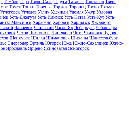
ца
Тамбов
Тара
Тарко-Сале
Таруса
Татарск
Таштагол
Тверь
ммот
Томск
Топки
Торецьк
Торжок
Торопец
Тосно
Тотьма
Углегорск
Угледар
Углич
Удачный
Удомля
Ужур
Узловая
ийск
Усть-Джегута
Усть-Илимск
Усть-Катав
Усть-Кут
Усть-
анты-Мансийск
Харабали
Харовск
Харцызск
Хасавюрт
овский
Чапаевск
Чаплыгин
Часов Яр
Чебаркуль
Чебоксары
няховск
Чехов
Чистополь
Чистяково
Чита
Чкаловск
Чудово
ехов
Шенкурск
Шилка
Шимановск
Шиханы
Шлиссельбург
льс
Энергодар
Эртиль
Югорск
Южа
Южно-Сахалинск
Южно-
вое
Ярославль
Ярцево
Ясиноватая
Ясногорск