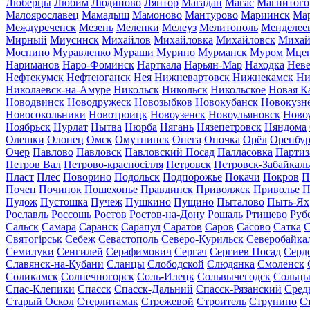
Люберцы
Любим
Людиново
Лянтор
Магадан
Магас
Магнитого
Малоярославец
Мамадыш
Мамоново
Мантурово
Мариинск
Ма
Междуреченск
Мезень
Меленки
Мелеуз
Мелитополь
Менделее
Мирный
Миусинск
Михайлов
Михайловка
Михайловск
Михай
Моспино
Муравленко
Мураши
Мурино
Мурманск
Муром
Мце
Нариманов
Наро-Фоминск
Нарткала
Нарьян-Мар
Находка
Неве
Нефтекумск
Нефтеюганск
Нея
Нижневартовск
Нижнекамск
Ни
Николаевск-на-Амуре
Никольск
Никольск
Никольское
Новая К
Новодвинск
Новодружеск
Новозыбков
Новокубанск
Новокузн
Новосокольники
Новотроицк
Новоузенск
Новоульяновск
Ново
Ноябрьск
Нурлат
Нытва
Нюрба
Нягань
Нязепетровск
Няндома
Олешки
Олонец
Омск
Омутнинск
Онега
Опочка
Орёл
Оренбур
Очер
Павлово
Павловск
Павловский Посад
Палласовка
Партиз
Петров Вал
Петрово-красносілля
Петровск
Петровск-Забайкал
Пласт
Плес
Поворино
Подольск
Подпорожье
Покачи
Покров
П
Почеп
Починок
Пошехонье
Правдинск
Приволжск
Приволье
П
Пудож
Пустошка
Пучеж
Пушкино
Пущино
Пыталово
Пыть-Ях
Рославль
Россошь
Ростов
Ростов-на-Дону
Рошаль
Ртищево
Руб
Сальск
Самара
Саранск
Сарапул
Саратов
Саров
Сасово
Сатка
С
Святогірськ
Себеж
Севастополь
Северо-Курильск
Северобайка
Семилуки
Сенгилей
Серафимович
Сергач
Сергиев Посад
Серд
Славянск-на-Кубани
Сланцы
Слободской
Слюдянка
Смоленск
Соликамск
Солнечногорск
Соль-Илецк
Сольвычегодск
Сольц
Спас-Клепики
Спасск
Спасск-Дальний
Спасск-Рязанский
Сред
Старый Оскол
Стерлитамак
Стрежевой
Строитель
Струнино
С