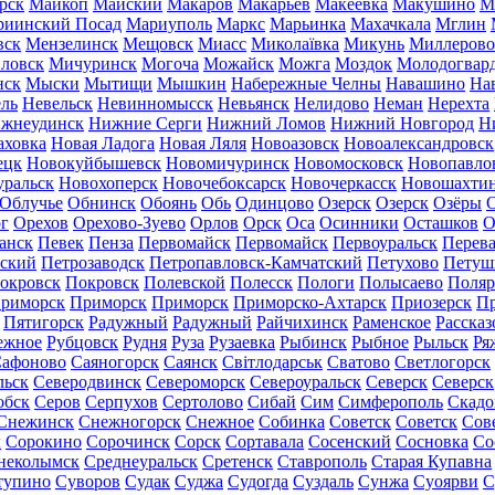
рск
Майкоп
Майский
Макаров
Макарьев
Макеевка
Макушино
М
риинский Посад
Мариуполь
Маркс
Марьинка
Махачкала
Мглин
вск
Мензелинск
Мещовск
Миасс
Миколаївка
Микунь
Миллерово
ловск
Мичуринск
Могоча
Можайск
Можга
Моздок
Молодогвар
нск
Мыски
Мытищи
Мышкин
Набережные Челны
Навашино
На
ль
Невельск
Невинномысск
Невьянск
Нелидово
Неман
Нерехта
жнеудинск
Нижние Серги
Нижний Ломов
Нижний Новгород
Н
аховка
Новая Ладога
Новая Ляля
Новоазовск
Новоалександровск
ецк
Новокуйбышевск
Новомичуринск
Новомосковск
Новопавло
уральск
Новохоперск
Новочебоксарск
Новочеркасск
Новошахти
Облучье
Обнинск
Обоянь
Обь
Одинцово
Озерск
Озерск
Озёры
О
г
Орехов
Орехово-Зуево
Орлов
Орск
Оса
Осинники
Осташков
О
анск
Певек
Пенза
Первомайск
Первомайск
Первоуральск
Перева
ьский
Петрозаводск
Петропавловск-Камчатский
Петухово
Петуш
окровск
Покровск
Полевской
Полесск
Пологи
Полысаево
Поляр
риморск
Приморск
Приморск
Приморско-Ахтарск
Приозерск
Пр
Пятигорск
Радужный
Радужный
Райчихинск
Раменское
Рассказ
ежное
Рубцовск
Рудня
Руза
Рузаевка
Рыбинск
Рыбное
Рыльск
Ря
афоново
Саяногорск
Саянск
Світлодарськ
Сватово
Светлогорск
льск
Северодвинск
Североморск
Североуральск
Северск
Северск
обск
Серов
Серпухов
Сертолово
Сибай
Сим
Симферополь
Скадо
Снежинск
Снежногорск
Снежное
Собинка
Советск
Советск
Сов
ы
Сорокино
Сорочинск
Сорск
Сортавала
Сосенский
Сосновка
Со
неколымск
Среднеуральск
Сретенск
Ставрополь
Старая Купавна
тупино
Суворов
Судак
Суджа
Судогда
Суздаль
Сунжа
Суоярви
С