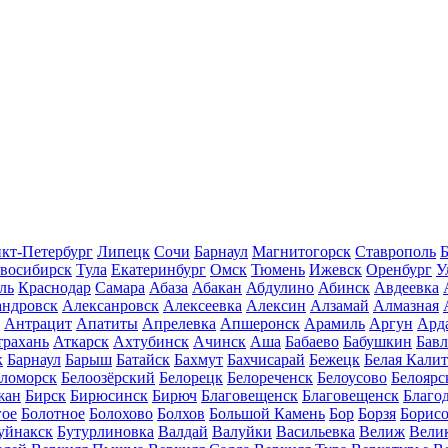
кт-Петербург
Липецк
Сочи
Барнаул
Магнитогорск
Ставрополь
Б
восибирск
Тула
Екатеринбург
Омск
Тюмень
Ижевск
Оренбург
У
ль
Краснодар
Самара
Абаза
Абакан
Абдулино
Абинск
Авдеевка
андровск
Алексанровск
Алексеевка
Алексин
Алзамай
Алмазная
Антрацит
Апатиты
Апрелевка
Апшеронск
Арамиль
Аргун
Ард
трахань
Аткарск
Ахтубинск
Ачинск
Аша
Бабаево
Бабушкин
Бав
к
Барнаул
Барыш
Батайск
Бахмут
Бахчисарай
Бежецк
Белая Калит
еломорск
Белоозёрский
Белорецк
Белореченск
Белоусово
Белоярс
жан
Бирск
Бирюсинск
Бирюч
Благовещенск
Благовещенск
Благо
гое
Болотное
Болохово
Болхов
Большой Камень
Бор
Борзя
Борисо
уйнакск
Бутурлиновка
Валдай
Валуйки
Васильевка
Велиж
Вели