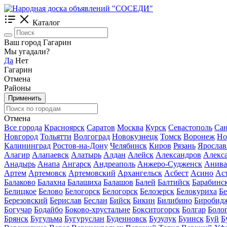
Каталог
Ваш город Гагарин
Мы угадали?
Да
Нет
Гагарин
Отмена
Районы
Применить
Отмена
Все города
Красноярск
Саратов
Москва
Курск
Севастополь
Сан
Новгород
Тольятти
Волгоград
Новокузнецк
Томск
Воронеж
Но
Калининград
Ростов-на-Дону
Челябинск
Киров
Рязань
Ярослав
Алагир
Алапаевск
Алатырь
Алдан
Алейск
Александров
Алекс
Анадырь
Анапа
Ангарск
Андреаполь
Анжеро-Судженск
Анива
Артем
Артемовск
Артемовский
Архангельск
Асбест
Асино
Ас
Балаково
Балахна
Балашиха
Балашов
Балей
Балтийск
Барабинс
Белицкое
Белово
Белогорск
Белогорск
Белозерск
Белокуриха
Б
Березовский
Берислав
Беслан
Бийск
Бикин
Билибино
Биробид
Богучар
Бодайбо
Боково-хрустальне
Бокситогорск
Болгар
Боло
Брянск
Бугульма
Бугуруслан
Буденновск
Бузулук
Буинск
Буй
Б