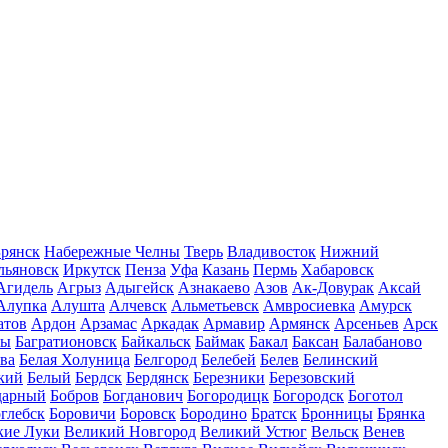
рянск
Набережные Челны
Тверь
Владивосток
Нижний
льяновск
Иркутск
Пенза
Уфа
Казань
Пермь
Хабаровск
Агидель
Агрыз
Адыгейск
Азнакаево
Азов
Ак-Довурак
Аксай
Алупка
Алушта
Алчевск
Альметьевск
Амвросиевка
Амурск
атов
Ардон
Арзамас
Аркадак
Армавир
Армянск
Арсеньев
Арск
лы
Багратионовск
Байкальск
Баймак
Бакал
Баксан
Балабаново
ва
Белая Холуница
Белгород
Белебей
Белев
Белинский
кий
Белый
Бердск
Бердянск
Березники
Березовский
дарный
Бобров
Богданович
Богородицк
Богородск
Боготол
глебск
Боровичи
Боровск
Бородино
Братск
Бронницы
Брянка
кие Луки
Великий Новгород
Великий Устюг
Вельск
Венев