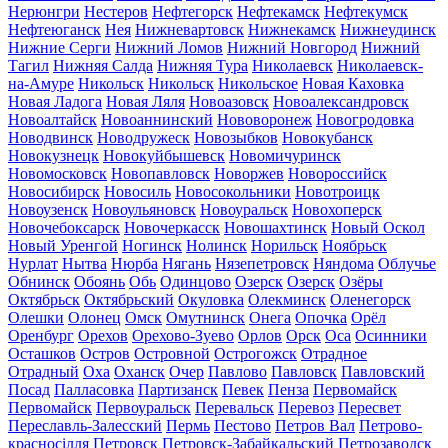
Нерюнгри
Нестеров
Нефтегорск
Нефтекамск
Нефтекумск
Нефтеюганск
Нея
Нижневартовск
Нижнекамск
Нижнеудинск
Нижние Серги
Нижний Ломов
Нижний Новгород
Нижний
Тагил
Нижняя Салда
Нижняя Тура
Николаевск
Николаевск-
на-Амуре
Никольск
Никольск
Никольское
Новая Каховка
Новая Ладога
Новая Ляля
Новоазовск
Новоалександровск
Новоалтайск
Новоаннинский
Нововоронеж
Новогродовка
Новодвинск
Новодружеск
Новозыбков
Новокубанск
Новокузнецк
Новокуйбышевск
Новомичуринск
Новомосковск
Новопавловск
Новоржев
Новороссийск
Новосибирск
Новосиль
Новосокольники
Новотроицк
Новоузенск
Новоульяновск
Новоуральск
Новохоперск
Новочебоксарск
Новочеркасск
Новошахтинск
Новый Оскол
Новый Уренгой
Ногинск
Нолинск
Норильск
Ноябрьск
Нурлат
Нытва
Нюрба
Нягань
Нязепетровск
Няндома
Облучье
Обнинск
Обоянь
Обь
Одинцово
Озерск
Озерск
Озёры
Октябрьск
Октябрьский
Окуловка
Олекминск
Оленегорск
Олешки
Олонец
Омск
Омутнинск
Онега
Опочка
Орёл
Оренбург
Орехов
Орехово-Зуево
Орлов
Орск
Оса
Осинники
Осташков
Остров
Островной
Острогожск
Отрадное
Отрадный
Оха
Оханск
Очер
Павлово
Павловск
Павловский
Посад
Палласовка
Партизанск
Певек
Пенза
Первомайск
Первомайск
Первоуральск
Перевальск
Перевоз
Пересвет
Переславль-Залесский
Пермь
Пестово
Петров Вал
Петрово-
красносілля
Петровск
Петровск-Забайкальский
Петрозаводск