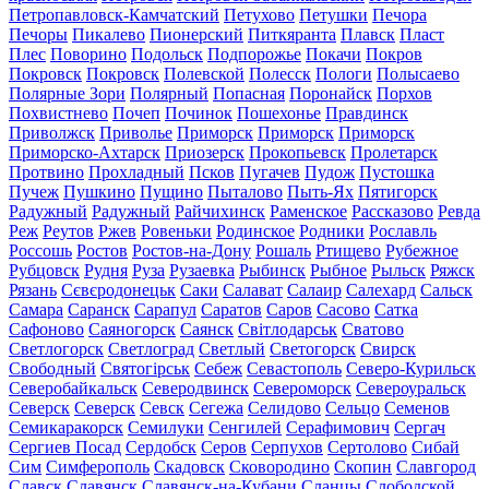
Петропавловск-Камчатский
Петухово
Петушки
Печора
Печоры
Пикалево
Пионерский
Питкяранта
Плавск
Пласт
Плес
Поворино
Подольск
Подпорожье
Покачи
Покров
Покровск
Покровск
Полевской
Полесск
Пологи
Полысаево
Полярные Зори
Полярный
Попасная
Поронайск
Порхов
Похвистнево
Почеп
Починок
Пошехонье
Правдинск
Приволжск
Приволье
Приморск
Приморск
Приморск
Приморско-Ахтарск
Приозерск
Прокопьевск
Пролетарск
Протвино
Прохладный
Псков
Пугачев
Пудож
Пустошка
Пучеж
Пушкино
Пущино
Пыталово
Пыть-Ях
Пятигорск
Радужный
Радужный
Райчихинск
Раменское
Рассказово
Ревда
Реж
Реутов
Ржев
Ровеньки
Родинское
Родники
Рославль
Россошь
Ростов
Ростов-на-Дону
Рошаль
Ртищево
Рубежное
Рубцовск
Рудня
Руза
Рузаевка
Рыбинск
Рыбное
Рыльск
Ряжск
Рязань
Сєвєродонецьк
Саки
Салават
Салаир
Салехард
Сальск
Самара
Саранск
Сарапул
Саратов
Саров
Сасово
Сатка
Сафоново
Саяногорск
Саянск
Світлодарськ
Сватово
Светлогорск
Светлоград
Светлый
Светогорск
Свирск
Свободный
Святогірськ
Себеж
Севастополь
Северо-Курильск
Северобайкальск
Северодвинск
Североморск
Североуральск
Северск
Северск
Севск
Сегежа
Селидово
Сельцо
Семенов
Семикаракорск
Семилуки
Сенгилей
Серафимович
Сергач
Сергиев Посад
Сердобск
Серов
Серпухов
Сертолово
Сибай
Сим
Симферополь
Скадовск
Сковородино
Скопин
Славгород
Славск
Славянск
Славянск-на-Кубани
Сланцы
Слободской