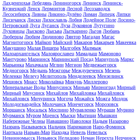
Лахденпохья
Лебедянь
Лениногорск
Ленинск
Ленинск-
Кузнецкий
Ленск
Лермонтов
Лесной
Лесозаводск
Лесосибирск
Ливны
Ликино-Дулёво
Лиман
Липецк
Липки
Лисичанск
Лиски
Лихославль
Лобня
Лодейное Поле
Лосино-
Петровский
Луга
Луганск
Луза
Лукоянов
Лутугино
Луховицы
Лысково
Лысьва
Лыткарино
Льгов
Любань
Люберцы
Любим
Людиново
Лянтор
Магадан
Магас
Магнитогорск
Майкоп
Майский
Макаров
Макарьев
Макеевка
Макушино
Малая Вишера
Малгобек
Малмыж
Малоархангельск
Малоярославец
Мамадыш
Мамоново
Мантурово
Мариинск
Мариинский Посад
Мариуполь
Маркс
Марьинка
Махачкала
Мглин
Мегион
Медвежьегорск
Медногорск
Медынь
Межгорье
Междуреченск
Мезень
Меленки
Мелеуз
Мелитополь
Менделеевск
Мензелинск
Мещовск
Миасс
Миколаївка
Микунь
Миллерово
Минеральные Воды
Минусинск
Миньяр
Мирноград
Мирный
Мирный
Миусинск
Михайлов
Михайловка
Михайловск
Михайловск
Мичуринск
Могоча
Можайск
Можга
Моздок
Молодогвардейск
Молочанск
Мончегорск
Морозовск
Моршанск
Мосальск
Моспино
Муравленко
Мураши
Мурино
Мурманск
Муром
Мценск
Мыски
Мытищи
Мышкин
Набережные Челны
Навашино
Наволоки
Надым
Назарово
Назрань
Называевск
Нальчик
Нариманов
Наро-Фоминск
Нарткала
Нарьян-Мар
Находка
Невель
Невельск
Невинномысск
Невьянск
Нелидово
Неман
Нерехта
Нерчинск