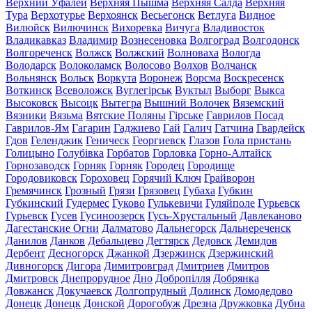
Верхний Уфалей
Верхняя Пышма
Верхняя Салда
Верхняя
Тура
Верхотурье
Верхоянск
Весьегонск
Ветлуга
Видное
Вилюйск
Вилючинск
Вихоревка
Вичуга
Владивосток
Владикавказ
Владимир
Вознесеновка
Волгоград
Волгодонск
Волгореченск
Волжск
Волжский
Волноваха
Вологда
Володарск
Волоколамск
Волосово
Волхов
Волчанск
Вольнянск
Вольск
Воркута
Воронеж
Ворсма
Воскресенск
Воткинск
Всеволожск
Вуглегірськ
Вуктыл
Выборг
Выкса
Высоковск
Высоцк
Вытегра
Вышний Волочек
Вяземский
Вязники
Вязьма
Вятские Поляны
Гірське
Гаврилов Посад
Гаврилов-Ям
Гагарин
Гаджиево
Гай
Галич
Гатчина
Гвардейск
Гдов
Геленджик
Геническ
Георгиевск
Глазов
Гола пристань
Голицыно
Голубівка
Горбатов
Горловка
Горно-Алтайск
Горнозаводск
Горняк
Горняк
Городец
Городище
Городовиковск
Гороховец
Горячий Ключ
Грайворон
Гремячинск
Грозный
Грязи
Грязовец
Губаха
Губкин
Губкинский
Гудермес
Гуково
Гулькевичи
Гуляйполе
Гурьевск
Гурьевск
Гусев
Гусиноозерск
Гусь-Хрустальный
Давлеканово
Дагестанские Огни
Далматово
Дальнегорск
Дальнереченск
Данилов
Данков
Дебальцево
Дегтярск
Дедовск
Демидов
Дербент
Десногорск
Джанкой
Дзержинск
Дзержинский
Дивногорск
Дигора
Димитровград
Дмитриев
Дмитров
Дмитровск
Днепрорудное
Дно
Добропілля
Добрянка
Довжанск
Докучаевск
Долгопрудный
Долинск
Домодедово
Донецк
Донецк
Донской
Дорогобуж
Дрезна
Дружковка
Дубна