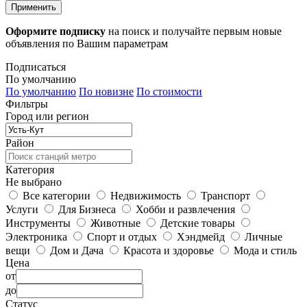
Применить
Оформите подписку
на поиск и получайте первым новые
объявления по Вашим параметрам
Подписаться
По умолчанию
По умолчанию
По новизне
По стоимости
Фильтры
Город или регион
Район
Категория
Не выбрано
Все категории
Недвижимость
Транспорт
Услуги
Для Бизнеса
Хобби и развлечения
Инструменты
Животные
Детские товары
Электроника
Спорт и отдых
Хэндмейд
Личные
вещи
Дом и Дача
Красота и здоровье
Мода и стиль
Цена
от
до
Статус