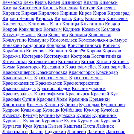
Кемерово
Кемь
Керчь
Кизел
Кизилюрт
Кизляр
Кимовск
Кимры
Кингисепп
Кинель
Кинешма
Кипуче
Киреевск
Киренск
Киржач
Кириллов
Кириши
Киров
Киров
Кировград
Кирово-Чепецк
Кировск
Кировск
Кирс
Кирсанов
Киселевск
Кисловодск
Климовск
Клин
Клинцы
Княгинино
Ковдор
Ковров
Ковылкино
Когалым
Кодинск
Козельск
Козловка
Козьмодемьянск
Кола
Кологрив
Коломна
Колпашево
Кольчугино
Коммунар
Комсомольск
Комсомольск-на-Амуре
Конаково
Кондопога
Кондрово
Константиновск
Копейск
Кораблино
Кореновск
Коркино
Королёв
Короча
Корсаков
Коряжма
Костерево
Костомукша
Кострома
Костянтинівка
Котельники
Котельниково
Котельнич
Котлас
Котово
Котовск
Кохма
Краматорск
Красавино
Красноармейск
Красноармейск
Красновишерск
Красногоровка
Красногорск
Краснодар
Краснозаводск
Краснознаменск
Краснознаменск
Краснокаменск
Краснокамск
Красноперекопск
Краснослободск
Краснослободск
Краснотурьинск
Красноуральск
Красноуфимск
Красноярск
Красный Кут
Красный Сулин
Красный Холм
Кремінна
Кременки
Кропоткин
Крымск
Кстово
Кубинка
Кувандык
Кувшиново
Кудрово
Кудымкар
Кузнецк
Куйбышев
Кукмор
Кулебаки
Кумертау
Кунгур
Купино
Курахово
Курган
Курганинск
Курильск
Курлово
Куровское
Курск
Куртамыш
Курчалой
Курчатов
Куса
Кушва
Кызыл
Кыштым
Кяхта
Лабинск
Лабытнанги
Лагань
Ладушкин
Лаишево
Лакинск
Лангепас