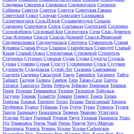
Слюдянка
Смоленск
Снежинск
Снежногорск
Снежное
Собинка
Советск
Советск
Советск
Советская Гавань
Советский
Сокол
Соледар
Солигалич
Соликамск
Солнечногорск
Соль-Илецк
Сольвычегодск
Сольцы
Сорокино
Сорочинск
Сорск
Сортавала
Сосенский
Сосновка
Сосновоборск
Сосновый Бор
Сосногорск
Сочи
Спас-Деменск
Спас-Клепики
Спасск
Спасск-Дальний
Спасск-Рязанский
Среднеколымск
Среднеуральск
Сретенск
Ставрополь
Старая
Купавна
Старая Русса
Старица
Старобельск
Стародуб
Старый
Крым
Старый Оскол
Стерлитамак
Стрежевой
Строитель
Струнино
Ступино
Суворов
Судак
Суджа
Судогда
Суздаль
Сунжа
Суоярви
Сураж
Сургут
Суровикино
Сурск
Сусуман
Сухиничи
Суходільськ
Сухой Лог
Сызрань
Сыктывкар
Сысерть
Сычевка
Сясьстрой
Тавда
Таврийск
Таганрог
Тайга
Тайшет
Талдом
Талица
Тамбов
Тара
Тарко-Сале
Таруса
Татарск
Таштагол
Тверь
Теберда
Тейково
Темников
Темрюк
Терек
Тетюши
Тимашевск
Тихвин
Тихорецк
Тобольск
Тогучин
Токмак
Тольятти
Томари
Томмот
Томск
Топки
Торецьк
Торжок
Торопец
Тосно
Тотьма
Трехгорный
Троицк
Трубчевск
Туапсе
Туймазы
Тула
Тулун
Туран
Туринск
Тутаев
Тында
Тырныауз
Тюкалинск
Тюмень
Уварово
Углегорск
Угледар
Углич
Удачный
Удомля
Ужур
Узловая
Украинск
Улан-
Удэ
Ульяновск
Унеча
Урай
Урень
Уржум
Урус-Мартан
Урюпинск
Усинск
Усмань
Усолье
Усолье-Сибирское
Уссурийск
Усть-Джегута
Усть-Илимск
Усть-Катав
Усть-Кут