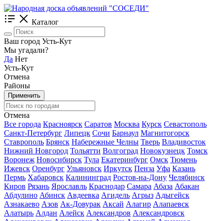
Каталог
Ваш город Усть-Кут
Мы угадали?
Да
Нет
Усть-Кут
Отмена
Районы
Применить
Отмена
Все города
Красноярск
Саратов
Москва
Курск
Севастополь
Санкт-Петербург
Липецк
Сочи
Барнаул
Магнитогорск
Ставрополь
Брянск
Набережные Челны
Тверь
Владивосток
Нижний Новгород
Тольятти
Волгоград
Новокузнецк
Томск
Воронеж
Новосибирск
Тула
Екатеринбург
Омск
Тюмень
Ижевск
Оренбург
Ульяновск
Иркутск
Пенза
Уфа
Казань
Пермь
Хабаровск
Калининград
Ростов-на-Дону
Челябинск
Киров
Рязань
Ярославль
Краснодар
Самара
Абаза
Абакан
Абдулино
Абинск
Авдеевка
Агидель
Агрыз
Адыгейск
Азнакаево
Азов
Ак-Довурак
Аксай
Алагир
Алапаевск
Алатырь
Алдан
Алейск
Александров
Александровск