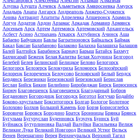
Алексанровск
Алексеевка
Алексин
Алзамай
Алмазная
Алупка
Алушта
Алчевск
Альметьевск
Амвросиевка
Амурск
Анадырь
Анапа
Ангарск
Андреаполь
Анжеро-Судженск
Анива
Антрацит
Апатиты
Апрелевка
Апшеронск
Арамиль
Аргун
Ардатов
Ардон
Арзамас
Аркадак
Армавир
Армянск
Арсеньев
Арск
Артем
Артемовск
Артемовский
Архангельск
Асбест
Асино
Астрахань
Аткарск
Ахтубинск
Ачинск
Аша
Бабаево
Бабушкин
Бавлы
Багратионовск
Байкальск
Баймак
Бакал
Баксан
Балабаново
Балаково
Балахна
Балашиха
Балашов
Балей
Балтийск
Барабинск
Барнаул
Барыш
Батайск
Бахмут
Бахчисарай
Бежецк
Белая Калитва
Белая Холуница
Белгород
Белебей
Белев
Белинский
Белицкое
Белово
Белогорск
Белогорск
Белозерск
Белокуриха
Беломорск
Белоозёрский
Белорецк
Белореченск
Белоусово
Белоярский
Белый
Бердск
Бердянск
Березники
Березовский
Березовский
Берислав
Беслан
Бийск
Бикин
Билибино
Биробиджан
Бирск
Бирюсинск
Бирюч
Благовещенск
Благовещенск
Благодарный
Бобров
Богданович
Богородицк
Богородск
Боготол
Богучар
Бодайбо
Боково-хрустальне
Бокситогорск
Болгар
Бологое
Болотное
Болохово
Болхов
Большой Камень
Бор
Борзя
Борисоглебск
Боровичи
Боровск
Бородино
Братск
Бронницы
Брянка
Брянск
Бугульма
Бугуруслан
Буденновск
Бузулук
Буинск
Буй
Буйнакск
Бутурлиновка
Валдай
Валуйки
Васильевка
Велиж
Великие Луки
Великий Новгород
Великий Устюг
Вельск
Венев
Верещагино
Верея
Верхнеуральск
Верхний Тагил