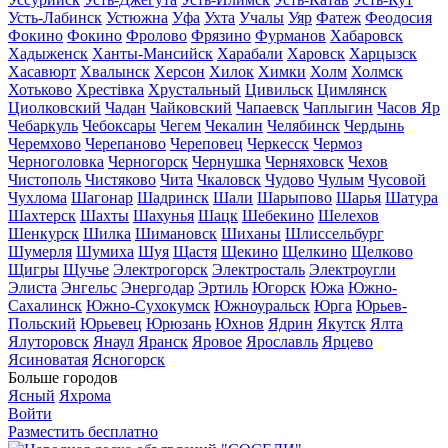
Усть-Лабинск
Устюжна
Уфа
Ухта
Учалы
Уяр
Фатеж
Феодосия
Фокино
Фокино
Фролово
Фрязино
Фурманов
Хабаровск
Хадыженск
Ханты-Мансийск
Харабали
Харовск
Харцызск
Хасавюрт
Хвалынск
Херсон
Хилок
Химки
Холм
Холмск
Хотьково
Хрестівка
Хрустальный
Цивильск
Цимлянск
Циолковский
Чадан
Чайковский
Чапаевск
Чаплыгин
Часов Яр
Чебаркуль
Чебоксары
Чегем
Чекалин
Челябинск
Чердынь
Черемхово
Черепаново
Череповец
Черкесск
Чермоз
Черноголовка
Черногорск
Чернушка
Черняховск
Чехов
Чистополь
Чистяково
Чита
Чкаловск
Чудово
Чулым
Чусовой
Чухлома
Шагонар
Шадринск
Шали
Шарыпово
Шарья
Шатура
Шахтерск
Шахты
Шахунья
Шацк
Шебекино
Шелехов
Шенкурск
Шилка
Шимановск
Шиханы
Шлиссельбург
Шумерля
Шумиха
Шуя
Щастя
Щекино
Щелкино
Щелково
Щигры
Щучье
Электрогорск
Электросталь
Электроугли
Элиста
Энгельс
Энергодар
Эртиль
Югорск
Южа
Южно-
Сахалинск
Южно-Сухокумск
Южноуральск
Юрга
Юрьев-
Польский
Юрьевец
Юрюзань
Юхнов
Ядрин
Якутск
Ялта
Ялуторовск
Янаул
Яранск
Яровое
Ярославль
Ярцево
Ясиноватая
Ясногорск
Больше городов
Ясный
Яхрома
Войти
Разместить бесплатно