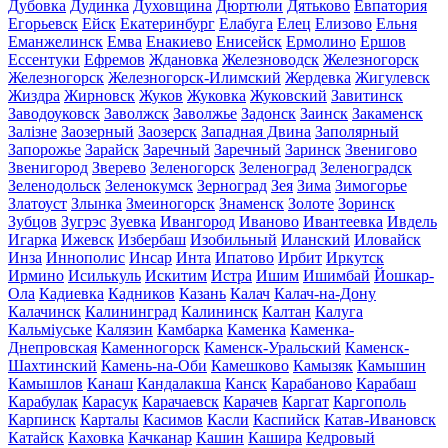
Дубовка
Дудинка
Духовщина
Дюртюли
Дятьково
Евпатория
Егорьевск
Ейск
Екатеринбург
Елабуга
Елец
Елизово
Ельня
Еманжелинск
Емва
Енакиево
Енисейск
Ермолино
Ершов
Ессентуки
Ефремов
Ждановка
Железноводск
Железногорск
Железногорск
Железногорск-Илимский
Жердевка
Жигулевск
Жиздра
Жирновск
Жуков
Жуковка
Жуковский
Завитинск
Заводоуковск
Заволжск
Заволжье
Задонск
Заинск
Закаменск
Залізне
Заозерный
Заозерск
Западная Двина
Заполярный
Запорожье
Зарайск
Заречный
Заречный
Заринск
Звенигово
Звенигород
Зверево
Зеленогорск
Зеленоград
Зеленоградск
Зеленодольск
Зеленокумск
Зерноград
Зея
Зима
Зимогорье
Златоуст
Злынка
Змеиногорск
Знаменск
Золоте
Зоринск
Зубцов
Зугрэс
Зуевка
Ивангород
Иваново
Ивантеевка
Ивдель
Игарка
Ижевск
Избербаш
Изобильный
Иланский
Иловайск
Инза
Иннополис
Инсар
Инта
Ипатово
Ирбит
Иркутск
Ирмино
Исилькуль
Искитим
Истра
Ишим
Ишимбай
Йошкар-
Ола
Кадиевка
Кадников
Казань
Калач
Калач-на-Дону
Калачинск
Калининград
Калининск
Калтан
Калуга
Кальміуське
Калязин
Камбарка
Каменка
Каменка-
Днепровская
Каменногорск
Каменск-Уральский
Каменск-
Шахтинский
Камень-на-Оби
Камешково
Камызяк
Камышин
Камышлов
Канаш
Кандалакша
Канск
Карабаново
Карабаш
Карабулак
Карасук
Карачаевск
Карачев
Каргат
Каргополь
Карпинск
Карталы
Касимов
Касли
Каспийск
Катав-Ивановск
Катайск
Каховка
Качканар
Кашин
Кашира
Кедровый