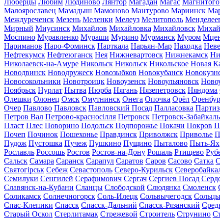
Люберцы
Любим
Людиново
Лянтор
Магадан
Магас
Магнитого
Малоярославец
Мамадыш
Мамоново
Мантурово
Мариинск
Ма
Междуреченск
Мезень
Меленки
Мелеуз
Мелитополь
Менделее
Мирный
Миусинск
Михайлов
Михайловка
Михайловск
Михай
Моспино
Муравленко
Мураши
Мурино
Мурманск
Муром
Мце
Нариманов
Наро-Фоминск
Нарткала
Нарьян-Мар
Находка
Неве
Нефтекумск
Нефтеюганск
Нея
Нижневартовск
Нижнекамск
Ни
Николаевск-на-Амуре
Никольск
Никольск
Никольское
Новая К
Новодвинск
Новодружеск
Новозыбков
Новокубанск
Новокузн
Новосокольники
Новотроицк
Новоузенск
Новоульяновск
Ново
Ноябрьск
Нурлат
Нытва
Нюрба
Нягань
Нязепетровск
Няндома
Олешки
Олонец
Омск
Омутнинск
Онега
Опочка
Орёл
Оренбур
Очер
Павлово
Павловск
Павловский Посад
Палласовка
Партиз
Петров Вал
Петрово-красносілля
Петровск
Петровск-Забайкал
Пласт
Плес
Поворино
Подольск
Подпорожье
Покачи
Покров
П
Почеп
Починок
Пошехонье
Правдинск
Приволжск
Приволье
П
Пудож
Пустошка
Пучеж
Пушкино
Пущино
Пыталово
Пыть-Ях
Рославль
Россошь
Ростов
Ростов-на-Дону
Рошаль
Ртищево
Руб
Сальск
Самара
Саранск
Сарапул
Саратов
Саров
Сасово
Сатка
С
Святогірськ
Себеж
Севастополь
Северо-Курильск
Северобайка
Семилуки
Сенгилей
Серафимович
Сергач
Сергиев Посад
Серд
Славянск-на-Кубани
Сланцы
Слободской
Слюдянка
Смоленск
Соликамск
Солнечногорск
Соль-Илецк
Сольвычегодск
Сольц
Спас-Клепики
Спасск
Спасск-Дальний
Спасск-Рязанский
Сред
Старый Оскол
Стерлитамак
Стрежевой
Строитель
Струнино
С