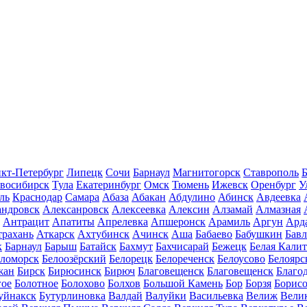
кт-Петербург
Липецк
Сочи
Барнаул
Магнитогорск
Ставрополь
Б
восибирск
Тула
Екатеринбург
Омск
Тюмень
Ижевск
Оренбург
У
ль
Краснодар
Самара
Абаза
Абакан
Абдулино
Абинск
Авдеевка
андровск
Алексанровск
Алексеевка
Алексин
Алзамай
Алмазная
Антрацит
Апатиты
Апрелевка
Апшеронск
Арамиль
Аргун
Ард
трахань
Аткарск
Ахтубинск
Ачинск
Аша
Бабаево
Бабушкин
Бав
к
Барнаул
Барыш
Батайск
Бахмут
Бахчисарай
Бежецк
Белая Калит
еломорск
Белоозёрский
Белорецк
Белореченск
Белоусово
Белоярс
жан
Бирск
Бирюсинск
Бирюч
Благовещенск
Благовещенск
Благо
гое
Болотное
Болохово
Болхов
Большой Камень
Бор
Борзя
Борисо
уйнакск
Бутурлиновка
Валдай
Валуйки
Васильевка
Велиж
Вели