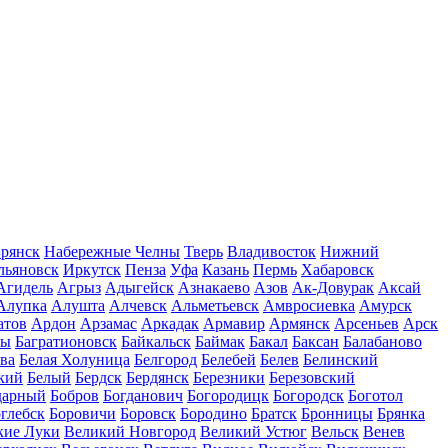
рянск
Набережные Челны
Тверь
Владивосток
Нижний
льяновск
Иркутск
Пенза
Уфа
Казань
Пермь
Хабаровск
Агидель
Агрыз
Адыгейск
Азнакаево
Азов
Ак-Довурак
Аксай
Алупка
Алушта
Алчевск
Альметьевск
Амвросиевка
Амурск
атов
Ардон
Арзамас
Аркадак
Армавир
Армянск
Арсеньев
Арск
лы
Багратионовск
Байкальск
Баймак
Бакал
Баксан
Балабаново
ва
Белая Холуница
Белгород
Белебей
Белев
Белинский
кий
Белый
Бердск
Бердянск
Березники
Березовский
дарный
Бобров
Богданович
Богородицк
Богородск
Боготол
глебск
Боровичи
Боровск
Бородино
Братск
Бронницы
Брянка
кие Луки
Великий Новгород
Великий Устюг
Вельск
Венев