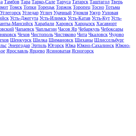
ца
Тамбов
Тара
Тарко-Сале
Таруса
Татарск
Таштагол
Тверь
ммот
Томск
Топки
Торецьк
Торжок
Торопец
Тосно
Тотьма
Углегорск
Угледар
Углич
Удачный
Удомля
Ужур
Узловая
ийск
Усть-Джегута
Усть-Илимск
Усть-Катав
Усть-Кут
Усть-
анты-Мансийск
Харабали
Харовск
Харцызск
Хасавюрт
овский
Чапаевск
Чаплыгин
Часов Яр
Чебаркуль
Чебоксары
няховск
Чехов
Чистополь
Чистяково
Чита
Чкаловск
Чудово
ехов
Шенкурск
Шилка
Шимановск
Шиханы
Шлиссельбург
льс
Энергодар
Эртиль
Югорск
Южа
Южно-Сахалинск
Южно-
вое
Ярославль
Ярцево
Ясиноватая
Ясногорск