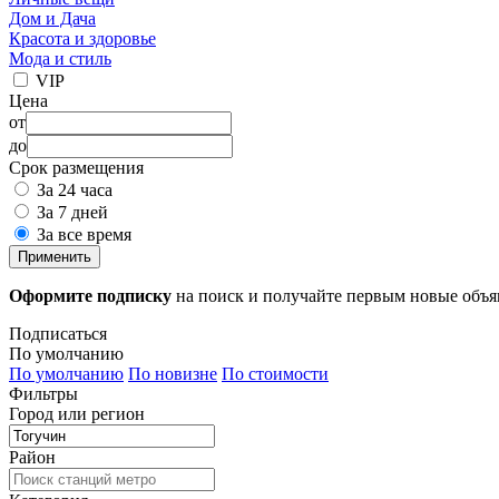
Дом и Дача
Красота и здоровье
Мода и стиль
VIP
Цена
от
до
Срок размещения
За 24 часа
За 7 дней
За все время
Применить
Оформите подписку
на поиск и получайте первым новые объ
Подписаться
По умолчанию
По умолчанию
По новизне
По стоимости
Фильтры
Город или регион
Район