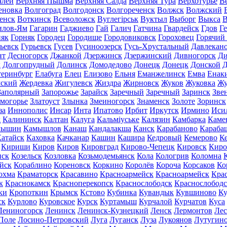
алей
Верхняя Пышма
Верхняя Салда
Верхняя Тура
Верхотурье
В
еновка
Волгоград
Волгодонск
Волгореченск
Волжск
Волжский
енск
Воткинск
Всеволожск
Вуглегірськ
Вуктыл
Выборг
Выкса
В
илов-Ям
Гагарин
Гаджиево
Гай
Галич
Гатчина
Гвардейск
Гдов
Г
няк
Горняк
Городец
Городище
Городовиковск
Гороховец
Горячий
ьевск
Гурьевск
Гусев
Гусиноозерск
Гусь-Хрустальный
Давлекан
нт
Десногорск
Джанкой
Дзержинск
Дзержинский
Дивногорск
Ди
к
Долгопрудный
Долинск
Домодедово
Донецк
Донецк
Донской
Д
теринбург
Елабуга
Елец
Елизово
Ельня
Еманжелинск
Емва
Енак
мский
Жердевка
Жигулевск
Жиздра
Жирновск
Жуков
Жуковка
Жу
Заполярный
Запорожье
Зарайск
Заречный
Заречный
Заринск
Зве
могорье
Златоуст
Злынка
Змеиногорск
Знаменск
Золоте
Зоринск
за
Иннополис
Инсар
Инта
Ипатово
Ирбит
Иркутск
Ирмино
Иси
д
Калининск
Калтан
Калуга
Кальміуське
Калязин
Камбарка
Каме
мышин
Камышлов
Канаш
Кандалакша
Канск
Карабаново
Караба
атайск
Каховка
Качканар
Кашин
Кашира
Кедровый
Кемерово
К
Кириши
Киров
Киров
Кировград
Кирово-Чепецк
Кировск
Киро
нск
Козельск
Козловка
Козьмодемьянск
Кола
Кологрив
Коломна
йск
Кораблино
Кореновск
Коркино
Королёв
Короча
Корсаков
Ко
охма
Краматорск
Красавино
Красноармейск
Красноармейск
Кра
к
Краснокамск
Красноперекопск
Краснослободск
Краснослободс
ки
Кропоткин
Крымск
Кстово
Кубинка
Кувандык
Кувшиново
Ку
ск
Курлово
Куровское
Курск
Куртамыш
Курчалой
Курчатов
Куса
Лениногорск
Ленинск
Ленинск-Кузнецкий
Ленск
Лермонтов
Ле
Поле
Лосино-Петровский
Луга
Луганск
Луза
Лукоянов
Лутугин