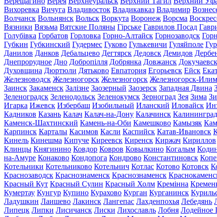
Верещагино
Верея
Верхнеуральск
Верхний Тагил
Верхний Уф
Вихоревка
Вичуга
Владивосток
Владикавказ
Владимир
Вознес
Волчанск
Вольнянск
Вольск
Воркута
Воронеж
Ворсма
Воскрес
Вязники
Вязьма
Вятские Поляны
Гірське
Гаврилов Посад
Гавр
Голубівка
Горбатов
Горловка
Горно-Алтайск
Горнозаводск
Гор
Губкин
Губкинский
Гудермес
Гуково
Гулькевичи
Гуляйполе
Гур
Данилов
Данков
Дебальцево
Дегтярск
Дедовск
Демидов
Дербе
Днепрорудное
Дно
Добропілля
Добрянка
Довжанск
Докучаевс
Духовщина
Дюртюли
Дятьково
Евпатория
Егорьевск
Ейск
Ека
Железноводск
Железногорск
Железногорск
Железногорск-Или
Заинск
Закаменск
Залізне
Заозерный
Заозерск
Западная Двина
Зеленоградск
Зеленодольск
Зеленокумск
Зерноград
Зея
Зима
Зи
Игарка
Ижевск
Избербаш
Изобильный
Иланский
Иловайск
Ин
Кадников
Казань
Калач
Калач-на-Дону
Калачинск
Калинингра
Каменск-Шахтинский
Камень-на-Оби
Камешково
Камызяк
Ка
Карпинск
Карталы
Касимов
Касли
Каспийск
Катав-Ивановск
К
Кинель
Кинешма
Кипуче
Киреевск
Киренск
Киржач
Кириллов
Клинцы
Княгинино
Ковдор
Ковров
Ковылкино
Когалым
Коди
на-Амуре
Конаково
Кондопога
Кондрово
Константиновск
Копе
Котельники
Котельниково
Котельнич
Котлас
Котово
Котовск
К
Краснозаводск
Краснознаменск
Краснознаменск
Краснокаменс
Красный Кут
Красный Сулин
Красный Холм
Кремінна
Кремен
Кумертау
Кунгур
Купино
Курахово
Курган
Курганинск
Куриль
Ладушкин
Лаишево
Лакинск
Лангепас
Лахденпохья
Лебедянь
Липецк
Липки
Лисичанск
Лиски
Лихославль
Лобня
Лодейное 