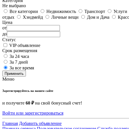
Категория
Не выбрано
Все категории
Недвижимость
Транспорт
Услуги
отдых
Хэндмейд
Личные вещи
Дом и Дача
Красо
Цена
от
до
Статус
VIP объявление
Срок размещения
За 24 часа
За 7 дней
За все время
Применить
Меню
Зарегистрируйтесь на нашем сайте
и получите
60 ₽
на свой бонусный счет!
Войти или зарегистрироваться
Главная
Добавить объявление
Правила сервиса
Пользовательское соглашение
Служба поддер