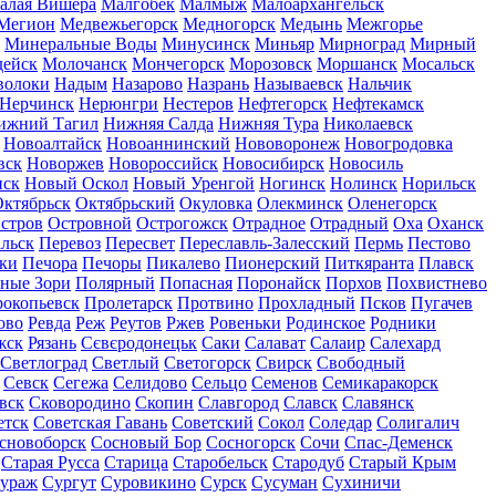
алая Вишера
Малгобек
Малмыж
Малоархангельск
Мегион
Медвежьегорск
Медногорск
Медынь
Межгорье
Минеральные Воды
Минусинск
Миньяр
Мирноград
Мирный
дейск
Молочанск
Мончегорск
Морозовск
Моршанск
Мосальск
волоки
Надым
Назарово
Назрань
Называевск
Нальчик
Нерчинск
Нерюнгри
Нестеров
Нефтегорск
Нефтекамск
ижний Тагил
Нижняя Салда
Нижняя Тура
Николаевск
Новоалтайск
Новоаннинский
Нововоронеж
Новогродовка
вск
Новоржев
Новороссийск
Новосибирск
Новосиль
нск
Новый Оскол
Новый Уренгой
Ногинск
Нолинск
Норильск
ктябрьск
Октябрьский
Окуловка
Олекминск
Оленегорск
стров
Островной
Острогожск
Отрадное
Отрадный
Оха
Оханск
льск
Перевоз
Пересвет
Переславль-Залесский
Пермь
Пестово
ки
Печора
Печоры
Пикалево
Пионерский
Питкяранта
Плавск
ные Зори
Полярный
Попасная
Поронайск
Порхов
Похвистнево
окопьевск
Пролетарск
Протвино
Прохладный
Псков
Пугачев
ово
Ревда
Реж
Реутов
Ржев
Ровеньки
Родинское
Родники
жск
Рязань
Сєвєродонецьк
Саки
Салават
Салаир
Салехард
Светлоград
Светлый
Светогорск
Свирск
Свободный
Севск
Сегежа
Селидово
Сельцо
Семенов
Семикаракорск
вск
Сковородино
Скопин
Славгород
Славск
Славянск
етск
Советская Гавань
Советский
Сокол
Соледар
Солигалич
сновоборск
Сосновый Бор
Сосногорск
Сочи
Спас-Деменск
Старая Русса
Старица
Старобельск
Стародуб
Старый Крым
ураж
Сургут
Суровикино
Сурск
Сусуман
Сухиничи