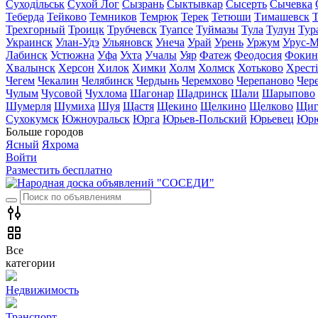
Суходільськ
Сухой Лог
Сызрань
Сыктывкар
Сысерть
Сычевка
Теберда
Тейково
Темников
Темрюк
Терек
Тетюши
Тимашевск
Трехгорный
Троицк
Трубчевск
Туапсе
Туймазы
Тула
Тулун
Тур
Украинск
Улан-Удэ
Ульяновск
Унеча
Урай
Урень
Уржум
Урус-М
Лабинск
Устюжна
Уфа
Ухта
Учалы
Уяр
Фатеж
Феодосия
Фокин
Хвалынск
Херсон
Хилок
Химки
Холм
Холмск
Хотьково
Хрест
Чегем
Чекалин
Челябинск
Чердынь
Черемхово
Черепаново
Чер
Чулым
Чусовой
Чухлома
Шагонар
Шадринск
Шали
Шарыпово
Шумерля
Шумиха
Шуя
Щастя
Щекино
Щелкино
Щелково
Щиг
Сухокумск
Южноуральск
Юрга
Юрьев-Польский
Юрьевец
Юрю
Больше городов
Ясный
Яхрома
Войти
Разместить бесплатно
Все
категории
Недвижимость
Транспорт