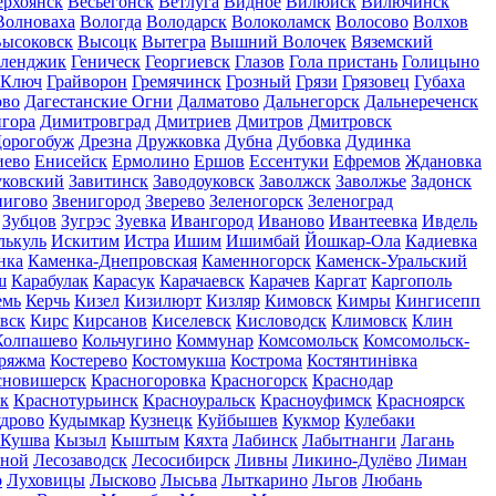
ерхоянск
Весьегонск
Ветлуга
Видное
Вилюйск
Вилючинск
Волноваха
Вологда
Володарск
Волоколамск
Волосово
Волхов
ысоковск
Высоцк
Вытегра
Вышний Волочек
Вяземский
еленджик
Геническ
Георгиевск
Глазов
Гола пристань
Голицыно
 Ключ
Грайворон
Гремячинск
Грозный
Грязи
Грязовец
Губаха
ово
Дагестанские Огни
Далматово
Дальнегорск
Дальнереченск
гора
Димитровград
Дмитриев
Дмитров
Дмитровск
орогобуж
Дрезна
Дружковка
Дубна
Дубовка
Дудинка
иево
Енисейск
Ермолино
Ершов
Ессентуки
Ефремов
Ждановка
ковский
Завитинск
Заводоуковск
Заволжск
Заволжье
Задонск
нигово
Звенигород
Зверево
Зеленогорск
Зеленоград
Зубцов
Зугрэс
Зуевка
Ивангород
Иваново
Ивантеевка
Ивдель
лькуль
Искитим
Истра
Ишим
Ишимбай
Йошкар-Ола
Кадиевка
нка
Каменка-Днепровская
Каменногорск
Каменск-Уральский
ш
Карабулак
Карасук
Карачаевск
Карачев
Каргат
Каргополь
емь
Керчь
Кизел
Кизилюрт
Кизляр
Кимовск
Кимры
Кингисепп
вск
Кирс
Кирсанов
Киселевск
Кисловодск
Климовск
Клин
Колпашево
Кольчугино
Коммунар
Комсомольск
Комсомольск-
ряжма
Костерево
Костомукша
Кострома
Костянтинівка
сновишерск
Красногоровка
Красногорск
Краснодар
к
Краснотурьинск
Красноуральск
Красноуфимск
Красноярск
дрово
Кудымкар
Кузнецк
Куйбышев
Кукмор
Кулебаки
Кушва
Кызыл
Кыштым
Кяхта
Лабинск
Лабытнанги
Лагань
сной
Лесозаводск
Лесосибирск
Ливны
Ликино-Дулёво
Лиман
о
Луховицы
Лысково
Лысьва
Лыткарино
Льгов
Любань