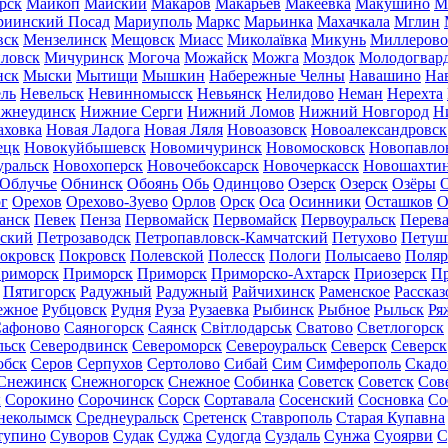
рск
Майкоп
Майский
Макаров
Макарьев
Макеевка
Макушино
М
риинский Посад
Мариуполь
Маркс
Марьинка
Махачкала
Мглин
вск
Мензелинск
Мещовск
Миасс
Миколаївка
Микунь
Миллерово
ловск
Мичуринск
Могоча
Можайск
Можга
Моздок
Молодогвар
нск
Мыски
Мытищи
Мышкин
Набережные Челны
Навашино
На
ль
Невельск
Невинномысск
Невьянск
Нелидово
Неман
Нерехта
жнеудинск
Нижние Серги
Нижний Ломов
Нижний Новгород
Н
аховка
Новая Ладога
Новая Ляля
Новоазовск
Новоалександровск
ецк
Новокуйбышевск
Новомичуринск
Новомосковск
Новопавло
уральск
Новохоперск
Новочебоксарск
Новочеркасск
Новошахти
Облучье
Обнинск
Обоянь
Обь
Одинцово
Озерск
Озерск
Озёры
О
г
Орехов
Орехово-Зуево
Орлов
Орск
Оса
Осинники
Осташков
О
анск
Певек
Пенза
Первомайск
Первомайск
Первоуральск
Перева
ьский
Петрозаводск
Петропавловск-Камчатский
Петухово
Петуш
окровск
Покровск
Полевской
Полесск
Пологи
Полысаево
Поляр
риморск
Приморск
Приморск
Приморско-Ахтарск
Приозерск
Пр
Пятигорск
Радужный
Радужный
Райчихинск
Раменское
Рассказ
ежное
Рубцовск
Рудня
Руза
Рузаевка
Рыбинск
Рыбное
Рыльск
Ря
афоново
Саяногорск
Саянск
Світлодарськ
Сватово
Светлогорск
льск
Северодвинск
Североморск
Североуральск
Северск
Северск
обск
Серов
Серпухов
Сертолово
Сибай
Сим
Симферополь
Скадо
Снежинск
Снежногорск
Снежное
Собинка
Советск
Советск
Сов
ы
Сорокино
Сорочинск
Сорск
Сортавала
Сосенский
Сосновка
Со
неколымск
Среднеуральск
Сретенск
Ставрополь
Старая Купавна
тупино
Суворов
Судак
Суджа
Судогда
Суздаль
Сунжа
Суоярви
С