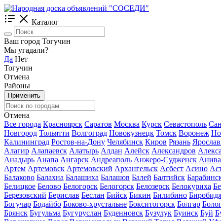
Каталог
Ваш город Тогучин
Мы угадали?
Да
Нет
Тогучин
Отмена
Районы
Применить
Отмена
Все города
Красноярск
Саратов
Москва
Курск
Севастополь
Сан
Новгород
Тольятти
Волгоград
Новокузнецк
Томск
Воронеж
Но
Калининград
Ростов-на-Дону
Челябинск
Киров
Рязань
Ярослав
Алагир
Алапаевск
Алатырь
Алдан
Алейск
Александров
Алекс
Анадырь
Анапа
Ангарск
Андреаполь
Анжеро-Судженск
Анива
Артем
Артемовск
Артемовский
Архангельск
Асбест
Асино
Ас
Балаково
Балахна
Балашиха
Балашов
Балей
Балтийск
Барабинс
Белицкое
Белово
Белогорск
Белогорск
Белозерск
Белокуриха
Б
Березовский
Берислав
Беслан
Бийск
Бикин
Билибино
Биробид
Богучар
Бодайбо
Боково-хрустальне
Бокситогорск
Болгар
Боло
Брянск
Бугульма
Бугуруслан
Буденновск
Бузулук
Буинск
Буй
Б