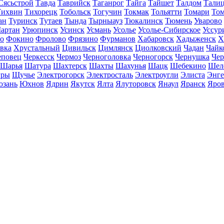
Сясьстрой
Тавда
Таврийск
Таганрог
Тайга
Тайшет
Талдом
Тали
Тихвин
Тихорецк
Тобольск
Тогучин
Токмак
Тольятти
Томари
То
ан
Туринск
Тутаев
Тында
Тырныауз
Тюкалинск
Тюмень
Уварово
артан
Урюпинск
Усинск
Усмань
Усолье
Усолье-Сибирское
Уссур
о
Фокино
Фролово
Фрязино
Фурманов
Хабаровск
Хадыженск
Х
івка
Хрустальный
Цивильск
Цимлянск
Циолковский
Чадан
Чайк
еповец
Черкесск
Чермоз
Черноголовка
Черногорск
Чернушка
Чер
Шарья
Шатура
Шахтерск
Шахты
Шахунья
Шацк
Шебекино
Шел
ры
Щучье
Электрогорск
Электросталь
Электроугли
Элиста
Энге
зань
Юхнов
Ядрин
Якутск
Ялта
Ялуторовск
Янаул
Яранск
Яро