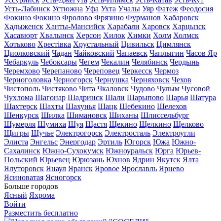
Усть-Лабинск
Устюжна
Уфа
Ухта
Учалы
Уяр
Фатеж
Феодосия
Фокино
Фокино
Фролово
Фрязино
Фурманов
Хабаровск
Хадыженск
Ханты-Мансийск
Харабали
Харовск
Харцызск
Хасавюрт
Хвалынск
Херсон
Хилок
Химки
Холм
Холмск
Хотьково
Хрестівка
Хрустальный
Цивильск
Цимлянск
Циолковский
Чадан
Чайковский
Чапаевск
Чаплыгин
Часов Яр
Чебаркуль
Чебоксары
Чегем
Чекалин
Челябинск
Чердынь
Черемхово
Черепаново
Череповец
Черкесск
Чермоз
Черноголовка
Черногорск
Чернушка
Черняховск
Чехов
Чистополь
Чистяково
Чита
Чкаловск
Чудово
Чулым
Чусовой
Чухлома
Шагонар
Шадринск
Шали
Шарыпово
Шарья
Шатура
Шахтерск
Шахты
Шахунья
Шацк
Шебекино
Шелехов
Шенкурск
Шилка
Шимановск
Шиханы
Шлиссельбург
Шумерля
Шумиха
Шуя
Щастя
Щекино
Щелкино
Щелково
Щигры
Щучье
Электрогорск
Электросталь
Электроугли
Элиста
Энгельс
Энергодар
Эртиль
Югорск
Южа
Южно-
Сахалинск
Южно-Сухокумск
Южноуральск
Юрга
Юрьев-
Польский
Юрьевец
Юрюзань
Юхнов
Ядрин
Якутск
Ялта
Ялуторовск
Янаул
Яранск
Яровое
Ярославль
Ярцево
Ясиноватая
Ясногорск
Больше городов
Ясный
Яхрома
Войти
Разместить бесплатно