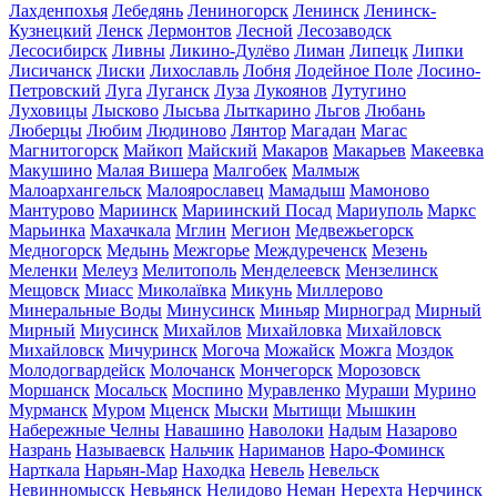
Лахденпохья
Лебедянь
Лениногорск
Ленинск
Ленинск-
Кузнецкий
Ленск
Лермонтов
Лесной
Лесозаводск
Лесосибирск
Ливны
Ликино-Дулёво
Лиман
Липецк
Липки
Лисичанск
Лиски
Лихославль
Лобня
Лодейное Поле
Лосино-
Петровский
Луга
Луганск
Луза
Лукоянов
Лутугино
Луховицы
Лысково
Лысьва
Лыткарино
Льгов
Любань
Люберцы
Любим
Людиново
Лянтор
Магадан
Магас
Магнитогорск
Майкоп
Майский
Макаров
Макарьев
Макеевка
Макушино
Малая Вишера
Малгобек
Малмыж
Малоархангельск
Малоярославец
Мамадыш
Мамоново
Мантурово
Мариинск
Мариинский Посад
Мариуполь
Маркс
Марьинка
Махачкала
Мглин
Мегион
Медвежьегорск
Медногорск
Медынь
Межгорье
Междуреченск
Мезень
Меленки
Мелеуз
Мелитополь
Менделеевск
Мензелинск
Мещовск
Миасс
Миколаївка
Микунь
Миллерово
Минеральные Воды
Минусинск
Миньяр
Мирноград
Мирный
Мирный
Миусинск
Михайлов
Михайловка
Михайловск
Михайловск
Мичуринск
Могоча
Можайск
Можга
Моздок
Молодогвардейск
Молочанск
Мончегорск
Морозовск
Моршанск
Мосальск
Моспино
Муравленко
Мураши
Мурино
Мурманск
Муром
Мценск
Мыски
Мытищи
Мышкин
Набережные Челны
Навашино
Наволоки
Надым
Назарово
Назрань
Называевск
Нальчик
Нариманов
Наро-Фоминск
Нарткала
Нарьян-Мар
Находка
Невель
Невельск
Невинномысск
Невьянск
Нелидово
Неман
Нерехта
Нерчинск