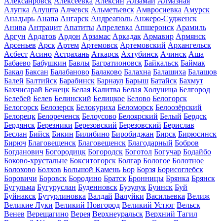
Алексанровск
Алексеевка
Алексин
Алзамай
Алмазная
Алупка
Алушта
Алчевск
Альметьевск
Амвросиевка
Амурск
Анадырь
Анапа
Ангарск
Андреаполь
Анжеро-Судженск
Анива
Антрацит
Апатиты
Апрелевка
Апшеронск
Арамиль
Аргун
Ардатов
Ардон
Арзамас
Аркадак
Армавир
Армянск
Арсеньев
Арск
Артем
Артемовск
Артемовский
Архангельск
Асбест
Асино
Астрахань
Аткарск
Ахтубинск
Ачинск
Аша
Бабаево
Бабушкин
Бавлы
Багратионовск
Байкальск
Баймак
Бакал
Баксан
Балабаново
Балаково
Балахна
Балашиха
Балашов
Балей
Балтийск
Барабинск
Барнаул
Барыш
Батайск
Бахмут
Бахчисарай
Бежецк
Белая Калитва
Белая Холуница
Белгород
Белебей
Белев
Белинский
Белицкое
Белово
Белогорск
Белогорск
Белозерск
Белокуриха
Беломорск
Белоозёрский
Белорецк
Белореченск
Белоусово
Белоярский
Белый
Бердск
Бердянск
Березники
Березовский
Березовский
Берислав
Беслан
Бийск
Бикин
Билибино
Биробиджан
Бирск
Бирюсинск
Бирюч
Благовещенск
Благовещенск
Благодарный
Бобров
Богданович
Богородицк
Богородск
Боготол
Богучар
Бодайбо
Боково-хрустальне
Бокситогорск
Болгар
Бологое
Болотное
Болохово
Болхов
Большой Камень
Бор
Борзя
Борисоглебск
Боровичи
Боровск
Бородино
Братск
Бронницы
Брянка
Брянск
Бугульма
Бугуруслан
Буденновск
Бузулук
Буинск
Буй
Буйнакск
Бутурлиновка
Валдай
Валуйки
Васильевка
Велиж
Великие Луки
Великий Новгород
Великий Устюг
Вельск
Венев
Верещагино
Верея
Верхнеуральск
Верхний Тагил