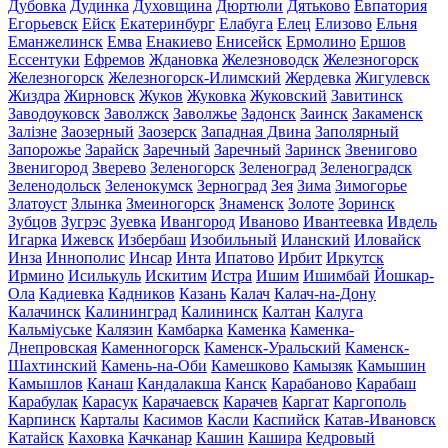
Дубовка
Дудинка
Духовщина
Дюртюли
Дятьково
Евпатория
Егорьевск
Ейск
Екатеринбург
Елабуга
Елец
Елизово
Ельня
Еманжелинск
Емва
Енакиево
Енисейск
Ермолино
Ершов
Ессентуки
Ефремов
Ждановка
Железноводск
Железногорск
Железногорск
Железногорск-Илимский
Жердевка
Жигулевск
Жиздра
Жирновск
Жуков
Жуковка
Жуковский
Завитинск
Заводоуковск
Заволжск
Заволжье
Задонск
Заинск
Закаменск
Залізне
Заозерный
Заозерск
Западная Двина
Заполярный
Запорожье
Зарайск
Заречный
Заречный
Заринск
Звенигово
Звенигород
Зверево
Зеленогорск
Зеленоград
Зеленоградск
Зеленодольск
Зеленокумск
Зерноград
Зея
Зима
Зимогорье
Златоуст
Злынка
Змеиногорск
Знаменск
Золоте
Зоринск
Зубцов
Зугрэс
Зуевка
Ивангород
Иваново
Ивантеевка
Ивдель
Игарка
Ижевск
Избербаш
Изобильный
Иланский
Иловайск
Инза
Иннополис
Инсар
Инта
Ипатово
Ирбит
Иркутск
Ирмино
Исилькуль
Искитим
Истра
Ишим
Ишимбай
Йошкар-
Ола
Кадиевка
Кадников
Казань
Калач
Калач-на-Дону
Калачинск
Калининград
Калининск
Калтан
Калуга
Кальміуське
Калязин
Камбарка
Каменка
Каменка-
Днепровская
Каменногорск
Каменск-Уральский
Каменск-
Шахтинский
Камень-на-Оби
Камешково
Камызяк
Камышин
Камышлов
Канаш
Кандалакша
Канск
Карабаново
Карабаш
Карабулак
Карасук
Карачаевск
Карачев
Каргат
Каргополь
Карпинск
Карталы
Касимов
Касли
Каспийск
Катав-Ивановск
Катайск
Каховка
Качканар
Кашин
Кашира
Кедровый