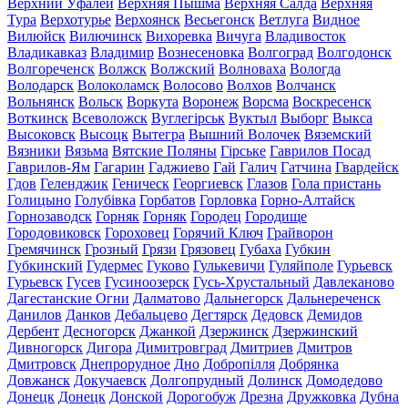
Верхний Уфалей
Верхняя Пышма
Верхняя Салда
Верхняя
Тура
Верхотурье
Верхоянск
Весьегонск
Ветлуга
Видное
Вилюйск
Вилючинск
Вихоревка
Вичуга
Владивосток
Владикавказ
Владимир
Вознесеновка
Волгоград
Волгодонск
Волгореченск
Волжск
Волжский
Волноваха
Вологда
Володарск
Волоколамск
Волосово
Волхов
Волчанск
Вольнянск
Вольск
Воркута
Воронеж
Ворсма
Воскресенск
Воткинск
Всеволожск
Вуглегірськ
Вуктыл
Выборг
Выкса
Высоковск
Высоцк
Вытегра
Вышний Волочек
Вяземский
Вязники
Вязьма
Вятские Поляны
Гірське
Гаврилов Посад
Гаврилов-Ям
Гагарин
Гаджиево
Гай
Галич
Гатчина
Гвардейск
Гдов
Геленджик
Геническ
Георгиевск
Глазов
Гола пристань
Голицыно
Голубівка
Горбатов
Горловка
Горно-Алтайск
Горнозаводск
Горняк
Горняк
Городец
Городище
Городовиковск
Гороховец
Горячий Ключ
Грайворон
Гремячинск
Грозный
Грязи
Грязовец
Губаха
Губкин
Губкинский
Гудермес
Гуково
Гулькевичи
Гуляйполе
Гурьевск
Гурьевск
Гусев
Гусиноозерск
Гусь-Хрустальный
Давлеканово
Дагестанские Огни
Далматово
Дальнегорск
Дальнереченск
Данилов
Данков
Дебальцево
Дегтярск
Дедовск
Демидов
Дербент
Десногорск
Джанкой
Дзержинск
Дзержинский
Дивногорск
Дигора
Димитровград
Дмитриев
Дмитров
Дмитровск
Днепрорудное
Дно
Добропілля
Добрянка
Довжанск
Докучаевск
Долгопрудный
Долинск
Домодедово
Донецк
Донецк
Донской
Дорогобуж
Дрезна
Дружковка
Дубна