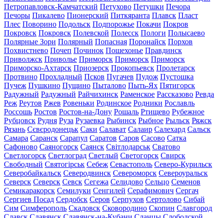
Петропавловск-Камчатский
Петухово
Петушки
Печора
Печоры
Пикалево
Пионерский
Питкяранта
Плавск
Пласт
Плес
Поворино
Подольск
Подпорожье
Покачи
Покров
Покровск
Покровск
Полевской
Полесск
Пологи
Полысаево
Полярные Зори
Полярный
Попасная
Поронайск
Порхов
Похвистнево
Почеп
Починок
Пошехонье
Правдинск
Приволжск
Приволье
Приморск
Приморск
Приморск
Приморско-Ахтарск
Приозерск
Прокопьевск
Пролетарск
Протвино
Прохладный
Псков
Пугачев
Пудож
Пустошка
Пучеж
Пушкино
Пущино
Пыталово
Пыть-Ях
Пятигорск
Радужный
Радужный
Райчихинск
Раменское
Рассказово
Ревда
Реж
Реутов
Ржев
Ровеньки
Родинское
Родники
Рославль
Россошь
Ростов
Ростов-на-Дону
Рошаль
Ртищево
Рубежное
Рубцовск
Рудня
Руза
Рузаевка
Рыбинск
Рыбное
Рыльск
Ряжск
Рязань
Сєвєродонецьк
Саки
Салават
Салаир
Салехард
Сальск
Самара
Саранск
Сарапул
Саратов
Саров
Сасово
Сатка
Сафоново
Саяногорск
Саянск
Світлодарськ
Сватово
Светлогорск
Светлоград
Светлый
Светогорск
Свирск
Свободный
Святогірськ
Себеж
Севастополь
Северо-Курильск
Северобайкальск
Северодвинск
Североморск
Североуральск
Северск
Северск
Севск
Сегежа
Селидово
Сельцо
Семенов
Семикаракорск
Семилуки
Сенгилей
Серафимович
Сергач
Сергиев Посад
Сердобск
Серов
Серпухов
Сертолово
Сибай
Сим
Симферополь
Скадовск
Сковородино
Скопин
Славгород
Славск
Славянск
Славянск-на-Кубани
Сланцы
Слободской