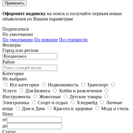
Применить
Оформите подписку
на поиск и получайте первым новые
объявления по Вашим параметрам
Подписаться
По умолчанию
По умолчанию
По новизне
По стоимости
Фильтры
Город или регион
Район
Категория
Не выбрано
Все категории
Недвижимость
Транспорт
Услуги
Для Бизнеса
Хобби и развлечения
Инструменты
Животные
Детские товары
Электроника
Спорт и отдых
Хэндмейд
Личные
вещи
Дом и Дача
Красота и здоровье
Мода и стиль
Цена
от
до
Статус