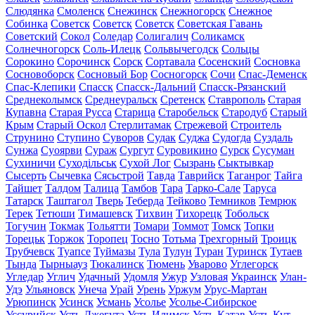
Слюдянка
Смоленск
Снежинск
Снежногорск
Снежное
Собинка
Советск
Советск
Советск
Советская Гавань
Советский
Сокол
Соледар
Солигалич
Соликамск
Солнечногорск
Соль-Илецк
Сольвычегодск
Сольцы
Сорокино
Сорочинск
Сорск
Сортавала
Сосенский
Сосновка
Сосновоборск
Сосновый Бор
Сосногорск
Сочи
Спас-Деменск
Спас-Клепики
Спасск
Спасск-Дальний
Спасск-Рязанский
Среднеколымск
Среднеуральск
Сретенск
Ставрополь
Старая
Купавна
Старая Русса
Старица
Старобельск
Стародуб
Старый
Крым
Старый Оскол
Стерлитамак
Стрежевой
Строитель
Струнино
Ступино
Суворов
Судак
Суджа
Судогда
Суздаль
Сунжа
Суоярви
Сураж
Сургут
Суровикино
Сурск
Сусуман
Сухиничи
Суходільськ
Сухой Лог
Сызрань
Сыктывкар
Сысерть
Сычевка
Сясьстрой
Тавда
Таврийск
Таганрог
Тайга
Тайшет
Талдом
Талица
Тамбов
Тара
Тарко-Сале
Таруса
Татарск
Таштагол
Тверь
Теберда
Тейково
Темников
Темрюк
Терек
Тетюши
Тимашевск
Тихвин
Тихорецк
Тобольск
Тогучин
Токмак
Тольятти
Томари
Томмот
Томск
Топки
Торецьк
Торжок
Торопец
Тосно
Тотьма
Трехгорный
Троицк
Трубчевск
Туапсе
Туймазы
Тула
Тулун
Туран
Туринск
Тутаев
Тында
Тырныауз
Тюкалинск
Тюмень
Уварово
Углегорск
Угледар
Углич
Удачный
Удомля
Ужур
Узловая
Украинск
Улан-
Удэ
Ульяновск
Унеча
Урай
Урень
Уржум
Урус-Мартан
Урюпинск
Усинск
Усмань
Усолье
Усолье-Сибирское
Уссурийск
Усть-Джегута
Усть-Илимск
Усть-Катав
Усть-Кут