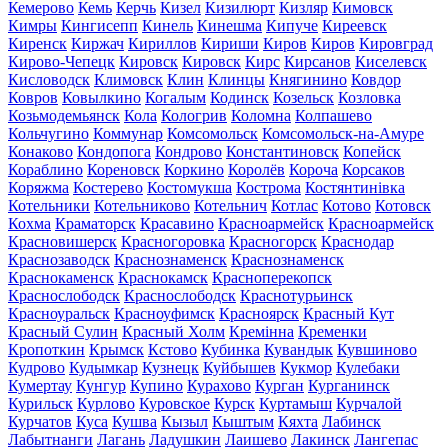
Кемерово
Кемь
Керчь
Кизел
Кизилюрт
Кизляр
Кимовск
Кимры
Кингисепп
Кинель
Кинешма
Кипуче
Киреевск
Киренск
Киржач
Кириллов
Кириши
Киров
Киров
Кировград
Кирово-Чепецк
Кировск
Кировск
Кирс
Кирсанов
Киселевск
Кисловодск
Климовск
Клин
Клинцы
Княгинино
Ковдор
Ковров
Ковылкино
Когалым
Кодинск
Козельск
Козловка
Козьмодемьянск
Кола
Кологрив
Коломна
Колпашево
Кольчугино
Коммунар
Комсомольск
Комсомольск-на-Амуре
Конаково
Кондопога
Кондрово
Константиновск
Копейск
Кораблино
Кореновск
Коркино
Королёв
Короча
Корсаков
Коряжма
Костерево
Костомукша
Кострома
Костянтинівка
Котельники
Котельниково
Котельнич
Котлас
Котово
Котовск
Кохма
Краматорск
Красавино
Красноармейск
Красноармейск
Красновишерск
Красногоровка
Красногорск
Краснодар
Краснозаводск
Краснознаменск
Краснознаменск
Краснокаменск
Краснокамск
Красноперекопск
Краснослободск
Краснослободск
Краснотурьинск
Красноуральск
Красноуфимск
Красноярск
Красный Кут
Красный Сулин
Красный Холм
Кремінна
Кременки
Кропоткин
Крымск
Кстово
Кубинка
Кувандык
Кувшиново
Кудрово
Кудымкар
Кузнецк
Куйбышев
Кукмор
Кулебаки
Кумертау
Кунгур
Купино
Курахово
Курган
Курганинск
Курильск
Курлово
Куровское
Курск
Куртамыш
Курчалой
Курчатов
Куса
Кушва
Кызыл
Кыштым
Кяхта
Лабинск
Лабытнанги
Лагань
Ладушкин
Лаишево
Лакинск
Лангепас