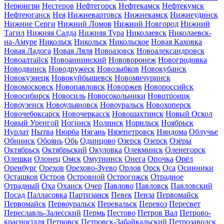
Нерюнгри
Нестеров
Нефтегорск
Нефтекамск
Нефтекумск
Нефтеюганск
Нея
Нижневартовск
Нижнекамск
Нижнеудинск
Нижние Серги
Нижний Ломов
Нижний Новгород
Нижний
Тагил
Нижняя Салда
Нижняя Тура
Николаевск
Николаевск-
на-Амуре
Никольск
Никольск
Никольское
Новая Каховка
Новая Ладога
Новая Ляля
Новоазовск
Новоалександровск
Новоалтайск
Новоаннинский
Нововоронеж
Новогродовка
Новодвинск
Новодружеск
Новозыбков
Новокубанск
Новокузнецк
Новокуйбышевск
Новомичуринск
Новомосковск
Новопавловск
Новоржев
Новороссийск
Новосибирск
Новосиль
Новосокольники
Новотроицк
Новоузенск
Новоульяновск
Новоуральск
Новохоперск
Новочебоксарск
Новочеркасск
Новошахтинск
Новый Оскол
Новый Уренгой
Ногинск
Нолинск
Норильск
Ноябрьск
Нурлат
Нытва
Нюрба
Нягань
Нязепетровск
Няндома
Облучье
Обнинск
Обоянь
Обь
Одинцово
Озерск
Озерск
Озёры
Октябрьск
Октябрьский
Окуловка
Олекминск
Оленегорск
Олешки
Олонец
Омск
Омутнинск
Онега
Опочка
Орёл
Оренбург
Орехов
Орехово-Зуево
Орлов
Орск
Оса
Осинники
Осташков
Остров
Островной
Острогожск
Отрадное
Отрадный
Оха
Оханск
Очер
Павлово
Павловск
Павловский
Посад
Палласовка
Партизанск
Певек
Пенза
Первомайск
Первомайск
Первоуральск
Перевальск
Перевоз
Пересвет
Переславль-Залесский
Пермь
Пестово
Петров Вал
Петрово-
красносілля
Петровск
Петровск-Забайкальский
Петрозаводск