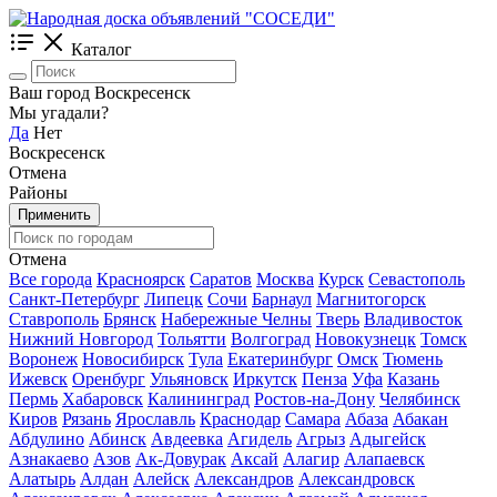
Каталог
Ваш город Воскресенск
Мы угадали?
Да
Нет
Воскресенск
Отмена
Районы
Применить
Отмена
Все города
Красноярск
Саратов
Москва
Курск
Севастополь
Санкт-Петербург
Липецк
Сочи
Барнаул
Магнитогорск
Ставрополь
Брянск
Набережные Челны
Тверь
Владивосток
Нижний Новгород
Тольятти
Волгоград
Новокузнецк
Томск
Воронеж
Новосибирск
Тула
Екатеринбург
Омск
Тюмень
Ижевск
Оренбург
Ульяновск
Иркутск
Пенза
Уфа
Казань
Пермь
Хабаровск
Калининград
Ростов-на-Дону
Челябинск
Киров
Рязань
Ярославль
Краснодар
Самара
Абаза
Абакан
Абдулино
Абинск
Авдеевка
Агидель
Агрыз
Адыгейск
Азнакаево
Азов
Ак-Довурак
Аксай
Алагир
Алапаевск
Алатырь
Алдан
Алейск
Александров
Александровск