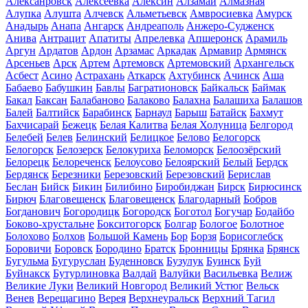
Алексанровск
Алексеевка
Алексин
Алзамай
Алмазная
Алупка
Алушта
Алчевск
Альметьевск
Амвросиевка
Амурск
Анадырь
Анапа
Ангарск
Андреаполь
Анжеро-Судженск
Анива
Антрацит
Апатиты
Апрелевка
Апшеронск
Арамиль
Аргун
Ардатов
Ардон
Арзамас
Аркадак
Армавир
Армянск
Арсеньев
Арск
Артем
Артемовск
Артемовский
Архангельск
Асбест
Асино
Астрахань
Аткарск
Ахтубинск
Ачинск
Аша
Бабаево
Бабушкин
Бавлы
Багратионовск
Байкальск
Баймак
Бакал
Баксан
Балабаново
Балаково
Балахна
Балашиха
Балашов
Балей
Балтийск
Барабинск
Барнаул
Барыш
Батайск
Бахмут
Бахчисарай
Бежецк
Белая Калитва
Белая Холуница
Белгород
Белебей
Белев
Белинский
Белицкое
Белово
Белогорск
Белогорск
Белозерск
Белокуриха
Беломорск
Белоозёрский
Белорецк
Белореченск
Белоусово
Белоярский
Белый
Бердск
Бердянск
Березники
Березовский
Березовский
Берислав
Беслан
Бийск
Бикин
Билибино
Биробиджан
Бирск
Бирюсинск
Бирюч
Благовещенск
Благовещенск
Благодарный
Бобров
Богданович
Богородицк
Богородск
Боготол
Богучар
Бодайбо
Боково-хрустальне
Бокситогорск
Болгар
Бологое
Болотное
Болохово
Болхов
Большой Камень
Бор
Борзя
Борисоглебск
Боровичи
Боровск
Бородино
Братск
Бронницы
Брянка
Брянск
Бугульма
Бугуруслан
Буденновск
Бузулук
Буинск
Буй
Буйнакск
Бутурлиновка
Валдай
Валуйки
Васильевка
Велиж
Великие Луки
Великий Новгород
Великий Устюг
Вельск
Венев
Верещагино
Верея
Верхнеуральск
Верхний Тагил