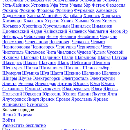
Усть-Лабинск
Устюжна
Уфа
Ухта
Учалы
Уяр
Фатеж
Феодосия
Фокино
Фокино
Фролово
Фрязино
Фурманов
Хабаровск
Хадыженск
Ханты-Мансийск
Харабали
Харовск
Харцызск
Хасавюрт
Хвалынск
Херсон
Хилок
Химки
Холм
Холмск
Хотьково
Хрестівка
Хрустальный
Цивильск
Цимлянск
Циолковский
Чадан
Чайковский
Чапаевск
Чаплыгин
Часов Яр
Чебаркуль
Чебоксары
Чегем
Чекалин
Челябинск
Чердынь
Черемхово
Черепаново
Череповец
Черкесск
Чермоз
Черноголовка
Черногорск
Чернушка
Черняховск
Чехов
Чистополь
Чистяково
Чита
Чкаловск
Чудово
Чулым
Чусовой
Чухлома
Шагонар
Шадринск
Шали
Шарыпово
Шарья
Шатура
Шахтерск
Шахты
Шахунья
Шацк
Шебекино
Шелехов
Шенкурск
Шилка
Шимановск
Шиханы
Шлиссельбург
Шумерля
Шумиха
Шуя
Щастя
Щекино
Щелкино
Щелково
Щигры
Щучье
Электрогорск
Электросталь
Электроугли
Элиста
Энгельс
Энергодар
Эртиль
Югорск
Южа
Южно-
Сахалинск
Южно-Сухокумск
Южноуральск
Юрга
Юрьев-
Польский
Юрьевец
Юрюзань
Юхнов
Ядрин
Якутск
Ялта
Ялуторовск
Янаул
Яранск
Яровое
Ярославль
Ярцево
Ясиноватая
Ясногорск
Больше городов
Ясный
Яхрома
Войти
Разместить бесплатно