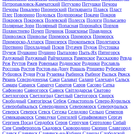
Петропавловск-Камчатский
Петухово
Петушки
Печора
Печоры
Пикалево
Пионерский
Питкяранта
Плавск
Пласт
Плес
Поворино
Подольск
Подпорожье
Покачи
Покров
Покровск
Покровск
Полевской
Полесск
Пологи
Полысаево
Полярные Зори
Полярный
Попасная
Поронайск
Порхов
Похвистнево
Почеп
Починок
Пошехонье
Правдинск
Приволжск
Приволье
Приморск
Приморск
Приморск
Приморско-Ахтарск
Приозерск
Прокопьевск
Пролетарск
Протвино
Прохладный
Псков
Пугачев
Пудож
Пустошка
Пучеж
Пушкино
Пущино
Пыталово
Пыть-Ях
Пятигорск
Радужный
Радужный
Райчихинск
Раменское
Рассказово
Ревда
Реж
Реутов
Ржев
Ровеньки
Родинское
Родники
Рославль
Россошь
Ростов
Ростов-на-Дону
Рошаль
Ртищево
Рубежное
Рубцовск
Рудня
Руза
Рузаевка
Рыбинск
Рыбное
Рыльск
Ряжск
Рязань
Сєвєродонецьк
Саки
Салават
Салаир
Салехард
Сальск
Самара
Саранск
Сарапул
Саратов
Саров
Сасово
Сатка
Сафоново
Саяногорск
Саянск
Світлодарськ
Сватово
Светлогорск
Светлоград
Светлый
Светогорск
Свирск
Свободный
Святогірськ
Себеж
Севастополь
Северо-Курильск
Северобайкальск
Северодвинск
Североморск
Североуральск
Северск
Северск
Севск
Сегежа
Селидово
Сельцо
Семенов
Семикаракорск
Семилуки
Сенгилей
Серафимович
Сергач
Сергиев Посад
Сердобск
Серов
Серпухов
Сертолово
Сибай
Сим
Симферополь
Скадовск
Сковородино
Скопин
Славгород
Славск
Славянск
Славянск-на-Кубани
Сланцы
Слободской