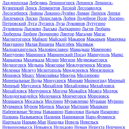
Лахденпохья
Лебедянь
Лениногорск
Ленинск
Ленинск-
Кузнецкий
Ленск
Лермонтов
Лесной
Лесозаводск
Лесосибирск
Ливны
Ликино-Дулёво
Лиман
Липецк
Липки
Лисичанск
Лиски
Лихославль
Лобня
Лодейное Поле
Лосино-
Петровский
Луга
Луганск
Луза
Лукоянов
Лутугино
Луховицы
Лысково
Лысьва
Лыткарино
Льгов
Любань
Люберцы
Любим
Людиново
Лянтор
Магадан
Магас
Магнитогорск
Майкоп
Майский
Макаров
Макарьев
Макеевка
Макушино
Малая Вишера
Малгобек
Малмыж
Малоархангельск
Малоярославец
Мамадыш
Мамоново
Мантурово
Мариинск
Мариинский Посад
Мариуполь
Маркс
Марьинка
Махачкала
Мглин
Мегион
Медвежьегорск
Медногорск
Медынь
Межгорье
Междуреченск
Мезень
Меленки
Мелеуз
Мелитополь
Менделеевск
Мензелинск
Мещовск
Миасс
Миколаївка
Микунь
Миллерово
Минеральные Воды
Минусинск
Миньяр
Мирноград
Мирный
Мирный
Миусинск
Михайлов
Михайловка
Михайловск
Михайловск
Мичуринск
Могоча
Можайск
Можга
Моздок
Молодогвардейск
Молочанск
Мончегорск
Морозовск
Моршанск
Мосальск
Моспино
Муравленко
Мураши
Мурино
Мурманск
Муром
Мценск
Мыски
Мытищи
Мышкин
Набережные Челны
Навашино
Наволоки
Надым
Назарово
Назрань
Называевск
Нальчик
Нариманов
Наро-Фоминск
Нарткала
Нарьян-Мар
Находка
Невель
Невельск
Невинномысск
Невьянск
Нелидово
Неман
Нерехта
Нерчинск