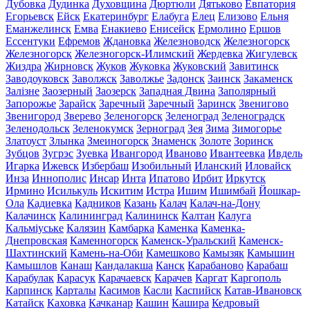
Дубовка
Дудинка
Духовщина
Дюртюли
Дятьково
Евпатория
Егорьевск
Ейск
Екатеринбург
Елабуга
Елец
Елизово
Ельня
Еманжелинск
Емва
Енакиево
Енисейск
Ермолино
Ершов
Ессентуки
Ефремов
Ждановка
Железноводск
Железногорск
Железногорск
Железногорск-Илимский
Жердевка
Жигулевск
Жиздра
Жирновск
Жуков
Жуковка
Жуковский
Завитинск
Заводоуковск
Заволжск
Заволжье
Задонск
Заинск
Закаменск
Залізне
Заозерный
Заозерск
Западная Двина
Заполярный
Запорожье
Зарайск
Заречный
Заречный
Заринск
Звенигово
Звенигород
Зверево
Зеленогорск
Зеленоград
Зеленоградск
Зеленодольск
Зеленокумск
Зерноград
Зея
Зима
Зимогорье
Златоуст
Злынка
Змеиногорск
Знаменск
Золоте
Зоринск
Зубцов
Зугрэс
Зуевка
Ивангород
Иваново
Ивантеевка
Ивдель
Игарка
Ижевск
Избербаш
Изобильный
Иланский
Иловайск
Инза
Иннополис
Инсар
Инта
Ипатово
Ирбит
Иркутск
Ирмино
Исилькуль
Искитим
Истра
Ишим
Ишимбай
Йошкар-
Ола
Кадиевка
Кадников
Казань
Калач
Калач-на-Дону
Калачинск
Калининград
Калининск
Калтан
Калуга
Кальміуське
Калязин
Камбарка
Каменка
Каменка-
Днепровская
Каменногорск
Каменск-Уральский
Каменск-
Шахтинский
Камень-на-Оби
Камешково
Камызяк
Камышин
Камышлов
Канаш
Кандалакша
Канск
Карабаново
Карабаш
Карабулак
Карасук
Карачаевск
Карачев
Каргат
Каргополь
Карпинск
Карталы
Касимов
Касли
Каспийск
Катав-Ивановск
Катайск
Каховка
Качканар
Кашин
Кашира
Кедровый