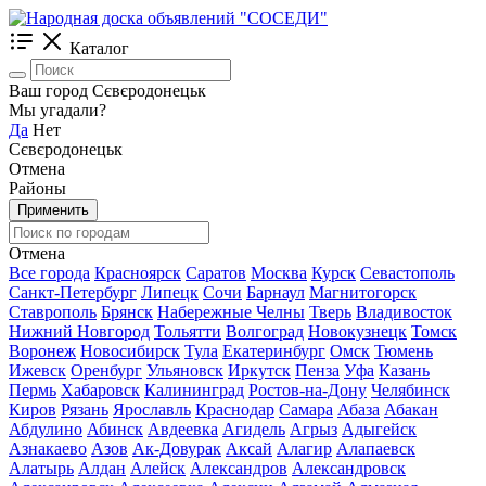
Каталог
Ваш город Сєвєродонецьк
Мы угадали?
Да
Нет
Сєвєродонецьк
Отмена
Районы
Применить
Отмена
Все города
Красноярск
Саратов
Москва
Курск
Севастополь
Санкт-Петербург
Липецк
Сочи
Барнаул
Магнитогорск
Ставрополь
Брянск
Набережные Челны
Тверь
Владивосток
Нижний Новгород
Тольятти
Волгоград
Новокузнецк
Томск
Воронеж
Новосибирск
Тула
Екатеринбург
Омск
Тюмень
Ижевск
Оренбург
Ульяновск
Иркутск
Пенза
Уфа
Казань
Пермь
Хабаровск
Калининград
Ростов-на-Дону
Челябинск
Киров
Рязань
Ярославль
Краснодар
Самара
Абаза
Абакан
Абдулино
Абинск
Авдеевка
Агидель
Агрыз
Адыгейск
Азнакаево
Азов
Ак-Довурак
Аксай
Алагир
Алапаевск
Алатырь
Алдан
Алейск
Александров
Александровск