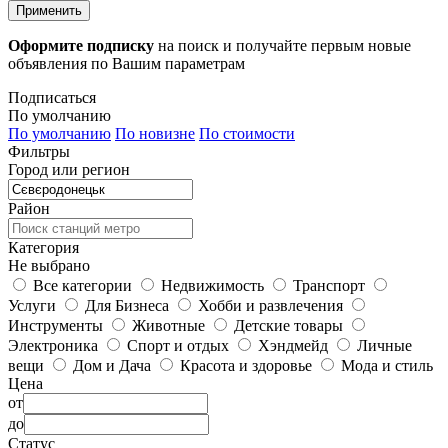
Применить
Оформите подписку
на поиск и получайте первым новые
объявления по Вашим параметрам
Подписаться
По умолчанию
По умолчанию
По новизне
По стоимости
Фильтры
Город или регион
Район
Категория
Не выбрано
Все категории
Недвижимость
Транспорт
Услуги
Для Бизнеса
Хобби и развлечения
Инструменты
Животные
Детские товары
Электроника
Спорт и отдых
Хэндмейд
Личные
вещи
Дом и Дача
Красота и здоровье
Мода и стиль
Цена
от
до
Статус