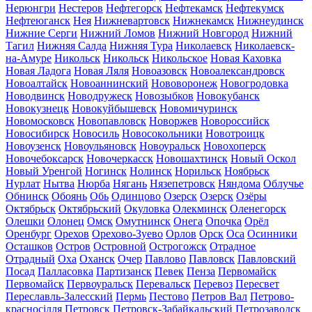
Нерюнгри
Нестеров
Нефтегорск
Нефтекамск
Нефтекумск
Нефтеюганск
Нея
Нижневартовск
Нижнекамск
Нижнеудинск
Нижние Серги
Нижний Ломов
Нижний Новгород
Нижний
Тагил
Нижняя Салда
Нижняя Тура
Николаевск
Николаевск-
на-Амуре
Никольск
Никольск
Никольское
Новая Каховка
Новая Ладога
Новая Ляля
Новоазовск
Новоалександровск
Новоалтайск
Новоаннинский
Нововоронеж
Новогродовка
Новодвинск
Новодружеск
Новозыбков
Новокубанск
Новокузнецк
Новокуйбышевск
Новомичуринск
Новомосковск
Новопавловск
Новоржев
Новороссийск
Новосибирск
Новосиль
Новосокольники
Новотроицк
Новоузенск
Новоульяновск
Новоуральск
Новохоперск
Новочебоксарск
Новочеркасск
Новошахтинск
Новый Оскол
Новый Уренгой
Ногинск
Нолинск
Норильск
Ноябрьск
Нурлат
Нытва
Нюрба
Нягань
Нязепетровск
Няндома
Облучье
Обнинск
Обоянь
Обь
Одинцово
Озерск
Озерск
Озёры
Октябрьск
Октябрьский
Окуловка
Олекминск
Оленегорск
Олешки
Олонец
Омск
Омутнинск
Онега
Опочка
Орёл
Оренбург
Орехов
Орехово-Зуево
Орлов
Орск
Оса
Осинники
Осташков
Остров
Островной
Острогожск
Отрадное
Отрадный
Оха
Оханск
Очер
Павлово
Павловск
Павловский
Посад
Палласовка
Партизанск
Певек
Пенза
Первомайск
Первомайск
Первоуральск
Перевальск
Перевоз
Пересвет
Переславль-Залесский
Пермь
Пестово
Петров Вал
Петрово-
красносілля
Петровск
Петровск-Забайкальский
Петрозаводск