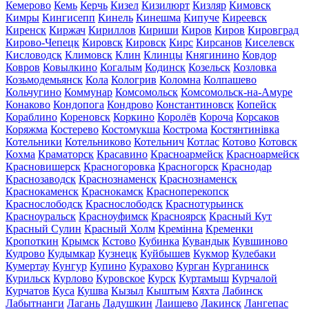
Кемерово
Кемь
Керчь
Кизел
Кизилюрт
Кизляр
Кимовск
Кимры
Кингисепп
Кинель
Кинешма
Кипуче
Киреевск
Киренск
Киржач
Кириллов
Кириши
Киров
Киров
Кировград
Кирово-Чепецк
Кировск
Кировск
Кирс
Кирсанов
Киселевск
Кисловодск
Климовск
Клин
Клинцы
Княгинино
Ковдор
Ковров
Ковылкино
Когалым
Кодинск
Козельск
Козловка
Козьмодемьянск
Кола
Кологрив
Коломна
Колпашево
Кольчугино
Коммунар
Комсомольск
Комсомольск-на-Амуре
Конаково
Кондопога
Кондрово
Константиновск
Копейск
Кораблино
Кореновск
Коркино
Королёв
Короча
Корсаков
Коряжма
Костерево
Костомукша
Кострома
Костянтинівка
Котельники
Котельниково
Котельнич
Котлас
Котово
Котовск
Кохма
Краматорск
Красавино
Красноармейск
Красноармейск
Красновишерск
Красногоровка
Красногорск
Краснодар
Краснозаводск
Краснознаменск
Краснознаменск
Краснокаменск
Краснокамск
Красноперекопск
Краснослободск
Краснослободск
Краснотурьинск
Красноуральск
Красноуфимск
Красноярск
Красный Кут
Красный Сулин
Красный Холм
Кремінна
Кременки
Кропоткин
Крымск
Кстово
Кубинка
Кувандык
Кувшиново
Кудрово
Кудымкар
Кузнецк
Куйбышев
Кукмор
Кулебаки
Кумертау
Кунгур
Купино
Курахово
Курган
Курганинск
Курильск
Курлово
Куровское
Курск
Куртамыш
Курчалой
Курчатов
Куса
Кушва
Кызыл
Кыштым
Кяхта
Лабинск
Лабытнанги
Лагань
Ладушкин
Лаишево
Лакинск
Лангепас