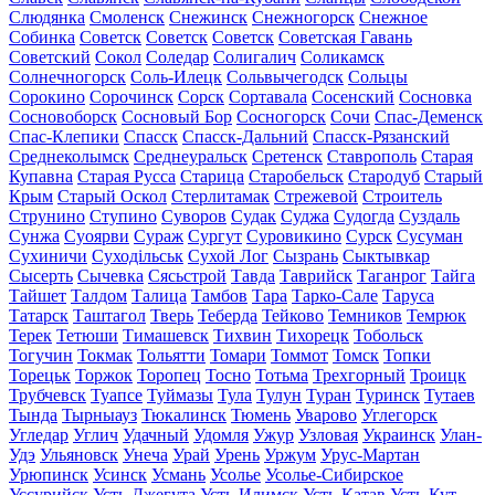
Слюдянка
Смоленск
Снежинск
Снежногорск
Снежное
Собинка
Советск
Советск
Советск
Советская Гавань
Советский
Сокол
Соледар
Солигалич
Соликамск
Солнечногорск
Соль-Илецк
Сольвычегодск
Сольцы
Сорокино
Сорочинск
Сорск
Сортавала
Сосенский
Сосновка
Сосновоборск
Сосновый Бор
Сосногорск
Сочи
Спас-Деменск
Спас-Клепики
Спасск
Спасск-Дальний
Спасск-Рязанский
Среднеколымск
Среднеуральск
Сретенск
Ставрополь
Старая
Купавна
Старая Русса
Старица
Старобельск
Стародуб
Старый
Крым
Старый Оскол
Стерлитамак
Стрежевой
Строитель
Струнино
Ступино
Суворов
Судак
Суджа
Судогда
Суздаль
Сунжа
Суоярви
Сураж
Сургут
Суровикино
Сурск
Сусуман
Сухиничи
Суходільськ
Сухой Лог
Сызрань
Сыктывкар
Сысерть
Сычевка
Сясьстрой
Тавда
Таврийск
Таганрог
Тайга
Тайшет
Талдом
Талица
Тамбов
Тара
Тарко-Сале
Таруса
Татарск
Таштагол
Тверь
Теберда
Тейково
Темников
Темрюк
Терек
Тетюши
Тимашевск
Тихвин
Тихорецк
Тобольск
Тогучин
Токмак
Тольятти
Томари
Томмот
Томск
Топки
Торецьк
Торжок
Торопец
Тосно
Тотьма
Трехгорный
Троицк
Трубчевск
Туапсе
Туймазы
Тула
Тулун
Туран
Туринск
Тутаев
Тында
Тырныауз
Тюкалинск
Тюмень
Уварово
Углегорск
Угледар
Углич
Удачный
Удомля
Ужур
Узловая
Украинск
Улан-
Удэ
Ульяновск
Унеча
Урай
Урень
Уржум
Урус-Мартан
Урюпинск
Усинск
Усмань
Усолье
Усолье-Сибирское
Уссурийск
Усть-Джегута
Усть-Илимск
Усть-Катав
Усть-Кут