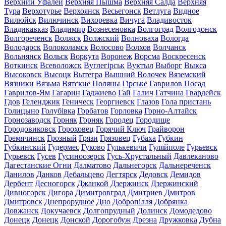
Верхний Уфалей
Верхняя Пышма
Верхняя Салда
Верхняя
Тура
Верхотурье
Верхоянск
Весьегонск
Ветлуга
Видное
Вилюйск
Вилючинск
Вихоревка
Вичуга
Владивосток
Владикавказ
Владимир
Вознесеновка
Волгоград
Волгодонск
Волгореченск
Волжск
Волжский
Волноваха
Вологда
Володарск
Волоколамск
Волосово
Волхов
Волчанск
Вольнянск
Вольск
Воркута
Воронеж
Ворсма
Воскресенск
Воткинск
Всеволожск
Вуглегірськ
Вуктыл
Выборг
Выкса
Высоковск
Высоцк
Вытегра
Вышний Волочек
Вяземский
Вязники
Вязьма
Вятские Поляны
Гірське
Гаврилов Посад
Гаврилов-Ям
Гагарин
Гаджиево
Гай
Галич
Гатчина
Гвардейск
Гдов
Геленджик
Геническ
Георгиевск
Глазов
Гола пристань
Голицыно
Голубівка
Горбатов
Горловка
Горно-Алтайск
Горнозаводск
Горняк
Горняк
Городец
Городище
Городовиковск
Гороховец
Горячий Ключ
Грайворон
Гремячинск
Грозный
Грязи
Грязовец
Губаха
Губкин
Губкинский
Гудермес
Гуково
Гулькевичи
Гуляйполе
Гурьевск
Гурьевск
Гусев
Гусиноозерск
Гусь-Хрустальный
Давлеканово
Дагестанские Огни
Далматово
Дальнегорск
Дальнереченск
Данилов
Данков
Дебальцево
Дегтярск
Дедовск
Демидов
Дербент
Десногорск
Джанкой
Дзержинск
Дзержинский
Дивногорск
Дигора
Димитровград
Дмитриев
Дмитров
Дмитровск
Днепрорудное
Дно
Добропілля
Добрянка
Довжанск
Докучаевск
Долгопрудный
Долинск
Домодедово
Донецк
Донецк
Донской
Дорогобуж
Дрезна
Дружковка
Дубна