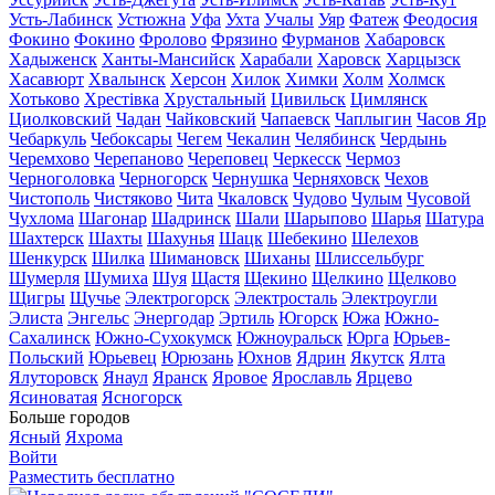
Усть-Лабинск
Устюжна
Уфа
Ухта
Учалы
Уяр
Фатеж
Феодосия
Фокино
Фокино
Фролово
Фрязино
Фурманов
Хабаровск
Хадыженск
Ханты-Мансийск
Харабали
Харовск
Харцызск
Хасавюрт
Хвалынск
Херсон
Хилок
Химки
Холм
Холмск
Хотьково
Хрестівка
Хрустальный
Цивильск
Цимлянск
Циолковский
Чадан
Чайковский
Чапаевск
Чаплыгин
Часов Яр
Чебаркуль
Чебоксары
Чегем
Чекалин
Челябинск
Чердынь
Черемхово
Черепаново
Череповец
Черкесск
Чермоз
Черноголовка
Черногорск
Чернушка
Черняховск
Чехов
Чистополь
Чистяково
Чита
Чкаловск
Чудово
Чулым
Чусовой
Чухлома
Шагонар
Шадринск
Шали
Шарыпово
Шарья
Шатура
Шахтерск
Шахты
Шахунья
Шацк
Шебекино
Шелехов
Шенкурск
Шилка
Шимановск
Шиханы
Шлиссельбург
Шумерля
Шумиха
Шуя
Щастя
Щекино
Щелкино
Щелково
Щигры
Щучье
Электрогорск
Электросталь
Электроугли
Элиста
Энгельс
Энергодар
Эртиль
Югорск
Южа
Южно-
Сахалинск
Южно-Сухокумск
Южноуральск
Юрга
Юрьев-
Польский
Юрьевец
Юрюзань
Юхнов
Ядрин
Якутск
Ялта
Ялуторовск
Янаул
Яранск
Яровое
Ярославль
Ярцево
Ясиноватая
Ясногорск
Больше городов
Ясный
Яхрома
Войти
Разместить бесплатно