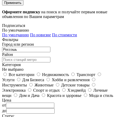
Применить
Оформите подписку
на поиск и получайте первым новые
объявления по Вашим параметрам
Подписаться
По умолчанию
По умолчанию
По новизне
По стоимости
Фильтры
Город или регион
Район
Категория
Не выбрано
Все категории
Недвижимость
Транспорт
Услуги
Для Бизнеса
Хобби и развлечения
Инструменты
Животные
Детские товары
Электроника
Спорт и отдых
Хэндмейд
Личные
вещи
Дом и Дача
Красота и здоровье
Мода и стиль
Цена
от
до
Статус