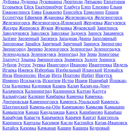
Дубовка
Дудинка
Духовщина
Дюртюли
Дятьково
Евпатория
Егорьевск
Ейск
Екатеринбург
Елабуга
Елец
Елизово
Ельня
Еманжелинск
Емва
Енакиево
Енисейск
Ермолино
Ершов
Ессентуки
Ефремов
Ждановка
Железноводск
Железногорск
Железногорск
Железногорск-Илимский
Жердевка
Жигулевск
Жиздра
Жирновск
Жуков
Жуковка
Жуковский
Завитинск
Заводоуковск
Заволжск
Заволжье
Задонск
Заинск
Закаменск
Залізне
Заозерный
Заозерск
Западная Двина
Заполярный
Запорожье
Зарайск
Заречный
Заречный
Заринск
Звенигово
Звенигород
Зверево
Зеленогорск
Зеленоград
Зеленоградск
Зеленодольск
Зеленокумск
Зерноград
Зея
Зима
Зимогорье
Златоуст
Злынка
Змеиногорск
Знаменск
Золоте
Зоринск
Зубцов
Зугрэс
Зуевка
Ивангород
Иваново
Ивантеевка
Ивдель
Игарка
Ижевск
Избербаш
Изобильный
Иланский
Иловайск
Инза
Иннополис
Инсар
Инта
Ипатово
Ирбит
Иркутск
Ирмино
Исилькуль
Искитим
Истра
Ишим
Ишимбай
Йошкар-
Ола
Кадиевка
Кадников
Казань
Калач
Калач-на-Дону
Калачинск
Калининград
Калининск
Калтан
Калуга
Кальміуське
Калязин
Камбарка
Каменка
Каменка-
Днепровская
Каменногорск
Каменск-Уральский
Каменск-
Шахтинский
Камень-на-Оби
Камешково
Камызяк
Камышин
Камышлов
Канаш
Кандалакша
Канск
Карабаново
Карабаш
Карабулак
Карасук
Карачаевск
Карачев
Каргат
Каргополь
Карпинск
Карталы
Касимов
Касли
Каспийск
Катав-Ивановск
Катайск
Каховка
Качканар
Кашин
Кашира
Кедровый