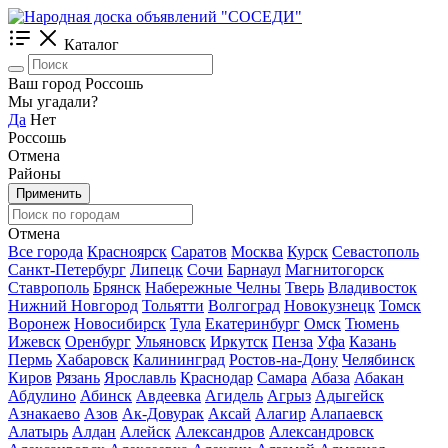
Каталог
Ваш город Россошь
Мы угадали?
Да
Нет
Россошь
Отмена
Районы
Применить
Отмена
Все города
Красноярск
Саратов
Москва
Курск
Севастополь
Санкт-Петербург
Липецк
Сочи
Барнаул
Магнитогорск
Ставрополь
Брянск
Набережные Челны
Тверь
Владивосток
Нижний Новгород
Тольятти
Волгоград
Новокузнецк
Томск
Воронеж
Новосибирск
Тула
Екатеринбург
Омск
Тюмень
Ижевск
Оренбург
Ульяновск
Иркутск
Пенза
Уфа
Казань
Пермь
Хабаровск
Калининград
Ростов-на-Дону
Челябинск
Киров
Рязань
Ярославль
Краснодар
Самара
Абаза
Абакан
Абдулино
Абинск
Авдеевка
Агидель
Агрыз
Адыгейск
Азнакаево
Азов
Ак-Довурак
Аксай
Алагир
Алапаевск
Алатырь
Алдан
Алейск
Александров
Александровск