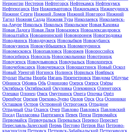
Нерюнгри
Нестеров
Нефтегорск
Нефтекамск
Нефтекумск
Нефтеюганск
Нея
Нижневартовск
Нижнекамск
Нижнеудинск
Нижние Серги
Нижний Ломов
Нижний Новгород
Нижний
Тагил
Нижняя Салда
Нижняя Тура
Николаевск
Николаевск-
на-Амуре
Никольск
Никольск
Никольское
Новая Каховка
Новая Ладога
Новая Ляля
Новоазовск
Новоалександровск
Новоалтайск
Новоаннинский
Нововоронеж
Новогродовка
Новодвинск
Новодружеск
Новозыбков
Новокубанск
Новокузнецк
Новокуйбышевск
Новомичуринск
Новомосковск
Новопавловск
Новоржев
Новороссийск
Новосибирск
Новосиль
Новосокольники
Новотроицк
Новоузенск
Новоульяновск
Новоуральск
Новохоперск
Новочебоксарск
Новочеркасск
Новошахтинск
Новый Оскол
Новый Уренгой
Ногинск
Нолинск
Норильск
Ноябрьск
Нурлат
Нытва
Нюрба
Нягань
Нязепетровск
Няндома
Облучье
Обнинск
Обоянь
Обь
Одинцово
Озерск
Озерск
Озёры
Октябрьск
Октябрьский
Окуловка
Олекминск
Оленегорск
Олешки
Олонец
Омск
Омутнинск
Онега
Опочка
Орёл
Оренбург
Орехов
Орехово-Зуево
Орлов
Орск
Оса
Осинники
Осташков
Остров
Островной
Острогожск
Отрадное
Отрадный
Оха
Оханск
Очер
Павлово
Павловск
Павловский
Посад
Палласовка
Партизанск
Певек
Пенза
Первомайск
Первомайск
Первоуральск
Перевальск
Перевоз
Пересвет
Переславль-Залесский
Пермь
Пестово
Петров Вал
Петрово-
красносілля
Петровск
Петровск-Забайкальский
Петрозаводск