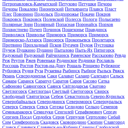
Петропавловск-Камчатский
Петухово
Петушки
Печора
Печоры
Пикалево
Пионерский
Питкяранта
Плавск
Пласт
Плес
Поворино
Подольск
Подпорожье
Покачи
Покров
Покровск
Покровск
Полевской
Полесск
Пологи
Полысаево
Полярные Зори
Полярный
Попасная
Поронайск
Порхов
Похвистнево
Почеп
Починок
Пошехонье
Правдинск
Приволжск
Приволье
Приморск
Приморск
Приморск
Приморско-Ахтарск
Приозерск
Прокопьевск
Пролетарск
Протвино
Прохладный
Псков
Пугачев
Пудож
Пустошка
Пучеж
Пушкино
Пущино
Пыталово
Пыть-Ях
Пятигорск
Радужный
Радужный
Райчихинск
Раменское
Рассказово
Ревда
Реж
Реутов
Ржев
Ровеньки
Родинское
Родники
Рославль
Россошь
Ростов
Ростов-на-Дону
Рошаль
Ртищево
Рубежное
Рубцовск
Рудня
Руза
Рузаевка
Рыбинск
Рыбное
Рыльск
Ряжск
Рязань
Сєвєродонецьк
Саки
Салават
Салаир
Салехард
Сальск
Самара
Саранск
Сарапул
Саратов
Саров
Сасово
Сатка
Сафоново
Саяногорск
Саянск
Світлодарськ
Сватово
Светлогорск
Светлоград
Светлый
Светогорск
Свирск
Свободный
Святогірськ
Себеж
Севастополь
Северо-Курильск
Северобайкальск
Северодвинск
Североморск
Североуральск
Северск
Северск
Севск
Сегежа
Селидово
Сельцо
Семенов
Семикаракорск
Семилуки
Сенгилей
Серафимович
Сергач
Сергиев Посад
Сердобск
Серов
Серпухов
Сертолово
Сибай
Сим
Симферополь
Скадовск
Сковородино
Скопин
Славгород
Славск
Славянск
Славянск-на-Кубани
Сланцы
Слободской