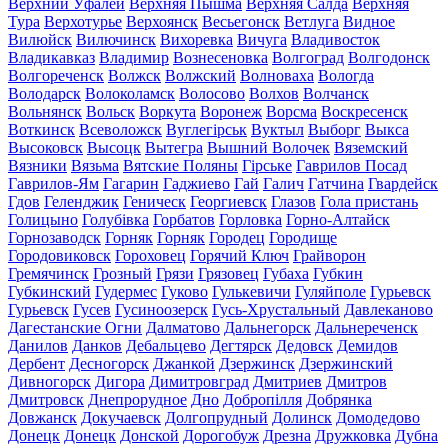
Верхний Уфалей
Верхняя Пышма
Верхняя Салда
Верхняя
Тура
Верхотурье
Верхоянск
Весьегонск
Ветлуга
Видное
Вилюйск
Вилючинск
Вихоревка
Вичуга
Владивосток
Владикавказ
Владимир
Вознесеновка
Волгоград
Волгодонск
Волгореченск
Волжск
Волжский
Волноваха
Вологда
Володарск
Волоколамск
Волосово
Волхов
Волчанск
Вольнянск
Вольск
Воркута
Воронеж
Ворсма
Воскресенск
Воткинск
Всеволожск
Вуглегірськ
Вуктыл
Выборг
Выкса
Высоковск
Высоцк
Вытегра
Вышний Волочек
Вяземский
Вязники
Вязьма
Вятские Поляны
Гірське
Гаврилов Посад
Гаврилов-Ям
Гагарин
Гаджиево
Гай
Галич
Гатчина
Гвардейск
Гдов
Геленджик
Геническ
Георгиевск
Глазов
Гола пристань
Голицыно
Голубівка
Горбатов
Горловка
Горно-Алтайск
Горнозаводск
Горняк
Горняк
Городец
Городище
Городовиковск
Гороховец
Горячий Ключ
Грайворон
Гремячинск
Грозный
Грязи
Грязовец
Губаха
Губкин
Губкинский
Гудермес
Гуково
Гулькевичи
Гуляйполе
Гурьевск
Гурьевск
Гусев
Гусиноозерск
Гусь-Хрустальный
Давлеканово
Дагестанские Огни
Далматово
Дальнегорск
Дальнереченск
Данилов
Данков
Дебальцево
Дегтярск
Дедовск
Демидов
Дербент
Десногорск
Джанкой
Дзержинск
Дзержинский
Дивногорск
Дигора
Димитровград
Дмитриев
Дмитров
Дмитровск
Днепрорудное
Дно
Добропілля
Добрянка
Довжанск
Докучаевск
Долгопрудный
Долинск
Домодедово
Донецк
Донецк
Донской
Дорогобуж
Дрезна
Дружковка
Дубна