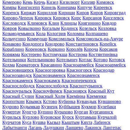
Кемерово
Кемь
Керчь
Кизел
Кизилюрт
Кизляр
Кимовск
Кимры
Кингисепп
Кинель
Кинешма
Кипуче
Киреевск
Киренск
Киржач
Кириллов
Кириши
Киров
Киров
Кировград
Кирово-Чепецк
Кировск
Кировск
Кирс
Кирсанов
Киселевск
Кисловодск
Климовск
Клин
Клинцы
Княгинино
Ковдор
Ковров
Ковылкино
Когалым
Кодинск
Козельск
Козловка
Козьмодемьянск
Кола
Кологрив
Коломна
Колпашево
Кольчугино
Коммунар
Комсомольск
Комсомольск-на-Амуре
Конаково
Кондопога
Кондрово
Константиновск
Копейск
Кораблино
Кореновск
Коркино
Королёв
Короча
Корсаков
Коряжма
Костерево
Костомукша
Кострома
Костянтинівка
Котельники
Котельниково
Котельнич
Котлас
Котово
Котовск
Кохма
Краматорск
Красавино
Красноармейск
Красноармейск
Красновишерск
Красногоровка
Красногорск
Краснодар
Краснозаводск
Краснознаменск
Краснознаменск
Краснокаменск
Краснокамск
Красноперекопск
Краснослободск
Краснослободск
Краснотурьинск
Красноуральск
Красноуфимск
Красноярск
Красный Кут
Красный Сулин
Красный Холм
Кремінна
Кременки
Кропоткин
Крымск
Кстово
Кубинка
Кувандык
Кувшиново
Кудрово
Кудымкар
Кузнецк
Куйбышев
Кукмор
Кулебаки
Кумертау
Кунгур
Купино
Курахово
Курган
Курганинск
Курильск
Курлово
Куровское
Курск
Куртамыш
Курчалой
Курчатов
Куса
Кушва
Кызыл
Кыштым
Кяхта
Лабинск
Лабытнанги
Лагань
Ладушкин
Лаишево
Лакинск
Лангепас