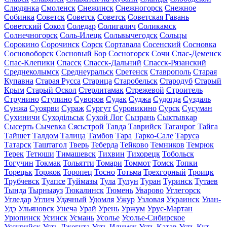
Слюдянка
Смоленск
Снежинск
Снежногорск
Снежное
Собинка
Советск
Советск
Советск
Советская Гавань
Советский
Сокол
Соледар
Солигалич
Соликамск
Солнечногорск
Соль-Илецк
Сольвычегодск
Сольцы
Сорокино
Сорочинск
Сорск
Сортавала
Сосенский
Сосновка
Сосновоборск
Сосновый Бор
Сосногорск
Сочи
Спас-Деменск
Спас-Клепики
Спасск
Спасск-Дальний
Спасск-Рязанский
Среднеколымск
Среднеуральск
Сретенск
Ставрополь
Старая
Купавна
Старая Русса
Старица
Старобельск
Стародуб
Старый
Крым
Старый Оскол
Стерлитамак
Стрежевой
Строитель
Струнино
Ступино
Суворов
Судак
Суджа
Судогда
Суздаль
Сунжа
Суоярви
Сураж
Сургут
Суровикино
Сурск
Сусуман
Сухиничи
Суходільськ
Сухой Лог
Сызрань
Сыктывкар
Сысерть
Сычевка
Сясьстрой
Тавда
Таврийск
Таганрог
Тайга
Тайшет
Талдом
Талица
Тамбов
Тара
Тарко-Сале
Таруса
Татарск
Таштагол
Тверь
Теберда
Тейково
Темников
Темрюк
Терек
Тетюши
Тимашевск
Тихвин
Тихорецк
Тобольск
Тогучин
Токмак
Тольятти
Томари
Томмот
Томск
Топки
Торецьк
Торжок
Торопец
Тосно
Тотьма
Трехгорный
Троицк
Трубчевск
Туапсе
Туймазы
Тула
Тулун
Туран
Туринск
Тутаев
Тында
Тырныауз
Тюкалинск
Тюмень
Уварово
Углегорск
Угледар
Углич
Удачный
Удомля
Ужур
Узловая
Украинск
Улан-
Удэ
Ульяновск
Унеча
Урай
Урень
Уржум
Урус-Мартан
Урюпинск
Усинск
Усмань
Усолье
Усолье-Сибирское
Уссурийск
Усть-Джегута
Усть-Илимск
Усть-Катав
Усть-Кут