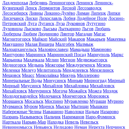
Лахденпохья
Лебедянь
Лениногорск
Ленинск
Ленинск-
Кузнецкий
Ленск
Лермонтов
Лесной
Лесозаводск
Лесосибирск
Ливны
Ликино-Дулёво
Лиман
Липецк
Липки
Лисичанск
Лиски
Лихославль
Лобня
Лодейное Поле
Лосино-
Петровский
Луга
Луганск
Луза
Лукоянов
Лутугино
Луховицы
Лысково
Лысьва
Лыткарино
Льгов
Любань
Люберцы
Любим
Людиново
Лянтор
Магадан
Магас
Магнитогорск
Майкоп
Майский
Макаров
Макарьев
Макеевка
Макушино
Малая Вишера
Малгобек
Малмыж
Малоархангельск
Малоярославец
Мамадыш
Мамоново
Мантурово
Мариинск
Мариинский Посад
Мариуполь
Маркс
Марьинка
Махачкала
Мглин
Мегион
Медвежьегорск
Медногорск
Медынь
Межгорье
Междуреченск
Мезень
Меленки
Мелеуз
Мелитополь
Менделеевск
Мензелинск
Мещовск
Миасс
Миколаївка
Микунь
Миллерово
Минеральные Воды
Минусинск
Миньяр
Мирноград
Мирный
Мирный
Миусинск
Михайлов
Михайловка
Михайловск
Михайловск
Мичуринск
Могоча
Можайск
Можга
Моздок
Молодогвардейск
Молочанск
Мончегорск
Морозовск
Моршанск
Мосальск
Моспино
Муравленко
Мураши
Мурино
Мурманск
Муром
Мценск
Мыски
Мытищи
Мышкин
Набережные Челны
Навашино
Наволоки
Надым
Назарово
Назрань
Называевск
Нальчик
Нариманов
Наро-Фоминск
Нарткала
Нарьян-Мар
Находка
Невель
Невельск
Невинномысск
Невьянск
Нелидово
Неман
Нерехта
Нерчинск