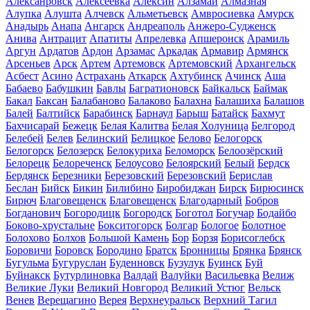
Алексанровск
Алексеевка
Алексин
Алзамай
Алмазная
Алупка
Алушта
Алчевск
Альметьевск
Амвросиевка
Амурск
Анадырь
Анапа
Ангарск
Андреаполь
Анжеро-Судженск
Анива
Антрацит
Апатиты
Апрелевка
Апшеронск
Арамиль
Аргун
Ардатов
Ардон
Арзамас
Аркадак
Армавир
Армянск
Арсеньев
Арск
Артем
Артемовск
Артемовский
Архангельск
Асбест
Асино
Астрахань
Аткарск
Ахтубинск
Ачинск
Аша
Бабаево
Бабушкин
Бавлы
Багратионовск
Байкальск
Баймак
Бакал
Баксан
Балабаново
Балаково
Балахна
Балашиха
Балашов
Балей
Балтийск
Барабинск
Барнаул
Барыш
Батайск
Бахмут
Бахчисарай
Бежецк
Белая Калитва
Белая Холуница
Белгород
Белебей
Белев
Белинский
Белицкое
Белово
Белогорск
Белогорск
Белозерск
Белокуриха
Беломорск
Белоозёрский
Белорецк
Белореченск
Белоусово
Белоярский
Белый
Бердск
Бердянск
Березники
Березовский
Березовский
Берислав
Беслан
Бийск
Бикин
Билибино
Биробиджан
Бирск
Бирюсинск
Бирюч
Благовещенск
Благовещенск
Благодарный
Бобров
Богданович
Богородицк
Богородск
Боготол
Богучар
Бодайбо
Боково-хрустальне
Бокситогорск
Болгар
Бологое
Болотное
Болохово
Болхов
Большой Камень
Бор
Борзя
Борисоглебск
Боровичи
Боровск
Бородино
Братск
Бронницы
Брянка
Брянск
Бугульма
Бугуруслан
Буденновск
Бузулук
Буинск
Буй
Буйнакск
Бутурлиновка
Валдай
Валуйки
Васильевка
Велиж
Великие Луки
Великий Новгород
Великий Устюг
Вельск
Венев
Верещагино
Верея
Верхнеуральск
Верхний Тагил