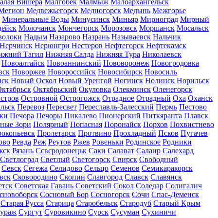
алая Вишера
Малгобек
Малмыж
Малоархангельск
Мегион
Медвежьегорск
Медногорск
Медынь
Межгорье
Минеральные Воды
Минусинск
Миньяр
Мирноград
Мирный
дейск
Молочанск
Мончегорск
Морозовск
Моршанск
Мосальск
волоки
Надым
Назарово
Назрань
Называевск
Нальчик
Нерчинск
Нерюнгри
Нестеров
Нефтегорск
Нефтекамск
ижний Тагил
Нижняя Салда
Нижняя Тура
Николаевск
Новоалтайск
Новоаннинский
Нововоронеж
Новогродовка
вск
Новоржев
Новороссийск
Новосибирск
Новосиль
нск
Новый Оскол
Новый Уренгой
Ногинск
Нолинск
Норильск
ктябрьск
Октябрьский
Окуловка
Олекминск
Оленегорск
стров
Островной
Острогожск
Отрадное
Отрадный
Оха
Оханск
льск
Перевоз
Пересвет
Переславль-Залесский
Пермь
Пестово
ки
Печора
Печоры
Пикалево
Пионерский
Питкяранта
Плавск
ные Зори
Полярный
Попасная
Поронайск
Порхов
Похвистнево
окопьевск
Пролетарск
Протвино
Прохладный
Псков
Пугачев
ово
Ревда
Реж
Реутов
Ржев
Ровеньки
Родинское
Родники
жск
Рязань
Сєвєродонецьк
Саки
Салават
Салаир
Салехард
Светлоград
Светлый
Светогорск
Свирск
Свободный
Севск
Сегежа
Селидово
Сельцо
Семенов
Семикаракорск
вск
Сковородино
Скопин
Славгород
Славск
Славянск
етск
Советская Гавань
Советский
Сокол
Соледар
Солигалич
сновоборск
Сосновый Бор
Сосногорск
Сочи
Спас-Деменск
Старая Русса
Старица
Старобельск
Стародуб
Старый Крым
ураж
Сургут
Суровикино
Сурск
Сусуман
Сухиничи