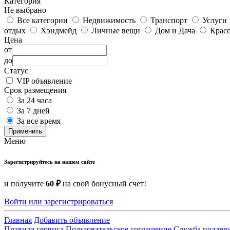
Категория
Не выбрано
Все категории
Недвижимость
Транспорт
Услуги
отдых
Хэндмейд
Личные вещи
Дом и Дача
Красо
Цена
от
до
Статус
VIP объявление
Срок размещения
За 24 часа
За 7 дней
За все время
Применить
Меню
Зарегистрируйтесь на нашем сайте
и получите
60 ₽
на свой бонусный счет!
Войти или зарегистрироваться
Главная
Добавить объявление
Правила сервиса
Пользовательское соглашение
Служба поддер