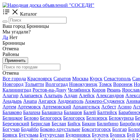
Каталог
Ваш город Бронницы
Мы угадали?
Да
Нет
Бронницы
Отмена
Районы
Применить
Отмена
Все города
Красноярск
Саратов
Москва
Курск
Севастополь
Сан
Новгород
Тольятти
Волгоград
Новокузнецк
Томск
Воронеж
Но
Калининград
Ростов-на-Дону
Челябинск
Киров
Рязань
Ярослав
Алагир
Алапаевск
Алатырь
Алдан
Алейск
Александров
Алекс
Анадырь
Анапа
Ангарск
Андреаполь
Анжеро-Судженск
Анива
Артем
Артемовск
Артемовский
Архангельск
Асбест
Асино
Ас
Балаково
Балахна
Балашиха
Балашов
Балей
Балтийск
Барабинс
Белицкое
Белово
Белогорск
Белогорск
Белозерск
Белокуриха
Б
Березовский
Берислав
Беслан
Бийск
Бикин
Билибино
Биробид
Богучар
Бодайбо
Боково-хрустальне
Бокситогорск
Болгар
Боло
Брянск
Бугульма
Бугуруслан
Буденновск
Бузулук
Буинск
Буй
Б