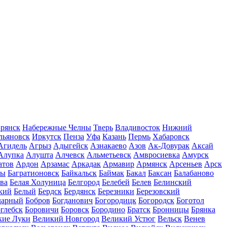
рянск
Набережные Челны
Тверь
Владивосток
Нижний
льяновск
Иркутск
Пенза
Уфа
Казань
Пермь
Хабаровск
Агидель
Агрыз
Адыгейск
Азнакаево
Азов
Ак-Довурак
Аксай
Алупка
Алушта
Алчевск
Альметьевск
Амвросиевка
Амурск
атов
Ардон
Арзамас
Аркадак
Армавир
Армянск
Арсеньев
Арск
лы
Багратионовск
Байкальск
Баймак
Бакал
Баксан
Балабаново
ва
Белая Холуница
Белгород
Белебей
Белев
Белинский
кий
Белый
Бердск
Бердянск
Березники
Березовский
дарный
Бобров
Богданович
Богородицк
Богородск
Боготол
глебск
Боровичи
Боровск
Бородино
Братск
Бронницы
Брянка
кие Луки
Великий Новгород
Великий Устюг
Вельск
Венев