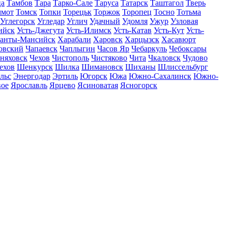
ца
Тамбов
Тара
Тарко-Сале
Таруса
Татарск
Таштагол
Тверь
ммот
Томск
Топки
Торецьк
Торжок
Торопец
Тосно
Тотьма
Углегорск
Угледар
Углич
Удачный
Удомля
Ужур
Узловая
ийск
Усть-Джегута
Усть-Илимск
Усть-Катав
Усть-Кут
Усть-
анты-Мансийск
Харабали
Харовск
Харцызск
Хасавюрт
овский
Чапаевск
Чаплыгин
Часов Яр
Чебаркуль
Чебоксары
няховск
Чехов
Чистополь
Чистяково
Чита
Чкаловск
Чудово
ехов
Шенкурск
Шилка
Шимановск
Шиханы
Шлиссельбург
льс
Энергодар
Эртиль
Югорск
Южа
Южно-Сахалинск
Южно-
вое
Ярославль
Ярцево
Ясиноватая
Ясногорск