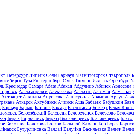
кт-Петербург
Липецк
Сочи
Барнаул
Магнитогорск
Ставрополь
Б
восибирск
Тула
Екатеринбург
Омск
Тюмень
Ижевск
Оренбург
У
ль
Краснодар
Самара
Абаза
Абакан
Абдулино
Абинск
Авдеевка
андровск
Алексанровск
Алексеевка
Алексин
Алзамай
Алмазная
Антрацит
Апатиты
Апрелевка
Апшеронск
Арамиль
Аргун
Ард
трахань
Аткарск
Ахтубинск
Ачинск
Аша
Бабаево
Бабушкин
Бав
к
Барнаул
Барыш
Батайск
Бахмут
Бахчисарай
Бежецк
Белая Калит
еломорск
Белоозёрский
Белорецк
Белореченск
Белоусово
Белоярс
жан
Бирск
Бирюсинск
Бирюч
Благовещенск
Благовещенск
Благо
гое
Болотное
Болохово
Болхов
Большой Камень
Бор
Борзя
Борисо
уйнакск
Бутурлиновка
Валдай
Валуйки
Васильевка
Велиж
Вели