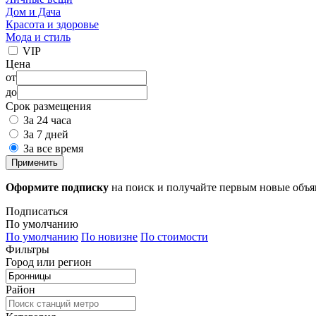
Дом и Дача
Красота и здоровье
Мода и стиль
VIP
Цена
от
до
Срок размещения
За 24 часа
За 7 дней
За все время
Применить
Оформите подписку
на поиск и получайте первым новые объ
Подписаться
По умолчанию
По умолчанию
По новизне
По стоимости
Фильтры
Город или регион
Район