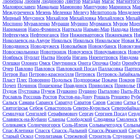
Люберцы
Любим
Людиново
Лянтор
Магадан
Магас
Магнитого
Малоярославец
Мамадыш
Мамоново
Мантурово
Мариинск
Ма
Междуреченск
Мезень
Меленки
Мелеуз
Мелитополь
Менделее
Мирный
Миусинск
Михайлов
Михайловка
Михайловск
Михай
Моспино
Муравленко
Мураши
Мурино
Мурманск
Муром
Мце
Нариманов
Наро-Фоминск
Нарткала
Нарьян-Мар
Находка
Неве
Нефтекумск
Нефтеюганск
Нея
Нижневартовск
Нижнекамск
Ни
Николаевск-на-Амуре
Никольск
Никольск
Никольское
Новая К
Новодвинск
Новодружеск
Новозыбков
Новокубанск
Новокузн
Новосокольники
Новотроицк
Новоузенск
Новоульяновск
Ново
Ноябрьск
Нурлат
Нытва
Нюрба
Нягань
Нязепетровск
Няндома
Олешки
Олонец
Омск
Омутнинск
Онега
Опочка
Орёл
Оренбур
Очер
Павлово
Павловск
Павловский Посад
Палласовка
Партиз
Петров Вал
Петрово-красносілля
Петровск
Петровск-Забайкал
Пласт
Плес
Поворино
Подольск
Подпорожье
Покачи
Покров
П
Почеп
Починок
Пошехонье
Правдинск
Приволжск
Приволье
П
Пудож
Пустошка
Пучеж
Пушкино
Пущино
Пыталово
Пыть-Ях
Рославль
Россошь
Ростов
Ростов-на-Дону
Рошаль
Ртищево
Руб
Сальск
Самара
Саранск
Сарапул
Саратов
Саров
Сасово
Сатка
С
Святогірськ
Себеж
Севастополь
Северо-Курильск
Северобайка
Семилуки
Сенгилей
Серафимович
Сергач
Сергиев Посад
Серд
Славянск-на-Кубани
Сланцы
Слободской
Слюдянка
Смоленск
Соликамск
Солнечногорск
Соль-Илецк
Сольвычегодск
Сольц
Спас-Клепики
Спасск
Спасск-Дальний
Спасск-Рязанский
Сред
Старый Оскол
Стерлитамак
Стрежевой
Строитель
Струнино
С