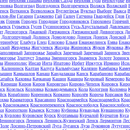
алей
Верхняя Пышма
Верхняя Салда
Верхняя Тура
Верхотурье
В
еновка
Волгоград
Волгодонск
Волгореченск
Волжск
Волжский
енск
Воткинск
Всеволожск
Вуглегірськ
Вуктыл
Выборг
Выкса
В
илов-Ям
Гагарин
Гаджиево
Гай
Галич
Гатчина
Гвардейск
Гдов
Г
няк
Горняк
Городец
Городище
Городовиковск
Гороховец
Горячий
ьевск
Гурьевск
Гусев
Гусиноозерск
Гусь-Хрустальный
Давлекан
нт
Десногорск
Джанкой
Дзержинск
Дзержинский
Дивногорск
Ди
к
Долгопрудный
Долинск
Домодедово
Донецк
Донецк
Донской
Д
теринбург
Елабуга
Елец
Елизово
Ельня
Еманжелинск
Емва
Енак
мский
Жердевка
Жигулевск
Жиздра
Жирновск
Жуков
Жуковка
Жу
Заполярный
Запорожье
Зарайск
Заречный
Заречный
Заринск
Зве
могорье
Златоуст
Злынка
Змеиногорск
Знаменск
Золоте
Зоринск
за
Иннополис
Инсар
Инта
Ипатово
Ирбит
Иркутск
Ирмино
Иси
д
Калининск
Калтан
Калуга
Кальміуське
Калязин
Камбарка
Каме
мышин
Камышлов
Канаш
Кандалакша
Канск
Карабаново
Караба
атайск
Каховка
Качканар
Кашин
Кашира
Кедровый
Кемерово
К
Кириши
Киров
Киров
Кировград
Кирово-Чепецк
Кировск
Киро
нск
Козельск
Козловка
Козьмодемьянск
Кола
Кологрив
Коломна
йск
Кораблино
Кореновск
Коркино
Королёв
Короча
Корсаков
Ко
охма
Краматорск
Красавино
Красноармейск
Красноармейск
Кра
к
Краснокамск
Красноперекопск
Краснослободск
Краснослободс
ки
Кропоткин
Крымск
Кстово
Кубинка
Кувандык
Кувшиново
Ку
ск
Курлово
Куровское
Курск
Куртамыш
Курчалой
Курчатов
Куса
Лениногорск
Ленинск
Ленинск-Кузнецкий
Ленск
Лермонтов
Ле
Поле
Лосино-Петровский
Луга
Луганск
Луза
Лукоянов
Лутугин