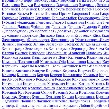
Верещагино
Верея
Верхнеуральск
Верхний Тагил
Верхний Уф
Вихоревка
Вичуга
Владивосток
Владикавказ
Владимир
Вознес
Волчанск
Вольнянск
Вольск
Воркута
Воронеж
Ворсма
Воскрес
Вязники
Вязьма
Вятские Поляны
Гірське
Гаврилов Посад
Гавр
Голубівка
Горбатов
Горловка
Горно-Алтайск
Горнозаводск
Гор
Губкин
Губкинский
Гудермес
Гуково
Гулькевичи
Гуляйполе
Гур
Данилов
Данков
Дебальцево
Дегтярск
Дедовск
Демидов
Дербе
Днепрорудное
Дно
Добропілля
Добрянка
Довжанск
Докучаевс
Духовщина
Дюртюли
Дятьково
Евпатория
Егорьевск
Ейск
Ека
Железноводск
Железногорск
Железногорск
Железногорск-Или
Заинск
Закаменск
Залізне
Заозерный
Заозерск
Западная Двина
Зеленоградск
Зеленодольск
Зеленокумск
Зерноград
Зея
Зима
Зи
Игарка
Ижевск
Избербаш
Изобильный
Иланский
Иловайск
Ин
Кадников
Казань
Калач
Калач-на-Дону
Калачинск
Калинингра
Каменск-Шахтинский
Камень-на-Оби
Камешково
Камызяк
Ка
Карпинск
Карталы
Касимов
Касли
Каспийск
Катав-Ивановск
К
Кинель
Кинешма
Кипуче
Киреевск
Киренск
Киржач
Кириллов
Клинцы
Княгинино
Ковдор
Ковров
Ковылкино
Когалым
Коди
на-Амуре
Конаково
Кондопога
Кондрово
Константиновск
Копе
Котельники
Котельниково
Котельнич
Котлас
Котово
Котовск
К
Краснозаводск
Краснознаменск
Краснознаменск
Краснокаменс
Красный Кут
Красный Сулин
Красный Холм
Кремінна
Кремен
Кумертау
Кунгур
Купино
Курахово
Курган
Курганинск
Куриль
Ладушкин
Лаишево
Лакинск
Лангепас
Лахденпохья
Лебедянь
Липецк
Липки
Лисичанск
Лиски
Лихославль
Лобня
Лодейное 