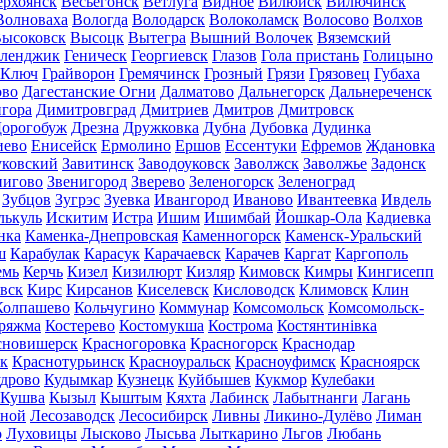
ерхоянск
Весьегонск
Ветлуга
Видное
Вилюйск
Вилючинск
Волноваха
Вологда
Володарск
Волоколамск
Волосово
Волхов
ысоковск
Высоцк
Вытегра
Вышний Волочек
Вяземский
еленджик
Геническ
Георгиевск
Глазов
Гола пристань
Голицыно
 Ключ
Грайворон
Гремячинск
Грозный
Грязи
Грязовец
Губаха
ово
Дагестанские Огни
Далматово
Дальнегорск
Дальнереченск
гора
Димитровград
Дмитриев
Дмитров
Дмитровск
орогобуж
Дрезна
Дружковка
Дубна
Дубовка
Дудинка
иево
Енисейск
Ермолино
Ершов
Ессентуки
Ефремов
Ждановка
ковский
Завитинск
Заводоуковск
Заволжск
Заволжье
Задонск
нигово
Звенигород
Зверево
Зеленогорск
Зеленоград
Зубцов
Зугрэс
Зуевка
Ивангород
Иваново
Ивантеевка
Ивдель
лькуль
Искитим
Истра
Ишим
Ишимбай
Йошкар-Ола
Кадиевка
нка
Каменка-Днепровская
Каменногорск
Каменск-Уральский
ш
Карабулак
Карасук
Карачаевск
Карачев
Каргат
Каргополь
емь
Керчь
Кизел
Кизилюрт
Кизляр
Кимовск
Кимры
Кингисепп
вск
Кирс
Кирсанов
Киселевск
Кисловодск
Климовск
Клин
Колпашево
Кольчугино
Коммунар
Комсомольск
Комсомольск-
ряжма
Костерево
Костомукша
Кострома
Костянтинівка
сновишерск
Красногоровка
Красногорск
Краснодар
к
Краснотурьинск
Красноуральск
Красноуфимск
Красноярск
дрово
Кудымкар
Кузнецк
Куйбышев
Кукмор
Кулебаки
Кушва
Кызыл
Кыштым
Кяхта
Лабинск
Лабытнанги
Лагань
сной
Лесозаводск
Лесосибирск
Ливны
Ликино-Дулёво
Лиман
о
Луховицы
Лысково
Лысьва
Лыткарино
Льгов
Любань