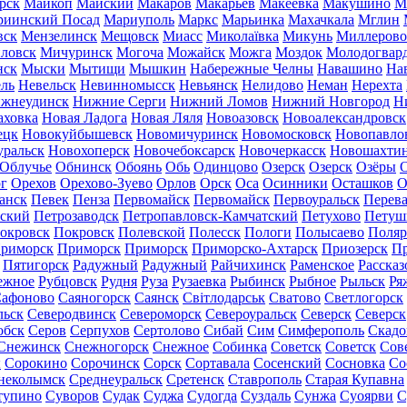
рск
Майкоп
Майский
Макаров
Макарьев
Макеевка
Макушино
М
риинский Посад
Мариуполь
Маркс
Марьинка
Махачкала
Мглин
вск
Мензелинск
Мещовск
Миасс
Миколаївка
Микунь
Миллерово
ловск
Мичуринск
Могоча
Можайск
Можга
Моздок
Молодогвар
нск
Мыски
Мытищи
Мышкин
Набережные Челны
Навашино
На
ль
Невельск
Невинномысск
Невьянск
Нелидово
Неман
Нерехта
жнеудинск
Нижние Серги
Нижний Ломов
Нижний Новгород
Н
аховка
Новая Ладога
Новая Ляля
Новоазовск
Новоалександровск
ецк
Новокуйбышевск
Новомичуринск
Новомосковск
Новопавло
уральск
Новохоперск
Новочебоксарск
Новочеркасск
Новошахти
Облучье
Обнинск
Обоянь
Обь
Одинцово
Озерск
Озерск
Озёры
О
г
Орехов
Орехово-Зуево
Орлов
Орск
Оса
Осинники
Осташков
О
анск
Певек
Пенза
Первомайск
Первомайск
Первоуральск
Перева
ьский
Петрозаводск
Петропавловск-Камчатский
Петухово
Петуш
окровск
Покровск
Полевской
Полесск
Пологи
Полысаево
Поляр
риморск
Приморск
Приморск
Приморско-Ахтарск
Приозерск
Пр
Пятигорск
Радужный
Радужный
Райчихинск
Раменское
Рассказ
ежное
Рубцовск
Рудня
Руза
Рузаевка
Рыбинск
Рыбное
Рыльск
Ря
афоново
Саяногорск
Саянск
Світлодарськ
Сватово
Светлогорск
льск
Северодвинск
Североморск
Североуральск
Северск
Северск
обск
Серов
Серпухов
Сертолово
Сибай
Сим
Симферополь
Скадо
Снежинск
Снежногорск
Снежное
Собинка
Советск
Советск
Сов
ы
Сорокино
Сорочинск
Сорск
Сортавала
Сосенский
Сосновка
Со
неколымск
Среднеуральск
Сретенск
Ставрополь
Старая Купавна
тупино
Суворов
Судак
Суджа
Судогда
Суздаль
Сунжа
Суоярви
С