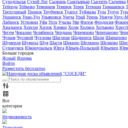
Суходільськ
Сухой Лог
Сызрань
Сыктывкар
Сысерть
Сычевка
Теберда
Тейково
Темников
Темрюк
Терек
Тетюши
Тимашевск
Трехгорный
Троицк
Трубчевск
Туапсе
Туймазы
Тула
Тулун
Тур
Украинск
Улан-Удэ
Ульяновск
Унеча
Урай
Урень
Уржум
Урус-М
Лабинск
Устюжна
Уфа
Ухта
Учалы
Уяр
Фатеж
Феодосия
Фокин
Хвалынск
Херсон
Хилок
Химки
Холм
Холмск
Хотьково
Хрест
Чегем
Чекалин
Челябинск
Чердынь
Черемхово
Черепаново
Чер
Чулым
Чусовой
Чухлома
Шагонар
Шадринск
Шали
Шарыпово
Шумерля
Шумиха
Шуя
Щастя
Щекино
Щелкино
Щелково
Щиг
Сухокумск
Южноуральск
Юрга
Юрьев-Польский
Юрьевец
Юрю
Больше городов
Ясный
Яхрома
Войти
Разместить бесплатно
Все
категории
Недвижимость
Транспорт