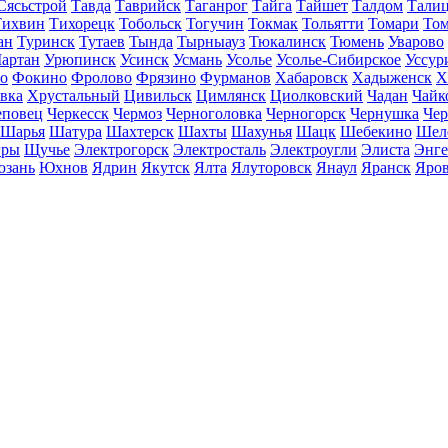
Сясьстрой
Тавда
Таврийск
Таганрог
Тайга
Тайшет
Талдом
Тали
Тихвин
Тихорецк
Тобольск
Тогучин
Токмак
Тольятти
Томари
То
ан
Туринск
Тутаев
Тында
Тырныауз
Тюкалинск
Тюмень
Уварово
артан
Урюпинск
Усинск
Усмань
Усолье
Усолье-Сибирское
Уссур
о
Фокино
Фролово
Фрязино
Фурманов
Хабаровск
Хадыженск
Х
івка
Хрустальный
Цивильск
Цимлянск
Циолковский
Чадан
Чайк
еповец
Черкесск
Чермоз
Черноголовка
Черногорск
Чернушка
Чер
Шарья
Шатура
Шахтерск
Шахты
Шахунья
Шацк
Шебекино
Шел
ры
Щучье
Электрогорск
Электросталь
Электроугли
Элиста
Энге
зань
Юхнов
Ядрин
Якутск
Ялта
Ялуторовск
Янаул
Яранск
Яро