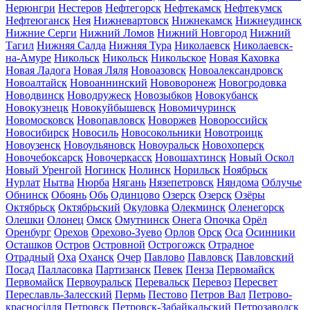
Нерюнгри
Нестеров
Нефтегорск
Нефтекамск
Нефтекумск
Нефтеюганск
Нея
Нижневартовск
Нижнекамск
Нижнеудинск
Нижние Серги
Нижний Ломов
Нижний Новгород
Нижний
Тагил
Нижняя Салда
Нижняя Тура
Николаевск
Николаевск-
на-Амуре
Никольск
Никольск
Никольское
Новая Каховка
Новая Ладога
Новая Ляля
Новоазовск
Новоалександровск
Новоалтайск
Новоаннинский
Нововоронеж
Новогродовка
Новодвинск
Новодружеск
Новозыбков
Новокубанск
Новокузнецк
Новокуйбышевск
Новомичуринск
Новомосковск
Новопавловск
Новоржев
Новороссийск
Новосибирск
Новосиль
Новосокольники
Новотроицк
Новоузенск
Новоульяновск
Новоуральск
Новохоперск
Новочебоксарск
Новочеркасск
Новошахтинск
Новый Оскол
Новый Уренгой
Ногинск
Нолинск
Норильск
Ноябрьск
Нурлат
Нытва
Нюрба
Нягань
Нязепетровск
Няндома
Облучье
Обнинск
Обоянь
Обь
Одинцово
Озерск
Озерск
Озёры
Октябрьск
Октябрьский
Окуловка
Олекминск
Оленегорск
Олешки
Олонец
Омск
Омутнинск
Онега
Опочка
Орёл
Оренбург
Орехов
Орехово-Зуево
Орлов
Орск
Оса
Осинники
Осташков
Остров
Островной
Острогожск
Отрадное
Отрадный
Оха
Оханск
Очер
Павлово
Павловск
Павловский
Посад
Палласовка
Партизанск
Певек
Пенза
Первомайск
Первомайск
Первоуральск
Перевальск
Перевоз
Пересвет
Переславль-Залесский
Пермь
Пестово
Петров Вал
Петрово-
красносілля
Петровск
Петровск-Забайкальский
Петрозаводск