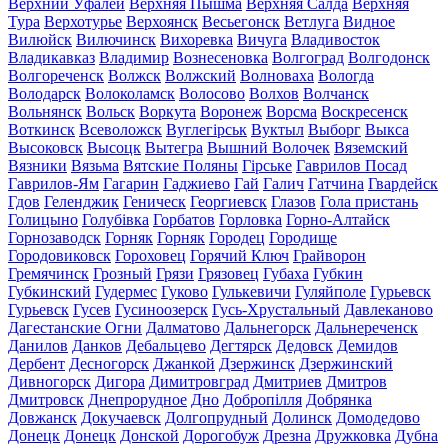
Верхний Уфалей
Верхняя Пышма
Верхняя Салда
Верхняя
Тура
Верхотурье
Верхоянск
Весьегонск
Ветлуга
Видное
Вилюйск
Вилючинск
Вихоревка
Вичуга
Владивосток
Владикавказ
Владимир
Вознесеновка
Волгоград
Волгодонск
Волгореченск
Волжск
Волжский
Волноваха
Вологда
Володарск
Волоколамск
Волосово
Волхов
Волчанск
Вольнянск
Вольск
Воркута
Воронеж
Ворсма
Воскресенск
Воткинск
Всеволожск
Вуглегірськ
Вуктыл
Выборг
Выкса
Высоковск
Высоцк
Вытегра
Вышний Волочек
Вяземский
Вязники
Вязьма
Вятские Поляны
Гірське
Гаврилов Посад
Гаврилов-Ям
Гагарин
Гаджиево
Гай
Галич
Гатчина
Гвардейск
Гдов
Геленджик
Геническ
Георгиевск
Глазов
Гола пристань
Голицыно
Голубівка
Горбатов
Горловка
Горно-Алтайск
Горнозаводск
Горняк
Горняк
Городец
Городище
Городовиковск
Гороховец
Горячий Ключ
Грайворон
Гремячинск
Грозный
Грязи
Грязовец
Губаха
Губкин
Губкинский
Гудермес
Гуково
Гулькевичи
Гуляйполе
Гурьевск
Гурьевск
Гусев
Гусиноозерск
Гусь-Хрустальный
Давлеканово
Дагестанские Огни
Далматово
Дальнегорск
Дальнереченск
Данилов
Данков
Дебальцево
Дегтярск
Дедовск
Демидов
Дербент
Десногорск
Джанкой
Дзержинск
Дзержинский
Дивногорск
Дигора
Димитровград
Дмитриев
Дмитров
Дмитровск
Днепрорудное
Дно
Добропілля
Добрянка
Довжанск
Докучаевск
Долгопрудный
Долинск
Домодедово
Донецк
Донецк
Донской
Дорогобуж
Дрезна
Дружковка
Дубна