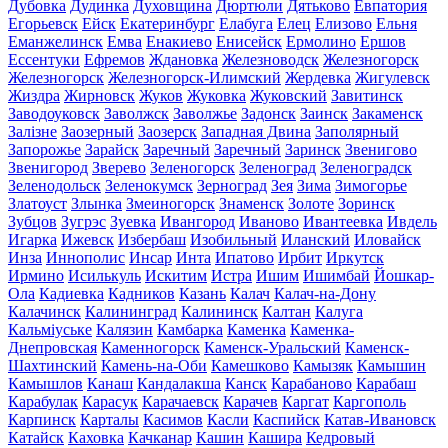
Дубовка
Дудинка
Духовщина
Дюртюли
Дятьково
Евпатория
Егорьевск
Ейск
Екатеринбург
Елабуга
Елец
Елизово
Ельня
Еманжелинск
Емва
Енакиево
Енисейск
Ермолино
Ершов
Ессентуки
Ефремов
Ждановка
Железноводск
Железногорск
Железногорск
Железногорск-Илимский
Жердевка
Жигулевск
Жиздра
Жирновск
Жуков
Жуковка
Жуковский
Завитинск
Заводоуковск
Заволжск
Заволжье
Задонск
Заинск
Закаменск
Залізне
Заозерный
Заозерск
Западная Двина
Заполярный
Запорожье
Зарайск
Заречный
Заречный
Заринск
Звенигово
Звенигород
Зверево
Зеленогорск
Зеленоград
Зеленоградск
Зеленодольск
Зеленокумск
Зерноград
Зея
Зима
Зимогорье
Златоуст
Злынка
Змеиногорск
Знаменск
Золоте
Зоринск
Зубцов
Зугрэс
Зуевка
Ивангород
Иваново
Ивантеевка
Ивдель
Игарка
Ижевск
Избербаш
Изобильный
Иланский
Иловайск
Инза
Иннополис
Инсар
Инта
Ипатово
Ирбит
Иркутск
Ирмино
Исилькуль
Искитим
Истра
Ишим
Ишимбай
Йошкар-
Ола
Кадиевка
Кадников
Казань
Калач
Калач-на-Дону
Калачинск
Калининград
Калининск
Калтан
Калуга
Кальміуське
Калязин
Камбарка
Каменка
Каменка-
Днепровская
Каменногорск
Каменск-Уральский
Каменск-
Шахтинский
Камень-на-Оби
Камешково
Камызяк
Камышин
Камышлов
Канаш
Кандалакша
Канск
Карабаново
Карабаш
Карабулак
Карасук
Карачаевск
Карачев
Каргат
Каргополь
Карпинск
Карталы
Касимов
Касли
Каспийск
Катав-Ивановск
Катайск
Каховка
Качканар
Кашин
Кашира
Кедровый