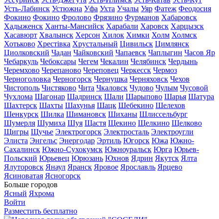
Усть-Лабинск
Устюжна
Уфа
Ухта
Учалы
Уяр
Фатеж
Феодосия
Фокино
Фокино
Фролово
Фрязино
Фурманов
Хабаровск
Хадыженск
Ханты-Мансийск
Харабали
Харовск
Харцызск
Хасавюрт
Хвалынск
Херсон
Хилок
Химки
Холм
Холмск
Хотьково
Хрестівка
Хрустальный
Цивильск
Цимлянск
Циолковский
Чадан
Чайковский
Чапаевск
Чаплыгин
Часов Яр
Чебаркуль
Чебоксары
Чегем
Чекалин
Челябинск
Чердынь
Черемхово
Черепаново
Череповец
Черкесск
Чермоз
Черноголовка
Черногорск
Чернушка
Черняховск
Чехов
Чистополь
Чистяково
Чита
Чкаловск
Чудово
Чулым
Чусовой
Чухлома
Шагонар
Шадринск
Шали
Шарыпово
Шарья
Шатура
Шахтерск
Шахты
Шахунья
Шацк
Шебекино
Шелехов
Шенкурск
Шилка
Шимановск
Шиханы
Шлиссельбург
Шумерля
Шумиха
Шуя
Щастя
Щекино
Щелкино
Щелково
Щигры
Щучье
Электрогорск
Электросталь
Электроугли
Элиста
Энгельс
Энергодар
Эртиль
Югорск
Южа
Южно-
Сахалинск
Южно-Сухокумск
Южноуральск
Юрга
Юрьев-
Польский
Юрьевец
Юрюзань
Юхнов
Ядрин
Якутск
Ялта
Ялуторовск
Янаул
Яранск
Яровое
Ярославль
Ярцево
Ясиноватая
Ясногорск
Больше городов
Ясный
Яхрома
Войти
Разместить бесплатно