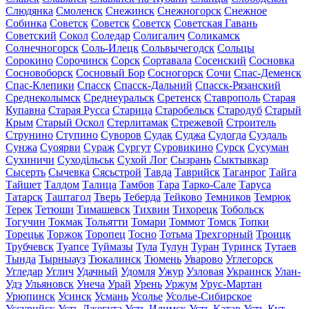
Слюдянка
Смоленск
Снежинск
Снежногорск
Снежное
Собинка
Советск
Советск
Советск
Советская Гавань
Советский
Сокол
Соледар
Солигалич
Соликамск
Солнечногорск
Соль-Илецк
Сольвычегодск
Сольцы
Сорокино
Сорочинск
Сорск
Сортавала
Сосенский
Сосновка
Сосновоборск
Сосновый Бор
Сосногорск
Сочи
Спас-Деменск
Спас-Клепики
Спасск
Спасск-Дальний
Спасск-Рязанский
Среднеколымск
Среднеуральск
Сретенск
Ставрополь
Старая
Купавна
Старая Русса
Старица
Старобельск
Стародуб
Старый
Крым
Старый Оскол
Стерлитамак
Стрежевой
Строитель
Струнино
Ступино
Суворов
Судак
Суджа
Судогда
Суздаль
Сунжа
Суоярви
Сураж
Сургут
Суровикино
Сурск
Сусуман
Сухиничи
Суходільськ
Сухой Лог
Сызрань
Сыктывкар
Сысерть
Сычевка
Сясьстрой
Тавда
Таврийск
Таганрог
Тайга
Тайшет
Талдом
Талица
Тамбов
Тара
Тарко-Сале
Таруса
Татарск
Таштагол
Тверь
Теберда
Тейково
Темников
Темрюк
Терек
Тетюши
Тимашевск
Тихвин
Тихорецк
Тобольск
Тогучин
Токмак
Тольятти
Томари
Томмот
Томск
Топки
Торецьк
Торжок
Торопец
Тосно
Тотьма
Трехгорный
Троицк
Трубчевск
Туапсе
Туймазы
Тула
Тулун
Туран
Туринск
Тутаев
Тында
Тырныауз
Тюкалинск
Тюмень
Уварово
Углегорск
Угледар
Углич
Удачный
Удомля
Ужур
Узловая
Украинск
Улан-
Удэ
Ульяновск
Унеча
Урай
Урень
Уржум
Урус-Мартан
Урюпинск
Усинск
Усмань
Усолье
Усолье-Сибирское
Уссурийск
Усть-Джегута
Усть-Илимск
Усть-Катав
Усть-Кут