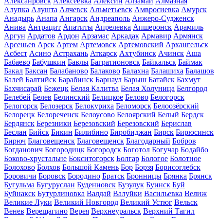
Алексанровск
Алексеевка
Алексин
Алзамай
Алмазная
Алупка
Алушта
Алчевск
Альметьевск
Амвросиевка
Амурск
Анадырь
Анапа
Ангарск
Андреаполь
Анжеро-Судженск
Анива
Антрацит
Апатиты
Апрелевка
Апшеронск
Арамиль
Аргун
Ардатов
Ардон
Арзамас
Аркадак
Армавир
Армянск
Арсеньев
Арск
Артем
Артемовск
Артемовский
Архангельск
Асбест
Асино
Астрахань
Аткарск
Ахтубинск
Ачинск
Аша
Бабаево
Бабушкин
Бавлы
Багратионовск
Байкальск
Баймак
Бакал
Баксан
Балабаново
Балаково
Балахна
Балашиха
Балашов
Балей
Балтийск
Барабинск
Барнаул
Барыш
Батайск
Бахмут
Бахчисарай
Бежецк
Белая Калитва
Белая Холуница
Белгород
Белебей
Белев
Белинский
Белицкое
Белово
Белогорск
Белогорск
Белозерск
Белокуриха
Беломорск
Белоозёрский
Белорецк
Белореченск
Белоусово
Белоярский
Белый
Бердск
Бердянск
Березники
Березовский
Березовский
Берислав
Беслан
Бийск
Бикин
Билибино
Биробиджан
Бирск
Бирюсинск
Бирюч
Благовещенск
Благовещенск
Благодарный
Бобров
Богданович
Богородицк
Богородск
Боготол
Богучар
Бодайбо
Боково-хрустальне
Бокситогорск
Болгар
Бологое
Болотное
Болохово
Болхов
Большой Камень
Бор
Борзя
Борисоглебск
Боровичи
Боровск
Бородино
Братск
Бронницы
Брянка
Брянск
Бугульма
Бугуруслан
Буденновск
Бузулук
Буинск
Буй
Буйнакск
Бутурлиновка
Валдай
Валуйки
Васильевка
Велиж
Великие Луки
Великий Новгород
Великий Устюг
Вельск
Венев
Верещагино
Верея
Верхнеуральск
Верхний Тагил