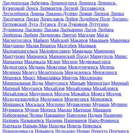
Лахденпохья
Лебедянь
Лениногорск
Ленинск
Ленинск-
Кузнецкий
Ленск
Лермонтов
Лесной
Лесозаводск
Лесосибирск
Ливны
Ликино-Дулёво
Лиман
Липецк
Липки
Лисичанск
Лиски
Лихославль
Лобня
Лодейное Поле
Лосино-
Петровский
Луга
Луганск
Луза
Лукоянов
Лутугино
Луховицы
Лысково
Лысьва
Лыткарино
Льгов
Любань
Люберцы
Любим
Людиново
Лянтор
Магадан
Магас
Магнитогорск
Майкоп
Майский
Макаров
Макарьев
Макеевка
Макушино
Малая Вишера
Малгобек
Малмыж
Малоархангельск
Малоярославец
Мамадыш
Мамоново
Мантурово
Мариинск
Мариинский Посад
Мариуполь
Маркс
Марьинка
Махачкала
Мглин
Мегион
Медвежьегорск
Медногорск
Медынь
Межгорье
Междуреченск
Мезень
Меленки
Мелеуз
Мелитополь
Менделеевск
Мензелинск
Мещовск
Миасс
Миколаївка
Микунь
Миллерово
Минеральные Воды
Минусинск
Миньяр
Мирноград
Мирный
Мирный
Миусинск
Михайлов
Михайловка
Михайловск
Михайловск
Мичуринск
Могоча
Можайск
Можга
Моздок
Молодогвардейск
Молочанск
Мончегорск
Морозовск
Моршанск
Мосальск
Моспино
Муравленко
Мураши
Мурино
Мурманск
Муром
Мценск
Мыски
Мытищи
Мышкин
Набережные Челны
Навашино
Наволоки
Надым
Назарово
Назрань
Называевск
Нальчик
Нариманов
Наро-Фоминск
Нарткала
Нарьян-Мар
Находка
Невель
Невельск
Невинномысск
Невьянск
Нелидово
Неман
Нерехта
Нерчинск