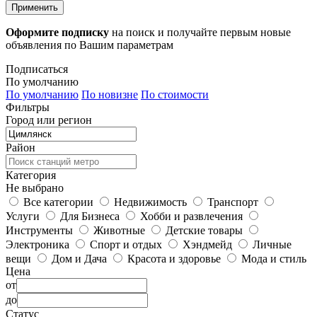
Применить
Оформите подписку
на поиск и получайте первым новые
объявления по Вашим параметрам
Подписаться
По умолчанию
По умолчанию
По новизне
По стоимости
Фильтры
Город или регион
Район
Категория
Не выбрано
Все категории
Недвижимость
Транспорт
Услуги
Для Бизнеса
Хобби и развлечения
Инструменты
Животные
Детские товары
Электроника
Спорт и отдых
Хэндмейд
Личные
вещи
Дом и Дача
Красота и здоровье
Мода и стиль
Цена
от
до
Статус