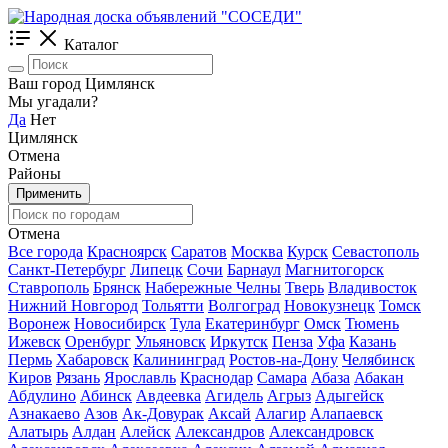
Каталог
Ваш город Цимлянск
Мы угадали?
Да
Нет
Цимлянск
Отмена
Районы
Применить
Отмена
Все города
Красноярск
Саратов
Москва
Курск
Севастополь
Санкт-Петербург
Липецк
Сочи
Барнаул
Магнитогорск
Ставрополь
Брянск
Набережные Челны
Тверь
Владивосток
Нижний Новгород
Тольятти
Волгоград
Новокузнецк
Томск
Воронеж
Новосибирск
Тула
Екатеринбург
Омск
Тюмень
Ижевск
Оренбург
Ульяновск
Иркутск
Пенза
Уфа
Казань
Пермь
Хабаровск
Калининград
Ростов-на-Дону
Челябинск
Киров
Рязань
Ярославль
Краснодар
Самара
Абаза
Абакан
Абдулино
Абинск
Авдеевка
Агидель
Агрыз
Адыгейск
Азнакаево
Азов
Ак-Довурак
Аксай
Алагир
Алапаевск
Алатырь
Алдан
Алейск
Александров
Александровск