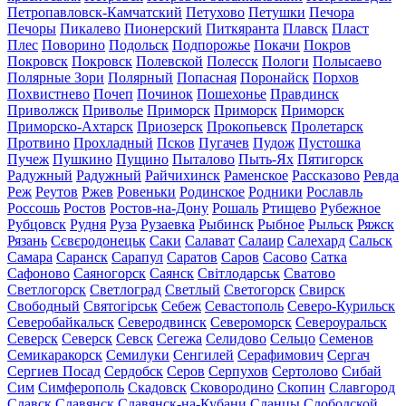
Петропавловск-Камчатский
Петухово
Петушки
Печора
Печоры
Пикалево
Пионерский
Питкяранта
Плавск
Пласт
Плес
Поворино
Подольск
Подпорожье
Покачи
Покров
Покровск
Покровск
Полевской
Полесск
Пологи
Полысаево
Полярные Зори
Полярный
Попасная
Поронайск
Порхов
Похвистнево
Почеп
Починок
Пошехонье
Правдинск
Приволжск
Приволье
Приморск
Приморск
Приморск
Приморско-Ахтарск
Приозерск
Прокопьевск
Пролетарск
Протвино
Прохладный
Псков
Пугачев
Пудож
Пустошка
Пучеж
Пушкино
Пущино
Пыталово
Пыть-Ях
Пятигорск
Радужный
Радужный
Райчихинск
Раменское
Рассказово
Ревда
Реж
Реутов
Ржев
Ровеньки
Родинское
Родники
Рославль
Россошь
Ростов
Ростов-на-Дону
Рошаль
Ртищево
Рубежное
Рубцовск
Рудня
Руза
Рузаевка
Рыбинск
Рыбное
Рыльск
Ряжск
Рязань
Сєвєродонецьк
Саки
Салават
Салаир
Салехард
Сальск
Самара
Саранск
Сарапул
Саратов
Саров
Сасово
Сатка
Сафоново
Саяногорск
Саянск
Світлодарськ
Сватово
Светлогорск
Светлоград
Светлый
Светогорск
Свирск
Свободный
Святогірськ
Себеж
Севастополь
Северо-Курильск
Северобайкальск
Северодвинск
Североморск
Североуральск
Северск
Северск
Севск
Сегежа
Селидово
Сельцо
Семенов
Семикаракорск
Семилуки
Сенгилей
Серафимович
Сергач
Сергиев Посад
Сердобск
Серов
Серпухов
Сертолово
Сибай
Сим
Симферополь
Скадовск
Сковородино
Скопин
Славгород
Славск
Славянск
Славянск-на-Кубани
Сланцы
Слободской