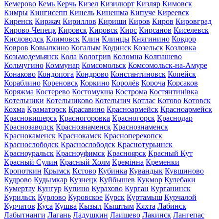
Кемерово
Кемь
Керчь
Кизел
Кизилюрт
Кизляр
Кимовск
Кимры
Кингисепп
Кинель
Кинешма
Кипуче
Киреевск
Киренск
Киржач
Кириллов
Кириши
Киров
Киров
Кировград
Кирово-Чепецк
Кировск
Кировск
Кирс
Кирсанов
Киселевск
Кисловодск
Климовск
Клин
Клинцы
Княгинино
Ковдор
Ковров
Ковылкино
Когалым
Кодинск
Козельск
Козловка
Козьмодемьянск
Кола
Кологрив
Коломна
Колпашево
Кольчугино
Коммунар
Комсомольск
Комсомольск-на-Амуре
Конаково
Кондопога
Кондрово
Константиновск
Копейск
Кораблино
Кореновск
Коркино
Королёв
Короча
Корсаков
Коряжма
Костерево
Костомукша
Кострома
Костянтинівка
Котельники
Котельниково
Котельнич
Котлас
Котово
Котовск
Кохма
Краматорск
Красавино
Красноармейск
Красноармейск
Красновишерск
Красногоровка
Красногорск
Краснодар
Краснозаводск
Краснознаменск
Краснознаменск
Краснокаменск
Краснокамск
Красноперекопск
Краснослободск
Краснослободск
Краснотурьинск
Красноуральск
Красноуфимск
Красноярск
Красный Кут
Красный Сулин
Красный Холм
Кремінна
Кременки
Кропоткин
Крымск
Кстово
Кубинка
Кувандык
Кувшиново
Кудрово
Кудымкар
Кузнецк
Куйбышев
Кукмор
Кулебаки
Кумертау
Кунгур
Купино
Курахово
Курган
Курганинск
Курильск
Курлово
Куровское
Курск
Куртамыш
Курчалой
Курчатов
Куса
Кушва
Кызыл
Кыштым
Кяхта
Лабинск
Лабытнанги
Лагань
Ладушкин
Лаишево
Лакинск
Лангепас