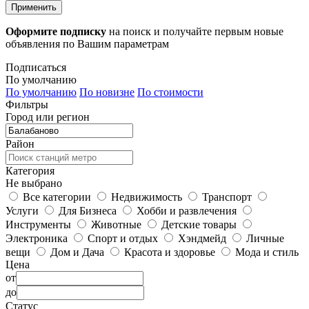
Применить
Оформите подписку
на поиск и получайте первым новые
объявления по Вашим параметрам
Подписаться
По умолчанию
По умолчанию
По новизне
По стоимости
Фильтры
Город или регион
Район
Категория
Не выбрано
Все категории
Недвижимость
Транспорт
Услуги
Для Бизнеса
Хобби и развлечения
Инструменты
Животные
Детские товары
Электроника
Спорт и отдых
Хэндмейд
Личные
вещи
Дом и Дача
Красота и здоровье
Мода и стиль
Цена
от
до
Статус