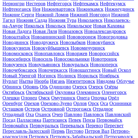
Нерюнгри
Нестеров
Нефтегорск
Нефтекамск
Нефтекумск
Нефтеюганск
Нея
Нижневартовск
Нижнекамск
Нижнеудинск
Нижние Серги
Нижний Ломов
Нижний Новгород
Нижний
Тагил
Нижняя Салда
Нижняя Тура
Николаевск
Николаевск-
на-Амуре
Никольск
Никольск
Никольское
Новая Каховка
Новая Ладога
Новая Ляля
Новоазовск
Новоалександровск
Новоалтайск
Новоаннинский
Нововоронеж
Новогродовка
Новодвинск
Новодружеск
Новозыбков
Новокубанск
Новокузнецк
Новокуйбышевск
Новомичуринск
Новомосковск
Новопавловск
Новоржев
Новороссийск
Новосибирск
Новосиль
Новосокольники
Новотроицк
Новоузенск
Новоульяновск
Новоуральск
Новохоперск
Новочебоксарск
Новочеркасск
Новошахтинск
Новый Оскол
Новый Уренгой
Ногинск
Нолинск
Норильск
Ноябрьск
Нурлат
Нытва
Нюрба
Нягань
Нязепетровск
Няндома
Облучье
Обнинск
Обоянь
Обь
Одинцово
Озерск
Озерск
Озёры
Октябрьск
Октябрьский
Окуловка
Олекминск
Оленегорск
Олешки
Олонец
Омск
Омутнинск
Онега
Опочка
Орёл
Оренбург
Орехов
Орехово-Зуево
Орлов
Орск
Оса
Осинники
Осташков
Остров
Островной
Острогожск
Отрадное
Отрадный
Оха
Оханск
Очер
Павлово
Павловск
Павловский
Посад
Палласовка
Партизанск
Певек
Пенза
Первомайск
Первомайск
Первоуральск
Перевальск
Перевоз
Пересвет
Переславль-Залесский
Пермь
Пестово
Петров Вал
Петрово-
красносілля
Петровск
Петровск-Забайкальский
Петрозаводск