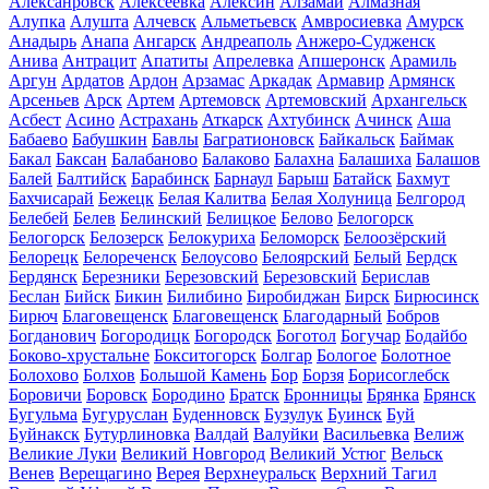
Алексанровск
Алексеевка
Алексин
Алзамай
Алмазная
Алупка
Алушта
Алчевск
Альметьевск
Амвросиевка
Амурск
Анадырь
Анапа
Ангарск
Андреаполь
Анжеро-Судженск
Анива
Антрацит
Апатиты
Апрелевка
Апшеронск
Арамиль
Аргун
Ардатов
Ардон
Арзамас
Аркадак
Армавир
Армянск
Арсеньев
Арск
Артем
Артемовск
Артемовский
Архангельск
Асбест
Асино
Астрахань
Аткарск
Ахтубинск
Ачинск
Аша
Бабаево
Бабушкин
Бавлы
Багратионовск
Байкальск
Баймак
Бакал
Баксан
Балабаново
Балаково
Балахна
Балашиха
Балашов
Балей
Балтийск
Барабинск
Барнаул
Барыш
Батайск
Бахмут
Бахчисарай
Бежецк
Белая Калитва
Белая Холуница
Белгород
Белебей
Белев
Белинский
Белицкое
Белово
Белогорск
Белогорск
Белозерск
Белокуриха
Беломорск
Белоозёрский
Белорецк
Белореченск
Белоусово
Белоярский
Белый
Бердск
Бердянск
Березники
Березовский
Березовский
Берислав
Беслан
Бийск
Бикин
Билибино
Биробиджан
Бирск
Бирюсинск
Бирюч
Благовещенск
Благовещенск
Благодарный
Бобров
Богданович
Богородицк
Богородск
Боготол
Богучар
Бодайбо
Боково-хрустальне
Бокситогорск
Болгар
Бологое
Болотное
Болохово
Болхов
Большой Камень
Бор
Борзя
Борисоглебск
Боровичи
Боровск
Бородино
Братск
Бронницы
Брянка
Брянск
Бугульма
Бугуруслан
Буденновск
Бузулук
Буинск
Буй
Буйнакск
Бутурлиновка
Валдай
Валуйки
Васильевка
Велиж
Великие Луки
Великий Новгород
Великий Устюг
Вельск
Венев
Верещагино
Верея
Верхнеуральск
Верхний Тагил