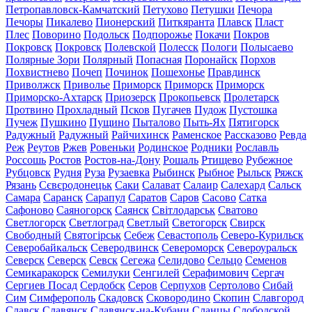
Петропавловск-Камчатский
Петухово
Петушки
Печора
Печоры
Пикалево
Пионерский
Питкяранта
Плавск
Пласт
Плес
Поворино
Подольск
Подпорожье
Покачи
Покров
Покровск
Покровск
Полевской
Полесск
Пологи
Полысаево
Полярные Зори
Полярный
Попасная
Поронайск
Порхов
Похвистнево
Почеп
Починок
Пошехонье
Правдинск
Приволжск
Приволье
Приморск
Приморск
Приморск
Приморско-Ахтарск
Приозерск
Прокопьевск
Пролетарск
Протвино
Прохладный
Псков
Пугачев
Пудож
Пустошка
Пучеж
Пушкино
Пущино
Пыталово
Пыть-Ях
Пятигорск
Радужный
Радужный
Райчихинск
Раменское
Рассказово
Ревда
Реж
Реутов
Ржев
Ровеньки
Родинское
Родники
Рославль
Россошь
Ростов
Ростов-на-Дону
Рошаль
Ртищево
Рубежное
Рубцовск
Рудня
Руза
Рузаевка
Рыбинск
Рыбное
Рыльск
Ряжск
Рязань
Сєвєродонецьк
Саки
Салават
Салаир
Салехард
Сальск
Самара
Саранск
Сарапул
Саратов
Саров
Сасово
Сатка
Сафоново
Саяногорск
Саянск
Світлодарськ
Сватово
Светлогорск
Светлоград
Светлый
Светогорск
Свирск
Свободный
Святогірськ
Себеж
Севастополь
Северо-Курильск
Северобайкальск
Северодвинск
Североморск
Североуральск
Северск
Северск
Севск
Сегежа
Селидово
Сельцо
Семенов
Семикаракорск
Семилуки
Сенгилей
Серафимович
Сергач
Сергиев Посад
Сердобск
Серов
Серпухов
Сертолово
Сибай
Сим
Симферополь
Скадовск
Сковородино
Скопин
Славгород
Славск
Славянск
Славянск-на-Кубани
Сланцы
Слободской