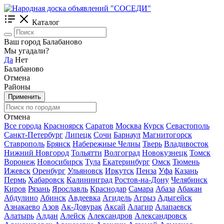
Каталог
Ваш город Балабаново
Мы угадали?
Да
Нет
Балабаново
Отмена
Районы
Применить
Отмена
Все города
Красноярск
Саратов
Москва
Курск
Севастополь
Санкт-Петербург
Липецк
Сочи
Барнаул
Магнитогорск
Ставрополь
Брянск
Набережные Челны
Тверь
Владивосток
Нижний Новгород
Тольятти
Волгоград
Новокузнецк
Томск
Воронеж
Новосибирск
Тула
Екатеринбург
Омск
Тюмень
Ижевск
Оренбург
Ульяновск
Иркутск
Пенза
Уфа
Казань
Пермь
Хабаровск
Калининград
Ростов-на-Дону
Челябинск
Киров
Рязань
Ярославль
Краснодар
Самара
Абаза
Абакан
Абдулино
Абинск
Авдеевка
Агидель
Агрыз
Адыгейск
Азнакаево
Азов
Ак-Довурак
Аксай
Алагир
Алапаевск
Алатырь
Алдан
Алейск
Александров
Александровск