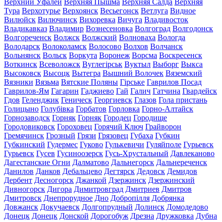
Верхний Уфалей
Верхняя Пышма
Верхняя Салда
Верхняя
Тура
Верхотурье
Верхоянск
Весьегонск
Ветлуга
Видное
Вилюйск
Вилючинск
Вихоревка
Вичуга
Владивосток
Владикавказ
Владимир
Вознесеновка
Волгоград
Волгодонск
Волгореченск
Волжск
Волжский
Волноваха
Вологда
Володарск
Волоколамск
Волосово
Волхов
Волчанск
Вольнянск
Вольск
Воркута
Воронеж
Ворсма
Воскресенск
Воткинск
Всеволожск
Вуглегірськ
Вуктыл
Выборг
Выкса
Высоковск
Высоцк
Вытегра
Вышний Волочек
Вяземский
Вязники
Вязьма
Вятские Поляны
Гірське
Гаврилов Посад
Гаврилов-Ям
Гагарин
Гаджиево
Гай
Галич
Гатчина
Гвардейск
Гдов
Геленджик
Геническ
Георгиевск
Глазов
Гола пристань
Голицыно
Голубівка
Горбатов
Горловка
Горно-Алтайск
Горнозаводск
Горняк
Горняк
Городец
Городище
Городовиковск
Гороховец
Горячий Ключ
Грайворон
Гремячинск
Грозный
Грязи
Грязовец
Губаха
Губкин
Губкинский
Гудермес
Гуково
Гулькевичи
Гуляйполе
Гурьевск
Гурьевск
Гусев
Гусиноозерск
Гусь-Хрустальный
Давлеканово
Дагестанские Огни
Далматово
Дальнегорск
Дальнереченск
Данилов
Данков
Дебальцево
Дегтярск
Дедовск
Демидов
Дербент
Десногорск
Джанкой
Дзержинск
Дзержинский
Дивногорск
Дигора
Димитровград
Дмитриев
Дмитров
Дмитровск
Днепрорудное
Дно
Добропілля
Добрянка
Довжанск
Докучаевск
Долгопрудный
Долинск
Домодедово
Донецк
Донецк
Донской
Дорогобуж
Дрезна
Дружковка
Дубна