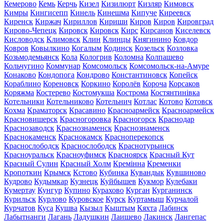
Кемерово
Кемь
Керчь
Кизел
Кизилюрт
Кизляр
Кимовск
Кимры
Кингисепп
Кинель
Кинешма
Кипуче
Киреевск
Киренск
Киржач
Кириллов
Кириши
Киров
Киров
Кировград
Кирово-Чепецк
Кировск
Кировск
Кирс
Кирсанов
Киселевск
Кисловодск
Климовск
Клин
Клинцы
Княгинино
Ковдор
Ковров
Ковылкино
Когалым
Кодинск
Козельск
Козловка
Козьмодемьянск
Кола
Кологрив
Коломна
Колпашево
Кольчугино
Коммунар
Комсомольск
Комсомольск-на-Амуре
Конаково
Кондопога
Кондрово
Константиновск
Копейск
Кораблино
Кореновск
Коркино
Королёв
Короча
Корсаков
Коряжма
Костерево
Костомукша
Кострома
Костянтинівка
Котельники
Котельниково
Котельнич
Котлас
Котово
Котовск
Кохма
Краматорск
Красавино
Красноармейск
Красноармейск
Красновишерск
Красногоровка
Красногорск
Краснодар
Краснозаводск
Краснознаменск
Краснознаменск
Краснокаменск
Краснокамск
Красноперекопск
Краснослободск
Краснослободск
Краснотурьинск
Красноуральск
Красноуфимск
Красноярск
Красный Кут
Красный Сулин
Красный Холм
Кремінна
Кременки
Кропоткин
Крымск
Кстово
Кубинка
Кувандык
Кувшиново
Кудрово
Кудымкар
Кузнецк
Куйбышев
Кукмор
Кулебаки
Кумертау
Кунгур
Купино
Курахово
Курган
Курганинск
Курильск
Курлово
Куровское
Курск
Куртамыш
Курчалой
Курчатов
Куса
Кушва
Кызыл
Кыштым
Кяхта
Лабинск
Лабытнанги
Лагань
Ладушкин
Лаишево
Лакинск
Лангепас