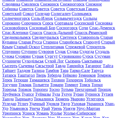
Слюдянка
Смоленск
Снежинск
Снежногорск
Снежное
Собинка
Советск
Советск
Советск
Советская Гавань
Советский
Сокол
Соледар
Солигалич
Соликамск
Солнечногорск
Соль-Илецк
Сольвычегодск
Сольцы
Сорокино
Сорочинск
Сорск
Сортавала
Сосенский
Сосновка
Сосновоборск
Сосновый Бор
Сосногорск
Сочи
Спас-Деменск
Спас-Клепики
Спасск
Спасск-Дальний
Спасск-Рязанский
Среднеколымск
Среднеуральск
Сретенск
Ставрополь
Старая
Купавна
Старая Русса
Старица
Старобельск
Стародуб
Старый
Крым
Старый Оскол
Стерлитамак
Стрежевой
Строитель
Струнино
Ступино
Суворов
Судак
Суджа
Судогда
Суздаль
Сунжа
Суоярви
Сураж
Сургут
Суровикино
Сурск
Сусуман
Сухиничи
Суходільськ
Сухой Лог
Сызрань
Сыктывкар
Сысерть
Сычевка
Сясьстрой
Тавда
Таврийск
Таганрог
Тайга
Тайшет
Талдом
Талица
Тамбов
Тара
Тарко-Сале
Таруса
Татарск
Таштагол
Тверь
Теберда
Тейково
Темников
Темрюк
Терек
Тетюши
Тимашевск
Тихвин
Тихорецк
Тобольск
Тогучин
Токмак
Тольятти
Томари
Томмот
Томск
Топки
Торецьк
Торжок
Торопец
Тосно
Тотьма
Трехгорный
Троицк
Трубчевск
Туапсе
Туймазы
Тула
Тулун
Туран
Туринск
Тутаев
Тында
Тырныауз
Тюкалинск
Тюмень
Уварово
Углегорск
Угледар
Углич
Удачный
Удомля
Ужур
Узловая
Украинск
Улан-
Удэ
Ульяновск
Унеча
Урай
Урень
Уржум
Урус-Мартан
Урюпинск
Усинск
Усмань
Усолье
Усолье-Сибирское
Уссурийск
Усть-Джегута
Усть-Илимск
Усть-Катав
Усть-Кут