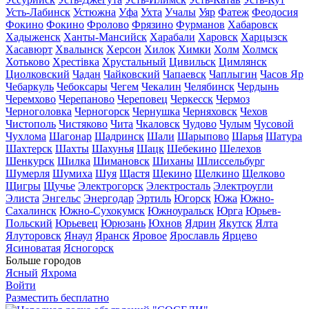
Усть-Лабинск
Устюжна
Уфа
Ухта
Учалы
Уяр
Фатеж
Феодосия
Фокино
Фокино
Фролово
Фрязино
Фурманов
Хабаровск
Хадыженск
Ханты-Мансийск
Харабали
Харовск
Харцызск
Хасавюрт
Хвалынск
Херсон
Хилок
Химки
Холм
Холмск
Хотьково
Хрестівка
Хрустальный
Цивильск
Цимлянск
Циолковский
Чадан
Чайковский
Чапаевск
Чаплыгин
Часов Яр
Чебаркуль
Чебоксары
Чегем
Чекалин
Челябинск
Чердынь
Черемхово
Черепаново
Череповец
Черкесск
Чермоз
Черноголовка
Черногорск
Чернушка
Черняховск
Чехов
Чистополь
Чистяково
Чита
Чкаловск
Чудово
Чулым
Чусовой
Чухлома
Шагонар
Шадринск
Шали
Шарыпово
Шарья
Шатура
Шахтерск
Шахты
Шахунья
Шацк
Шебекино
Шелехов
Шенкурск
Шилка
Шимановск
Шиханы
Шлиссельбург
Шумерля
Шумиха
Шуя
Щастя
Щекино
Щелкино
Щелково
Щигры
Щучье
Электрогорск
Электросталь
Электроугли
Элиста
Энгельс
Энергодар
Эртиль
Югорск
Южа
Южно-
Сахалинск
Южно-Сухокумск
Южноуральск
Юрга
Юрьев-
Польский
Юрьевец
Юрюзань
Юхнов
Ядрин
Якутск
Ялта
Ялуторовск
Янаул
Яранск
Яровое
Ярославль
Ярцево
Ясиноватая
Ясногорск
Больше городов
Ясный
Яхрома
Войти
Разместить бесплатно