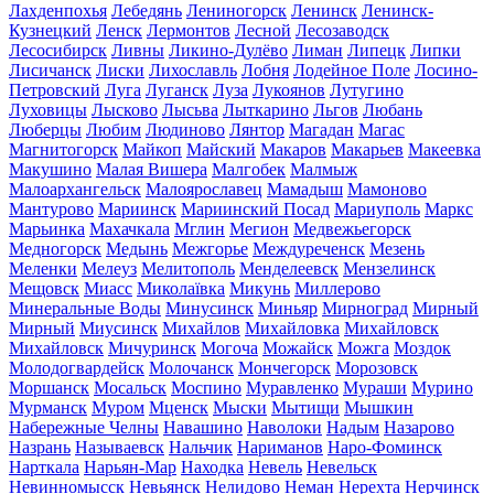
Лахденпохья
Лебедянь
Лениногорск
Ленинск
Ленинск-
Кузнецкий
Ленск
Лермонтов
Лесной
Лесозаводск
Лесосибирск
Ливны
Ликино-Дулёво
Лиман
Липецк
Липки
Лисичанск
Лиски
Лихославль
Лобня
Лодейное Поле
Лосино-
Петровский
Луга
Луганск
Луза
Лукоянов
Лутугино
Луховицы
Лысково
Лысьва
Лыткарино
Льгов
Любань
Люберцы
Любим
Людиново
Лянтор
Магадан
Магас
Магнитогорск
Майкоп
Майский
Макаров
Макарьев
Макеевка
Макушино
Малая Вишера
Малгобек
Малмыж
Малоархангельск
Малоярославец
Мамадыш
Мамоново
Мантурово
Мариинск
Мариинский Посад
Мариуполь
Маркс
Марьинка
Махачкала
Мглин
Мегион
Медвежьегорск
Медногорск
Медынь
Межгорье
Междуреченск
Мезень
Меленки
Мелеуз
Мелитополь
Менделеевск
Мензелинск
Мещовск
Миасс
Миколаївка
Микунь
Миллерово
Минеральные Воды
Минусинск
Миньяр
Мирноград
Мирный
Мирный
Миусинск
Михайлов
Михайловка
Михайловск
Михайловск
Мичуринск
Могоча
Можайск
Можга
Моздок
Молодогвардейск
Молочанск
Мончегорск
Морозовск
Моршанск
Мосальск
Моспино
Муравленко
Мураши
Мурино
Мурманск
Муром
Мценск
Мыски
Мытищи
Мышкин
Набережные Челны
Навашино
Наволоки
Надым
Назарово
Назрань
Называевск
Нальчик
Нариманов
Наро-Фоминск
Нарткала
Нарьян-Мар
Находка
Невель
Невельск
Невинномысск
Невьянск
Нелидово
Неман
Нерехта
Нерчинск