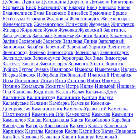
Дубовка
Дудинка
Духовщина
Дюртюли
Дятьково
Евпатория
Егорьевск
Ейск
Екатеринбург
Елабуга
Елец
Елизово
Ельня
Еманжелинск
Емва
Енакиево
Енисейск
Ермолино
Ершов
Ессентуки
Ефремов
Ждановка
Железноводск
Железногорск
Железногорск
Железногорск-Илимский
Жердевка
Жигулевск
Жиздра
Жирновск
Жуков
Жуковка
Жуковский
Завитинск
Заводоуковск
Заволжск
Заволжье
Задонск
Заинск
Закаменск
Залізне
Заозерный
Заозерск
Западная Двина
Заполярный
Запорожье
Зарайск
Заречный
Заречный
Заринск
Звенигово
Звенигород
Зверево
Зеленогорск
Зеленоград
Зеленоградск
Зеленодольск
Зеленокумск
Зерноград
Зея
Зима
Зимогорье
Златоуст
Злынка
Змеиногорск
Знаменск
Золоте
Зоринск
Зубцов
Зугрэс
Зуевка
Ивангород
Иваново
Ивантеевка
Ивдель
Игарка
Ижевск
Избербаш
Изобильный
Иланский
Иловайск
Инза
Иннополис
Инсар
Инта
Ипатово
Ирбит
Иркутск
Ирмино
Исилькуль
Искитим
Истра
Ишим
Ишимбай
Йошкар-
Ола
Кадиевка
Кадников
Казань
Калач
Калач-на-Дону
Калачинск
Калининград
Калининск
Калтан
Калуга
Кальміуське
Калязин
Камбарка
Каменка
Каменка-
Днепровская
Каменногорск
Каменск-Уральский
Каменск-
Шахтинский
Камень-на-Оби
Камешково
Камызяк
Камышин
Камышлов
Канаш
Кандалакша
Канск
Карабаново
Карабаш
Карабулак
Карасук
Карачаевск
Карачев
Каргат
Каргополь
Карпинск
Карталы
Касимов
Касли
Каспийск
Катав-Ивановск
Катайск
Каховка
Качканар
Кашин
Кашира
Кедровый