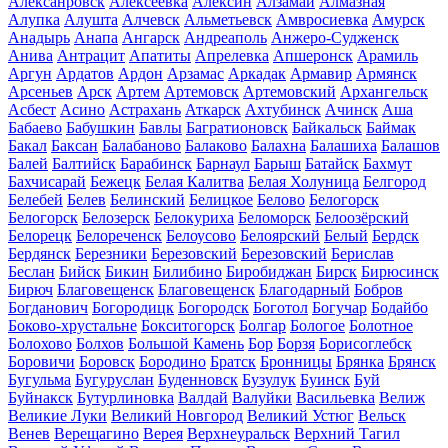
Алексанровск
Алексеевка
Алексин
Алзамай
Алмазная
Алупка
Алушта
Алчевск
Альметьевск
Амвросиевка
Амурск
Анадырь
Анапа
Ангарск
Андреаполь
Анжеро-Судженск
Анива
Антрацит
Апатиты
Апрелевка
Апшеронск
Арамиль
Аргун
Ардатов
Ардон
Арзамас
Аркадак
Армавир
Армянск
Арсеньев
Арск
Артем
Артемовск
Артемовский
Архангельск
Асбест
Асино
Астрахань
Аткарск
Ахтубинск
Ачинск
Аша
Бабаево
Бабушкин
Бавлы
Багратионовск
Байкальск
Баймак
Бакал
Баксан
Балабаново
Балаково
Балахна
Балашиха
Балашов
Балей
Балтийск
Барабинск
Барнаул
Барыш
Батайск
Бахмут
Бахчисарай
Бежецк
Белая Калитва
Белая Холуница
Белгород
Белебей
Белев
Белинский
Белицкое
Белово
Белогорск
Белогорск
Белозерск
Белокуриха
Беломорск
Белоозёрский
Белорецк
Белореченск
Белоусово
Белоярский
Белый
Бердск
Бердянск
Березники
Березовский
Березовский
Берислав
Беслан
Бийск
Бикин
Билибино
Биробиджан
Бирск
Бирюсинск
Бирюч
Благовещенск
Благовещенск
Благодарный
Бобров
Богданович
Богородицк
Богородск
Боготол
Богучар
Бодайбо
Боково-хрустальне
Бокситогорск
Болгар
Бологое
Болотное
Болохово
Болхов
Большой Камень
Бор
Борзя
Борисоглебск
Боровичи
Боровск
Бородино
Братск
Бронницы
Брянка
Брянск
Бугульма
Бугуруслан
Буденновск
Бузулук
Буинск
Буй
Буйнакск
Бутурлиновка
Валдай
Валуйки
Васильевка
Велиж
Великие Луки
Великий Новгород
Великий Устюг
Вельск
Венев
Верещагино
Верея
Верхнеуральск
Верхний Тагил