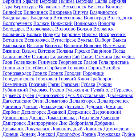
Верхний Уфалей
Верхняя Пышма
Верхняя Салда
Верхняя
Тура
Верхотурье
Верхоянск
Весьегонск
Ветлуга
Видное
Вилюйск
Вилючинск
Вихоревка
Вичуга
Владивосток
Владикавказ
Владимир
Вознесеновка
Волгоград
Волгодонск
Волгореченск
Волжск
Волжский
Волноваха
Вологда
Володарск
Волоколамск
Волосово
Волхов
Волчанск
Вольнянск
Вольск
Воркута
Воронеж
Ворсма
Воскресенск
Воткинск
Всеволожск
Вуглегірськ
Вуктыл
Выборг
Выкса
Высоковск
Высоцк
Вытегра
Вышний Волочек
Вяземский
Вязники
Вязьма
Вятские Поляны
Гірське
Гаврилов Посад
Гаврилов-Ям
Гагарин
Гаджиево
Гай
Галич
Гатчина
Гвардейск
Гдов
Геленджик
Геническ
Георгиевск
Глазов
Гола пристань
Голицыно
Голубівка
Горбатов
Горловка
Горно-Алтайск
Горнозаводск
Горняк
Горняк
Городец
Городище
Городовиковск
Гороховец
Горячий Ключ
Грайворон
Гремячинск
Грозный
Грязи
Грязовец
Губаха
Губкин
Губкинский
Гудермес
Гуково
Гулькевичи
Гуляйполе
Гурьевск
Гурьевск
Гусев
Гусиноозерск
Гусь-Хрустальный
Давлеканово
Дагестанские Огни
Далматово
Дальнегорск
Дальнереченск
Данилов
Данков
Дебальцево
Дегтярск
Дедовск
Демидов
Дербент
Десногорск
Джанкой
Дзержинск
Дзержинский
Дивногорск
Дигора
Димитровград
Дмитриев
Дмитров
Дмитровск
Днепрорудное
Дно
Добропілля
Добрянка
Довжанск
Докучаевск
Долгопрудный
Долинск
Домодедово
Донецк
Донецк
Донской
Дорогобуж
Дрезна
Дружковка
Дубна