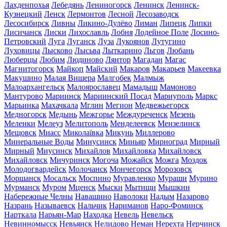
Лахденпохья
Лебедянь
Лениногорск
Ленинск
Ленинск-
Кузнецкий
Ленск
Лермонтов
Лесной
Лесозаводск
Лесосибирск
Ливны
Ликино-Дулёво
Лиман
Липецк
Липки
Лисичанск
Лиски
Лихославль
Лобня
Лодейное Поле
Лосино-
Петровский
Луга
Луганск
Луза
Лукоянов
Лутугино
Луховицы
Лысково
Лысьва
Лыткарино
Льгов
Любань
Люберцы
Любим
Людиново
Лянтор
Магадан
Магас
Магнитогорск
Майкоп
Майский
Макаров
Макарьев
Макеевка
Макушино
Малая Вишера
Малгобек
Малмыж
Малоархангельск
Малоярославец
Мамадыш
Мамоново
Мантурово
Мариинск
Мариинский Посад
Мариуполь
Маркс
Марьинка
Махачкала
Мглин
Мегион
Медвежьегорск
Медногорск
Медынь
Межгорье
Междуреченск
Мезень
Меленки
Мелеуз
Мелитополь
Менделеевск
Мензелинск
Мещовск
Миасс
Миколаївка
Микунь
Миллерово
Минеральные Воды
Минусинск
Миньяр
Мирноград
Мирный
Мирный
Миусинск
Михайлов
Михайловка
Михайловск
Михайловск
Мичуринск
Могоча
Можайск
Можга
Моздок
Молодогвардейск
Молочанск
Мончегорск
Морозовск
Моршанск
Мосальск
Моспино
Муравленко
Мураши
Мурино
Мурманск
Муром
Мценск
Мыски
Мытищи
Мышкин
Набережные Челны
Навашино
Наволоки
Надым
Назарово
Назрань
Называевск
Нальчик
Нариманов
Наро-Фоминск
Нарткала
Нарьян-Мар
Находка
Невель
Невельск
Невинномысск
Невьянск
Нелидово
Неман
Нерехта
Нерчинск