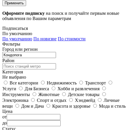
Применить
Оформите подписку
на поиск и получайте первым новые
объявления по Вашим параметрам
Подписаться
По умолчанию
По умолчанию
По новизне
По стоимости
Фильтры
Город или регион
Район
Категория
Не выбрано
Все категории
Недвижимость
Транспорт
Услуги
Для Бизнеса
Хобби и развлечения
Инструменты
Животные
Детские товары
Электроника
Спорт и отдых
Хэндмейд
Личные
вещи
Дом и Дача
Красота и здоровье
Мода и стиль
Цена
от
до
Статус