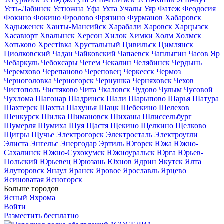
Усть-Лабинск
Устюжна
Уфа
Ухта
Учалы
Уяр
Фатеж
Феодосия
Фокино
Фокино
Фролово
Фрязино
Фурманов
Хабаровск
Хадыженск
Ханты-Мансийск
Харабали
Харовск
Харцызск
Хасавюрт
Хвалынск
Херсон
Хилок
Химки
Холм
Холмск
Хотьково
Хрестівка
Хрустальный
Цивильск
Цимлянск
Циолковский
Чадан
Чайковский
Чапаевск
Чаплыгин
Часов Яр
Чебаркуль
Чебоксары
Чегем
Чекалин
Челябинск
Чердынь
Черемхово
Черепаново
Череповец
Черкесск
Чермоз
Черноголовка
Черногорск
Чернушка
Черняховск
Чехов
Чистополь
Чистяково
Чита
Чкаловск
Чудово
Чулым
Чусовой
Чухлома
Шагонар
Шадринск
Шали
Шарыпово
Шарья
Шатура
Шахтерск
Шахты
Шахунья
Шацк
Шебекино
Шелехов
Шенкурск
Шилка
Шимановск
Шиханы
Шлиссельбург
Шумерля
Шумиха
Шуя
Щастя
Щекино
Щелкино
Щелково
Щигры
Щучье
Электрогорск
Электросталь
Электроугли
Элиста
Энгельс
Энергодар
Эртиль
Югорск
Южа
Южно-
Сахалинск
Южно-Сухокумск
Южноуральск
Юрга
Юрьев-
Польский
Юрьевец
Юрюзань
Юхнов
Ядрин
Якутск
Ялта
Ялуторовск
Янаул
Яранск
Яровое
Ярославль
Ярцево
Ясиноватая
Ясногорск
Больше городов
Ясный
Яхрома
Войти
Разместить бесплатно