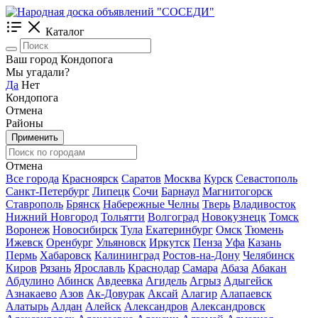
Каталог
Ваш город Кондопога
Мы угадали?
Да
Нет
Кондопога
Отмена
Районы
Применить
Отмена
Все города
Красноярск
Саратов
Москва
Курск
Севастополь
Санкт-Петербург
Липецк
Сочи
Барнаул
Магнитогорск
Ставрополь
Брянск
Набережные Челны
Тверь
Владивосток
Нижний Новгород
Тольятти
Волгоград
Новокузнецк
Томск
Воронеж
Новосибирск
Тула
Екатеринбург
Омск
Тюмень
Ижевск
Оренбург
Ульяновск
Иркутск
Пенза
Уфа
Казань
Пермь
Хабаровск
Калининград
Ростов-на-Дону
Челябинск
Киров
Рязань
Ярославль
Краснодар
Самара
Абаза
Абакан
Абдулино
Абинск
Авдеевка
Агидель
Агрыз
Адыгейск
Азнакаево
Азов
Ак-Довурак
Аксай
Алагир
Алапаевск
Алатырь
Алдан
Алейск
Александров
Александровск