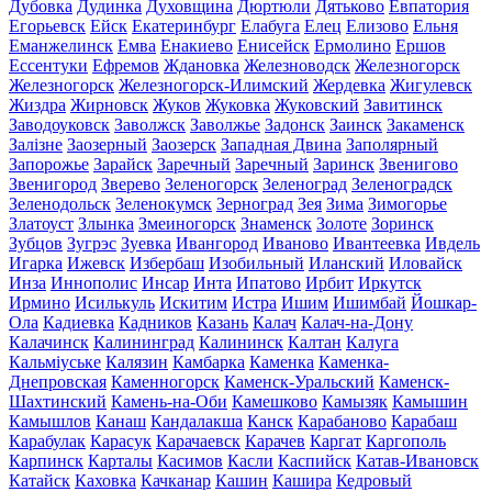
Дубовка
Дудинка
Духовщина
Дюртюли
Дятьково
Евпатория
Егорьевск
Ейск
Екатеринбург
Елабуга
Елец
Елизово
Ельня
Еманжелинск
Емва
Енакиево
Енисейск
Ермолино
Ершов
Ессентуки
Ефремов
Ждановка
Железноводск
Железногорск
Железногорск
Железногорск-Илимский
Жердевка
Жигулевск
Жиздра
Жирновск
Жуков
Жуковка
Жуковский
Завитинск
Заводоуковск
Заволжск
Заволжье
Задонск
Заинск
Закаменск
Залізне
Заозерный
Заозерск
Западная Двина
Заполярный
Запорожье
Зарайск
Заречный
Заречный
Заринск
Звенигово
Звенигород
Зверево
Зеленогорск
Зеленоград
Зеленоградск
Зеленодольск
Зеленокумск
Зерноград
Зея
Зима
Зимогорье
Златоуст
Злынка
Змеиногорск
Знаменск
Золоте
Зоринск
Зубцов
Зугрэс
Зуевка
Ивангород
Иваново
Ивантеевка
Ивдель
Игарка
Ижевск
Избербаш
Изобильный
Иланский
Иловайск
Инза
Иннополис
Инсар
Инта
Ипатово
Ирбит
Иркутск
Ирмино
Исилькуль
Искитим
Истра
Ишим
Ишимбай
Йошкар-
Ола
Кадиевка
Кадников
Казань
Калач
Калач-на-Дону
Калачинск
Калининград
Калининск
Калтан
Калуга
Кальміуське
Калязин
Камбарка
Каменка
Каменка-
Днепровская
Каменногорск
Каменск-Уральский
Каменск-
Шахтинский
Камень-на-Оби
Камешково
Камызяк
Камышин
Камышлов
Канаш
Кандалакша
Канск
Карабаново
Карабаш
Карабулак
Карасук
Карачаевск
Карачев
Каргат
Каргополь
Карпинск
Карталы
Касимов
Касли
Каспийск
Катав-Ивановск
Катайск
Каховка
Качканар
Кашин
Кашира
Кедровый