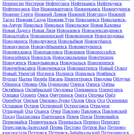
Нерюнгри
Нестеров
Нефтегорск
Нефтекамск
Нефтекумск
Нефтеюганск
Нея
Нижневартовск
Нижнекамск
Нижнеудинск
Нижние Серги
Нижний Ломов
Нижний Новгород
Нижний
Тагил
Нижняя Салда
Нижняя Тура
Николаевск
Николаевск-
на-Амуре
Никольск
Никольск
Никольское
Новая Каховка
Новая Ладога
Новая Ляля
Новоазовск
Новоалександровск
Новоалтайск
Новоаннинский
Нововоронеж
Новогродовка
Новодвинск
Новодружеск
Новозыбков
Новокубанск
Новокузнецк
Новокуйбышевск
Новомичуринск
Новомосковск
Новопавловск
Новоржев
Новороссийск
Новосибирск
Новосиль
Новосокольники
Новотроицк
Новоузенск
Новоульяновск
Новоуральск
Новохоперск
Новочебоксарск
Новочеркасск
Новошахтинск
Новый Оскол
Новый Уренгой
Ногинск
Нолинск
Норильск
Ноябрьск
Нурлат
Нытва
Нюрба
Нягань
Нязепетровск
Няндома
Облучье
Обнинск
Обоянь
Обь
Одинцово
Озерск
Озерск
Озёры
Октябрьск
Октябрьский
Окуловка
Олекминск
Оленегорск
Олешки
Олонец
Омск
Омутнинск
Онега
Опочка
Орёл
Оренбург
Орехов
Орехово-Зуево
Орлов
Орск
Оса
Осинники
Осташков
Остров
Островной
Острогожск
Отрадное
Отрадный
Оха
Оханск
Очер
Павлово
Павловск
Павловский
Посад
Палласовка
Партизанск
Певек
Пенза
Первомайск
Первомайск
Первоуральск
Перевальск
Перевоз
Пересвет
Переславль-Залесский
Пермь
Пестово
Петров Вал
Петрово-
красносілля
Петровск
Петровск-Забайкальский
Петрозаводск