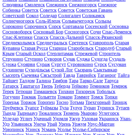
Слюдянка
Смоленск
Снежинск
Снежногорск
Снежное
Собинка
Советск
Советск
Советск
Советская Гавань
Советский
Сокол
Соледар
Солигалич
Соликамск
Солнечногорск
Соль-Илецк
Сольвычегодск
Сольцы
Сорокино
Сорочинск
Сорск
Сортавала
Сосенский
Сосновка
Сосновоборск
Сосновый Бор
Сосногорск
Сочи
Спас-Деменск
Спас-Клепики
Спасск
Спасск-Дальний
Спасск-Рязанский
Среднеколымск
Среднеуральск
Сретенск
Ставрополь
Старая
Купавна
Старая Русса
Старица
Старобельск
Стародуб
Старый
Крым
Старый Оскол
Стерлитамак
Стрежевой
Строитель
Струнино
Ступино
Суворов
Судак
Суджа
Судогда
Суздаль
Сунжа
Суоярви
Сураж
Сургут
Суровикино
Сурск
Сусуман
Сухиничи
Суходільськ
Сухой Лог
Сызрань
Сыктывкар
Сысерть
Сычевка
Сясьстрой
Тавда
Таврийск
Таганрог
Тайга
Тайшет
Талдом
Талица
Тамбов
Тара
Тарко-Сале
Таруса
Татарск
Таштагол
Тверь
Теберда
Тейково
Темников
Темрюк
Терек
Тетюши
Тимашевск
Тихвин
Тихорецк
Тобольск
Тогучин
Токмак
Тольятти
Томари
Томмот
Томск
Топки
Торецьк
Торжок
Торопец
Тосно
Тотьма
Трехгорный
Троицк
Трубчевск
Туапсе
Туймазы
Тула
Тулун
Туран
Туринск
Тутаев
Тында
Тырныауз
Тюкалинск
Тюмень
Уварово
Углегорск
Угледар
Углич
Удачный
Удомля
Ужур
Узловая
Украинск
Улан-
Удэ
Ульяновск
Унеча
Урай
Урень
Уржум
Урус-Мартан
Урюпинск
Усинск
Усмань
Усолье
Усолье-Сибирское
Уссурийск
Усть-Джегута
Усть-Илимск
Усть-Катав
Усть-Кут