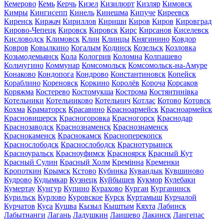
Кемерово
Кемь
Керчь
Кизел
Кизилюрт
Кизляр
Кимовск
Кимры
Кингисепп
Кинель
Кинешма
Кипуче
Киреевск
Киренск
Киржач
Кириллов
Кириши
Киров
Киров
Кировград
Кирово-Чепецк
Кировск
Кировск
Кирс
Кирсанов
Киселевск
Кисловодск
Климовск
Клин
Клинцы
Княгинино
Ковдор
Ковров
Ковылкино
Когалым
Кодинск
Козельск
Козловка
Козьмодемьянск
Кола
Кологрив
Коломна
Колпашево
Кольчугино
Коммунар
Комсомольск
Комсомольск-на-Амуре
Конаково
Кондопога
Кондрово
Константиновск
Копейск
Кораблино
Кореновск
Коркино
Королёв
Короча
Корсаков
Коряжма
Костерево
Костомукша
Кострома
Костянтинівка
Котельники
Котельниково
Котельнич
Котлас
Котово
Котовск
Кохма
Краматорск
Красавино
Красноармейск
Красноармейск
Красновишерск
Красногоровка
Красногорск
Краснодар
Краснозаводск
Краснознаменск
Краснознаменск
Краснокаменск
Краснокамск
Красноперекопск
Краснослободск
Краснослободск
Краснотурьинск
Красноуральск
Красноуфимск
Красноярск
Красный Кут
Красный Сулин
Красный Холм
Кремінна
Кременки
Кропоткин
Крымск
Кстово
Кубинка
Кувандык
Кувшиново
Кудрово
Кудымкар
Кузнецк
Куйбышев
Кукмор
Кулебаки
Кумертау
Кунгур
Купино
Курахово
Курган
Курганинск
Курильск
Курлово
Куровское
Курск
Куртамыш
Курчалой
Курчатов
Куса
Кушва
Кызыл
Кыштым
Кяхта
Лабинск
Лабытнанги
Лагань
Ладушкин
Лаишево
Лакинск
Лангепас