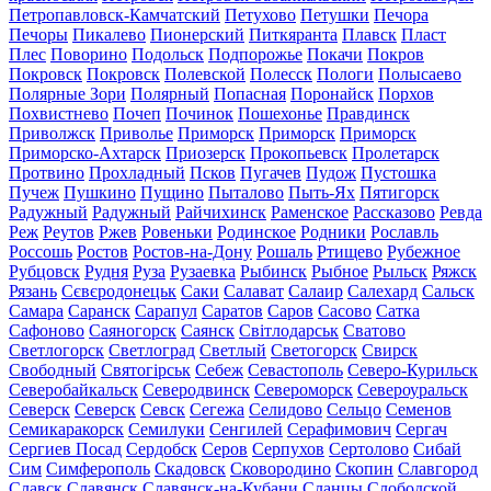
Петропавловск-Камчатский
Петухово
Петушки
Печора
Печоры
Пикалево
Пионерский
Питкяранта
Плавск
Пласт
Плес
Поворино
Подольск
Подпорожье
Покачи
Покров
Покровск
Покровск
Полевской
Полесск
Пологи
Полысаево
Полярные Зори
Полярный
Попасная
Поронайск
Порхов
Похвистнево
Почеп
Починок
Пошехонье
Правдинск
Приволжск
Приволье
Приморск
Приморск
Приморск
Приморско-Ахтарск
Приозерск
Прокопьевск
Пролетарск
Протвино
Прохладный
Псков
Пугачев
Пудож
Пустошка
Пучеж
Пушкино
Пущино
Пыталово
Пыть-Ях
Пятигорск
Радужный
Радужный
Райчихинск
Раменское
Рассказово
Ревда
Реж
Реутов
Ржев
Ровеньки
Родинское
Родники
Рославль
Россошь
Ростов
Ростов-на-Дону
Рошаль
Ртищево
Рубежное
Рубцовск
Рудня
Руза
Рузаевка
Рыбинск
Рыбное
Рыльск
Ряжск
Рязань
Сєвєродонецьк
Саки
Салават
Салаир
Салехард
Сальск
Самара
Саранск
Сарапул
Саратов
Саров
Сасово
Сатка
Сафоново
Саяногорск
Саянск
Світлодарськ
Сватово
Светлогорск
Светлоград
Светлый
Светогорск
Свирск
Свободный
Святогірськ
Себеж
Севастополь
Северо-Курильск
Северобайкальск
Северодвинск
Североморск
Североуральск
Северск
Северск
Севск
Сегежа
Селидово
Сельцо
Семенов
Семикаракорск
Семилуки
Сенгилей
Серафимович
Сергач
Сергиев Посад
Сердобск
Серов
Серпухов
Сертолово
Сибай
Сим
Симферополь
Скадовск
Сковородино
Скопин
Славгород
Славск
Славянск
Славянск-на-Кубани
Сланцы
Слободской