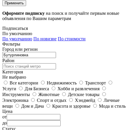
Применить
Оформите подписку
на поиск и получайте первым новые
объявления по Вашим параметрам
Подписаться
По умолчанию
По умолчанию
По новизне
По стоимости
Фильтры
Город или регион
Район
Категория
Не выбрано
Все категории
Недвижимость
Транспорт
Услуги
Для Бизнеса
Хобби и развлечения
Инструменты
Животные
Детские товары
Электроника
Спорт и отдых
Хэндмейд
Личные
вещи
Дом и Дача
Красота и здоровье
Мода и стиль
Цена
от
до
Статус