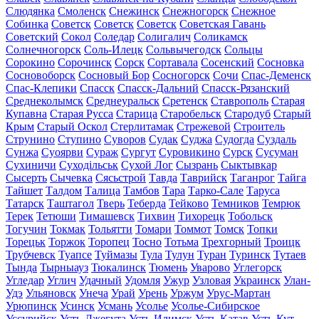
Слюдянка
Смоленск
Снежинск
Снежногорск
Снежное
Собинка
Советск
Советск
Советск
Советская Гавань
Советский
Сокол
Соледар
Солигалич
Соликамск
Солнечногорск
Соль-Илецк
Сольвычегодск
Сольцы
Сорокино
Сорочинск
Сорск
Сортавала
Сосенский
Сосновка
Сосновоборск
Сосновый Бор
Сосногорск
Сочи
Спас-Деменск
Спас-Клепики
Спасск
Спасск-Дальний
Спасск-Рязанский
Среднеколымск
Среднеуральск
Сретенск
Ставрополь
Старая
Купавна
Старая Русса
Старица
Старобельск
Стародуб
Старый
Крым
Старый Оскол
Стерлитамак
Стрежевой
Строитель
Струнино
Ступино
Суворов
Судак
Суджа
Судогда
Суздаль
Сунжа
Суоярви
Сураж
Сургут
Суровикино
Сурск
Сусуман
Сухиничи
Суходільськ
Сухой Лог
Сызрань
Сыктывкар
Сысерть
Сычевка
Сясьстрой
Тавда
Таврийск
Таганрог
Тайга
Тайшет
Талдом
Талица
Тамбов
Тара
Тарко-Сале
Таруса
Татарск
Таштагол
Тверь
Теберда
Тейково
Темников
Темрюк
Терек
Тетюши
Тимашевск
Тихвин
Тихорецк
Тобольск
Тогучин
Токмак
Тольятти
Томари
Томмот
Томск
Топки
Торецьк
Торжок
Торопец
Тосно
Тотьма
Трехгорный
Троицк
Трубчевск
Туапсе
Туймазы
Тула
Тулун
Туран
Туринск
Тутаев
Тында
Тырныауз
Тюкалинск
Тюмень
Уварово
Углегорск
Угледар
Углич
Удачный
Удомля
Ужур
Узловая
Украинск
Улан-
Удэ
Ульяновск
Унеча
Урай
Урень
Уржум
Урус-Мартан
Урюпинск
Усинск
Усмань
Усолье
Усолье-Сибирское
Уссурийск
Усть-Джегута
Усть-Илимск
Усть-Катав
Усть-Кут