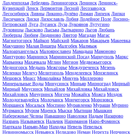
Лахденпохья
Лебедянь
Лениногорск
Ленинск
Ленинск-
Кузнецкий
Ленск
Лермонтов
Лесной
Лесозаводск
Лесосибирск
Ливны
Ликино-Дулёво
Лиман
Липецк
Липки
Лисичанск
Лиски
Лихославль
Лобня
Лодейное Поле
Лосино-
Петровский
Луга
Луганск
Луза
Лукоянов
Лутугино
Луховицы
Лысково
Лысьва
Лыткарино
Льгов
Любань
Люберцы
Любим
Людиново
Лянтор
Магадан
Магас
Магнитогорск
Майкоп
Майский
Макаров
Макарьев
Макеевка
Макушино
Малая Вишера
Малгобек
Малмыж
Малоархангельск
Малоярославец
Мамадыш
Мамоново
Мантурово
Мариинск
Мариинский Посад
Мариуполь
Маркс
Марьинка
Махачкала
Мглин
Мегион
Медвежьегорск
Медногорск
Медынь
Межгорье
Междуреченск
Мезень
Меленки
Мелеуз
Мелитополь
Менделеевск
Мензелинск
Мещовск
Миасс
Миколаївка
Микунь
Миллерово
Минеральные Воды
Минусинск
Миньяр
Мирноград
Мирный
Мирный
Миусинск
Михайлов
Михайловка
Михайловск
Михайловск
Мичуринск
Могоча
Можайск
Можга
Моздок
Молодогвардейск
Молочанск
Мончегорск
Морозовск
Моршанск
Мосальск
Моспино
Муравленко
Мураши
Мурино
Мурманск
Муром
Мценск
Мыски
Мытищи
Мышкин
Набережные Челны
Навашино
Наволоки
Надым
Назарово
Назрань
Называевск
Нальчик
Нариманов
Наро-Фоминск
Нарткала
Нарьян-Мар
Находка
Невель
Невельск
Невинномысск
Невьянск
Нелидово
Неман
Нерехта
Нерчинск