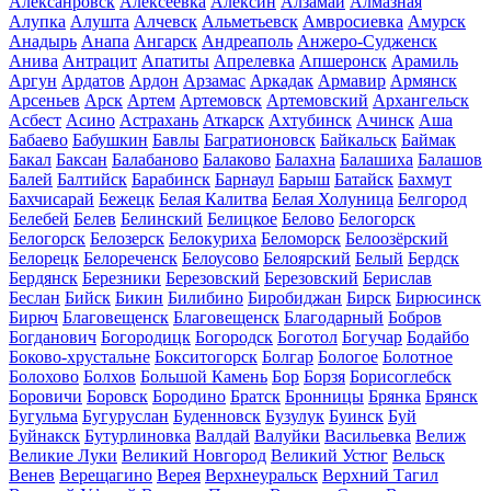
Алексанровск
Алексеевка
Алексин
Алзамай
Алмазная
Алупка
Алушта
Алчевск
Альметьевск
Амвросиевка
Амурск
Анадырь
Анапа
Ангарск
Андреаполь
Анжеро-Судженск
Анива
Антрацит
Апатиты
Апрелевка
Апшеронск
Арамиль
Аргун
Ардатов
Ардон
Арзамас
Аркадак
Армавир
Армянск
Арсеньев
Арск
Артем
Артемовск
Артемовский
Архангельск
Асбест
Асино
Астрахань
Аткарск
Ахтубинск
Ачинск
Аша
Бабаево
Бабушкин
Бавлы
Багратионовск
Байкальск
Баймак
Бакал
Баксан
Балабаново
Балаково
Балахна
Балашиха
Балашов
Балей
Балтийск
Барабинск
Барнаул
Барыш
Батайск
Бахмут
Бахчисарай
Бежецк
Белая Калитва
Белая Холуница
Белгород
Белебей
Белев
Белинский
Белицкое
Белово
Белогорск
Белогорск
Белозерск
Белокуриха
Беломорск
Белоозёрский
Белорецк
Белореченск
Белоусово
Белоярский
Белый
Бердск
Бердянск
Березники
Березовский
Березовский
Берислав
Беслан
Бийск
Бикин
Билибино
Биробиджан
Бирск
Бирюсинск
Бирюч
Благовещенск
Благовещенск
Благодарный
Бобров
Богданович
Богородицк
Богородск
Боготол
Богучар
Бодайбо
Боково-хрустальне
Бокситогорск
Болгар
Бологое
Болотное
Болохово
Болхов
Большой Камень
Бор
Борзя
Борисоглебск
Боровичи
Боровск
Бородино
Братск
Бронницы
Брянка
Брянск
Бугульма
Бугуруслан
Буденновск
Бузулук
Буинск
Буй
Буйнакск
Бутурлиновка
Валдай
Валуйки
Васильевка
Велиж
Великие Луки
Великий Новгород
Великий Устюг
Вельск
Венев
Верещагино
Верея
Верхнеуральск
Верхний Тагил