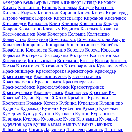
Кемерово
Кемь
Керчь
Кизел
Кизилюрт
Кизляр
Кимовск
Кимры
Кингисепп
Кинель
Кинешма
Кипуче
Киреевск
Киренск
Киржач
Кириллов
Кириши
Киров
Киров
Кировград
Кирово-Чепецк
Кировск
Кировск
Кирс
Кирсанов
Киселевск
Кисловодск
Климовск
Клин
Клинцы
Княгинино
Ковдор
Ковров
Ковылкино
Когалым
Кодинск
Козельск
Козловка
Козьмодемьянск
Кола
Кологрив
Коломна
Колпашево
Кольчугино
Коммунар
Комсомольск
Комсомольск-на-Амуре
Конаково
Кондопога
Кондрово
Константиновск
Копейск
Кораблино
Кореновск
Коркино
Королёв
Короча
Корсаков
Коряжма
Костерево
Костомукша
Кострома
Костянтинівка
Котельники
Котельниково
Котельнич
Котлас
Котово
Котовск
Кохма
Краматорск
Красавино
Красноармейск
Красноармейск
Красновишерск
Красногоровка
Красногорск
Краснодар
Краснозаводск
Краснознаменск
Краснознаменск
Краснокаменск
Краснокамск
Красноперекопск
Краснослободск
Краснослободск
Краснотурьинск
Красноуральск
Красноуфимск
Красноярск
Красный Кут
Красный Сулин
Красный Холм
Кремінна
Кременки
Кропоткин
Крымск
Кстово
Кубинка
Кувандык
Кувшиново
Кудрово
Кудымкар
Кузнецк
Куйбышев
Кукмор
Кулебаки
Кумертау
Кунгур
Купино
Курахово
Курган
Курганинск
Курильск
Курлово
Куровское
Курск
Куртамыш
Курчалой
Курчатов
Куса
Кушва
Кызыл
Кыштым
Кяхта
Лабинск
Лабытнанги
Лагань
Ладушкин
Лаишево
Лакинск
Лангепас