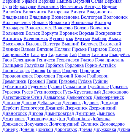
Верхний Уфалей
Верхняя Пышма
Верхняя Салда
Верхняя
Тура
Верхотурье
Верхоянск
Весьегонск
Ветлуга
Видное
Вилюйск
Вилючинск
Вихоревка
Вичуга
Владивосток
Владикавказ
Владимир
Вознесеновка
Волгоград
Волгодонск
Волгореченск
Волжск
Волжский
Волноваха
Вологда
Володарск
Волоколамск
Волосово
Волхов
Волчанск
Вольнянск
Вольск
Воркута
Воронеж
Ворсма
Воскресенск
Воткинск
Всеволожск
Вуглегірськ
Вуктыл
Выборг
Выкса
Высоковск
Высоцк
Вытегра
Вышний Волочек
Вяземский
Вязники
Вязьма
Вятские Поляны
Гірське
Гаврилов Посад
Гаврилов-Ям
Гагарин
Гаджиево
Гай
Галич
Гатчина
Гвардейск
Гдов
Геленджик
Геническ
Георгиевск
Глазов
Гола пристань
Голицыно
Голубівка
Горбатов
Горловка
Горно-Алтайск
Горнозаводск
Горняк
Горняк
Городец
Городище
Городовиковск
Гороховец
Горячий Ключ
Грайворон
Гремячинск
Грозный
Грязи
Грязовец
Губаха
Губкин
Губкинский
Гудермес
Гуково
Гулькевичи
Гуляйполе
Гурьевск
Гурьевск
Гусев
Гусиноозерск
Гусь-Хрустальный
Давлеканово
Дагестанские Огни
Далматово
Дальнегорск
Дальнереченск
Данилов
Данков
Дебальцево
Дегтярск
Дедовск
Демидов
Дербент
Десногорск
Джанкой
Дзержинск
Дзержинский
Дивногорск
Дигора
Димитровград
Дмитриев
Дмитров
Дмитровск
Днепрорудное
Дно
Добропілля
Добрянка
Довжанск
Докучаевск
Долгопрудный
Долинск
Домодедово
Донецк
Донецк
Донской
Дорогобуж
Дрезна
Дружковка
Дубна