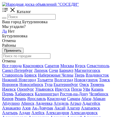
Каталог
Ваш город Бутурлиновка
Мы угадали?
Да
Нет
Бутурлиновка
Отмена
Районы
Применить
Отмена
Все города
Красноярск
Саратов
Москва
Курск
Севастополь
Санкт-Петербург
Липецк
Сочи
Барнаул
Магнитогорск
Ставрополь
Брянск
Набережные Челны
Тверь
Владивосток
Нижний Новгород
Тольятти
Волгоград
Новокузнецк
Томск
Воронеж
Новосибирск
Тула
Екатеринбург
Омск
Тюмень
Ижевск
Оренбург
Ульяновск
Иркутск
Пенза
Уфа
Казань
Пермь
Хабаровск
Калининград
Ростов-на-Дону
Челябинск
Киров
Рязань
Ярославль
Краснодар
Самара
Абаза
Абакан
Абдулино
Абинск
Авдеевка
Агидель
Агрыз
Адыгейск
Азнакаево
Азов
Ак-Довурак
Аксай
Алагир
Алапаевск
Алатырь
Алдан
Алейск
Александров
Александровск