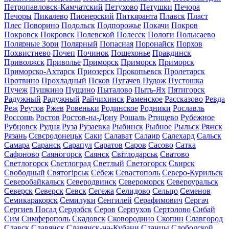
Петропавловск-Камчатский
Петухово
Петушки
Печора
Печоры
Пикалево
Пионерский
Питкяранта
Плавск
Пласт
Плес
Поворино
Подольск
Подпорожье
Покачи
Покров
Покровск
Покровск
Полевской
Полесск
Пологи
Полысаево
Полярные Зори
Полярный
Попасная
Поронайск
Порхов
Похвистнево
Почеп
Починок
Пошехонье
Правдинск
Приволжск
Приволье
Приморск
Приморск
Приморск
Приморско-Ахтарск
Приозерск
Прокопьевск
Пролетарск
Протвино
Прохладный
Псков
Пугачев
Пудож
Пустошка
Пучеж
Пушкино
Пущино
Пыталово
Пыть-Ях
Пятигорск
Радужный
Радужный
Райчихинск
Раменское
Рассказово
Ревда
Реж
Реутов
Ржев
Ровеньки
Родинское
Родники
Рославль
Россошь
Ростов
Ростов-на-Дону
Рошаль
Ртищево
Рубежное
Рубцовск
Рудня
Руза
Рузаевка
Рыбинск
Рыбное
Рыльск
Ряжск
Рязань
Сєвєродонецьк
Саки
Салават
Салаир
Салехард
Сальск
Самара
Саранск
Сарапул
Саратов
Саров
Сасово
Сатка
Сафоново
Саяногорск
Саянск
Світлодарськ
Сватово
Светлогорск
Светлоград
Светлый
Светогорск
Свирск
Свободный
Святогірськ
Себеж
Севастополь
Северо-Курильск
Северобайкальск
Северодвинск
Североморск
Североуральск
Северск
Северск
Севск
Сегежа
Селидово
Сельцо
Семенов
Семикаракорск
Семилуки
Сенгилей
Серафимович
Сергач
Сергиев Посад
Сердобск
Серов
Серпухов
Сертолово
Сибай
Сим
Симферополь
Скадовск
Сковородино
Скопин
Славгород
Славск
Славянск
Славянск-на-Кубани
Сланцы
Слободской