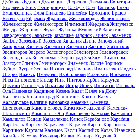
Дубовка
Дудинка
Духовщина
Дюртюли
Дятьково
Евпатория
Егорьевск
Ейск
Екатеринбург
Елабуга
Елец
Елизово
Ельня
Еманжелинск
Емва
Енакиево
Енисейск
Ермолино
Ершов
Ессентуки
Ефремов
Ждановка
Железноводск
Железногорск
Железногорск
Железногорск-Илимский
Жердевка
Жигулевск
Жиздра
Жирновск
Жуков
Жуковка
Жуковский
Завитинск
Заводоуковск
Заволжск
Заволжье
Задонск
Заинск
Закаменск
Залізне
Заозерный
Заозерск
Западная Двина
Заполярный
Запорожье
Зарайск
Заречный
Заречный
Заринск
Звенигово
Звенигород
Зверево
Зеленогорск
Зеленоград
Зеленоградск
Зеленодольск
Зеленокумск
Зерноград
Зея
Зима
Зимогорье
Златоуст
Злынка
Змеиногорск
Знаменск
Золоте
Зоринск
Зубцов
Зугрэс
Зуевка
Ивангород
Иваново
Ивантеевка
Ивдель
Игарка
Ижевск
Избербаш
Изобильный
Иланский
Иловайск
Инза
Иннополис
Инсар
Инта
Ипатово
Ирбит
Иркутск
Ирмино
Исилькуль
Искитим
Истра
Ишим
Ишимбай
Йошкар-
Ола
Кадиевка
Кадников
Казань
Калач
Калач-на-Дону
Калачинск
Калининград
Калининск
Калтан
Калуга
Кальміуське
Калязин
Камбарка
Каменка
Каменка-
Днепровская
Каменногорск
Каменск-Уральский
Каменск-
Шахтинский
Камень-на-Оби
Камешково
Камызяк
Камышин
Камышлов
Канаш
Кандалакша
Канск
Карабаново
Карабаш
Карабулак
Карасук
Карачаевск
Карачев
Каргат
Каргополь
Карпинск
Карталы
Касимов
Касли
Каспийск
Катав-Ивановск
Катайск
Каховка
Качканар
Кашин
Кашира
Кедровый