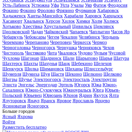
Усть-Лабинск
Устюжна
Уфа
Ухта
Учалы
Уяр
Фатеж
Феодосия
Фокино
Фокино
Фролово
Фрязино
Фурманов
Хабаровск
Хадыженск
Ханты-Мансийск
Харабали
Харовск
Харцызск
Хасавюрт
Хвалынск
Херсон
Хилок
Химки
Холм
Холмск
Хотьково
Хрестівка
Хрустальный
Цивильск
Цимлянск
Циолковский
Чадан
Чайковский
Чапаевск
Чаплыгин
Часов Яр
Чебаркуль
Чебоксары
Чегем
Чекалин
Челябинск
Чердынь
Черемхово
Черепаново
Череповец
Черкесск
Чермоз
Черноголовка
Черногорск
Чернушка
Черняховск
Чехов
Чистополь
Чистяково
Чита
Чкаловск
Чудово
Чулым
Чусовой
Чухлома
Шагонар
Шадринск
Шали
Шарыпово
Шарья
Шатура
Шахтерск
Шахты
Шахунья
Шацк
Шебекино
Шелехов
Шенкурск
Шилка
Шимановск
Шиханы
Шлиссельбург
Шумерля
Шумиха
Шуя
Щастя
Щекино
Щелкино
Щелково
Щигры
Щучье
Электрогорск
Электросталь
Электроугли
Элиста
Энгельс
Энергодар
Эртиль
Югорск
Южа
Южно-
Сахалинск
Южно-Сухокумск
Южноуральск
Юрга
Юрьев-
Польский
Юрьевец
Юрюзань
Юхнов
Ядрин
Якутск
Ялта
Ялуторовск
Янаул
Яранск
Яровое
Ярославль
Ярцево
Ясиноватая
Ясногорск
Больше городов
Ясный
Яхрома
Войти
Разместить бесплатно