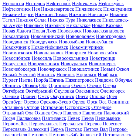
Нерюнгри
Нестеров
Нефтегорск
Нефтекамск
Нефтекумск
Нефтеюганск
Нея
Нижневартовск
Нижнекамск
Нижнеудинск
Нижние Серги
Нижний Ломов
Нижний Новгород
Нижний
Тагил
Нижняя Салда
Нижняя Тура
Николаевск
Николаевск-
на-Амуре
Никольск
Никольск
Никольское
Новая Каховка
Новая Ладога
Новая Ляля
Новоазовск
Новоалександровск
Новоалтайск
Новоаннинский
Нововоронеж
Новогродовка
Новодвинск
Новодружеск
Новозыбков
Новокубанск
Новокузнецк
Новокуйбышевск
Новомичуринск
Новомосковск
Новопавловск
Новоржев
Новороссийск
Новосибирск
Новосиль
Новосокольники
Новотроицк
Новоузенск
Новоульяновск
Новоуральск
Новохоперск
Новочебоксарск
Новочеркасск
Новошахтинск
Новый Оскол
Новый Уренгой
Ногинск
Нолинск
Норильск
Ноябрьск
Нурлат
Нытва
Нюрба
Нягань
Нязепетровск
Няндома
Облучье
Обнинск
Обоянь
Обь
Одинцово
Озерск
Озерск
Озёры
Октябрьск
Октябрьский
Окуловка
Олекминск
Оленегорск
Олешки
Олонец
Омск
Омутнинск
Онега
Опочка
Орёл
Оренбург
Орехов
Орехово-Зуево
Орлов
Орск
Оса
Осинники
Осташков
Остров
Островной
Острогожск
Отрадное
Отрадный
Оха
Оханск
Очер
Павлово
Павловск
Павловский
Посад
Палласовка
Партизанск
Певек
Пенза
Первомайск
Первомайск
Первоуральск
Перевальск
Перевоз
Пересвет
Переславль-Залесский
Пермь
Пестово
Петров Вал
Петрово-
красносілля
Петровск
Петровск-Забайкальский
Петрозаводск