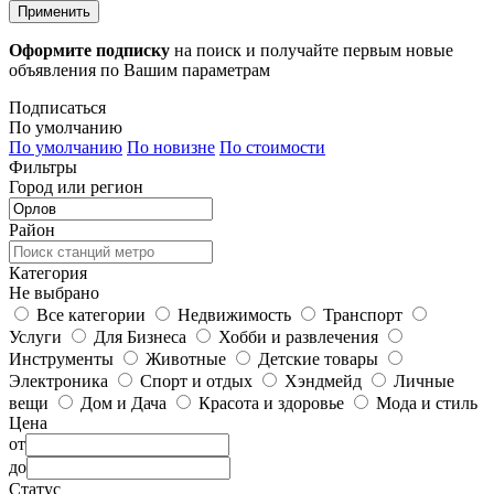
Применить
Оформите подписку
на поиск и получайте первым новые
объявления по Вашим параметрам
Подписаться
По умолчанию
По умолчанию
По новизне
По стоимости
Фильтры
Город или регион
Район
Категория
Не выбрано
Все категории
Недвижимость
Транспорт
Услуги
Для Бизнеса
Хобби и развлечения
Инструменты
Животные
Детские товары
Электроника
Спорт и отдых
Хэндмейд
Личные
вещи
Дом и Дача
Красота и здоровье
Мода и стиль
Цена
от
до
Статус