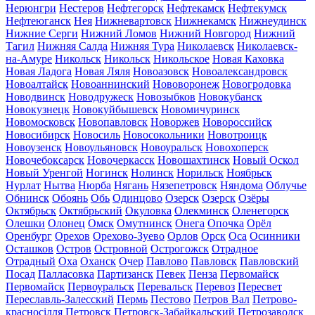
Нерюнгри
Нестеров
Нефтегорск
Нефтекамск
Нефтекумск
Нефтеюганск
Нея
Нижневартовск
Нижнекамск
Нижнеудинск
Нижние Серги
Нижний Ломов
Нижний Новгород
Нижний
Тагил
Нижняя Салда
Нижняя Тура
Николаевск
Николаевск-
на-Амуре
Никольск
Никольск
Никольское
Новая Каховка
Новая Ладога
Новая Ляля
Новоазовск
Новоалександровск
Новоалтайск
Новоаннинский
Нововоронеж
Новогродовка
Новодвинск
Новодружеск
Новозыбков
Новокубанск
Новокузнецк
Новокуйбышевск
Новомичуринск
Новомосковск
Новопавловск
Новоржев
Новороссийск
Новосибирск
Новосиль
Новосокольники
Новотроицк
Новоузенск
Новоульяновск
Новоуральск
Новохоперск
Новочебоксарск
Новочеркасск
Новошахтинск
Новый Оскол
Новый Уренгой
Ногинск
Нолинск
Норильск
Ноябрьск
Нурлат
Нытва
Нюрба
Нягань
Нязепетровск
Няндома
Облучье
Обнинск
Обоянь
Обь
Одинцово
Озерск
Озерск
Озёры
Октябрьск
Октябрьский
Окуловка
Олекминск
Оленегорск
Олешки
Олонец
Омск
Омутнинск
Онега
Опочка
Орёл
Оренбург
Орехов
Орехово-Зуево
Орлов
Орск
Оса
Осинники
Осташков
Остров
Островной
Острогожск
Отрадное
Отрадный
Оха
Оханск
Очер
Павлово
Павловск
Павловский
Посад
Палласовка
Партизанск
Певек
Пенза
Первомайск
Первомайск
Первоуральск
Перевальск
Перевоз
Пересвет
Переславль-Залесский
Пермь
Пестово
Петров Вал
Петрово-
красносілля
Петровск
Петровск-Забайкальский
Петрозаводск