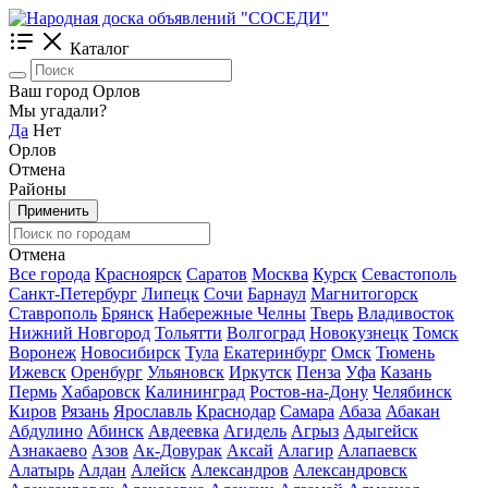
Каталог
Ваш город Орлов
Мы угадали?
Да
Нет
Орлов
Отмена
Районы
Применить
Отмена
Все города
Красноярск
Саратов
Москва
Курск
Севастополь
Санкт-Петербург
Липецк
Сочи
Барнаул
Магнитогорск
Ставрополь
Брянск
Набережные Челны
Тверь
Владивосток
Нижний Новгород
Тольятти
Волгоград
Новокузнецк
Томск
Воронеж
Новосибирск
Тула
Екатеринбург
Омск
Тюмень
Ижевск
Оренбург
Ульяновск
Иркутск
Пенза
Уфа
Казань
Пермь
Хабаровск
Калининград
Ростов-на-Дону
Челябинск
Киров
Рязань
Ярославль
Краснодар
Самара
Абаза
Абакан
Абдулино
Абинск
Авдеевка
Агидель
Агрыз
Адыгейск
Азнакаево
Азов
Ак-Довурак
Аксай
Алагир
Алапаевск
Алатырь
Алдан
Алейск
Александров
Александровск