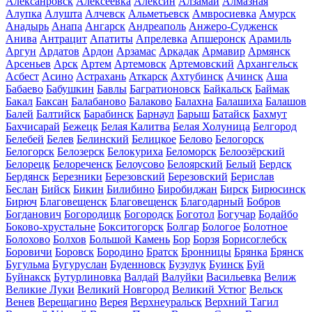
Алексанровск
Алексеевка
Алексин
Алзамай
Алмазная
Алупка
Алушта
Алчевск
Альметьевск
Амвросиевка
Амурск
Анадырь
Анапа
Ангарск
Андреаполь
Анжеро-Судженск
Анива
Антрацит
Апатиты
Апрелевка
Апшеронск
Арамиль
Аргун
Ардатов
Ардон
Арзамас
Аркадак
Армавир
Армянск
Арсеньев
Арск
Артем
Артемовск
Артемовский
Архангельск
Асбест
Асино
Астрахань
Аткарск
Ахтубинск
Ачинск
Аша
Бабаево
Бабушкин
Бавлы
Багратионовск
Байкальск
Баймак
Бакал
Баксан
Балабаново
Балаково
Балахна
Балашиха
Балашов
Балей
Балтийск
Барабинск
Барнаул
Барыш
Батайск
Бахмут
Бахчисарай
Бежецк
Белая Калитва
Белая Холуница
Белгород
Белебей
Белев
Белинский
Белицкое
Белово
Белогорск
Белогорск
Белозерск
Белокуриха
Беломорск
Белоозёрский
Белорецк
Белореченск
Белоусово
Белоярский
Белый
Бердск
Бердянск
Березники
Березовский
Березовский
Берислав
Беслан
Бийск
Бикин
Билибино
Биробиджан
Бирск
Бирюсинск
Бирюч
Благовещенск
Благовещенск
Благодарный
Бобров
Богданович
Богородицк
Богородск
Боготол
Богучар
Бодайбо
Боково-хрустальне
Бокситогорск
Болгар
Бологое
Болотное
Болохово
Болхов
Большой Камень
Бор
Борзя
Борисоглебск
Боровичи
Боровск
Бородино
Братск
Бронницы
Брянка
Брянск
Бугульма
Бугуруслан
Буденновск
Бузулук
Буинск
Буй
Буйнакск
Бутурлиновка
Валдай
Валуйки
Васильевка
Велиж
Великие Луки
Великий Новгород
Великий Устюг
Вельск
Венев
Верещагино
Верея
Верхнеуральск
Верхний Тагил