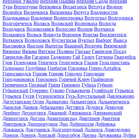
Верхний Уфалей
Верхняя Пышма
Верхняя Салда
Верхняя
Тура
Верхотурье
Верхоянск
Весьегонск
Ветлуга
Видное
Вилюйск
Вилючинск
Вихоревка
Вичуга
Владивосток
Владикавказ
Владимир
Вознесеновка
Волгоград
Волгодонск
Волгореченск
Волжск
Волжский
Волноваха
Вологда
Володарск
Волоколамск
Волосово
Волхов
Волчанск
Вольнянск
Вольск
Воркута
Воронеж
Ворсма
Воскресенск
Воткинск
Всеволожск
Вуглегірськ
Вуктыл
Выборг
Выкса
Высоковск
Высоцк
Вытегра
Вышний Волочек
Вяземский
Вязники
Вязьма
Вятские Поляны
Гірське
Гаврилов Посад
Гаврилов-Ям
Гагарин
Гаджиево
Гай
Галич
Гатчина
Гвардейск
Гдов
Геленджик
Геническ
Георгиевск
Глазов
Гола пристань
Голицыно
Голубівка
Горбатов
Горловка
Горно-Алтайск
Горнозаводск
Горняк
Горняк
Городец
Городище
Городовиковск
Гороховец
Горячий Ключ
Грайворон
Гремячинск
Грозный
Грязи
Грязовец
Губаха
Губкин
Губкинский
Гудермес
Гуково
Гулькевичи
Гуляйполе
Гурьевск
Гурьевск
Гусев
Гусиноозерск
Гусь-Хрустальный
Давлеканово
Дагестанские Огни
Далматово
Дальнегорск
Дальнереченск
Данилов
Данков
Дебальцево
Дегтярск
Дедовск
Демидов
Дербент
Десногорск
Джанкой
Дзержинск
Дзержинский
Дивногорск
Дигора
Димитровград
Дмитриев
Дмитров
Дмитровск
Днепрорудное
Дно
Добропілля
Добрянка
Довжанск
Докучаевск
Долгопрудный
Долинск
Домодедово
Донецк
Донецк
Донской
Дорогобуж
Дрезна
Дружковка
Дубна