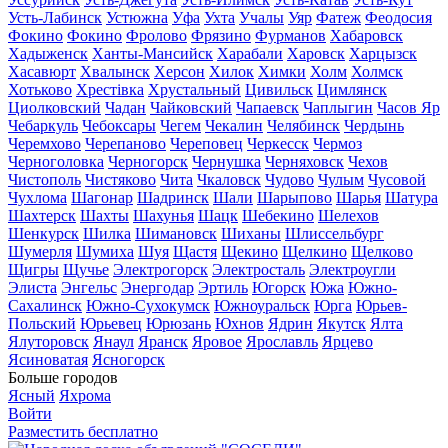
Усть-Лабинск
Устюжна
Уфа
Ухта
Учалы
Уяр
Фатеж
Феодосия
Фокино
Фокино
Фролово
Фрязино
Фурманов
Хабаровск
Хадыженск
Ханты-Мансийск
Харабали
Харовск
Харцызск
Хасавюрт
Хвалынск
Херсон
Хилок
Химки
Холм
Холмск
Хотьково
Хрестівка
Хрустальный
Цивильск
Цимлянск
Циолковский
Чадан
Чайковский
Чапаевск
Чаплыгин
Часов Яр
Чебаркуль
Чебоксары
Чегем
Чекалин
Челябинск
Чердынь
Черемхово
Черепаново
Череповец
Черкесск
Чермоз
Черноголовка
Черногорск
Чернушка
Черняховск
Чехов
Чистополь
Чистяково
Чита
Чкаловск
Чудово
Чулым
Чусовой
Чухлома
Шагонар
Шадринск
Шали
Шарыпово
Шарья
Шатура
Шахтерск
Шахты
Шахунья
Шацк
Шебекино
Шелехов
Шенкурск
Шилка
Шимановск
Шиханы
Шлиссельбург
Шумерля
Шумиха
Шуя
Щастя
Щекино
Щелкино
Щелково
Щигры
Щучье
Электрогорск
Электросталь
Электроугли
Элиста
Энгельс
Энергодар
Эртиль
Югорск
Южа
Южно-
Сахалинск
Южно-Сухокумск
Южноуральск
Юрга
Юрьев-
Польский
Юрьевец
Юрюзань
Юхнов
Ядрин
Якутск
Ялта
Ялуторовск
Янаул
Яранск
Яровое
Ярославль
Ярцево
Ясиноватая
Ясногорск
Больше городов
Ясный
Яхрома
Войти
Разместить бесплатно