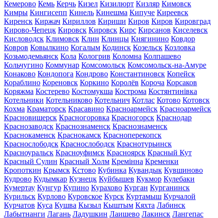
Кемерово
Кемь
Керчь
Кизел
Кизилюрт
Кизляр
Кимовск
Кимры
Кингисепп
Кинель
Кинешма
Кипуче
Киреевск
Киренск
Киржач
Кириллов
Кириши
Киров
Киров
Кировград
Кирово-Чепецк
Кировск
Кировск
Кирс
Кирсанов
Киселевск
Кисловодск
Климовск
Клин
Клинцы
Княгинино
Ковдор
Ковров
Ковылкино
Когалым
Кодинск
Козельск
Козловка
Козьмодемьянск
Кола
Кологрив
Коломна
Колпашево
Кольчугино
Коммунар
Комсомольск
Комсомольск-на-Амуре
Конаково
Кондопога
Кондрово
Константиновск
Копейск
Кораблино
Кореновск
Коркино
Королёв
Короча
Корсаков
Коряжма
Костерево
Костомукша
Кострома
Костянтинівка
Котельники
Котельниково
Котельнич
Котлас
Котово
Котовск
Кохма
Краматорск
Красавино
Красноармейск
Красноармейск
Красновишерск
Красногоровка
Красногорск
Краснодар
Краснозаводск
Краснознаменск
Краснознаменск
Краснокаменск
Краснокамск
Красноперекопск
Краснослободск
Краснослободск
Краснотурьинск
Красноуральск
Красноуфимск
Красноярск
Красный Кут
Красный Сулин
Красный Холм
Кремінна
Кременки
Кропоткин
Крымск
Кстово
Кубинка
Кувандык
Кувшиново
Кудрово
Кудымкар
Кузнецк
Куйбышев
Кукмор
Кулебаки
Кумертау
Кунгур
Купино
Курахово
Курган
Курганинск
Курильск
Курлово
Куровское
Курск
Куртамыш
Курчалой
Курчатов
Куса
Кушва
Кызыл
Кыштым
Кяхта
Лабинск
Лабытнанги
Лагань
Ладушкин
Лаишево
Лакинск
Лангепас