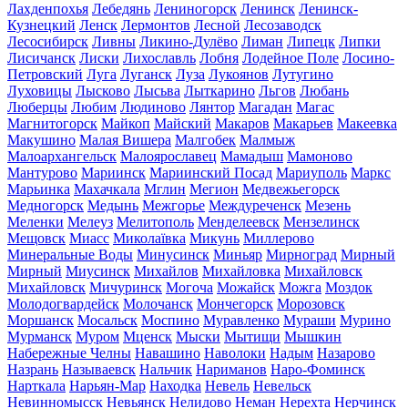
Лахденпохья
Лебедянь
Лениногорск
Ленинск
Ленинск-
Кузнецкий
Ленск
Лермонтов
Лесной
Лесозаводск
Лесосибирск
Ливны
Ликино-Дулёво
Лиман
Липецк
Липки
Лисичанск
Лиски
Лихославль
Лобня
Лодейное Поле
Лосино-
Петровский
Луга
Луганск
Луза
Лукоянов
Лутугино
Луховицы
Лысково
Лысьва
Лыткарино
Льгов
Любань
Люберцы
Любим
Людиново
Лянтор
Магадан
Магас
Магнитогорск
Майкоп
Майский
Макаров
Макарьев
Макеевка
Макушино
Малая Вишера
Малгобек
Малмыж
Малоархангельск
Малоярославец
Мамадыш
Мамоново
Мантурово
Мариинск
Мариинский Посад
Мариуполь
Маркс
Марьинка
Махачкала
Мглин
Мегион
Медвежьегорск
Медногорск
Медынь
Межгорье
Междуреченск
Мезень
Меленки
Мелеуз
Мелитополь
Менделеевск
Мензелинск
Мещовск
Миасс
Миколаївка
Микунь
Миллерово
Минеральные Воды
Минусинск
Миньяр
Мирноград
Мирный
Мирный
Миусинск
Михайлов
Михайловка
Михайловск
Михайловск
Мичуринск
Могоча
Можайск
Можга
Моздок
Молодогвардейск
Молочанск
Мончегорск
Морозовск
Моршанск
Мосальск
Моспино
Муравленко
Мураши
Мурино
Мурманск
Муром
Мценск
Мыски
Мытищи
Мышкин
Набережные Челны
Навашино
Наволоки
Надым
Назарово
Назрань
Называевск
Нальчик
Нариманов
Наро-Фоминск
Нарткала
Нарьян-Мар
Находка
Невель
Невельск
Невинномысск
Невьянск
Нелидово
Неман
Нерехта
Нерчинск