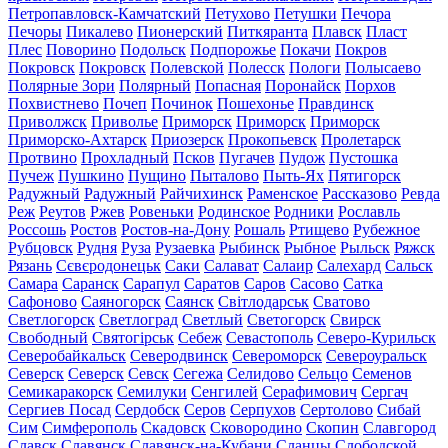
Петропавловск-Камчатский
Петухово
Петушки
Печора
Печоры
Пикалево
Пионерский
Питкяранта
Плавск
Пласт
Плес
Поворино
Подольск
Подпорожье
Покачи
Покров
Покровск
Покровск
Полевской
Полесск
Пологи
Полысаево
Полярные Зори
Полярный
Попасная
Поронайск
Порхов
Похвистнево
Почеп
Починок
Пошехонье
Правдинск
Приволжск
Приволье
Приморск
Приморск
Приморск
Приморско-Ахтарск
Приозерск
Прокопьевск
Пролетарск
Протвино
Прохладный
Псков
Пугачев
Пудож
Пустошка
Пучеж
Пушкино
Пущино
Пыталово
Пыть-Ях
Пятигорск
Радужный
Радужный
Райчихинск
Раменское
Рассказово
Ревда
Реж
Реутов
Ржев
Ровеньки
Родинское
Родники
Рославль
Россошь
Ростов
Ростов-на-Дону
Рошаль
Ртищево
Рубежное
Рубцовск
Рудня
Руза
Рузаевка
Рыбинск
Рыбное
Рыльск
Ряжск
Рязань
Сєвєродонецьк
Саки
Салават
Салаир
Салехард
Сальск
Самара
Саранск
Сарапул
Саратов
Саров
Сасово
Сатка
Сафоново
Саяногорск
Саянск
Світлодарськ
Сватово
Светлогорск
Светлоград
Светлый
Светогорск
Свирск
Свободный
Святогірськ
Себеж
Севастополь
Северо-Курильск
Северобайкальск
Северодвинск
Североморск
Североуральск
Северск
Северск
Севск
Сегежа
Селидово
Сельцо
Семенов
Семикаракорск
Семилуки
Сенгилей
Серафимович
Сергач
Сергиев Посад
Сердобск
Серов
Серпухов
Сертолово
Сибай
Сим
Симферополь
Скадовск
Сковородино
Скопин
Славгород
Славск
Славянск
Славянск-на-Кубани
Сланцы
Слободской