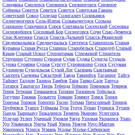
Слюдянка
Смоленск
Снежинск
Снежногорск
Снежное
Собинка
Советск
Советск
Советск
Советская Гавань
Советский
Сокол
Соледар
Солигалич
Соликамск
Солнечногорск
Соль-Илецк
Сольвычегодск
Сольцы
Сорокино
Сорочинск
Сорск
Сортавала
Сосенский
Сосновка
Сосновоборск
Сосновый Бор
Сосногорск
Сочи
Спас-Деменск
Спас-Клепики
Спасск
Спасск-Дальний
Спасск-Рязанский
Среднеколымск
Среднеуральск
Сретенск
Ставрополь
Старая
Купавна
Старая Русса
Старица
Старобельск
Стародуб
Старый
Крым
Старый Оскол
Стерлитамак
Стрежевой
Строитель
Струнино
Ступино
Суворов
Судак
Суджа
Судогда
Суздаль
Сунжа
Суоярви
Сураж
Сургут
Суровикино
Сурск
Сусуман
Сухиничи
Суходільськ
Сухой Лог
Сызрань
Сыктывкар
Сысерть
Сычевка
Сясьстрой
Тавда
Таврийск
Таганрог
Тайга
Тайшет
Талдом
Талица
Тамбов
Тара
Тарко-Сале
Таруса
Татарск
Таштагол
Тверь
Теберда
Тейково
Темников
Темрюк
Терек
Тетюши
Тимашевск
Тихвин
Тихорецк
Тобольск
Тогучин
Токмак
Тольятти
Томари
Томмот
Томск
Топки
Торецьк
Торжок
Торопец
Тосно
Тотьма
Трехгорный
Троицк
Трубчевск
Туапсе
Туймазы
Тула
Тулун
Туран
Туринск
Тутаев
Тында
Тырныауз
Тюкалинск
Тюмень
Уварово
Углегорск
Угледар
Углич
Удачный
Удомля
Ужур
Узловая
Украинск
Улан-
Удэ
Ульяновск
Унеча
Урай
Урень
Уржум
Урус-Мартан
Урюпинск
Усинск
Усмань
Усолье
Усолье-Сибирское
Уссурийск
Усть-Джегута
Усть-Илимск
Усть-Катав
Усть-Кут