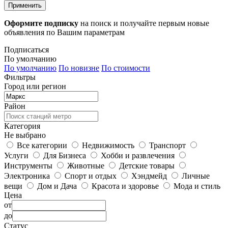
Применить
Оформите подписку
на поиск и получайте первым новые
объявления по Вашим параметрам
Подписаться
По умолчанию
По умолчанию
По новизне
По стоимости
Фильтры
Город или регион
Район
Категория
Не выбрано
Все категории
Недвижимость
Транспорт
Услуги
Для Бизнеса
Хобби и развлечения
Инструменты
Животные
Детские товары
Электроника
Спорт и отдых
Хэндмейд
Личные
вещи
Дом и Дача
Красота и здоровье
Мода и стиль
Цена
от
до
Статус