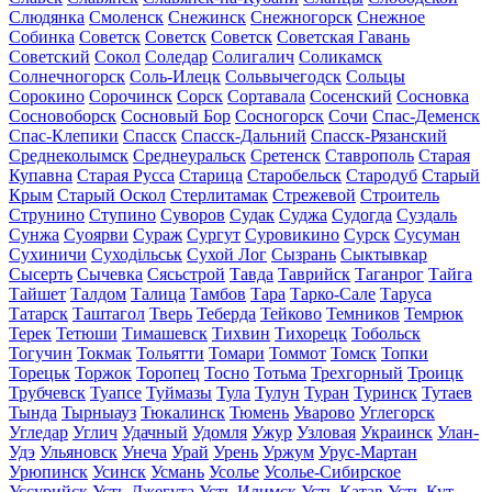
Слюдянка
Смоленск
Снежинск
Снежногорск
Снежное
Собинка
Советск
Советск
Советск
Советская Гавань
Советский
Сокол
Соледар
Солигалич
Соликамск
Солнечногорск
Соль-Илецк
Сольвычегодск
Сольцы
Сорокино
Сорочинск
Сорск
Сортавала
Сосенский
Сосновка
Сосновоборск
Сосновый Бор
Сосногорск
Сочи
Спас-Деменск
Спас-Клепики
Спасск
Спасск-Дальний
Спасск-Рязанский
Среднеколымск
Среднеуральск
Сретенск
Ставрополь
Старая
Купавна
Старая Русса
Старица
Старобельск
Стародуб
Старый
Крым
Старый Оскол
Стерлитамак
Стрежевой
Строитель
Струнино
Ступино
Суворов
Судак
Суджа
Судогда
Суздаль
Сунжа
Суоярви
Сураж
Сургут
Суровикино
Сурск
Сусуман
Сухиничи
Суходільськ
Сухой Лог
Сызрань
Сыктывкар
Сысерть
Сычевка
Сясьстрой
Тавда
Таврийск
Таганрог
Тайга
Тайшет
Талдом
Талица
Тамбов
Тара
Тарко-Сале
Таруса
Татарск
Таштагол
Тверь
Теберда
Тейково
Темников
Темрюк
Терек
Тетюши
Тимашевск
Тихвин
Тихорецк
Тобольск
Тогучин
Токмак
Тольятти
Томари
Томмот
Томск
Топки
Торецьк
Торжок
Торопец
Тосно
Тотьма
Трехгорный
Троицк
Трубчевск
Туапсе
Туймазы
Тула
Тулун
Туран
Туринск
Тутаев
Тында
Тырныауз
Тюкалинск
Тюмень
Уварово
Углегорск
Угледар
Углич
Удачный
Удомля
Ужур
Узловая
Украинск
Улан-
Удэ
Ульяновск
Унеча
Урай
Урень
Уржум
Урус-Мартан
Урюпинск
Усинск
Усмань
Усолье
Усолье-Сибирское
Уссурийск
Усть-Джегута
Усть-Илимск
Усть-Катав
Усть-Кут