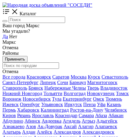
Каталог
Ваш город Маркс
Мы угадали?
Да
Нет
Маркс
Отмена
Районы
Применить
Отмена
Все города
Красноярск
Саратов
Москва
Курск
Севастополь
Санкт-Петербург
Липецк
Сочи
Барнаул
Магнитогорск
Ставрополь
Брянск
Набережные Челны
Тверь
Владивосток
Нижний Новгород
Тольятти
Волгоград
Новокузнецк
Томск
Воронеж
Новосибирск
Тула
Екатеринбург
Омск
Тюмень
Ижевск
Оренбург
Ульяновск
Иркутск
Пенза
Уфа
Казань
Пермь
Хабаровск
Калининград
Ростов-на-Дону
Челябинск
Киров
Рязань
Ярославль
Краснодар
Самара
Абаза
Абакан
Абдулино
Абинск
Авдеевка
Агидель
Агрыз
Адыгейск
Азнакаево
Азов
Ак-Довурак
Аксай
Алагир
Алапаевск
Алатырь
Алдан
Алейск
Александров
Александровск