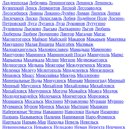
Лахденпохья
Лебедянь
Лениногорск
Ленинск
Ленинск-
Кузнецкий
Ленск
Лермонтов
Лесной
Лесозаводск
Лесосибирск
Ливны
Ликино-Дулёво
Лиман
Липецк
Липки
Лисичанск
Лиски
Лихославль
Лобня
Лодейное Поле
Лосино-
Петровский
Луга
Луганск
Луза
Лукоянов
Лутугино
Луховицы
Лысково
Лысьва
Лыткарино
Льгов
Любань
Люберцы
Любим
Людиново
Лянтор
Магадан
Магас
Магнитогорск
Майкоп
Майский
Макаров
Макарьев
Макеевка
Макушино
Малая Вишера
Малгобек
Малмыж
Малоархангельск
Малоярославец
Мамадыш
Мамоново
Мантурово
Мариинск
Мариинский Посад
Мариуполь
Маркс
Марьинка
Махачкала
Мглин
Мегион
Медвежьегорск
Медногорск
Медынь
Межгорье
Междуреченск
Мезень
Меленки
Мелеуз
Мелитополь
Менделеевск
Мензелинск
Мещовск
Миасс
Миколаївка
Микунь
Миллерово
Минеральные Воды
Минусинск
Миньяр
Мирноград
Мирный
Мирный
Миусинск
Михайлов
Михайловка
Михайловск
Михайловск
Мичуринск
Могоча
Можайск
Можга
Моздок
Молодогвардейск
Молочанск
Мончегорск
Морозовск
Моршанск
Мосальск
Моспино
Муравленко
Мураши
Мурино
Мурманск
Муром
Мценск
Мыски
Мытищи
Мышкин
Набережные Челны
Навашино
Наволоки
Надым
Назарово
Назрань
Называевск
Нальчик
Нариманов
Наро-Фоминск
Нарткала
Нарьян-Мар
Находка
Невель
Невельск
Невинномысск
Невьянск
Нелидово
Неман
Нерехта
Нерчинск