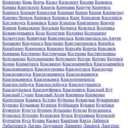
Кемерово
Кемь
Керчь
Кизел
Кизилюрт
Кизляр
Кимовск
Кимры
Кингисепп
Кинель
Кинешма
Кипуче
Киреевск
Киренск
Киржач
Кириллов
Кириши
Киров
Киров
Кировград
Кирово-Чепецк
Кировск
Кировск
Кирс
Кирсанов
Киселевск
Кисловодск
Климовск
Клин
Клинцы
Княгинино
Ковдор
Ковров
Ковылкино
Когалым
Кодинск
Козельск
Козловка
Козьмодемьянск
Кола
Кологрив
Коломна
Колпашево
Кольчугино
Коммунар
Комсомольск
Комсомольск-на-Амуре
Конаково
Кондопога
Кондрово
Константиновск
Копейск
Кораблино
Кореновск
Коркино
Королёв
Короча
Корсаков
Коряжма
Костерево
Костомукша
Кострома
Костянтинівка
Котельники
Котельниково
Котельнич
Котлас
Котово
Котовск
Кохма
Краматорск
Красавино
Красноармейск
Красноармейск
Красновишерск
Красногоровка
Красногорск
Краснодар
Краснозаводск
Краснознаменск
Краснознаменск
Краснокаменск
Краснокамск
Красноперекопск
Краснослободск
Краснослободск
Краснотурьинск
Красноуральск
Красноуфимск
Красноярск
Красный Кут
Красный Сулин
Красный Холм
Кремінна
Кременки
Кропоткин
Крымск
Кстово
Кубинка
Кувандык
Кувшиново
Кудрово
Кудымкар
Кузнецк
Куйбышев
Кукмор
Кулебаки
Кумертау
Кунгур
Купино
Курахово
Курган
Курганинск
Курильск
Курлово
Куровское
Курск
Куртамыш
Курчалой
Курчатов
Куса
Кушва
Кызыл
Кыштым
Кяхта
Лабинск
Лабытнанги
Лагань
Ладушкин
Лаишево
Лакинск
Лангепас