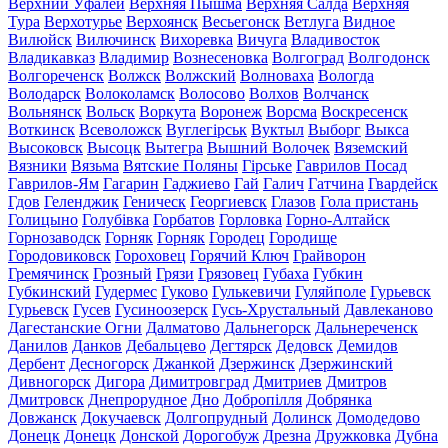
Верхний Уфалей
Верхняя Пышма
Верхняя Салда
Верхняя
Тура
Верхотурье
Верхоянск
Весьегонск
Ветлуга
Видное
Вилюйск
Вилючинск
Вихоревка
Вичуга
Владивосток
Владикавказ
Владимир
Вознесеновка
Волгоград
Волгодонск
Волгореченск
Волжск
Волжский
Волноваха
Вологда
Володарск
Волоколамск
Волосово
Волхов
Волчанск
Вольнянск
Вольск
Воркута
Воронеж
Ворсма
Воскресенск
Воткинск
Всеволожск
Вуглегірськ
Вуктыл
Выборг
Выкса
Высоковск
Высоцк
Вытегра
Вышний Волочек
Вяземский
Вязники
Вязьма
Вятские Поляны
Гірське
Гаврилов Посад
Гаврилов-Ям
Гагарин
Гаджиево
Гай
Галич
Гатчина
Гвардейск
Гдов
Геленджик
Геническ
Георгиевск
Глазов
Гола пристань
Голицыно
Голубівка
Горбатов
Горловка
Горно-Алтайск
Горнозаводск
Горняк
Горняк
Городец
Городище
Городовиковск
Гороховец
Горячий Ключ
Грайворон
Гремячинск
Грозный
Грязи
Грязовец
Губаха
Губкин
Губкинский
Гудермес
Гуково
Гулькевичи
Гуляйполе
Гурьевск
Гурьевск
Гусев
Гусиноозерск
Гусь-Хрустальный
Давлеканово
Дагестанские Огни
Далматово
Дальнегорск
Дальнереченск
Данилов
Данков
Дебальцево
Дегтярск
Дедовск
Демидов
Дербент
Десногорск
Джанкой
Дзержинск
Дзержинский
Дивногорск
Дигора
Димитровград
Дмитриев
Дмитров
Дмитровск
Днепрорудное
Дно
Добропілля
Добрянка
Довжанск
Докучаевск
Долгопрудный
Долинск
Домодедово
Донецк
Донецк
Донской
Дорогобуж
Дрезна
Дружковка
Дубна