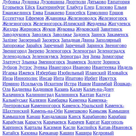
Дубовка
Дудинка
Духовщина
Дюртюли
Дятьково
Евпатория
Егорьевск
Ейск
Екатеринбург
Елабуга
Елец
Елизово
Ельня
Еманжелинск
Емва
Енакиево
Енисейск
Ермолино
Ершов
Ессентуки
Ефремов
Ждановка
Железноводск
Железногорск
Железногорск
Железногорск-Илимский
Жердевка
Жигулевск
Жиздра
Жирновск
Жуков
Жуковка
Жуковский
Завитинск
Заводоуковск
Заволжск
Заволжье
Задонск
Заинск
Закаменск
Залізне
Заозерный
Заозерск
Западная Двина
Заполярный
Запорожье
Зарайск
Заречный
Заречный
Заринск
Звенигово
Звенигород
Зверево
Зеленогорск
Зеленоград
Зеленоградск
Зеленодольск
Зеленокумск
Зерноград
Зея
Зима
Зимогорье
Златоуст
Злынка
Змеиногорск
Знаменск
Золоте
Зоринск
Зубцов
Зугрэс
Зуевка
Ивангород
Иваново
Ивантеевка
Ивдель
Игарка
Ижевск
Избербаш
Изобильный
Иланский
Иловайск
Инза
Иннополис
Инсар
Инта
Ипатово
Ирбит
Иркутск
Ирмино
Исилькуль
Искитим
Истра
Ишим
Ишимбай
Йошкар-
Ола
Кадиевка
Кадников
Казань
Калач
Калач-на-Дону
Калачинск
Калининград
Калининск
Калтан
Калуга
Кальміуське
Калязин
Камбарка
Каменка
Каменка-
Днепровская
Каменногорск
Каменск-Уральский
Каменск-
Шахтинский
Камень-на-Оби
Камешково
Камызяк
Камышин
Камышлов
Канаш
Кандалакша
Канск
Карабаново
Карабаш
Карабулак
Карасук
Карачаевск
Карачев
Каргат
Каргополь
Карпинск
Карталы
Касимов
Касли
Каспийск
Катав-Ивановск
Катайск
Каховка
Качканар
Кашин
Кашира
Кедровый