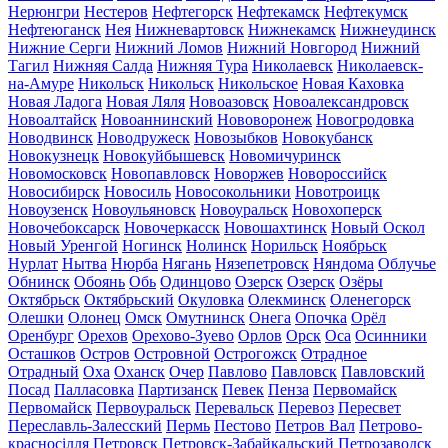
Нерюнгри
Нестеров
Нефтегорск
Нефтекамск
Нефтекумск
Нефтеюганск
Нея
Нижневартовск
Нижнекамск
Нижнеудинск
Нижние Серги
Нижний Ломов
Нижний Новгород
Нижний
Тагил
Нижняя Салда
Нижняя Тура
Николаевск
Николаевск-
на-Амуре
Никольск
Никольск
Никольское
Новая Каховка
Новая Ладога
Новая Ляля
Новоазовск
Новоалександровск
Новоалтайск
Новоаннинский
Нововоронеж
Новогродовка
Новодвинск
Новодружеск
Новозыбков
Новокубанск
Новокузнецк
Новокуйбышевск
Новомичуринск
Новомосковск
Новопавловск
Новоржев
Новороссийск
Новосибирск
Новосиль
Новосокольники
Новотроицк
Новоузенск
Новоульяновск
Новоуральск
Новохоперск
Новочебоксарск
Новочеркасск
Новошахтинск
Новый Оскол
Новый Уренгой
Ногинск
Нолинск
Норильск
Ноябрьск
Нурлат
Нытва
Нюрба
Нягань
Нязепетровск
Няндома
Облучье
Обнинск
Обоянь
Обь
Одинцово
Озерск
Озерск
Озёры
Октябрьск
Октябрьский
Окуловка
Олекминск
Оленегорск
Олешки
Олонец
Омск
Омутнинск
Онега
Опочка
Орёл
Оренбург
Орехов
Орехово-Зуево
Орлов
Орск
Оса
Осинники
Осташков
Остров
Островной
Острогожск
Отрадное
Отрадный
Оха
Оханск
Очер
Павлово
Павловск
Павловский
Посад
Палласовка
Партизанск
Певек
Пенза
Первомайск
Первомайск
Первоуральск
Перевальск
Перевоз
Пересвет
Переславль-Залесский
Пермь
Пестово
Петров Вал
Петрово-
красносілля
Петровск
Петровск-Забайкальский
Петрозаводск