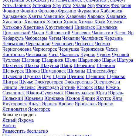
Усть-Лабинск
Устюжна
Уфа
Ухта
Учалы
Уяр
Фатеж
Феодосия
Фокино
Фокино
Фролово
Фрязино
Фурманов
Хабаровск
Хадыженск
Ханты-Мансийск
Харабали
Харовск
Харцызск
Хасавюрт
Хвалынск
Херсон
Хилок
Химки
Холм
Холмск
Хотьково
Хрестівка
Хрустальный
Цивильск
Цимлянск
Циолковский
Чадан
Чайковский
Чапаевск
Чаплыгин
Часов Яр
Чебаркуль
Чебоксары
Чегем
Чекалин
Челябинск
Чердынь
Черемхово
Черепаново
Череповец
Черкесск
Чермоз
Черноголовка
Черногорск
Чернушка
Черняховск
Чехов
Чистополь
Чистяково
Чита
Чкаловск
Чудово
Чулым
Чусовой
Чухлома
Шагонар
Шадринск
Шали
Шарыпово
Шарья
Шатура
Шахтерск
Шахты
Шахунья
Шацк
Шебекино
Шелехов
Шенкурск
Шилка
Шимановск
Шиханы
Шлиссельбург
Шумерля
Шумиха
Шуя
Щастя
Щекино
Щелкино
Щелково
Щигры
Щучье
Электрогорск
Электросталь
Электроугли
Элиста
Энгельс
Энергодар
Эртиль
Югорск
Южа
Южно-
Сахалинск
Южно-Сухокумск
Южноуральск
Юрга
Юрьев-
Польский
Юрьевец
Юрюзань
Юхнов
Ядрин
Якутск
Ялта
Ялуторовск
Янаул
Яранск
Яровое
Ярославль
Ярцево
Ясиноватая
Ясногорск
Больше городов
Ясный
Яхрома
Войти
Разместить бесплатно