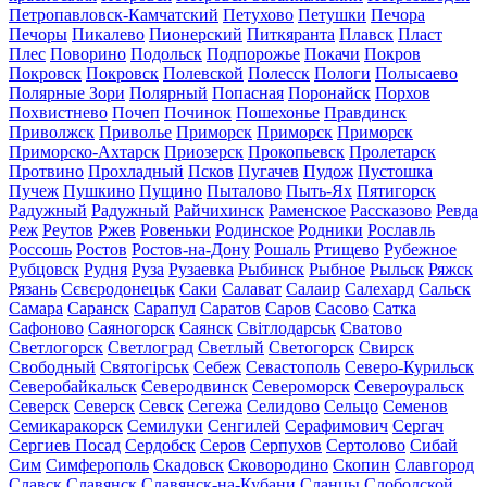
Петропавловск-Камчатский
Петухово
Петушки
Печора
Печоры
Пикалево
Пионерский
Питкяранта
Плавск
Пласт
Плес
Поворино
Подольск
Подпорожье
Покачи
Покров
Покровск
Покровск
Полевской
Полесск
Пологи
Полысаево
Полярные Зори
Полярный
Попасная
Поронайск
Порхов
Похвистнево
Почеп
Починок
Пошехонье
Правдинск
Приволжск
Приволье
Приморск
Приморск
Приморск
Приморско-Ахтарск
Приозерск
Прокопьевск
Пролетарск
Протвино
Прохладный
Псков
Пугачев
Пудож
Пустошка
Пучеж
Пушкино
Пущино
Пыталово
Пыть-Ях
Пятигорск
Радужный
Радужный
Райчихинск
Раменское
Рассказово
Ревда
Реж
Реутов
Ржев
Ровеньки
Родинское
Родники
Рославль
Россошь
Ростов
Ростов-на-Дону
Рошаль
Ртищево
Рубежное
Рубцовск
Рудня
Руза
Рузаевка
Рыбинск
Рыбное
Рыльск
Ряжск
Рязань
Сєвєродонецьк
Саки
Салават
Салаир
Салехард
Сальск
Самара
Саранск
Сарапул
Саратов
Саров
Сасово
Сатка
Сафоново
Саяногорск
Саянск
Світлодарськ
Сватово
Светлогорск
Светлоград
Светлый
Светогорск
Свирск
Свободный
Святогірськ
Себеж
Севастополь
Северо-Курильск
Северобайкальск
Северодвинск
Североморск
Североуральск
Северск
Северск
Севск
Сегежа
Селидово
Сельцо
Семенов
Семикаракорск
Семилуки
Сенгилей
Серафимович
Сергач
Сергиев Посад
Сердобск
Серов
Серпухов
Сертолово
Сибай
Сим
Симферополь
Скадовск
Сковородино
Скопин
Славгород
Славск
Славянск
Славянск-на-Кубани
Сланцы
Слободской