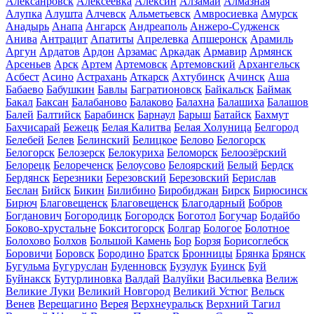
Алексанровск
Алексеевка
Алексин
Алзамай
Алмазная
Алупка
Алушта
Алчевск
Альметьевск
Амвросиевка
Амурск
Анадырь
Анапа
Ангарск
Андреаполь
Анжеро-Судженск
Анива
Антрацит
Апатиты
Апрелевка
Апшеронск
Арамиль
Аргун
Ардатов
Ардон
Арзамас
Аркадак
Армавир
Армянск
Арсеньев
Арск
Артем
Артемовск
Артемовский
Архангельск
Асбест
Асино
Астрахань
Аткарск
Ахтубинск
Ачинск
Аша
Бабаево
Бабушкин
Бавлы
Багратионовск
Байкальск
Баймак
Бакал
Баксан
Балабаново
Балаково
Балахна
Балашиха
Балашов
Балей
Балтийск
Барабинск
Барнаул
Барыш
Батайск
Бахмут
Бахчисарай
Бежецк
Белая Калитва
Белая Холуница
Белгород
Белебей
Белев
Белинский
Белицкое
Белово
Белогорск
Белогорск
Белозерск
Белокуриха
Беломорск
Белоозёрский
Белорецк
Белореченск
Белоусово
Белоярский
Белый
Бердск
Бердянск
Березники
Березовский
Березовский
Берислав
Беслан
Бийск
Бикин
Билибино
Биробиджан
Бирск
Бирюсинск
Бирюч
Благовещенск
Благовещенск
Благодарный
Бобров
Богданович
Богородицк
Богородск
Боготол
Богучар
Бодайбо
Боково-хрустальне
Бокситогорск
Болгар
Бологое
Болотное
Болохово
Болхов
Большой Камень
Бор
Борзя
Борисоглебск
Боровичи
Боровск
Бородино
Братск
Бронницы
Брянка
Брянск
Бугульма
Бугуруслан
Буденновск
Бузулук
Буинск
Буй
Буйнакск
Бутурлиновка
Валдай
Валуйки
Васильевка
Велиж
Великие Луки
Великий Новгород
Великий Устюг
Вельск
Венев
Верещагино
Верея
Верхнеуральск
Верхний Тагил