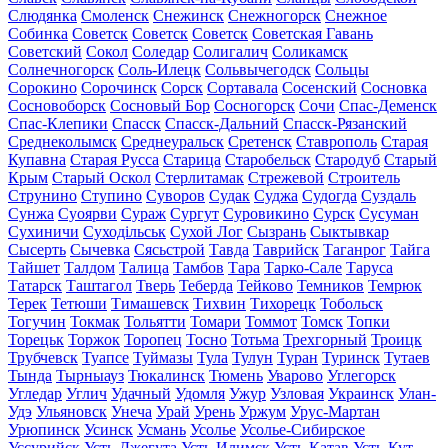
Слюдянка
Смоленск
Снежинск
Снежногорск
Снежное
Собинка
Советск
Советск
Советск
Советская Гавань
Советский
Сокол
Соледар
Солигалич
Соликамск
Солнечногорск
Соль-Илецк
Сольвычегодск
Сольцы
Сорокино
Сорочинск
Сорск
Сортавала
Сосенский
Сосновка
Сосновоборск
Сосновый Бор
Сосногорск
Сочи
Спас-Деменск
Спас-Клепики
Спасск
Спасск-Дальний
Спасск-Рязанский
Среднеколымск
Среднеуральск
Сретенск
Ставрополь
Старая
Купавна
Старая Русса
Старица
Старобельск
Стародуб
Старый
Крым
Старый Оскол
Стерлитамак
Стрежевой
Строитель
Струнино
Ступино
Суворов
Судак
Суджа
Судогда
Суздаль
Сунжа
Суоярви
Сураж
Сургут
Суровикино
Сурск
Сусуман
Сухиничи
Суходільськ
Сухой Лог
Сызрань
Сыктывкар
Сысерть
Сычевка
Сясьстрой
Тавда
Таврийск
Таганрог
Тайга
Тайшет
Талдом
Талица
Тамбов
Тара
Тарко-Сале
Таруса
Татарск
Таштагол
Тверь
Теберда
Тейково
Темников
Темрюк
Терек
Тетюши
Тимашевск
Тихвин
Тихорецк
Тобольск
Тогучин
Токмак
Тольятти
Томари
Томмот
Томск
Топки
Торецьк
Торжок
Торопец
Тосно
Тотьма
Трехгорный
Троицк
Трубчевск
Туапсе
Туймазы
Тула
Тулун
Туран
Туринск
Тутаев
Тында
Тырныауз
Тюкалинск
Тюмень
Уварово
Углегорск
Угледар
Углич
Удачный
Удомля
Ужур
Узловая
Украинск
Улан-
Удэ
Ульяновск
Унеча
Урай
Урень
Уржум
Урус-Мартан
Урюпинск
Усинск
Усмань
Усолье
Усолье-Сибирское
Уссурийск
Усть-Джегута
Усть-Илимск
Усть-Катав
Усть-Кут