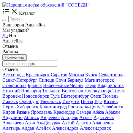
Каталог
Ваш город Адыгейск
Мы угадали?
Да
Нет
Адыгейск
Отмена
Районы
Применить
Отмена
Все города
Красноярск
Саратов
Москва
Курск
Севастополь
Санкт-Петербург
Липецк
Сочи
Барнаул
Магнитогорск
Ставрополь
Брянск
Набережные Челны
Тверь
Владивосток
Нижний Новгород
Тольятти
Волгоград
Новокузнецк
Томск
Воронеж
Новосибирск
Тула
Екатеринбург
Омск
Тюмень
Ижевск
Оренбург
Ульяновск
Иркутск
Пенза
Уфа
Казань
Пермь
Хабаровск
Калининград
Ростов-на-Дону
Челябинск
Киров
Рязань
Ярославль
Краснодар
Самара
Абаза
Абакан
Абдулино
Абинск
Авдеевка
Агидель
Агрыз
Адыгейск
Азнакаево
Азов
Ак-Довурак
Аксай
Алагир
Алапаевск
Алатырь
Алдан
Алейск
Александров
Александровск