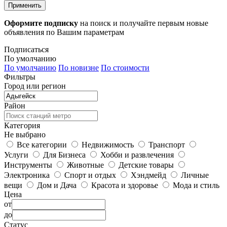
Применить
Оформите подписку
на поиск и получайте первым новые
объявления по Вашим параметрам
Подписаться
По умолчанию
По умолчанию
По новизне
По стоимости
Фильтры
Город или регион
Район
Категория
Не выбрано
Все категории
Недвижимость
Транспорт
Услуги
Для Бизнеса
Хобби и развлечения
Инструменты
Животные
Детские товары
Электроника
Спорт и отдых
Хэндмейд
Личные
вещи
Дом и Дача
Красота и здоровье
Мода и стиль
Цена
от
до
Статус