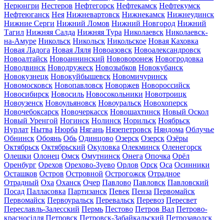
Нерюнгри
Нестеров
Нефтегорск
Нефтекамск
Нефтекумск
Нефтеюганск
Нея
Нижневартовск
Нижнекамск
Нижнеудинск
Нижние Серги
Нижний Ломов
Нижний Новгород
Нижний
Тагил
Нижняя Салда
Нижняя Тура
Николаевск
Николаевск-
на-Амуре
Никольск
Никольск
Никольское
Новая Каховка
Новая Ладога
Новая Ляля
Новоазовск
Новоалександровск
Новоалтайск
Новоаннинский
Нововоронеж
Новогродовка
Новодвинск
Новодружеск
Новозыбков
Новокубанск
Новокузнецк
Новокуйбышевск
Новомичуринск
Новомосковск
Новопавловск
Новоржев
Новороссийск
Новосибирск
Новосиль
Новосокольники
Новотроицк
Новоузенск
Новоульяновск
Новоуральск
Новохоперск
Новочебоксарск
Новочеркасск
Новошахтинск
Новый Оскол
Новый Уренгой
Ногинск
Нолинск
Норильск
Ноябрьск
Нурлат
Нытва
Нюрба
Нягань
Нязепетровск
Няндома
Облучье
Обнинск
Обоянь
Обь
Одинцово
Озерск
Озерск
Озёры
Октябрьск
Октябрьский
Окуловка
Олекминск
Оленегорск
Олешки
Олонец
Омск
Омутнинск
Онега
Опочка
Орёл
Оренбург
Орехов
Орехово-Зуево
Орлов
Орск
Оса
Осинники
Осташков
Остров
Островной
Острогожск
Отрадное
Отрадный
Оха
Оханск
Очер
Павлово
Павловск
Павловский
Посад
Палласовка
Партизанск
Певек
Пенза
Первомайск
Первомайск
Первоуральск
Перевальск
Перевоз
Пересвет
Переславль-Залесский
Пермь
Пестово
Петров Вал
Петрово-
красносілля
Петровск
Петровск-Забайкальский
Петрозаводск