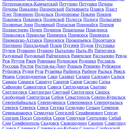
Петропавловск-Камчатский
Петухово
Петушки
Печора
Печоры
Пикалево
Пионерский
Питкяранта
Плавск
Пласт
Плес
Поворино
Подольск
Подпорожье
Покачи
Покров
Покровск
Покровск
Полевской
Полесск
Пологи
Полысаево
Полярные Зори
Полярный
Попасная
Поронайск
Порхов
Похвистнево
Почеп
Починок
Пошехонье
Правдинск
Приволжск
Приволье
Приморск
Приморск
Приморск
Приморско-Ахтарск
Приозерск
Прокопьевск
Пролетарск
Протвино
Прохладный
Псков
Пугачев
Пудож
Пустошка
Пучеж
Пушкино
Пущино
Пыталово
Пыть-Ях
Пятигорск
Радужный
Радужный
Райчихинск
Раменское
Рассказово
Ревда
Реж
Реутов
Ржев
Ровеньки
Родинское
Родники
Рославль
Россошь
Ростов
Ростов-на-Дону
Рошаль
Ртищево
Рубежное
Рубцовск
Рудня
Руза
Рузаевка
Рыбинск
Рыбное
Рыльск
Ряжск
Рязань
Сєвєродонецьк
Саки
Салават
Салаир
Салехард
Сальск
Самара
Саранск
Сарапул
Саратов
Саров
Сасово
Сатка
Сафоново
Саяногорск
Саянск
Світлодарськ
Сватово
Светлогорск
Светлоград
Светлый
Светогорск
Свирск
Свободный
Святогірськ
Себеж
Севастополь
Северо-Курильск
Северобайкальск
Северодвинск
Североморск
Североуральск
Северск
Северск
Севск
Сегежа
Селидово
Сельцо
Семенов
Семикаракорск
Семилуки
Сенгилей
Серафимович
Сергач
Сергиев Посад
Сердобск
Серов
Серпухов
Сертолово
Сибай
Сим
Симферополь
Скадовск
Сковородино
Скопин
Славгород
Славск
Славянск
Славянск-на-Кубани
Сланцы
Слободской