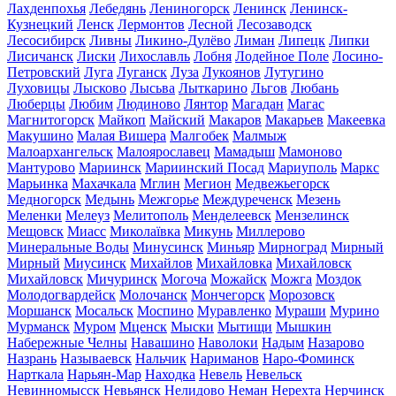
Лахденпохья
Лебедянь
Лениногорск
Ленинск
Ленинск-
Кузнецкий
Ленск
Лермонтов
Лесной
Лесозаводск
Лесосибирск
Ливны
Ликино-Дулёво
Лиман
Липецк
Липки
Лисичанск
Лиски
Лихославль
Лобня
Лодейное Поле
Лосино-
Петровский
Луга
Луганск
Луза
Лукоянов
Лутугино
Луховицы
Лысково
Лысьва
Лыткарино
Льгов
Любань
Люберцы
Любим
Людиново
Лянтор
Магадан
Магас
Магнитогорск
Майкоп
Майский
Макаров
Макарьев
Макеевка
Макушино
Малая Вишера
Малгобек
Малмыж
Малоархангельск
Малоярославец
Мамадыш
Мамоново
Мантурово
Мариинск
Мариинский Посад
Мариуполь
Маркс
Марьинка
Махачкала
Мглин
Мегион
Медвежьегорск
Медногорск
Медынь
Межгорье
Междуреченск
Мезень
Меленки
Мелеуз
Мелитополь
Менделеевск
Мензелинск
Мещовск
Миасс
Миколаївка
Микунь
Миллерово
Минеральные Воды
Минусинск
Миньяр
Мирноград
Мирный
Мирный
Миусинск
Михайлов
Михайловка
Михайловск
Михайловск
Мичуринск
Могоча
Можайск
Можга
Моздок
Молодогвардейск
Молочанск
Мончегорск
Морозовск
Моршанск
Мосальск
Моспино
Муравленко
Мураши
Мурино
Мурманск
Муром
Мценск
Мыски
Мытищи
Мышкин
Набережные Челны
Навашино
Наволоки
Надым
Назарово
Назрань
Называевск
Нальчик
Нариманов
Наро-Фоминск
Нарткала
Нарьян-Мар
Находка
Невель
Невельск
Невинномысск
Невьянск
Нелидово
Неман
Нерехта
Нерчинск