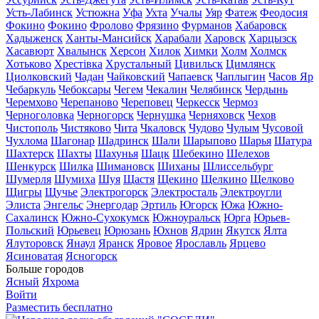
Усть-Лабинск
Устюжна
Уфа
Ухта
Учалы
Уяр
Фатеж
Феодосия
Фокино
Фокино
Фролово
Фрязино
Фурманов
Хабаровск
Хадыженск
Ханты-Мансийск
Харабали
Харовск
Харцызск
Хасавюрт
Хвалынск
Херсон
Хилок
Химки
Холм
Холмск
Хотьково
Хрестівка
Хрустальный
Цивильск
Цимлянск
Циолковский
Чадан
Чайковский
Чапаевск
Чаплыгин
Часов Яр
Чебаркуль
Чебоксары
Чегем
Чекалин
Челябинск
Чердынь
Черемхово
Черепаново
Череповец
Черкесск
Чермоз
Черноголовка
Черногорск
Чернушка
Черняховск
Чехов
Чистополь
Чистяково
Чита
Чкаловск
Чудово
Чулым
Чусовой
Чухлома
Шагонар
Шадринск
Шали
Шарыпово
Шарья
Шатура
Шахтерск
Шахты
Шахунья
Шацк
Шебекино
Шелехов
Шенкурск
Шилка
Шимановск
Шиханы
Шлиссельбург
Шумерля
Шумиха
Шуя
Щастя
Щекино
Щелкино
Щелково
Щигры
Щучье
Электрогорск
Электросталь
Электроугли
Элиста
Энгельс
Энергодар
Эртиль
Югорск
Южа
Южно-
Сахалинск
Южно-Сухокумск
Южноуральск
Юрга
Юрьев-
Польский
Юрьевец
Юрюзань
Юхнов
Ядрин
Якутск
Ялта
Ялуторовск
Янаул
Яранск
Яровое
Ярославль
Ярцево
Ясиноватая
Ясногорск
Больше городов
Ясный
Яхрома
Войти
Разместить бесплатно