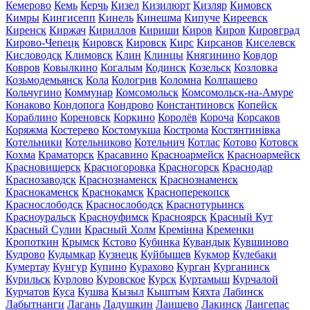
Кемерово
Кемь
Керчь
Кизел
Кизилюрт
Кизляр
Кимовск
Кимры
Кингисепп
Кинель
Кинешма
Кипуче
Киреевск
Киренск
Киржач
Кириллов
Кириши
Киров
Киров
Кировград
Кирово-Чепецк
Кировск
Кировск
Кирс
Кирсанов
Киселевск
Кисловодск
Климовск
Клин
Клинцы
Княгинино
Ковдор
Ковров
Ковылкино
Когалым
Кодинск
Козельск
Козловка
Козьмодемьянск
Кола
Кологрив
Коломна
Колпашево
Кольчугино
Коммунар
Комсомольск
Комсомольск-на-Амуре
Конаково
Кондопога
Кондрово
Константиновск
Копейск
Кораблино
Кореновск
Коркино
Королёв
Короча
Корсаков
Коряжма
Костерево
Костомукша
Кострома
Костянтинівка
Котельники
Котельниково
Котельнич
Котлас
Котово
Котовск
Кохма
Краматорск
Красавино
Красноармейск
Красноармейск
Красновишерск
Красногоровка
Красногорск
Краснодар
Краснозаводск
Краснознаменск
Краснознаменск
Краснокаменск
Краснокамск
Красноперекопск
Краснослободск
Краснослободск
Краснотурьинск
Красноуральск
Красноуфимск
Красноярск
Красный Кут
Красный Сулин
Красный Холм
Кремінна
Кременки
Кропоткин
Крымск
Кстово
Кубинка
Кувандык
Кувшиново
Кудрово
Кудымкар
Кузнецк
Куйбышев
Кукмор
Кулебаки
Кумертау
Кунгур
Купино
Курахово
Курган
Курганинск
Курильск
Курлово
Куровское
Курск
Куртамыш
Курчалой
Курчатов
Куса
Кушва
Кызыл
Кыштым
Кяхта
Лабинск
Лабытнанги
Лагань
Ладушкин
Лаишево
Лакинск
Лангепас