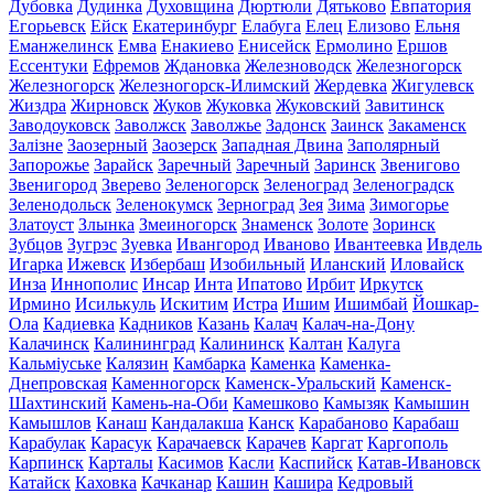
Дубовка
Дудинка
Духовщина
Дюртюли
Дятьково
Евпатория
Егорьевск
Ейск
Екатеринбург
Елабуга
Елец
Елизово
Ельня
Еманжелинск
Емва
Енакиево
Енисейск
Ермолино
Ершов
Ессентуки
Ефремов
Ждановка
Железноводск
Железногорск
Железногорск
Железногорск-Илимский
Жердевка
Жигулевск
Жиздра
Жирновск
Жуков
Жуковка
Жуковский
Завитинск
Заводоуковск
Заволжск
Заволжье
Задонск
Заинск
Закаменск
Залізне
Заозерный
Заозерск
Западная Двина
Заполярный
Запорожье
Зарайск
Заречный
Заречный
Заринск
Звенигово
Звенигород
Зверево
Зеленогорск
Зеленоград
Зеленоградск
Зеленодольск
Зеленокумск
Зерноград
Зея
Зима
Зимогорье
Златоуст
Злынка
Змеиногорск
Знаменск
Золоте
Зоринск
Зубцов
Зугрэс
Зуевка
Ивангород
Иваново
Ивантеевка
Ивдель
Игарка
Ижевск
Избербаш
Изобильный
Иланский
Иловайск
Инза
Иннополис
Инсар
Инта
Ипатово
Ирбит
Иркутск
Ирмино
Исилькуль
Искитим
Истра
Ишим
Ишимбай
Йошкар-
Ола
Кадиевка
Кадников
Казань
Калач
Калач-на-Дону
Калачинск
Калининград
Калининск
Калтан
Калуга
Кальміуське
Калязин
Камбарка
Каменка
Каменка-
Днепровская
Каменногорск
Каменск-Уральский
Каменск-
Шахтинский
Камень-на-Оби
Камешково
Камызяк
Камышин
Камышлов
Канаш
Кандалакша
Канск
Карабаново
Карабаш
Карабулак
Карасук
Карачаевск
Карачев
Каргат
Каргополь
Карпинск
Карталы
Касимов
Касли
Каспийск
Катав-Ивановск
Катайск
Каховка
Качканар
Кашин
Кашира
Кедровый