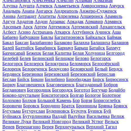
Алексанровск
Алексеевка
Алексин
Алзамай
Алмазная
Алупка
Алушта
Алчевск
Альметьевск
Амвросиевка
Амурск
Анадырь
Анапа
Ангарск
Андреаполь
Анжеро-Судженск
Анива
Антрацит
Апатиты
Апрелевка
Апшеронск
Арамиль
Аргун
Ардатов
Ардон
Арзамас
Аркадак
Армавир
Армянск
Арсеньев
Арск
Артем
Артемовск
Артемовский
Архангельск
Асбест
Асино
Астрахань
Аткарск
Ахтубинск
Ачинск
Аша
Бабаево
Бабушкин
Бавлы
Багратионовск
Байкальск
Баймак
Бакал
Баксан
Балабаново
Балаково
Балахна
Балашиха
Балашов
Балей
Балтийск
Барабинск
Барнаул
Барыш
Батайск
Бахмут
Бахчисарай
Бежецк
Белая Калитва
Белая Холуница
Белгород
Белебей
Белев
Белинский
Белицкое
Белово
Белогорск
Белогорск
Белозерск
Белокуриха
Беломорск
Белоозёрский
Белорецк
Белореченск
Белоусово
Белоярский
Белый
Бердск
Бердянск
Березники
Березовский
Березовский
Берислав
Беслан
Бийск
Бикин
Билибино
Биробиджан
Бирск
Бирюсинск
Бирюч
Благовещенск
Благовещенск
Благодарный
Бобров
Богданович
Богородицк
Богородск
Боготол
Богучар
Бодайбо
Боково-хрустальне
Бокситогорск
Болгар
Бологое
Болотное
Болохово
Болхов
Большой Камень
Бор
Борзя
Борисоглебск
Боровичи
Боровск
Бородино
Братск
Бронницы
Брянка
Брянск
Бугульма
Бугуруслан
Буденновск
Бузулук
Буинск
Буй
Буйнакск
Бутурлиновка
Валдай
Валуйки
Васильевка
Велиж
Великие Луки
Великий Новгород
Великий Устюг
Вельск
Венев
Верещагино
Верея
Верхнеуральск
Верхний Тагил