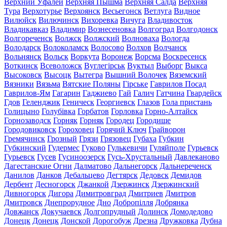
Верхний Уфалей
Верхняя Пышма
Верхняя Салда
Верхняя
Тура
Верхотурье
Верхоянск
Весьегонск
Ветлуга
Видное
Вилюйск
Вилючинск
Вихоревка
Вичуга
Владивосток
Владикавказ
Владимир
Вознесеновка
Волгоград
Волгодонск
Волгореченск
Волжск
Волжский
Волноваха
Вологда
Володарск
Волоколамск
Волосово
Волхов
Волчанск
Вольнянск
Вольск
Воркута
Воронеж
Ворсма
Воскресенск
Воткинск
Всеволожск
Вуглегірськ
Вуктыл
Выборг
Выкса
Высоковск
Высоцк
Вытегра
Вышний Волочек
Вяземский
Вязники
Вязьма
Вятские Поляны
Гірське
Гаврилов Посад
Гаврилов-Ям
Гагарин
Гаджиево
Гай
Галич
Гатчина
Гвардейск
Гдов
Геленджик
Геническ
Георгиевск
Глазов
Гола пристань
Голицыно
Голубівка
Горбатов
Горловка
Горно-Алтайск
Горнозаводск
Горняк
Горняк
Городец
Городище
Городовиковск
Гороховец
Горячий Ключ
Грайворон
Гремячинск
Грозный
Грязи
Грязовец
Губаха
Губкин
Губкинский
Гудермес
Гуково
Гулькевичи
Гуляйполе
Гурьевск
Гурьевск
Гусев
Гусиноозерск
Гусь-Хрустальный
Давлеканово
Дагестанские Огни
Далматово
Дальнегорск
Дальнереченск
Данилов
Данков
Дебальцево
Дегтярск
Дедовск
Демидов
Дербент
Десногорск
Джанкой
Дзержинск
Дзержинский
Дивногорск
Дигора
Димитровград
Дмитриев
Дмитров
Дмитровск
Днепрорудное
Дно
Добропілля
Добрянка
Довжанск
Докучаевск
Долгопрудный
Долинск
Домодедово
Донецк
Донецк
Донской
Дорогобуж
Дрезна
Дружковка
Дубна