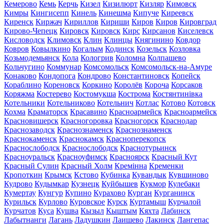
Кемерово
Кемь
Керчь
Кизел
Кизилюрт
Кизляр
Кимовск
Кимры
Кингисепп
Кинель
Кинешма
Кипуче
Киреевск
Киренск
Киржач
Кириллов
Кириши
Киров
Киров
Кировград
Кирово-Чепецк
Кировск
Кировск
Кирс
Кирсанов
Киселевск
Кисловодск
Климовск
Клин
Клинцы
Княгинино
Ковдор
Ковров
Ковылкино
Когалым
Кодинск
Козельск
Козловка
Козьмодемьянск
Кола
Кологрив
Коломна
Колпашево
Кольчугино
Коммунар
Комсомольск
Комсомольск-на-Амуре
Конаково
Кондопога
Кондрово
Константиновск
Копейск
Кораблино
Кореновск
Коркино
Королёв
Короча
Корсаков
Коряжма
Костерево
Костомукша
Кострома
Костянтинівка
Котельники
Котельниково
Котельнич
Котлас
Котово
Котовск
Кохма
Краматорск
Красавино
Красноармейск
Красноармейск
Красновишерск
Красногоровка
Красногорск
Краснодар
Краснозаводск
Краснознаменск
Краснознаменск
Краснокаменск
Краснокамск
Красноперекопск
Краснослободск
Краснослободск
Краснотурьинск
Красноуральск
Красноуфимск
Красноярск
Красный Кут
Красный Сулин
Красный Холм
Кремінна
Кременки
Кропоткин
Крымск
Кстово
Кубинка
Кувандык
Кувшиново
Кудрово
Кудымкар
Кузнецк
Куйбышев
Кукмор
Кулебаки
Кумертау
Кунгур
Купино
Курахово
Курган
Курганинск
Курильск
Курлово
Куровское
Курск
Куртамыш
Курчалой
Курчатов
Куса
Кушва
Кызыл
Кыштым
Кяхта
Лабинск
Лабытнанги
Лагань
Ладушкин
Лаишево
Лакинск
Лангепас