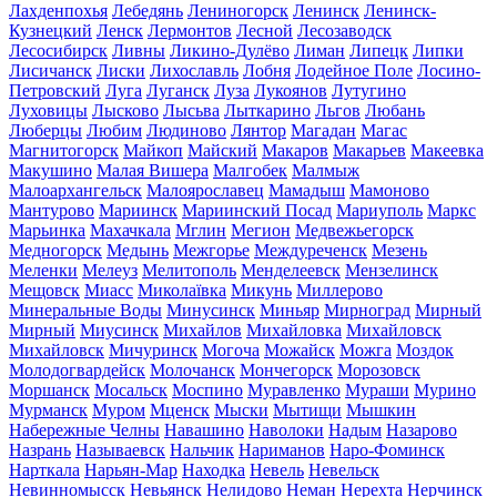
Лахденпохья
Лебедянь
Лениногорск
Ленинск
Ленинск-
Кузнецкий
Ленск
Лермонтов
Лесной
Лесозаводск
Лесосибирск
Ливны
Ликино-Дулёво
Лиман
Липецк
Липки
Лисичанск
Лиски
Лихославль
Лобня
Лодейное Поле
Лосино-
Петровский
Луга
Луганск
Луза
Лукоянов
Лутугино
Луховицы
Лысково
Лысьва
Лыткарино
Льгов
Любань
Люберцы
Любим
Людиново
Лянтор
Магадан
Магас
Магнитогорск
Майкоп
Майский
Макаров
Макарьев
Макеевка
Макушино
Малая Вишера
Малгобек
Малмыж
Малоархангельск
Малоярославец
Мамадыш
Мамоново
Мантурово
Мариинск
Мариинский Посад
Мариуполь
Маркс
Марьинка
Махачкала
Мглин
Мегион
Медвежьегорск
Медногорск
Медынь
Межгорье
Междуреченск
Мезень
Меленки
Мелеуз
Мелитополь
Менделеевск
Мензелинск
Мещовск
Миасс
Миколаївка
Микунь
Миллерово
Минеральные Воды
Минусинск
Миньяр
Мирноград
Мирный
Мирный
Миусинск
Михайлов
Михайловка
Михайловск
Михайловск
Мичуринск
Могоча
Можайск
Можга
Моздок
Молодогвардейск
Молочанск
Мончегорск
Морозовск
Моршанск
Мосальск
Моспино
Муравленко
Мураши
Мурино
Мурманск
Муром
Мценск
Мыски
Мытищи
Мышкин
Набережные Челны
Навашино
Наволоки
Надым
Назарово
Назрань
Называевск
Нальчик
Нариманов
Наро-Фоминск
Нарткала
Нарьян-Мар
Находка
Невель
Невельск
Невинномысск
Невьянск
Нелидово
Неман
Нерехта
Нерчинск