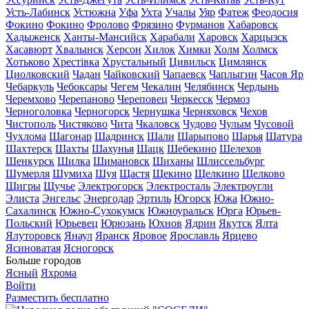
Усть-Лабинск
Устюжна
Уфа
Ухта
Учалы
Уяр
Фатеж
Феодосия
Фокино
Фокино
Фролово
Фрязино
Фурманов
Хабаровск
Хадыженск
Ханты-Мансийск
Харабали
Харовск
Харцызск
Хасавюрт
Хвалынск
Херсон
Хилок
Химки
Холм
Холмск
Хотьково
Хрестівка
Хрустальный
Цивильск
Цимлянск
Циолковский
Чадан
Чайковский
Чапаевск
Чаплыгин
Часов Яр
Чебаркуль
Чебоксары
Чегем
Чекалин
Челябинск
Чердынь
Черемхово
Черепаново
Череповец
Черкесск
Чермоз
Черноголовка
Черногорск
Чернушка
Черняховск
Чехов
Чистополь
Чистяково
Чита
Чкаловск
Чудово
Чулым
Чусовой
Чухлома
Шагонар
Шадринск
Шали
Шарыпово
Шарья
Шатура
Шахтерск
Шахты
Шахунья
Шацк
Шебекино
Шелехов
Шенкурск
Шилка
Шимановск
Шиханы
Шлиссельбург
Шумерля
Шумиха
Шуя
Щастя
Щекино
Щелкино
Щелково
Щигры
Щучье
Электрогорск
Электросталь
Электроугли
Элиста
Энгельс
Энергодар
Эртиль
Югорск
Южа
Южно-
Сахалинск
Южно-Сухокумск
Южноуральск
Юрга
Юрьев-
Польский
Юрьевец
Юрюзань
Юхнов
Ядрин
Якутск
Ялта
Ялуторовск
Янаул
Яранск
Яровое
Ярославль
Ярцево
Ясиноватая
Ясногорск
Больше городов
Ясный
Яхрома
Войти
Разместить бесплатно