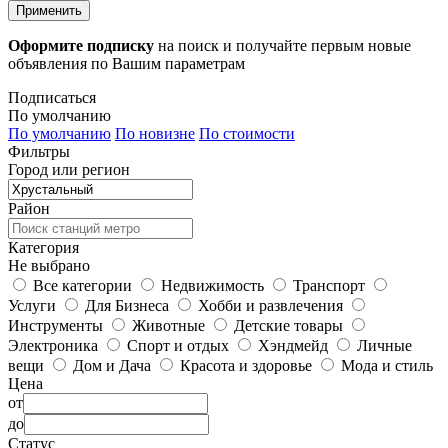
Применить
Оформите подписку
на поиск и получайте первым новые
объявления по Вашим параметрам
Подписаться
По умолчанию
По умолчанию
По новизне
По стоимости
Фильтры
Город или регион
Район
Категория
Не выбрано
Все категории
Недвижимость
Транспорт
Услуги
Для Бизнеса
Хобби и развлечения
Инструменты
Животные
Детские товары
Электроника
Спорт и отдых
Хэндмейд
Личные
вещи
Дом и Дача
Красота и здоровье
Мода и стиль
Цена
от
до
Статус