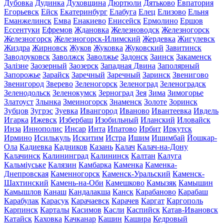
Дубовка
Дудинка
Духовщина
Дюртюли
Дятьково
Евпатория
Егорьевск
Ейск
Екатеринбург
Елабуга
Елец
Елизово
Ельня
Еманжелинск
Емва
Енакиево
Енисейск
Ермолино
Ершов
Ессентуки
Ефремов
Ждановка
Железноводск
Железногорск
Железногорск
Железногорск-Илимский
Жердевка
Жигулевск
Жиздра
Жирновск
Жуков
Жуковка
Жуковский
Завитинск
Заводоуковск
Заволжск
Заволжье
Задонск
Заинск
Закаменск
Залізне
Заозерный
Заозерск
Западная Двина
Заполярный
Запорожье
Зарайск
Заречный
Заречный
Заринск
Звенигово
Звенигород
Зверево
Зеленогорск
Зеленоград
Зеленоградск
Зеленодольск
Зеленокумск
Зерноград
Зея
Зима
Зимогорье
Златоуст
Злынка
Змеиногорск
Знаменск
Золоте
Зоринск
Зубцов
Зугрэс
Зуевка
Ивангород
Иваново
Ивантеевка
Ивдель
Игарка
Ижевск
Избербаш
Изобильный
Иланский
Иловайск
Инза
Иннополис
Инсар
Инта
Ипатово
Ирбит
Иркутск
Ирмино
Исилькуль
Искитим
Истра
Ишим
Ишимбай
Йошкар-
Ола
Кадиевка
Кадников
Казань
Калач
Калач-на-Дону
Калачинск
Калининград
Калининск
Калтан
Калуга
Кальміуське
Калязин
Камбарка
Каменка
Каменка-
Днепровская
Каменногорск
Каменск-Уральский
Каменск-
Шахтинский
Камень-на-Оби
Камешково
Камызяк
Камышин
Камышлов
Канаш
Кандалакша
Канск
Карабаново
Карабаш
Карабулак
Карасук
Карачаевск
Карачев
Каргат
Каргополь
Карпинск
Карталы
Касимов
Касли
Каспийск
Катав-Ивановск
Катайск
Каховка
Качканар
Кашин
Кашира
Кедровый