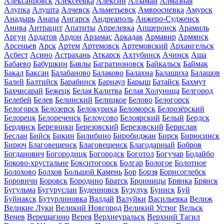
Алексанровск
Алексеевка
Алексин
Алзамай
Алмазная
Алупка
Алушта
Алчевск
Альметьевск
Амвросиевка
Амурск
Анадырь
Анапа
Ангарск
Андреаполь
Анжеро-Судженск
Анива
Антрацит
Апатиты
Апрелевка
Апшеронск
Арамиль
Аргун
Ардатов
Ардон
Арзамас
Аркадак
Армавир
Армянск
Арсеньев
Арск
Артем
Артемовск
Артемовский
Архангельск
Асбест
Асино
Астрахань
Аткарск
Ахтубинск
Ачинск
Аша
Бабаево
Бабушкин
Бавлы
Багратионовск
Байкальск
Баймак
Бакал
Баксан
Балабаново
Балаково
Балахна
Балашиха
Балашов
Балей
Балтийск
Барабинск
Барнаул
Барыш
Батайск
Бахмут
Бахчисарай
Бежецк
Белая Калитва
Белая Холуница
Белгород
Белебей
Белев
Белинский
Белицкое
Белово
Белогорск
Белогорск
Белозерск
Белокуриха
Беломорск
Белоозёрский
Белорецк
Белореченск
Белоусово
Белоярский
Белый
Бердск
Бердянск
Березники
Березовский
Березовский
Берислав
Беслан
Бийск
Бикин
Билибино
Биробиджан
Бирск
Бирюсинск
Бирюч
Благовещенск
Благовещенск
Благодарный
Бобров
Богданович
Богородицк
Богородск
Боготол
Богучар
Бодайбо
Боково-хрустальне
Бокситогорск
Болгар
Бологое
Болотное
Болохово
Болхов
Большой Камень
Бор
Борзя
Борисоглебск
Боровичи
Боровск
Бородино
Братск
Бронницы
Брянка
Брянск
Бугульма
Бугуруслан
Буденновск
Бузулук
Буинск
Буй
Буйнакск
Бутурлиновка
Валдай
Валуйки
Васильевка
Велиж
Великие Луки
Великий Новгород
Великий Устюг
Вельск
Венев
Верещагино
Верея
Верхнеуральск
Верхний Тагил