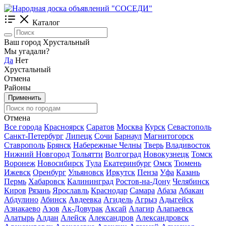
Каталог
Ваш город Хрустальный
Мы угадали?
Да
Нет
Хрустальный
Отмена
Районы
Применить
Отмена
Все города
Красноярск
Саратов
Москва
Курск
Севастополь
Санкт-Петербург
Липецк
Сочи
Барнаул
Магнитогорск
Ставрополь
Брянск
Набережные Челны
Тверь
Владивосток
Нижний Новгород
Тольятти
Волгоград
Новокузнецк
Томск
Воронеж
Новосибирск
Тула
Екатеринбург
Омск
Тюмень
Ижевск
Оренбург
Ульяновск
Иркутск
Пенза
Уфа
Казань
Пермь
Хабаровск
Калининград
Ростов-на-Дону
Челябинск
Киров
Рязань
Ярославль
Краснодар
Самара
Абаза
Абакан
Абдулино
Абинск
Авдеевка
Агидель
Агрыз
Адыгейск
Азнакаево
Азов
Ак-Довурак
Аксай
Алагир
Алапаевск
Алатырь
Алдан
Алейск
Александров
Александровск