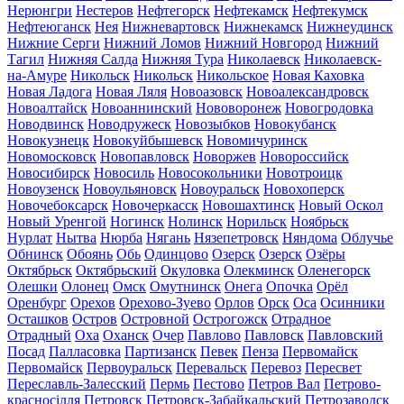
Нерюнгри
Нестеров
Нефтегорск
Нефтекамск
Нефтекумск
Нефтеюганск
Нея
Нижневартовск
Нижнекамск
Нижнеудинск
Нижние Серги
Нижний Ломов
Нижний Новгород
Нижний
Тагил
Нижняя Салда
Нижняя Тура
Николаевск
Николаевск-
на-Амуре
Никольск
Никольск
Никольское
Новая Каховка
Новая Ладога
Новая Ляля
Новоазовск
Новоалександровск
Новоалтайск
Новоаннинский
Нововоронеж
Новогродовка
Новодвинск
Новодружеск
Новозыбков
Новокубанск
Новокузнецк
Новокуйбышевск
Новомичуринск
Новомосковск
Новопавловск
Новоржев
Новороссийск
Новосибирск
Новосиль
Новосокольники
Новотроицк
Новоузенск
Новоульяновск
Новоуральск
Новохоперск
Новочебоксарск
Новочеркасск
Новошахтинск
Новый Оскол
Новый Уренгой
Ногинск
Нолинск
Норильск
Ноябрьск
Нурлат
Нытва
Нюрба
Нягань
Нязепетровск
Няндома
Облучье
Обнинск
Обоянь
Обь
Одинцово
Озерск
Озерск
Озёры
Октябрьск
Октябрьский
Окуловка
Олекминск
Оленегорск
Олешки
Олонец
Омск
Омутнинск
Онега
Опочка
Орёл
Оренбург
Орехов
Орехово-Зуево
Орлов
Орск
Оса
Осинники
Осташков
Остров
Островной
Острогожск
Отрадное
Отрадный
Оха
Оханск
Очер
Павлово
Павловск
Павловский
Посад
Палласовка
Партизанск
Певек
Пенза
Первомайск
Первомайск
Первоуральск
Перевальск
Перевоз
Пересвет
Переславль-Залесский
Пермь
Пестово
Петров Вал
Петрово-
красносілля
Петровск
Петровск-Забайкальский
Петрозаводск