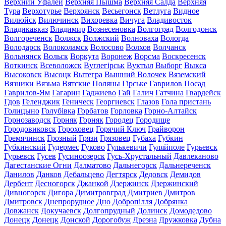
Верхний Уфалей
Верхняя Пышма
Верхняя Салда
Верхняя
Тура
Верхотурье
Верхоянск
Весьегонск
Ветлуга
Видное
Вилюйск
Вилючинск
Вихоревка
Вичуга
Владивосток
Владикавказ
Владимир
Вознесеновка
Волгоград
Волгодонск
Волгореченск
Волжск
Волжский
Волноваха
Вологда
Володарск
Волоколамск
Волосово
Волхов
Волчанск
Вольнянск
Вольск
Воркута
Воронеж
Ворсма
Воскресенск
Воткинск
Всеволожск
Вуглегірськ
Вуктыл
Выборг
Выкса
Высоковск
Высоцк
Вытегра
Вышний Волочек
Вяземский
Вязники
Вязьма
Вятские Поляны
Гірське
Гаврилов Посад
Гаврилов-Ям
Гагарин
Гаджиево
Гай
Галич
Гатчина
Гвардейск
Гдов
Геленджик
Геническ
Георгиевск
Глазов
Гола пристань
Голицыно
Голубівка
Горбатов
Горловка
Горно-Алтайск
Горнозаводск
Горняк
Горняк
Городец
Городище
Городовиковск
Гороховец
Горячий Ключ
Грайворон
Гремячинск
Грозный
Грязи
Грязовец
Губаха
Губкин
Губкинский
Гудермес
Гуково
Гулькевичи
Гуляйполе
Гурьевск
Гурьевск
Гусев
Гусиноозерск
Гусь-Хрустальный
Давлеканово
Дагестанские Огни
Далматово
Дальнегорск
Дальнереченск
Данилов
Данков
Дебальцево
Дегтярск
Дедовск
Демидов
Дербент
Десногорск
Джанкой
Дзержинск
Дзержинский
Дивногорск
Дигора
Димитровград
Дмитриев
Дмитров
Дмитровск
Днепрорудное
Дно
Добропілля
Добрянка
Довжанск
Докучаевск
Долгопрудный
Долинск
Домодедово
Донецк
Донецк
Донской
Дорогобуж
Дрезна
Дружковка
Дубна