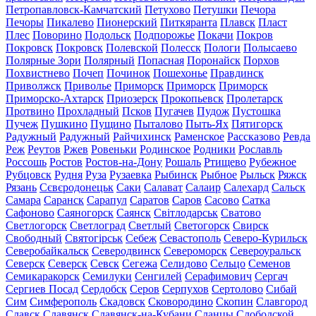
Петропавловск-Камчатский
Петухово
Петушки
Печора
Печоры
Пикалево
Пионерский
Питкяранта
Плавск
Пласт
Плес
Поворино
Подольск
Подпорожье
Покачи
Покров
Покровск
Покровск
Полевской
Полесск
Пологи
Полысаево
Полярные Зори
Полярный
Попасная
Поронайск
Порхов
Похвистнево
Почеп
Починок
Пошехонье
Правдинск
Приволжск
Приволье
Приморск
Приморск
Приморск
Приморско-Ахтарск
Приозерск
Прокопьевск
Пролетарск
Протвино
Прохладный
Псков
Пугачев
Пудож
Пустошка
Пучеж
Пушкино
Пущино
Пыталово
Пыть-Ях
Пятигорск
Радужный
Радужный
Райчихинск
Раменское
Рассказово
Ревда
Реж
Реутов
Ржев
Ровеньки
Родинское
Родники
Рославль
Россошь
Ростов
Ростов-на-Дону
Рошаль
Ртищево
Рубежное
Рубцовск
Рудня
Руза
Рузаевка
Рыбинск
Рыбное
Рыльск
Ряжск
Рязань
Сєвєродонецьк
Саки
Салават
Салаир
Салехард
Сальск
Самара
Саранск
Сарапул
Саратов
Саров
Сасово
Сатка
Сафоново
Саяногорск
Саянск
Світлодарськ
Сватово
Светлогорск
Светлоград
Светлый
Светогорск
Свирск
Свободный
Святогірськ
Себеж
Севастополь
Северо-Курильск
Северобайкальск
Северодвинск
Североморск
Североуральск
Северск
Северск
Севск
Сегежа
Селидово
Сельцо
Семенов
Семикаракорск
Семилуки
Сенгилей
Серафимович
Сергач
Сергиев Посад
Сердобск
Серов
Серпухов
Сертолово
Сибай
Сим
Симферополь
Скадовск
Сковородино
Скопин
Славгород
Славск
Славянск
Славянск-на-Кубани
Сланцы
Слободской