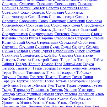
Слюдянка
Смоленск
Снежинск
Снежногорск
Снежное
Собинка
Советск
Советск
Советск
Советская Гавань
Советский
Сокол
Соледар
Солигалич
Соликамск
Солнечногорск
Соль-Илецк
Сольвычегодск
Сольцы
Сорокино
Сорочинск
Сорск
Сортавала
Сосенский
Сосновка
Сосновоборск
Сосновый Бор
Сосногорск
Сочи
Спас-Деменск
Спас-Клепики
Спасск
Спасск-Дальний
Спасск-Рязанский
Среднеколымск
Среднеуральск
Сретенск
Ставрополь
Старая
Купавна
Старая Русса
Старица
Старобельск
Стародуб
Старый
Крым
Старый Оскол
Стерлитамак
Стрежевой
Строитель
Струнино
Ступино
Суворов
Судак
Суджа
Судогда
Суздаль
Сунжа
Суоярви
Сураж
Сургут
Суровикино
Сурск
Сусуман
Сухиничи
Суходільськ
Сухой Лог
Сызрань
Сыктывкар
Сысерть
Сычевка
Сясьстрой
Тавда
Таврийск
Таганрог
Тайга
Тайшет
Талдом
Талица
Тамбов
Тара
Тарко-Сале
Таруса
Татарск
Таштагол
Тверь
Теберда
Тейково
Темников
Темрюк
Терек
Тетюши
Тимашевск
Тихвин
Тихорецк
Тобольск
Тогучин
Токмак
Тольятти
Томари
Томмот
Томск
Топки
Торецьк
Торжок
Торопец
Тосно
Тотьма
Трехгорный
Троицк
Трубчевск
Туапсе
Туймазы
Тула
Тулун
Туран
Туринск
Тутаев
Тында
Тырныауз
Тюкалинск
Тюмень
Уварово
Углегорск
Угледар
Углич
Удачный
Удомля
Ужур
Узловая
Украинск
Улан-
Удэ
Ульяновск
Унеча
Урай
Урень
Уржум
Урус-Мартан
Урюпинск
Усинск
Усмань
Усолье
Усолье-Сибирское
Уссурийск
Усть-Джегута
Усть-Илимск
Усть-Катав
Усть-Кут