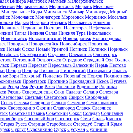
алая Вишера
Малгобек
Малмыж
Малоархангельск
Мегион
Медвежьегорск
Медногорск
Медынь
Межгорье
Минеральные Воды
Минусинск
Миньяр
Мирноград
Мирный
дейск
Молочанск
Мончегорск
Морозовск
Моршанск
Мосальск
волоки
Надым
Назарово
Назрань
Называевск
Нальчик
Нерчинск
Нерюнгри
Нестеров
Нефтегорск
Нефтекамск
ижний Тагил
Нижняя Салда
Нижняя Тура
Николаевск
Новоалтайск
Новоаннинский
Нововоронеж
Новогродовка
вск
Новоржев
Новороссийск
Новосибирск
Новосиль
нск
Новый Оскол
Новый Уренгой
Ногинск
Нолинск
Норильск
ктябрьск
Октябрьский
Окуловка
Олекминск
Оленегорск
стров
Островной
Острогожск
Отрадное
Отрадный
Оха
Оханск
льск
Перевоз
Пересвет
Переславль-Залесский
Пермь
Пестово
ки
Печора
Печоры
Пикалево
Пионерский
Питкяранта
Плавск
ные Зори
Полярный
Попасная
Поронайск
Порхов
Похвистнево
окопьевск
Пролетарск
Протвино
Прохладный
Псков
Пугачев
ово
Ревда
Реж
Реутов
Ржев
Ровеньки
Родинское
Родники
жск
Рязань
Сєвєродонецьк
Саки
Салават
Салаир
Салехард
Светлоград
Светлый
Светогорск
Свирск
Свободный
Севск
Сегежа
Селидово
Сельцо
Семенов
Семикаракорск
вск
Сковородино
Скопин
Славгород
Славск
Славянск
етск
Советская Гавань
Советский
Сокол
Соледар
Солигалич
сновоборск
Сосновый Бор
Сосногорск
Сочи
Спас-Деменск
Старая Русса
Старица
Старобельск
Стародуб
Старый Крым
ураж
Сургут
Суровикино
Сурск
Сусуман
Сухиничи