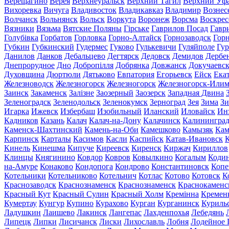
Верещагино
Верея
Верхнеуральск
Верхний Тагил
Верхний Уф
Вихоревка
Вичуга
Владивосток
Владикавказ
Владимир
Вознес
Волчанск
Вольнянск
Вольск
Воркута
Воронеж
Ворсма
Воскрес
Вязники
Вязьма
Вятские Поляны
Гірське
Гаврилов Посад
Гавр
Голубівка
Горбатов
Горловка
Горно-Алтайск
Горнозаводск
Гор
Губкин
Губкинский
Гудермес
Гуково
Гулькевичи
Гуляйполе
Гур
Данилов
Данков
Дебальцево
Дегтярск
Дедовск
Демидов
Дербе
Днепрорудное
Дно
Добропілля
Добрянка
Довжанск
Докучаевс
Духовщина
Дюртюли
Дятьково
Евпатория
Егорьевск
Ейск
Ека
Железноводск
Железногорск
Железногорск
Железногорск-Или
Заинск
Закаменск
Залізне
Заозерный
Заозерск
Западная Двина
Зеленоградск
Зеленодольск
Зеленокумск
Зерноград
Зея
Зима
Зи
Игарка
Ижевск
Избербаш
Изобильный
Иланский
Иловайск
Ин
Кадников
Казань
Калач
Калач-на-Дону
Калачинск
Калинингра
Каменск-Шахтинский
Камень-на-Оби
Камешково
Камызяк
Ка
Карпинск
Карталы
Касимов
Касли
Каспийск
Катав-Ивановск
К
Кинель
Кинешма
Кипуче
Киреевск
Киренск
Киржач
Кириллов
Клинцы
Княгинино
Ковдор
Ковров
Ковылкино
Когалым
Коди
на-Амуре
Конаково
Кондопога
Кондрово
Константиновск
Копе
Котельники
Котельниково
Котельнич
Котлас
Котово
Котовск
К
Краснозаводск
Краснознаменск
Краснознаменск
Краснокаменс
Красный Кут
Красный Сулин
Красный Холм
Кремінна
Кремен
Кумертау
Кунгур
Купино
Курахово
Курган
Курганинск
Куриль
Ладушкин
Лаишево
Лакинск
Лангепас
Лахденпохья
Лебедянь
Липецк
Липки
Лисичанск
Лиски
Лихославль
Лобня
Лодейное 