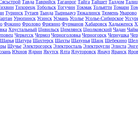
Сясьстрой
Тавда
Таврийск
Таганрог
Тайга
Тайшет
Талдом
Тали
Тихвин
Тихорецк
Тобольск
Тогучин
Токмак
Тольятти
Томари
То
ан
Туринск
Тутаев
Тында
Тырныауз
Тюкалинск
Тюмень
Уварово
артан
Урюпинск
Усинск
Усмань
Усолье
Усолье-Сибирское
Уссур
о
Фокино
Фролово
Фрязино
Фурманов
Хабаровск
Хадыженск
Х
івка
Хрустальный
Цивильск
Цимлянск
Циолковский
Чадан
Чайк
еповец
Черкесск
Чермоз
Черноголовка
Черногорск
Чернушка
Чер
Шарья
Шатура
Шахтерск
Шахты
Шахунья
Шацк
Шебекино
Шел
ры
Щучье
Электрогорск
Электросталь
Электроугли
Элиста
Энге
зань
Юхнов
Ядрин
Якутск
Ялта
Ялуторовск
Янаул
Яранск
Яро