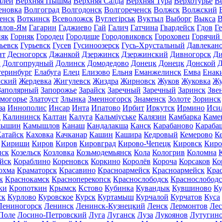
алей
Верхняя Пышма
Верхняя Салда
Верхняя Тура
Верхотурье
В
еновка
Волгоград
Волгодонск
Волгореченск
Волжск
Волжский
енск
Воткинск
Всеволожск
Вуглегірськ
Вуктыл
Выборг
Выкса
В
илов-Ям
Гагарин
Гаджиево
Гай
Галич
Гатчина
Гвардейск
Гдов
Г
няк
Горняк
Городец
Городище
Городовиковск
Гороховец
Горячий
ьевск
Гурьевск
Гусев
Гусиноозерск
Гусь-Хрустальный
Давлекан
нт
Десногорск
Джанкой
Дзержинск
Дзержинский
Дивногорск
Ди
к
Долгопрудный
Долинск
Домодедово
Донецк
Донецк
Донской
Д
теринбург
Елабуга
Елец
Елизово
Ельня
Еманжелинск
Емва
Енак
мский
Жердевка
Жигулевск
Жиздра
Жирновск
Жуков
Жуковка
Жу
Заполярный
Запорожье
Зарайск
Заречный
Заречный
Заринск
Зве
могорье
Златоуст
Злынка
Змеиногорск
Знаменск
Золоте
Зоринск
за
Иннополис
Инсар
Инта
Ипатово
Ирбит
Иркутск
Ирмино
Иси
д
Калининск
Калтан
Калуга
Кальміуське
Калязин
Камбарка
Каме
мышин
Камышлов
Канаш
Кандалакша
Канск
Карабаново
Караба
атайск
Каховка
Качканар
Кашин
Кашира
Кедровый
Кемерово
К
Кириши
Киров
Киров
Кировград
Кирово-Чепецк
Кировск
Киро
нск
Козельск
Козловка
Козьмодемьянск
Кола
Кологрив
Коломна
йск
Кораблино
Кореновск
Коркино
Королёв
Короча
Корсаков
Ко
охма
Краматорск
Красавино
Красноармейск
Красноармейск
Кра
к
Краснокамск
Красноперекопск
Краснослободск
Краснослободс
ки
Кропоткин
Крымск
Кстово
Кубинка
Кувандык
Кувшиново
Ку
ск
Курлово
Куровское
Курск
Куртамыш
Курчалой
Курчатов
Куса
Лениногорск
Ленинск
Ленинск-Кузнецкий
Ленск
Лермонтов
Ле
Поле
Лосино-Петровский
Луга
Луганск
Луза
Лукоянов
Лутугин