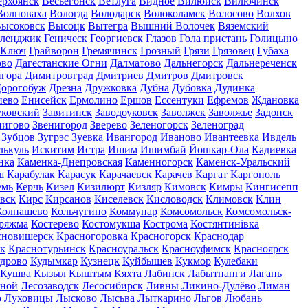
ерхоянск
Весьегонск
Ветлуга
Видное
Вилюйск
Вилючинск
Волноваха
Вологда
Володарск
Волоколамск
Волосово
Волхов
ысоковск
Высоцк
Вытегра
Вышний Волочек
Вяземский
еленджик
Геническ
Георгиевск
Глазов
Гола пристань
Голицыно
 Ключ
Грайворон
Гремячинск
Грозный
Грязи
Грязовец
Губаха
ово
Дагестанские Огни
Далматово
Дальнегорск
Дальнереченск
гора
Димитровград
Дмитриев
Дмитров
Дмитровск
орогобуж
Дрезна
Дружковка
Дубна
Дубовка
Дудинка
иево
Енисейск
Ермолино
Ершов
Ессентуки
Ефремов
Ждановка
ковский
Завитинск
Заводоуковск
Заволжск
Заволжье
Задонск
нигово
Звенигород
Зверево
Зеленогорск
Зеленоград
Зубцов
Зугрэс
Зуевка
Ивангород
Иваново
Ивантеевка
Ивдель
лькуль
Искитим
Истра
Ишим
Ишимбай
Йошкар-Ола
Кадиевка
нка
Каменка-Днепровская
Каменногорск
Каменск-Уральский
ш
Карабулак
Карасук
Карачаевск
Карачев
Каргат
Каргополь
емь
Керчь
Кизел
Кизилюрт
Кизляр
Кимовск
Кимры
Кингисепп
вск
Кирс
Кирсанов
Киселевск
Кисловодск
Климовск
Клин
Колпашево
Кольчугино
Коммунар
Комсомольск
Комсомольск-
ряжма
Костерево
Костомукша
Кострома
Костянтинівка
сновишерск
Красногоровка
Красногорск
Краснодар
к
Краснотурьинск
Красноуральск
Красноуфимск
Красноярск
дрово
Кудымкар
Кузнецк
Куйбышев
Кукмор
Кулебаки
Кушва
Кызыл
Кыштым
Кяхта
Лабинск
Лабытнанги
Лагань
сной
Лесозаводск
Лесосибирск
Ливны
Ликино-Дулёво
Лиман
о
Луховицы
Лысково
Лысьва
Лыткарино
Льгов
Любань