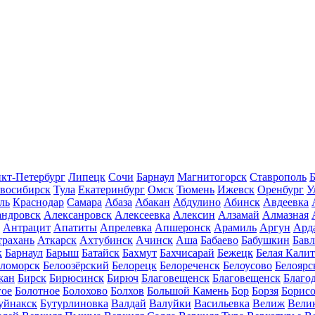
кт-Петербург
Липецк
Сочи
Барнаул
Магнитогорск
Ставрополь
Б
восибирск
Тула
Екатеринбург
Омск
Тюмень
Ижевск
Оренбург
У
ль
Краснодар
Самара
Абаза
Абакан
Абдулино
Абинск
Авдеевка
андровск
Алексанровск
Алексеевка
Алексин
Алзамай
Алмазная
Антрацит
Апатиты
Апрелевка
Апшеронск
Арамиль
Аргун
Ард
трахань
Аткарск
Ахтубинск
Ачинск
Аша
Бабаево
Бабушкин
Бав
к
Барнаул
Барыш
Батайск
Бахмут
Бахчисарай
Бежецк
Белая Калит
еломорск
Белоозёрский
Белорецк
Белореченск
Белоусово
Белоярс
жан
Бирск
Бирюсинск
Бирюч
Благовещенск
Благовещенск
Благо
гое
Болотное
Болохово
Болхов
Большой Камень
Бор
Борзя
Борисо
уйнакск
Бутурлиновка
Валдай
Валуйки
Васильевка
Велиж
Вели