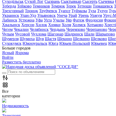
Суходільськ
Сухой Лог
Сызрань
Сыктывкар
Сысерть
Сычевка
Теберда
Тейково
Темников
Темрюк
Терек
Тетюши
Тимашевск
Трехгорный
Троицк
Трубчевск
Туапсе
Туймазы
Тула
Тулун
Тур
Украинск
Улан-Удэ
Ульяновск
Унеча
Урай
Урень
Уржум
Урус-М
Лабинск
Устюжна
Уфа
Ухта
Учалы
Уяр
Фатеж
Феодосия
Фокин
Хвалынск
Херсон
Хилок
Химки
Холм
Холмск
Хотьково
Хрест
Чегем
Чекалин
Челябинск
Чердынь
Черемхово
Черепаново
Чер
Чулым
Чусовой
Чухлома
Шагонар
Шадринск
Шали
Шарыпово
Шумерля
Шумиха
Шуя
Щастя
Щекино
Щелкино
Щелково
Щиг
Сухокумск
Южноуральск
Юрга
Юрьев-Польский
Юрьевец
Юрю
Больше городов
Ясный
Яхрома
Войти
Разместить бесплатно
Все
категории
Недвижимость
Транспорт