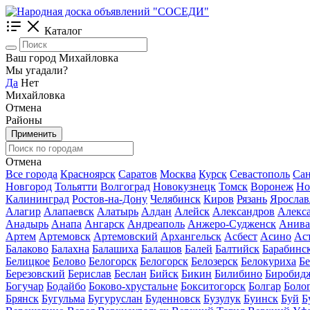
Каталог
Ваш город Михайловка
Мы угадали?
Да
Нет
Михайловка
Отмена
Районы
Применить
Отмена
Все города
Красноярск
Саратов
Москва
Курск
Севастополь
Сан
Новгород
Тольятти
Волгоград
Новокузнецк
Томск
Воронеж
Но
Калининград
Ростов-на-Дону
Челябинск
Киров
Рязань
Ярослав
Алагир
Алапаевск
Алатырь
Алдан
Алейск
Александров
Алекс
Анадырь
Анапа
Ангарск
Андреаполь
Анжеро-Судженск
Анива
Артем
Артемовск
Артемовский
Архангельск
Асбест
Асино
Ас
Балаково
Балахна
Балашиха
Балашов
Балей
Балтийск
Барабинс
Белицкое
Белово
Белогорск
Белогорск
Белозерск
Белокуриха
Б
Березовский
Берислав
Беслан
Бийск
Бикин
Билибино
Биробид
Богучар
Бодайбо
Боково-хрустальне
Бокситогорск
Болгар
Боло
Брянск
Бугульма
Бугуруслан
Буденновск
Бузулук
Буинск
Буй
Б