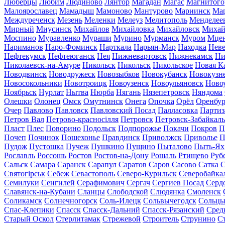
Люберцы
Любим
Людиново
Лянтор
Магадан
Магас
Магнитого
Малоярославец
Мамадыш
Мамоново
Мантурово
Мариинск
Ма
Междуреченск
Мезень
Меленки
Мелеуз
Мелитополь
Менделее
Мирный
Миусинск
Михайлов
Михайловка
Михайловск
Михай
Моспино
Муравленко
Мураши
Мурино
Мурманск
Муром
Мце
Нариманов
Наро-Фоминск
Нарткала
Нарьян-Мар
Находка
Неве
Нефтекумск
Нефтеюганск
Нея
Нижневартовск
Нижнекамск
Ни
Николаевск-на-Амуре
Никольск
Никольск
Никольское
Новая К
Новодвинск
Новодружеск
Новозыбков
Новокубанск
Новокузн
Новосокольники
Новотроицк
Новоузенск
Новоульяновск
Ново
Ноябрьск
Нурлат
Нытва
Нюрба
Нягань
Нязепетровск
Няндома
Олешки
Олонец
Омск
Омутнинск
Онега
Опочка
Орёл
Оренбур
Очер
Павлово
Павловск
Павловский Посад
Палласовка
Партиз
Петров Вал
Петрово-красносілля
Петровск
Петровск-Забайкал
Пласт
Плес
Поворино
Подольск
Подпорожье
Покачи
Покров
П
Почеп
Починок
Пошехонье
Правдинск
Приволжск
Приволье
П
Пудож
Пустошка
Пучеж
Пушкино
Пущино
Пыталово
Пыть-Ях
Рославль
Россошь
Ростов
Ростов-на-Дону
Рошаль
Ртищево
Руб
Сальск
Самара
Саранск
Сарапул
Саратов
Саров
Сасово
Сатка
С
Святогірськ
Себеж
Севастополь
Северо-Курильск
Северобайка
Семилуки
Сенгилей
Серафимович
Сергач
Сергиев Посад
Серд
Славянск-на-Кубани
Сланцы
Слободской
Слюдянка
Смоленск
Соликамск
Солнечногорск
Соль-Илецк
Сольвычегодск
Сольц
Спас-Клепики
Спасск
Спасск-Дальний
Спасск-Рязанский
Сред
Старый Оскол
Стерлитамак
Стрежевой
Строитель
Струнино
С