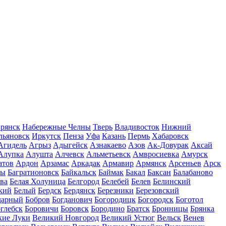
рянск
Набережные Челны
Тверь
Владивосток
Нижний
льяновск
Иркутск
Пенза
Уфа
Казань
Пермь
Хабаровск
Агидель
Агрыз
Адыгейск
Азнакаево
Азов
Ак-Довурак
Аксай
Алупка
Алушта
Алчевск
Альметьевск
Амвросиевка
Амурск
атов
Ардон
Арзамас
Аркадак
Армавир
Армянск
Арсеньев
Арск
лы
Багратионовск
Байкальск
Баймак
Бакал
Баксан
Балабаново
ва
Белая Холуница
Белгород
Белебей
Белев
Белинский
кий
Белый
Бердск
Бердянск
Березники
Березовский
дарный
Бобров
Богданович
Богородицк
Богородск
Боготол
глебск
Боровичи
Боровск
Бородино
Братск
Бронницы
Брянка
кие Луки
Великий Новгород
Великий Устюг
Вельск
Венев