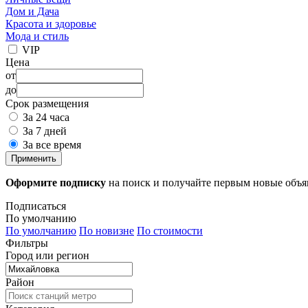
Дом и Дача
Красота и здоровье
Мода и стиль
VIP
Цена
от
до
Срок размещения
За 24 часа
За 7 дней
За все время
Применить
Оформите подписку
на поиск и получайте первым новые объ
Подписаться
По умолчанию
По умолчанию
По новизне
По стоимости
Фильтры
Город или регион
Район