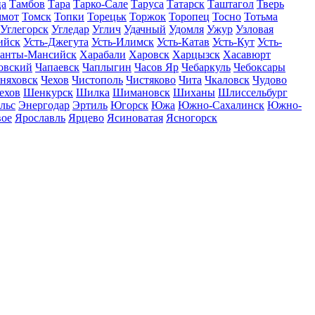
ца
Тамбов
Тара
Тарко-Сале
Таруса
Татарск
Таштагол
Тверь
ммот
Томск
Топки
Торецьк
Торжок
Торопец
Тосно
Тотьма
Углегорск
Угледар
Углич
Удачный
Удомля
Ужур
Узловая
ийск
Усть-Джегута
Усть-Илимск
Усть-Катав
Усть-Кут
Усть-
анты-Мансийск
Харабали
Харовск
Харцызск
Хасавюрт
овский
Чапаевск
Чаплыгин
Часов Яр
Чебаркуль
Чебоксары
няховск
Чехов
Чистополь
Чистяково
Чита
Чкаловск
Чудово
ехов
Шенкурск
Шилка
Шимановск
Шиханы
Шлиссельбург
льс
Энергодар
Эртиль
Югорск
Южа
Южно-Сахалинск
Южно-
вое
Ярославль
Ярцево
Ясиноватая
Ясногорск