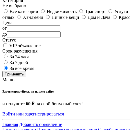
Категория
Не выбрано
Все категории
Недвижимость
Транспорт
Услуги
отдых
Хэндмейд
Личные вещи
Дом и Дача
Красо
Цена
от
до
Статус
VIP объявление
Срок размещения
За 24 часа
За 7 дней
За все время
Применить
Меню
Зарегистрируйтесь на нашем сайте
и получите
60 ₽
на свой бонусный счет!
Войти или зарегистрироваться
Главная
Добавить объявление
Правила сервиса
Пользовательское соглашение
Служба поддер