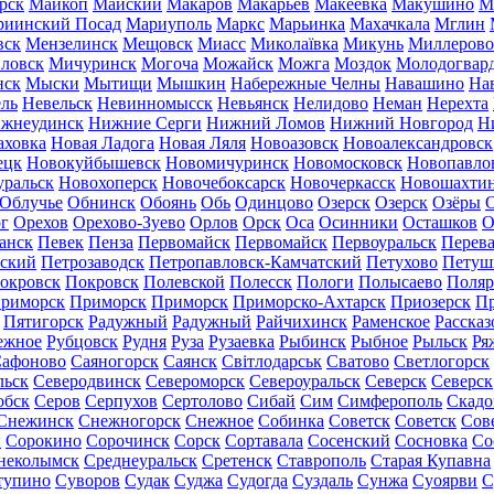
рск
Майкоп
Майский
Макаров
Макарьев
Макеевка
Макушино
М
риинский Посад
Мариуполь
Маркс
Марьинка
Махачкала
Мглин
вск
Мензелинск
Мещовск
Миасс
Миколаївка
Микунь
Миллерово
ловск
Мичуринск
Могоча
Можайск
Можга
Моздок
Молодогвар
нск
Мыски
Мытищи
Мышкин
Набережные Челны
Навашино
На
ль
Невельск
Невинномысск
Невьянск
Нелидово
Неман
Нерехта
жнеудинск
Нижние Серги
Нижний Ломов
Нижний Новгород
Н
аховка
Новая Ладога
Новая Ляля
Новоазовск
Новоалександровск
ецк
Новокуйбышевск
Новомичуринск
Новомосковск
Новопавло
уральск
Новохоперск
Новочебоксарск
Новочеркасск
Новошахти
Облучье
Обнинск
Обоянь
Обь
Одинцово
Озерск
Озерск
Озёры
О
г
Орехов
Орехово-Зуево
Орлов
Орск
Оса
Осинники
Осташков
О
анск
Певек
Пенза
Первомайск
Первомайск
Первоуральск
Перева
ьский
Петрозаводск
Петропавловск-Камчатский
Петухово
Петуш
окровск
Покровск
Полевской
Полесск
Пологи
Полысаево
Поляр
риморск
Приморск
Приморск
Приморско-Ахтарск
Приозерск
Пр
Пятигорск
Радужный
Радужный
Райчихинск
Раменское
Рассказ
ежное
Рубцовск
Рудня
Руза
Рузаевка
Рыбинск
Рыбное
Рыльск
Ря
афоново
Саяногорск
Саянск
Світлодарськ
Сватово
Светлогорск
льск
Северодвинск
Североморск
Североуральск
Северск
Северск
обск
Серов
Серпухов
Сертолово
Сибай
Сим
Симферополь
Скадо
Снежинск
Снежногорск
Снежное
Собинка
Советск
Советск
Сов
ы
Сорокино
Сорочинск
Сорск
Сортавала
Сосенский
Сосновка
Со
неколымск
Среднеуральск
Сретенск
Ставрополь
Старая Купавна
тупино
Суворов
Судак
Суджа
Судогда
Суздаль
Сунжа
Суоярви
С