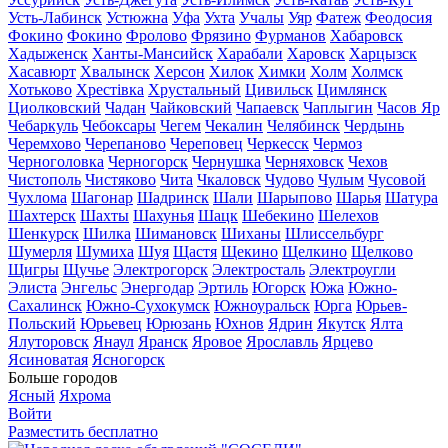
Усть-Лабинск
Устюжна
Уфа
Ухта
Учалы
Уяр
Фатеж
Феодосия
Фокино
Фокино
Фролово
Фрязино
Фурманов
Хабаровск
Хадыженск
Ханты-Мансийск
Харабали
Харовск
Харцызск
Хасавюрт
Хвалынск
Херсон
Хилок
Химки
Холм
Холмск
Хотьково
Хрестівка
Хрустальный
Цивильск
Цимлянск
Циолковский
Чадан
Чайковский
Чапаевск
Чаплыгин
Часов Яр
Чебаркуль
Чебоксары
Чегем
Чекалин
Челябинск
Чердынь
Черемхово
Черепаново
Череповец
Черкесск
Чермоз
Черноголовка
Черногорск
Чернушка
Черняховск
Чехов
Чистополь
Чистяково
Чита
Чкаловск
Чудово
Чулым
Чусовой
Чухлома
Шагонар
Шадринск
Шали
Шарыпово
Шарья
Шатура
Шахтерск
Шахты
Шахунья
Шацк
Шебекино
Шелехов
Шенкурск
Шилка
Шимановск
Шиханы
Шлиссельбург
Шумерля
Шумиха
Шуя
Щастя
Щекино
Щелкино
Щелково
Щигры
Щучье
Электрогорск
Электросталь
Электроугли
Элиста
Энгельс
Энергодар
Эртиль
Югорск
Южа
Южно-
Сахалинск
Южно-Сухокумск
Южноуральск
Юрга
Юрьев-
Польский
Юрьевец
Юрюзань
Юхнов
Ядрин
Якутск
Ялта
Ялуторовск
Янаул
Яранск
Яровое
Ярославль
Ярцево
Ясиноватая
Ясногорск
Больше городов
Ясный
Яхрома
Войти
Разместить бесплатно