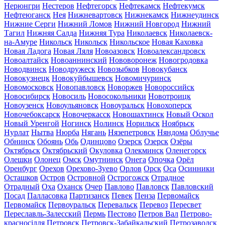
Нерюнгри
Нестеров
Нефтегорск
Нефтекамск
Нефтекумск
Нефтеюганск
Нея
Нижневартовск
Нижнекамск
Нижнеудинск
Нижние Серги
Нижний Ломов
Нижний Новгород
Нижний
Тагил
Нижняя Салда
Нижняя Тура
Николаевск
Николаевск-
на-Амуре
Никольск
Никольск
Никольское
Новая Каховка
Новая Ладога
Новая Ляля
Новоазовск
Новоалександровск
Новоалтайск
Новоаннинский
Нововоронеж
Новогродовка
Новодвинск
Новодружеск
Новозыбков
Новокубанск
Новокузнецк
Новокуйбышевск
Новомичуринск
Новомосковск
Новопавловск
Новоржев
Новороссийск
Новосибирск
Новосиль
Новосокольники
Новотроицк
Новоузенск
Новоульяновск
Новоуральск
Новохоперск
Новочебоксарск
Новочеркасск
Новошахтинск
Новый Оскол
Новый Уренгой
Ногинск
Нолинск
Норильск
Ноябрьск
Нурлат
Нытва
Нюрба
Нягань
Нязепетровск
Няндома
Облучье
Обнинск
Обоянь
Обь
Одинцово
Озерск
Озерск
Озёры
Октябрьск
Октябрьский
Окуловка
Олекминск
Оленегорск
Олешки
Олонец
Омск
Омутнинск
Онега
Опочка
Орёл
Оренбург
Орехов
Орехово-Зуево
Орлов
Орск
Оса
Осинники
Осташков
Остров
Островной
Острогожск
Отрадное
Отрадный
Оха
Оханск
Очер
Павлово
Павловск
Павловский
Посад
Палласовка
Партизанск
Певек
Пенза
Первомайск
Первомайск
Первоуральск
Перевальск
Перевоз
Пересвет
Переславль-Залесский
Пермь
Пестово
Петров Вал
Петрово-
красносілля
Петровск
Петровск-Забайкальский
Петрозаводск