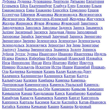
Дубовка
Дудинка
Духовщина
Дюртюли
Дятьково
Евпатория
Егорьевск
Ейск
Екатеринбург
Елабуга
Елец
Елизово
Ельня
Еманжелинск
Емва
Енакиево
Енисейск
Ермолино
Ершов
Ессентуки
Ефремов
Ждановка
Железноводск
Железногорск
Железногорск
Железногорск-Илимский
Жердевка
Жигулевск
Жиздра
Жирновск
Жуков
Жуковка
Жуковский
Завитинск
Заводоуковск
Заволжск
Заволжье
Задонск
Заинск
Закаменск
Залізне
Заозерный
Заозерск
Западная Двина
Заполярный
Запорожье
Зарайск
Заречный
Заречный
Заринск
Звенигово
Звенигород
Зверево
Зеленогорск
Зеленоград
Зеленоградск
Зеленодольск
Зеленокумск
Зерноград
Зея
Зима
Зимогорье
Златоуст
Злынка
Змеиногорск
Знаменск
Золоте
Зоринск
Зубцов
Зугрэс
Зуевка
Ивангород
Иваново
Ивантеевка
Ивдель
Игарка
Ижевск
Избербаш
Изобильный
Иланский
Иловайск
Инза
Иннополис
Инсар
Инта
Ипатово
Ирбит
Иркутск
Ирмино
Исилькуль
Искитим
Истра
Ишим
Ишимбай
Йошкар-
Ола
Кадиевка
Кадников
Казань
Калач
Калач-на-Дону
Калачинск
Калининград
Калининск
Калтан
Калуга
Кальміуське
Калязин
Камбарка
Каменка
Каменка-
Днепровская
Каменногорск
Каменск-Уральский
Каменск-
Шахтинский
Камень-на-Оби
Камешково
Камызяк
Камышин
Камышлов
Канаш
Кандалакша
Канск
Карабаново
Карабаш
Карабулак
Карасук
Карачаевск
Карачев
Каргат
Каргополь
Карпинск
Карталы
Касимов
Касли
Каспийск
Катав-Ивановск
Катайск
Каховка
Качканар
Кашин
Кашира
Кедровый