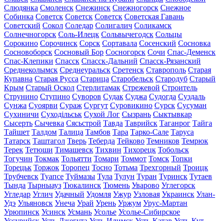
Слюдянка
Смоленск
Снежинск
Снежногорск
Снежное
Собинка
Советск
Советск
Советск
Советская Гавань
Советский
Сокол
Соледар
Солигалич
Соликамск
Солнечногорск
Соль-Илецк
Сольвычегодск
Сольцы
Сорокино
Сорочинск
Сорск
Сортавала
Сосенский
Сосновка
Сосновоборск
Сосновый Бор
Сосногорск
Сочи
Спас-Деменск
Спас-Клепики
Спасск
Спасск-Дальний
Спасск-Рязанский
Среднеколымск
Среднеуральск
Сретенск
Ставрополь
Старая
Купавна
Старая Русса
Старица
Старобельск
Стародуб
Старый
Крым
Старый Оскол
Стерлитамак
Стрежевой
Строитель
Струнино
Ступино
Суворов
Судак
Суджа
Судогда
Суздаль
Сунжа
Суоярви
Сураж
Сургут
Суровикино
Сурск
Сусуман
Сухиничи
Суходільськ
Сухой Лог
Сызрань
Сыктывкар
Сысерть
Сычевка
Сясьстрой
Тавда
Таврийск
Таганрог
Тайга
Тайшет
Талдом
Талица
Тамбов
Тара
Тарко-Сале
Таруса
Татарск
Таштагол
Тверь
Теберда
Тейково
Темников
Темрюк
Терек
Тетюши
Тимашевск
Тихвин
Тихорецк
Тобольск
Тогучин
Токмак
Тольятти
Томари
Томмот
Томск
Топки
Торецьк
Торжок
Торопец
Тосно
Тотьма
Трехгорный
Троицк
Трубчевск
Туапсе
Туймазы
Тула
Тулун
Туран
Туринск
Тутаев
Тында
Тырныауз
Тюкалинск
Тюмень
Уварово
Углегорск
Угледар
Углич
Удачный
Удомля
Ужур
Узловая
Украинск
Улан-
Удэ
Ульяновск
Унеча
Урай
Урень
Уржум
Урус-Мартан
Урюпинск
Усинск
Усмань
Усолье
Усолье-Сибирское
Уссурийск
Усть-Джегута
Усть-Илимск
Усть-Катав
Усть-Кут