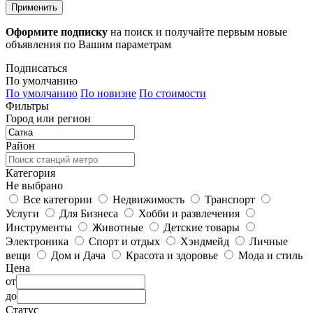
Применить
Оформите подписку
на поиск и получайте первым новые
объявления по Вашим параметрам
Подписаться
По умолчанию
По умолчанию
По новизне
По стоимости
Фильтры
Город или регион
Район
Категория
Не выбрано
Все категории
Недвижимость
Транспорт
Услуги
Для Бизнеса
Хобби и развлечения
Инструменты
Животные
Детские товары
Электроника
Спорт и отдых
Хэндмейд
Личные
вещи
Дом и Дача
Красота и здоровье
Мода и стиль
Цена
от
до
Статус