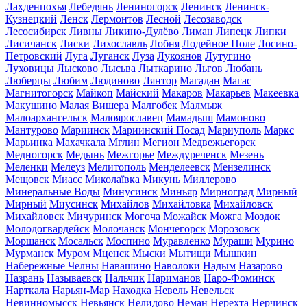
Лахденпохья
Лебедянь
Лениногорск
Ленинск
Ленинск-
Кузнецкий
Ленск
Лермонтов
Лесной
Лесозаводск
Лесосибирск
Ливны
Ликино-Дулёво
Лиман
Липецк
Липки
Лисичанск
Лиски
Лихославль
Лобня
Лодейное Поле
Лосино-
Петровский
Луга
Луганск
Луза
Лукоянов
Лутугино
Луховицы
Лысково
Лысьва
Лыткарино
Льгов
Любань
Люберцы
Любим
Людиново
Лянтор
Магадан
Магас
Магнитогорск
Майкоп
Майский
Макаров
Макарьев
Макеевка
Макушино
Малая Вишера
Малгобек
Малмыж
Малоархангельск
Малоярославец
Мамадыш
Мамоново
Мантурово
Мариинск
Мариинский Посад
Мариуполь
Маркс
Марьинка
Махачкала
Мглин
Мегион
Медвежьегорск
Медногорск
Медынь
Межгорье
Междуреченск
Мезень
Меленки
Мелеуз
Мелитополь
Менделеевск
Мензелинск
Мещовск
Миасс
Миколаївка
Микунь
Миллерово
Минеральные Воды
Минусинск
Миньяр
Мирноград
Мирный
Мирный
Миусинск
Михайлов
Михайловка
Михайловск
Михайловск
Мичуринск
Могоча
Можайск
Можга
Моздок
Молодогвардейск
Молочанск
Мончегорск
Морозовск
Моршанск
Мосальск
Моспино
Муравленко
Мураши
Мурино
Мурманск
Муром
Мценск
Мыски
Мытищи
Мышкин
Набережные Челны
Навашино
Наволоки
Надым
Назарово
Назрань
Называевск
Нальчик
Нариманов
Наро-Фоминск
Нарткала
Нарьян-Мар
Находка
Невель
Невельск
Невинномысск
Невьянск
Нелидово
Неман
Нерехта
Нерчинск