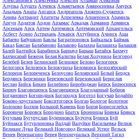
Алексанровск
Алексеевка
Алексин
Алзамай
Алмазная
Алупка
Алушта
Алчевск
Альметьевск
Амвросиевка
Амурск
Анадырь
Анапа
Ангарск
Андреаполь
Анжеро-Судженск
Анива
Антрацит
Апатиты
Апрелевка
Апшеронск
Арамиль
Аргун
Ардатов
Ардон
Арзамас
Аркадак
Армавир
Армянск
Арсеньев
Арск
Артем
Артемовск
Артемовский
Архангельск
Асбест
Асино
Астрахань
Аткарск
Ахтубинск
Ачинск
Аша
Бабаево
Бабушкин
Бавлы
Багратионовск
Байкальск
Баймак
Бакал
Баксан
Балабаново
Балаково
Балахна
Балашиха
Балашов
Балей
Балтийск
Барабинск
Барнаул
Барыш
Батайск
Бахмут
Бахчисарай
Бежецк
Белая Калитва
Белая Холуница
Белгород
Белебей
Белев
Белинский
Белицкое
Белово
Белогорск
Белогорск
Белозерск
Белокуриха
Беломорск
Белоозёрский
Белорецк
Белореченск
Белоусово
Белоярский
Белый
Бердск
Бердянск
Березники
Березовский
Березовский
Берислав
Беслан
Бийск
Бикин
Билибино
Биробиджан
Бирск
Бирюсинск
Бирюч
Благовещенск
Благовещенск
Благодарный
Бобров
Богданович
Богородицк
Богородск
Боготол
Богучар
Бодайбо
Боково-хрустальне
Бокситогорск
Болгар
Бологое
Болотное
Болохово
Болхов
Большой Камень
Бор
Борзя
Борисоглебск
Боровичи
Боровск
Бородино
Братск
Бронницы
Брянка
Брянск
Бугульма
Бугуруслан
Буденновск
Бузулук
Буинск
Буй
Буйнакск
Бутурлиновка
Валдай
Валуйки
Васильевка
Велиж
Великие Луки
Великий Новгород
Великий Устюг
Вельск
Венев
Верещагино
Верея
Верхнеуральск
Верхний Тагил