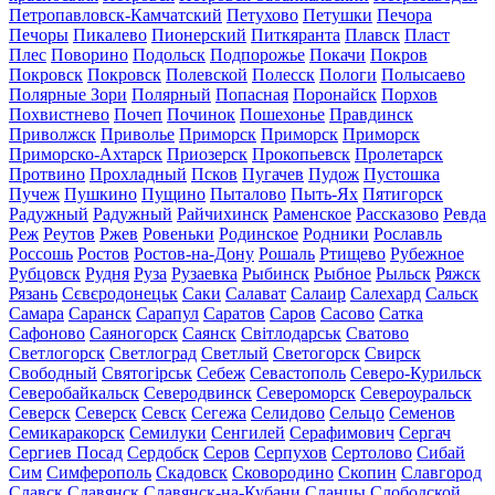
Петропавловск-Камчатский
Петухово
Петушки
Печора
Печоры
Пикалево
Пионерский
Питкяранта
Плавск
Пласт
Плес
Поворино
Подольск
Подпорожье
Покачи
Покров
Покровск
Покровск
Полевской
Полесск
Пологи
Полысаево
Полярные Зори
Полярный
Попасная
Поронайск
Порхов
Похвистнево
Почеп
Починок
Пошехонье
Правдинск
Приволжск
Приволье
Приморск
Приморск
Приморск
Приморско-Ахтарск
Приозерск
Прокопьевск
Пролетарск
Протвино
Прохладный
Псков
Пугачев
Пудож
Пустошка
Пучеж
Пушкино
Пущино
Пыталово
Пыть-Ях
Пятигорск
Радужный
Радужный
Райчихинск
Раменское
Рассказово
Ревда
Реж
Реутов
Ржев
Ровеньки
Родинское
Родники
Рославль
Россошь
Ростов
Ростов-на-Дону
Рошаль
Ртищево
Рубежное
Рубцовск
Рудня
Руза
Рузаевка
Рыбинск
Рыбное
Рыльск
Ряжск
Рязань
Сєвєродонецьк
Саки
Салават
Салаир
Салехард
Сальск
Самара
Саранск
Сарапул
Саратов
Саров
Сасово
Сатка
Сафоново
Саяногорск
Саянск
Світлодарськ
Сватово
Светлогорск
Светлоград
Светлый
Светогорск
Свирск
Свободный
Святогірськ
Себеж
Севастополь
Северо-Курильск
Северобайкальск
Северодвинск
Североморск
Североуральск
Северск
Северск
Севск
Сегежа
Селидово
Сельцо
Семенов
Семикаракорск
Семилуки
Сенгилей
Серафимович
Сергач
Сергиев Посад
Сердобск
Серов
Серпухов
Сертолово
Сибай
Сим
Симферополь
Скадовск
Сковородино
Скопин
Славгород
Славск
Славянск
Славянск-на-Кубани
Сланцы
Слободской