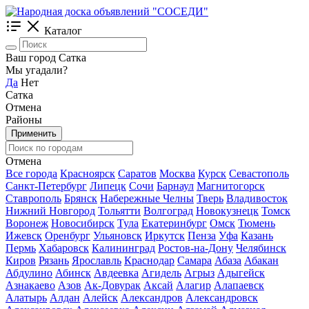
Каталог
Ваш город Сатка
Мы угадали?
Да
Нет
Сатка
Отмена
Районы
Применить
Отмена
Все города
Красноярск
Саратов
Москва
Курск
Севастополь
Санкт-Петербург
Липецк
Сочи
Барнаул
Магнитогорск
Ставрополь
Брянск
Набережные Челны
Тверь
Владивосток
Нижний Новгород
Тольятти
Волгоград
Новокузнецк
Томск
Воронеж
Новосибирск
Тула
Екатеринбург
Омск
Тюмень
Ижевск
Оренбург
Ульяновск
Иркутск
Пенза
Уфа
Казань
Пермь
Хабаровск
Калининград
Ростов-на-Дону
Челябинск
Киров
Рязань
Ярославль
Краснодар
Самара
Абаза
Абакан
Абдулино
Абинск
Авдеевка
Агидель
Агрыз
Адыгейск
Азнакаево
Азов
Ак-Довурак
Аксай
Алагир
Алапаевск
Алатырь
Алдан
Алейск
Александров
Александровск