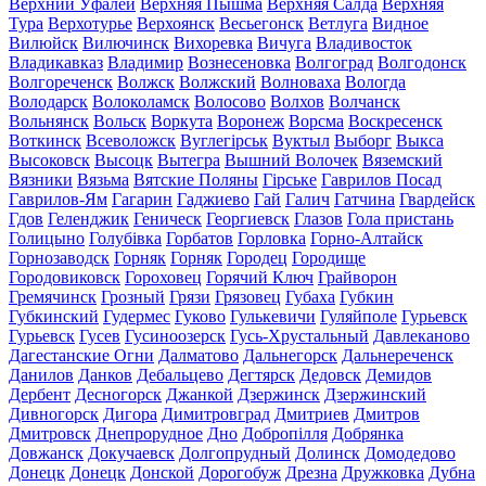
Верхний Уфалей
Верхняя Пышма
Верхняя Салда
Верхняя
Тура
Верхотурье
Верхоянск
Весьегонск
Ветлуга
Видное
Вилюйск
Вилючинск
Вихоревка
Вичуга
Владивосток
Владикавказ
Владимир
Вознесеновка
Волгоград
Волгодонск
Волгореченск
Волжск
Волжский
Волноваха
Вологда
Володарск
Волоколамск
Волосово
Волхов
Волчанск
Вольнянск
Вольск
Воркута
Воронеж
Ворсма
Воскресенск
Воткинск
Всеволожск
Вуглегірськ
Вуктыл
Выборг
Выкса
Высоковск
Высоцк
Вытегра
Вышний Волочек
Вяземский
Вязники
Вязьма
Вятские Поляны
Гірське
Гаврилов Посад
Гаврилов-Ям
Гагарин
Гаджиево
Гай
Галич
Гатчина
Гвардейск
Гдов
Геленджик
Геническ
Георгиевск
Глазов
Гола пристань
Голицыно
Голубівка
Горбатов
Горловка
Горно-Алтайск
Горнозаводск
Горняк
Горняк
Городец
Городище
Городовиковск
Гороховец
Горячий Ключ
Грайворон
Гремячинск
Грозный
Грязи
Грязовец
Губаха
Губкин
Губкинский
Гудермес
Гуково
Гулькевичи
Гуляйполе
Гурьевск
Гурьевск
Гусев
Гусиноозерск
Гусь-Хрустальный
Давлеканово
Дагестанские Огни
Далматово
Дальнегорск
Дальнереченск
Данилов
Данков
Дебальцево
Дегтярск
Дедовск
Демидов
Дербент
Десногорск
Джанкой
Дзержинск
Дзержинский
Дивногорск
Дигора
Димитровград
Дмитриев
Дмитров
Дмитровск
Днепрорудное
Дно
Добропілля
Добрянка
Довжанск
Докучаевск
Долгопрудный
Долинск
Домодедово
Донецк
Донецк
Донской
Дорогобуж
Дрезна
Дружковка
Дубна