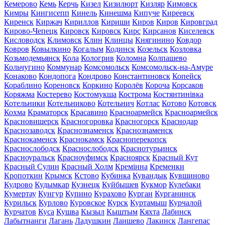
Кемерово
Кемь
Керчь
Кизел
Кизилюрт
Кизляр
Кимовск
Кимры
Кингисепп
Кинель
Кинешма
Кипуче
Киреевск
Киренск
Киржач
Кириллов
Кириши
Киров
Киров
Кировград
Кирово-Чепецк
Кировск
Кировск
Кирс
Кирсанов
Киселевск
Кисловодск
Климовск
Клин
Клинцы
Княгинино
Ковдор
Ковров
Ковылкино
Когалым
Кодинск
Козельск
Козловка
Козьмодемьянск
Кола
Кологрив
Коломна
Колпашево
Кольчугино
Коммунар
Комсомольск
Комсомольск-на-Амуре
Конаково
Кондопога
Кондрово
Константиновск
Копейск
Кораблино
Кореновск
Коркино
Королёв
Короча
Корсаков
Коряжма
Костерево
Костомукша
Кострома
Костянтинівка
Котельники
Котельниково
Котельнич
Котлас
Котово
Котовск
Кохма
Краматорск
Красавино
Красноармейск
Красноармейск
Красновишерск
Красногоровка
Красногорск
Краснодар
Краснозаводск
Краснознаменск
Краснознаменск
Краснокаменск
Краснокамск
Красноперекопск
Краснослободск
Краснослободск
Краснотурьинск
Красноуральск
Красноуфимск
Красноярск
Красный Кут
Красный Сулин
Красный Холм
Кремінна
Кременки
Кропоткин
Крымск
Кстово
Кубинка
Кувандык
Кувшиново
Кудрово
Кудымкар
Кузнецк
Куйбышев
Кукмор
Кулебаки
Кумертау
Кунгур
Купино
Курахово
Курган
Курганинск
Курильск
Курлово
Куровское
Курск
Куртамыш
Курчалой
Курчатов
Куса
Кушва
Кызыл
Кыштым
Кяхта
Лабинск
Лабытнанги
Лагань
Ладушкин
Лаишево
Лакинск
Лангепас