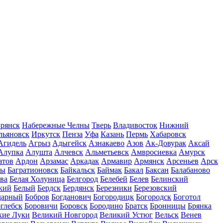
рянск
Набережные Челны
Тверь
Владивосток
Нижний
льяновск
Иркутск
Пенза
Уфа
Казань
Пермь
Хабаровск
Агидель
Агрыз
Адыгейск
Азнакаево
Азов
Ак-Довурак
Аксай
Алупка
Алушта
Алчевск
Альметьевск
Амвросиевка
Амурск
атов
Ардон
Арзамас
Аркадак
Армавир
Армянск
Арсеньев
Арск
лы
Багратионовск
Байкальск
Баймак
Бакал
Баксан
Балабаново
ва
Белая Холуница
Белгород
Белебей
Белев
Белинский
кий
Белый
Бердск
Бердянск
Березники
Березовский
дарный
Бобров
Богданович
Богородицк
Богородск
Боготол
глебск
Боровичи
Боровск
Бородино
Братск
Бронницы
Брянка
кие Луки
Великий Новгород
Великий Устюг
Вельск
Венев