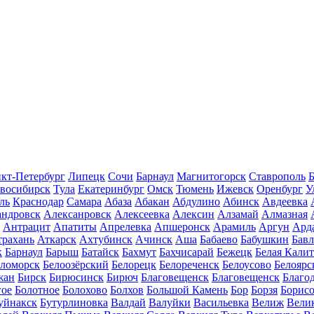
кт-Петербург
Липецк
Сочи
Барнаул
Магнитогорск
Ставрополь
Б
восибирск
Тула
Екатеринбург
Омск
Тюмень
Ижевск
Оренбург
У
ль
Краснодар
Самара
Абаза
Абакан
Абдулино
Абинск
Авдеевка
андровск
Алексанровск
Алексеевка
Алексин
Алзамай
Алмазная
Антрацит
Апатиты
Апрелевка
Апшеронск
Арамиль
Аргун
Ард
трахань
Аткарск
Ахтубинск
Ачинск
Аша
Бабаево
Бабушкин
Бав
к
Барнаул
Барыш
Батайск
Бахмут
Бахчисарай
Бежецк
Белая Калит
еломорск
Белоозёрский
Белорецк
Белореченск
Белоусово
Белоярс
жан
Бирск
Бирюсинск
Бирюч
Благовещенск
Благовещенск
Благо
гое
Болотное
Болохово
Болхов
Большой Камень
Бор
Борзя
Борисо
уйнакск
Бутурлиновка
Валдай
Валуйки
Васильевка
Велиж
Вели