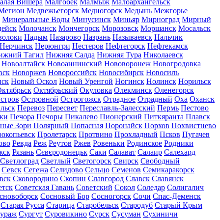
алая Вишера
Малгобек
Малмыж
Малоархангельск
Мегион
Медвежьегорск
Медногорск
Медынь
Межгорье
Минеральные Воды
Минусинск
Миньяр
Мирноград
Мирный
дейск
Молочанск
Мончегорск
Морозовск
Моршанск
Мосальск
волоки
Надым
Назарово
Назрань
Называевск
Нальчик
Нерчинск
Нерюнгри
Нестеров
Нефтегорск
Нефтекамск
ижний Тагил
Нижняя Салда
Нижняя Тура
Николаевск
Новоалтайск
Новоаннинский
Нововоронеж
Новогродовка
вск
Новоржев
Новороссийск
Новосибирск
Новосиль
нск
Новый Оскол
Новый Уренгой
Ногинск
Нолинск
Норильск
ктябрьск
Октябрьский
Окуловка
Олекминск
Оленегорск
стров
Островной
Острогожск
Отрадное
Отрадный
Оха
Оханск
льск
Перевоз
Пересвет
Переславль-Залесский
Пермь
Пестово
ки
Печора
Печоры
Пикалево
Пионерский
Питкяранта
Плавск
ные Зори
Полярный
Попасная
Поронайск
Порхов
Похвистнево
окопьевск
Пролетарск
Протвино
Прохладный
Псков
Пугачев
ово
Ревда
Реж
Реутов
Ржев
Ровеньки
Родинское
Родники
жск
Рязань
Сєвєродонецьк
Саки
Салават
Салаир
Салехард
Светлоград
Светлый
Светогорск
Свирск
Свободный
Севск
Сегежа
Селидово
Сельцо
Семенов
Семикаракорск
вск
Сковородино
Скопин
Славгород
Славск
Славянск
етск
Советская Гавань
Советский
Сокол
Соледар
Солигалич
сновоборск
Сосновый Бор
Сосногорск
Сочи
Спас-Деменск
Старая Русса
Старица
Старобельск
Стародуб
Старый Крым
ураж
Сургут
Суровикино
Сурск
Сусуман
Сухиничи