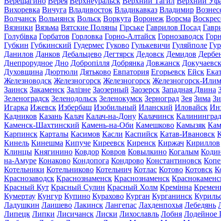
Верещагино
Верея
Верхнеуральск
Верхний Тагил
Верхний Уф
Вихоревка
Вичуга
Владивосток
Владикавказ
Владимир
Вознес
Волчанск
Вольнянск
Вольск
Воркута
Воронеж
Ворсма
Воскрес
Вязники
Вязьма
Вятские Поляны
Гірське
Гаврилов Посад
Гавр
Голубівка
Горбатов
Горловка
Горно-Алтайск
Горнозаводск
Гор
Губкин
Губкинский
Гудермес
Гуково
Гулькевичи
Гуляйполе
Гур
Данилов
Данков
Дебальцево
Дегтярск
Дедовск
Демидов
Дербе
Днепрорудное
Дно
Добропілля
Добрянка
Довжанск
Докучаевс
Духовщина
Дюртюли
Дятьково
Евпатория
Егорьевск
Ейск
Ека
Железноводск
Железногорск
Железногорск
Железногорск-Или
Заинск
Закаменск
Залізне
Заозерный
Заозерск
Западная Двина
Зеленоградск
Зеленодольск
Зеленокумск
Зерноград
Зея
Зима
Зи
Игарка
Ижевск
Избербаш
Изобильный
Иланский
Иловайск
Ин
Кадников
Казань
Калач
Калач-на-Дону
Калачинск
Калинингра
Каменск-Шахтинский
Камень-на-Оби
Камешково
Камызяк
Ка
Карпинск
Карталы
Касимов
Касли
Каспийск
Катав-Ивановск
К
Кинель
Кинешма
Кипуче
Киреевск
Киренск
Киржач
Кириллов
Клинцы
Княгинино
Ковдор
Ковров
Ковылкино
Когалым
Коди
на-Амуре
Конаково
Кондопога
Кондрово
Константиновск
Копе
Котельники
Котельниково
Котельнич
Котлас
Котово
Котовск
К
Краснозаводск
Краснознаменск
Краснознаменск
Краснокаменс
Красный Кут
Красный Сулин
Красный Холм
Кремінна
Кремен
Кумертау
Кунгур
Купино
Курахово
Курган
Курганинск
Куриль
Ладушкин
Лаишево
Лакинск
Лангепас
Лахденпохья
Лебедянь
Липецк
Липки
Лисичанск
Лиски
Лихославль
Лобня
Лодейное 