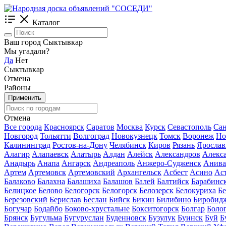
Каталог
Ваш город Сыктывкар
Мы угадали?
Да
Нет
Сыктывкар
Отмена
Районы
Применить
Отмена
Все города
Красноярск
Саратов
Москва
Курск
Севастополь
Сан
Новгород
Тольятти
Волгоград
Новокузнецк
Томск
Воронеж
Но
Калининград
Ростов-на-Дону
Челябинск
Киров
Рязань
Ярослав
Алагир
Алапаевск
Алатырь
Алдан
Алейск
Александров
Алекс
Анадырь
Анапа
Ангарск
Андреаполь
Анжеро-Судженск
Анива
Артем
Артемовск
Артемовский
Архангельск
Асбест
Асино
Ас
Балаково
Балахна
Балашиха
Балашов
Балей
Балтийск
Барабинс
Белицкое
Белово
Белогорск
Белогорск
Белозерск
Белокуриха
Б
Березовский
Берислав
Беслан
Бийск
Бикин
Билибино
Биробид
Богучар
Бодайбо
Боково-хрустальне
Бокситогорск
Болгар
Боло
Брянск
Бугульма
Бугуруслан
Буденновск
Бузулук
Буинск
Буй
Б