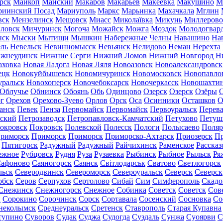
рск
Майкоп
Майский
Макаров
Макарьев
Макеевка
Макушино
М
риинский Посад
Мариуполь
Маркс
Марьинка
Махачкала
Мглин
вск
Мензелинск
Мещовск
Миасс
Миколаївка
Микунь
Миллерово
ловск
Мичуринск
Могоча
Можайск
Можга
Моздок
Молодогвар
нск
Мыски
Мытищи
Мышкин
Набережные Челны
Навашино
На
ль
Невельск
Невинномысск
Невьянск
Нелидово
Неман
Нерехта
жнеудинск
Нижние Серги
Нижний Ломов
Нижний Новгород
Н
аховка
Новая Ладога
Новая Ляля
Новоазовск
Новоалександровск
ецк
Новокуйбышевск
Новомичуринск
Новомосковск
Новопавло
уральск
Новохоперск
Новочебоксарск
Новочеркасск
Новошахти
Облучье
Обнинск
Обоянь
Обь
Одинцово
Озерск
Озерск
Озёры
О
г
Орехов
Орехово-Зуево
Орлов
Орск
Оса
Осинники
Осташков
О
анск
Певек
Пенза
Первомайск
Первомайск
Первоуральск
Перева
ьский
Петрозаводск
Петропавловск-Камчатский
Петухово
Петуш
окровск
Покровск
Полевской
Полесск
Пологи
Полысаево
Поляр
риморск
Приморск
Приморск
Приморско-Ахтарск
Приозерск
Пр
Пятигорск
Радужный
Радужный
Райчихинск
Раменское
Рассказ
ежное
Рубцовск
Рудня
Руза
Рузаевка
Рыбинск
Рыбное
Рыльск
Ря
афоново
Саяногорск
Саянск
Світлодарськ
Сватово
Светлогорск
льск
Северодвинск
Североморск
Североуральск
Северск
Северск
обск
Серов
Серпухов
Сертолово
Сибай
Сим
Симферополь
Скадо
Снежинск
Снежногорск
Снежное
Собинка
Советск
Советск
Сов
ы
Сорокино
Сорочинск
Сорск
Сортавала
Сосенский
Сосновка
Со
неколымск
Среднеуральск
Сретенск
Ставрополь
Старая Купавна
тупино
Суворов
Судак
Суджа
Судогда
Суздаль
Сунжа
Суоярви
С