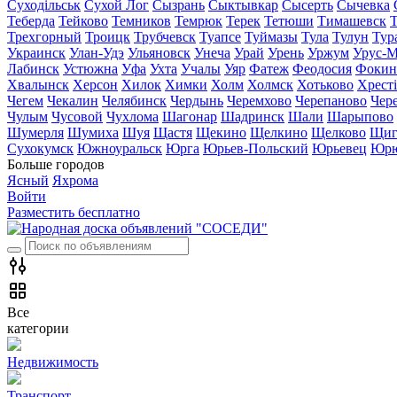
Суходільськ
Сухой Лог
Сызрань
Сыктывкар
Сысерть
Сычевка
Теберда
Тейково
Темников
Темрюк
Терек
Тетюши
Тимашевск
Трехгорный
Троицк
Трубчевск
Туапсе
Туймазы
Тула
Тулун
Тур
Украинск
Улан-Удэ
Ульяновск
Унеча
Урай
Урень
Уржум
Урус-М
Лабинск
Устюжна
Уфа
Ухта
Учалы
Уяр
Фатеж
Феодосия
Фокин
Хвалынск
Херсон
Хилок
Химки
Холм
Холмск
Хотьково
Хрест
Чегем
Чекалин
Челябинск
Чердынь
Черемхово
Черепаново
Чер
Чулым
Чусовой
Чухлома
Шагонар
Шадринск
Шали
Шарыпово
Шумерля
Шумиха
Шуя
Щастя
Щекино
Щелкино
Щелково
Щиг
Сухокумск
Южноуральск
Юрга
Юрьев-Польский
Юрьевец
Юрю
Больше городов
Ясный
Яхрома
Войти
Разместить бесплатно
Все
категории
Недвижимость
Транспорт