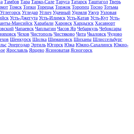
ца
Тамбов
Тара
Тарко-Сале
Таруса
Татарск
Таштагол
Тверь
ммот
Томск
Топки
Торецьк
Торжок
Торопец
Тосно
Тотьма
Углегорск
Угледар
Углич
Удачный
Удомля
Ужур
Узловая
ийск
Усть-Джегута
Усть-Илимск
Усть-Катав
Усть-Кут
Усть-
анты-Мансийск
Харабали
Харовск
Харцызск
Хасавюрт
овский
Чапаевск
Чаплыгин
Часов Яр
Чебаркуль
Чебоксары
няховск
Чехов
Чистополь
Чистяково
Чита
Чкаловск
Чудово
ехов
Шенкурск
Шилка
Шимановск
Шиханы
Шлиссельбург
льс
Энергодар
Эртиль
Югорск
Южа
Южно-Сахалинск
Южно-
вое
Ярославль
Ярцево
Ясиноватая
Ясногорск