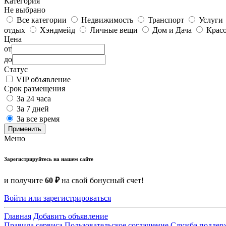
Категория
Не выбрано
Все категории
Недвижимость
Транспорт
Услуги
отдых
Хэндмейд
Личные вещи
Дом и Дача
Красо
Цена
от
до
Статус
VIP объявление
Срок размещения
За 24 часа
За 7 дней
За все время
Применить
Меню
Зарегистрируйтесь на нашем сайте
и получите
60 ₽
на свой бонусный счет!
Войти или зарегистрироваться
Главная
Добавить объявление
Правила сервиса
Пользовательское соглашение
Служба поддер