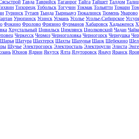
Сясьстрой
Тавда
Таврийск
Таганрог
Тайга
Тайшет
Талдом
Тали
Тихвин
Тихорецк
Тобольск
Тогучин
Токмак
Тольятти
Томари
То
ан
Туринск
Тутаев
Тында
Тырныауз
Тюкалинск
Тюмень
Уварово
артан
Урюпинск
Усинск
Усмань
Усолье
Усолье-Сибирское
Уссур
о
Фокино
Фролово
Фрязино
Фурманов
Хабаровск
Хадыженск
Х
івка
Хрустальный
Цивильск
Цимлянск
Циолковский
Чадан
Чайк
еповец
Черкесск
Чермоз
Черноголовка
Черногорск
Чернушка
Чер
Шарья
Шатура
Шахтерск
Шахты
Шахунья
Шацк
Шебекино
Шел
ры
Щучье
Электрогорск
Электросталь
Электроугли
Элиста
Энге
зань
Юхнов
Ядрин
Якутск
Ялта
Ялуторовск
Янаул
Яранск
Яро