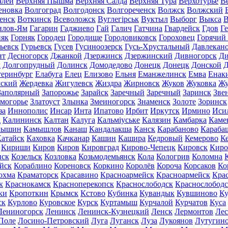
алей
Верхняя Пышма
Верхняя Салда
Верхняя Тура
Верхотурье
В
еновка
Волгоград
Волгодонск
Волгореченск
Волжск
Волжский
енск
Воткинск
Всеволожск
Вуглегірськ
Вуктыл
Выборг
Выкса
В
илов-Ям
Гагарин
Гаджиево
Гай
Галич
Гатчина
Гвардейск
Гдов
Г
няк
Горняк
Городец
Городище
Городовиковск
Гороховец
Горячий
ьевск
Гурьевск
Гусев
Гусиноозерск
Гусь-Хрустальный
Давлекан
нт
Десногорск
Джанкой
Дзержинск
Дзержинский
Дивногорск
Ди
к
Долгопрудный
Долинск
Домодедово
Донецк
Донецк
Донской
Д
теринбург
Елабуга
Елец
Елизово
Ельня
Еманжелинск
Емва
Енак
мский
Жердевка
Жигулевск
Жиздра
Жирновск
Жуков
Жуковка
Жу
Заполярный
Запорожье
Зарайск
Заречный
Заречный
Заринск
Зве
могорье
Златоуст
Злынка
Змеиногорск
Знаменск
Золоте
Зоринск
за
Иннополис
Инсар
Инта
Ипатово
Ирбит
Иркутск
Ирмино
Иси
д
Калининск
Калтан
Калуга
Кальміуське
Калязин
Камбарка
Каме
мышин
Камышлов
Канаш
Кандалакша
Канск
Карабаново
Караба
атайск
Каховка
Качканар
Кашин
Кашира
Кедровый
Кемерово
К
Кириши
Киров
Киров
Кировград
Кирово-Чепецк
Кировск
Киро
нск
Козельск
Козловка
Козьмодемьянск
Кола
Кологрив
Коломна
йск
Кораблино
Кореновск
Коркино
Королёв
Короча
Корсаков
Ко
охма
Краматорск
Красавино
Красноармейск
Красноармейск
Кра
к
Краснокамск
Красноперекопск
Краснослободск
Краснослободс
ки
Кропоткин
Крымск
Кстово
Кубинка
Кувандык
Кувшиново
Ку
ск
Курлово
Куровское
Курск
Куртамыш
Курчалой
Курчатов
Куса
Лениногорск
Ленинск
Ленинск-Кузнецкий
Ленск
Лермонтов
Ле
Поле
Лосино-Петровский
Луга
Луганск
Луза
Лукоянов
Лутугин