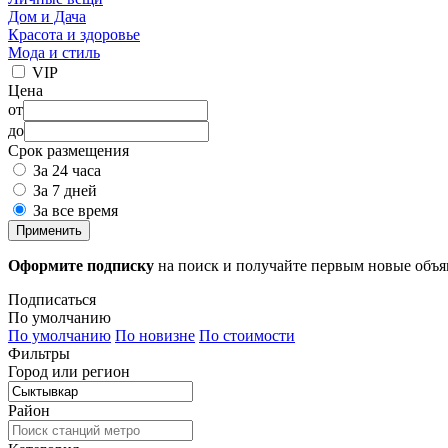
Дом и Дача
Красота и здоровье
Мода и стиль
VIP
Цена
от
до
Срок размещения
За 24 часа
За 7 дней
За все время
Применить
Оформите подписку
на поиск и получайте первым новые объ
Подписаться
По умолчанию
По умолчанию
По новизне
По стоимости
Фильтры
Город или регион
Район