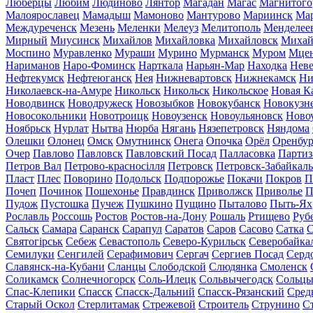
Люберцы
Любим
Людиново
Лянтор
Магадан
Магас
Магнитого
Малоярославец
Мамадыш
Мамоново
Мантурово
Мариинск
Ма
Междуреченск
Мезень
Меленки
Мелеуз
Мелитополь
Менделее
Мирный
Миусинск
Михайлов
Михайловка
Михайловск
Михай
Моспино
Муравленко
Мураши
Мурино
Мурманск
Муром
Мце
Нариманов
Наро-Фоминск
Нарткала
Нарьян-Мар
Находка
Неве
Нефтекумск
Нефтеюганск
Нея
Нижневартовск
Нижнекамск
Ни
Николаевск-на-Амуре
Никольск
Никольск
Никольское
Новая К
Новодвинск
Новодружеск
Новозыбков
Новокубанск
Новокузн
Новосокольники
Новотроицк
Новоузенск
Новоульяновск
Ново
Ноябрьск
Нурлат
Нытва
Нюрба
Нягань
Нязепетровск
Няндома
Олешки
Олонец
Омск
Омутнинск
Онега
Опочка
Орёл
Оренбур
Очер
Павлово
Павловск
Павловский Посад
Палласовка
Партиз
Петров Вал
Петрово-красносілля
Петровск
Петровск-Забайкал
Пласт
Плес
Поворино
Подольск
Подпорожье
Покачи
Покров
П
Почеп
Починок
Пошехонье
Правдинск
Приволжск
Приволье
П
Пудож
Пустошка
Пучеж
Пушкино
Пущино
Пыталово
Пыть-Ях
Рославль
Россошь
Ростов
Ростов-на-Дону
Рошаль
Ртищево
Руб
Сальск
Самара
Саранск
Сарапул
Саратов
Саров
Сасово
Сатка
С
Святогірськ
Себеж
Севастополь
Северо-Курильск
Северобайка
Семилуки
Сенгилей
Серафимович
Сергач
Сергиев Посад
Серд
Славянск-на-Кубани
Сланцы
Слободской
Слюдянка
Смоленск
Соликамск
Солнечногорск
Соль-Илецк
Сольвычегодск
Сольц
Спас-Клепики
Спасск
Спасск-Дальний
Спасск-Рязанский
Сред
Старый Оскол
Стерлитамак
Стрежевой
Строитель
Струнино
С