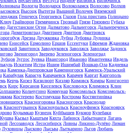
ерхоянск
Весьегонск
Ветлуга
Видное
Вилюйск
Вилючинск
Волноваха
Вологда
Володарск
Волоколамск
Волосово
Волхов
ысоковск
Высоцк
Вытегра
Вышний Волочек
Вяземский
еленджик
Геническ
Георгиевск
Глазов
Гола пристань
Голицыно
 Ключ
Грайворон
Гремячинск
Грозный
Грязи
Грязовец
Губаха
ово
Дагестанские Огни
Далматово
Дальнегорск
Дальнереченск
гора
Димитровград
Дмитриев
Дмитров
Дмитровск
орогобуж
Дрезна
Дружковка
Дубна
Дубовка
Дудинка
иево
Енисейск
Ермолино
Ершов
Ессентуки
Ефремов
Ждановка
ковский
Завитинск
Заводоуковск
Заволжск
Заволжье
Задонск
нигово
Звенигород
Зверево
Зеленогорск
Зеленоград
Зубцов
Зугрэс
Зуевка
Ивангород
Иваново
Ивантеевка
Ивдель
лькуль
Искитим
Истра
Ишим
Ишимбай
Йошкар-Ола
Кадиевка
нка
Каменка-Днепровская
Каменногорск
Каменск-Уральский
ш
Карабулак
Карасук
Карачаевск
Карачев
Каргат
Каргополь
емь
Керчь
Кизел
Кизилюрт
Кизляр
Кимовск
Кимры
Кингисепп
вск
Кирс
Кирсанов
Киселевск
Кисловодск
Климовск
Клин
Колпашево
Кольчугино
Коммунар
Комсомольск
Комсомольск-
ряжма
Костерево
Костомукша
Кострома
Костянтинівка
сновишерск
Красногоровка
Красногорск
Краснодар
к
Краснотурьинск
Красноуральск
Красноуфимск
Красноярск
дрово
Кудымкар
Кузнецк
Куйбышев
Кукмор
Кулебаки
Кушва
Кызыл
Кыштым
Кяхта
Лабинск
Лабытнанги
Лагань
сной
Лесозаводск
Лесосибирск
Ливны
Ликино-Дулёво
Лиман
о
Луховицы
Лысково
Лысьва
Лыткарино
Льгов
Любань