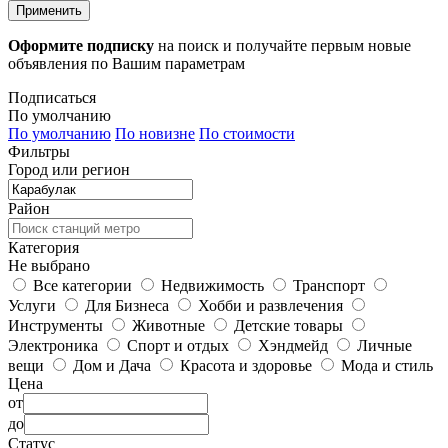
Применить
Оформите подписку
на поиск и получайте первым новые
объявления по Вашим параметрам
Подписаться
По умолчанию
По умолчанию
По новизне
По стоимости
Фильтры
Город или регион
Район
Категория
Не выбрано
Все категории
Недвижимость
Транспорт
Услуги
Для Бизнеса
Хобби и развлечения
Инструменты
Животные
Детские товары
Электроника
Спорт и отдых
Хэндмейд
Личные
вещи
Дом и Дача
Красота и здоровье
Мода и стиль
Цена
от
до
Статус