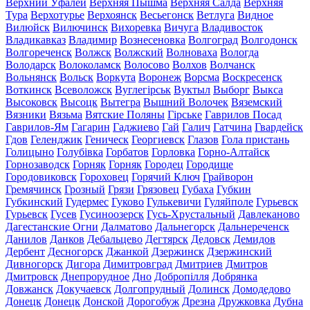
Верхний Уфалей
Верхняя Пышма
Верхняя Салда
Верхняя
Тура
Верхотурье
Верхоянск
Весьегонск
Ветлуга
Видное
Вилюйск
Вилючинск
Вихоревка
Вичуга
Владивосток
Владикавказ
Владимир
Вознесеновка
Волгоград
Волгодонск
Волгореченск
Волжск
Волжский
Волноваха
Вологда
Володарск
Волоколамск
Волосово
Волхов
Волчанск
Вольнянск
Вольск
Воркута
Воронеж
Ворсма
Воскресенск
Воткинск
Всеволожск
Вуглегірськ
Вуктыл
Выборг
Выкса
Высоковск
Высоцк
Вытегра
Вышний Волочек
Вяземский
Вязники
Вязьма
Вятские Поляны
Гірське
Гаврилов Посад
Гаврилов-Ям
Гагарин
Гаджиево
Гай
Галич
Гатчина
Гвардейск
Гдов
Геленджик
Геническ
Георгиевск
Глазов
Гола пристань
Голицыно
Голубівка
Горбатов
Горловка
Горно-Алтайск
Горнозаводск
Горняк
Горняк
Городец
Городище
Городовиковск
Гороховец
Горячий Ключ
Грайворон
Гремячинск
Грозный
Грязи
Грязовец
Губаха
Губкин
Губкинский
Гудермес
Гуково
Гулькевичи
Гуляйполе
Гурьевск
Гурьевск
Гусев
Гусиноозерск
Гусь-Хрустальный
Давлеканово
Дагестанские Огни
Далматово
Дальнегорск
Дальнереченск
Данилов
Данков
Дебальцево
Дегтярск
Дедовск
Демидов
Дербент
Десногорск
Джанкой
Дзержинск
Дзержинский
Дивногорск
Дигора
Димитровград
Дмитриев
Дмитров
Дмитровск
Днепрорудное
Дно
Добропілля
Добрянка
Довжанск
Докучаевск
Долгопрудный
Долинск
Домодедово
Донецк
Донецк
Донской
Дорогобуж
Дрезна
Дружковка
Дубна