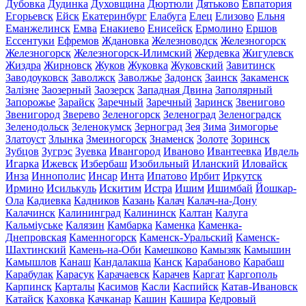
Дубовка
Дудинка
Духовщина
Дюртюли
Дятьково
Евпатория
Егорьевск
Ейск
Екатеринбург
Елабуга
Елец
Елизово
Ельня
Еманжелинск
Емва
Енакиево
Енисейск
Ермолино
Ершов
Ессентуки
Ефремов
Ждановка
Железноводск
Железногорск
Железногорск
Железногорск-Илимский
Жердевка
Жигулевск
Жиздра
Жирновск
Жуков
Жуковка
Жуковский
Завитинск
Заводоуковск
Заволжск
Заволжье
Задонск
Заинск
Закаменск
Залізне
Заозерный
Заозерск
Западная Двина
Заполярный
Запорожье
Зарайск
Заречный
Заречный
Заринск
Звенигово
Звенигород
Зверево
Зеленогорск
Зеленоград
Зеленоградск
Зеленодольск
Зеленокумск
Зерноград
Зея
Зима
Зимогорье
Златоуст
Злынка
Змеиногорск
Знаменск
Золоте
Зоринск
Зубцов
Зугрэс
Зуевка
Ивангород
Иваново
Ивантеевка
Ивдель
Игарка
Ижевск
Избербаш
Изобильный
Иланский
Иловайск
Инза
Иннополис
Инсар
Инта
Ипатово
Ирбит
Иркутск
Ирмино
Исилькуль
Искитим
Истра
Ишим
Ишимбай
Йошкар-
Ола
Кадиевка
Кадников
Казань
Калач
Калач-на-Дону
Калачинск
Калининград
Калининск
Калтан
Калуга
Кальміуське
Калязин
Камбарка
Каменка
Каменка-
Днепровская
Каменногорск
Каменск-Уральский
Каменск-
Шахтинский
Камень-на-Оби
Камешково
Камызяк
Камышин
Камышлов
Канаш
Кандалакша
Канск
Карабаново
Карабаш
Карабулак
Карасук
Карачаевск
Карачев
Каргат
Каргополь
Карпинск
Карталы
Касимов
Касли
Каспийск
Катав-Ивановск
Катайск
Каховка
Качканар
Кашин
Кашира
Кедровый