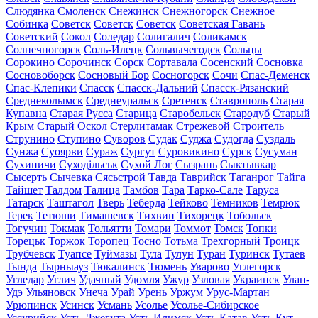
Слюдянка
Смоленск
Снежинск
Снежногорск
Снежное
Собинка
Советск
Советск
Советск
Советская Гавань
Советский
Сокол
Соледар
Солигалич
Соликамск
Солнечногорск
Соль-Илецк
Сольвычегодск
Сольцы
Сорокино
Сорочинск
Сорск
Сортавала
Сосенский
Сосновка
Сосновоборск
Сосновый Бор
Сосногорск
Сочи
Спас-Деменск
Спас-Клепики
Спасск
Спасск-Дальний
Спасск-Рязанский
Среднеколымск
Среднеуральск
Сретенск
Ставрополь
Старая
Купавна
Старая Русса
Старица
Старобельск
Стародуб
Старый
Крым
Старый Оскол
Стерлитамак
Стрежевой
Строитель
Струнино
Ступино
Суворов
Судак
Суджа
Судогда
Суздаль
Сунжа
Суоярви
Сураж
Сургут
Суровикино
Сурск
Сусуман
Сухиничи
Суходільськ
Сухой Лог
Сызрань
Сыктывкар
Сысерть
Сычевка
Сясьстрой
Тавда
Таврийск
Таганрог
Тайга
Тайшет
Талдом
Талица
Тамбов
Тара
Тарко-Сале
Таруса
Татарск
Таштагол
Тверь
Теберда
Тейково
Темников
Темрюк
Терек
Тетюши
Тимашевск
Тихвин
Тихорецк
Тобольск
Тогучин
Токмак
Тольятти
Томари
Томмот
Томск
Топки
Торецьк
Торжок
Торопец
Тосно
Тотьма
Трехгорный
Троицк
Трубчевск
Туапсе
Туймазы
Тула
Тулун
Туран
Туринск
Тутаев
Тында
Тырныауз
Тюкалинск
Тюмень
Уварово
Углегорск
Угледар
Углич
Удачный
Удомля
Ужур
Узловая
Украинск
Улан-
Удэ
Ульяновск
Унеча
Урай
Урень
Уржум
Урус-Мартан
Урюпинск
Усинск
Усмань
Усолье
Усолье-Сибирское
Уссурийск
Усть-Джегута
Усть-Илимск
Усть-Катав
Усть-Кут