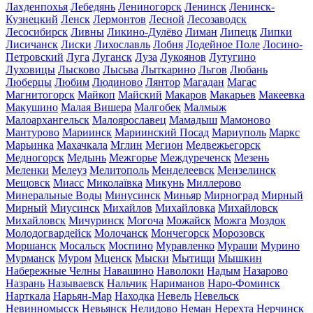
Лахденпохья
Лебедянь
Лениногорск
Ленинск
Ленинск-
Кузнецкий
Ленск
Лермонтов
Лесной
Лесозаводск
Лесосибирск
Ливны
Ликино-Дулёво
Лиман
Липецк
Липки
Лисичанск
Лиски
Лихославль
Лобня
Лодейное Поле
Лосино-
Петровский
Луга
Луганск
Луза
Лукоянов
Лутугино
Луховицы
Лысково
Лысьва
Лыткарино
Льгов
Любань
Люберцы
Любим
Людиново
Лянтор
Магадан
Магас
Магнитогорск
Майкоп
Майский
Макаров
Макарьев
Макеевка
Макушино
Малая Вишера
Малгобек
Малмыж
Малоархангельск
Малоярославец
Мамадыш
Мамоново
Мантурово
Мариинск
Мариинский Посад
Мариуполь
Маркс
Марьинка
Махачкала
Мглин
Мегион
Медвежьегорск
Медногорск
Медынь
Межгорье
Междуреченск
Мезень
Меленки
Мелеуз
Мелитополь
Менделеевск
Мензелинск
Мещовск
Миасс
Миколаївка
Микунь
Миллерово
Минеральные Воды
Минусинск
Миньяр
Мирноград
Мирный
Мирный
Миусинск
Михайлов
Михайловка
Михайловск
Михайловск
Мичуринск
Могоча
Можайск
Можга
Моздок
Молодогвардейск
Молочанск
Мончегорск
Морозовск
Моршанск
Мосальск
Моспино
Муравленко
Мураши
Мурино
Мурманск
Муром
Мценск
Мыски
Мытищи
Мышкин
Набережные Челны
Навашино
Наволоки
Надым
Назарово
Назрань
Называевск
Нальчик
Нариманов
Наро-Фоминск
Нарткала
Нарьян-Мар
Находка
Невель
Невельск
Невинномысск
Невьянск
Нелидово
Неман
Нерехта
Нерчинск