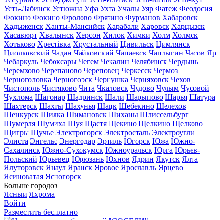
Усть-Лабинск
Устюжна
Уфа
Ухта
Учалы
Уяр
Фатеж
Феодосия
Фокино
Фокино
Фролово
Фрязино
Фурманов
Хабаровск
Хадыженск
Ханты-Мансийск
Харабали
Харовск
Харцызск
Хасавюрт
Хвалынск
Херсон
Хилок
Химки
Холм
Холмск
Хотьково
Хрестівка
Хрустальный
Цивильск
Цимлянск
Циолковский
Чадан
Чайковский
Чапаевск
Чаплыгин
Часов Яр
Чебаркуль
Чебоксары
Чегем
Чекалин
Челябинск
Чердынь
Черемхово
Черепаново
Череповец
Черкесск
Чермоз
Черноголовка
Черногорск
Чернушка
Черняховск
Чехов
Чистополь
Чистяково
Чита
Чкаловск
Чудово
Чулым
Чусовой
Чухлома
Шагонар
Шадринск
Шали
Шарыпово
Шарья
Шатура
Шахтерск
Шахты
Шахунья
Шацк
Шебекино
Шелехов
Шенкурск
Шилка
Шимановск
Шиханы
Шлиссельбург
Шумерля
Шумиха
Шуя
Щастя
Щекино
Щелкино
Щелково
Щигры
Щучье
Электрогорск
Электросталь
Электроугли
Элиста
Энгельс
Энергодар
Эртиль
Югорск
Южа
Южно-
Сахалинск
Южно-Сухокумск
Южноуральск
Юрга
Юрьев-
Польский
Юрьевец
Юрюзань
Юхнов
Ядрин
Якутск
Ялта
Ялуторовск
Янаул
Яранск
Яровое
Ярославль
Ярцево
Ясиноватая
Ясногорск
Больше городов
Ясный
Яхрома
Войти
Разместить бесплатно