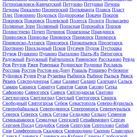
Петропавловск-Камчатский
Петухово
Петушки
Печора
Печоры
Пикалево
Пионерский
Питкяранта
Плавск
Пласт
Плес
Поворино
Подольск
Подпорожье
Покачи
Покров
Покровск
Покровск
Полевской
Полесск
Пологи
Полысаево
Полярные Зори
Полярный
Попасная
Поронайск
Порхов
Похвистнево
Почеп
Починок
Пошехонье
Правдинск
Приволжск
Приволье
Приморск
Приморск
Приморск
Приморско-Ахтарск
Приозерск
Прокопьевск
Пролетарск
Протвино
Прохладный
Псков
Пугачев
Пудож
Пустошка
Пучеж
Пушкино
Пущино
Пыталово
Пыть-Ях
Пятигорск
Радужный
Радужный
Райчихинск
Раменское
Рассказово
Ревда
Реж
Реутов
Ржев
Ровеньки
Родинское
Родники
Рославль
Россошь
Ростов
Ростов-на-Дону
Рошаль
Ртищево
Рубежное
Рубцовск
Рудня
Руза
Рузаевка
Рыбинск
Рыбное
Рыльск
Ряжск
Рязань
Сєвєродонецьк
Саки
Салават
Салаир
Салехард
Сальск
Самара
Саранск
Сарапул
Саратов
Саров
Сасово
Сатка
Сафоново
Саяногорск
Саянск
Світлодарськ
Сватово
Светлогорск
Светлоград
Светлый
Светогорск
Свирск
Свободный
Святогірськ
Себеж
Севастополь
Северо-Курильск
Северобайкальск
Северодвинск
Североморск
Североуральск
Северск
Северск
Севск
Сегежа
Селидово
Сельцо
Семенов
Семикаракорск
Семилуки
Сенгилей
Серафимович
Сергач
Сергиев Посад
Сердобск
Серов
Серпухов
Сертолово
Сибай
Сим
Симферополь
Скадовск
Сковородино
Скопин
Славгород
Славск
Славянск
Славянск-на-Кубани
Сланцы
Слободской