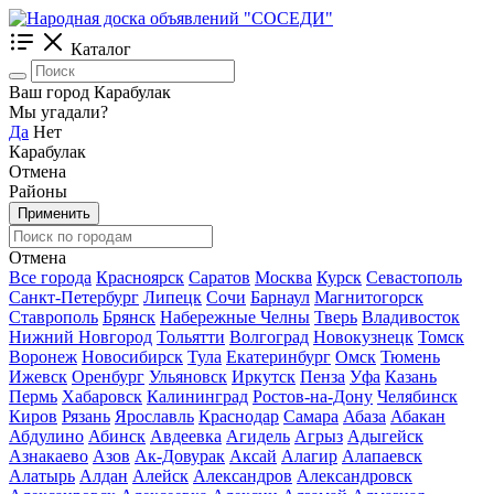
Каталог
Ваш город Карабулак
Мы угадали?
Да
Нет
Карабулак
Отмена
Районы
Применить
Отмена
Все города
Красноярск
Саратов
Москва
Курск
Севастополь
Санкт-Петербург
Липецк
Сочи
Барнаул
Магнитогорск
Ставрополь
Брянск
Набережные Челны
Тверь
Владивосток
Нижний Новгород
Тольятти
Волгоград
Новокузнецк
Томск
Воронеж
Новосибирск
Тула
Екатеринбург
Омск
Тюмень
Ижевск
Оренбург
Ульяновск
Иркутск
Пенза
Уфа
Казань
Пермь
Хабаровск
Калининград
Ростов-на-Дону
Челябинск
Киров
Рязань
Ярославль
Краснодар
Самара
Абаза
Абакан
Абдулино
Абинск
Авдеевка
Агидель
Агрыз
Адыгейск
Азнакаево
Азов
Ак-Довурак
Аксай
Алагир
Алапаевск
Алатырь
Алдан
Алейск
Александров
Александровск