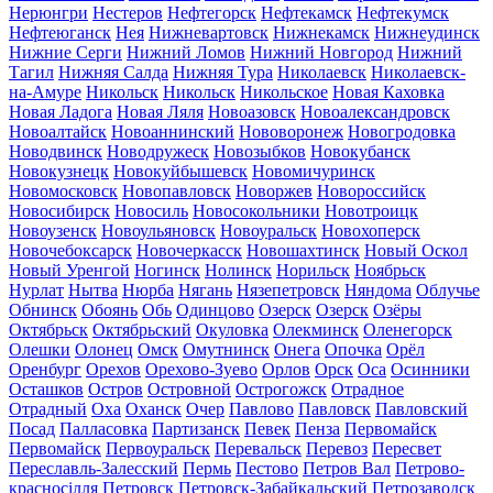
Нерюнгри
Нестеров
Нефтегорск
Нефтекамск
Нефтекумск
Нефтеюганск
Нея
Нижневартовск
Нижнекамск
Нижнеудинск
Нижние Серги
Нижний Ломов
Нижний Новгород
Нижний
Тагил
Нижняя Салда
Нижняя Тура
Николаевск
Николаевск-
на-Амуре
Никольск
Никольск
Никольское
Новая Каховка
Новая Ладога
Новая Ляля
Новоазовск
Новоалександровск
Новоалтайск
Новоаннинский
Нововоронеж
Новогродовка
Новодвинск
Новодружеск
Новозыбков
Новокубанск
Новокузнецк
Новокуйбышевск
Новомичуринск
Новомосковск
Новопавловск
Новоржев
Новороссийск
Новосибирск
Новосиль
Новосокольники
Новотроицк
Новоузенск
Новоульяновск
Новоуральск
Новохоперск
Новочебоксарск
Новочеркасск
Новошахтинск
Новый Оскол
Новый Уренгой
Ногинск
Нолинск
Норильск
Ноябрьск
Нурлат
Нытва
Нюрба
Нягань
Нязепетровск
Няндома
Облучье
Обнинск
Обоянь
Обь
Одинцово
Озерск
Озерск
Озёры
Октябрьск
Октябрьский
Окуловка
Олекминск
Оленегорск
Олешки
Олонец
Омск
Омутнинск
Онега
Опочка
Орёл
Оренбург
Орехов
Орехово-Зуево
Орлов
Орск
Оса
Осинники
Осташков
Остров
Островной
Острогожск
Отрадное
Отрадный
Оха
Оханск
Очер
Павлово
Павловск
Павловский
Посад
Палласовка
Партизанск
Певек
Пенза
Первомайск
Первомайск
Первоуральск
Перевальск
Перевоз
Пересвет
Переславль-Залесский
Пермь
Пестово
Петров Вал
Петрово-
красносілля
Петровск
Петровск-Забайкальский
Петрозаводск