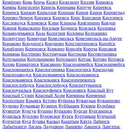
Кемерово
Кемь
Керчь
Кизел
Кизилюрт
Кизляр
Кимовск
Кимры
Кингисепп
Кинель
Кинешма
Кипуче
Киреевск
Киренск
Киржач
Кириллов
Кириши
Киров
Киров
Кировград
Кирово-Чепецк
Кировск
Кировск
Кирс
Кирсанов
Киселевск
Кисловодск
Климовск
Клин
Клинцы
Княгинино
Ковдор
Ковров
Ковылкино
Когалым
Кодинск
Козельск
Козловка
Козьмодемьянск
Кола
Кологрив
Коломна
Колпашево
Кольчугино
Коммунар
Комсомольск
Комсомольск-на-Амуре
Конаково
Кондопога
Кондрово
Константиновск
Копейск
Кораблино
Кореновск
Коркино
Королёв
Короча
Корсаков
Коряжма
Костерево
Костомукша
Кострома
Костянтинівка
Котельники
Котельниково
Котельнич
Котлас
Котово
Котовск
Кохма
Краматорск
Красавино
Красноармейск
Красноармейск
Красновишерск
Красногоровка
Красногорск
Краснодар
Краснозаводск
Краснознаменск
Краснознаменск
Краснокаменск
Краснокамск
Красноперекопск
Краснослободск
Краснослободск
Краснотурьинск
Красноуральск
Красноуфимск
Красноярск
Красный Кут
Красный Сулин
Красный Холм
Кремінна
Кременки
Кропоткин
Крымск
Кстово
Кубинка
Кувандык
Кувшиново
Кудрово
Кудымкар
Кузнецк
Куйбышев
Кукмор
Кулебаки
Кумертау
Кунгур
Купино
Курахово
Курган
Курганинск
Курильск
Курлово
Куровское
Курск
Куртамыш
Курчалой
Курчатов
Куса
Кушва
Кызыл
Кыштым
Кяхта
Лабинск
Лабытнанги
Лагань
Ладушкин
Лаишево
Лакинск
Лангепас