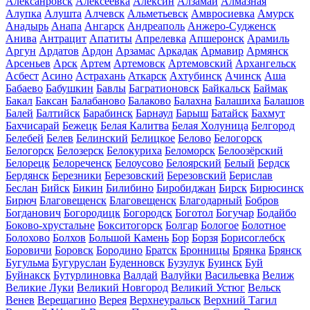
Алексанровск
Алексеевка
Алексин
Алзамай
Алмазная
Алупка
Алушта
Алчевск
Альметьевск
Амвросиевка
Амурск
Анадырь
Анапа
Ангарск
Андреаполь
Анжеро-Судженск
Анива
Антрацит
Апатиты
Апрелевка
Апшеронск
Арамиль
Аргун
Ардатов
Ардон
Арзамас
Аркадак
Армавир
Армянск
Арсеньев
Арск
Артем
Артемовск
Артемовский
Архангельск
Асбест
Асино
Астрахань
Аткарск
Ахтубинск
Ачинск
Аша
Бабаево
Бабушкин
Бавлы
Багратионовск
Байкальск
Баймак
Бакал
Баксан
Балабаново
Балаково
Балахна
Балашиха
Балашов
Балей
Балтийск
Барабинск
Барнаул
Барыш
Батайск
Бахмут
Бахчисарай
Бежецк
Белая Калитва
Белая Холуница
Белгород
Белебей
Белев
Белинский
Белицкое
Белово
Белогорск
Белогорск
Белозерск
Белокуриха
Беломорск
Белоозёрский
Белорецк
Белореченск
Белоусово
Белоярский
Белый
Бердск
Бердянск
Березники
Березовский
Березовский
Берислав
Беслан
Бийск
Бикин
Билибино
Биробиджан
Бирск
Бирюсинск
Бирюч
Благовещенск
Благовещенск
Благодарный
Бобров
Богданович
Богородицк
Богородск
Боготол
Богучар
Бодайбо
Боково-хрустальне
Бокситогорск
Болгар
Бологое
Болотное
Болохово
Болхов
Большой Камень
Бор
Борзя
Борисоглебск
Боровичи
Боровск
Бородино
Братск
Бронницы
Брянка
Брянск
Бугульма
Бугуруслан
Буденновск
Бузулук
Буинск
Буй
Буйнакск
Бутурлиновка
Валдай
Валуйки
Васильевка
Велиж
Великие Луки
Великий Новгород
Великий Устюг
Вельск
Венев
Верещагино
Верея
Верхнеуральск
Верхний Тагил