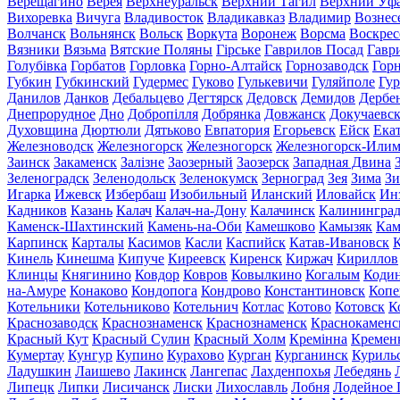
Верещагино
Верея
Верхнеуральск
Верхний Тагил
Верхний Уф
Вихоревка
Вичуга
Владивосток
Владикавказ
Владимир
Вознес
Волчанск
Вольнянск
Вольск
Воркута
Воронеж
Ворсма
Воскрес
Вязники
Вязьма
Вятские Поляны
Гірське
Гаврилов Посад
Гавр
Голубівка
Горбатов
Горловка
Горно-Алтайск
Горнозаводск
Гор
Губкин
Губкинский
Гудермес
Гуково
Гулькевичи
Гуляйполе
Гур
Данилов
Данков
Дебальцево
Дегтярск
Дедовск
Демидов
Дербе
Днепрорудное
Дно
Добропілля
Добрянка
Довжанск
Докучаевс
Духовщина
Дюртюли
Дятьково
Евпатория
Егорьевск
Ейск
Ека
Железноводск
Железногорск
Железногорск
Железногорск-Или
Заинск
Закаменск
Залізне
Заозерный
Заозерск
Западная Двина
Зеленоградск
Зеленодольск
Зеленокумск
Зерноград
Зея
Зима
Зи
Игарка
Ижевск
Избербаш
Изобильный
Иланский
Иловайск
Ин
Кадников
Казань
Калач
Калач-на-Дону
Калачинск
Калинингра
Каменск-Шахтинский
Камень-на-Оби
Камешково
Камызяк
Ка
Карпинск
Карталы
Касимов
Касли
Каспийск
Катав-Ивановск
К
Кинель
Кинешма
Кипуче
Киреевск
Киренск
Киржач
Кириллов
Клинцы
Княгинино
Ковдор
Ковров
Ковылкино
Когалым
Коди
на-Амуре
Конаково
Кондопога
Кондрово
Константиновск
Копе
Котельники
Котельниково
Котельнич
Котлас
Котово
Котовск
К
Краснозаводск
Краснознаменск
Краснознаменск
Краснокаменс
Красный Кут
Красный Сулин
Красный Холм
Кремінна
Кремен
Кумертау
Кунгур
Купино
Курахово
Курган
Курганинск
Куриль
Ладушкин
Лаишево
Лакинск
Лангепас
Лахденпохья
Лебедянь
Липецк
Липки
Лисичанск
Лиски
Лихославль
Лобня
Лодейное 