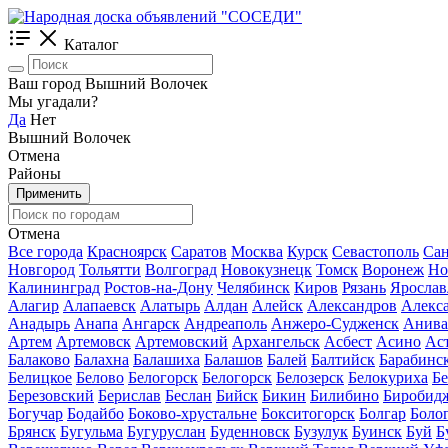
Каталог
Ваш город Вышний Волочек
Мы угадали?
Да
Нет
Вышний Волочек
Отмена
Районы
Применить
Отмена
Все города
Красноярск
Саратов
Москва
Курск
Севастополь
Сан
Новгород
Тольятти
Волгоград
Новокузнецк
Томск
Воронеж
Но
Калининград
Ростов-на-Дону
Челябинск
Киров
Рязань
Ярослав
Алагир
Алапаевск
Алатырь
Алдан
Алейск
Александров
Алекс
Анадырь
Анапа
Ангарск
Андреаполь
Анжеро-Судженск
Анива
Артем
Артемовск
Артемовский
Архангельск
Асбест
Асино
Ас
Балаково
Балахна
Балашиха
Балашов
Балей
Балтийск
Барабинс
Белицкое
Белово
Белогорск
Белогорск
Белозерск
Белокуриха
Б
Березовский
Берислав
Беслан
Бийск
Бикин
Билибино
Биробид
Богучар
Бодайбо
Боково-хрустальне
Бокситогорск
Болгар
Боло
Брянск
Бугульма
Бугуруслан
Буденновск
Бузулук
Буинск
Буй
Б