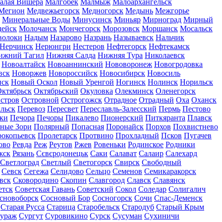
алая Вишера
Малгобек
Малмыж
Малоархангельск
Мегион
Медвежьегорск
Медногорск
Медынь
Межгорье
Минеральные Воды
Минусинск
Миньяр
Мирноград
Мирный
дейск
Молочанск
Мончегорск
Морозовск
Моршанск
Мосальск
волоки
Надым
Назарово
Назрань
Называевск
Нальчик
Нерчинск
Нерюнгри
Нестеров
Нефтегорск
Нефтекамск
ижний Тагил
Нижняя Салда
Нижняя Тура
Николаевск
Новоалтайск
Новоаннинский
Нововоронеж
Новогродовка
вск
Новоржев
Новороссийск
Новосибирск
Новосиль
нск
Новый Оскол
Новый Уренгой
Ногинск
Нолинск
Норильск
ктябрьск
Октябрьский
Окуловка
Олекминск
Оленегорск
стров
Островной
Острогожск
Отрадное
Отрадный
Оха
Оханск
льск
Перевоз
Пересвет
Переславль-Залесский
Пермь
Пестово
ки
Печора
Печоры
Пикалево
Пионерский
Питкяранта
Плавск
ные Зори
Полярный
Попасная
Поронайск
Порхов
Похвистнево
окопьевск
Пролетарск
Протвино
Прохладный
Псков
Пугачев
ово
Ревда
Реж
Реутов
Ржев
Ровеньки
Родинское
Родники
жск
Рязань
Сєвєродонецьк
Саки
Салават
Салаир
Салехард
Светлоград
Светлый
Светогорск
Свирск
Свободный
Севск
Сегежа
Селидово
Сельцо
Семенов
Семикаракорск
вск
Сковородино
Скопин
Славгород
Славск
Славянск
етск
Советская Гавань
Советский
Сокол
Соледар
Солигалич
сновоборск
Сосновый Бор
Сосногорск
Сочи
Спас-Деменск
Старая Русса
Старица
Старобельск
Стародуб
Старый Крым
ураж
Сургут
Суровикино
Сурск
Сусуман
Сухиничи