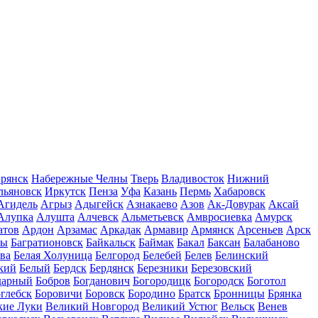
рянск
Набережные Челны
Тверь
Владивосток
Нижний
льяновск
Иркутск
Пенза
Уфа
Казань
Пермь
Хабаровск
Агидель
Агрыз
Адыгейск
Азнакаево
Азов
Ак-Довурак
Аксай
Алупка
Алушта
Алчевск
Альметьевск
Амвросиевка
Амурск
атов
Ардон
Арзамас
Аркадак
Армавир
Армянск
Арсеньев
Арск
лы
Багратионовск
Байкальск
Баймак
Бакал
Баксан
Балабаново
ва
Белая Холуница
Белгород
Белебей
Белев
Белинский
кий
Белый
Бердск
Бердянск
Березники
Березовский
дарный
Бобров
Богданович
Богородицк
Богородск
Боготол
глебск
Боровичи
Боровск
Бородино
Братск
Бронницы
Брянка
кие Луки
Великий Новгород
Великий Устюг
Вельск
Венев