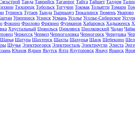
Сясьстрой
Тавда
Таврийск
Таганрог
Тайга
Тайшет
Талдом
Тали
Тихвин
Тихорецк
Тобольск
Тогучин
Токмак
Тольятти
Томари
То
ан
Туринск
Тутаев
Тында
Тырныауз
Тюкалинск
Тюмень
Уварово
артан
Урюпинск
Усинск
Усмань
Усолье
Усолье-Сибирское
Уссур
о
Фокино
Фролово
Фрязино
Фурманов
Хабаровск
Хадыженск
Х
івка
Хрустальный
Цивильск
Цимлянск
Циолковский
Чадан
Чайк
еповец
Черкесск
Чермоз
Черноголовка
Черногорск
Чернушка
Чер
Шарья
Шатура
Шахтерск
Шахты
Шахунья
Шацк
Шебекино
Шел
ры
Щучье
Электрогорск
Электросталь
Электроугли
Элиста
Энге
зань
Юхнов
Ядрин
Якутск
Ялта
Ялуторовск
Янаул
Яранск
Яро