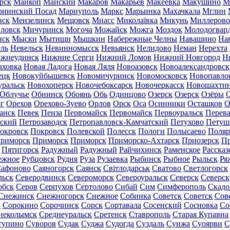
рск
Майкоп
Майский
Макаров
Макарьев
Макеевка
Макушино
М
риинский Посад
Мариуполь
Маркс
Марьинка
Махачкала
Мглин
вск
Мензелинск
Мещовск
Миасс
Миколаївка
Микунь
Миллерово
ловск
Мичуринск
Могоча
Можайск
Можга
Моздок
Молодогвар
нск
Мыски
Мытищи
Мышкин
Набережные Челны
Навашино
На
ль
Невельск
Невинномысск
Невьянск
Нелидово
Неман
Нерехта
жнеудинск
Нижние Серги
Нижний Ломов
Нижний Новгород
Н
аховка
Новая Ладога
Новая Ляля
Новоазовск
Новоалександровск
ецк
Новокуйбышевск
Новомичуринск
Новомосковск
Новопавло
уральск
Новохоперск
Новочебоксарск
Новочеркасск
Новошахти
Облучье
Обнинск
Обоянь
Обь
Одинцово
Озерск
Озерск
Озёры
О
г
Орехов
Орехово-Зуево
Орлов
Орск
Оса
Осинники
Осташков
О
анск
Певек
Пенза
Первомайск
Первомайск
Первоуральск
Перева
ьский
Петрозаводск
Петропавловск-Камчатский
Петухово
Петуш
окровск
Покровск
Полевской
Полесск
Пологи
Полысаево
Поляр
риморск
Приморск
Приморск
Приморско-Ахтарск
Приозерск
Пр
Пятигорск
Радужный
Радужный
Райчихинск
Раменское
Рассказ
ежное
Рубцовск
Рудня
Руза
Рузаевка
Рыбинск
Рыбное
Рыльск
Ря
афоново
Саяногорск
Саянск
Світлодарськ
Сватово
Светлогорск
льск
Северодвинск
Североморск
Североуральск
Северск
Северск
обск
Серов
Серпухов
Сертолово
Сибай
Сим
Симферополь
Скадо
Снежинск
Снежногорск
Снежное
Собинка
Советск
Советск
Сов
ы
Сорокино
Сорочинск
Сорск
Сортавала
Сосенский
Сосновка
Со
неколымск
Среднеуральск
Сретенск
Ставрополь
Старая Купавна
тупино
Суворов
Судак
Суджа
Судогда
Суздаль
Сунжа
Суоярви
С