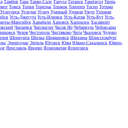
ца
Тамбов
Тара
Тарко-Сале
Таруса
Татарск
Таштагол
Тверь
ммот
Томск
Топки
Торецьк
Торжок
Торопец
Тосно
Тотьма
Углегорск
Угледар
Углич
Удачный
Удомля
Ужур
Узловая
ийск
Усть-Джегута
Усть-Илимск
Усть-Катав
Усть-Кут
Усть-
анты-Мансийск
Харабали
Харовск
Харцызск
Хасавюрт
овский
Чапаевск
Чаплыгин
Часов Яр
Чебаркуль
Чебоксары
няховск
Чехов
Чистополь
Чистяково
Чита
Чкаловск
Чудово
ехов
Шенкурск
Шилка
Шимановск
Шиханы
Шлиссельбург
льс
Энергодар
Эртиль
Югорск
Южа
Южно-Сахалинск
Южно-
вое
Ярославль
Ярцево
Ясиноватая
Ясногорск