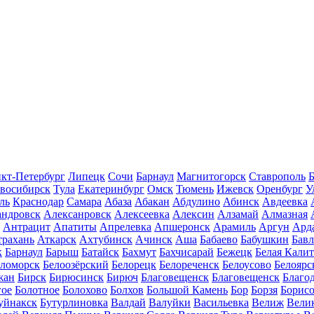
кт-Петербург
Липецк
Сочи
Барнаул
Магнитогорск
Ставрополь
Б
восибирск
Тула
Екатеринбург
Омск
Тюмень
Ижевск
Оренбург
У
ль
Краснодар
Самара
Абаза
Абакан
Абдулино
Абинск
Авдеевка
андровск
Алексанровск
Алексеевка
Алексин
Алзамай
Алмазная
Антрацит
Апатиты
Апрелевка
Апшеронск
Арамиль
Аргун
Ард
трахань
Аткарск
Ахтубинск
Ачинск
Аша
Бабаево
Бабушкин
Бав
к
Барнаул
Барыш
Батайск
Бахмут
Бахчисарай
Бежецк
Белая Калит
еломорск
Белоозёрский
Белорецк
Белореченск
Белоусово
Белоярс
жан
Бирск
Бирюсинск
Бирюч
Благовещенск
Благовещенск
Благо
гое
Болотное
Болохово
Болхов
Большой Камень
Бор
Борзя
Борисо
уйнакск
Бутурлиновка
Валдай
Валуйки
Васильевка
Велиж
Вели