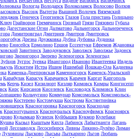
ерхоянск
Весьегонск
Ветлуга
Видное
Вилюйск
Вилючинск
Волноваха
Вологда
Володарск
Волоколамск
Волосово
Волхов
ысоковск
Высоцк
Вытегра
Вышний Волочек
Вяземский
еленджик
Геническ
Георгиевск
Глазов
Гола пристань
Голицыно
 Ключ
Грайворон
Гремячинск
Грозный
Грязи
Грязовец
Губаха
ово
Дагестанские Огни
Далматово
Дальнегорск
Дальнереченск
гора
Димитровград
Дмитриев
Дмитров
Дмитровск
орогобуж
Дрезна
Дружковка
Дубна
Дубовка
Дудинка
иево
Енисейск
Ермолино
Ершов
Ессентуки
Ефремов
Ждановка
ковский
Завитинск
Заводоуковск
Заволжск
Заволжье
Задонск
нигово
Звенигород
Зверево
Зеленогорск
Зеленоград
Зубцов
Зугрэс
Зуевка
Ивангород
Иваново
Ивантеевка
Ивдель
лькуль
Искитим
Истра
Ишим
Ишимбай
Йошкар-Ола
Кадиевка
нка
Каменка-Днепровская
Каменногорск
Каменск-Уральский
ш
Карабулак
Карасук
Карачаевск
Карачев
Каргат
Каргополь
емь
Керчь
Кизел
Кизилюрт
Кизляр
Кимовск
Кимры
Кингисепп
вск
Кирс
Кирсанов
Киселевск
Кисловодск
Климовск
Клин
Колпашево
Кольчугино
Коммунар
Комсомольск
Комсомольск-
ряжма
Костерево
Костомукша
Кострома
Костянтинівка
сновишерск
Красногоровка
Красногорск
Краснодар
к
Краснотурьинск
Красноуральск
Красноуфимск
Красноярск
дрово
Кудымкар
Кузнецк
Куйбышев
Кукмор
Кулебаки
Кушва
Кызыл
Кыштым
Кяхта
Лабинск
Лабытнанги
Лагань
сной
Лесозаводск
Лесосибирск
Ливны
Ликино-Дулёво
Лиман
о
Луховицы
Лысково
Лысьва
Лыткарино
Льгов
Любань