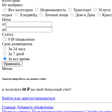
Категория
Не выбрано
Все категории
Недвижимость
Транспорт
Услуги
отдых
Хэндмейд
Личные вещи
Дом и Дача
Красо
Цена
от
до
Статус
VIP объявление
Срок размещения
За 24 часа
За 7 дней
За все время
Применить
Меню
Зарегистрируйтесь на нашем сайте
и получите
60 ₽
на свой бонусный счет!
Войти или зарегистрироваться
Главная
Добавить объявление
Правила сервиса
Пользовательское соглашение
Служба поддер