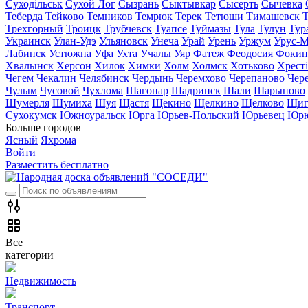
Суходільськ
Сухой Лог
Сызрань
Сыктывкар
Сысерть
Сычевка
Теберда
Тейково
Темников
Темрюк
Терек
Тетюши
Тимашевск
Трехгорный
Троицк
Трубчевск
Туапсе
Туймазы
Тула
Тулун
Тур
Украинск
Улан-Удэ
Ульяновск
Унеча
Урай
Урень
Уржум
Урус-М
Лабинск
Устюжна
Уфа
Ухта
Учалы
Уяр
Фатеж
Феодосия
Фокин
Хвалынск
Херсон
Хилок
Химки
Холм
Холмск
Хотьково
Хрест
Чегем
Чекалин
Челябинск
Чердынь
Черемхово
Черепаново
Чер
Чулым
Чусовой
Чухлома
Шагонар
Шадринск
Шали
Шарыпово
Шумерля
Шумиха
Шуя
Щастя
Щекино
Щелкино
Щелково
Щиг
Сухокумск
Южноуральск
Юрга
Юрьев-Польский
Юрьевец
Юрю
Больше городов
Ясный
Яхрома
Войти
Разместить бесплатно
Все
категории
Недвижимость
Транспорт