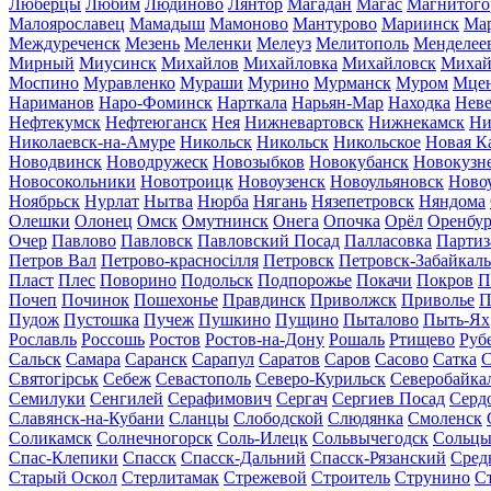
Люберцы
Любим
Людиново
Лянтор
Магадан
Магас
Магнитого
Малоярославец
Мамадыш
Мамоново
Мантурово
Мариинск
Ма
Междуреченск
Мезень
Меленки
Мелеуз
Мелитополь
Менделее
Мирный
Миусинск
Михайлов
Михайловка
Михайловск
Михай
Моспино
Муравленко
Мураши
Мурино
Мурманск
Муром
Мце
Нариманов
Наро-Фоминск
Нарткала
Нарьян-Мар
Находка
Неве
Нефтекумск
Нефтеюганск
Нея
Нижневартовск
Нижнекамск
Ни
Николаевск-на-Амуре
Никольск
Никольск
Никольское
Новая К
Новодвинск
Новодружеск
Новозыбков
Новокубанск
Новокузн
Новосокольники
Новотроицк
Новоузенск
Новоульяновск
Ново
Ноябрьск
Нурлат
Нытва
Нюрба
Нягань
Нязепетровск
Няндома
Олешки
Олонец
Омск
Омутнинск
Онега
Опочка
Орёл
Оренбур
Очер
Павлово
Павловск
Павловский Посад
Палласовка
Партиз
Петров Вал
Петрово-красносілля
Петровск
Петровск-Забайкал
Пласт
Плес
Поворино
Подольск
Подпорожье
Покачи
Покров
П
Почеп
Починок
Пошехонье
Правдинск
Приволжск
Приволье
П
Пудож
Пустошка
Пучеж
Пушкино
Пущино
Пыталово
Пыть-Ях
Рославль
Россошь
Ростов
Ростов-на-Дону
Рошаль
Ртищево
Руб
Сальск
Самара
Саранск
Сарапул
Саратов
Саров
Сасово
Сатка
С
Святогірськ
Себеж
Севастополь
Северо-Курильск
Северобайка
Семилуки
Сенгилей
Серафимович
Сергач
Сергиев Посад
Серд
Славянск-на-Кубани
Сланцы
Слободской
Слюдянка
Смоленск
Соликамск
Солнечногорск
Соль-Илецк
Сольвычегодск
Сольц
Спас-Клепики
Спасск
Спасск-Дальний
Спасск-Рязанский
Сред
Старый Оскол
Стерлитамак
Стрежевой
Строитель
Струнино
С