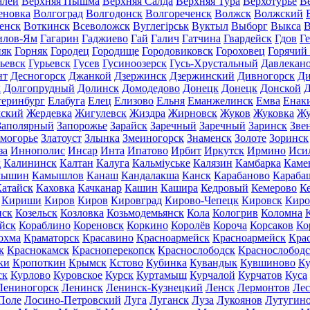
алей
Верхняя Пышма
Верхняя Салда
Верхняя Тура
Верхотурье
В
еновка
Волгоград
Волгодонск
Волгореченск
Волжск
Волжский
енск
Воткинск
Всеволожск
Вуглегірськ
Вуктыл
Выборг
Выкса
В
илов-Ям
Гагарин
Гаджиево
Гай
Галич
Гатчина
Гвардейск
Гдов
Г
няк
Горняк
Городец
Городище
Городовиковск
Гороховец
Горячий
ьевск
Гурьевск
Гусев
Гусиноозерск
Гусь-Хрустальный
Давлекан
нт
Десногорск
Джанкой
Дзержинск
Дзержинский
Дивногорск
Ди
к
Долгопрудный
Долинск
Домодедово
Донецк
Донецк
Донской
Д
теринбург
Елабуга
Елец
Елизово
Ельня
Еманжелинск
Емва
Енак
мский
Жердевка
Жигулевск
Жиздра
Жирновск
Жуков
Жуковка
Жу
Заполярный
Запорожье
Зарайск
Заречный
Заречный
Заринск
Зве
могорье
Златоуст
Злынка
Змеиногорск
Знаменск
Золоте
Зоринск
за
Иннополис
Инсар
Инта
Ипатово
Ирбит
Иркутск
Ирмино
Иси
д
Калининск
Калтан
Калуга
Кальміуське
Калязин
Камбарка
Каме
мышин
Камышлов
Канаш
Кандалакша
Канск
Карабаново
Караба
атайск
Каховка
Качканар
Кашин
Кашира
Кедровый
Кемерово
К
Кириши
Киров
Киров
Кировград
Кирово-Чепецк
Кировск
Киро
нск
Козельск
Козловка
Козьмодемьянск
Кола
Кологрив
Коломна
йск
Кораблино
Кореновск
Коркино
Королёв
Короча
Корсаков
Ко
охма
Краматорск
Красавино
Красноармейск
Красноармейск
Кра
к
Краснокамск
Красноперекопск
Краснослободск
Краснослободс
ки
Кропоткин
Крымск
Кстово
Кубинка
Кувандык
Кувшиново
Ку
ск
Курлово
Куровское
Курск
Куртамыш
Курчалой
Курчатов
Куса
Лениногорск
Ленинск
Ленинск-Кузнецкий
Ленск
Лермонтов
Ле
Поле
Лосино-Петровский
Луга
Луганск
Луза
Лукоянов
Лутугин