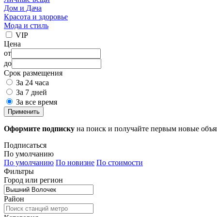
Дом и Дача
Красота и здоровье
Мода и стиль
VIP
Цена
от
до
Срок размещения
За 24 часа
За 7 дней
За все время
Применить
Оформите подписку
на поиск и получайте первым новые объ
Подписаться
По умолчанию
По умолчанию
По новизне
По стоимости
Фильтры
Город или регион
Район