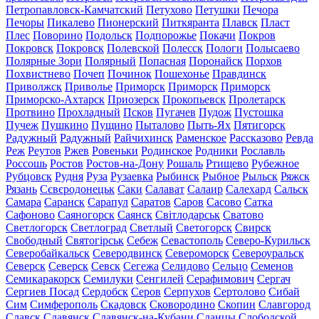
Петропавловск-Камчатский
Петухово
Петушки
Печора
Печоры
Пикалево
Пионерский
Питкяранта
Плавск
Пласт
Плес
Поворино
Подольск
Подпорожье
Покачи
Покров
Покровск
Покровск
Полевской
Полесск
Пологи
Полысаево
Полярные Зори
Полярный
Попасная
Поронайск
Порхов
Похвистнево
Почеп
Починок
Пошехонье
Правдинск
Приволжск
Приволье
Приморск
Приморск
Приморск
Приморско-Ахтарск
Приозерск
Прокопьевск
Пролетарск
Протвино
Прохладный
Псков
Пугачев
Пудож
Пустошка
Пучеж
Пушкино
Пущино
Пыталово
Пыть-Ях
Пятигорск
Радужный
Радужный
Райчихинск
Раменское
Рассказово
Ревда
Реж
Реутов
Ржев
Ровеньки
Родинское
Родники
Рославль
Россошь
Ростов
Ростов-на-Дону
Рошаль
Ртищево
Рубежное
Рубцовск
Рудня
Руза
Рузаевка
Рыбинск
Рыбное
Рыльск
Ряжск
Рязань
Сєвєродонецьк
Саки
Салават
Салаир
Салехард
Сальск
Самара
Саранск
Сарапул
Саратов
Саров
Сасово
Сатка
Сафоново
Саяногорск
Саянск
Світлодарськ
Сватово
Светлогорск
Светлоград
Светлый
Светогорск
Свирск
Свободный
Святогірськ
Себеж
Севастополь
Северо-Курильск
Северобайкальск
Северодвинск
Североморск
Североуральск
Северск
Северск
Севск
Сегежа
Селидово
Сельцо
Семенов
Семикаракорск
Семилуки
Сенгилей
Серафимович
Сергач
Сергиев Посад
Сердобск
Серов
Серпухов
Сертолово
Сибай
Сим
Симферополь
Скадовск
Сковородино
Скопин
Славгород
Славск
Славянск
Славянск-на-Кубани
Сланцы
Слободской