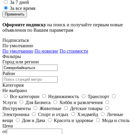
За 7 дней
За все время
Применить
Оформите подписку
на поиск и получайте первым новые
объявления по Вашим параметрам
Подписаться
По умолчанию
По умолчанию
По новизне
По стоимости
Фильтры
Город или регион
Район
Категория
Не выбрано
Все категории
Недвижимость
Транспорт
Услуги
Для Бизнеса
Хобби и развлечения
Инструменты
Животные
Детские товары
Электроника
Спорт и отдых
Хэндмейд
Личные
вещи
Дом и Дача
Красота и здоровье
Мода и стиль
Цена
от