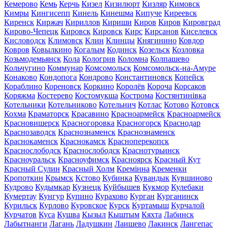
Кемерово
Кемь
Керчь
Кизел
Кизилюрт
Кизляр
Кимовск
Кимры
Кингисепп
Кинель
Кинешма
Кипуче
Киреевск
Киренск
Киржач
Кириллов
Кириши
Киров
Киров
Кировград
Кирово-Чепецк
Кировск
Кировск
Кирс
Кирсанов
Киселевск
Кисловодск
Климовск
Клин
Клинцы
Княгинино
Ковдор
Ковров
Ковылкино
Когалым
Кодинск
Козельск
Козловка
Козьмодемьянск
Кола
Кологрив
Коломна
Колпашево
Кольчугино
Коммунар
Комсомольск
Комсомольск-на-Амуре
Конаково
Кондопога
Кондрово
Константиновск
Копейск
Кораблино
Кореновск
Коркино
Королёв
Короча
Корсаков
Коряжма
Костерево
Костомукша
Кострома
Костянтинівка
Котельники
Котельниково
Котельнич
Котлас
Котово
Котовск
Кохма
Краматорск
Красавино
Красноармейск
Красноармейск
Красновишерск
Красногоровка
Красногорск
Краснодар
Краснозаводск
Краснознаменск
Краснознаменск
Краснокаменск
Краснокамск
Красноперекопск
Краснослободск
Краснослободск
Краснотурьинск
Красноуральск
Красноуфимск
Красноярск
Красный Кут
Красный Сулин
Красный Холм
Кремінна
Кременки
Кропоткин
Крымск
Кстово
Кубинка
Кувандык
Кувшиново
Кудрово
Кудымкар
Кузнецк
Куйбышев
Кукмор
Кулебаки
Кумертау
Кунгур
Купино
Курахово
Курган
Курганинск
Курильск
Курлово
Куровское
Курск
Куртамыш
Курчалой
Курчатов
Куса
Кушва
Кызыл
Кыштым
Кяхта
Лабинск
Лабытнанги
Лагань
Ладушкин
Лаишево
Лакинск
Лангепас