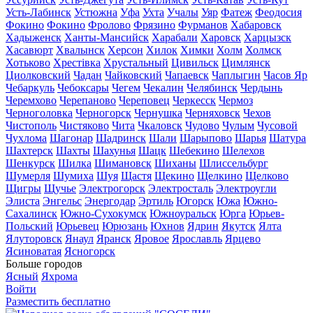
Усть-Лабинск
Устюжна
Уфа
Ухта
Учалы
Уяр
Фатеж
Феодосия
Фокино
Фокино
Фролово
Фрязино
Фурманов
Хабаровск
Хадыженск
Ханты-Мансийск
Харабали
Харовск
Харцызск
Хасавюрт
Хвалынск
Херсон
Хилок
Химки
Холм
Холмск
Хотьково
Хрестівка
Хрустальный
Цивильск
Цимлянск
Циолковский
Чадан
Чайковский
Чапаевск
Чаплыгин
Часов Яр
Чебаркуль
Чебоксары
Чегем
Чекалин
Челябинск
Чердынь
Черемхово
Черепаново
Череповец
Черкесск
Чермоз
Черноголовка
Черногорск
Чернушка
Черняховск
Чехов
Чистополь
Чистяково
Чита
Чкаловск
Чудово
Чулым
Чусовой
Чухлома
Шагонар
Шадринск
Шали
Шарыпово
Шарья
Шатура
Шахтерск
Шахты
Шахунья
Шацк
Шебекино
Шелехов
Шенкурск
Шилка
Шимановск
Шиханы
Шлиссельбург
Шумерля
Шумиха
Шуя
Щастя
Щекино
Щелкино
Щелково
Щигры
Щучье
Электрогорск
Электросталь
Электроугли
Элиста
Энгельс
Энергодар
Эртиль
Югорск
Южа
Южно-
Сахалинск
Южно-Сухокумск
Южноуральск
Юрга
Юрьев-
Польский
Юрьевец
Юрюзань
Юхнов
Ядрин
Якутск
Ялта
Ялуторовск
Янаул
Яранск
Яровое
Ярославль
Ярцево
Ясиноватая
Ясногорск
Больше городов
Ясный
Яхрома
Войти
Разместить бесплатно