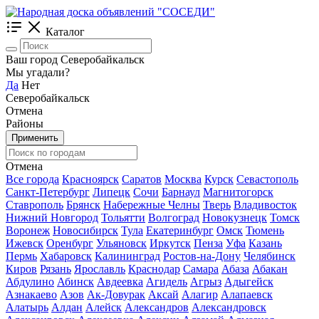
Каталог
Ваш город Северобайкальск
Мы угадали?
Да
Нет
Северобайкальск
Отмена
Районы
Применить
Отмена
Все города
Красноярск
Саратов
Москва
Курск
Севастополь
Санкт-Петербург
Липецк
Сочи
Барнаул
Магнитогорск
Ставрополь
Брянск
Набережные Челны
Тверь
Владивосток
Нижний Новгород
Тольятти
Волгоград
Новокузнецк
Томск
Воронеж
Новосибирск
Тула
Екатеринбург
Омск
Тюмень
Ижевск
Оренбург
Ульяновск
Иркутск
Пенза
Уфа
Казань
Пермь
Хабаровск
Калининград
Ростов-на-Дону
Челябинск
Киров
Рязань
Ярославль
Краснодар
Самара
Абаза
Абакан
Абдулино
Абинск
Авдеевка
Агидель
Агрыз
Адыгейск
Азнакаево
Азов
Ак-Довурак
Аксай
Алагир
Алапаевск
Алатырь
Алдан
Алейск
Александров
Александровск