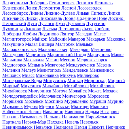
Лахденпохья
Лебедянь
Лениногорск
Ленинск
Ленинск-
Кузнецкий
Ленск
Лермонтов
Лесной
Лесозаводск
Лесосибирск
Ливны
Ликино-Дулёво
Лиман
Липецк
Липки
Лисичанск
Лиски
Лихославль
Лобня
Лодейное Поле
Лосино-
Петровский
Луга
Луганск
Луза
Лукоянов
Лутугино
Луховицы
Лысково
Лысьва
Лыткарино
Льгов
Любань
Люберцы
Любим
Людиново
Лянтор
Магадан
Магас
Магнитогорск
Майкоп
Майский
Макаров
Макарьев
Макеевка
Макушино
Малая Вишера
Малгобек
Малмыж
Малоархангельск
Малоярославец
Мамадыш
Мамоново
Мантурово
Мариинск
Мариинский Посад
Мариуполь
Маркс
Марьинка
Махачкала
Мглин
Мегион
Медвежьегорск
Медногорск
Медынь
Межгорье
Междуреченск
Мезень
Меленки
Мелеуз
Мелитополь
Менделеевск
Мензелинск
Мещовск
Миасс
Миколаївка
Микунь
Миллерово
Минеральные Воды
Минусинск
Миньяр
Мирноград
Мирный
Мирный
Миусинск
Михайлов
Михайловка
Михайловск
Михайловск
Мичуринск
Могоча
Можайск
Можга
Моздок
Молодогвардейск
Молочанск
Мончегорск
Морозовск
Моршанск
Мосальск
Моспино
Муравленко
Мураши
Мурино
Мурманск
Муром
Мценск
Мыски
Мытищи
Мышкин
Набережные Челны
Навашино
Наволоки
Надым
Назарово
Назрань
Называевск
Нальчик
Нариманов
Наро-Фоминск
Нарткала
Нарьян-Мар
Находка
Невель
Невельск
Невинномысск
Невьянск
Нелидово
Неман
Нерехта
Нерчинск