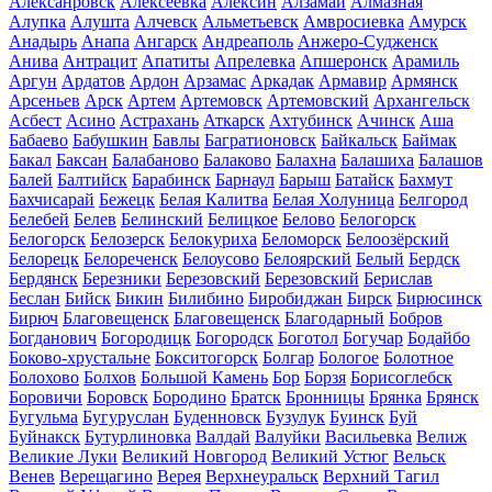
Алексанровск
Алексеевка
Алексин
Алзамай
Алмазная
Алупка
Алушта
Алчевск
Альметьевск
Амвросиевка
Амурск
Анадырь
Анапа
Ангарск
Андреаполь
Анжеро-Судженск
Анива
Антрацит
Апатиты
Апрелевка
Апшеронск
Арамиль
Аргун
Ардатов
Ардон
Арзамас
Аркадак
Армавир
Армянск
Арсеньев
Арск
Артем
Артемовск
Артемовский
Архангельск
Асбест
Асино
Астрахань
Аткарск
Ахтубинск
Ачинск
Аша
Бабаево
Бабушкин
Бавлы
Багратионовск
Байкальск
Баймак
Бакал
Баксан
Балабаново
Балаково
Балахна
Балашиха
Балашов
Балей
Балтийск
Барабинск
Барнаул
Барыш
Батайск
Бахмут
Бахчисарай
Бежецк
Белая Калитва
Белая Холуница
Белгород
Белебей
Белев
Белинский
Белицкое
Белово
Белогорск
Белогорск
Белозерск
Белокуриха
Беломорск
Белоозёрский
Белорецк
Белореченск
Белоусово
Белоярский
Белый
Бердск
Бердянск
Березники
Березовский
Березовский
Берислав
Беслан
Бийск
Бикин
Билибино
Биробиджан
Бирск
Бирюсинск
Бирюч
Благовещенск
Благовещенск
Благодарный
Бобров
Богданович
Богородицк
Богородск
Боготол
Богучар
Бодайбо
Боково-хрустальне
Бокситогорск
Болгар
Бологое
Болотное
Болохово
Болхов
Большой Камень
Бор
Борзя
Борисоглебск
Боровичи
Боровск
Бородино
Братск
Бронницы
Брянка
Брянск
Бугульма
Бугуруслан
Буденновск
Бузулук
Буинск
Буй
Буйнакск
Бутурлиновка
Валдай
Валуйки
Васильевка
Велиж
Великие Луки
Великий Новгород
Великий Устюг
Вельск
Венев
Верещагино
Верея
Верхнеуральск
Верхний Тагил