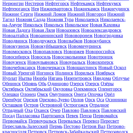
Нерюнгри
Нестеров
Нефтегорск
Нефтекамск
Нефтекумск
Нефтеюганск
Нея
Нижневартовск
Нижнекамск
Нижнеудинск
Нижние Серги
Нижний Ломов
Нижний Новгород
Нижний
Тагил
Нижняя Салда
Нижняя Тура
Николаевск
Николаевск-
на-Амуре
Никольск
Никольск
Никольское
Новая Каховка
Новая Ладога
Новая Ляля
Новоазовск
Новоалександровск
Новоалтайск
Новоаннинский
Нововоронеж
Новогродовка
Новодвинск
Новодружеск
Новозыбков
Новокубанск
Новокузнецк
Новокуйбышевск
Новомичуринск
Новомосковск
Новопавловск
Новоржев
Новороссийск
Новосибирск
Новосиль
Новосокольники
Новотроицк
Новоузенск
Новоульяновск
Новоуральск
Новохоперск
Новочебоксарск
Новочеркасск
Новошахтинск
Новый Оскол
Новый Уренгой
Ногинск
Нолинск
Норильск
Ноябрьск
Нурлат
Нытва
Нюрба
Нягань
Нязепетровск
Няндома
Облучье
Обнинск
Обоянь
Обь
Одинцово
Озерск
Озерск
Озёры
Октябрьск
Октябрьский
Окуловка
Олекминск
Оленегорск
Олешки
Олонец
Омск
Омутнинск
Онега
Опочка
Орёл
Оренбург
Орехов
Орехово-Зуево
Орлов
Орск
Оса
Осинники
Осташков
Остров
Островной
Острогожск
Отрадное
Отрадный
Оха
Оханск
Очер
Павлово
Павловск
Павловский
Посад
Палласовка
Партизанск
Певек
Пенза
Первомайск
Первомайск
Первоуральск
Перевальск
Перевоз
Пересвет
Переславль-Залесский
Пермь
Пестово
Петров Вал
Петрово-
красносілля
Петровск
Петровск-Забайкальский
Петрозаводск