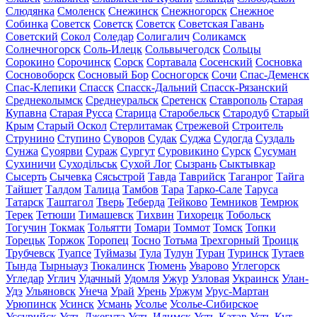
Слюдянка
Смоленск
Снежинск
Снежногорск
Снежное
Собинка
Советск
Советск
Советск
Советская Гавань
Советский
Сокол
Соледар
Солигалич
Соликамск
Солнечногорск
Соль-Илецк
Сольвычегодск
Сольцы
Сорокино
Сорочинск
Сорск
Сортавала
Сосенский
Сосновка
Сосновоборск
Сосновый Бор
Сосногорск
Сочи
Спас-Деменск
Спас-Клепики
Спасск
Спасск-Дальний
Спасск-Рязанский
Среднеколымск
Среднеуральск
Сретенск
Ставрополь
Старая
Купавна
Старая Русса
Старица
Старобельск
Стародуб
Старый
Крым
Старый Оскол
Стерлитамак
Стрежевой
Строитель
Струнино
Ступино
Суворов
Судак
Суджа
Судогда
Суздаль
Сунжа
Суоярви
Сураж
Сургут
Суровикино
Сурск
Сусуман
Сухиничи
Суходільськ
Сухой Лог
Сызрань
Сыктывкар
Сысерть
Сычевка
Сясьстрой
Тавда
Таврийск
Таганрог
Тайга
Тайшет
Талдом
Талица
Тамбов
Тара
Тарко-Сале
Таруса
Татарск
Таштагол
Тверь
Теберда
Тейково
Темников
Темрюк
Терек
Тетюши
Тимашевск
Тихвин
Тихорецк
Тобольск
Тогучин
Токмак
Тольятти
Томари
Томмот
Томск
Топки
Торецьк
Торжок
Торопец
Тосно
Тотьма
Трехгорный
Троицк
Трубчевск
Туапсе
Туймазы
Тула
Тулун
Туран
Туринск
Тутаев
Тында
Тырныауз
Тюкалинск
Тюмень
Уварово
Углегорск
Угледар
Углич
Удачный
Удомля
Ужур
Узловая
Украинск
Улан-
Удэ
Ульяновск
Унеча
Урай
Урень
Уржум
Урус-Мартан
Урюпинск
Усинск
Усмань
Усолье
Усолье-Сибирское
Уссурийск
Усть-Джегута
Усть-Илимск
Усть-Катав
Усть-Кут