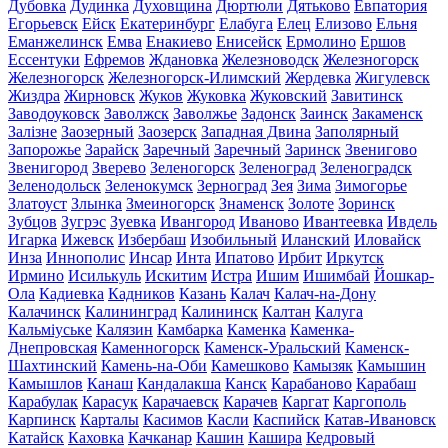
Дубовка
Дудинка
Духовщина
Дюртюли
Дятьково
Евпатория
Егорьевск
Ейск
Екатеринбург
Елабуга
Елец
Елизово
Ельня
Еманжелинск
Емва
Енакиево
Енисейск
Ермолино
Ершов
Ессентуки
Ефремов
Ждановка
Железноводск
Железногорск
Железногорск
Железногорск-Илимский
Жердевка
Жигулевск
Жиздра
Жирновск
Жуков
Жуковка
Жуковский
Завитинск
Заводоуковск
Заволжск
Заволжье
Задонск
Заинск
Закаменск
Залізне
Заозерный
Заозерск
Западная Двина
Заполярный
Запорожье
Зарайск
Заречный
Заречный
Заринск
Звенигово
Звенигород
Зверево
Зеленогорск
Зеленоград
Зеленоградск
Зеленодольск
Зеленокумск
Зерноград
Зея
Зима
Зимогорье
Златоуст
Злынка
Змеиногорск
Знаменск
Золоте
Зоринск
Зубцов
Зугрэс
Зуевка
Ивангород
Иваново
Ивантеевка
Ивдель
Игарка
Ижевск
Избербаш
Изобильный
Иланский
Иловайск
Инза
Иннополис
Инсар
Инта
Ипатово
Ирбит
Иркутск
Ирмино
Исилькуль
Искитим
Истра
Ишим
Ишимбай
Йошкар-
Ола
Кадиевка
Кадников
Казань
Калач
Калач-на-Дону
Калачинск
Калининград
Калининск
Калтан
Калуга
Кальміуське
Калязин
Камбарка
Каменка
Каменка-
Днепровская
Каменногорск
Каменск-Уральский
Каменск-
Шахтинский
Камень-на-Оби
Камешково
Камызяк
Камышин
Камышлов
Канаш
Кандалакша
Канск
Карабаново
Карабаш
Карабулак
Карасук
Карачаевск
Карачев
Каргат
Каргополь
Карпинск
Карталы
Касимов
Касли
Каспийск
Катав-Ивановск
Катайск
Каховка
Качканар
Кашин
Кашира
Кедровый