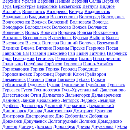
Верхний Уфалей
Верхняя Пышма
Верхняя Салда
Верхняя
Тура
Верхотурье
Верхоянск
Весьегонск
Ветлуга
Видное
Вилюйск
Вилючинск
Вихоревка
Вичуга
Владивосток
Владикавказ
Владимир
Вознесеновка
Волгоград
Волгодонск
Волгореченск
Волжск
Волжский
Волноваха
Вологда
Володарск
Волоколамск
Волосово
Волхов
Волчанск
Вольнянск
Вольск
Воркута
Воронеж
Ворсма
Воскресенск
Воткинск
Всеволожск
Вуглегірськ
Вуктыл
Выборг
Выкса
Высоковск
Высоцк
Вытегра
Вышний Волочек
Вяземский
Вязники
Вязьма
Вятские Поляны
Гірське
Гаврилов Посад
Гаврилов-Ям
Гагарин
Гаджиево
Гай
Галич
Гатчина
Гвардейск
Гдов
Геленджик
Геническ
Георгиевск
Глазов
Гола пристань
Голицыно
Голубівка
Горбатов
Горловка
Горно-Алтайск
Горнозаводск
Горняк
Горняк
Городец
Городище
Городовиковск
Гороховец
Горячий Ключ
Грайворон
Гремячинск
Грозный
Грязи
Грязовец
Губаха
Губкин
Губкинский
Гудермес
Гуково
Гулькевичи
Гуляйполе
Гурьевск
Гурьевск
Гусев
Гусиноозерск
Гусь-Хрустальный
Давлеканово
Дагестанские Огни
Далматово
Дальнегорск
Дальнереченск
Данилов
Данков
Дебальцево
Дегтярск
Дедовск
Демидов
Дербент
Десногорск
Джанкой
Дзержинск
Дзержинский
Дивногорск
Дигора
Димитровград
Дмитриев
Дмитров
Дмитровск
Днепрорудное
Дно
Добропілля
Добрянка
Довжанск
Докучаевск
Долгопрудный
Долинск
Домодедово
Донецк
Донецк
Донской
Дорогобуж
Дрезна
Дружковка
Дубна