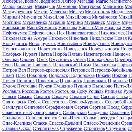
Люберцы
Любим
Людиново
Лянтор
Магадан
Магас
Магнитого
Малоярославец
Мамадыш
Мамоново
Мантурово
Мариинск
Ма
Междуреченск
Мезень
Меленки
Мелеуз
Мелитополь
Менделее
Мирный
Миусинск
Михайлов
Михайловка
Михайловск
Михай
Моспино
Муравленко
Мураши
Мурино
Мурманск
Муром
Мце
Нариманов
Наро-Фоминск
Нарткала
Нарьян-Мар
Находка
Неве
Нефтекумск
Нефтеюганск
Нея
Нижневартовск
Нижнекамск
Ни
Николаевск-на-Амуре
Никольск
Никольск
Никольское
Новая К
Новодвинск
Новодружеск
Новозыбков
Новокубанск
Новокузн
Новосокольники
Новотроицк
Новоузенск
Новоульяновск
Ново
Ноябрьск
Нурлат
Нытва
Нюрба
Нягань
Нязепетровск
Няндома
Олешки
Олонец
Омск
Омутнинск
Онега
Опочка
Орёл
Оренбур
Очер
Павлово
Павловск
Павловский Посад
Палласовка
Партиз
Петров Вал
Петрово-красносілля
Петровск
Петровск-Забайкал
Пласт
Плес
Поворино
Подольск
Подпорожье
Покачи
Покров
П
Почеп
Починок
Пошехонье
Правдинск
Приволжск
Приволье
П
Пудож
Пустошка
Пучеж
Пушкино
Пущино
Пыталово
Пыть-Ях
Рославль
Россошь
Ростов
Ростов-на-Дону
Рошаль
Ртищево
Руб
Сальск
Самара
Саранск
Сарапул
Саратов
Саров
Сасово
Сатка
С
Святогірськ
Себеж
Севастополь
Северо-Курильск
Северобайка
Семилуки
Сенгилей
Серафимович
Сергач
Сергиев Посад
Серд
Славянск-на-Кубани
Сланцы
Слободской
Слюдянка
Смоленск
Соликамск
Солнечногорск
Соль-Илецк
Сольвычегодск
Сольц
Спас-Клепики
Спасск
Спасск-Дальний
Спасск-Рязанский
Сред
Старый Оскол
Стерлитамак
Стрежевой
Строитель
Струнино
С