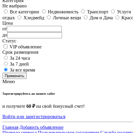
Категория
Не выбрано
Все категории
Недвижимость
Транспорт
Услуги
отдых
Хэндмейд
Личные вещи
Дом и Дача
Красо
Цена
от
до
Статус
VIP объявление
Срок размещения
За 24 часа
За 7 дней
За все время
Применить
Меню
Зарегистрируйтесь на нашем сайте
и получите
60 ₽
на свой бонусный счет!
Войти или зарегистрироваться
Главная
Добавить объявление
Правила сервиса
Пользовательское соглашение
Служба поддер