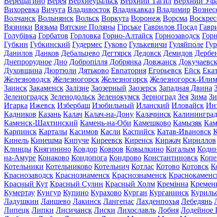
Верещагино
Верея
Верхнеуральск
Верхний Тагил
Верхний Уф
Вихоревка
Вичуга
Владивосток
Владикавказ
Владимир
Вознес
Волчанск
Вольнянск
Вольск
Воркута
Воронеж
Ворсма
Воскрес
Вязники
Вязьма
Вятские Поляны
Гірське
Гаврилов Посад
Гавр
Голубівка
Горбатов
Горловка
Горно-Алтайск
Горнозаводск
Гор
Губкин
Губкинский
Гудермес
Гуково
Гулькевичи
Гуляйполе
Гур
Данилов
Данков
Дебальцево
Дегтярск
Дедовск
Демидов
Дербе
Днепрорудное
Дно
Добропілля
Добрянка
Довжанск
Докучаевс
Духовщина
Дюртюли
Дятьково
Евпатория
Егорьевск
Ейск
Ека
Железноводск
Железногорск
Железногорск
Железногорск-Или
Заинск
Закаменск
Залізне
Заозерный
Заозерск
Западная Двина
Зеленоградск
Зеленодольск
Зеленокумск
Зерноград
Зея
Зима
Зи
Игарка
Ижевск
Избербаш
Изобильный
Иланский
Иловайск
Ин
Кадников
Казань
Калач
Калач-на-Дону
Калачинск
Калинингра
Каменск-Шахтинский
Камень-на-Оби
Камешково
Камызяк
Ка
Карпинск
Карталы
Касимов
Касли
Каспийск
Катав-Ивановск
К
Кинель
Кинешма
Кипуче
Киреевск
Киренск
Киржач
Кириллов
Клинцы
Княгинино
Ковдор
Ковров
Ковылкино
Когалым
Коди
на-Амуре
Конаково
Кондопога
Кондрово
Константиновск
Копе
Котельники
Котельниково
Котельнич
Котлас
Котово
Котовск
К
Краснозаводск
Краснознаменск
Краснознаменск
Краснокаменс
Красный Кут
Красный Сулин
Красный Холм
Кремінна
Кремен
Кумертау
Кунгур
Купино
Курахово
Курган
Курганинск
Куриль
Ладушкин
Лаишево
Лакинск
Лангепас
Лахденпохья
Лебедянь
Липецк
Липки
Лисичанск
Лиски
Лихославль
Лобня
Лодейное 