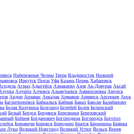
рянск
Набережные Челны
Тверь
Владивосток
Нижний
льяновск
Иркутск
Пенза
Уфа
Казань
Пермь
Хабаровск
Агидель
Агрыз
Адыгейск
Азнакаево
Азов
Ак-Довурак
Аксай
Алупка
Алушта
Алчевск
Альметьевск
Амвросиевка
Амурск
атов
Ардон
Арзамас
Аркадак
Армавир
Армянск
Арсеньев
Арск
лы
Багратионовск
Байкальск
Баймак
Бакал
Баксан
Балабаново
ва
Белая Холуница
Белгород
Белебей
Белев
Белинский
кий
Белый
Бердск
Бердянск
Березники
Березовский
дарный
Бобров
Богданович
Богородицк
Богородск
Боготол
глебск
Боровичи
Боровск
Бородино
Братск
Бронницы
Брянка
кие Луки
Великий Новгород
Великий Устюг
Вельск
Венев