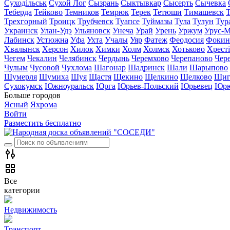
Суходільськ
Сухой Лог
Сызрань
Сыктывкар
Сысерть
Сычевка
Теберда
Тейково
Темников
Темрюк
Терек
Тетюши
Тимашевск
Трехгорный
Троицк
Трубчевск
Туапсе
Туймазы
Тула
Тулун
Тур
Украинск
Улан-Удэ
Ульяновск
Унеча
Урай
Урень
Уржум
Урус-М
Лабинск
Устюжна
Уфа
Ухта
Учалы
Уяр
Фатеж
Феодосия
Фокин
Хвалынск
Херсон
Хилок
Химки
Холм
Холмск
Хотьково
Хрест
Чегем
Чекалин
Челябинск
Чердынь
Черемхово
Черепаново
Чер
Чулым
Чусовой
Чухлома
Шагонар
Шадринск
Шали
Шарыпово
Шумерля
Шумиха
Шуя
Щастя
Щекино
Щелкино
Щелково
Щиг
Сухокумск
Южноуральск
Юрга
Юрьев-Польский
Юрьевец
Юрю
Больше городов
Ясный
Яхрома
Войти
Разместить бесплатно
Все
категории
Недвижимость
Транспорт