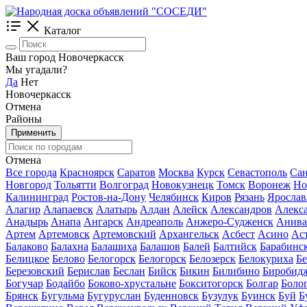
Каталог
Ваш город Новочеркасск
Мы угадали?
Да
Нет
Новочеркасск
Отмена
Районы
Применить
Отмена
Все города
Красноярск
Саратов
Москва
Курск
Севастополь
Сан
Новгород
Тольятти
Волгоград
Новокузнецк
Томск
Воронеж
Но
Калининград
Ростов-на-Дону
Челябинск
Киров
Рязань
Ярослав
Алагир
Алапаевск
Алатырь
Алдан
Алейск
Александров
Алекс
Анадырь
Анапа
Ангарск
Андреаполь
Анжеро-Судженск
Анива
Артем
Артемовск
Артемовский
Архангельск
Асбест
Асино
Ас
Балаково
Балахна
Балашиха
Балашов
Балей
Балтийск
Барабинс
Белицкое
Белово
Белогорск
Белогорск
Белозерск
Белокуриха
Б
Березовский
Берислав
Беслан
Бийск
Бикин
Билибино
Биробид
Богучар
Бодайбо
Боково-хрустальне
Бокситогорск
Болгар
Боло
Брянск
Бугульма
Бугуруслан
Буденновск
Бузулук
Буинск
Буй
Б