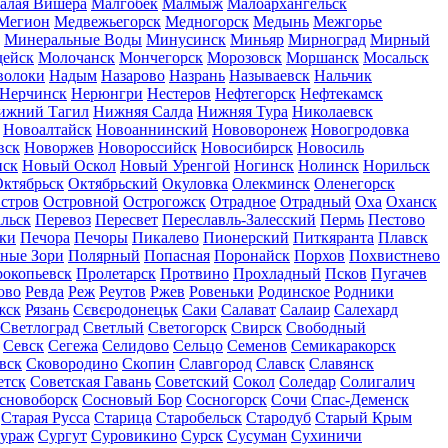
алая Вишера
Малгобек
Малмыж
Малоархангельск
Мегион
Медвежьегорск
Медногорск
Медынь
Межгорье
Минеральные Воды
Минусинск
Миньяр
Мирноград
Мирный
дейск
Молочанск
Мончегорск
Морозовск
Моршанск
Мосальск
волоки
Надым
Назарово
Назрань
Называевск
Нальчик
Нерчинск
Нерюнгри
Нестеров
Нефтегорск
Нефтекамск
ижний Тагил
Нижняя Салда
Нижняя Тура
Николаевск
Новоалтайск
Новоаннинский
Нововоронеж
Новогродовка
вск
Новоржев
Новороссийск
Новосибирск
Новосиль
нск
Новый Оскол
Новый Уренгой
Ногинск
Нолинск
Норильск
ктябрьск
Октябрьский
Окуловка
Олекминск
Оленегорск
стров
Островной
Острогожск
Отрадное
Отрадный
Оха
Оханск
льск
Перевоз
Пересвет
Переславль-Залесский
Пермь
Пестово
ки
Печора
Печоры
Пикалево
Пионерский
Питкяранта
Плавск
ные Зори
Полярный
Попасная
Поронайск
Порхов
Похвистнево
окопьевск
Пролетарск
Протвино
Прохладный
Псков
Пугачев
ово
Ревда
Реж
Реутов
Ржев
Ровеньки
Родинское
Родники
жск
Рязань
Сєвєродонецьк
Саки
Салават
Салаир
Салехард
Светлоград
Светлый
Светогорск
Свирск
Свободный
Севск
Сегежа
Селидово
Сельцо
Семенов
Семикаракорск
вск
Сковородино
Скопин
Славгород
Славск
Славянск
етск
Советская Гавань
Советский
Сокол
Соледар
Солигалич
сновоборск
Сосновый Бор
Сосногорск
Сочи
Спас-Деменск
Старая Русса
Старица
Старобельск
Стародуб
Старый Крым
ураж
Сургут
Суровикино
Сурск
Сусуман
Сухиничи