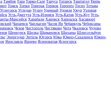
ца
Тамбов
Тара
Тарко-Сале
Таруса
Татарск
Таштагол
Тверь
ммот
Томск
Топки
Торецьк
Торжок
Торопец
Тосно
Тотьма
Углегорск
Угледар
Углич
Удачный
Удомля
Ужур
Узловая
ийск
Усть-Джегута
Усть-Илимск
Усть-Катав
Усть-Кут
Усть-
анты-Мансийск
Харабали
Харовск
Харцызск
Хасавюрт
овский
Чапаевск
Чаплыгин
Часов Яр
Чебаркуль
Чебоксары
няховск
Чехов
Чистополь
Чистяково
Чита
Чкаловск
Чудово
ехов
Шенкурск
Шилка
Шимановск
Шиханы
Шлиссельбург
льс
Энергодар
Эртиль
Югорск
Южа
Южно-Сахалинск
Южно-
вое
Ярославль
Ярцево
Ясиноватая
Ясногорск