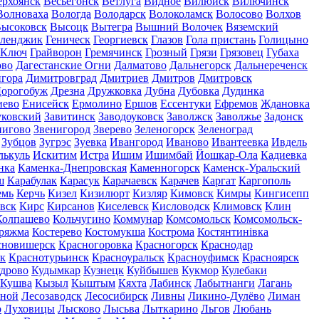
ерхоянск
Весьегонск
Ветлуга
Видное
Вилюйск
Вилючинск
Волноваха
Вологда
Володарск
Волоколамск
Волосово
Волхов
ысоковск
Высоцк
Вытегра
Вышний Волочек
Вяземский
еленджик
Геническ
Георгиевск
Глазов
Гола пристань
Голицыно
 Ключ
Грайворон
Гремячинск
Грозный
Грязи
Грязовец
Губаха
ово
Дагестанские Огни
Далматово
Дальнегорск
Дальнереченск
гора
Димитровград
Дмитриев
Дмитров
Дмитровск
орогобуж
Дрезна
Дружковка
Дубна
Дубовка
Дудинка
иево
Енисейск
Ермолино
Ершов
Ессентуки
Ефремов
Ждановка
ковский
Завитинск
Заводоуковск
Заволжск
Заволжье
Задонск
нигово
Звенигород
Зверево
Зеленогорск
Зеленоград
Зубцов
Зугрэс
Зуевка
Ивангород
Иваново
Ивантеевка
Ивдель
лькуль
Искитим
Истра
Ишим
Ишимбай
Йошкар-Ола
Кадиевка
нка
Каменка-Днепровская
Каменногорск
Каменск-Уральский
ш
Карабулак
Карасук
Карачаевск
Карачев
Каргат
Каргополь
емь
Керчь
Кизел
Кизилюрт
Кизляр
Кимовск
Кимры
Кингисепп
вск
Кирс
Кирсанов
Киселевск
Кисловодск
Климовск
Клин
Колпашево
Кольчугино
Коммунар
Комсомольск
Комсомольск-
ряжма
Костерево
Костомукша
Кострома
Костянтинівка
сновишерск
Красногоровка
Красногорск
Краснодар
к
Краснотурьинск
Красноуральск
Красноуфимск
Красноярск
дрово
Кудымкар
Кузнецк
Куйбышев
Кукмор
Кулебаки
Кушва
Кызыл
Кыштым
Кяхта
Лабинск
Лабытнанги
Лагань
сной
Лесозаводск
Лесосибирск
Ливны
Ликино-Дулёво
Лиман
о
Луховицы
Лысково
Лысьва
Лыткарино
Льгов
Любань