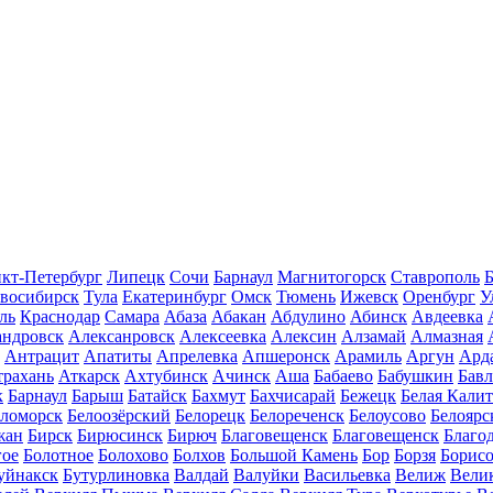
кт-Петербург
Липецк
Сочи
Барнаул
Магнитогорск
Ставрополь
Б
восибирск
Тула
Екатеринбург
Омск
Тюмень
Ижевск
Оренбург
У
ль
Краснодар
Самара
Абаза
Абакан
Абдулино
Абинск
Авдеевка
андровск
Алексанровск
Алексеевка
Алексин
Алзамай
Алмазная
Антрацит
Апатиты
Апрелевка
Апшеронск
Арамиль
Аргун
Ард
трахань
Аткарск
Ахтубинск
Ачинск
Аша
Бабаево
Бабушкин
Бав
к
Барнаул
Барыш
Батайск
Бахмут
Бахчисарай
Бежецк
Белая Калит
еломорск
Белоозёрский
Белорецк
Белореченск
Белоусово
Белоярс
жан
Бирск
Бирюсинск
Бирюч
Благовещенск
Благовещенск
Благо
гое
Болотное
Болохово
Болхов
Большой Камень
Бор
Борзя
Борисо
уйнакск
Бутурлиновка
Валдай
Валуйки
Васильевка
Велиж
Вели