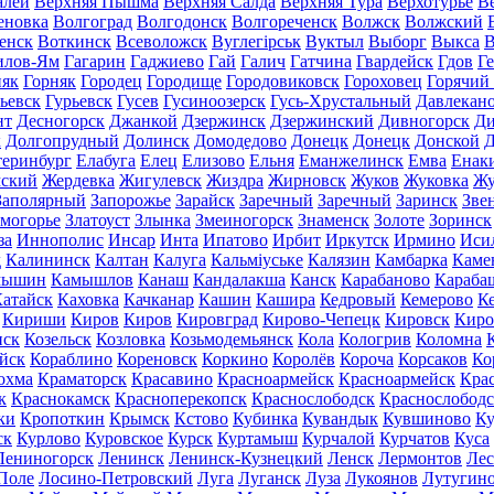
алей
Верхняя Пышма
Верхняя Салда
Верхняя Тура
Верхотурье
В
еновка
Волгоград
Волгодонск
Волгореченск
Волжск
Волжский
енск
Воткинск
Всеволожск
Вуглегірськ
Вуктыл
Выборг
Выкса
В
илов-Ям
Гагарин
Гаджиево
Гай
Галич
Гатчина
Гвардейск
Гдов
Г
няк
Горняк
Городец
Городище
Городовиковск
Гороховец
Горячий
ьевск
Гурьевск
Гусев
Гусиноозерск
Гусь-Хрустальный
Давлекан
нт
Десногорск
Джанкой
Дзержинск
Дзержинский
Дивногорск
Ди
к
Долгопрудный
Долинск
Домодедово
Донецк
Донецк
Донской
Д
теринбург
Елабуга
Елец
Елизово
Ельня
Еманжелинск
Емва
Енак
мский
Жердевка
Жигулевск
Жиздра
Жирновск
Жуков
Жуковка
Жу
Заполярный
Запорожье
Зарайск
Заречный
Заречный
Заринск
Зве
могорье
Златоуст
Злынка
Змеиногорск
Знаменск
Золоте
Зоринск
за
Иннополис
Инсар
Инта
Ипатово
Ирбит
Иркутск
Ирмино
Иси
д
Калининск
Калтан
Калуга
Кальміуське
Калязин
Камбарка
Каме
мышин
Камышлов
Канаш
Кандалакша
Канск
Карабаново
Караба
атайск
Каховка
Качканар
Кашин
Кашира
Кедровый
Кемерово
К
Кириши
Киров
Киров
Кировград
Кирово-Чепецк
Кировск
Киро
нск
Козельск
Козловка
Козьмодемьянск
Кола
Кологрив
Коломна
йск
Кораблино
Кореновск
Коркино
Королёв
Короча
Корсаков
Ко
охма
Краматорск
Красавино
Красноармейск
Красноармейск
Кра
к
Краснокамск
Красноперекопск
Краснослободск
Краснослободс
ки
Кропоткин
Крымск
Кстово
Кубинка
Кувандык
Кувшиново
Ку
ск
Курлово
Куровское
Курск
Куртамыш
Курчалой
Курчатов
Куса
Лениногорск
Ленинск
Ленинск-Кузнецкий
Ленск
Лермонтов
Ле
Поле
Лосино-Петровский
Луга
Луганск
Луза
Лукоянов
Лутугин