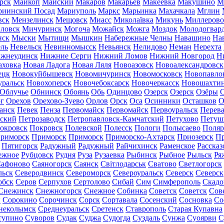
рск
Майкоп
Майский
Макаров
Макарьев
Макеевка
Макушино
М
риинский Посад
Мариуполь
Маркс
Марьинка
Махачкала
Мглин
вск
Мензелинск
Мещовск
Миасс
Миколаївка
Микунь
Миллерово
ловск
Мичуринск
Могоча
Можайск
Можга
Моздок
Молодогвар
нск
Мыски
Мытищи
Мышкин
Набережные Челны
Навашино
На
ль
Невельск
Невинномысск
Невьянск
Нелидово
Неман
Нерехта
жнеудинск
Нижние Серги
Нижний Ломов
Нижний Новгород
Н
аховка
Новая Ладога
Новая Ляля
Новоазовск
Новоалександровск
ецк
Новокуйбышевск
Новомичуринск
Новомосковск
Новопавло
уральск
Новохоперск
Новочебоксарск
Новочеркасск
Новошахти
Облучье
Обнинск
Обоянь
Обь
Одинцово
Озерск
Озерск
Озёры
О
г
Орехов
Орехово-Зуево
Орлов
Орск
Оса
Осинники
Осташков
О
анск
Певек
Пенза
Первомайск
Первомайск
Первоуральск
Перева
ьский
Петрозаводск
Петропавловск-Камчатский
Петухово
Петуш
окровск
Покровск
Полевской
Полесск
Пологи
Полысаево
Поляр
риморск
Приморск
Приморск
Приморско-Ахтарск
Приозерск
Пр
Пятигорск
Радужный
Радужный
Райчихинск
Раменское
Рассказ
ежное
Рубцовск
Рудня
Руза
Рузаевка
Рыбинск
Рыбное
Рыльск
Ря
афоново
Саяногорск
Саянск
Світлодарськ
Сватово
Светлогорск
льск
Северодвинск
Североморск
Североуральск
Северск
Северск
обск
Серов
Серпухов
Сертолово
Сибай
Сим
Симферополь
Скадо
Снежинск
Снежногорск
Снежное
Собинка
Советск
Советск
Сов
ы
Сорокино
Сорочинск
Сорск
Сортавала
Сосенский
Сосновка
Со
неколымск
Среднеуральск
Сретенск
Ставрополь
Старая Купавна
тупино
Суворов
Судак
Суджа
Судогда
Суздаль
Сунжа
Суоярви
С