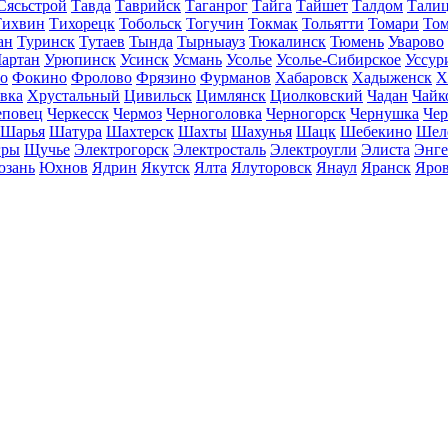
Сясьстрой
Тавда
Таврийск
Таганрог
Тайга
Тайшет
Талдом
Тали
Тихвин
Тихорецк
Тобольск
Тогучин
Токмак
Тольятти
Томари
То
ан
Туринск
Тутаев
Тында
Тырныауз
Тюкалинск
Тюмень
Уварово
артан
Урюпинск
Усинск
Усмань
Усолье
Усолье-Сибирское
Уссур
о
Фокино
Фролово
Фрязино
Фурманов
Хабаровск
Хадыженск
Х
івка
Хрустальный
Цивильск
Цимлянск
Циолковский
Чадан
Чайк
еповец
Черкесск
Чермоз
Черноголовка
Черногорск
Чернушка
Чер
Шарья
Шатура
Шахтерск
Шахты
Шахунья
Шацк
Шебекино
Шел
ры
Щучье
Электрогорск
Электросталь
Электроугли
Элиста
Энге
зань
Юхнов
Ядрин
Якутск
Ялта
Ялуторовск
Янаул
Яранск
Яро