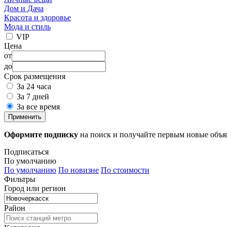
Дом и Дача
Красота и здоровье
Мода и стиль
VIP
Цена
от
до
Срок размещения
За 24 часа
За 7 дней
За все время
Применить
Оформите подписку
на поиск и получайте первым новые объ
Подписаться
По умолчанию
По умолчанию
По новизне
По стоимости
Фильтры
Город или регион
Район