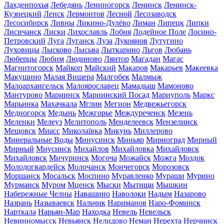
Лахденпохья
Лебедянь
Лениногорск
Ленинск
Ленинск-
Кузнецкий
Ленск
Лермонтов
Лесной
Лесозаводск
Лесосибирск
Ливны
Ликино-Дулёво
Лиман
Липецк
Липки
Лисичанск
Лиски
Лихославль
Лобня
Лодейное Поле
Лосино-
Петровский
Луга
Луганск
Луза
Лукоянов
Лутугино
Луховицы
Лысково
Лысьва
Лыткарино
Льгов
Любань
Люберцы
Любим
Людиново
Лянтор
Магадан
Магас
Магнитогорск
Майкоп
Майский
Макаров
Макарьев
Макеевка
Макушино
Малая Вишера
Малгобек
Малмыж
Малоархангельск
Малоярославец
Мамадыш
Мамоново
Мантурово
Мариинск
Мариинский Посад
Мариуполь
Маркс
Марьинка
Махачкала
Мглин
Мегион
Медвежьегорск
Медногорск
Медынь
Межгорье
Междуреченск
Мезень
Меленки
Мелеуз
Мелитополь
Менделеевск
Мензелинск
Мещовск
Миасс
Миколаївка
Микунь
Миллерово
Минеральные Воды
Минусинск
Миньяр
Мирноград
Мирный
Мирный
Миусинск
Михайлов
Михайловка
Михайловск
Михайловск
Мичуринск
Могоча
Можайск
Можга
Моздок
Молодогвардейск
Молочанск
Мончегорск
Морозовск
Моршанск
Мосальск
Моспино
Муравленко
Мураши
Мурино
Мурманск
Муром
Мценск
Мыски
Мытищи
Мышкин
Набережные Челны
Навашино
Наволоки
Надым
Назарово
Назрань
Называевск
Нальчик
Нариманов
Наро-Фоминск
Нарткала
Нарьян-Мар
Находка
Невель
Невельск
Невинномысск
Невьянск
Нелидово
Неман
Нерехта
Нерчинск