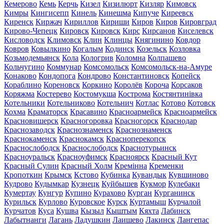
Кемерово
Кемь
Керчь
Кизел
Кизилюрт
Кизляр
Кимовск
Кимры
Кингисепп
Кинель
Кинешма
Кипуче
Киреевск
Киренск
Киржач
Кириллов
Кириши
Киров
Киров
Кировград
Кирово-Чепецк
Кировск
Кировск
Кирс
Кирсанов
Киселевск
Кисловодск
Климовск
Клин
Клинцы
Княгинино
Ковдор
Ковров
Ковылкино
Когалым
Кодинск
Козельск
Козловка
Козьмодемьянск
Кола
Кологрив
Коломна
Колпашево
Кольчугино
Коммунар
Комсомольск
Комсомольск-на-Амуре
Конаково
Кондопога
Кондрово
Константиновск
Копейск
Кораблино
Кореновск
Коркино
Королёв
Короча
Корсаков
Коряжма
Костерево
Костомукша
Кострома
Костянтинівка
Котельники
Котельниково
Котельнич
Котлас
Котово
Котовск
Кохма
Краматорск
Красавино
Красноармейск
Красноармейск
Красновишерск
Красногоровка
Красногорск
Краснодар
Краснозаводск
Краснознаменск
Краснознаменск
Краснокаменск
Краснокамск
Красноперекопск
Краснослободск
Краснослободск
Краснотурьинск
Красноуральск
Красноуфимск
Красноярск
Красный Кут
Красный Сулин
Красный Холм
Кремінна
Кременки
Кропоткин
Крымск
Кстово
Кубинка
Кувандык
Кувшиново
Кудрово
Кудымкар
Кузнецк
Куйбышев
Кукмор
Кулебаки
Кумертау
Кунгур
Купино
Курахово
Курган
Курганинск
Курильск
Курлово
Куровское
Курск
Куртамыш
Курчалой
Курчатов
Куса
Кушва
Кызыл
Кыштым
Кяхта
Лабинск
Лабытнанги
Лагань
Ладушкин
Лаишево
Лакинск
Лангепас