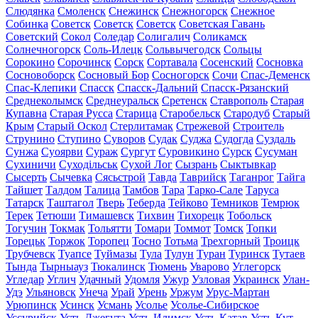
Слюдянка
Смоленск
Снежинск
Снежногорск
Снежное
Собинка
Советск
Советск
Советск
Советская Гавань
Советский
Сокол
Соледар
Солигалич
Соликамск
Солнечногорск
Соль-Илецк
Сольвычегодск
Сольцы
Сорокино
Сорочинск
Сорск
Сортавала
Сосенский
Сосновка
Сосновоборск
Сосновый Бор
Сосногорск
Сочи
Спас-Деменск
Спас-Клепики
Спасск
Спасск-Дальний
Спасск-Рязанский
Среднеколымск
Среднеуральск
Сретенск
Ставрополь
Старая
Купавна
Старая Русса
Старица
Старобельск
Стародуб
Старый
Крым
Старый Оскол
Стерлитамак
Стрежевой
Строитель
Струнино
Ступино
Суворов
Судак
Суджа
Судогда
Суздаль
Сунжа
Суоярви
Сураж
Сургут
Суровикино
Сурск
Сусуман
Сухиничи
Суходільськ
Сухой Лог
Сызрань
Сыктывкар
Сысерть
Сычевка
Сясьстрой
Тавда
Таврийск
Таганрог
Тайга
Тайшет
Талдом
Талица
Тамбов
Тара
Тарко-Сале
Таруса
Татарск
Таштагол
Тверь
Теберда
Тейково
Темников
Темрюк
Терек
Тетюши
Тимашевск
Тихвин
Тихорецк
Тобольск
Тогучин
Токмак
Тольятти
Томари
Томмот
Томск
Топки
Торецьк
Торжок
Торопец
Тосно
Тотьма
Трехгорный
Троицк
Трубчевск
Туапсе
Туймазы
Тула
Тулун
Туран
Туринск
Тутаев
Тында
Тырныауз
Тюкалинск
Тюмень
Уварово
Углегорск
Угледар
Углич
Удачный
Удомля
Ужур
Узловая
Украинск
Улан-
Удэ
Ульяновск
Унеча
Урай
Урень
Уржум
Урус-Мартан
Урюпинск
Усинск
Усмань
Усолье
Усолье-Сибирское
Уссурийск
Усть-Джегута
Усть-Илимск
Усть-Катав
Усть-Кут