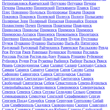
Петропавловск-Камчатский
Петухово
Петушки
Печора
Печоры
Пикалево
Пионерский
Питкяранта
Плавск
Пласт
Плес
Поворино
Подольск
Подпорожье
Покачи
Покров
Покровск
Покровск
Полевской
Полесск
Пологи
Полысаево
Полярные Зори
Полярный
Попасная
Поронайск
Порхов
Похвистнево
Почеп
Починок
Пошехонье
Правдинск
Приволжск
Приволье
Приморск
Приморск
Приморск
Приморско-Ахтарск
Приозерск
Прокопьевск
Пролетарск
Протвино
Прохладный
Псков
Пугачев
Пудож
Пустошка
Пучеж
Пушкино
Пущино
Пыталово
Пыть-Ях
Пятигорск
Радужный
Радужный
Райчихинск
Раменское
Рассказово
Ревда
Реж
Реутов
Ржев
Ровеньки
Родинское
Родники
Рославль
Россошь
Ростов
Ростов-на-Дону
Рошаль
Ртищево
Рубежное
Рубцовск
Рудня
Руза
Рузаевка
Рыбинск
Рыбное
Рыльск
Ряжск
Рязань
Сєвєродонецьк
Саки
Салават
Салаир
Салехард
Сальск
Самара
Саранск
Сарапул
Саратов
Саров
Сасово
Сатка
Сафоново
Саяногорск
Саянск
Світлодарськ
Сватово
Светлогорск
Светлоград
Светлый
Светогорск
Свирск
Свободный
Святогірськ
Себеж
Севастополь
Северо-Курильск
Северобайкальск
Северодвинск
Североморск
Североуральск
Северск
Северск
Севск
Сегежа
Селидово
Сельцо
Семенов
Семикаракорск
Семилуки
Сенгилей
Серафимович
Сергач
Сергиев Посад
Сердобск
Серов
Серпухов
Сертолово
Сибай
Сим
Симферополь
Скадовск
Сковородино
Скопин
Славгород
Славск
Славянск
Славянск-на-Кубани
Сланцы
Слободской