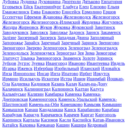
Дубовка
Дудинка
Духовщина
Дюртюли
Дятьково
Евпатория
Егорьевск
Ейск
Екатеринбург
Елабуга
Елец
Елизово
Ельня
Еманжелинск
Емва
Енакиево
Енисейск
Ермолино
Ершов
Ессентуки
Ефремов
Ждановка
Железноводск
Железногорск
Железногорск
Железногорск-Илимский
Жердевка
Жигулевск
Жиздра
Жирновск
Жуков
Жуковка
Жуковский
Завитинск
Заводоуковск
Заволжск
Заволжье
Задонск
Заинск
Закаменск
Залізне
Заозерный
Заозерск
Западная Двина
Заполярный
Запорожье
Зарайск
Заречный
Заречный
Заринск
Звенигово
Звенигород
Зверево
Зеленогорск
Зеленоград
Зеленоградск
Зеленодольск
Зеленокумск
Зерноград
Зея
Зима
Зимогорье
Златоуст
Злынка
Змеиногорск
Знаменск
Золоте
Зоринск
Зубцов
Зугрэс
Зуевка
Ивангород
Иваново
Ивантеевка
Ивдель
Игарка
Ижевск
Избербаш
Изобильный
Иланский
Иловайск
Инза
Иннополис
Инсар
Инта
Ипатово
Ирбит
Иркутск
Ирмино
Исилькуль
Искитим
Истра
Ишим
Ишимбай
Йошкар-
Ола
Кадиевка
Кадников
Казань
Калач
Калач-на-Дону
Калачинск
Калининград
Калининск
Калтан
Калуга
Кальміуське
Калязин
Камбарка
Каменка
Каменка-
Днепровская
Каменногорск
Каменск-Уральский
Каменск-
Шахтинский
Камень-на-Оби
Камешково
Камызяк
Камышин
Камышлов
Канаш
Кандалакша
Канск
Карабаново
Карабаш
Карабулак
Карасук
Карачаевск
Карачев
Каргат
Каргополь
Карпинск
Карталы
Касимов
Касли
Каспийск
Катав-Ивановск
Катайск
Каховка
Качканар
Кашин
Кашира
Кедровый