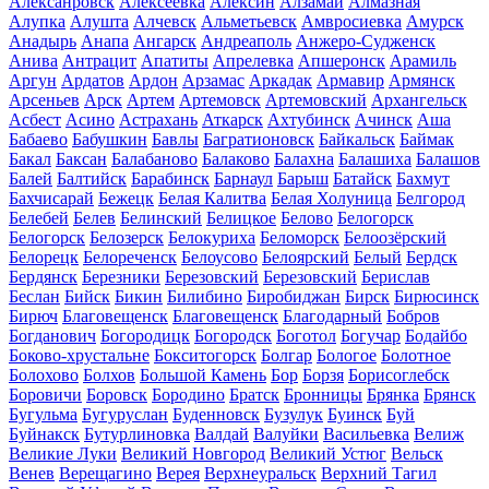
Алексанровск
Алексеевка
Алексин
Алзамай
Алмазная
Алупка
Алушта
Алчевск
Альметьевск
Амвросиевка
Амурск
Анадырь
Анапа
Ангарск
Андреаполь
Анжеро-Судженск
Анива
Антрацит
Апатиты
Апрелевка
Апшеронск
Арамиль
Аргун
Ардатов
Ардон
Арзамас
Аркадак
Армавир
Армянск
Арсеньев
Арск
Артем
Артемовск
Артемовский
Архангельск
Асбест
Асино
Астрахань
Аткарск
Ахтубинск
Ачинск
Аша
Бабаево
Бабушкин
Бавлы
Багратионовск
Байкальск
Баймак
Бакал
Баксан
Балабаново
Балаково
Балахна
Балашиха
Балашов
Балей
Балтийск
Барабинск
Барнаул
Барыш
Батайск
Бахмут
Бахчисарай
Бежецк
Белая Калитва
Белая Холуница
Белгород
Белебей
Белев
Белинский
Белицкое
Белово
Белогорск
Белогорск
Белозерск
Белокуриха
Беломорск
Белоозёрский
Белорецк
Белореченск
Белоусово
Белоярский
Белый
Бердск
Бердянск
Березники
Березовский
Березовский
Берислав
Беслан
Бийск
Бикин
Билибино
Биробиджан
Бирск
Бирюсинск
Бирюч
Благовещенск
Благовещенск
Благодарный
Бобров
Богданович
Богородицк
Богородск
Боготол
Богучар
Бодайбо
Боково-хрустальне
Бокситогорск
Болгар
Бологое
Болотное
Болохово
Болхов
Большой Камень
Бор
Борзя
Борисоглебск
Боровичи
Боровск
Бородино
Братск
Бронницы
Брянка
Брянск
Бугульма
Бугуруслан
Буденновск
Бузулук
Буинск
Буй
Буйнакск
Бутурлиновка
Валдай
Валуйки
Васильевка
Велиж
Великие Луки
Великий Новгород
Великий Устюг
Вельск
Венев
Верещагино
Верея
Верхнеуральск
Верхний Тагил