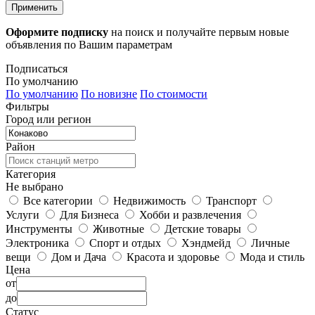
Применить
Оформите подписку
на поиск и получайте первым новые
объявления по Вашим параметрам
Подписаться
По умолчанию
По умолчанию
По новизне
По стоимости
Фильтры
Город или регион
Район
Категория
Не выбрано
Все категории
Недвижимость
Транспорт
Услуги
Для Бизнеса
Хобби и развлечения
Инструменты
Животные
Детские товары
Электроника
Спорт и отдых
Хэндмейд
Личные
вещи
Дом и Дача
Красота и здоровье
Мода и стиль
Цена
от
до
Статус