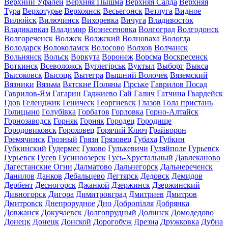
Верхний Уфалей
Верхняя Пышма
Верхняя Салда
Верхняя
Тура
Верхотурье
Верхоянск
Весьегонск
Ветлуга
Видное
Вилюйск
Вилючинск
Вихоревка
Вичуга
Владивосток
Владикавказ
Владимир
Вознесеновка
Волгоград
Волгодонск
Волгореченск
Волжск
Волжский
Волноваха
Вологда
Володарск
Волоколамск
Волосово
Волхов
Волчанск
Вольнянск
Вольск
Воркута
Воронеж
Ворсма
Воскресенск
Воткинск
Всеволожск
Вуглегірськ
Вуктыл
Выборг
Выкса
Высоковск
Высоцк
Вытегра
Вышний Волочек
Вяземский
Вязники
Вязьма
Вятские Поляны
Гірське
Гаврилов Посад
Гаврилов-Ям
Гагарин
Гаджиево
Гай
Галич
Гатчина
Гвардейск
Гдов
Геленджик
Геническ
Георгиевск
Глазов
Гола пристань
Голицыно
Голубівка
Горбатов
Горловка
Горно-Алтайск
Горнозаводск
Горняк
Горняк
Городец
Городище
Городовиковск
Гороховец
Горячий Ключ
Грайворон
Гремячинск
Грозный
Грязи
Грязовец
Губаха
Губкин
Губкинский
Гудермес
Гуково
Гулькевичи
Гуляйполе
Гурьевск
Гурьевск
Гусев
Гусиноозерск
Гусь-Хрустальный
Давлеканово
Дагестанские Огни
Далматово
Дальнегорск
Дальнереченск
Данилов
Данков
Дебальцево
Дегтярск
Дедовск
Демидов
Дербент
Десногорск
Джанкой
Дзержинск
Дзержинский
Дивногорск
Дигора
Димитровград
Дмитриев
Дмитров
Дмитровск
Днепрорудное
Дно
Добропілля
Добрянка
Довжанск
Докучаевск
Долгопрудный
Долинск
Домодедово
Донецк
Донецк
Донской
Дорогобуж
Дрезна
Дружковка
Дубна