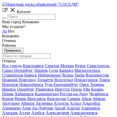
Каталог
Ваш город Конаково
Мы угадали?
Да
Нет
Конаково
Отмена
Районы
Применить
Отмена
Все города
Красноярск
Саратов
Москва
Курск
Севастополь
Санкт-Петербург
Липецк
Сочи
Барнаул
Магнитогорск
Ставрополь
Брянск
Набережные Челны
Тверь
Владивосток
Нижний Новгород
Тольятти
Волгоград
Новокузнецк
Томск
Воронеж
Новосибирск
Тула
Екатеринбург
Омск
Тюмень
Ижевск
Оренбург
Ульяновск
Иркутск
Пенза
Уфа
Казань
Пермь
Хабаровск
Калининград
Ростов-на-Дону
Челябинск
Киров
Рязань
Ярославль
Краснодар
Самара
Абаза
Абакан
Абдулино
Абинск
Авдеевка
Агидель
Агрыз
Адыгейск
Азнакаево
Азов
Ак-Довурак
Аксай
Алагир
Алапаевск
Алатырь
Алдан
Алейск
Александров
Александровск