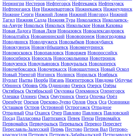
Нерюнгри
Нестеров
Нефтегорск
Нефтекамск
Нефтекумск
Нефтеюганск
Нея
Нижневартовск
Нижнекамск
Нижнеудинск
Нижние Серги
Нижний Ломов
Нижний Новгород
Нижний
Тагил
Нижняя Салда
Нижняя Тура
Николаевск
Николаевск-
на-Амуре
Никольск
Никольск
Никольское
Новая Каховка
Новая Ладога
Новая Ляля
Новоазовск
Новоалександровск
Новоалтайск
Новоаннинский
Нововоронеж
Новогродовка
Новодвинск
Новодружеск
Новозыбков
Новокубанск
Новокузнецк
Новокуйбышевск
Новомичуринск
Новомосковск
Новопавловск
Новоржев
Новороссийск
Новосибирск
Новосиль
Новосокольники
Новотроицк
Новоузенск
Новоульяновск
Новоуральск
Новохоперск
Новочебоксарск
Новочеркасск
Новошахтинск
Новый Оскол
Новый Уренгой
Ногинск
Нолинск
Норильск
Ноябрьск
Нурлат
Нытва
Нюрба
Нягань
Нязепетровск
Няндома
Облучье
Обнинск
Обоянь
Обь
Одинцово
Озерск
Озерск
Озёры
Октябрьск
Октябрьский
Окуловка
Олекминск
Оленегорск
Олешки
Олонец
Омск
Омутнинск
Онега
Опочка
Орёл
Оренбург
Орехов
Орехово-Зуево
Орлов
Орск
Оса
Осинники
Осташков
Остров
Островной
Острогожск
Отрадное
Отрадный
Оха
Оханск
Очер
Павлово
Павловск
Павловский
Посад
Палласовка
Партизанск
Певек
Пенза
Первомайск
Первомайск
Первоуральск
Перевальск
Перевоз
Пересвет
Переславль-Залесский
Пермь
Пестово
Петров Вал
Петрово-
красносілля
Петровск
Петровск-Забайкальский
Петрозаводск