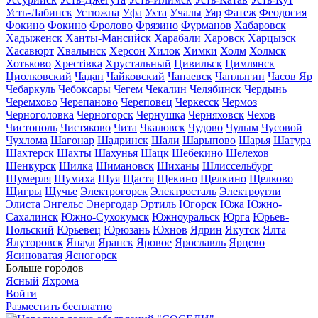
Усть-Лабинск
Устюжна
Уфа
Ухта
Учалы
Уяр
Фатеж
Феодосия
Фокино
Фокино
Фролово
Фрязино
Фурманов
Хабаровск
Хадыженск
Ханты-Мансийск
Харабали
Харовск
Харцызск
Хасавюрт
Хвалынск
Херсон
Хилок
Химки
Холм
Холмск
Хотьково
Хрестівка
Хрустальный
Цивильск
Цимлянск
Циолковский
Чадан
Чайковский
Чапаевск
Чаплыгин
Часов Яр
Чебаркуль
Чебоксары
Чегем
Чекалин
Челябинск
Чердынь
Черемхово
Черепаново
Череповец
Черкесск
Чермоз
Черноголовка
Черногорск
Чернушка
Черняховск
Чехов
Чистополь
Чистяково
Чита
Чкаловск
Чудово
Чулым
Чусовой
Чухлома
Шагонар
Шадринск
Шали
Шарыпово
Шарья
Шатура
Шахтерск
Шахты
Шахунья
Шацк
Шебекино
Шелехов
Шенкурск
Шилка
Шимановск
Шиханы
Шлиссельбург
Шумерля
Шумиха
Шуя
Щастя
Щекино
Щелкино
Щелково
Щигры
Щучье
Электрогорск
Электросталь
Электроугли
Элиста
Энгельс
Энергодар
Эртиль
Югорск
Южа
Южно-
Сахалинск
Южно-Сухокумск
Южноуральск
Юрга
Юрьев-
Польский
Юрьевец
Юрюзань
Юхнов
Ядрин
Якутск
Ялта
Ялуторовск
Янаул
Яранск
Яровое
Ярославль
Ярцево
Ясиноватая
Ясногорск
Больше городов
Ясный
Яхрома
Войти
Разместить бесплатно