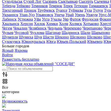
Суходільськ
Сухой Лог
Сызрань
Сыктывкар
Сысерть
Сычевка
Теберда
Тейково
Темников
Темрюк
Терек
Тетюши
Тимашевск
Трехгорный
Троицк
Трубчевск
Туапсе
Туймазы
Тула
Тулун
Тур
Украинск
Улан-Удэ
Ульяновск
Унеча
Урай
Урень
Уржум
Урус-М
Лабинск
Устюжна
Уфа
Ухта
Учалы
Уяр
Фатеж
Феодосия
Фокин
Хвалынск
Херсон
Хилок
Химки
Холм
Холмск
Хотьково
Хрест
Чегем
Чекалин
Челябинск
Чердынь
Черемхово
Черепаново
Чер
Чулым
Чусовой
Чухлома
Шагонар
Шадринск
Шали
Шарыпово
Шумерля
Шумиха
Шуя
Щастя
Щекино
Щелкино
Щелково
Щиг
Сухокумск
Южноуральск
Юрга
Юрьев-Польский
Юрьевец
Юрю
Больше городов
Ясный
Яхрома
Войти
Разместить бесплатно
Все
категории
Недвижимость
Транспорт