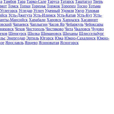
ца
Тамбов
Тара
Тарко-Сале
Таруса
Татарск
Таштагол
Тверь
ммот
Томск
Топки
Торецьк
Торжок
Торопец
Тосно
Тотьма
Углегорск
Угледар
Углич
Удачный
Удомля
Ужур
Узловая
ийск
Усть-Джегута
Усть-Илимск
Усть-Катав
Усть-Кут
Усть-
анты-Мансийск
Харабали
Харовск
Харцызск
Хасавюрт
овский
Чапаевск
Чаплыгин
Часов Яр
Чебаркуль
Чебоксары
няховск
Чехов
Чистополь
Чистяково
Чита
Чкаловск
Чудово
ехов
Шенкурск
Шилка
Шимановск
Шиханы
Шлиссельбург
льс
Энергодар
Эртиль
Югорск
Южа
Южно-Сахалинск
Южно-
вое
Ярославль
Ярцево
Ясиноватая
Ясногорск