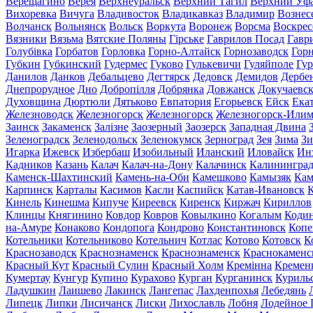
Верещагино
Верея
Верхнеуральск
Верхний Тагил
Верхний Уф
Вихоревка
Вичуга
Владивосток
Владикавказ
Владимир
Вознес
Волчанск
Вольнянск
Вольск
Воркута
Воронеж
Ворсма
Воскрес
Вязники
Вязьма
Вятские Поляны
Гірське
Гаврилов Посад
Гавр
Голубівка
Горбатов
Горловка
Горно-Алтайск
Горнозаводск
Гор
Губкин
Губкинский
Гудермес
Гуково
Гулькевичи
Гуляйполе
Гур
Данилов
Данков
Дебальцево
Дегтярск
Дедовск
Демидов
Дербе
Днепрорудное
Дно
Добропілля
Добрянка
Довжанск
Докучаевс
Духовщина
Дюртюли
Дятьково
Евпатория
Егорьевск
Ейск
Ека
Железноводск
Железногорск
Железногорск
Железногорск-Или
Заинск
Закаменск
Залізне
Заозерный
Заозерск
Западная Двина
Зеленоградск
Зеленодольск
Зеленокумск
Зерноград
Зея
Зима
Зи
Игарка
Ижевск
Избербаш
Изобильный
Иланский
Иловайск
Ин
Кадников
Казань
Калач
Калач-на-Дону
Калачинск
Калинингра
Каменск-Шахтинский
Камень-на-Оби
Камешково
Камызяк
Ка
Карпинск
Карталы
Касимов
Касли
Каспийск
Катав-Ивановск
К
Кинель
Кинешма
Кипуче
Киреевск
Киренск
Киржач
Кириллов
Клинцы
Княгинино
Ковдор
Ковров
Ковылкино
Когалым
Коди
на-Амуре
Конаково
Кондопога
Кондрово
Константиновск
Копе
Котельники
Котельниково
Котельнич
Котлас
Котово
Котовск
К
Краснозаводск
Краснознаменск
Краснознаменск
Краснокаменс
Красный Кут
Красный Сулин
Красный Холм
Кремінна
Кремен
Кумертау
Кунгур
Купино
Курахово
Курган
Курганинск
Куриль
Ладушкин
Лаишево
Лакинск
Лангепас
Лахденпохья
Лебедянь
Липецк
Липки
Лисичанск
Лиски
Лихославль
Лобня
Лодейное 