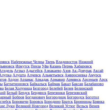
рянск
Набережные Челны
Тверь
Владивосток
Нижний
льяновск
Иркутск
Пенза
Уфа
Казань
Пермь
Хабаровск
Агидель
Агрыз
Адыгейск
Азнакаево
Азов
Ак-Довурак
Аксай
Алупка
Алушта
Алчевск
Альметьевск
Амвросиевка
Амурск
атов
Ардон
Арзамас
Аркадак
Армавир
Армянск
Арсеньев
Арск
лы
Багратионовск
Байкальск
Баймак
Бакал
Баксан
Балабаново
ва
Белая Холуница
Белгород
Белебей
Белев
Белинский
кий
Белый
Бердск
Бердянск
Березники
Березовский
дарный
Бобров
Богданович
Богородицк
Богородск
Боготол
глебск
Боровичи
Боровск
Бородино
Братск
Бронницы
Брянка
кие Луки
Великий Новгород
Великий Устюг
Вельск
Венев