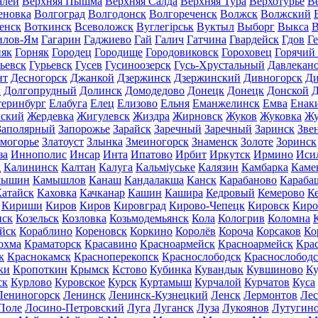
алей
Верхняя Пышма
Верхняя Салда
Верхняя Тура
Верхотурье
В
еновка
Волгоград
Волгодонск
Волгореченск
Волжск
Волжский
енск
Воткинск
Всеволожск
Вуглегірськ
Вуктыл
Выборг
Выкса
В
илов-Ям
Гагарин
Гаджиево
Гай
Галич
Гатчина
Гвардейск
Гдов
Г
няк
Горняк
Городец
Городище
Городовиковск
Гороховец
Горячий
ьевск
Гурьевск
Гусев
Гусиноозерск
Гусь-Хрустальный
Давлекан
нт
Десногорск
Джанкой
Дзержинск
Дзержинский
Дивногорск
Ди
к
Долгопрудный
Долинск
Домодедово
Донецк
Донецк
Донской
Д
теринбург
Елабуга
Елец
Елизово
Ельня
Еманжелинск
Емва
Енак
мский
Жердевка
Жигулевск
Жиздра
Жирновск
Жуков
Жуковка
Жу
Заполярный
Запорожье
Зарайск
Заречный
Заречный
Заринск
Зве
могорье
Златоуст
Злынка
Змеиногорск
Знаменск
Золоте
Зоринск
за
Иннополис
Инсар
Инта
Ипатово
Ирбит
Иркутск
Ирмино
Иси
д
Калининск
Калтан
Калуга
Кальміуське
Калязин
Камбарка
Каме
мышин
Камышлов
Канаш
Кандалакша
Канск
Карабаново
Караба
атайск
Каховка
Качканар
Кашин
Кашира
Кедровый
Кемерово
К
Кириши
Киров
Киров
Кировград
Кирово-Чепецк
Кировск
Киро
нск
Козельск
Козловка
Козьмодемьянск
Кола
Кологрив
Коломна
йск
Кораблино
Кореновск
Коркино
Королёв
Короча
Корсаков
Ко
охма
Краматорск
Красавино
Красноармейск
Красноармейск
Кра
к
Краснокамск
Красноперекопск
Краснослободск
Краснослободс
ки
Кропоткин
Крымск
Кстово
Кубинка
Кувандык
Кувшиново
Ку
ск
Курлово
Куровское
Курск
Куртамыш
Курчалой
Курчатов
Куса
Лениногорск
Ленинск
Ленинск-Кузнецкий
Ленск
Лермонтов
Ле
Поле
Лосино-Петровский
Луга
Луганск
Луза
Лукоянов
Лутугин