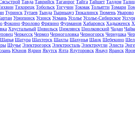
Сясьстрой
Тавда
Таврийск
Таганрог
Тайга
Тайшет
Талдом
Тали
Тихвин
Тихорецк
Тобольск
Тогучин
Токмак
Тольятти
Томари
То
ан
Туринск
Тутаев
Тында
Тырныауз
Тюкалинск
Тюмень
Уварово
артан
Урюпинск
Усинск
Усмань
Усолье
Усолье-Сибирское
Уссур
о
Фокино
Фролово
Фрязино
Фурманов
Хабаровск
Хадыженск
Х
івка
Хрустальный
Цивильск
Цимлянск
Циолковский
Чадан
Чайк
еповец
Черкесск
Чермоз
Черноголовка
Черногорск
Чернушка
Чер
Шарья
Шатура
Шахтерск
Шахты
Шахунья
Шацк
Шебекино
Шел
ры
Щучье
Электрогорск
Электросталь
Электроугли
Элиста
Энге
зань
Юхнов
Ядрин
Якутск
Ялта
Ялуторовск
Янаул
Яранск
Яро