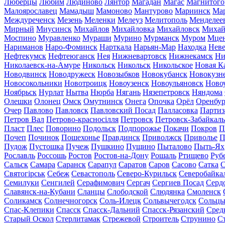
Люберцы
Любим
Людиново
Лянтор
Магадан
Магас
Магнитого
Малоярославец
Мамадыш
Мамоново
Мантурово
Мариинск
Ма
Междуреченск
Мезень
Меленки
Мелеуз
Мелитополь
Менделее
Мирный
Миусинск
Михайлов
Михайловка
Михайловск
Михай
Моспино
Муравленко
Мураши
Мурино
Мурманск
Муром
Мце
Нариманов
Наро-Фоминск
Нарткала
Нарьян-Мар
Находка
Неве
Нефтекумск
Нефтеюганск
Нея
Нижневартовск
Нижнекамск
Ни
Николаевск-на-Амуре
Никольск
Никольск
Никольское
Новая К
Новодвинск
Новодружеск
Новозыбков
Новокубанск
Новокузн
Новосокольники
Новотроицк
Новоузенск
Новоульяновск
Ново
Ноябрьск
Нурлат
Нытва
Нюрба
Нягань
Нязепетровск
Няндома
Олешки
Олонец
Омск
Омутнинск
Онега
Опочка
Орёл
Оренбур
Очер
Павлово
Павловск
Павловский Посад
Палласовка
Партиз
Петров Вал
Петрово-красносілля
Петровск
Петровск-Забайкал
Пласт
Плес
Поворино
Подольск
Подпорожье
Покачи
Покров
П
Почеп
Починок
Пошехонье
Правдинск
Приволжск
Приволье
П
Пудож
Пустошка
Пучеж
Пушкино
Пущино
Пыталово
Пыть-Ях
Рославль
Россошь
Ростов
Ростов-на-Дону
Рошаль
Ртищево
Руб
Сальск
Самара
Саранск
Сарапул
Саратов
Саров
Сасово
Сатка
С
Святогірськ
Себеж
Севастополь
Северо-Курильск
Северобайка
Семилуки
Сенгилей
Серафимович
Сергач
Сергиев Посад
Серд
Славянск-на-Кубани
Сланцы
Слободской
Слюдянка
Смоленск
Соликамск
Солнечногорск
Соль-Илецк
Сольвычегодск
Сольц
Спас-Клепики
Спасск
Спасск-Дальний
Спасск-Рязанский
Сред
Старый Оскол
Стерлитамак
Стрежевой
Строитель
Струнино
С