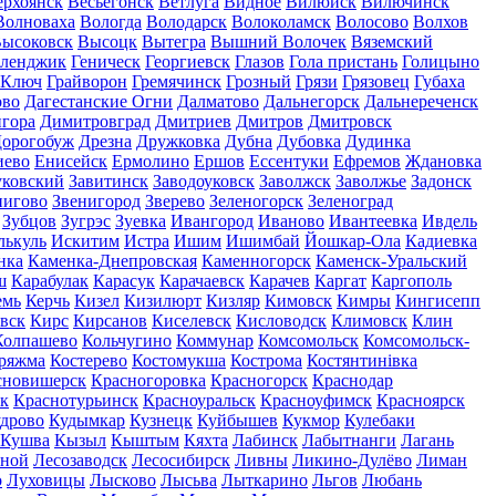
ерхоянск
Весьегонск
Ветлуга
Видное
Вилюйск
Вилючинск
Волноваха
Вологда
Володарск
Волоколамск
Волосово
Волхов
ысоковск
Высоцк
Вытегра
Вышний Волочек
Вяземский
еленджик
Геническ
Георгиевск
Глазов
Гола пристань
Голицыно
 Ключ
Грайворон
Гремячинск
Грозный
Грязи
Грязовец
Губаха
ово
Дагестанские Огни
Далматово
Дальнегорск
Дальнереченск
гора
Димитровград
Дмитриев
Дмитров
Дмитровск
орогобуж
Дрезна
Дружковка
Дубна
Дубовка
Дудинка
иево
Енисейск
Ермолино
Ершов
Ессентуки
Ефремов
Ждановка
ковский
Завитинск
Заводоуковск
Заволжск
Заволжье
Задонск
нигово
Звенигород
Зверево
Зеленогорск
Зеленоград
Зубцов
Зугрэс
Зуевка
Ивангород
Иваново
Ивантеевка
Ивдель
лькуль
Искитим
Истра
Ишим
Ишимбай
Йошкар-Ола
Кадиевка
нка
Каменка-Днепровская
Каменногорск
Каменск-Уральский
ш
Карабулак
Карасук
Карачаевск
Карачев
Каргат
Каргополь
емь
Керчь
Кизел
Кизилюрт
Кизляр
Кимовск
Кимры
Кингисепп
вск
Кирс
Кирсанов
Киселевск
Кисловодск
Климовск
Клин
Колпашево
Кольчугино
Коммунар
Комсомольск
Комсомольск-
ряжма
Костерево
Костомукша
Кострома
Костянтинівка
сновишерск
Красногоровка
Красногорск
Краснодар
к
Краснотурьинск
Красноуральск
Красноуфимск
Красноярск
дрово
Кудымкар
Кузнецк
Куйбышев
Кукмор
Кулебаки
Кушва
Кызыл
Кыштым
Кяхта
Лабинск
Лабытнанги
Лагань
сной
Лесозаводск
Лесосибирск
Ливны
Ликино-Дулёво
Лиман
о
Луховицы
Лысково
Лысьва
Лыткарино
Льгов
Любань