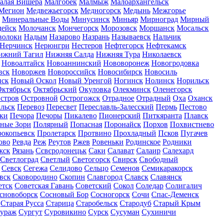
алая Вишера
Малгобек
Малмыж
Малоархангельск
Мегион
Медвежьегорск
Медногорск
Медынь
Межгорье
Минеральные Воды
Минусинск
Миньяр
Мирноград
Мирный
дейск
Молочанск
Мончегорск
Морозовск
Моршанск
Мосальск
волоки
Надым
Назарово
Назрань
Называевск
Нальчик
Нерчинск
Нерюнгри
Нестеров
Нефтегорск
Нефтекамск
ижний Тагил
Нижняя Салда
Нижняя Тура
Николаевск
Новоалтайск
Новоаннинский
Нововоронеж
Новогродовка
вск
Новоржев
Новороссийск
Новосибирск
Новосиль
нск
Новый Оскол
Новый Уренгой
Ногинск
Нолинск
Норильск
ктябрьск
Октябрьский
Окуловка
Олекминск
Оленегорск
стров
Островной
Острогожск
Отрадное
Отрадный
Оха
Оханск
льск
Перевоз
Пересвет
Переславль-Залесский
Пермь
Пестово
ки
Печора
Печоры
Пикалево
Пионерский
Питкяранта
Плавск
ные Зори
Полярный
Попасная
Поронайск
Порхов
Похвистнево
окопьевск
Пролетарск
Протвино
Прохладный
Псков
Пугачев
ово
Ревда
Реж
Реутов
Ржев
Ровеньки
Родинское
Родники
жск
Рязань
Сєвєродонецьк
Саки
Салават
Салаир
Салехард
Светлоград
Светлый
Светогорск
Свирск
Свободный
Севск
Сегежа
Селидово
Сельцо
Семенов
Семикаракорск
вск
Сковородино
Скопин
Славгород
Славск
Славянск
етск
Советская Гавань
Советский
Сокол
Соледар
Солигалич
сновоборск
Сосновый Бор
Сосногорск
Сочи
Спас-Деменск
Старая Русса
Старица
Старобельск
Стародуб
Старый Крым
ураж
Сургут
Суровикино
Сурск
Сусуман
Сухиничи