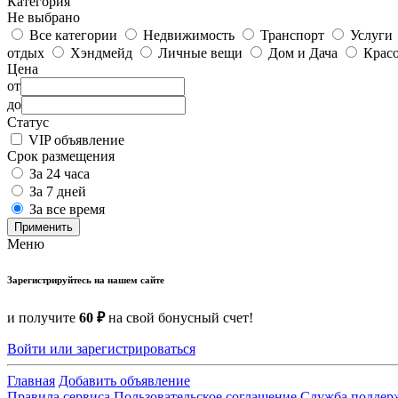
Категория
Не выбрано
Все категории
Недвижимость
Транспорт
Услуги
отдых
Хэндмейд
Личные вещи
Дом и Дача
Красо
Цена
от
до
Статус
VIP объявление
Срок размещения
За 24 часа
За 7 дней
За все время
Применить
Меню
Зарегистрируйтесь на нашем сайте
и получите
60 ₽
на свой бонусный счет!
Войти или зарегистрироваться
Главная
Добавить объявление
Правила сервиса
Пользовательское соглашение
Служба поддер