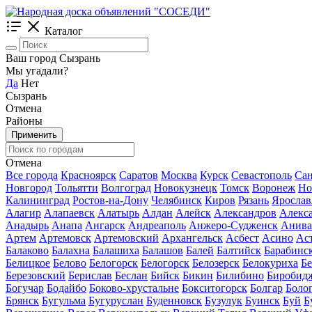
Каталог
Ваш город Сызрань
Мы угадали?
Да
Нет
Сызрань
Отмена
Районы
Применить
Отмена
Все города
Красноярск
Саратов
Москва
Курск
Севастополь
Сан
Новгород
Тольятти
Волгоград
Новокузнецк
Томск
Воронеж
Но
Калининград
Ростов-на-Дону
Челябинск
Киров
Рязань
Ярослав
Алагир
Алапаевск
Алатырь
Алдан
Алейск
Александров
Алекс
Анадырь
Анапа
Ангарск
Андреаполь
Анжеро-Судженск
Анива
Артем
Артемовск
Артемовский
Архангельск
Асбест
Асино
Ас
Балаково
Балахна
Балашиха
Балашов
Балей
Балтийск
Барабинс
Белицкое
Белово
Белогорск
Белогорск
Белозерск
Белокуриха
Б
Березовский
Берислав
Беслан
Бийск
Бикин
Билибино
Биробид
Богучар
Бодайбо
Боково-хрустальне
Бокситогорск
Болгар
Боло
Брянск
Бугульма
Бугуруслан
Буденновск
Бузулук
Буинск
Буй
Б