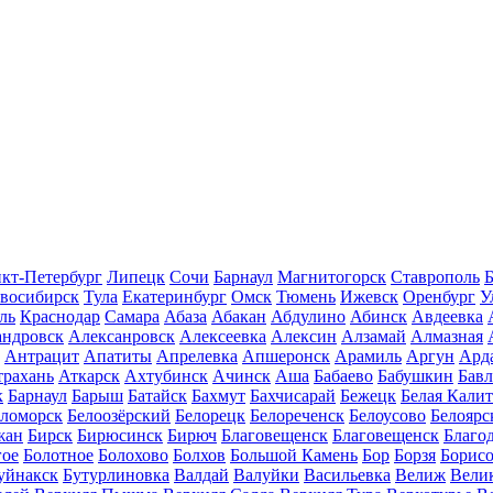
кт-Петербург
Липецк
Сочи
Барнаул
Магнитогорск
Ставрополь
Б
восибирск
Тула
Екатеринбург
Омск
Тюмень
Ижевск
Оренбург
У
ль
Краснодар
Самара
Абаза
Абакан
Абдулино
Абинск
Авдеевка
андровск
Алексанровск
Алексеевка
Алексин
Алзамай
Алмазная
Антрацит
Апатиты
Апрелевка
Апшеронск
Арамиль
Аргун
Ард
трахань
Аткарск
Ахтубинск
Ачинск
Аша
Бабаево
Бабушкин
Бав
к
Барнаул
Барыш
Батайск
Бахмут
Бахчисарай
Бежецк
Белая Калит
еломорск
Белоозёрский
Белорецк
Белореченск
Белоусово
Белоярс
жан
Бирск
Бирюсинск
Бирюч
Благовещенск
Благовещенск
Благо
гое
Болотное
Болохово
Болхов
Большой Камень
Бор
Борзя
Борисо
уйнакск
Бутурлиновка
Валдай
Валуйки
Васильевка
Велиж
Вели