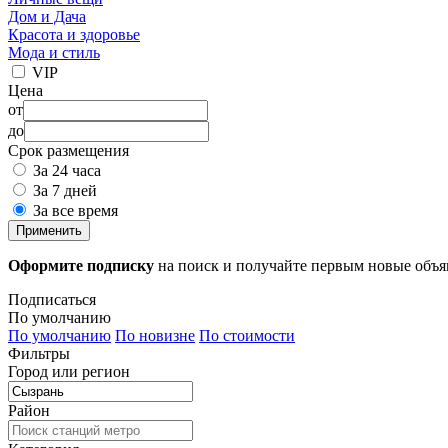
Дом и Дача
Красота и здоровье
Мода и стиль
VIP
Цена
от
до
Срок размещения
За 24 часа
За 7 дней
За все время
Применить
Оформите подписку
на поиск и получайте первым новые объ
Подписаться
По умолчанию
По умолчанию
По новизне
По стоимости
Фильтры
Город или регион
Район