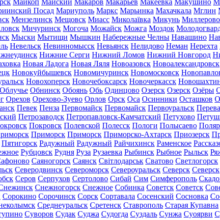
рск
Майкоп
Майский
Макаров
Макарьев
Макеевка
Макушино
М
риинский Посад
Мариуполь
Маркс
Марьинка
Махачкала
Мглин
вск
Мензелинск
Мещовск
Миасс
Миколаївка
Микунь
Миллерово
ловск
Мичуринск
Могоча
Можайск
Можга
Моздок
Молодогвар
нск
Мыски
Мытищи
Мышкин
Набережные Челны
Навашино
На
ль
Невельск
Невинномысск
Невьянск
Нелидово
Неман
Нерехта
жнеудинск
Нижние Серги
Нижний Ломов
Нижний Новгород
Н
аховка
Новая Ладога
Новая Ляля
Новоазовск
Новоалександровск
ецк
Новокуйбышевск
Новомичуринск
Новомосковск
Новопавло
уральск
Новохоперск
Новочебоксарск
Новочеркасск
Новошахти
Облучье
Обнинск
Обоянь
Обь
Одинцово
Озерск
Озерск
Озёры
О
г
Орехов
Орехово-Зуево
Орлов
Орск
Оса
Осинники
Осташков
О
анск
Певек
Пенза
Первомайск
Первомайск
Первоуральск
Перева
ьский
Петрозаводск
Петропавловск-Камчатский
Петухово
Петуш
окровск
Покровск
Полевской
Полесск
Пологи
Полысаево
Поляр
риморск
Приморск
Приморск
Приморско-Ахтарск
Приозерск
Пр
Пятигорск
Радужный
Радужный
Райчихинск
Раменское
Рассказ
ежное
Рубцовск
Рудня
Руза
Рузаевка
Рыбинск
Рыбное
Рыльск
Ря
афоново
Саяногорск
Саянск
Світлодарськ
Сватово
Светлогорск
льск
Северодвинск
Североморск
Североуральск
Северск
Северск
обск
Серов
Серпухов
Сертолово
Сибай
Сим
Симферополь
Скадо
Снежинск
Снежногорск
Снежное
Собинка
Советск
Советск
Сов
ы
Сорокино
Сорочинск
Сорск
Сортавала
Сосенский
Сосновка
Со
неколымск
Среднеуральск
Сретенск
Ставрополь
Старая Купавна
тупино
Суворов
Судак
Суджа
Судогда
Суздаль
Сунжа
Суоярви
С