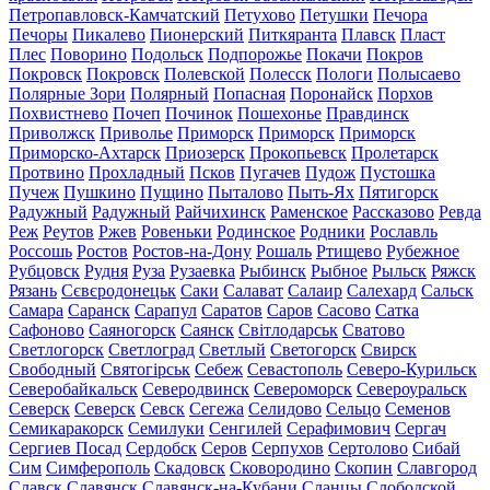
Петропавловск-Камчатский
Петухово
Петушки
Печора
Печоры
Пикалево
Пионерский
Питкяранта
Плавск
Пласт
Плес
Поворино
Подольск
Подпорожье
Покачи
Покров
Покровск
Покровск
Полевской
Полесск
Пологи
Полысаево
Полярные Зори
Полярный
Попасная
Поронайск
Порхов
Похвистнево
Почеп
Починок
Пошехонье
Правдинск
Приволжск
Приволье
Приморск
Приморск
Приморск
Приморско-Ахтарск
Приозерск
Прокопьевск
Пролетарск
Протвино
Прохладный
Псков
Пугачев
Пудож
Пустошка
Пучеж
Пушкино
Пущино
Пыталово
Пыть-Ях
Пятигорск
Радужный
Радужный
Райчихинск
Раменское
Рассказово
Ревда
Реж
Реутов
Ржев
Ровеньки
Родинское
Родники
Рославль
Россошь
Ростов
Ростов-на-Дону
Рошаль
Ртищево
Рубежное
Рубцовск
Рудня
Руза
Рузаевка
Рыбинск
Рыбное
Рыльск
Ряжск
Рязань
Сєвєродонецьк
Саки
Салават
Салаир
Салехард
Сальск
Самара
Саранск
Сарапул
Саратов
Саров
Сасово
Сатка
Сафоново
Саяногорск
Саянск
Світлодарськ
Сватово
Светлогорск
Светлоград
Светлый
Светогорск
Свирск
Свободный
Святогірськ
Себеж
Севастополь
Северо-Курильск
Северобайкальск
Северодвинск
Североморск
Североуральск
Северск
Северск
Севск
Сегежа
Селидово
Сельцо
Семенов
Семикаракорск
Семилуки
Сенгилей
Серафимович
Сергач
Сергиев Посад
Сердобск
Серов
Серпухов
Сертолово
Сибай
Сим
Симферополь
Скадовск
Сковородино
Скопин
Славгород
Славск
Славянск
Славянск-на-Кубани
Сланцы
Слободской