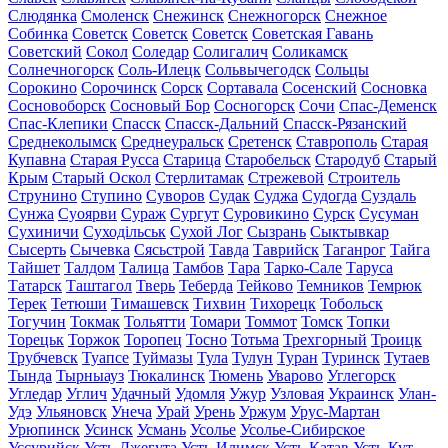
Слюдянка
Смоленск
Снежинск
Снежногорск
Снежное
Собинка
Советск
Советск
Советск
Советская Гавань
Советский
Сокол
Соледар
Солигалич
Соликамск
Солнечногорск
Соль-Илецк
Сольвычегодск
Сольцы
Сорокино
Сорочинск
Сорск
Сортавала
Сосенский
Сосновка
Сосновоборск
Сосновый Бор
Сосногорск
Сочи
Спас-Деменск
Спас-Клепики
Спасск
Спасск-Дальний
Спасск-Рязанский
Среднеколымск
Среднеуральск
Сретенск
Ставрополь
Старая
Купавна
Старая Русса
Старица
Старобельск
Стародуб
Старый
Крым
Старый Оскол
Стерлитамак
Стрежевой
Строитель
Струнино
Ступино
Суворов
Судак
Суджа
Судогда
Суздаль
Сунжа
Суоярви
Сураж
Сургут
Суровикино
Сурск
Сусуман
Сухиничи
Суходільськ
Сухой Лог
Сызрань
Сыктывкар
Сысерть
Сычевка
Сясьстрой
Тавда
Таврийск
Таганрог
Тайга
Тайшет
Талдом
Талица
Тамбов
Тара
Тарко-Сале
Таруса
Татарск
Таштагол
Тверь
Теберда
Тейково
Темников
Темрюк
Терек
Тетюши
Тимашевск
Тихвин
Тихорецк
Тобольск
Тогучин
Токмак
Тольятти
Томари
Томмот
Томск
Топки
Торецьк
Торжок
Торопец
Тосно
Тотьма
Трехгорный
Троицк
Трубчевск
Туапсе
Туймазы
Тула
Тулун
Туран
Туринск
Тутаев
Тында
Тырныауз
Тюкалинск
Тюмень
Уварово
Углегорск
Угледар
Углич
Удачный
Удомля
Ужур
Узловая
Украинск
Улан-
Удэ
Ульяновск
Унеча
Урай
Урень
Уржум
Урус-Мартан
Урюпинск
Усинск
Усмань
Усолье
Усолье-Сибирское
Уссурийск
Усть-Джегута
Усть-Илимск
Усть-Катав
Усть-Кут