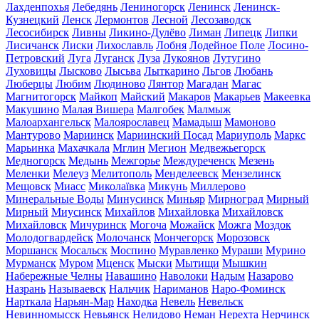
Лахденпохья
Лебедянь
Лениногорск
Ленинск
Ленинск-
Кузнецкий
Ленск
Лермонтов
Лесной
Лесозаводск
Лесосибирск
Ливны
Ликино-Дулёво
Лиман
Липецк
Липки
Лисичанск
Лиски
Лихославль
Лобня
Лодейное Поле
Лосино-
Петровский
Луга
Луганск
Луза
Лукоянов
Лутугино
Луховицы
Лысково
Лысьва
Лыткарино
Льгов
Любань
Люберцы
Любим
Людиново
Лянтор
Магадан
Магас
Магнитогорск
Майкоп
Майский
Макаров
Макарьев
Макеевка
Макушино
Малая Вишера
Малгобек
Малмыж
Малоархангельск
Малоярославец
Мамадыш
Мамоново
Мантурово
Мариинск
Мариинский Посад
Мариуполь
Маркс
Марьинка
Махачкала
Мглин
Мегион
Медвежьегорск
Медногорск
Медынь
Межгорье
Междуреченск
Мезень
Меленки
Мелеуз
Мелитополь
Менделеевск
Мензелинск
Мещовск
Миасс
Миколаївка
Микунь
Миллерово
Минеральные Воды
Минусинск
Миньяр
Мирноград
Мирный
Мирный
Миусинск
Михайлов
Михайловка
Михайловск
Михайловск
Мичуринск
Могоча
Можайск
Можга
Моздок
Молодогвардейск
Молочанск
Мончегорск
Морозовск
Моршанск
Мосальск
Моспино
Муравленко
Мураши
Мурино
Мурманск
Муром
Мценск
Мыски
Мытищи
Мышкин
Набережные Челны
Навашино
Наволоки
Надым
Назарово
Назрань
Называевск
Нальчик
Нариманов
Наро-Фоминск
Нарткала
Нарьян-Мар
Находка
Невель
Невельск
Невинномысск
Невьянск
Нелидово
Неман
Нерехта
Нерчинск