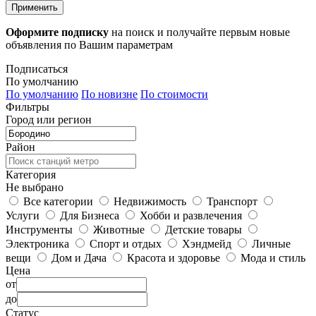
Применить
Оформите подписку
на поиск и получайте первым новые
объявления по Вашим параметрам
Подписаться
По умолчанию
По умолчанию
По новизне
По стоимости
Фильтры
Город или регион
Район
Категория
Не выбрано
Все категории
Недвижимость
Транспорт
Услуги
Для Бизнеса
Хобби и развлечения
Инструменты
Животные
Детские товары
Электроника
Спорт и отдых
Хэндмейд
Личные
вещи
Дом и Дача
Красота и здоровье
Мода и стиль
Цена
от
до
Статус