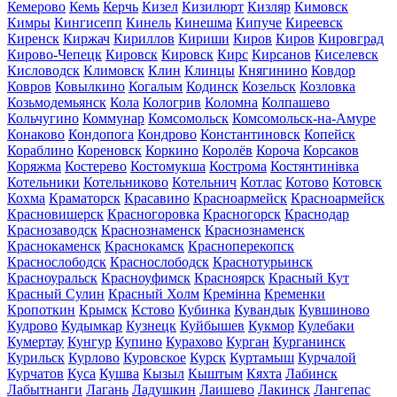
Кемерово
Кемь
Керчь
Кизел
Кизилюрт
Кизляр
Кимовск
Кимры
Кингисепп
Кинель
Кинешма
Кипуче
Киреевск
Киренск
Киржач
Кириллов
Кириши
Киров
Киров
Кировград
Кирово-Чепецк
Кировск
Кировск
Кирс
Кирсанов
Киселевск
Кисловодск
Климовск
Клин
Клинцы
Княгинино
Ковдор
Ковров
Ковылкино
Когалым
Кодинск
Козельск
Козловка
Козьмодемьянск
Кола
Кологрив
Коломна
Колпашево
Кольчугино
Коммунар
Комсомольск
Комсомольск-на-Амуре
Конаково
Кондопога
Кондрово
Константиновск
Копейск
Кораблино
Кореновск
Коркино
Королёв
Короча
Корсаков
Коряжма
Костерево
Костомукша
Кострома
Костянтинівка
Котельники
Котельниково
Котельнич
Котлас
Котово
Котовск
Кохма
Краматорск
Красавино
Красноармейск
Красноармейск
Красновишерск
Красногоровка
Красногорск
Краснодар
Краснозаводск
Краснознаменск
Краснознаменск
Краснокаменск
Краснокамск
Красноперекопск
Краснослободск
Краснослободск
Краснотурьинск
Красноуральск
Красноуфимск
Красноярск
Красный Кут
Красный Сулин
Красный Холм
Кремінна
Кременки
Кропоткин
Крымск
Кстово
Кубинка
Кувандык
Кувшиново
Кудрово
Кудымкар
Кузнецк
Куйбышев
Кукмор
Кулебаки
Кумертау
Кунгур
Купино
Курахово
Курган
Курганинск
Курильск
Курлово
Куровское
Курск
Куртамыш
Курчалой
Курчатов
Куса
Кушва
Кызыл
Кыштым
Кяхта
Лабинск
Лабытнанги
Лагань
Ладушкин
Лаишево
Лакинск
Лангепас