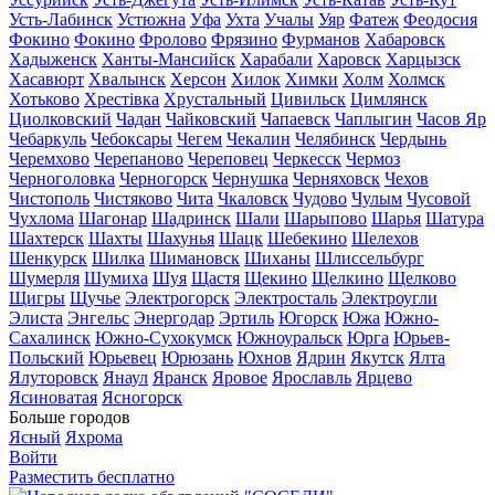
Усть-Лабинск
Устюжна
Уфа
Ухта
Учалы
Уяр
Фатеж
Феодосия
Фокино
Фокино
Фролово
Фрязино
Фурманов
Хабаровск
Хадыженск
Ханты-Мансийск
Харабали
Харовск
Харцызск
Хасавюрт
Хвалынск
Херсон
Хилок
Химки
Холм
Холмск
Хотьково
Хрестівка
Хрустальный
Цивильск
Цимлянск
Циолковский
Чадан
Чайковский
Чапаевск
Чаплыгин
Часов Яр
Чебаркуль
Чебоксары
Чегем
Чекалин
Челябинск
Чердынь
Черемхово
Черепаново
Череповец
Черкесск
Чермоз
Черноголовка
Черногорск
Чернушка
Черняховск
Чехов
Чистополь
Чистяково
Чита
Чкаловск
Чудово
Чулым
Чусовой
Чухлома
Шагонар
Шадринск
Шали
Шарыпово
Шарья
Шатура
Шахтерск
Шахты
Шахунья
Шацк
Шебекино
Шелехов
Шенкурск
Шилка
Шимановск
Шиханы
Шлиссельбург
Шумерля
Шумиха
Шуя
Щастя
Щекино
Щелкино
Щелково
Щигры
Щучье
Электрогорск
Электросталь
Электроугли
Элиста
Энгельс
Энергодар
Эртиль
Югорск
Южа
Южно-
Сахалинск
Южно-Сухокумск
Южноуральск
Юрга
Юрьев-
Польский
Юрьевец
Юрюзань
Юхнов
Ядрин
Якутск
Ялта
Ялуторовск
Янаул
Яранск
Яровое
Ярославль
Ярцево
Ясиноватая
Ясногорск
Больше городов
Ясный
Яхрома
Войти
Разместить бесплатно