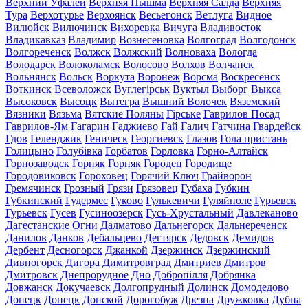
Верхний Уфалей
Верхняя Пышма
Верхняя Салда
Верхняя
Тура
Верхотурье
Верхоянск
Весьегонск
Ветлуга
Видное
Вилюйск
Вилючинск
Вихоревка
Вичуга
Владивосток
Владикавказ
Владимир
Вознесеновка
Волгоград
Волгодонск
Волгореченск
Волжск
Волжский
Волноваха
Вологда
Володарск
Волоколамск
Волосово
Волхов
Волчанск
Вольнянск
Вольск
Воркута
Воронеж
Ворсма
Воскресенск
Воткинск
Всеволожск
Вуглегірськ
Вуктыл
Выборг
Выкса
Высоковск
Высоцк
Вытегра
Вышний Волочек
Вяземский
Вязники
Вязьма
Вятские Поляны
Гірське
Гаврилов Посад
Гаврилов-Ям
Гагарин
Гаджиево
Гай
Галич
Гатчина
Гвардейск
Гдов
Геленджик
Геническ
Георгиевск
Глазов
Гола пристань
Голицыно
Голубівка
Горбатов
Горловка
Горно-Алтайск
Горнозаводск
Горняк
Горняк
Городец
Городище
Городовиковск
Гороховец
Горячий Ключ
Грайворон
Гремячинск
Грозный
Грязи
Грязовец
Губаха
Губкин
Губкинский
Гудермес
Гуково
Гулькевичи
Гуляйполе
Гурьевск
Гурьевск
Гусев
Гусиноозерск
Гусь-Хрустальный
Давлеканово
Дагестанские Огни
Далматово
Дальнегорск
Дальнереченск
Данилов
Данков
Дебальцево
Дегтярск
Дедовск
Демидов
Дербент
Десногорск
Джанкой
Дзержинск
Дзержинский
Дивногорск
Дигора
Димитровград
Дмитриев
Дмитров
Дмитровск
Днепрорудное
Дно
Добропілля
Добрянка
Довжанск
Докучаевск
Долгопрудный
Долинск
Домодедово
Донецк
Донецк
Донской
Дорогобуж
Дрезна
Дружковка
Дубна