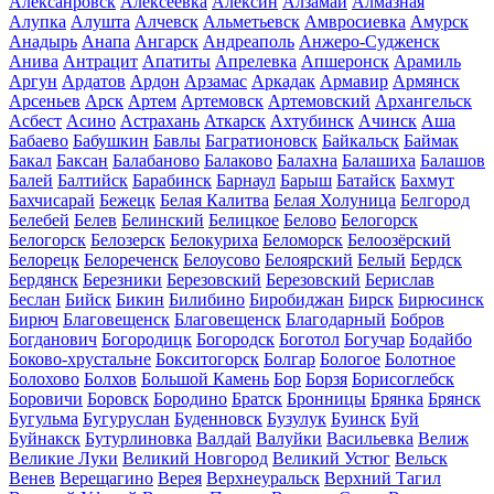
Алексанровск
Алексеевка
Алексин
Алзамай
Алмазная
Алупка
Алушта
Алчевск
Альметьевск
Амвросиевка
Амурск
Анадырь
Анапа
Ангарск
Андреаполь
Анжеро-Судженск
Анива
Антрацит
Апатиты
Апрелевка
Апшеронск
Арамиль
Аргун
Ардатов
Ардон
Арзамас
Аркадак
Армавир
Армянск
Арсеньев
Арск
Артем
Артемовск
Артемовский
Архангельск
Асбест
Асино
Астрахань
Аткарск
Ахтубинск
Ачинск
Аша
Бабаево
Бабушкин
Бавлы
Багратионовск
Байкальск
Баймак
Бакал
Баксан
Балабаново
Балаково
Балахна
Балашиха
Балашов
Балей
Балтийск
Барабинск
Барнаул
Барыш
Батайск
Бахмут
Бахчисарай
Бежецк
Белая Калитва
Белая Холуница
Белгород
Белебей
Белев
Белинский
Белицкое
Белово
Белогорск
Белогорск
Белозерск
Белокуриха
Беломорск
Белоозёрский
Белорецк
Белореченск
Белоусово
Белоярский
Белый
Бердск
Бердянск
Березники
Березовский
Березовский
Берислав
Беслан
Бийск
Бикин
Билибино
Биробиджан
Бирск
Бирюсинск
Бирюч
Благовещенск
Благовещенск
Благодарный
Бобров
Богданович
Богородицк
Богородск
Боготол
Богучар
Бодайбо
Боково-хрустальне
Бокситогорск
Болгар
Бологое
Болотное
Болохово
Болхов
Большой Камень
Бор
Борзя
Борисоглебск
Боровичи
Боровск
Бородино
Братск
Бронницы
Брянка
Брянск
Бугульма
Бугуруслан
Буденновск
Бузулук
Буинск
Буй
Буйнакск
Бутурлиновка
Валдай
Валуйки
Васильевка
Велиж
Великие Луки
Великий Новгород
Великий Устюг
Вельск
Венев
Верещагино
Верея
Верхнеуральск
Верхний Тагил