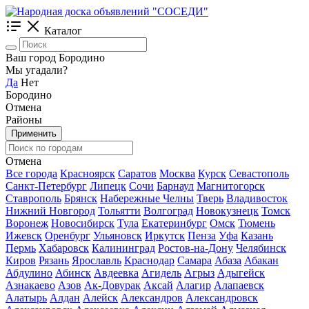
Каталог
Ваш город Бородино
Мы угадали?
Да
Нет
Бородино
Отмена
Районы
Применить
Отмена
Все города
Красноярск
Саратов
Москва
Курск
Севастополь
Санкт-Петербург
Липецк
Сочи
Барнаул
Магнитогорск
Ставрополь
Брянск
Набережные Челны
Тверь
Владивосток
Нижний Новгород
Тольятти
Волгоград
Новокузнецк
Томск
Воронеж
Новосибирск
Тула
Екатеринбург
Омск
Тюмень
Ижевск
Оренбург
Ульяновск
Иркутск
Пенза
Уфа
Казань
Пермь
Хабаровск
Калининград
Ростов-на-Дону
Челябинск
Киров
Рязань
Ярославль
Краснодар
Самара
Абаза
Абакан
Абдулино
Абинск
Авдеевка
Агидель
Агрыз
Адыгейск
Азнакаево
Азов
Ак-Довурак
Аксай
Алагир
Алапаевск
Алатырь
Алдан
Алейск
Александров
Александровск