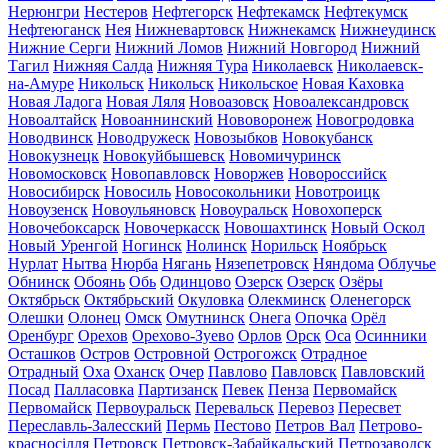
Нерюнгри
Нестеров
Нефтегорск
Нефтекамск
Нефтекумск
Нефтеюганск
Нея
Нижневартовск
Нижнекамск
Нижнеудинск
Нижние Серги
Нижний Ломов
Нижний Новгород
Нижний
Тагил
Нижняя Салда
Нижняя Тура
Николаевск
Николаевск-
на-Амуре
Никольск
Никольск
Никольское
Новая Каховка
Новая Ладога
Новая Ляля
Новоазовск
Новоалександровск
Новоалтайск
Новоаннинский
Нововоронеж
Новогродовка
Новодвинск
Новодружеск
Новозыбков
Новокубанск
Новокузнецк
Новокуйбышевск
Новомичуринск
Новомосковск
Новопавловск
Новоржев
Новороссийск
Новосибирск
Новосиль
Новосокольники
Новотроицк
Новоузенск
Новоульяновск
Новоуральск
Новохоперск
Новочебоксарск
Новочеркасск
Новошахтинск
Новый Оскол
Новый Уренгой
Ногинск
Нолинск
Норильск
Ноябрьск
Нурлат
Нытва
Нюрба
Нягань
Нязепетровск
Няндома
Облучье
Обнинск
Обоянь
Обь
Одинцово
Озерск
Озерск
Озёры
Октябрьск
Октябрьский
Окуловка
Олекминск
Оленегорск
Олешки
Олонец
Омск
Омутнинск
Онега
Опочка
Орёл
Оренбург
Орехов
Орехово-Зуево
Орлов
Орск
Оса
Осинники
Осташков
Остров
Островной
Острогожск
Отрадное
Отрадный
Оха
Оханск
Очер
Павлово
Павловск
Павловский
Посад
Палласовка
Партизанск
Певек
Пенза
Первомайск
Первомайск
Первоуральск
Перевальск
Перевоз
Пересвет
Переславль-Залесский
Пермь
Пестово
Петров Вал
Петрово-
красносілля
Петровск
Петровск-Забайкальский
Петрозаводск