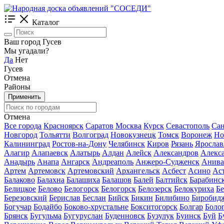
Каталог
Ваш город Гусев
Мы угадали?
Да
Нет
Гусев
Отмена
Районы
Применить
Отмена
Все города
Красноярск
Саратов
Москва
Курск
Севастополь
Сан
Новгород
Тольятти
Волгоград
Новокузнецк
Томск
Воронеж
Но
Калининград
Ростов-на-Дону
Челябинск
Киров
Рязань
Ярослав
Алагир
Алапаевск
Алатырь
Алдан
Алейск
Александров
Алекс
Анадырь
Анапа
Ангарск
Андреаполь
Анжеро-Судженск
Анива
Артем
Артемовск
Артемовский
Архангельск
Асбест
Асино
Ас
Балаково
Балахна
Балашиха
Балашов
Балей
Балтийск
Барабинс
Белицкое
Белово
Белогорск
Белогорск
Белозерск
Белокуриха
Б
Березовский
Берислав
Беслан
Бийск
Бикин
Билибино
Биробид
Богучар
Бодайбо
Боково-хрустальне
Бокситогорск
Болгар
Боло
Брянск
Бугульма
Бугуруслан
Буденновск
Бузулук
Буинск
Буй
Б