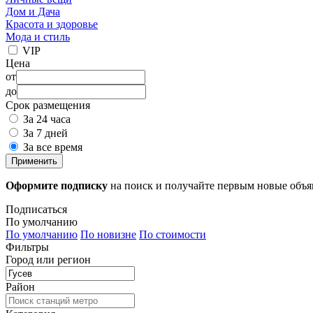
Дом и Дача
Красота и здоровье
Мода и стиль
VIP
Цена
от
до
Срок размещения
За 24 часа
За 7 дней
За все время
Применить
Оформите подписку
на поиск и получайте первым новые объ
Подписаться
По умолчанию
По умолчанию
По новизне
По стоимости
Фильтры
Город или регион
Район