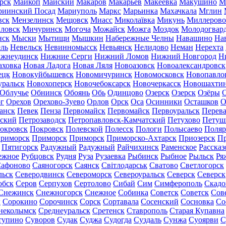
рск
Майкоп
Майский
Макаров
Макарьев
Макеевка
Макушино
М
риинский Посад
Мариуполь
Маркс
Марьинка
Махачкала
Мглин
вск
Мензелинск
Мещовск
Миасс
Миколаївка
Микунь
Миллерово
ловск
Мичуринск
Могоча
Можайск
Можга
Моздок
Молодогвар
нск
Мыски
Мытищи
Мышкин
Набережные Челны
Навашино
На
ль
Невельск
Невинномысск
Невьянск
Нелидово
Неман
Нерехта
жнеудинск
Нижние Серги
Нижний Ломов
Нижний Новгород
Н
аховка
Новая Ладога
Новая Ляля
Новоазовск
Новоалександровск
ецк
Новокуйбышевск
Новомичуринск
Новомосковск
Новопавло
уральск
Новохоперск
Новочебоксарск
Новочеркасск
Новошахти
Облучье
Обнинск
Обоянь
Обь
Одинцово
Озерск
Озерск
Озёры
О
г
Орехов
Орехово-Зуево
Орлов
Орск
Оса
Осинники
Осташков
О
анск
Певек
Пенза
Первомайск
Первомайск
Первоуральск
Перева
ьский
Петрозаводск
Петропавловск-Камчатский
Петухово
Петуш
окровск
Покровск
Полевской
Полесск
Пологи
Полысаево
Поляр
риморск
Приморск
Приморск
Приморско-Ахтарск
Приозерск
Пр
Пятигорск
Радужный
Радужный
Райчихинск
Раменское
Рассказ
ежное
Рубцовск
Рудня
Руза
Рузаевка
Рыбинск
Рыбное
Рыльск
Ря
афоново
Саяногорск
Саянск
Світлодарськ
Сватово
Светлогорск
льск
Северодвинск
Североморск
Североуральск
Северск
Северск
обск
Серов
Серпухов
Сертолово
Сибай
Сим
Симферополь
Скадо
Снежинск
Снежногорск
Снежное
Собинка
Советск
Советск
Сов
ы
Сорокино
Сорочинск
Сорск
Сортавала
Сосенский
Сосновка
Со
неколымск
Среднеуральск
Сретенск
Ставрополь
Старая Купавна
тупино
Суворов
Судак
Суджа
Судогда
Суздаль
Сунжа
Суоярви
С