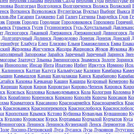
алей
Верхняя Пышма
Верхняя Салда
Верхняя Тура
Верхотурье
В
еновка
Волгоград
Волгодонск
Волгореченск
Волжск
Волжский
енск
Воткинск
Всеволожск
Вуглегірськ
Вуктыл
Выборг
Выкса
В
илов-Ям
Гагарин
Гаджиево
Гай
Галич
Гатчина
Гвардейск
Гдов
Г
няк
Горняк
Городец
Городище
Городовиковск
Гороховец
Горячий
ьевск
Гурьевск
Гусев
Гусиноозерск
Гусь-Хрустальный
Давлекан
нт
Десногорск
Джанкой
Дзержинск
Дзержинский
Дивногорск
Ди
к
Долгопрудный
Долинск
Домодедово
Донецк
Донецк
Донской
Д
теринбург
Елабуга
Елец
Елизово
Ельня
Еманжелинск
Емва
Енак
мский
Жердевка
Жигулевск
Жиздра
Жирновск
Жуков
Жуковка
Жу
Заполярный
Запорожье
Зарайск
Заречный
Заречный
Заринск
Зве
могорье
Златоуст
Злынка
Змеиногорск
Знаменск
Золоте
Зоринск
за
Иннополис
Инсар
Инта
Ипатово
Ирбит
Иркутск
Ирмино
Иси
д
Калининск
Калтан
Калуга
Кальміуське
Калязин
Камбарка
Каме
мышин
Камышлов
Канаш
Кандалакша
Канск
Карабаново
Караба
атайск
Каховка
Качканар
Кашин
Кашира
Кедровый
Кемерово
К
Кириши
Киров
Киров
Кировград
Кирово-Чепецк
Кировск
Киро
нск
Козельск
Козловка
Козьмодемьянск
Кола
Кологрив
Коломна
йск
Кораблино
Кореновск
Коркино
Королёв
Короча
Корсаков
Ко
охма
Краматорск
Красавино
Красноармейск
Красноармейск
Кра
к
Краснокамск
Красноперекопск
Краснослободск
Краснослободс
ки
Кропоткин
Крымск
Кстово
Кубинка
Кувандык
Кувшиново
Ку
ск
Курлово
Куровское
Курск
Куртамыш
Курчалой
Курчатов
Куса
Лениногорск
Ленинск
Ленинск-Кузнецкий
Ленск
Лермонтов
Ле
Поле
Лосино-Петровский
Луга
Луганск
Луза
Лукоянов
Лутугин