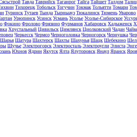
Сясьстрой
Тавда
Таврийск
Таганрог
Тайга
Тайшет
Талдом
Тали
Тихвин
Тихорецк
Тобольск
Тогучин
Токмак
Тольятти
Томари
То
ан
Туринск
Тутаев
Тында
Тырныауз
Тюкалинск
Тюмень
Уварово
артан
Урюпинск
Усинск
Усмань
Усолье
Усолье-Сибирское
Уссур
о
Фокино
Фролово
Фрязино
Фурманов
Хабаровск
Хадыженск
Х
івка
Хрустальный
Цивильск
Цимлянск
Циолковский
Чадан
Чайк
еповец
Черкесск
Чермоз
Черноголовка
Черногорск
Чернушка
Чер
Шарья
Шатура
Шахтерск
Шахты
Шахунья
Шацк
Шебекино
Шел
ры
Щучье
Электрогорск
Электросталь
Электроугли
Элиста
Энге
зань
Юхнов
Ядрин
Якутск
Ялта
Ялуторовск
Янаул
Яранск
Яро