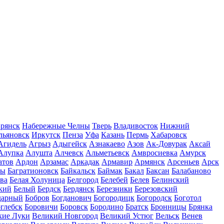
рянск
Набережные Челны
Тверь
Владивосток
Нижний
льяновск
Иркутск
Пенза
Уфа
Казань
Пермь
Хабаровск
Агидель
Агрыз
Адыгейск
Азнакаево
Азов
Ак-Довурак
Аксай
Алупка
Алушта
Алчевск
Альметьевск
Амвросиевка
Амурск
атов
Ардон
Арзамас
Аркадак
Армавир
Армянск
Арсеньев
Арск
лы
Багратионовск
Байкальск
Баймак
Бакал
Баксан
Балабаново
ва
Белая Холуница
Белгород
Белебей
Белев
Белинский
кий
Белый
Бердск
Бердянск
Березники
Березовский
дарный
Бобров
Богданович
Богородицк
Богородск
Боготол
глебск
Боровичи
Боровск
Бородино
Братск
Бронницы
Брянка
кие Луки
Великий Новгород
Великий Устюг
Вельск
Венев