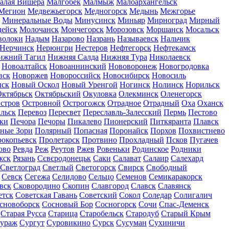
алая Вишера
Малгобек
Малмыж
Малоархангельск
Мегион
Медвежьегорск
Медногорск
Медынь
Межгорье
Минеральные Воды
Минусинск
Миньяр
Мирноград
Мирный
дейск
Молочанск
Мончегорск
Морозовск
Моршанск
Мосальск
волоки
Надым
Назарово
Назрань
Называевск
Нальчик
Нерчинск
Нерюнгри
Нестеров
Нефтегорск
Нефтекамск
ижний Тагил
Нижняя Салда
Нижняя Тура
Николаевск
Новоалтайск
Новоаннинский
Нововоронеж
Новогродовка
вск
Новоржев
Новороссийск
Новосибирск
Новосиль
нск
Новый Оскол
Новый Уренгой
Ногинск
Нолинск
Норильск
ктябрьск
Октябрьский
Окуловка
Олекминск
Оленегорск
стров
Островной
Острогожск
Отрадное
Отрадный
Оха
Оханск
льск
Перевоз
Пересвет
Переславль-Залесский
Пермь
Пестово
ки
Печора
Печоры
Пикалево
Пионерский
Питкяранта
Плавск
ные Зори
Полярный
Попасная
Поронайск
Порхов
Похвистнево
окопьевск
Пролетарск
Протвино
Прохладный
Псков
Пугачев
ово
Ревда
Реж
Реутов
Ржев
Ровеньки
Родинское
Родники
жск
Рязань
Сєвєродонецьк
Саки
Салават
Салаир
Салехард
Светлоград
Светлый
Светогорск
Свирск
Свободный
Севск
Сегежа
Селидово
Сельцо
Семенов
Семикаракорск
вск
Сковородино
Скопин
Славгород
Славск
Славянск
етск
Советская Гавань
Советский
Сокол
Соледар
Солигалич
сновоборск
Сосновый Бор
Сосногорск
Сочи
Спас-Деменск
Старая Русса
Старица
Старобельск
Стародуб
Старый Крым
ураж
Сургут
Суровикино
Сурск
Сусуман
Сухиничи