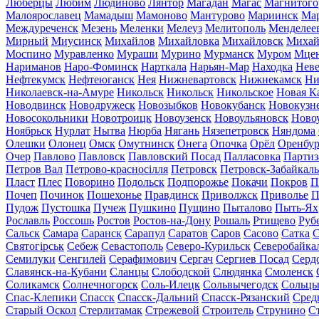
Люберцы
Любим
Людиново
Лянтор
Магадан
Магас
Магнитого
Малоярославец
Мамадыш
Мамоново
Мантурово
Мариинск
Ма
Междуреченск
Мезень
Меленки
Мелеуз
Мелитополь
Менделее
Мирный
Миусинск
Михайлов
Михайловка
Михайловск
Михай
Моспино
Муравленко
Мураши
Мурино
Мурманск
Муром
Мце
Нариманов
Наро-Фоминск
Нарткала
Нарьян-Мар
Находка
Неве
Нефтекумск
Нефтеюганск
Нея
Нижневартовск
Нижнекамск
Ни
Николаевск-на-Амуре
Никольск
Никольск
Никольское
Новая К
Новодвинск
Новодружеск
Новозыбков
Новокубанск
Новокузн
Новосокольники
Новотроицк
Новоузенск
Новоульяновск
Ново
Ноябрьск
Нурлат
Нытва
Нюрба
Нягань
Нязепетровск
Няндома
Олешки
Олонец
Омск
Омутнинск
Онега
Опочка
Орёл
Оренбур
Очер
Павлово
Павловск
Павловский Посад
Палласовка
Партиз
Петров Вал
Петрово-красносілля
Петровск
Петровск-Забайкал
Пласт
Плес
Поворино
Подольск
Подпорожье
Покачи
Покров
П
Почеп
Починок
Пошехонье
Правдинск
Приволжск
Приволье
П
Пудож
Пустошка
Пучеж
Пушкино
Пущино
Пыталово
Пыть-Ях
Рославль
Россошь
Ростов
Ростов-на-Дону
Рошаль
Ртищево
Руб
Сальск
Самара
Саранск
Сарапул
Саратов
Саров
Сасово
Сатка
С
Святогірськ
Себеж
Севастополь
Северо-Курильск
Северобайка
Семилуки
Сенгилей
Серафимович
Сергач
Сергиев Посад
Серд
Славянск-на-Кубани
Сланцы
Слободской
Слюдянка
Смоленск
Соликамск
Солнечногорск
Соль-Илецк
Сольвычегодск
Сольц
Спас-Клепики
Спасск
Спасск-Дальний
Спасск-Рязанский
Сред
Старый Оскол
Стерлитамак
Стрежевой
Строитель
Струнино
С