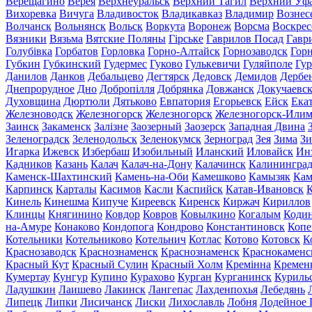
Верещагино
Верея
Верхнеуральск
Верхний Тагил
Верхний Уф
Вихоревка
Вичуга
Владивосток
Владикавказ
Владимир
Вознес
Волчанск
Вольнянск
Вольск
Воркута
Воронеж
Ворсма
Воскрес
Вязники
Вязьма
Вятские Поляны
Гірське
Гаврилов Посад
Гавр
Голубівка
Горбатов
Горловка
Горно-Алтайск
Горнозаводск
Гор
Губкин
Губкинский
Гудермес
Гуково
Гулькевичи
Гуляйполе
Гур
Данилов
Данков
Дебальцево
Дегтярск
Дедовск
Демидов
Дербе
Днепрорудное
Дно
Добропілля
Добрянка
Довжанск
Докучаевс
Духовщина
Дюртюли
Дятьково
Евпатория
Егорьевск
Ейск
Ека
Железноводск
Железногорск
Железногорск
Железногорск-Или
Заинск
Закаменск
Залізне
Заозерный
Заозерск
Западная Двина
Зеленоградск
Зеленодольск
Зеленокумск
Зерноград
Зея
Зима
Зи
Игарка
Ижевск
Избербаш
Изобильный
Иланский
Иловайск
Ин
Кадников
Казань
Калач
Калач-на-Дону
Калачинск
Калинингра
Каменск-Шахтинский
Камень-на-Оби
Камешково
Камызяк
Ка
Карпинск
Карталы
Касимов
Касли
Каспийск
Катав-Ивановск
К
Кинель
Кинешма
Кипуче
Киреевск
Киренск
Киржач
Кириллов
Клинцы
Княгинино
Ковдор
Ковров
Ковылкино
Когалым
Коди
на-Амуре
Конаково
Кондопога
Кондрово
Константиновск
Копе
Котельники
Котельниково
Котельнич
Котлас
Котово
Котовск
К
Краснозаводск
Краснознаменск
Краснознаменск
Краснокаменс
Красный Кут
Красный Сулин
Красный Холм
Кремінна
Кремен
Кумертау
Кунгур
Купино
Курахово
Курган
Курганинск
Куриль
Ладушкин
Лаишево
Лакинск
Лангепас
Лахденпохья
Лебедянь
Липецк
Липки
Лисичанск
Лиски
Лихославль
Лобня
Лодейное 