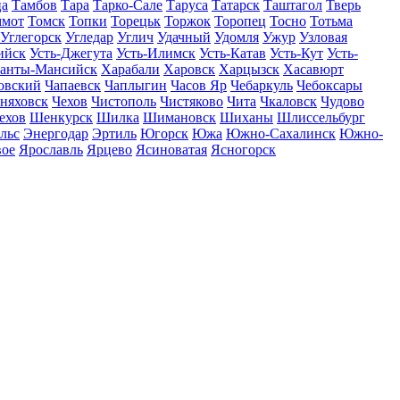
ца
Тамбов
Тара
Тарко-Сале
Таруса
Татарск
Таштагол
Тверь
ммот
Томск
Топки
Торецьк
Торжок
Торопец
Тосно
Тотьма
Углегорск
Угледар
Углич
Удачный
Удомля
Ужур
Узловая
ийск
Усть-Джегута
Усть-Илимск
Усть-Катав
Усть-Кут
Усть-
анты-Мансийск
Харабали
Харовск
Харцызск
Хасавюрт
овский
Чапаевск
Чаплыгин
Часов Яр
Чебаркуль
Чебоксары
няховск
Чехов
Чистополь
Чистяково
Чита
Чкаловск
Чудово
ехов
Шенкурск
Шилка
Шимановск
Шиханы
Шлиссельбург
льс
Энергодар
Эртиль
Югорск
Южа
Южно-Сахалинск
Южно-
вое
Ярославль
Ярцево
Ясиноватая
Ясногорск