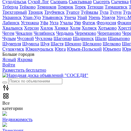
Суходільськ
Сухой Лог
Сызрань
Сыктывкар
Сысерть
Сычевка
Теберда
Тейково
Темников
Темрюк
Терек
Тетюши
Тимашевск
Трехгорный
Троицк
Трубчевск
Туапсе
Туймазы
Тула
Тулун
Тур
Украинск
Улан-Удэ
Ульяновск
Унеча
Урай
Урень
Уржум
Урус-М
Лабинск
Устюжна
Уфа
Ухта
Учалы
Уяр
Фатеж
Феодосия
Фокин
Хвалынск
Херсон
Хилок
Химки
Холм
Холмск
Хотьково
Хрест
Чегем
Чекалин
Челябинск
Чердынь
Черемхово
Черепаново
Чер
Чулым
Чусовой
Чухлома
Шагонар
Шадринск
Шали
Шарыпово
Шумерля
Шумиха
Шуя
Щастя
Щекино
Щелкино
Щелково
Щиг
Сухокумск
Южноуральск
Юрга
Юрьев-Польский
Юрьевец
Юрю
Больше городов
Ясный
Яхрома
Войти
Разместить бесплатно
Все
категории
Недвижимость
Транспорт