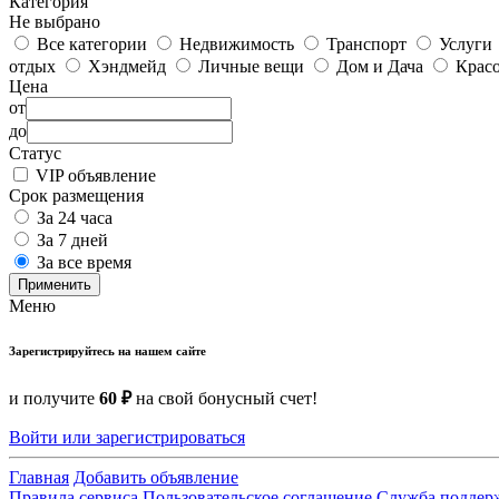
Категория
Не выбрано
Все категории
Недвижимость
Транспорт
Услуги
отдых
Хэндмейд
Личные вещи
Дом и Дача
Красо
Цена
от
до
Статус
VIP объявление
Срок размещения
За 24 часа
За 7 дней
За все время
Применить
Меню
Зарегистрируйтесь на нашем сайте
и получите
60 ₽
на свой бонусный счет!
Войти или зарегистрироваться
Главная
Добавить объявление
Правила сервиса
Пользовательское соглашение
Служба поддер