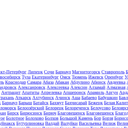
кт-Петербург
Липецк
Сочи
Барнаул
Магнитогорск
Ставрополь
Б
восибирск
Тула
Екатеринбург
Омск
Тюмень
Ижевск
Оренбург
У
ль
Краснодар
Самара
Абаза
Абакан
Абдулино
Абинск
Авдеевка
андровск
Алексанровск
Алексеевка
Алексин
Алзамай
Алмазная
Антрацит
Апатиты
Апрелевка
Апшеронск
Арамиль
Аргун
Ард
трахань
Аткарск
Ахтубинск
Ачинск
Аша
Бабаево
Бабушкин
Бав
к
Барнаул
Барыш
Батайск
Бахмут
Бахчисарай
Бежецк
Белая Калит
еломорск
Белоозёрский
Белорецк
Белореченск
Белоусово
Белоярс
жан
Бирск
Бирюсинск
Бирюч
Благовещенск
Благовещенск
Благо
гое
Болотное
Болохово
Болхов
Большой Камень
Бор
Борзя
Борисо
уйнакск
Бутурлиновка
Валдай
Валуйки
Васильевка
Велиж
Вели