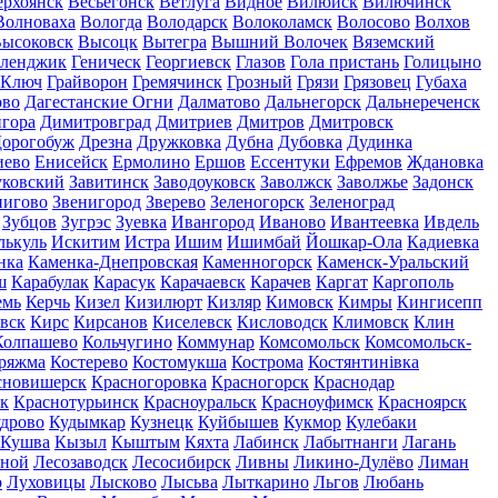
ерхоянск
Весьегонск
Ветлуга
Видное
Вилюйск
Вилючинск
Волноваха
Вологда
Володарск
Волоколамск
Волосово
Волхов
ысоковск
Высоцк
Вытегра
Вышний Волочек
Вяземский
еленджик
Геническ
Георгиевск
Глазов
Гола пристань
Голицыно
 Ключ
Грайворон
Гремячинск
Грозный
Грязи
Грязовец
Губаха
ово
Дагестанские Огни
Далматово
Дальнегорск
Дальнереченск
гора
Димитровград
Дмитриев
Дмитров
Дмитровск
орогобуж
Дрезна
Дружковка
Дубна
Дубовка
Дудинка
иево
Енисейск
Ермолино
Ершов
Ессентуки
Ефремов
Ждановка
ковский
Завитинск
Заводоуковск
Заволжск
Заволжье
Задонск
нигово
Звенигород
Зверево
Зеленогорск
Зеленоград
Зубцов
Зугрэс
Зуевка
Ивангород
Иваново
Ивантеевка
Ивдель
лькуль
Искитим
Истра
Ишим
Ишимбай
Йошкар-Ола
Кадиевка
нка
Каменка-Днепровская
Каменногорск
Каменск-Уральский
ш
Карабулак
Карасук
Карачаевск
Карачев
Каргат
Каргополь
емь
Керчь
Кизел
Кизилюрт
Кизляр
Кимовск
Кимры
Кингисепп
вск
Кирс
Кирсанов
Киселевск
Кисловодск
Климовск
Клин
Колпашево
Кольчугино
Коммунар
Комсомольск
Комсомольск-
ряжма
Костерево
Костомукша
Кострома
Костянтинівка
сновишерск
Красногоровка
Красногорск
Краснодар
к
Краснотурьинск
Красноуральск
Красноуфимск
Красноярск
дрово
Кудымкар
Кузнецк
Куйбышев
Кукмор
Кулебаки
Кушва
Кызыл
Кыштым
Кяхта
Лабинск
Лабытнанги
Лагань
сной
Лесозаводск
Лесосибирск
Ливны
Ликино-Дулёво
Лиман
о
Луховицы
Лысково
Лысьва
Лыткарино
Льгов
Любань