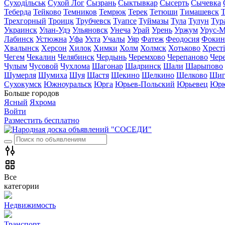
Суходільськ
Сухой Лог
Сызрань
Сыктывкар
Сысерть
Сычевка
Теберда
Тейково
Темников
Темрюк
Терек
Тетюши
Тимашевск
Трехгорный
Троицк
Трубчевск
Туапсе
Туймазы
Тула
Тулун
Тур
Украинск
Улан-Удэ
Ульяновск
Унеча
Урай
Урень
Уржум
Урус-М
Лабинск
Устюжна
Уфа
Ухта
Учалы
Уяр
Фатеж
Феодосия
Фокин
Хвалынск
Херсон
Хилок
Химки
Холм
Холмск
Хотьково
Хрест
Чегем
Чекалин
Челябинск
Чердынь
Черемхово
Черепаново
Чер
Чулым
Чусовой
Чухлома
Шагонар
Шадринск
Шали
Шарыпово
Шумерля
Шумиха
Шуя
Щастя
Щекино
Щелкино
Щелково
Щиг
Сухокумск
Южноуральск
Юрга
Юрьев-Польский
Юрьевец
Юрю
Больше городов
Ясный
Яхрома
Войти
Разместить бесплатно
Все
категории
Недвижимость
Транспорт