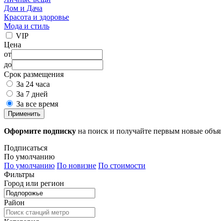
Дом и Дача
Красота и здоровье
Мода и стиль
VIP
Цена
от
до
Срок размещения
За 24 часа
За 7 дней
За все время
Применить
Оформите подписку
на поиск и получайте первым новые объ
Подписаться
По умолчанию
По умолчанию
По новизне
По стоимости
Фильтры
Город или регион
Район