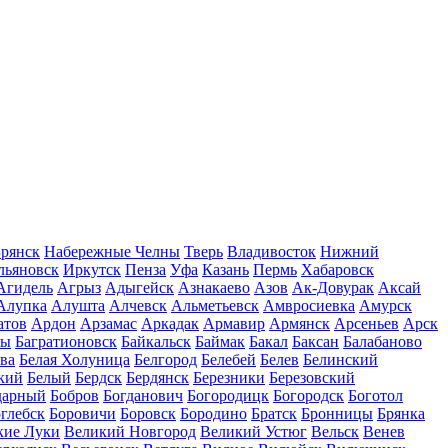
рянск
Набережные Челны
Тверь
Владивосток
Нижний
льяновск
Иркутск
Пенза
Уфа
Казань
Пермь
Хабаровск
Агидель
Агрыз
Адыгейск
Азнакаево
Азов
Ак-Довурак
Аксай
Алупка
Алушта
Алчевск
Альметьевск
Амвросиевка
Амурск
атов
Ардон
Арзамас
Аркадак
Армавир
Армянск
Арсеньев
Арск
лы
Багратионовск
Байкальск
Баймак
Бакал
Баксан
Балабаново
ва
Белая Холуница
Белгород
Белебей
Белев
Белинский
кий
Белый
Бердск
Бердянск
Березники
Березовский
дарный
Бобров
Богданович
Богородицк
Богородск
Боготол
глебск
Боровичи
Боровск
Бородино
Братск
Бронницы
Брянка
кие Луки
Великий Новгород
Великий Устюг
Вельск
Венев