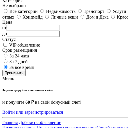
Категория
Не выбрано
Все категории
Недвижимость
Транспорт
Услуги
отдых
Хэндмейд
Личные вещи
Дом и Дача
Красо
Цена
от
до
Статус
VIP объявление
Срок размещения
За 24 часа
За 7 дней
За все время
Применить
Меню
Зарегистрируйтесь на нашем сайте
и получите
60 ₽
на свой бонусный счет!
Войти или зарегистрироваться
Главная
Добавить объявление
Правила сервиса
Пользовательское соглашение
Служба поддер