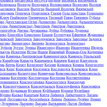
ерхоянск
Весьегонск
Ветлуга
Видное
Вилюйск
Вилючинск
Волноваха
Вологда
Володарск
Волоколамск
Волосово
Волхов
ысоковск
Высоцк
Вытегра
Вышний Волочек
Вяземский
еленджик
Геническ
Георгиевск
Глазов
Гола пристань
Голицыно
 Ключ
Грайворон
Гремячинск
Грозный
Грязи
Грязовец
Губаха
ово
Дагестанские Огни
Далматово
Дальнегорск
Дальнереченск
гора
Димитровград
Дмитриев
Дмитров
Дмитровск
орогобуж
Дрезна
Дружковка
Дубна
Дубовка
Дудинка
иево
Енисейск
Ермолино
Ершов
Ессентуки
Ефремов
Ждановка
ковский
Завитинск
Заводоуковск
Заволжск
Заволжье
Задонск
нигово
Звенигород
Зверево
Зеленогорск
Зеленоград
Зубцов
Зугрэс
Зуевка
Ивангород
Иваново
Ивантеевка
Ивдель
лькуль
Искитим
Истра
Ишим
Ишимбай
Йошкар-Ола
Кадиевка
нка
Каменка-Днепровская
Каменногорск
Каменск-Уральский
ш
Карабулак
Карасук
Карачаевск
Карачев
Каргат
Каргополь
емь
Керчь
Кизел
Кизилюрт
Кизляр
Кимовск
Кимры
Кингисепп
вск
Кирс
Кирсанов
Киселевск
Кисловодск
Климовск
Клин
Колпашево
Кольчугино
Коммунар
Комсомольск
Комсомольск-
ряжма
Костерево
Костомукша
Кострома
Костянтинівка
сновишерск
Красногоровка
Красногорск
Краснодар
к
Краснотурьинск
Красноуральск
Красноуфимск
Красноярск
дрово
Кудымкар
Кузнецк
Куйбышев
Кукмор
Кулебаки
Кушва
Кызыл
Кыштым
Кяхта
Лабинск
Лабытнанги
Лагань
сной
Лесозаводск
Лесосибирск
Ливны
Ликино-Дулёво
Лиман
о
Луховицы
Лысково
Лысьва
Лыткарино
Льгов
Любань