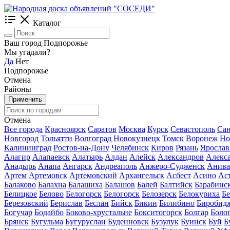
Каталог
Ваш город Подпорожье
Мы угадали?
Да
Нет
Подпорожье
Отмена
Районы
Применить
Отмена
Все города
Красноярск
Саратов
Москва
Курск
Севастополь
Сан
Новгород
Тольятти
Волгоград
Новокузнецк
Томск
Воронеж
Но
Калининград
Ростов-на-Дону
Челябинск
Киров
Рязань
Ярослав
Алагир
Алапаевск
Алатырь
Алдан
Алейск
Александров
Алекс
Анадырь
Анапа
Ангарск
Андреаполь
Анжеро-Судженск
Анива
Артем
Артемовск
Артемовский
Архангельск
Асбест
Асино
Ас
Балаково
Балахна
Балашиха
Балашов
Балей
Балтийск
Барабинс
Белицкое
Белово
Белогорск
Белогорск
Белозерск
Белокуриха
Б
Березовский
Берислав
Беслан
Бийск
Бикин
Билибино
Биробид
Богучар
Бодайбо
Боково-хрустальне
Бокситогорск
Болгар
Боло
Брянск
Бугульма
Бугуруслан
Буденновск
Бузулук
Буинск
Буй
Б