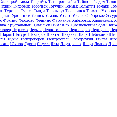
Сясьстрой
Тавда
Таврийск
Таганрог
Тайга
Тайшет
Талдом
Тали
Тихвин
Тихорецк
Тобольск
Тогучин
Токмак
Тольятти
Томари
То
ан
Туринск
Тутаев
Тында
Тырныауз
Тюкалинск
Тюмень
Уварово
артан
Урюпинск
Усинск
Усмань
Усолье
Усолье-Сибирское
Уссур
о
Фокино
Фролово
Фрязино
Фурманов
Хабаровск
Хадыженск
Х
івка
Хрустальный
Цивильск
Цимлянск
Циолковский
Чадан
Чайк
еповец
Черкесск
Чермоз
Черноголовка
Черногорск
Чернушка
Чер
Шарья
Шатура
Шахтерск
Шахты
Шахунья
Шацк
Шебекино
Шел
ры
Щучье
Электрогорск
Электросталь
Электроугли
Элиста
Энге
зань
Юхнов
Ядрин
Якутск
Ялта
Ялуторовск
Янаул
Яранск
Яро