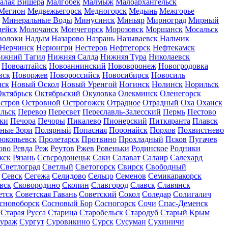
алая Вишера
Малгобек
Малмыж
Малоархангельск
Мегион
Медвежьегорск
Медногорск
Медынь
Межгорье
Минеральные Воды
Минусинск
Миньяр
Мирноград
Мирный
дейск
Молочанск
Мончегорск
Морозовск
Моршанск
Мосальск
волоки
Надым
Назарово
Назрань
Называевск
Нальчик
Нерчинск
Нерюнгри
Нестеров
Нефтегорск
Нефтекамск
ижний Тагил
Нижняя Салда
Нижняя Тура
Николаевск
Новоалтайск
Новоаннинский
Нововоронеж
Новогродовка
вск
Новоржев
Новороссийск
Новосибирск
Новосиль
нск
Новый Оскол
Новый Уренгой
Ногинск
Нолинск
Норильск
ктябрьск
Октябрьский
Окуловка
Олекминск
Оленегорск
стров
Островной
Острогожск
Отрадное
Отрадный
Оха
Оханск
льск
Перевоз
Пересвет
Переславль-Залесский
Пермь
Пестово
ки
Печора
Печоры
Пикалево
Пионерский
Питкяранта
Плавск
ные Зори
Полярный
Попасная
Поронайск
Порхов
Похвистнево
окопьевск
Пролетарск
Протвино
Прохладный
Псков
Пугачев
ово
Ревда
Реж
Реутов
Ржев
Ровеньки
Родинское
Родники
жск
Рязань
Сєвєродонецьк
Саки
Салават
Салаир
Салехард
Светлоград
Светлый
Светогорск
Свирск
Свободный
Севск
Сегежа
Селидово
Сельцо
Семенов
Семикаракорск
вск
Сковородино
Скопин
Славгород
Славск
Славянск
етск
Советская Гавань
Советский
Сокол
Соледар
Солигалич
сновоборск
Сосновый Бор
Сосногорск
Сочи
Спас-Деменск
Старая Русса
Старица
Старобельск
Стародуб
Старый Крым
ураж
Сургут
Суровикино
Сурск
Сусуман
Сухиничи