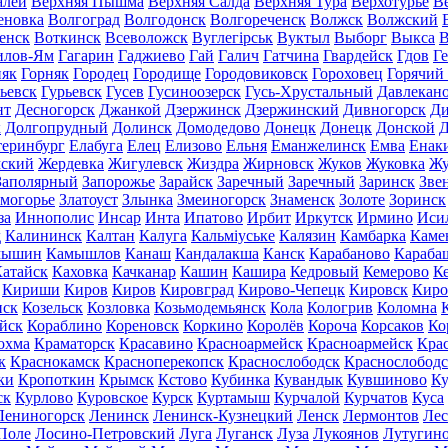
алей
Верхняя Пышма
Верхняя Салда
Верхняя Тура
Верхотурье
В
еновка
Волгоград
Волгодонск
Волгореченск
Волжск
Волжский
енск
Воткинск
Всеволожск
Вуглегірськ
Вуктыл
Выборг
Выкса
В
илов-Ям
Гагарин
Гаджиево
Гай
Галич
Гатчина
Гвардейск
Гдов
Г
няк
Горняк
Городец
Городище
Городовиковск
Гороховец
Горячий
ьевск
Гурьевск
Гусев
Гусиноозерск
Гусь-Хрустальный
Давлекан
нт
Десногорск
Джанкой
Дзержинск
Дзержинский
Дивногорск
Ди
к
Долгопрудный
Долинск
Домодедово
Донецк
Донецк
Донской
Д
теринбург
Елабуга
Елец
Елизово
Ельня
Еманжелинск
Емва
Енак
мский
Жердевка
Жигулевск
Жиздра
Жирновск
Жуков
Жуковка
Жу
Заполярный
Запорожье
Зарайск
Заречный
Заречный
Заринск
Зве
могорье
Златоуст
Злынка
Змеиногорск
Знаменск
Золоте
Зоринск
за
Иннополис
Инсар
Инта
Ипатово
Ирбит
Иркутск
Ирмино
Иси
д
Калининск
Калтан
Калуга
Кальміуське
Калязин
Камбарка
Каме
мышин
Камышлов
Канаш
Кандалакша
Канск
Карабаново
Караба
атайск
Каховка
Качканар
Кашин
Кашира
Кедровый
Кемерово
К
Кириши
Киров
Киров
Кировград
Кирово-Чепецк
Кировск
Киро
нск
Козельск
Козловка
Козьмодемьянск
Кола
Кологрив
Коломна
йск
Кораблино
Кореновск
Коркино
Королёв
Короча
Корсаков
Ко
охма
Краматорск
Красавино
Красноармейск
Красноармейск
Кра
к
Краснокамск
Красноперекопск
Краснослободск
Краснослободс
ки
Кропоткин
Крымск
Кстово
Кубинка
Кувандык
Кувшиново
Ку
ск
Курлово
Куровское
Курск
Куртамыш
Курчалой
Курчатов
Куса
Лениногорск
Ленинск
Ленинск-Кузнецкий
Ленск
Лермонтов
Ле
Поле
Лосино-Петровский
Луга
Луганск
Луза
Лукоянов
Лутугин