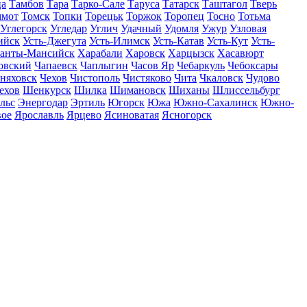
ца
Тамбов
Тара
Тарко-Сале
Таруса
Татарск
Таштагол
Тверь
ммот
Томск
Топки
Торецьк
Торжок
Торопец
Тосно
Тотьма
Углегорск
Угледар
Углич
Удачный
Удомля
Ужур
Узловая
ийск
Усть-Джегута
Усть-Илимск
Усть-Катав
Усть-Кут
Усть-
анты-Мансийск
Харабали
Харовск
Харцызск
Хасавюрт
овский
Чапаевск
Чаплыгин
Часов Яр
Чебаркуль
Чебоксары
няховск
Чехов
Чистополь
Чистяково
Чита
Чкаловск
Чудово
ехов
Шенкурск
Шилка
Шимановск
Шиханы
Шлиссельбург
льс
Энергодар
Эртиль
Югорск
Южа
Южно-Сахалинск
Южно-
вое
Ярославль
Ярцево
Ясиноватая
Ясногорск