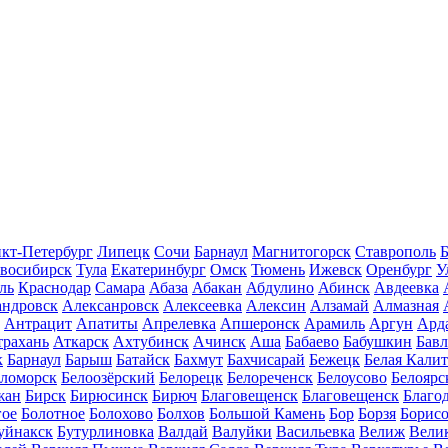
кт-Петербург
Липецк
Сочи
Барнаул
Магнитогорск
Ставрополь
Б
восибирск
Тула
Екатеринбург
Омск
Тюмень
Ижевск
Оренбург
У
ль
Краснодар
Самара
Абаза
Абакан
Абдулино
Абинск
Авдеевка
андровск
Алексанровск
Алексеевка
Алексин
Алзамай
Алмазная
Антрацит
Апатиты
Апрелевка
Апшеронск
Арамиль
Аргун
Ард
трахань
Аткарск
Ахтубинск
Ачинск
Аша
Бабаево
Бабушкин
Бав
к
Барнаул
Барыш
Батайск
Бахмут
Бахчисарай
Бежецк
Белая Калит
еломорск
Белоозёрский
Белорецк
Белореченск
Белоусово
Белоярс
жан
Бирск
Бирюсинск
Бирюч
Благовещенск
Благовещенск
Благо
гое
Болотное
Болохово
Болхов
Большой Камень
Бор
Борзя
Борисо
уйнакск
Бутурлиновка
Валдай
Валуйки
Васильевка
Велиж
Вели