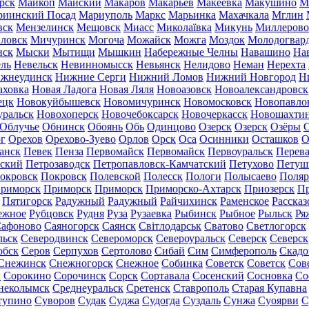
рск
Майкоп
Майский
Макаров
Макарьев
Макеевка
Макушино
М
риинский Посад
Мариуполь
Маркс
Марьинка
Махачкала
Мглин
вск
Мензелинск
Мещовск
Миасс
Миколаївка
Микунь
Миллерово
ловск
Мичуринск
Могоча
Можайск
Можга
Моздок
Молодогвар
нск
Мыски
Мытищи
Мышкин
Набережные Челны
Навашино
На
ль
Невельск
Невинномысск
Невьянск
Нелидово
Неман
Нерехта
жнеудинск
Нижние Серги
Нижний Ломов
Нижний Новгород
Н
аховка
Новая Ладога
Новая Ляля
Новоазовск
Новоалександровск
ецк
Новокуйбышевск
Новомичуринск
Новомосковск
Новопавло
уральск
Новохоперск
Новочебоксарск
Новочеркасск
Новошахти
Облучье
Обнинск
Обоянь
Обь
Одинцово
Озерск
Озерск
Озёры
О
г
Орехов
Орехово-Зуево
Орлов
Орск
Оса
Осинники
Осташков
О
анск
Певек
Пенза
Первомайск
Первомайск
Первоуральск
Перева
ьский
Петрозаводск
Петропавловск-Камчатский
Петухово
Петуш
окровск
Покровск
Полевской
Полесск
Пологи
Полысаево
Поляр
риморск
Приморск
Приморск
Приморско-Ахтарск
Приозерск
Пр
Пятигорск
Радужный
Радужный
Райчихинск
Раменское
Рассказ
ежное
Рубцовск
Рудня
Руза
Рузаевка
Рыбинск
Рыбное
Рыльск
Ря
афоново
Саяногорск
Саянск
Світлодарськ
Сватово
Светлогорск
льск
Северодвинск
Североморск
Североуральск
Северск
Северск
обск
Серов
Серпухов
Сертолово
Сибай
Сим
Симферополь
Скадо
Снежинск
Снежногорск
Снежное
Собинка
Советск
Советск
Сов
ы
Сорокино
Сорочинск
Сорск
Сортавала
Сосенский
Сосновка
Со
неколымск
Среднеуральск
Сретенск
Ставрополь
Старая Купавна
тупино
Суворов
Судак
Суджа
Судогда
Суздаль
Сунжа
Суоярви
С