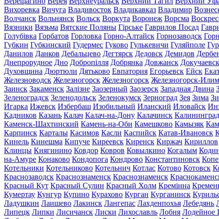
Верещагино
Верея
Верхнеуральск
Верхний Тагил
Верхний Уф
Вихоревка
Вичуга
Владивосток
Владикавказ
Владимир
Вознес
Волчанск
Вольнянск
Вольск
Воркута
Воронеж
Ворсма
Воскрес
Вязники
Вязьма
Вятские Поляны
Гірське
Гаврилов Посад
Гавр
Голубівка
Горбатов
Горловка
Горно-Алтайск
Горнозаводск
Гор
Губкин
Губкинский
Гудермес
Гуково
Гулькевичи
Гуляйполе
Гур
Данилов
Данков
Дебальцево
Дегтярск
Дедовск
Демидов
Дербе
Днепрорудное
Дно
Добропілля
Добрянка
Довжанск
Докучаевс
Духовщина
Дюртюли
Дятьково
Евпатория
Егорьевск
Ейск
Ека
Железноводск
Железногорск
Железногорск
Железногорск-Или
Заинск
Закаменск
Залізне
Заозерный
Заозерск
Западная Двина
Зеленоградск
Зеленодольск
Зеленокумск
Зерноград
Зея
Зима
Зи
Игарка
Ижевск
Избербаш
Изобильный
Иланский
Иловайск
Ин
Кадников
Казань
Калач
Калач-на-Дону
Калачинск
Калинингра
Каменск-Шахтинский
Камень-на-Оби
Камешково
Камызяк
Ка
Карпинск
Карталы
Касимов
Касли
Каспийск
Катав-Ивановск
К
Кинель
Кинешма
Кипуче
Киреевск
Киренск
Киржач
Кириллов
Клинцы
Княгинино
Ковдор
Ковров
Ковылкино
Когалым
Коди
на-Амуре
Конаково
Кондопога
Кондрово
Константиновск
Копе
Котельники
Котельниково
Котельнич
Котлас
Котово
Котовск
К
Краснозаводск
Краснознаменск
Краснознаменск
Краснокаменс
Красный Кут
Красный Сулин
Красный Холм
Кремінна
Кремен
Кумертау
Кунгур
Купино
Курахово
Курган
Курганинск
Куриль
Ладушкин
Лаишево
Лакинск
Лангепас
Лахденпохья
Лебедянь
Липецк
Липки
Лисичанск
Лиски
Лихославль
Лобня
Лодейное 