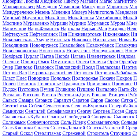
Люберцы
Любим
Людиново
Лянтор
Магадан
Магас
Магнитого
Малоярославец
Мамадыш
Мамоново
Мантурово
Мариинск
Ма
Междуреченск
Мезень
Меленки
Мелеуз
Мелитополь
Менделее
Мирный
Миусинск
Михайлов
Михайловка
Михайловск
Михай
Моспино
Муравленко
Мураши
Мурино
Мурманск
Муром
Мце
Нариманов
Наро-Фоминск
Нарткала
Нарьян-Мар
Находка
Неве
Нефтекумск
Нефтеюганск
Нея
Нижневартовск
Нижнекамск
Ни
Николаевск-на-Амуре
Никольск
Никольск
Никольское
Новая К
Новодвинск
Новодружеск
Новозыбков
Новокубанск
Новокузн
Новосокольники
Новотроицк
Новоузенск
Новоульяновск
Ново
Ноябрьск
Нурлат
Нытва
Нюрба
Нягань
Нязепетровск
Няндома
Олешки
Олонец
Омск
Омутнинск
Онега
Опочка
Орёл
Оренбур
Очер
Павлово
Павловск
Павловский Посад
Палласовка
Партиз
Петров Вал
Петрово-красносілля
Петровск
Петровск-Забайкал
Пласт
Плес
Поворино
Подольск
Подпорожье
Покачи
Покров
П
Почеп
Починок
Пошехонье
Правдинск
Приволжск
Приволье
П
Пудож
Пустошка
Пучеж
Пушкино
Пущино
Пыталово
Пыть-Ях
Рославль
Россошь
Ростов
Ростов-на-Дону
Рошаль
Ртищево
Руб
Сальск
Самара
Саранск
Сарапул
Саратов
Саров
Сасово
Сатка
С
Святогірськ
Себеж
Севастополь
Северо-Курильск
Северобайка
Семилуки
Сенгилей
Серафимович
Сергач
Сергиев Посад
Серд
Славянск-на-Кубани
Сланцы
Слободской
Слюдянка
Смоленск
Соликамск
Солнечногорск
Соль-Илецк
Сольвычегодск
Сольц
Спас-Клепики
Спасск
Спасск-Дальний
Спасск-Рязанский
Сред
Старый Оскол
Стерлитамак
Стрежевой
Строитель
Струнино
С