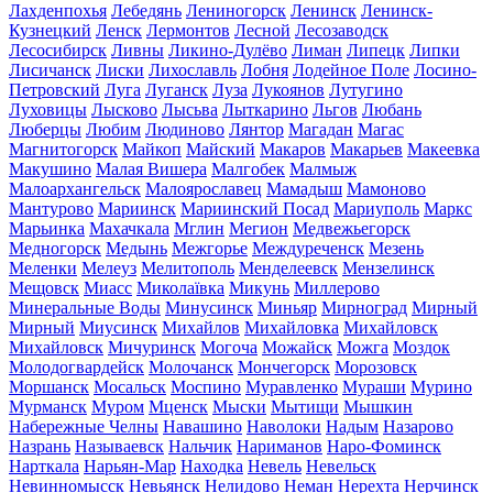
Лахденпохья
Лебедянь
Лениногорск
Ленинск
Ленинск-
Кузнецкий
Ленск
Лермонтов
Лесной
Лесозаводск
Лесосибирск
Ливны
Ликино-Дулёво
Лиман
Липецк
Липки
Лисичанск
Лиски
Лихославль
Лобня
Лодейное Поле
Лосино-
Петровский
Луга
Луганск
Луза
Лукоянов
Лутугино
Луховицы
Лысково
Лысьва
Лыткарино
Льгов
Любань
Люберцы
Любим
Людиново
Лянтор
Магадан
Магас
Магнитогорск
Майкоп
Майский
Макаров
Макарьев
Макеевка
Макушино
Малая Вишера
Малгобек
Малмыж
Малоархангельск
Малоярославец
Мамадыш
Мамоново
Мантурово
Мариинск
Мариинский Посад
Мариуполь
Маркс
Марьинка
Махачкала
Мглин
Мегион
Медвежьегорск
Медногорск
Медынь
Межгорье
Междуреченск
Мезень
Меленки
Мелеуз
Мелитополь
Менделеевск
Мензелинск
Мещовск
Миасс
Миколаївка
Микунь
Миллерово
Минеральные Воды
Минусинск
Миньяр
Мирноград
Мирный
Мирный
Миусинск
Михайлов
Михайловка
Михайловск
Михайловск
Мичуринск
Могоча
Можайск
Можга
Моздок
Молодогвардейск
Молочанск
Мончегорск
Морозовск
Моршанск
Мосальск
Моспино
Муравленко
Мураши
Мурино
Мурманск
Муром
Мценск
Мыски
Мытищи
Мышкин
Набережные Челны
Навашино
Наволоки
Надым
Назарово
Назрань
Называевск
Нальчик
Нариманов
Наро-Фоминск
Нарткала
Нарьян-Мар
Находка
Невель
Невельск
Невинномысск
Невьянск
Нелидово
Неман
Нерехта
Нерчинск