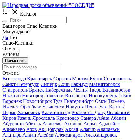
Каталог
Ваш город Спас-Клепики
Мы угадали?
Да
Нет
Спас-Клепики
Отмена
Районы
Применить
Отмена
Все города
Красноярск
Саратов
Москва
Курск
Севастополь
Санкт-Петербург
Липецк
Сочи
Барнаул
Магнитогорск
Ставрополь
Брянск
Набережные Челны
Тверь
Владивосток
Нижний Новгород
Тольятти
Волгоград
Новокузнецк
Томск
Воронеж
Новосибирск
Тула
Екатеринбург
Омск
Тюмень
Ижевск
Оренбург
Ульяновск
Иркутск
Пенза
Уфа
Казань
Пермь
Хабаровск
Калининград
Ростов-на-Дону
Челябинск
Киров
Рязань
Ярославль
Краснодар
Самара
Абаза
Абакан
Абдулино
Абинск
Авдеевка
Агидель
Агрыз
Адыгейск
Азнакаево
Азов
Ак-Довурак
Аксай
Алагир
Алапаевск
Алатырь
Алдан
Алейск
Александров
Александровск