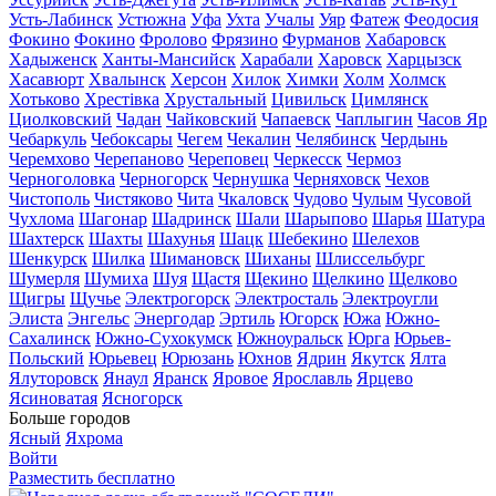
Усть-Лабинск
Устюжна
Уфа
Ухта
Учалы
Уяр
Фатеж
Феодосия
Фокино
Фокино
Фролово
Фрязино
Фурманов
Хабаровск
Хадыженск
Ханты-Мансийск
Харабали
Харовск
Харцызск
Хасавюрт
Хвалынск
Херсон
Хилок
Химки
Холм
Холмск
Хотьково
Хрестівка
Хрустальный
Цивильск
Цимлянск
Циолковский
Чадан
Чайковский
Чапаевск
Чаплыгин
Часов Яр
Чебаркуль
Чебоксары
Чегем
Чекалин
Челябинск
Чердынь
Черемхово
Черепаново
Череповец
Черкесск
Чермоз
Черноголовка
Черногорск
Чернушка
Черняховск
Чехов
Чистополь
Чистяково
Чита
Чкаловск
Чудово
Чулым
Чусовой
Чухлома
Шагонар
Шадринск
Шали
Шарыпово
Шарья
Шатура
Шахтерск
Шахты
Шахунья
Шацк
Шебекино
Шелехов
Шенкурск
Шилка
Шимановск
Шиханы
Шлиссельбург
Шумерля
Шумиха
Шуя
Щастя
Щекино
Щелкино
Щелково
Щигры
Щучье
Электрогорск
Электросталь
Электроугли
Элиста
Энгельс
Энергодар
Эртиль
Югорск
Южа
Южно-
Сахалинск
Южно-Сухокумск
Южноуральск
Юрга
Юрьев-
Польский
Юрьевец
Юрюзань
Юхнов
Ядрин
Якутск
Ялта
Ялуторовск
Янаул
Яранск
Яровое
Ярославль
Ярцево
Ясиноватая
Ясногорск
Больше городов
Ясный
Яхрома
Войти
Разместить бесплатно