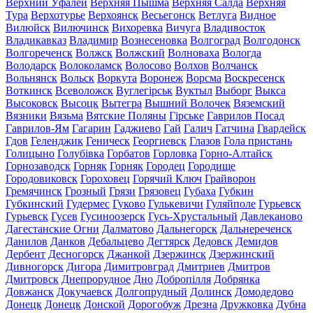
Верхний Уфалей
Верхняя Пышма
Верхняя Салда
Верхняя
Тура
Верхотурье
Верхоянск
Весьегонск
Ветлуга
Видное
Вилюйск
Вилючинск
Вихоревка
Вичуга
Владивосток
Владикавказ
Владимир
Вознесеновка
Волгоград
Волгодонск
Волгореченск
Волжск
Волжский
Волноваха
Вологда
Володарск
Волоколамск
Волосово
Волхов
Волчанск
Вольнянск
Вольск
Воркута
Воронеж
Ворсма
Воскресенск
Воткинск
Всеволожск
Вуглегірськ
Вуктыл
Выборг
Выкса
Высоковск
Высоцк
Вытегра
Вышний Волочек
Вяземский
Вязники
Вязьма
Вятские Поляны
Гірське
Гаврилов Посад
Гаврилов-Ям
Гагарин
Гаджиево
Гай
Галич
Гатчина
Гвардейск
Гдов
Геленджик
Геническ
Георгиевск
Глазов
Гола пристань
Голицыно
Голубівка
Горбатов
Горловка
Горно-Алтайск
Горнозаводск
Горняк
Горняк
Городец
Городище
Городовиковск
Гороховец
Горячий Ключ
Грайворон
Гремячинск
Грозный
Грязи
Грязовец
Губаха
Губкин
Губкинский
Гудермес
Гуково
Гулькевичи
Гуляйполе
Гурьевск
Гурьевск
Гусев
Гусиноозерск
Гусь-Хрустальный
Давлеканово
Дагестанские Огни
Далматово
Дальнегорск
Дальнереченск
Данилов
Данков
Дебальцево
Дегтярск
Дедовск
Демидов
Дербент
Десногорск
Джанкой
Дзержинск
Дзержинский
Дивногорск
Дигора
Димитровград
Дмитриев
Дмитров
Дмитровск
Днепрорудное
Дно
Добропілля
Добрянка
Довжанск
Докучаевск
Долгопрудный
Долинск
Домодедово
Донецк
Донецк
Донской
Дорогобуж
Дрезна
Дружковка
Дубна