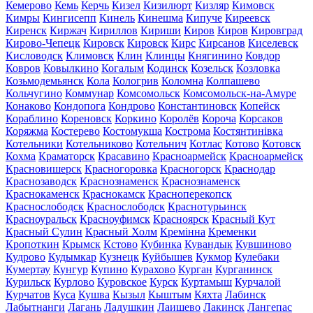
Кемерово
Кемь
Керчь
Кизел
Кизилюрт
Кизляр
Кимовск
Кимры
Кингисепп
Кинель
Кинешма
Кипуче
Киреевск
Киренск
Киржач
Кириллов
Кириши
Киров
Киров
Кировград
Кирово-Чепецк
Кировск
Кировск
Кирс
Кирсанов
Киселевск
Кисловодск
Климовск
Клин
Клинцы
Княгинино
Ковдор
Ковров
Ковылкино
Когалым
Кодинск
Козельск
Козловка
Козьмодемьянск
Кола
Кологрив
Коломна
Колпашево
Кольчугино
Коммунар
Комсомольск
Комсомольск-на-Амуре
Конаково
Кондопога
Кондрово
Константиновск
Копейск
Кораблино
Кореновск
Коркино
Королёв
Короча
Корсаков
Коряжма
Костерево
Костомукша
Кострома
Костянтинівка
Котельники
Котельниково
Котельнич
Котлас
Котово
Котовск
Кохма
Краматорск
Красавино
Красноармейск
Красноармейск
Красновишерск
Красногоровка
Красногорск
Краснодар
Краснозаводск
Краснознаменск
Краснознаменск
Краснокаменск
Краснокамск
Красноперекопск
Краснослободск
Краснослободск
Краснотурьинск
Красноуральск
Красноуфимск
Красноярск
Красный Кут
Красный Сулин
Красный Холм
Кремінна
Кременки
Кропоткин
Крымск
Кстово
Кубинка
Кувандык
Кувшиново
Кудрово
Кудымкар
Кузнецк
Куйбышев
Кукмор
Кулебаки
Кумертау
Кунгур
Купино
Курахово
Курган
Курганинск
Курильск
Курлово
Куровское
Курск
Куртамыш
Курчалой
Курчатов
Куса
Кушва
Кызыл
Кыштым
Кяхта
Лабинск
Лабытнанги
Лагань
Ладушкин
Лаишево
Лакинск
Лангепас