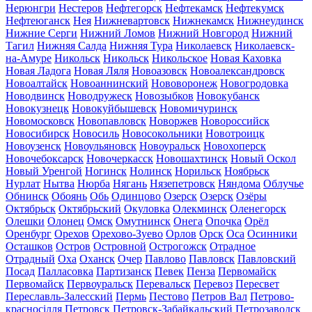
Нерюнгри
Нестеров
Нефтегорск
Нефтекамск
Нефтекумск
Нефтеюганск
Нея
Нижневартовск
Нижнекамск
Нижнеудинск
Нижние Серги
Нижний Ломов
Нижний Новгород
Нижний
Тагил
Нижняя Салда
Нижняя Тура
Николаевск
Николаевск-
на-Амуре
Никольск
Никольск
Никольское
Новая Каховка
Новая Ладога
Новая Ляля
Новоазовск
Новоалександровск
Новоалтайск
Новоаннинский
Нововоронеж
Новогродовка
Новодвинск
Новодружеск
Новозыбков
Новокубанск
Новокузнецк
Новокуйбышевск
Новомичуринск
Новомосковск
Новопавловск
Новоржев
Новороссийск
Новосибирск
Новосиль
Новосокольники
Новотроицк
Новоузенск
Новоульяновск
Новоуральск
Новохоперск
Новочебоксарск
Новочеркасск
Новошахтинск
Новый Оскол
Новый Уренгой
Ногинск
Нолинск
Норильск
Ноябрьск
Нурлат
Нытва
Нюрба
Нягань
Нязепетровск
Няндома
Облучье
Обнинск
Обоянь
Обь
Одинцово
Озерск
Озерск
Озёры
Октябрьск
Октябрьский
Окуловка
Олекминск
Оленегорск
Олешки
Олонец
Омск
Омутнинск
Онега
Опочка
Орёл
Оренбург
Орехов
Орехово-Зуево
Орлов
Орск
Оса
Осинники
Осташков
Остров
Островной
Острогожск
Отрадное
Отрадный
Оха
Оханск
Очер
Павлово
Павловск
Павловский
Посад
Палласовка
Партизанск
Певек
Пенза
Первомайск
Первомайск
Первоуральск
Перевальск
Перевоз
Пересвет
Переславль-Залесский
Пермь
Пестово
Петров Вал
Петрово-
красносілля
Петровск
Петровск-Забайкальский
Петрозаводск