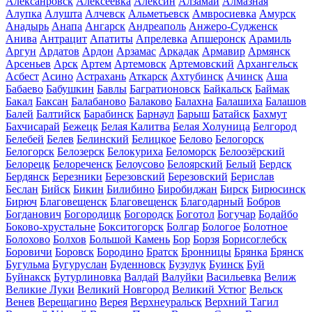
Алексанровск
Алексеевка
Алексин
Алзамай
Алмазная
Алупка
Алушта
Алчевск
Альметьевск
Амвросиевка
Амурск
Анадырь
Анапа
Ангарск
Андреаполь
Анжеро-Судженск
Анива
Антрацит
Апатиты
Апрелевка
Апшеронск
Арамиль
Аргун
Ардатов
Ардон
Арзамас
Аркадак
Армавир
Армянск
Арсеньев
Арск
Артем
Артемовск
Артемовский
Архангельск
Асбест
Асино
Астрахань
Аткарск
Ахтубинск
Ачинск
Аша
Бабаево
Бабушкин
Бавлы
Багратионовск
Байкальск
Баймак
Бакал
Баксан
Балабаново
Балаково
Балахна
Балашиха
Балашов
Балей
Балтийск
Барабинск
Барнаул
Барыш
Батайск
Бахмут
Бахчисарай
Бежецк
Белая Калитва
Белая Холуница
Белгород
Белебей
Белев
Белинский
Белицкое
Белово
Белогорск
Белогорск
Белозерск
Белокуриха
Беломорск
Белоозёрский
Белорецк
Белореченск
Белоусово
Белоярский
Белый
Бердск
Бердянск
Березники
Березовский
Березовский
Берислав
Беслан
Бийск
Бикин
Билибино
Биробиджан
Бирск
Бирюсинск
Бирюч
Благовещенск
Благовещенск
Благодарный
Бобров
Богданович
Богородицк
Богородск
Боготол
Богучар
Бодайбо
Боково-хрустальне
Бокситогорск
Болгар
Бологое
Болотное
Болохово
Болхов
Большой Камень
Бор
Борзя
Борисоглебск
Боровичи
Боровск
Бородино
Братск
Бронницы
Брянка
Брянск
Бугульма
Бугуруслан
Буденновск
Бузулук
Буинск
Буй
Буйнакск
Бутурлиновка
Валдай
Валуйки
Васильевка
Велиж
Великие Луки
Великий Новгород
Великий Устюг
Вельск
Венев
Верещагино
Верея
Верхнеуральск
Верхний Тагил