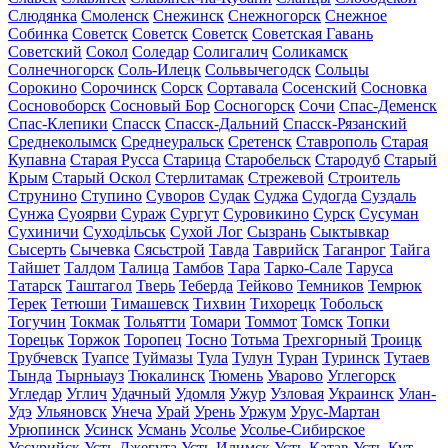
Слюдянка
Смоленск
Снежинск
Снежногорск
Снежное
Собинка
Советск
Советск
Советск
Советская Гавань
Советский
Сокол
Соледар
Солигалич
Соликамск
Солнечногорск
Соль-Илецк
Сольвычегодск
Сольцы
Сорокино
Сорочинск
Сорск
Сортавала
Сосенский
Сосновка
Сосновоборск
Сосновый Бор
Сосногорск
Сочи
Спас-Деменск
Спас-Клепики
Спасск
Спасск-Дальний
Спасск-Рязанский
Среднеколымск
Среднеуральск
Сретенск
Ставрополь
Старая
Купавна
Старая Русса
Старица
Старобельск
Стародуб
Старый
Крым
Старый Оскол
Стерлитамак
Стрежевой
Строитель
Струнино
Ступино
Суворов
Судак
Суджа
Судогда
Суздаль
Сунжа
Суоярви
Сураж
Сургут
Суровикино
Сурск
Сусуман
Сухиничи
Суходільськ
Сухой Лог
Сызрань
Сыктывкар
Сысерть
Сычевка
Сясьстрой
Тавда
Таврийск
Таганрог
Тайга
Тайшет
Талдом
Талица
Тамбов
Тара
Тарко-Сале
Таруса
Татарск
Таштагол
Тверь
Теберда
Тейково
Темников
Темрюк
Терек
Тетюши
Тимашевск
Тихвин
Тихорецк
Тобольск
Тогучин
Токмак
Тольятти
Томари
Томмот
Томск
Топки
Торецьк
Торжок
Торопец
Тосно
Тотьма
Трехгорный
Троицк
Трубчевск
Туапсе
Туймазы
Тула
Тулун
Туран
Туринск
Тутаев
Тында
Тырныауз
Тюкалинск
Тюмень
Уварово
Углегорск
Угледар
Углич
Удачный
Удомля
Ужур
Узловая
Украинск
Улан-
Удэ
Ульяновск
Унеча
Урай
Урень
Уржум
Урус-Мартан
Урюпинск
Усинск
Усмань
Усолье
Усолье-Сибирское
Уссурийск
Усть-Джегута
Усть-Илимск
Усть-Катав
Усть-Кут