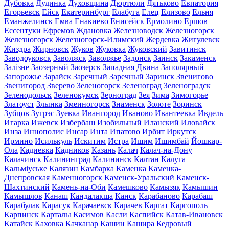
Дубовка
Дудинка
Духовщина
Дюртюли
Дятьково
Евпатория
Егорьевск
Ейск
Екатеринбург
Елабуга
Елец
Елизово
Ельня
Еманжелинск
Емва
Енакиево
Енисейск
Ермолино
Ершов
Ессентуки
Ефремов
Ждановка
Железноводск
Железногорск
Железногорск
Железногорск-Илимский
Жердевка
Жигулевск
Жиздра
Жирновск
Жуков
Жуковка
Жуковский
Завитинск
Заводоуковск
Заволжск
Заволжье
Задонск
Заинск
Закаменск
Залізне
Заозерный
Заозерск
Западная Двина
Заполярный
Запорожье
Зарайск
Заречный
Заречный
Заринск
Звенигово
Звенигород
Зверево
Зеленогорск
Зеленоград
Зеленоградск
Зеленодольск
Зеленокумск
Зерноград
Зея
Зима
Зимогорье
Златоуст
Злынка
Змеиногорск
Знаменск
Золоте
Зоринск
Зубцов
Зугрэс
Зуевка
Ивангород
Иваново
Ивантеевка
Ивдель
Игарка
Ижевск
Избербаш
Изобильный
Иланский
Иловайск
Инза
Иннополис
Инсар
Инта
Ипатово
Ирбит
Иркутск
Ирмино
Исилькуль
Искитим
Истра
Ишим
Ишимбай
Йошкар-
Ола
Кадиевка
Кадников
Казань
Калач
Калач-на-Дону
Калачинск
Калининград
Калининск
Калтан
Калуга
Кальміуське
Калязин
Камбарка
Каменка
Каменка-
Днепровская
Каменногорск
Каменск-Уральский
Каменск-
Шахтинский
Камень-на-Оби
Камешково
Камызяк
Камышин
Камышлов
Канаш
Кандалакша
Канск
Карабаново
Карабаш
Карабулак
Карасук
Карачаевск
Карачев
Каргат
Каргополь
Карпинск
Карталы
Касимов
Касли
Каспийск
Катав-Ивановск
Катайск
Каховка
Качканар
Кашин
Кашира
Кедровый