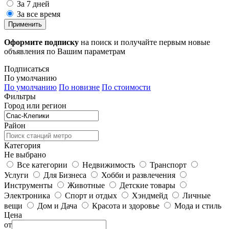
За 7 дней
За все время
Применить
Оформите подписку
на поиск и получайте первым новые
объявления по Вашим параметрам
Подписаться
По умолчанию
По умолчанию
По новизне
По стоимости
Фильтры
Город или регион
Район
Категория
Не выбрано
Все категории
Недвижимость
Транспорт
Услуги
Для Бизнеса
Хобби и развлечения
Инструменты
Животные
Детские товары
Электроника
Спорт и отдых
Хэндмейд
Личные
вещи
Дом и Дача
Красота и здоровье
Мода и стиль
Цена
от