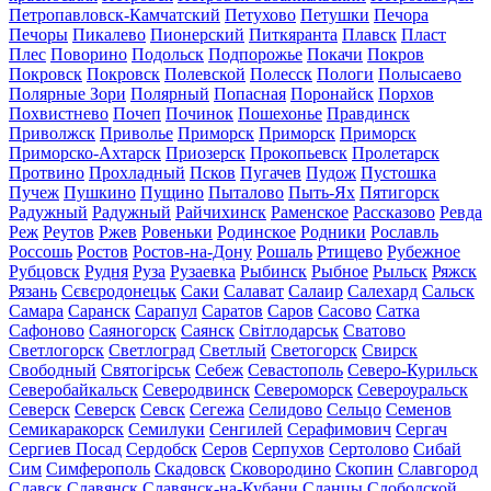
Петропавловск-Камчатский
Петухово
Петушки
Печора
Печоры
Пикалево
Пионерский
Питкяранта
Плавск
Пласт
Плес
Поворино
Подольск
Подпорожье
Покачи
Покров
Покровск
Покровск
Полевской
Полесск
Пологи
Полысаево
Полярные Зори
Полярный
Попасная
Поронайск
Порхов
Похвистнево
Почеп
Починок
Пошехонье
Правдинск
Приволжск
Приволье
Приморск
Приморск
Приморск
Приморско-Ахтарск
Приозерск
Прокопьевск
Пролетарск
Протвино
Прохладный
Псков
Пугачев
Пудож
Пустошка
Пучеж
Пушкино
Пущино
Пыталово
Пыть-Ях
Пятигорск
Радужный
Радужный
Райчихинск
Раменское
Рассказово
Ревда
Реж
Реутов
Ржев
Ровеньки
Родинское
Родники
Рославль
Россошь
Ростов
Ростов-на-Дону
Рошаль
Ртищево
Рубежное
Рубцовск
Рудня
Руза
Рузаевка
Рыбинск
Рыбное
Рыльск
Ряжск
Рязань
Сєвєродонецьк
Саки
Салават
Салаир
Салехард
Сальск
Самара
Саранск
Сарапул
Саратов
Саров
Сасово
Сатка
Сафоново
Саяногорск
Саянск
Світлодарськ
Сватово
Светлогорск
Светлоград
Светлый
Светогорск
Свирск
Свободный
Святогірськ
Себеж
Севастополь
Северо-Курильск
Северобайкальск
Северодвинск
Североморск
Североуральск
Северск
Северск
Севск
Сегежа
Селидово
Сельцо
Семенов
Семикаракорск
Семилуки
Сенгилей
Серафимович
Сергач
Сергиев Посад
Сердобск
Серов
Серпухов
Сертолово
Сибай
Сим
Симферополь
Скадовск
Сковородино
Скопин
Славгород
Славск
Славянск
Славянск-на-Кубани
Сланцы
Слободской