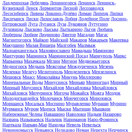
Лахденпохья
Лебедянь
Лениногорск
Ленинск
Ленинск-
Кузнецкий
Ленск
Лермонтов
Лесной
Лесозаводск
Лесосибирск
Ливны
Ликино-Дулёво
Лиман
Липецк
Липки
Лисичанск
Лиски
Лихославль
Лобня
Лодейное Поле
Лосино-
Петровский
Луга
Луганск
Луза
Лукоянов
Лутугино
Луховицы
Лысково
Лысьва
Лыткарино
Льгов
Любань
Люберцы
Любим
Людиново
Лянтор
Магадан
Магас
Магнитогорск
Майкоп
Майский
Макаров
Макарьев
Макеевка
Макушино
Малая Вишера
Малгобек
Малмыж
Малоархангельск
Малоярославец
Мамадыш
Мамоново
Мантурово
Мариинск
Мариинский Посад
Мариуполь
Маркс
Марьинка
Махачкала
Мглин
Мегион
Медвежьегорск
Медногорск
Медынь
Межгорье
Междуреченск
Мезень
Меленки
Мелеуз
Мелитополь
Менделеевск
Мензелинск
Мещовск
Миасс
Миколаївка
Микунь
Миллерово
Минеральные Воды
Минусинск
Миньяр
Мирноград
Мирный
Мирный
Миусинск
Михайлов
Михайловка
Михайловск
Михайловск
Мичуринск
Могоча
Можайск
Можга
Моздок
Молодогвардейск
Молочанск
Мончегорск
Морозовск
Моршанск
Мосальск
Моспино
Муравленко
Мураши
Мурино
Мурманск
Муром
Мценск
Мыски
Мытищи
Мышкин
Набережные Челны
Навашино
Наволоки
Надым
Назарово
Назрань
Называевск
Нальчик
Нариманов
Наро-Фоминск
Нарткала
Нарьян-Мар
Находка
Невель
Невельск
Невинномысск
Невьянск
Нелидово
Неман
Нерехта
Нерчинск