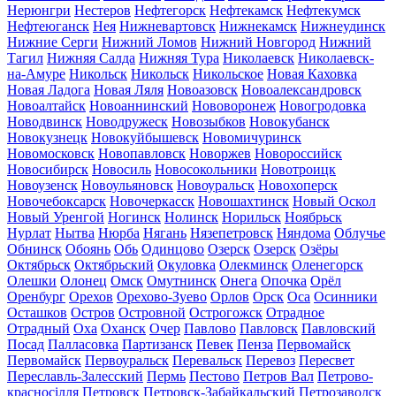
Нерюнгри
Нестеров
Нефтегорск
Нефтекамск
Нефтекумск
Нефтеюганск
Нея
Нижневартовск
Нижнекамск
Нижнеудинск
Нижние Серги
Нижний Ломов
Нижний Новгород
Нижний
Тагил
Нижняя Салда
Нижняя Тура
Николаевск
Николаевск-
на-Амуре
Никольск
Никольск
Никольское
Новая Каховка
Новая Ладога
Новая Ляля
Новоазовск
Новоалександровск
Новоалтайск
Новоаннинский
Нововоронеж
Новогродовка
Новодвинск
Новодружеск
Новозыбков
Новокубанск
Новокузнецк
Новокуйбышевск
Новомичуринск
Новомосковск
Новопавловск
Новоржев
Новороссийск
Новосибирск
Новосиль
Новосокольники
Новотроицк
Новоузенск
Новоульяновск
Новоуральск
Новохоперск
Новочебоксарск
Новочеркасск
Новошахтинск
Новый Оскол
Новый Уренгой
Ногинск
Нолинск
Норильск
Ноябрьск
Нурлат
Нытва
Нюрба
Нягань
Нязепетровск
Няндома
Облучье
Обнинск
Обоянь
Обь
Одинцово
Озерск
Озерск
Озёры
Октябрьск
Октябрьский
Окуловка
Олекминск
Оленегорск
Олешки
Олонец
Омск
Омутнинск
Онега
Опочка
Орёл
Оренбург
Орехов
Орехово-Зуево
Орлов
Орск
Оса
Осинники
Осташков
Остров
Островной
Острогожск
Отрадное
Отрадный
Оха
Оханск
Очер
Павлово
Павловск
Павловский
Посад
Палласовка
Партизанск
Певек
Пенза
Первомайск
Первомайск
Первоуральск
Перевальск
Перевоз
Пересвет
Переславль-Залесский
Пермь
Пестово
Петров Вал
Петрово-
красносілля
Петровск
Петровск-Забайкальский
Петрозаводск