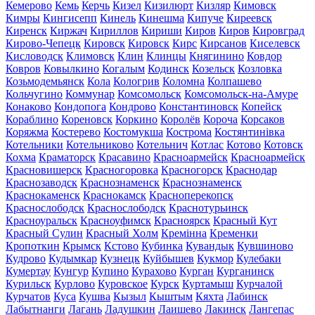
Кемерово
Кемь
Керчь
Кизел
Кизилюрт
Кизляр
Кимовск
Кимры
Кингисепп
Кинель
Кинешма
Кипуче
Киреевск
Киренск
Киржач
Кириллов
Кириши
Киров
Киров
Кировград
Кирово-Чепецк
Кировск
Кировск
Кирс
Кирсанов
Киселевск
Кисловодск
Климовск
Клин
Клинцы
Княгинино
Ковдор
Ковров
Ковылкино
Когалым
Кодинск
Козельск
Козловка
Козьмодемьянск
Кола
Кологрив
Коломна
Колпашево
Кольчугино
Коммунар
Комсомольск
Комсомольск-на-Амуре
Конаково
Кондопога
Кондрово
Константиновск
Копейск
Кораблино
Кореновск
Коркино
Королёв
Короча
Корсаков
Коряжма
Костерево
Костомукша
Кострома
Костянтинівка
Котельники
Котельниково
Котельнич
Котлас
Котово
Котовск
Кохма
Краматорск
Красавино
Красноармейск
Красноармейск
Красновишерск
Красногоровка
Красногорск
Краснодар
Краснозаводск
Краснознаменск
Краснознаменск
Краснокаменск
Краснокамск
Красноперекопск
Краснослободск
Краснослободск
Краснотурьинск
Красноуральск
Красноуфимск
Красноярск
Красный Кут
Красный Сулин
Красный Холм
Кремінна
Кременки
Кропоткин
Крымск
Кстово
Кубинка
Кувандык
Кувшиново
Кудрово
Кудымкар
Кузнецк
Куйбышев
Кукмор
Кулебаки
Кумертау
Кунгур
Купино
Курахово
Курган
Курганинск
Курильск
Курлово
Куровское
Курск
Куртамыш
Курчалой
Курчатов
Куса
Кушва
Кызыл
Кыштым
Кяхта
Лабинск
Лабытнанги
Лагань
Ладушкин
Лаишево
Лакинск
Лангепас