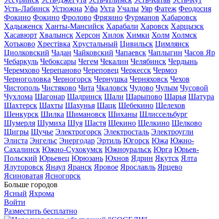
Усть-Лабинск
Устюжна
Уфа
Ухта
Учалы
Уяр
Фатеж
Феодосия
Фокино
Фокино
Фролово
Фрязино
Фурманов
Хабаровск
Хадыженск
Ханты-Мансийск
Харабали
Харовск
Харцызск
Хасавюрт
Хвалынск
Херсон
Хилок
Химки
Холм
Холмск
Хотьково
Хрестівка
Хрустальный
Цивильск
Цимлянск
Циолковский
Чадан
Чайковский
Чапаевск
Чаплыгин
Часов Яр
Чебаркуль
Чебоксары
Чегем
Чекалин
Челябинск
Чердынь
Черемхово
Черепаново
Череповец
Черкесск
Чермоз
Черноголовка
Черногорск
Чернушка
Черняховск
Чехов
Чистополь
Чистяково
Чита
Чкаловск
Чудово
Чулым
Чусовой
Чухлома
Шагонар
Шадринск
Шали
Шарыпово
Шарья
Шатура
Шахтерск
Шахты
Шахунья
Шацк
Шебекино
Шелехов
Шенкурск
Шилка
Шимановск
Шиханы
Шлиссельбург
Шумерля
Шумиха
Шуя
Щастя
Щекино
Щелкино
Щелково
Щигры
Щучье
Электрогорск
Электросталь
Электроугли
Элиста
Энгельс
Энергодар
Эртиль
Югорск
Южа
Южно-
Сахалинск
Южно-Сухокумск
Южноуральск
Юрга
Юрьев-
Польский
Юрьевец
Юрюзань
Юхнов
Ядрин
Якутск
Ялта
Ялуторовск
Янаул
Яранск
Яровое
Ярославль
Ярцево
Ясиноватая
Ясногорск
Больше городов
Ясный
Яхрома
Войти
Разместить бесплатно