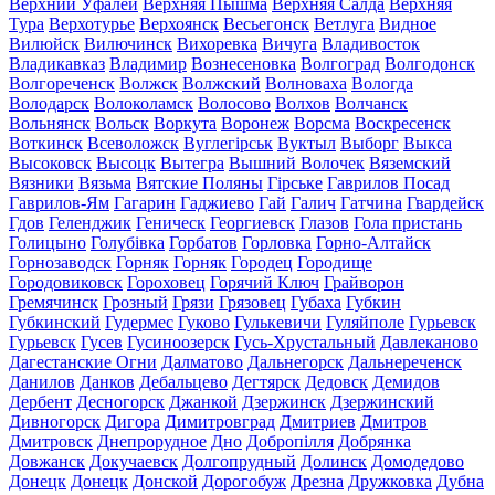
Верхний Уфалей
Верхняя Пышма
Верхняя Салда
Верхняя
Тура
Верхотурье
Верхоянск
Весьегонск
Ветлуга
Видное
Вилюйск
Вилючинск
Вихоревка
Вичуга
Владивосток
Владикавказ
Владимир
Вознесеновка
Волгоград
Волгодонск
Волгореченск
Волжск
Волжский
Волноваха
Вологда
Володарск
Волоколамск
Волосово
Волхов
Волчанск
Вольнянск
Вольск
Воркута
Воронеж
Ворсма
Воскресенск
Воткинск
Всеволожск
Вуглегірськ
Вуктыл
Выборг
Выкса
Высоковск
Высоцк
Вытегра
Вышний Волочек
Вяземский
Вязники
Вязьма
Вятские Поляны
Гірське
Гаврилов Посад
Гаврилов-Ям
Гагарин
Гаджиево
Гай
Галич
Гатчина
Гвардейск
Гдов
Геленджик
Геническ
Георгиевск
Глазов
Гола пристань
Голицыно
Голубівка
Горбатов
Горловка
Горно-Алтайск
Горнозаводск
Горняк
Горняк
Городец
Городище
Городовиковск
Гороховец
Горячий Ключ
Грайворон
Гремячинск
Грозный
Грязи
Грязовец
Губаха
Губкин
Губкинский
Гудермес
Гуково
Гулькевичи
Гуляйполе
Гурьевск
Гурьевск
Гусев
Гусиноозерск
Гусь-Хрустальный
Давлеканово
Дагестанские Огни
Далматово
Дальнегорск
Дальнереченск
Данилов
Данков
Дебальцево
Дегтярск
Дедовск
Демидов
Дербент
Десногорск
Джанкой
Дзержинск
Дзержинский
Дивногорск
Дигора
Димитровград
Дмитриев
Дмитров
Дмитровск
Днепрорудное
Дно
Добропілля
Добрянка
Довжанск
Докучаевск
Долгопрудный
Долинск
Домодедово
Донецк
Донецк
Донской
Дорогобуж
Дрезна
Дружковка
Дубна