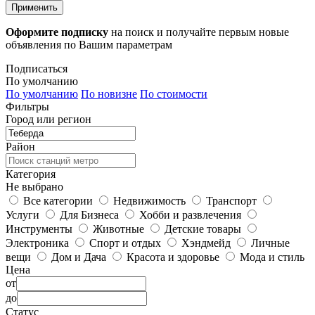
Применить
Оформите подписку
на поиск и получайте первым новые
объявления по Вашим параметрам
Подписаться
По умолчанию
По умолчанию
По новизне
По стоимости
Фильтры
Город или регион
Район
Категория
Не выбрано
Все категории
Недвижимость
Транспорт
Услуги
Для Бизнеса
Хобби и развлечения
Инструменты
Животные
Детские товары
Электроника
Спорт и отдых
Хэндмейд
Личные
вещи
Дом и Дача
Красота и здоровье
Мода и стиль
Цена
от
до
Статус