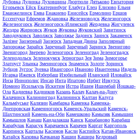
Дубовка
Дудинка
Духовщина
Дюртюли
Дятьково
Евпатория
Егорьевск
Ейск
Екатеринбург
Елабуга
Елец
Елизово
Ельня
Еманжелинск
Емва
Енакиево
Енисейск
Ермолино
Ершов
Ессентуки
Ефремов
Ждановка
Железноводск
Железногорск
Железногорск
Железногорск-Илимский
Жердевка
Жигулевск
Жиздра
Жирновск
Жуков
Жуковка
Жуковский
Завитинск
Заводоуковск
Заволжск
Заволжье
Задонск
Заинск
Закаменск
Залізне
Заозерный
Заозерск
Западная Двина
Заполярный
Запорожье
Зарайск
Заречный
Заречный
Заринск
Звенигово
Звенигород
Зверево
Зеленогорск
Зеленоград
Зеленоградск
Зеленодольск
Зеленокумск
Зерноград
Зея
Зима
Зимогорье
Златоуст
Злынка
Змеиногорск
Знаменск
Золоте
Зоринск
Зубцов
Зугрэс
Зуевка
Ивангород
Иваново
Ивантеевка
Ивдель
Игарка
Ижевск
Избербаш
Изобильный
Иланский
Иловайск
Инза
Иннополис
Инсар
Инта
Ипатово
Ирбит
Иркутск
Ирмино
Исилькуль
Искитим
Истра
Ишим
Ишимбай
Йошкар-
Ола
Кадиевка
Кадников
Казань
Калач
Калач-на-Дону
Калачинск
Калининград
Калининск
Калтан
Калуга
Кальміуське
Калязин
Камбарка
Каменка
Каменка-
Днепровская
Каменногорск
Каменск-Уральский
Каменск-
Шахтинский
Камень-на-Оби
Камешково
Камызяк
Камышин
Камышлов
Канаш
Кандалакша
Канск
Карабаново
Карабаш
Карабулак
Карасук
Карачаевск
Карачев
Каргат
Каргополь
Карпинск
Карталы
Касимов
Касли
Каспийск
Катав-Ивановск
Катайск
Каховка
Качканар
Кашин
Кашира
Кедровый