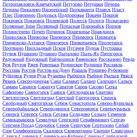
Петропавловск-Камчатский
Петухово
Петушки
Печора
Печоры
Пикалево
Пионерский
Питкяранта
Плавск
Пласт
Плес
Поворино
Подольск
Подпорожье
Покачи
Покров
Покровск
Покровск
Полевской
Полесск
Пологи
Полысаево
Полярные Зори
Полярный
Попасная
Поронайск
Порхов
Похвистнево
Почеп
Починок
Пошехонье
Правдинск
Приволжск
Приволье
Приморск
Приморск
Приморск
Приморско-Ахтарск
Приозерск
Прокопьевск
Пролетарск
Протвино
Прохладный
Псков
Пугачев
Пудож
Пустошка
Пучеж
Пушкино
Пущино
Пыталово
Пыть-Ях
Пятигорск
Радужный
Радужный
Райчихинск
Раменское
Рассказово
Ревда
Реж
Реутов
Ржев
Ровеньки
Родинское
Родники
Рославль
Россошь
Ростов
Ростов-на-Дону
Рошаль
Ртищево
Рубежное
Рубцовск
Рудня
Руза
Рузаевка
Рыбинск
Рыбное
Рыльск
Ряжск
Рязань
Сєвєродонецьк
Саки
Салават
Салаир
Салехард
Сальск
Самара
Саранск
Сарапул
Саратов
Саров
Сасово
Сатка
Сафоново
Саяногорск
Саянск
Світлодарськ
Сватово
Светлогорск
Светлоград
Светлый
Светогорск
Свирск
Свободный
Святогірськ
Себеж
Севастополь
Северо-Курильск
Северобайкальск
Северодвинск
Североморск
Североуральск
Северск
Северск
Севск
Сегежа
Селидово
Сельцо
Семенов
Семикаракорск
Семилуки
Сенгилей
Серафимович
Сергач
Сергиев Посад
Сердобск
Серов
Серпухов
Сертолово
Сибай
Сим
Симферополь
Скадовск
Сковородино
Скопин
Славгород
Славск
Славянск
Славянск-на-Кубани
Сланцы
Слободской