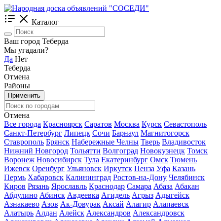
Каталог
Ваш город Теберда
Мы угадали?
Да
Нет
Теберда
Отмена
Районы
Применить
Отмена
Все города
Красноярск
Саратов
Москва
Курск
Севастополь
Санкт-Петербург
Липецк
Сочи
Барнаул
Магнитогорск
Ставрополь
Брянск
Набережные Челны
Тверь
Владивосток
Нижний Новгород
Тольятти
Волгоград
Новокузнецк
Томск
Воронеж
Новосибирск
Тула
Екатеринбург
Омск
Тюмень
Ижевск
Оренбург
Ульяновск
Иркутск
Пенза
Уфа
Казань
Пермь
Хабаровск
Калининград
Ростов-на-Дону
Челябинск
Киров
Рязань
Ярославль
Краснодар
Самара
Абаза
Абакан
Абдулино
Абинск
Авдеевка
Агидель
Агрыз
Адыгейск
Азнакаево
Азов
Ак-Довурак
Аксай
Алагир
Алапаевск
Алатырь
Алдан
Алейск
Александров
Александровск