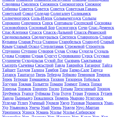
Слюдянка
Смоленск
Снежинск
Снежногорск
Снежное
Собинка
Советск
Советск
Советск
Советская Гавань
Советский
Сокол
Соледар
Солигалич
Соликамск
Солнечногорск
Соль-Илецк
Сольвычегодск
Сольцы
Сорокино
Сорочинск
Сорск
Сортавала
Сосенский
Сосновка
Сосновоборск
Сосновый Бор
Сосногорск
Сочи
Спас-Деменск
Спас-Клепики
Спасск
Спасск-Дальний
Спасск-Рязанский
Среднеколымск
Среднеуральск
Сретенск
Ставрополь
Старая
Купавна
Старая Русса
Старица
Старобельск
Стародуб
Старый
Крым
Старый Оскол
Стерлитамак
Стрежевой
Строитель
Струнино
Ступино
Суворов
Судак
Суджа
Судогда
Суздаль
Сунжа
Суоярви
Сураж
Сургут
Суровикино
Сурск
Сусуман
Сухиничи
Суходільськ
Сухой Лог
Сызрань
Сыктывкар
Сысерть
Сычевка
Сясьстрой
Тавда
Таврийск
Таганрог
Тайга
Тайшет
Талдом
Талица
Тамбов
Тара
Тарко-Сале
Таруса
Татарск
Таштагол
Тверь
Теберда
Тейково
Темников
Темрюк
Терек
Тетюши
Тимашевск
Тихвин
Тихорецк
Тобольск
Тогучин
Токмак
Тольятти
Томари
Томмот
Томск
Топки
Торецьк
Торжок
Торопец
Тосно
Тотьма
Трехгорный
Троицк
Трубчевск
Туапсе
Туймазы
Тула
Тулун
Туран
Туринск
Тутаев
Тында
Тырныауз
Тюкалинск
Тюмень
Уварово
Углегорск
Угледар
Углич
Удачный
Удомля
Ужур
Узловая
Украинск
Улан-
Удэ
Ульяновск
Унеча
Урай
Урень
Уржум
Урус-Мартан
Урюпинск
Усинск
Усмань
Усолье
Усолье-Сибирское
Уссурийск
Усть-Джегута
Усть-Илимск
Усть-Катав
Усть-Кут