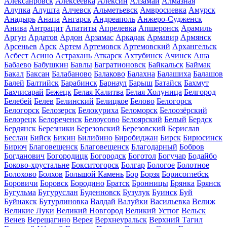
Алексанровск
Алексеевка
Алексин
Алзамай
Алмазная
Алупка
Алушта
Алчевск
Альметьевск
Амвросиевка
Амурск
Анадырь
Анапа
Ангарск
Андреаполь
Анжеро-Судженск
Анива
Антрацит
Апатиты
Апрелевка
Апшеронск
Арамиль
Аргун
Ардатов
Ардон
Арзамас
Аркадак
Армавир
Армянск
Арсеньев
Арск
Артем
Артемовск
Артемовский
Архангельск
Асбест
Асино
Астрахань
Аткарск
Ахтубинск
Ачинск
Аша
Бабаево
Бабушкин
Бавлы
Багратионовск
Байкальск
Баймак
Бакал
Баксан
Балабаново
Балаково
Балахна
Балашиха
Балашов
Балей
Балтийск
Барабинск
Барнаул
Барыш
Батайск
Бахмут
Бахчисарай
Бежецк
Белая Калитва
Белая Холуница
Белгород
Белебей
Белев
Белинский
Белицкое
Белово
Белогорск
Белогорск
Белозерск
Белокуриха
Беломорск
Белоозёрский
Белорецк
Белореченск
Белоусово
Белоярский
Белый
Бердск
Бердянск
Березники
Березовский
Березовский
Берислав
Беслан
Бийск
Бикин
Билибино
Биробиджан
Бирск
Бирюсинск
Бирюч
Благовещенск
Благовещенск
Благодарный
Бобров
Богданович
Богородицк
Богородск
Боготол
Богучар
Бодайбо
Боково-хрустальне
Бокситогорск
Болгар
Бологое
Болотное
Болохово
Болхов
Большой Камень
Бор
Борзя
Борисоглебск
Боровичи
Боровск
Бородино
Братск
Бронницы
Брянка
Брянск
Бугульма
Бугуруслан
Буденновск
Бузулук
Буинск
Буй
Буйнакск
Бутурлиновка
Валдай
Валуйки
Васильевка
Велиж
Великие Луки
Великий Новгород
Великий Устюг
Вельск
Венев
Верещагино
Верея
Верхнеуральск
Верхний Тагил