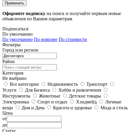
Применить
Оформите подписку
на поиск и получайте первым новые
объявления по Вашим параметрам
Подписаться
По умолчанию
По умолчанию
По новизне
По стоимости
Фильтры
Город или регион
Район
Категория
Не выбрано
Все категории
Недвижимость
Транспорт
Услуги
Для Бизнеса
Хобби и развлечения
Инструменты
Животные
Детские товары
Электроника
Спорт и отдых
Хэндмейд
Личные
вещи
Дом и Дача
Красота и здоровье
Мода и стиль
Цена
от
до
Статус