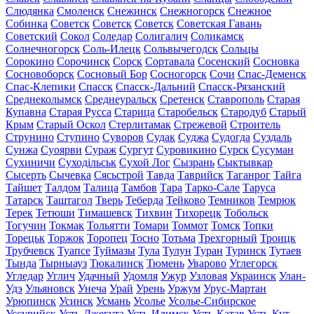
Слюдянка
Смоленск
Снежинск
Снежногорск
Снежное
Собинка
Советск
Советск
Советск
Советская Гавань
Советский
Сокол
Соледар
Солигалич
Соликамск
Солнечногорск
Соль-Илецк
Сольвычегодск
Сольцы
Сорокино
Сорочинск
Сорск
Сортавала
Сосенский
Сосновка
Сосновоборск
Сосновый Бор
Сосногорск
Сочи
Спас-Деменск
Спас-Клепики
Спасск
Спасск-Дальний
Спасск-Рязанский
Среднеколымск
Среднеуральск
Сретенск
Ставрополь
Старая
Купавна
Старая Русса
Старица
Старобельск
Стародуб
Старый
Крым
Старый Оскол
Стерлитамак
Стрежевой
Строитель
Струнино
Ступино
Суворов
Судак
Суджа
Судогда
Суздаль
Сунжа
Суоярви
Сураж
Сургут
Суровикино
Сурск
Сусуман
Сухиничи
Суходільськ
Сухой Лог
Сызрань
Сыктывкар
Сысерть
Сычевка
Сясьстрой
Тавда
Таврийск
Таганрог
Тайга
Тайшет
Талдом
Талица
Тамбов
Тара
Тарко-Сале
Таруса
Татарск
Таштагол
Тверь
Теберда
Тейково
Темников
Темрюк
Терек
Тетюши
Тимашевск
Тихвин
Тихорецк
Тобольск
Тогучин
Токмак
Тольятти
Томари
Томмот
Томск
Топки
Торецьк
Торжок
Торопец
Тосно
Тотьма
Трехгорный
Троицк
Трубчевск
Туапсе
Туймазы
Тула
Тулун
Туран
Туринск
Тутаев
Тында
Тырныауз
Тюкалинск
Тюмень
Уварово
Углегорск
Угледар
Углич
Удачный
Удомля
Ужур
Узловая
Украинск
Улан-
Удэ
Ульяновск
Унеча
Урай
Урень
Уржум
Урус-Мартан
Урюпинск
Усинск
Усмань
Усолье
Усолье-Сибирское
Уссурийск
Усть-Джегута
Усть-Илимск
Усть-Катав
Усть-Кут