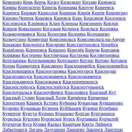
Кемерово
Кемь
Керчь
Кизел
Кизилюрт
Кизляр
Кимовск
Кимры
Кингисепп
Кинель
Кинешма
Кипуче
Киреевск
Киренск
Киржач
Кириллов
Кириши
Киров
Киров
Кировград
Кирово-Чепецк
Кировск
Кировск
Кирс
Кирсанов
Киселевск
Кисловодск
Климовск
Клин
Клинцы
Княгинино
Ковдор
Ковров
Ковылкино
Когалым
Кодинск
Козельск
Козловка
Козьмодемьянск
Кола
Кологрив
Коломна
Колпашево
Кольчугино
Коммунар
Комсомольск
Комсомольск-на-Амуре
Конаково
Кондопога
Кондрово
Константиновск
Копейск
Кораблино
Кореновск
Коркино
Королёв
Короча
Корсаков
Коряжма
Костерево
Костомукша
Кострома
Костянтинівка
Котельники
Котельниково
Котельнич
Котлас
Котово
Котовск
Кохма
Краматорск
Красавино
Красноармейск
Красноармейск
Красновишерск
Красногоровка
Красногорск
Краснодар
Краснозаводск
Краснознаменск
Краснознаменск
Краснокаменск
Краснокамск
Красноперекопск
Краснослободск
Краснослободск
Краснотурьинск
Красноуральск
Красноуфимск
Красноярск
Красный Кут
Красный Сулин
Красный Холм
Кремінна
Кременки
Кропоткин
Крымск
Кстово
Кубинка
Кувандык
Кувшиново
Кудрово
Кудымкар
Кузнецк
Куйбышев
Кукмор
Кулебаки
Кумертау
Кунгур
Купино
Курахово
Курган
Курганинск
Курильск
Курлово
Куровское
Курск
Куртамыш
Курчалой
Курчатов
Куса
Кушва
Кызыл
Кыштым
Кяхта
Лабинск
Лабытнанги
Лагань
Ладушкин
Лаишево
Лакинск
Лангепас