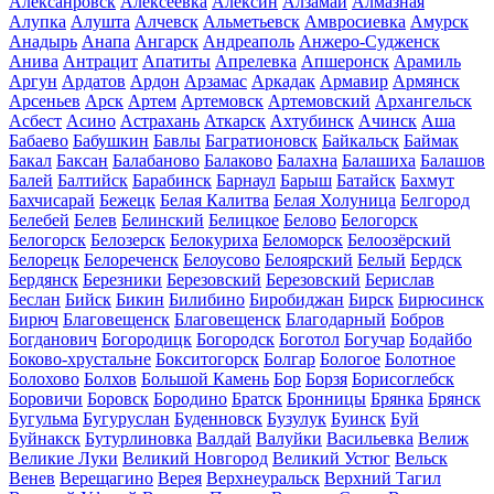
Алексанровск
Алексеевка
Алексин
Алзамай
Алмазная
Алупка
Алушта
Алчевск
Альметьевск
Амвросиевка
Амурск
Анадырь
Анапа
Ангарск
Андреаполь
Анжеро-Судженск
Анива
Антрацит
Апатиты
Апрелевка
Апшеронск
Арамиль
Аргун
Ардатов
Ардон
Арзамас
Аркадак
Армавир
Армянск
Арсеньев
Арск
Артем
Артемовск
Артемовский
Архангельск
Асбест
Асино
Астрахань
Аткарск
Ахтубинск
Ачинск
Аша
Бабаево
Бабушкин
Бавлы
Багратионовск
Байкальск
Баймак
Бакал
Баксан
Балабаново
Балаково
Балахна
Балашиха
Балашов
Балей
Балтийск
Барабинск
Барнаул
Барыш
Батайск
Бахмут
Бахчисарай
Бежецк
Белая Калитва
Белая Холуница
Белгород
Белебей
Белев
Белинский
Белицкое
Белово
Белогорск
Белогорск
Белозерск
Белокуриха
Беломорск
Белоозёрский
Белорецк
Белореченск
Белоусово
Белоярский
Белый
Бердск
Бердянск
Березники
Березовский
Березовский
Берислав
Беслан
Бийск
Бикин
Билибино
Биробиджан
Бирск
Бирюсинск
Бирюч
Благовещенск
Благовещенск
Благодарный
Бобров
Богданович
Богородицк
Богородск
Боготол
Богучар
Бодайбо
Боково-хрустальне
Бокситогорск
Болгар
Бологое
Болотное
Болохово
Болхов
Большой Камень
Бор
Борзя
Борисоглебск
Боровичи
Боровск
Бородино
Братск
Бронницы
Брянка
Брянск
Бугульма
Бугуруслан
Буденновск
Бузулук
Буинск
Буй
Буйнакск
Бутурлиновка
Валдай
Валуйки
Васильевка
Велиж
Великие Луки
Великий Новгород
Великий Устюг
Вельск
Венев
Верещагино
Верея
Верхнеуральск
Верхний Тагил