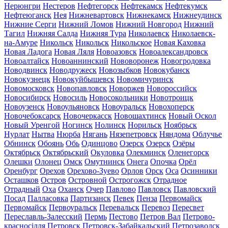
Нерюнгри
Нестеров
Нефтегорск
Нефтекамск
Нефтекумск
Нефтеюганск
Нея
Нижневартовск
Нижнекамск
Нижнеудинск
Нижние Серги
Нижний Ломов
Нижний Новгород
Нижний
Тагил
Нижняя Салда
Нижняя Тура
Николаевск
Николаевск-
на-Амуре
Никольск
Никольск
Никольское
Новая Каховка
Новая Ладога
Новая Ляля
Новоазовск
Новоалександровск
Новоалтайск
Новоаннинский
Нововоронеж
Новогродовка
Новодвинск
Новодружеск
Новозыбков
Новокубанск
Новокузнецк
Новокуйбышевск
Новомичуринск
Новомосковск
Новопавловск
Новоржев
Новороссийск
Новосибирск
Новосиль
Новосокольники
Новотроицк
Новоузенск
Новоульяновск
Новоуральск
Новохоперск
Новочебоксарск
Новочеркасск
Новошахтинск
Новый Оскол
Новый Уренгой
Ногинск
Нолинск
Норильск
Ноябрьск
Нурлат
Нытва
Нюрба
Нягань
Нязепетровск
Няндома
Облучье
Обнинск
Обоянь
Обь
Одинцово
Озерск
Озерск
Озёры
Октябрьск
Октябрьский
Окуловка
Олекминск
Оленегорск
Олешки
Олонец
Омск
Омутнинск
Онега
Опочка
Орёл
Оренбург
Орехов
Орехово-Зуево
Орлов
Орск
Оса
Осинники
Осташков
Остров
Островной
Острогожск
Отрадное
Отрадный
Оха
Оханск
Очер
Павлово
Павловск
Павловский
Посад
Палласовка
Партизанск
Певек
Пенза
Первомайск
Первомайск
Первоуральск
Перевальск
Перевоз
Пересвет
Переславль-Залесский
Пермь
Пестово
Петров Вал
Петрово-
красносілля
Петровск
Петровск-Забайкальский
Петрозаводск