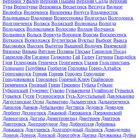
Верхний Уфалей
Верхняя Пышма
Верхняя Салда
Верхняя
Тура
Верхотурье
Верхоянск
Весьегонск
Ветлуга
Видное
Вилюйск
Вилючинск
Вихоревка
Вичуга
Владивосток
Владикавказ
Владимир
Вознесеновка
Волгоград
Волгодонск
Волгореченск
Волжск
Волжский
Волноваха
Вологда
Володарск
Волоколамск
Волосово
Волхов
Волчанск
Вольнянск
Вольск
Воркута
Воронеж
Ворсма
Воскресенск
Воткинск
Всеволожск
Вуглегірськ
Вуктыл
Выборг
Выкса
Высоковск
Высоцк
Вытегра
Вышний Волочек
Вяземский
Вязники
Вязьма
Вятские Поляны
Гірське
Гаврилов Посад
Гаврилов-Ям
Гагарин
Гаджиево
Гай
Галич
Гатчина
Гвардейск
Гдов
Геленджик
Геническ
Георгиевск
Глазов
Гола пристань
Голицыно
Голубівка
Горбатов
Горловка
Горно-Алтайск
Горнозаводск
Горняк
Горняк
Городец
Городище
Городовиковск
Гороховец
Горячий Ключ
Грайворон
Гремячинск
Грозный
Грязи
Грязовец
Губаха
Губкин
Губкинский
Гудермес
Гуково
Гулькевичи
Гуляйполе
Гурьевск
Гурьевск
Гусев
Гусиноозерск
Гусь-Хрустальный
Давлеканово
Дагестанские Огни
Далматово
Дальнегорск
Дальнереченск
Данилов
Данков
Дебальцево
Дегтярск
Дедовск
Демидов
Дербент
Десногорск
Джанкой
Дзержинск
Дзержинский
Дивногорск
Дигора
Димитровград
Дмитриев
Дмитров
Дмитровск
Днепрорудное
Дно
Добропілля
Добрянка
Довжанск
Докучаевск
Долгопрудный
Долинск
Домодедово
Донецк
Донецк
Донской
Дорогобуж
Дрезна
Дружковка
Дубна