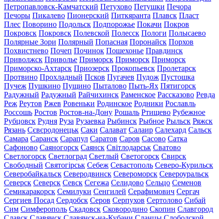
Петропавловск-Камчатский
Петухово
Петушки
Печора
Печоры
Пикалево
Пионерский
Питкяранта
Плавск
Пласт
Плес
Поворино
Подольск
Подпорожье
Покачи
Покров
Покровск
Покровск
Полевской
Полесск
Пологи
Полысаево
Полярные Зори
Полярный
Попасная
Поронайск
Порхов
Похвистнево
Почеп
Починок
Пошехонье
Правдинск
Приволжск
Приволье
Приморск
Приморск
Приморск
Приморско-Ахтарск
Приозерск
Прокопьевск
Пролетарск
Протвино
Прохладный
Псков
Пугачев
Пудож
Пустошка
Пучеж
Пушкино
Пущино
Пыталово
Пыть-Ях
Пятигорск
Радужный
Радужный
Райчихинск
Раменское
Рассказово
Ревда
Реж
Реутов
Ржев
Ровеньки
Родинское
Родники
Рославль
Россошь
Ростов
Ростов-на-Дону
Рошаль
Ртищево
Рубежное
Рубцовск
Рудня
Руза
Рузаевка
Рыбинск
Рыбное
Рыльск
Ряжск
Рязань
Сєвєродонецьк
Саки
Салават
Салаир
Салехард
Сальск
Самара
Саранск
Сарапул
Саратов
Саров
Сасово
Сатка
Сафоново
Саяногорск
Саянск
Світлодарськ
Сватово
Светлогорск
Светлоград
Светлый
Светогорск
Свирск
Свободный
Святогірськ
Себеж
Севастополь
Северо-Курильск
Северобайкальск
Северодвинск
Североморск
Североуральск
Северск
Северск
Севск
Сегежа
Селидово
Сельцо
Семенов
Семикаракорск
Семилуки
Сенгилей
Серафимович
Сергач
Сергиев Посад
Сердобск
Серов
Серпухов
Сертолово
Сибай
Сим
Симферополь
Скадовск
Сковородино
Скопин
Славгород
Славск
Славянск
Славянск-на-Кубани
Сланцы
Слободской