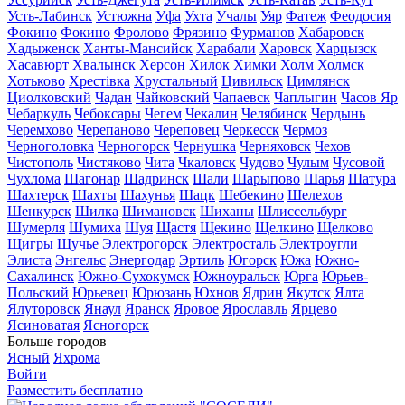
Усть-Лабинск
Устюжна
Уфа
Ухта
Учалы
Уяр
Фатеж
Феодосия
Фокино
Фокино
Фролово
Фрязино
Фурманов
Хабаровск
Хадыженск
Ханты-Мансийск
Харабали
Харовск
Харцызск
Хасавюрт
Хвалынск
Херсон
Хилок
Химки
Холм
Холмск
Хотьково
Хрестівка
Хрустальный
Цивильск
Цимлянск
Циолковский
Чадан
Чайковский
Чапаевск
Чаплыгин
Часов Яр
Чебаркуль
Чебоксары
Чегем
Чекалин
Челябинск
Чердынь
Черемхово
Черепаново
Череповец
Черкесск
Чермоз
Черноголовка
Черногорск
Чернушка
Черняховск
Чехов
Чистополь
Чистяково
Чита
Чкаловск
Чудово
Чулым
Чусовой
Чухлома
Шагонар
Шадринск
Шали
Шарыпово
Шарья
Шатура
Шахтерск
Шахты
Шахунья
Шацк
Шебекино
Шелехов
Шенкурск
Шилка
Шимановск
Шиханы
Шлиссельбург
Шумерля
Шумиха
Шуя
Щастя
Щекино
Щелкино
Щелково
Щигры
Щучье
Электрогорск
Электросталь
Электроугли
Элиста
Энгельс
Энергодар
Эртиль
Югорск
Южа
Южно-
Сахалинск
Южно-Сухокумск
Южноуральск
Юрга
Юрьев-
Польский
Юрьевец
Юрюзань
Юхнов
Ядрин
Якутск
Ялта
Ялуторовск
Янаул
Яранск
Яровое
Ярославль
Ярцево
Ясиноватая
Ясногорск
Больше городов
Ясный
Яхрома
Войти
Разместить бесплатно