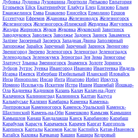
Дубовка
Дудинка
Духовщина
Дюртюли
Дятьково
Евпатория
Егорьевск
Ейск
Екатеринбург
Елабуга
Елец
Елизово
Ельня
Еманжелинск
Емва
Енакиево
Енисейск
Ермолино
Ершов
Ессентуки
Ефремов
Ждановка
Железноводск
Железногорск
Железногорск
Железногорск-Илимский
Жердевка
Жигулевск
Жиздра
Жирновск
Жуков
Жуковка
Жуковский
Завитинск
Заводоуковск
Заволжск
Заволжье
Задонск
Заинск
Закаменск
Залізне
Заозерный
Заозерск
Западная Двина
Заполярный
Запорожье
Зарайск
Заречный
Заречный
Заринск
Звенигово
Звенигород
Зверево
Зеленогорск
Зеленоград
Зеленоградск
Зеленодольск
Зеленокумск
Зерноград
Зея
Зима
Зимогорье
Златоуст
Злынка
Змеиногорск
Знаменск
Золоте
Зоринск
Зубцов
Зугрэс
Зуевка
Ивангород
Иваново
Ивантеевка
Ивдель
Игарка
Ижевск
Избербаш
Изобильный
Иланский
Иловайск
Инза
Иннополис
Инсар
Инта
Ипатово
Ирбит
Иркутск
Ирмино
Исилькуль
Искитим
Истра
Ишим
Ишимбай
Йошкар-
Ола
Кадиевка
Кадников
Казань
Калач
Калач-на-Дону
Калачинск
Калининград
Калининск
Калтан
Калуга
Кальміуське
Калязин
Камбарка
Каменка
Каменка-
Днепровская
Каменногорск
Каменск-Уральский
Каменск-
Шахтинский
Камень-на-Оби
Камешково
Камызяк
Камышин
Камышлов
Канаш
Кандалакша
Канск
Карабаново
Карабаш
Карабулак
Карасук
Карачаевск
Карачев
Каргат
Каргополь
Карпинск
Карталы
Касимов
Касли
Каспийск
Катав-Ивановск
Катайск
Каховка
Качканар
Кашин
Кашира
Кедровый