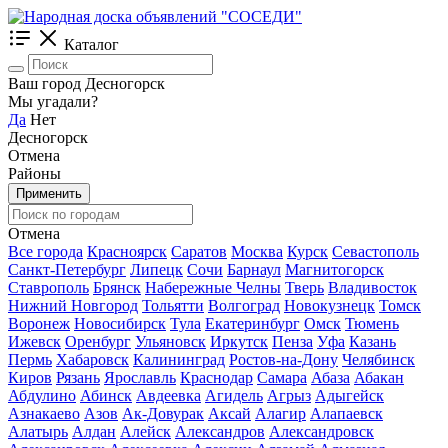
Каталог
Ваш город Десногорск
Мы угадали?
Да
Нет
Десногорск
Отмена
Районы
Применить
Отмена
Все города
Красноярск
Саратов
Москва
Курск
Севастополь
Санкт-Петербург
Липецк
Сочи
Барнаул
Магнитогорск
Ставрополь
Брянск
Набережные Челны
Тверь
Владивосток
Нижний Новгород
Тольятти
Волгоград
Новокузнецк
Томск
Воронеж
Новосибирск
Тула
Екатеринбург
Омск
Тюмень
Ижевск
Оренбург
Ульяновск
Иркутск
Пенза
Уфа
Казань
Пермь
Хабаровск
Калининград
Ростов-на-Дону
Челябинск
Киров
Рязань
Ярославль
Краснодар
Самара
Абаза
Абакан
Абдулино
Абинск
Авдеевка
Агидель
Агрыз
Адыгейск
Азнакаево
Азов
Ак-Довурак
Аксай
Алагир
Алапаевск
Алатырь
Алдан
Алейск
Александров
Александровск