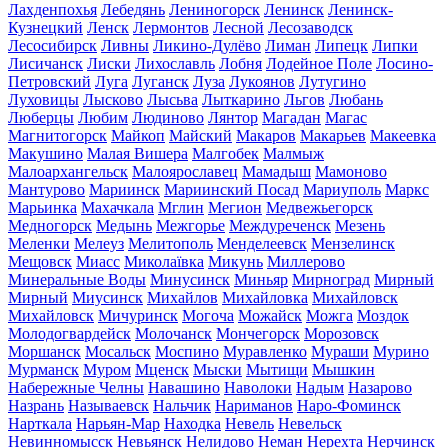
Лахденпохья
Лебедянь
Лениногорск
Ленинск
Ленинск-
Кузнецкий
Ленск
Лермонтов
Лесной
Лесозаводск
Лесосибирск
Ливны
Ликино-Дулёво
Лиман
Липецк
Липки
Лисичанск
Лиски
Лихославль
Лобня
Лодейное Поле
Лосино-
Петровский
Луга
Луганск
Луза
Лукоянов
Лутугино
Луховицы
Лысково
Лысьва
Лыткарино
Льгов
Любань
Люберцы
Любим
Людиново
Лянтор
Магадан
Магас
Магнитогорск
Майкоп
Майский
Макаров
Макарьев
Макеевка
Макушино
Малая Вишера
Малгобек
Малмыж
Малоархангельск
Малоярославец
Мамадыш
Мамоново
Мантурово
Мариинск
Мариинский Посад
Мариуполь
Маркс
Марьинка
Махачкала
Мглин
Мегион
Медвежьегорск
Медногорск
Медынь
Межгорье
Междуреченск
Мезень
Меленки
Мелеуз
Мелитополь
Менделеевск
Мензелинск
Мещовск
Миасс
Миколаївка
Микунь
Миллерово
Минеральные Воды
Минусинск
Миньяр
Мирноград
Мирный
Мирный
Миусинск
Михайлов
Михайловка
Михайловск
Михайловск
Мичуринск
Могоча
Можайск
Можга
Моздок
Молодогвардейск
Молочанск
Мончегорск
Морозовск
Моршанск
Мосальск
Моспино
Муравленко
Мураши
Мурино
Мурманск
Муром
Мценск
Мыски
Мытищи
Мышкин
Набережные Челны
Навашино
Наволоки
Надым
Назарово
Назрань
Называевск
Нальчик
Нариманов
Наро-Фоминск
Нарткала
Нарьян-Мар
Находка
Невель
Невельск
Невинномысск
Невьянск
Нелидово
Неман
Нерехта
Нерчинск