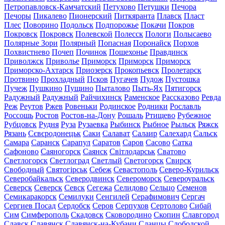
Петропавловск-Камчатский
Петухово
Петушки
Печора
Печоры
Пикалево
Пионерский
Питкяранта
Плавск
Пласт
Плес
Поворино
Подольск
Подпорожье
Покачи
Покров
Покровск
Покровск
Полевской
Полесск
Пологи
Полысаево
Полярные Зори
Полярный
Попасная
Поронайск
Порхов
Похвистнево
Почеп
Починок
Пошехонье
Правдинск
Приволжск
Приволье
Приморск
Приморск
Приморск
Приморско-Ахтарск
Приозерск
Прокопьевск
Пролетарск
Протвино
Прохладный
Псков
Пугачев
Пудож
Пустошка
Пучеж
Пушкино
Пущино
Пыталово
Пыть-Ях
Пятигорск
Радужный
Радужный
Райчихинск
Раменское
Рассказово
Ревда
Реж
Реутов
Ржев
Ровеньки
Родинское
Родники
Рославль
Россошь
Ростов
Ростов-на-Дону
Рошаль
Ртищево
Рубежное
Рубцовск
Рудня
Руза
Рузаевка
Рыбинск
Рыбное
Рыльск
Ряжск
Рязань
Сєвєродонецьк
Саки
Салават
Салаир
Салехард
Сальск
Самара
Саранск
Сарапул
Саратов
Саров
Сасово
Сатка
Сафоново
Саяногорск
Саянск
Світлодарськ
Сватово
Светлогорск
Светлоград
Светлый
Светогорск
Свирск
Свободный
Святогірськ
Себеж
Севастополь
Северо-Курильск
Северобайкальск
Северодвинск
Североморск
Североуральск
Северск
Северск
Севск
Сегежа
Селидово
Сельцо
Семенов
Семикаракорск
Семилуки
Сенгилей
Серафимович
Сергач
Сергиев Посад
Сердобск
Серов
Серпухов
Сертолово
Сибай
Сим
Симферополь
Скадовск
Сковородино
Скопин
Славгород
Славск
Славянск
Славянск-на-Кубани
Сланцы
Слободской