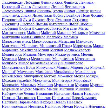
Лахденпохья
Лебедянь
Лениногорск
Ленинск
Ленинск-
Кузнецкий
Ленск
Лермонтов
Лесной
Лесозаводск
Лесосибирск
Ливны
Ликино-Дулёво
Лиман
Липецк
Липки
Лисичанск
Лиски
Лихославль
Лобня
Лодейное Поле
Лосино-
Петровский
Луга
Луганск
Луза
Лукоянов
Лутугино
Луховицы
Лысково
Лысьва
Лыткарино
Льгов
Любань
Люберцы
Любим
Людиново
Лянтор
Магадан
Магас
Магнитогорск
Майкоп
Майский
Макаров
Макарьев
Макеевка
Макушино
Малая Вишера
Малгобек
Малмыж
Малоархангельск
Малоярославец
Мамадыш
Мамоново
Мантурово
Мариинск
Мариинский Посад
Мариуполь
Маркс
Марьинка
Махачкала
Мглин
Мегион
Медвежьегорск
Медногорск
Медынь
Межгорье
Междуреченск
Мезень
Меленки
Мелеуз
Мелитополь
Менделеевск
Мензелинск
Мещовск
Миасс
Миколаївка
Микунь
Миллерово
Минеральные Воды
Минусинск
Миньяр
Мирноград
Мирный
Мирный
Миусинск
Михайлов
Михайловка
Михайловск
Михайловск
Мичуринск
Могоча
Можайск
Можга
Моздок
Молодогвардейск
Молочанск
Мончегорск
Морозовск
Моршанск
Мосальск
Моспино
Муравленко
Мураши
Мурино
Мурманск
Муром
Мценск
Мыски
Мытищи
Мышкин
Набережные Челны
Навашино
Наволоки
Надым
Назарово
Назрань
Называевск
Нальчик
Нариманов
Наро-Фоминск
Нарткала
Нарьян-Мар
Находка
Невель
Невельск
Невинномысск
Невьянск
Нелидово
Неман
Нерехта
Нерчинск