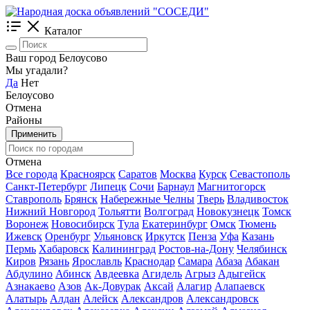
Каталог
Ваш город Белоусово
Мы угадали?
Да
Нет
Белоусово
Отмена
Районы
Применить
Отмена
Все города
Красноярск
Саратов
Москва
Курск
Севастополь
Санкт-Петербург
Липецк
Сочи
Барнаул
Магнитогорск
Ставрополь
Брянск
Набережные Челны
Тверь
Владивосток
Нижний Новгород
Тольятти
Волгоград
Новокузнецк
Томск
Воронеж
Новосибирск
Тула
Екатеринбург
Омск
Тюмень
Ижевск
Оренбург
Ульяновск
Иркутск
Пенза
Уфа
Казань
Пермь
Хабаровск
Калининград
Ростов-на-Дону
Челябинск
Киров
Рязань
Ярославль
Краснодар
Самара
Абаза
Абакан
Абдулино
Абинск
Авдеевка
Агидель
Агрыз
Адыгейск
Азнакаево
Азов
Ак-Довурак
Аксай
Алагир
Алапаевск
Алатырь
Алдан
Алейск
Александров
Александровск