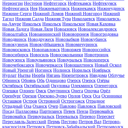
Нерюнгри
Нестеров
Нефтегорск
Нефтекамск
Нефтекумск
Нефтеюганск
Нея
Нижневартовск
Нижнекамск
Нижнеудинск
Нижние Серги
Нижний Ломов
Нижний Новгород
Нижний
Тагил
Нижняя Салда
Нижняя Тура
Николаевск
Николаевск-
на-Амуре
Никольск
Никольск
Никольское
Новая Каховка
Новая Ладога
Новая Ляля
Новоазовск
Новоалександровск
Новоалтайск
Новоаннинский
Нововоронеж
Новогродовка
Новодвинск
Новодружеск
Новозыбков
Новокубанск
Новокузнецк
Новокуйбышевск
Новомичуринск
Новомосковск
Новопавловск
Новоржев
Новороссийск
Новосибирск
Новосиль
Новосокольники
Новотроицк
Новоузенск
Новоульяновск
Новоуральск
Новохоперск
Новочебоксарск
Новочеркасск
Новошахтинск
Новый Оскол
Новый Уренгой
Ногинск
Нолинск
Норильск
Ноябрьск
Нурлат
Нытва
Нюрба
Нягань
Нязепетровск
Няндома
Облучье
Обнинск
Обоянь
Обь
Одинцово
Озерск
Озерск
Озёры
Октябрьск
Октябрьский
Окуловка
Олекминск
Оленегорск
Олешки
Олонец
Омск
Омутнинск
Онега
Опочка
Орёл
Оренбург
Орехов
Орехово-Зуево
Орлов
Орск
Оса
Осинники
Осташков
Остров
Островной
Острогожск
Отрадное
Отрадный
Оха
Оханск
Очер
Павлово
Павловск
Павловский
Посад
Палласовка
Партизанск
Певек
Пенза
Первомайск
Первомайск
Первоуральск
Перевальск
Перевоз
Пересвет
Переславль-Залесский
Пермь
Пестово
Петров Вал
Петрово-
красносілля
Петровск
Петровск-Забайкальский
Петрозаводск