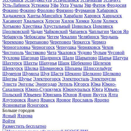
Усть-Лабинск
Устюжна
Уфа
Ухта
Учалы
Уяр
Фатеж
Феодосия
Фокино
Фокино
Фролово
Фрязино
Фурманов
Хабаровск
Хадыженск
Ханты-Мансийск
Харабали
Харовск
Харцызск
Хасавюрт
Хвалынск
Херсон
Хилок
Химки
Холм
Холмск
Хотьково
Хрестівка
Хрустальный
Цивильск
Цимлянск
Циолковский
Чадан
Чайковский
Чапаевск
Чаплыгин
Часов Яр
Чебаркуль
Чебоксары
Чегем
Чекалин
Челябинск
Чердынь
Черемхово
Черепаново
Череповец
Черкесск
Чермоз
Черноголовка
Черногорск
Чернушка
Черняховск
Чехов
Чистополь
Чистяково
Чита
Чкаловск
Чудово
Чулым
Чусовой
Чухлома
Шагонар
Шадринск
Шали
Шарыпово
Шарья
Шатура
Шахтерск
Шахты
Шахунья
Шацк
Шебекино
Шелехов
Шенкурск
Шилка
Шимановск
Шиханы
Шлиссельбург
Шумерля
Шумиха
Шуя
Щастя
Щекино
Щелкино
Щелково
Щигры
Щучье
Электрогорск
Электросталь
Электроугли
Элиста
Энгельс
Энергодар
Эртиль
Югорск
Южа
Южно-
Сахалинск
Южно-Сухокумск
Южноуральск
Юрга
Юрьев-
Польский
Юрьевец
Юрюзань
Юхнов
Ядрин
Якутск
Ялта
Ялуторовск
Янаул
Яранск
Яровое
Ярославль
Ярцево
Ясиноватая
Ясногорск
Больше городов
Ясный
Яхрома
Войти
Разместить бесплатно