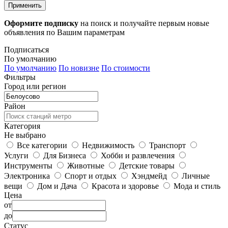
Применить
Оформите подписку
на поиск и получайте первым новые
объявления по Вашим параметрам
Подписаться
По умолчанию
По умолчанию
По новизне
По стоимости
Фильтры
Город или регион
Район
Категория
Не выбрано
Все категории
Недвижимость
Транспорт
Услуги
Для Бизнеса
Хобби и развлечения
Инструменты
Животные
Детские товары
Электроника
Спорт и отдых
Хэндмейд
Личные
вещи
Дом и Дача
Красота и здоровье
Мода и стиль
Цена
от
до
Статус