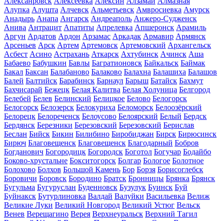
Алексанровск
Алексеевка
Алексин
Алзамай
Алмазная
Алупка
Алушта
Алчевск
Альметьевск
Амвросиевка
Амурск
Анадырь
Анапа
Ангарск
Андреаполь
Анжеро-Судженск
Анива
Антрацит
Апатиты
Апрелевка
Апшеронск
Арамиль
Аргун
Ардатов
Ардон
Арзамас
Аркадак
Армавир
Армянск
Арсеньев
Арск
Артем
Артемовск
Артемовский
Архангельск
Асбест
Асино
Астрахань
Аткарск
Ахтубинск
Ачинск
Аша
Бабаево
Бабушкин
Бавлы
Багратионовск
Байкальск
Баймак
Бакал
Баксан
Балабаново
Балаково
Балахна
Балашиха
Балашов
Балей
Балтийск
Барабинск
Барнаул
Барыш
Батайск
Бахмут
Бахчисарай
Бежецк
Белая Калитва
Белая Холуница
Белгород
Белебей
Белев
Белинский
Белицкое
Белово
Белогорск
Белогорск
Белозерск
Белокуриха
Беломорск
Белоозёрский
Белорецк
Белореченск
Белоусово
Белоярский
Белый
Бердск
Бердянск
Березники
Березовский
Березовский
Берислав
Беслан
Бийск
Бикин
Билибино
Биробиджан
Бирск
Бирюсинск
Бирюч
Благовещенск
Благовещенск
Благодарный
Бобров
Богданович
Богородицк
Богородск
Боготол
Богучар
Бодайбо
Боково-хрустальне
Бокситогорск
Болгар
Бологое
Болотное
Болохово
Болхов
Большой Камень
Бор
Борзя
Борисоглебск
Боровичи
Боровск
Бородино
Братск
Бронницы
Брянка
Брянск
Бугульма
Бугуруслан
Буденновск
Бузулук
Буинск
Буй
Буйнакск
Бутурлиновка
Валдай
Валуйки
Васильевка
Велиж
Великие Луки
Великий Новгород
Великий Устюг
Вельск
Венев
Верещагино
Верея
Верхнеуральск
Верхний Тагил