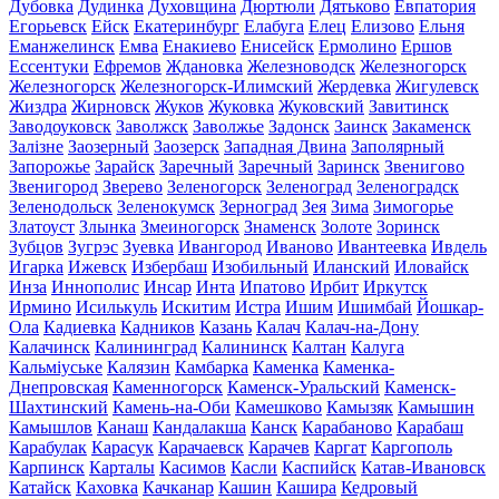
Дубовка
Дудинка
Духовщина
Дюртюли
Дятьково
Евпатория
Егорьевск
Ейск
Екатеринбург
Елабуга
Елец
Елизово
Ельня
Еманжелинск
Емва
Енакиево
Енисейск
Ермолино
Ершов
Ессентуки
Ефремов
Ждановка
Железноводск
Железногорск
Железногорск
Железногорск-Илимский
Жердевка
Жигулевск
Жиздра
Жирновск
Жуков
Жуковка
Жуковский
Завитинск
Заводоуковск
Заволжск
Заволжье
Задонск
Заинск
Закаменск
Залізне
Заозерный
Заозерск
Западная Двина
Заполярный
Запорожье
Зарайск
Заречный
Заречный
Заринск
Звенигово
Звенигород
Зверево
Зеленогорск
Зеленоград
Зеленоградск
Зеленодольск
Зеленокумск
Зерноград
Зея
Зима
Зимогорье
Златоуст
Злынка
Змеиногорск
Знаменск
Золоте
Зоринск
Зубцов
Зугрэс
Зуевка
Ивангород
Иваново
Ивантеевка
Ивдель
Игарка
Ижевск
Избербаш
Изобильный
Иланский
Иловайск
Инза
Иннополис
Инсар
Инта
Ипатово
Ирбит
Иркутск
Ирмино
Исилькуль
Искитим
Истра
Ишим
Ишимбай
Йошкар-
Ола
Кадиевка
Кадников
Казань
Калач
Калач-на-Дону
Калачинск
Калининград
Калининск
Калтан
Калуга
Кальміуське
Калязин
Камбарка
Каменка
Каменка-
Днепровская
Каменногорск
Каменск-Уральский
Каменск-
Шахтинский
Камень-на-Оби
Камешково
Камызяк
Камышин
Камышлов
Канаш
Кандалакша
Канск
Карабаново
Карабаш
Карабулак
Карасук
Карачаевск
Карачев
Каргат
Каргополь
Карпинск
Карталы
Касимов
Касли
Каспийск
Катав-Ивановск
Катайск
Каховка
Качканар
Кашин
Кашира
Кедровый