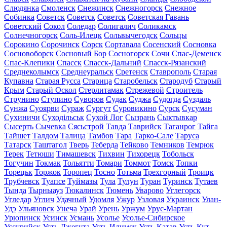
Слюдянка
Смоленск
Снежинск
Снежногорск
Снежное
Собинка
Советск
Советск
Советск
Советская Гавань
Советский
Сокол
Соледар
Солигалич
Соликамск
Солнечногорск
Соль-Илецк
Сольвычегодск
Сольцы
Сорокино
Сорочинск
Сорск
Сортавала
Сосенский
Сосновка
Сосновоборск
Сосновый Бор
Сосногорск
Сочи
Спас-Деменск
Спас-Клепики
Спасск
Спасск-Дальний
Спасск-Рязанский
Среднеколымск
Среднеуральск
Сретенск
Ставрополь
Старая
Купавна
Старая Русса
Старица
Старобельск
Стародуб
Старый
Крым
Старый Оскол
Стерлитамак
Стрежевой
Строитель
Струнино
Ступино
Суворов
Судак
Суджа
Судогда
Суздаль
Сунжа
Суоярви
Сураж
Сургут
Суровикино
Сурск
Сусуман
Сухиничи
Суходільськ
Сухой Лог
Сызрань
Сыктывкар
Сысерть
Сычевка
Сясьстрой
Тавда
Таврийск
Таганрог
Тайга
Тайшет
Талдом
Талица
Тамбов
Тара
Тарко-Сале
Таруса
Татарск
Таштагол
Тверь
Теберда
Тейково
Темников
Темрюк
Терек
Тетюши
Тимашевск
Тихвин
Тихорецк
Тобольск
Тогучин
Токмак
Тольятти
Томари
Томмот
Томск
Топки
Торецьк
Торжок
Торопец
Тосно
Тотьма
Трехгорный
Троицк
Трубчевск
Туапсе
Туймазы
Тула
Тулун
Туран
Туринск
Тутаев
Тында
Тырныауз
Тюкалинск
Тюмень
Уварово
Углегорск
Угледар
Углич
Удачный
Удомля
Ужур
Узловая
Украинск
Улан-
Удэ
Ульяновск
Унеча
Урай
Урень
Уржум
Урус-Мартан
Урюпинск
Усинск
Усмань
Усолье
Усолье-Сибирское
Уссурийск
Усть-Джегута
Усть-Илимск
Усть-Катав
Усть-Кут