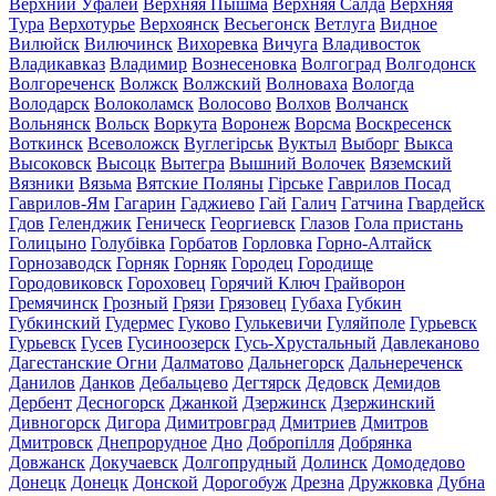
Верхний Уфалей
Верхняя Пышма
Верхняя Салда
Верхняя
Тура
Верхотурье
Верхоянск
Весьегонск
Ветлуга
Видное
Вилюйск
Вилючинск
Вихоревка
Вичуга
Владивосток
Владикавказ
Владимир
Вознесеновка
Волгоград
Волгодонск
Волгореченск
Волжск
Волжский
Волноваха
Вологда
Володарск
Волоколамск
Волосово
Волхов
Волчанск
Вольнянск
Вольск
Воркута
Воронеж
Ворсма
Воскресенск
Воткинск
Всеволожск
Вуглегірськ
Вуктыл
Выборг
Выкса
Высоковск
Высоцк
Вытегра
Вышний Волочек
Вяземский
Вязники
Вязьма
Вятские Поляны
Гірське
Гаврилов Посад
Гаврилов-Ям
Гагарин
Гаджиево
Гай
Галич
Гатчина
Гвардейск
Гдов
Геленджик
Геническ
Георгиевск
Глазов
Гола пристань
Голицыно
Голубівка
Горбатов
Горловка
Горно-Алтайск
Горнозаводск
Горняк
Горняк
Городец
Городище
Городовиковск
Гороховец
Горячий Ключ
Грайворон
Гремячинск
Грозный
Грязи
Грязовец
Губаха
Губкин
Губкинский
Гудермес
Гуково
Гулькевичи
Гуляйполе
Гурьевск
Гурьевск
Гусев
Гусиноозерск
Гусь-Хрустальный
Давлеканово
Дагестанские Огни
Далматово
Дальнегорск
Дальнереченск
Данилов
Данков
Дебальцево
Дегтярск
Дедовск
Демидов
Дербент
Десногорск
Джанкой
Дзержинск
Дзержинский
Дивногорск
Дигора
Димитровград
Дмитриев
Дмитров
Дмитровск
Днепрорудное
Дно
Добропілля
Добрянка
Довжанск
Докучаевск
Долгопрудный
Долинск
Домодедово
Донецк
Донецк
Донской
Дорогобуж
Дрезна
Дружковка
Дубна