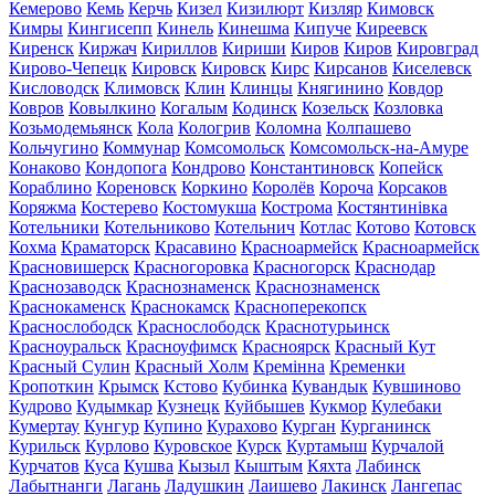
Кемерово
Кемь
Керчь
Кизел
Кизилюрт
Кизляр
Кимовск
Кимры
Кингисепп
Кинель
Кинешма
Кипуче
Киреевск
Киренск
Киржач
Кириллов
Кириши
Киров
Киров
Кировград
Кирово-Чепецк
Кировск
Кировск
Кирс
Кирсанов
Киселевск
Кисловодск
Климовск
Клин
Клинцы
Княгинино
Ковдор
Ковров
Ковылкино
Когалым
Кодинск
Козельск
Козловка
Козьмодемьянск
Кола
Кологрив
Коломна
Колпашево
Кольчугино
Коммунар
Комсомольск
Комсомольск-на-Амуре
Конаково
Кондопога
Кондрово
Константиновск
Копейск
Кораблино
Кореновск
Коркино
Королёв
Короча
Корсаков
Коряжма
Костерево
Костомукша
Кострома
Костянтинівка
Котельники
Котельниково
Котельнич
Котлас
Котово
Котовск
Кохма
Краматорск
Красавино
Красноармейск
Красноармейск
Красновишерск
Красногоровка
Красногорск
Краснодар
Краснозаводск
Краснознаменск
Краснознаменск
Краснокаменск
Краснокамск
Красноперекопск
Краснослободск
Краснослободск
Краснотурьинск
Красноуральск
Красноуфимск
Красноярск
Красный Кут
Красный Сулин
Красный Холм
Кремінна
Кременки
Кропоткин
Крымск
Кстово
Кубинка
Кувандык
Кувшиново
Кудрово
Кудымкар
Кузнецк
Куйбышев
Кукмор
Кулебаки
Кумертау
Кунгур
Купино
Курахово
Курган
Курганинск
Курильск
Курлово
Куровское
Курск
Куртамыш
Курчалой
Курчатов
Куса
Кушва
Кызыл
Кыштым
Кяхта
Лабинск
Лабытнанги
Лагань
Ладушкин
Лаишево
Лакинск
Лангепас