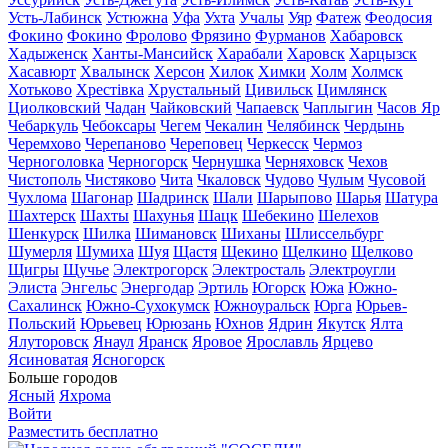
Усть-Лабинск
Устюжна
Уфа
Ухта
Учалы
Уяр
Фатеж
Феодосия
Фокино
Фокино
Фролово
Фрязино
Фурманов
Хабаровск
Хадыженск
Ханты-Мансийск
Харабали
Харовск
Харцызск
Хасавюрт
Хвалынск
Херсон
Хилок
Химки
Холм
Холмск
Хотьково
Хрестівка
Хрустальный
Цивильск
Цимлянск
Циолковский
Чадан
Чайковский
Чапаевск
Чаплыгин
Часов Яр
Чебаркуль
Чебоксары
Чегем
Чекалин
Челябинск
Чердынь
Черемхово
Черепаново
Череповец
Черкесск
Чермоз
Черноголовка
Черногорск
Чернушка
Черняховск
Чехов
Чистополь
Чистяково
Чита
Чкаловск
Чудово
Чулым
Чусовой
Чухлома
Шагонар
Шадринск
Шали
Шарыпово
Шарья
Шатура
Шахтерск
Шахты
Шахунья
Шацк
Шебекино
Шелехов
Шенкурск
Шилка
Шимановск
Шиханы
Шлиссельбург
Шумерля
Шумиха
Шуя
Щастя
Щекино
Щелкино
Щелково
Щигры
Щучье
Электрогорск
Электросталь
Электроугли
Элиста
Энгельс
Энергодар
Эртиль
Югорск
Южа
Южно-
Сахалинск
Южно-Сухокумск
Южноуральск
Юрга
Юрьев-
Польский
Юрьевец
Юрюзань
Юхнов
Ядрин
Якутск
Ялта
Ялуторовск
Янаул
Яранск
Яровое
Ярославль
Ярцево
Ясиноватая
Ясногорск
Больше городов
Ясный
Яхрома
Войти
Разместить бесплатно