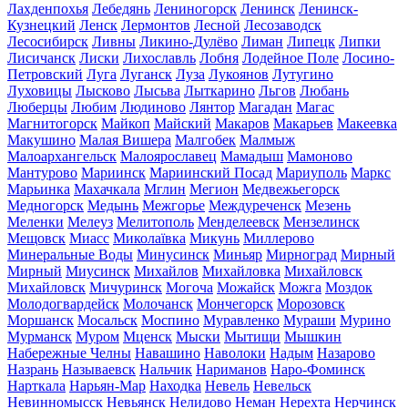
Лахденпохья
Лебедянь
Лениногорск
Ленинск
Ленинск-
Кузнецкий
Ленск
Лермонтов
Лесной
Лесозаводск
Лесосибирск
Ливны
Ликино-Дулёво
Лиман
Липецк
Липки
Лисичанск
Лиски
Лихославль
Лобня
Лодейное Поле
Лосино-
Петровский
Луга
Луганск
Луза
Лукоянов
Лутугино
Луховицы
Лысково
Лысьва
Лыткарино
Льгов
Любань
Люберцы
Любим
Людиново
Лянтор
Магадан
Магас
Магнитогорск
Майкоп
Майский
Макаров
Макарьев
Макеевка
Макушино
Малая Вишера
Малгобек
Малмыж
Малоархангельск
Малоярославец
Мамадыш
Мамоново
Мантурово
Мариинск
Мариинский Посад
Мариуполь
Маркс
Марьинка
Махачкала
Мглин
Мегион
Медвежьегорск
Медногорск
Медынь
Межгорье
Междуреченск
Мезень
Меленки
Мелеуз
Мелитополь
Менделеевск
Мензелинск
Мещовск
Миасс
Миколаївка
Микунь
Миллерово
Минеральные Воды
Минусинск
Миньяр
Мирноград
Мирный
Мирный
Миусинск
Михайлов
Михайловка
Михайловск
Михайловск
Мичуринск
Могоча
Можайск
Можга
Моздок
Молодогвардейск
Молочанск
Мончегорск
Морозовск
Моршанск
Мосальск
Моспино
Муравленко
Мураши
Мурино
Мурманск
Муром
Мценск
Мыски
Мытищи
Мышкин
Набережные Челны
Навашино
Наволоки
Надым
Назарово
Назрань
Называевск
Нальчик
Нариманов
Наро-Фоминск
Нарткала
Нарьян-Мар
Находка
Невель
Невельск
Невинномысск
Невьянск
Нелидово
Неман
Нерехта
Нерчинск