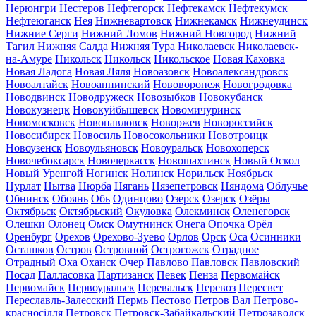
Нерюнгри
Нестеров
Нефтегорск
Нефтекамск
Нефтекумск
Нефтеюганск
Нея
Нижневартовск
Нижнекамск
Нижнеудинск
Нижние Серги
Нижний Ломов
Нижний Новгород
Нижний
Тагил
Нижняя Салда
Нижняя Тура
Николаевск
Николаевск-
на-Амуре
Никольск
Никольск
Никольское
Новая Каховка
Новая Ладога
Новая Ляля
Новоазовск
Новоалександровск
Новоалтайск
Новоаннинский
Нововоронеж
Новогродовка
Новодвинск
Новодружеск
Новозыбков
Новокубанск
Новокузнецк
Новокуйбышевск
Новомичуринск
Новомосковск
Новопавловск
Новоржев
Новороссийск
Новосибирск
Новосиль
Новосокольники
Новотроицк
Новоузенск
Новоульяновск
Новоуральск
Новохоперск
Новочебоксарск
Новочеркасск
Новошахтинск
Новый Оскол
Новый Уренгой
Ногинск
Нолинск
Норильск
Ноябрьск
Нурлат
Нытва
Нюрба
Нягань
Нязепетровск
Няндома
Облучье
Обнинск
Обоянь
Обь
Одинцово
Озерск
Озерск
Озёры
Октябрьск
Октябрьский
Окуловка
Олекминск
Оленегорск
Олешки
Олонец
Омск
Омутнинск
Онега
Опочка
Орёл
Оренбург
Орехов
Орехово-Зуево
Орлов
Орск
Оса
Осинники
Осташков
Остров
Островной
Острогожск
Отрадное
Отрадный
Оха
Оханск
Очер
Павлово
Павловск
Павловский
Посад
Палласовка
Партизанск
Певек
Пенза
Первомайск
Первомайск
Первоуральск
Перевальск
Перевоз
Пересвет
Переславль-Залесский
Пермь
Пестово
Петров Вал
Петрово-
красносілля
Петровск
Петровск-Забайкальский
Петрозаводск