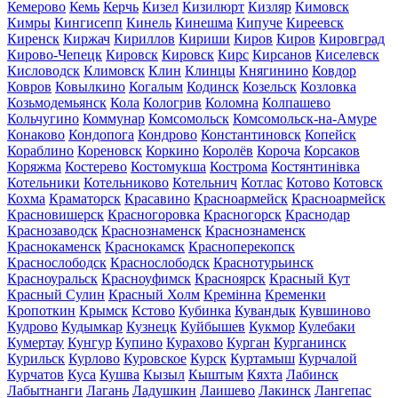
Кемерово
Кемь
Керчь
Кизел
Кизилюрт
Кизляр
Кимовск
Кимры
Кингисепп
Кинель
Кинешма
Кипуче
Киреевск
Киренск
Киржач
Кириллов
Кириши
Киров
Киров
Кировград
Кирово-Чепецк
Кировск
Кировск
Кирс
Кирсанов
Киселевск
Кисловодск
Климовск
Клин
Клинцы
Княгинино
Ковдор
Ковров
Ковылкино
Когалым
Кодинск
Козельск
Козловка
Козьмодемьянск
Кола
Кологрив
Коломна
Колпашево
Кольчугино
Коммунар
Комсомольск
Комсомольск-на-Амуре
Конаково
Кондопога
Кондрово
Константиновск
Копейск
Кораблино
Кореновск
Коркино
Королёв
Короча
Корсаков
Коряжма
Костерево
Костомукша
Кострома
Костянтинівка
Котельники
Котельниково
Котельнич
Котлас
Котово
Котовск
Кохма
Краматорск
Красавино
Красноармейск
Красноармейск
Красновишерск
Красногоровка
Красногорск
Краснодар
Краснозаводск
Краснознаменск
Краснознаменск
Краснокаменск
Краснокамск
Красноперекопск
Краснослободск
Краснослободск
Краснотурьинск
Красноуральск
Красноуфимск
Красноярск
Красный Кут
Красный Сулин
Красный Холм
Кремінна
Кременки
Кропоткин
Крымск
Кстово
Кубинка
Кувандык
Кувшиново
Кудрово
Кудымкар
Кузнецк
Куйбышев
Кукмор
Кулебаки
Кумертау
Кунгур
Купино
Курахово
Курган
Курганинск
Курильск
Курлово
Куровское
Курск
Куртамыш
Курчалой
Курчатов
Куса
Кушва
Кызыл
Кыштым
Кяхта
Лабинск
Лабытнанги
Лагань
Ладушкин
Лаишево
Лакинск
Лангепас