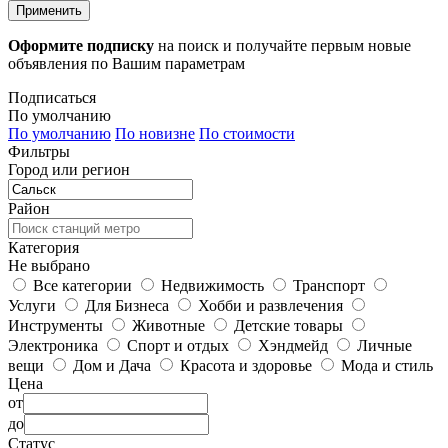
Применить
Оформите подписку
на поиск и получайте первым новые
объявления по Вашим параметрам
Подписаться
По умолчанию
По умолчанию
По новизне
По стоимости
Фильтры
Город или регион
Район
Категория
Не выбрано
Все категории
Недвижимость
Транспорт
Услуги
Для Бизнеса
Хобби и развлечения
Инструменты
Животные
Детские товары
Электроника
Спорт и отдых
Хэндмейд
Личные
вещи
Дом и Дача
Красота и здоровье
Мода и стиль
Цена
от
до
Статус