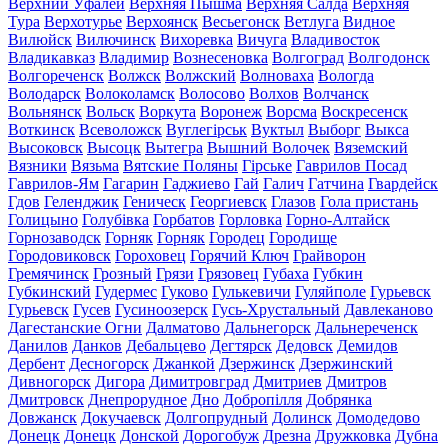
Верхний Уфалей
Верхняя Пышма
Верхняя Салда
Верхняя
Тура
Верхотурье
Верхоянск
Весьегонск
Ветлуга
Видное
Вилюйск
Вилючинск
Вихоревка
Вичуга
Владивосток
Владикавказ
Владимир
Вознесеновка
Волгоград
Волгодонск
Волгореченск
Волжск
Волжский
Волноваха
Вологда
Володарск
Волоколамск
Волосово
Волхов
Волчанск
Вольнянск
Вольск
Воркута
Воронеж
Ворсма
Воскресенск
Воткинск
Всеволожск
Вуглегірськ
Вуктыл
Выборг
Выкса
Высоковск
Высоцк
Вытегра
Вышний Волочек
Вяземский
Вязники
Вязьма
Вятские Поляны
Гірське
Гаврилов Посад
Гаврилов-Ям
Гагарин
Гаджиево
Гай
Галич
Гатчина
Гвардейск
Гдов
Геленджик
Геническ
Георгиевск
Глазов
Гола пристань
Голицыно
Голубівка
Горбатов
Горловка
Горно-Алтайск
Горнозаводск
Горняк
Горняк
Городец
Городище
Городовиковск
Гороховец
Горячий Ключ
Грайворон
Гремячинск
Грозный
Грязи
Грязовец
Губаха
Губкин
Губкинский
Гудермес
Гуково
Гулькевичи
Гуляйполе
Гурьевск
Гурьевск
Гусев
Гусиноозерск
Гусь-Хрустальный
Давлеканово
Дагестанские Огни
Далматово
Дальнегорск
Дальнереченск
Данилов
Данков
Дебальцево
Дегтярск
Дедовск
Демидов
Дербент
Десногорск
Джанкой
Дзержинск
Дзержинский
Дивногорск
Дигора
Димитровград
Дмитриев
Дмитров
Дмитровск
Днепрорудное
Дно
Добропілля
Добрянка
Довжанск
Докучаевск
Долгопрудный
Долинск
Домодедово
Донецк
Донецк
Донской
Дорогобуж
Дрезна
Дружковка
Дубна