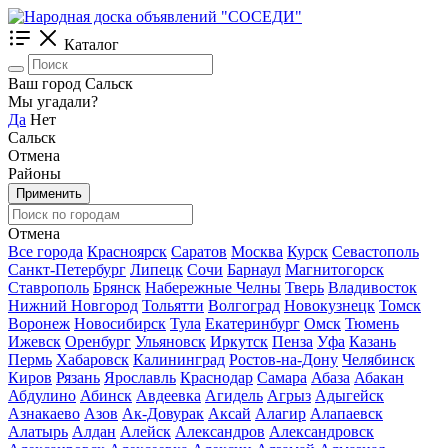
Каталог
Ваш город Сальск
Мы угадали?
Да
Нет
Сальск
Отмена
Районы
Применить
Отмена
Все города
Красноярск
Саратов
Москва
Курск
Севастополь
Санкт-Петербург
Липецк
Сочи
Барнаул
Магнитогорск
Ставрополь
Брянск
Набережные Челны
Тверь
Владивосток
Нижний Новгород
Тольятти
Волгоград
Новокузнецк
Томск
Воронеж
Новосибирск
Тула
Екатеринбург
Омск
Тюмень
Ижевск
Оренбург
Ульяновск
Иркутск
Пенза
Уфа
Казань
Пермь
Хабаровск
Калининград
Ростов-на-Дону
Челябинск
Киров
Рязань
Ярославль
Краснодар
Самара
Абаза
Абакан
Абдулино
Абинск
Авдеевка
Агидель
Агрыз
Адыгейск
Азнакаево
Азов
Ак-Довурак
Аксай
Алагир
Алапаевск
Алатырь
Алдан
Алейск
Александров
Александровск