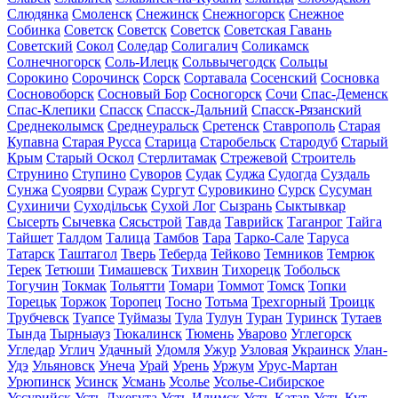
Слюдянка
Смоленск
Снежинск
Снежногорск
Снежное
Собинка
Советск
Советск
Советск
Советская Гавань
Советский
Сокол
Соледар
Солигалич
Соликамск
Солнечногорск
Соль-Илецк
Сольвычегодск
Сольцы
Сорокино
Сорочинск
Сорск
Сортавала
Сосенский
Сосновка
Сосновоборск
Сосновый Бор
Сосногорск
Сочи
Спас-Деменск
Спас-Клепики
Спасск
Спасск-Дальний
Спасск-Рязанский
Среднеколымск
Среднеуральск
Сретенск
Ставрополь
Старая
Купавна
Старая Русса
Старица
Старобельск
Стародуб
Старый
Крым
Старый Оскол
Стерлитамак
Стрежевой
Строитель
Струнино
Ступино
Суворов
Судак
Суджа
Судогда
Суздаль
Сунжа
Суоярви
Сураж
Сургут
Суровикино
Сурск
Сусуман
Сухиничи
Суходільськ
Сухой Лог
Сызрань
Сыктывкар
Сысерть
Сычевка
Сясьстрой
Тавда
Таврийск
Таганрог
Тайга
Тайшет
Талдом
Талица
Тамбов
Тара
Тарко-Сале
Таруса
Татарск
Таштагол
Тверь
Теберда
Тейково
Темников
Темрюк
Терек
Тетюши
Тимашевск
Тихвин
Тихорецк
Тобольск
Тогучин
Токмак
Тольятти
Томари
Томмот
Томск
Топки
Торецьк
Торжок
Торопец
Тосно
Тотьма
Трехгорный
Троицк
Трубчевск
Туапсе
Туймазы
Тула
Тулун
Туран
Туринск
Тутаев
Тында
Тырныауз
Тюкалинск
Тюмень
Уварово
Углегорск
Угледар
Углич
Удачный
Удомля
Ужур
Узловая
Украинск
Улан-
Удэ
Ульяновск
Унеча
Урай
Урень
Уржум
Урус-Мартан
Урюпинск
Усинск
Усмань
Усолье
Усолье-Сибирское
Уссурийск
Усть-Джегута
Усть-Илимск
Усть-Катав
Усть-Кут