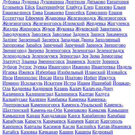
Дубовка
Дудинка
Духовщина
Дюртюли
Дятьково
Евпатория
Егорьевск
Ейск
Екатеринбург
Елабуга
Елец
Елизово
Ельня
Еманжелинск
Емва
Енакиево
Енисейск
Ермолино
Ершов
Ессентуки
Ефремов
Ждановка
Железноводск
Железногорск
Железногорск
Железногорск-Илимский
Жердевка
Жигулевск
Жиздра
Жирновск
Жуков
Жуковка
Жуковский
Завитинск
Заводоуковск
Заволжск
Заволжье
Задонск
Заинск
Закаменск
Залізне
Заозерный
Заозерск
Западная Двина
Заполярный
Запорожье
Зарайск
Заречный
Заречный
Заринск
Звенигово
Звенигород
Зверево
Зеленогорск
Зеленоград
Зеленоградск
Зеленодольск
Зеленокумск
Зерноград
Зея
Зима
Зимогорье
Златоуст
Злынка
Змеиногорск
Знаменск
Золоте
Зоринск
Зубцов
Зугрэс
Зуевка
Ивангород
Иваново
Ивантеевка
Ивдель
Игарка
Ижевск
Избербаш
Изобильный
Иланский
Иловайск
Инза
Иннополис
Инсар
Инта
Ипатово
Ирбит
Иркутск
Ирмино
Исилькуль
Искитим
Истра
Ишим
Ишимбай
Йошкар-
Ола
Кадиевка
Кадников
Казань
Калач
Калач-на-Дону
Калачинск
Калининград
Калининск
Калтан
Калуга
Кальміуське
Калязин
Камбарка
Каменка
Каменка-
Днепровская
Каменногорск
Каменск-Уральский
Каменск-
Шахтинский
Камень-на-Оби
Камешково
Камызяк
Камышин
Камышлов
Канаш
Кандалакша
Канск
Карабаново
Карабаш
Карабулак
Карасук
Карачаевск
Карачев
Каргат
Каргополь
Карпинск
Карталы
Касимов
Касли
Каспийск
Катав-Ивановск
Катайск
Каховка
Качканар
Кашин
Кашира
Кедровый