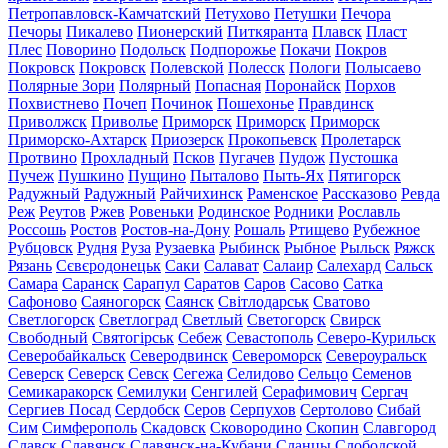
Петропавловск-Камчатский
Петухово
Петушки
Печора
Печоры
Пикалево
Пионерский
Питкяранта
Плавск
Пласт
Плес
Поворино
Подольск
Подпорожье
Покачи
Покров
Покровск
Покровск
Полевской
Полесск
Пологи
Полысаево
Полярные Зори
Полярный
Попасная
Поронайск
Порхов
Похвистнево
Почеп
Починок
Пошехонье
Правдинск
Приволжск
Приволье
Приморск
Приморск
Приморск
Приморско-Ахтарск
Приозерск
Прокопьевск
Пролетарск
Протвино
Прохладный
Псков
Пугачев
Пудож
Пустошка
Пучеж
Пушкино
Пущино
Пыталово
Пыть-Ях
Пятигорск
Радужный
Радужный
Райчихинск
Раменское
Рассказово
Ревда
Реж
Реутов
Ржев
Ровеньки
Родинское
Родники
Рославль
Россошь
Ростов
Ростов-на-Дону
Рошаль
Ртищево
Рубежное
Рубцовск
Рудня
Руза
Рузаевка
Рыбинск
Рыбное
Рыльск
Ряжск
Рязань
Сєвєродонецьк
Саки
Салават
Салаир
Салехард
Сальск
Самара
Саранск
Сарапул
Саратов
Саров
Сасово
Сатка
Сафоново
Саяногорск
Саянск
Світлодарськ
Сватово
Светлогорск
Светлоград
Светлый
Светогорск
Свирск
Свободный
Святогірськ
Себеж
Севастополь
Северо-Курильск
Северобайкальск
Северодвинск
Североморск
Североуральск
Северск
Северск
Севск
Сегежа
Селидово
Сельцо
Семенов
Семикаракорск
Семилуки
Сенгилей
Серафимович
Сергач
Сергиев Посад
Сердобск
Серов
Серпухов
Сертолово
Сибай
Сим
Симферополь
Скадовск
Сковородино
Скопин
Славгород
Славск
Славянск
Славянск-на-Кубани
Сланцы
Слободской