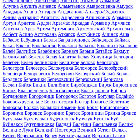
Алексанровск
Алексеевка
Алексин
Алзамай
Алмазная
Алупка
Алушта
Алчевск
Альметьевск
Амвросиевка
Амурск
Анадырь
Анапа
Ангарск
Андреаполь
Анжеро-Судженск
Анива
Антрацит
Апатиты
Апрелевка
Апшеронск
Арамиль
Аргун
Ардатов
Ардон
Арзамас
Аркадак
Армавир
Армянск
Арсеньев
Арск
Артем
Артемовск
Артемовский
Архангельск
Асбест
Асино
Астрахань
Аткарск
Ахтубинск
Ачинск
Аша
Бабаево
Бабушкин
Бавлы
Багратионовск
Байкальск
Баймак
Бакал
Баксан
Балабаново
Балаково
Балахна
Балашиха
Балашов
Балей
Балтийск
Барабинск
Барнаул
Барыш
Батайск
Бахмут
Бахчисарай
Бежецк
Белая Калитва
Белая Холуница
Белгород
Белебей
Белев
Белинский
Белицкое
Белово
Белогорск
Белогорск
Белозерск
Белокуриха
Беломорск
Белоозёрский
Белорецк
Белореченск
Белоусово
Белоярский
Белый
Бердск
Бердянск
Березники
Березовский
Березовский
Берислав
Беслан
Бийск
Бикин
Билибино
Биробиджан
Бирск
Бирюсинск
Бирюч
Благовещенск
Благовещенск
Благодарный
Бобров
Богданович
Богородицк
Богородск
Боготол
Богучар
Бодайбо
Боково-хрустальне
Бокситогорск
Болгар
Бологое
Болотное
Болохово
Болхов
Большой Камень
Бор
Борзя
Борисоглебск
Боровичи
Боровск
Бородино
Братск
Бронницы
Брянка
Брянск
Бугульма
Бугуруслан
Буденновск
Бузулук
Буинск
Буй
Буйнакск
Бутурлиновка
Валдай
Валуйки
Васильевка
Велиж
Великие Луки
Великий Новгород
Великий Устюг
Вельск
Венев
Верещагино
Верея
Верхнеуральск
Верхний Тагил