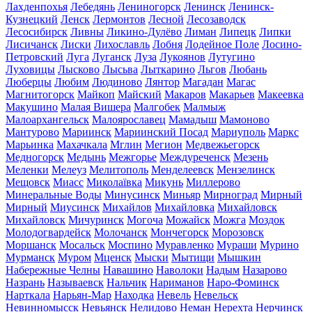
Лахденпохья
Лебедянь
Лениногорск
Ленинск
Ленинск-
Кузнецкий
Ленск
Лермонтов
Лесной
Лесозаводск
Лесосибирск
Ливны
Ликино-Дулёво
Лиман
Липецк
Липки
Лисичанск
Лиски
Лихославль
Лобня
Лодейное Поле
Лосино-
Петровский
Луга
Луганск
Луза
Лукоянов
Лутугино
Луховицы
Лысково
Лысьва
Лыткарино
Льгов
Любань
Люберцы
Любим
Людиново
Лянтор
Магадан
Магас
Магнитогорск
Майкоп
Майский
Макаров
Макарьев
Макеевка
Макушино
Малая Вишера
Малгобек
Малмыж
Малоархангельск
Малоярославец
Мамадыш
Мамоново
Мантурово
Мариинск
Мариинский Посад
Мариуполь
Маркс
Марьинка
Махачкала
Мглин
Мегион
Медвежьегорск
Медногорск
Медынь
Межгорье
Междуреченск
Мезень
Меленки
Мелеуз
Мелитополь
Менделеевск
Мензелинск
Мещовск
Миасс
Миколаївка
Микунь
Миллерово
Минеральные Воды
Минусинск
Миньяр
Мирноград
Мирный
Мирный
Миусинск
Михайлов
Михайловка
Михайловск
Михайловск
Мичуринск
Могоча
Можайск
Можга
Моздок
Молодогвардейск
Молочанск
Мончегорск
Морозовск
Моршанск
Мосальск
Моспино
Муравленко
Мураши
Мурино
Мурманск
Муром
Мценск
Мыски
Мытищи
Мышкин
Набережные Челны
Навашино
Наволоки
Надым
Назарово
Назрань
Называевск
Нальчик
Нариманов
Наро-Фоминск
Нарткала
Нарьян-Мар
Находка
Невель
Невельск
Невинномысск
Невьянск
Нелидово
Неман
Нерехта
Нерчинск