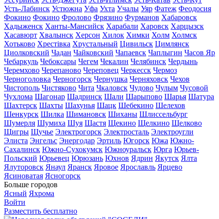
Усть-Лабинск
Устюжна
Уфа
Ухта
Учалы
Уяр
Фатеж
Феодосия
Фокино
Фокино
Фролово
Фрязино
Фурманов
Хабаровск
Хадыженск
Ханты-Мансийск
Харабали
Харовск
Харцызск
Хасавюрт
Хвалынск
Херсон
Хилок
Химки
Холм
Холмск
Хотьково
Хрестівка
Хрустальный
Цивильск
Цимлянск
Циолковский
Чадан
Чайковский
Чапаевск
Чаплыгин
Часов Яр
Чебаркуль
Чебоксары
Чегем
Чекалин
Челябинск
Чердынь
Черемхово
Черепаново
Череповец
Черкесск
Чермоз
Черноголовка
Черногорск
Чернушка
Черняховск
Чехов
Чистополь
Чистяково
Чита
Чкаловск
Чудово
Чулым
Чусовой
Чухлома
Шагонар
Шадринск
Шали
Шарыпово
Шарья
Шатура
Шахтерск
Шахты
Шахунья
Шацк
Шебекино
Шелехов
Шенкурск
Шилка
Шимановск
Шиханы
Шлиссельбург
Шумерля
Шумиха
Шуя
Щастя
Щекино
Щелкино
Щелково
Щигры
Щучье
Электрогорск
Электросталь
Электроугли
Элиста
Энгельс
Энергодар
Эртиль
Югорск
Южа
Южно-
Сахалинск
Южно-Сухокумск
Южноуральск
Юрга
Юрьев-
Польский
Юрьевец
Юрюзань
Юхнов
Ядрин
Якутск
Ялта
Ялуторовск
Янаул
Яранск
Яровое
Ярославль
Ярцево
Ясиноватая
Ясногорск
Больше городов
Ясный
Яхрома
Войти
Разместить бесплатно