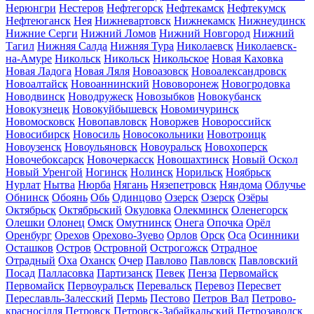
Нерюнгри
Нестеров
Нефтегорск
Нефтекамск
Нефтекумск
Нефтеюганск
Нея
Нижневартовск
Нижнекамск
Нижнеудинск
Нижние Серги
Нижний Ломов
Нижний Новгород
Нижний
Тагил
Нижняя Салда
Нижняя Тура
Николаевск
Николаевск-
на-Амуре
Никольск
Никольск
Никольское
Новая Каховка
Новая Ладога
Новая Ляля
Новоазовск
Новоалександровск
Новоалтайск
Новоаннинский
Нововоронеж
Новогродовка
Новодвинск
Новодружеск
Новозыбков
Новокубанск
Новокузнецк
Новокуйбышевск
Новомичуринск
Новомосковск
Новопавловск
Новоржев
Новороссийск
Новосибирск
Новосиль
Новосокольники
Новотроицк
Новоузенск
Новоульяновск
Новоуральск
Новохоперск
Новочебоксарск
Новочеркасск
Новошахтинск
Новый Оскол
Новый Уренгой
Ногинск
Нолинск
Норильск
Ноябрьск
Нурлат
Нытва
Нюрба
Нягань
Нязепетровск
Няндома
Облучье
Обнинск
Обоянь
Обь
Одинцово
Озерск
Озерск
Озёры
Октябрьск
Октябрьский
Окуловка
Олекминск
Оленегорск
Олешки
Олонец
Омск
Омутнинск
Онега
Опочка
Орёл
Оренбург
Орехов
Орехово-Зуево
Орлов
Орск
Оса
Осинники
Осташков
Остров
Островной
Острогожск
Отрадное
Отрадный
Оха
Оханск
Очер
Павлово
Павловск
Павловский
Посад
Палласовка
Партизанск
Певек
Пенза
Первомайск
Первомайск
Первоуральск
Перевальск
Перевоз
Пересвет
Переславль-Залесский
Пермь
Пестово
Петров Вал
Петрово-
красносілля
Петровск
Петровск-Забайкальский
Петрозаводск