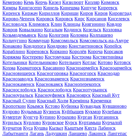
Кемерово
Кемь
Керчь
Кизел
Кизилюрт
Кизляр
Кимовск
Кимры
Кингисепп
Кинель
Кинешма
Кипуче
Киреевск
Киренск
Киржач
Кириллов
Кириши
Киров
Киров
Кировград
Кирово-Чепецк
Кировск
Кировск
Кирс
Кирсанов
Киселевск
Кисловодск
Климовск
Клин
Клинцы
Княгинино
Ковдор
Ковров
Ковылкино
Когалым
Кодинск
Козельск
Козловка
Козьмодемьянск
Кола
Кологрив
Коломна
Колпашево
Кольчугино
Коммунар
Комсомольск
Комсомольск-на-Амуре
Конаково
Кондопога
Кондрово
Константиновск
Копейск
Кораблино
Кореновск
Коркино
Королёв
Короча
Корсаков
Коряжма
Костерево
Костомукша
Кострома
Костянтинівка
Котельники
Котельниково
Котельнич
Котлас
Котово
Котовск
Кохма
Краматорск
Красавино
Красноармейск
Красноармейск
Красновишерск
Красногоровка
Красногорск
Краснодар
Краснозаводск
Краснознаменск
Краснознаменск
Краснокаменск
Краснокамск
Красноперекопск
Краснослободск
Краснослободск
Краснотурьинск
Красноуральск
Красноуфимск
Красноярск
Красный Кут
Красный Сулин
Красный Холм
Кремінна
Кременки
Кропоткин
Крымск
Кстово
Кубинка
Кувандык
Кувшиново
Кудрово
Кудымкар
Кузнецк
Куйбышев
Кукмор
Кулебаки
Кумертау
Кунгур
Купино
Курахово
Курган
Курганинск
Курильск
Курлово
Куровское
Курск
Куртамыш
Курчалой
Курчатов
Куса
Кушва
Кызыл
Кыштым
Кяхта
Лабинск
Лабытнанги
Лагань
Ладушкин
Лаишево
Лакинск
Лангепас