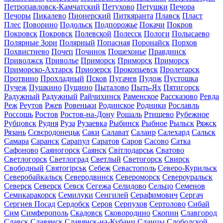
Петропавловск-Камчатский
Петухово
Петушки
Печора
Печоры
Пикалево
Пионерский
Питкяранта
Плавск
Пласт
Плес
Поворино
Подольск
Подпорожье
Покачи
Покров
Покровск
Покровск
Полевской
Полесск
Пологи
Полысаево
Полярные Зори
Полярный
Попасная
Поронайск
Порхов
Похвистнево
Почеп
Починок
Пошехонье
Правдинск
Приволжск
Приволье
Приморск
Приморск
Приморск
Приморско-Ахтарск
Приозерск
Прокопьевск
Пролетарск
Протвино
Прохладный
Псков
Пугачев
Пудож
Пустошка
Пучеж
Пушкино
Пущино
Пыталово
Пыть-Ях
Пятигорск
Радужный
Радужный
Райчихинск
Раменское
Рассказово
Ревда
Реж
Реутов
Ржев
Ровеньки
Родинское
Родники
Рославль
Россошь
Ростов
Ростов-на-Дону
Рошаль
Ртищево
Рубежное
Рубцовск
Рудня
Руза
Рузаевка
Рыбинск
Рыбное
Рыльск
Ряжск
Рязань
Сєвєродонецьк
Саки
Салават
Салаир
Салехард
Сальск
Самара
Саранск
Сарапул
Саратов
Саров
Сасово
Сатка
Сафоново
Саяногорск
Саянск
Світлодарськ
Сватово
Светлогорск
Светлоград
Светлый
Светогорск
Свирск
Свободный
Святогірськ
Себеж
Севастополь
Северо-Курильск
Северобайкальск
Северодвинск
Североморск
Североуральск
Северск
Северск
Севск
Сегежа
Селидово
Сельцо
Семенов
Семикаракорск
Семилуки
Сенгилей
Серафимович
Сергач
Сергиев Посад
Сердобск
Серов
Серпухов
Сертолово
Сибай
Сим
Симферополь
Скадовск
Сковородино
Скопин
Славгород
Славск
Славянск
Славянск-на-Кубани
Сланцы
Слободской