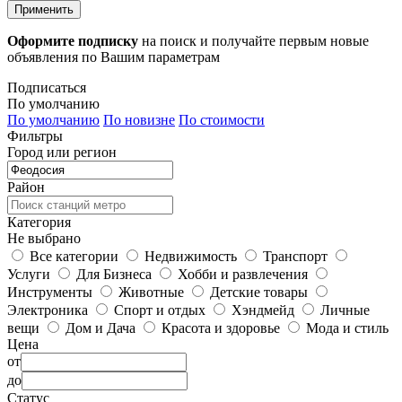
Применить
Оформите подписку
на поиск и получайте первым новые
объявления по Вашим параметрам
Подписаться
По умолчанию
По умолчанию
По новизне
По стоимости
Фильтры
Город или регион
Район
Категория
Не выбрано
Все категории
Недвижимость
Транспорт
Услуги
Для Бизнеса
Хобби и развлечения
Инструменты
Животные
Детские товары
Электроника
Спорт и отдых
Хэндмейд
Личные
вещи
Дом и Дача
Красота и здоровье
Мода и стиль
Цена
от
до
Статус