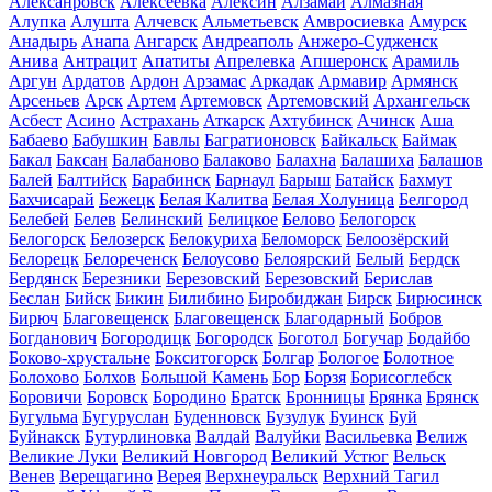
Алексанровск
Алексеевка
Алексин
Алзамай
Алмазная
Алупка
Алушта
Алчевск
Альметьевск
Амвросиевка
Амурск
Анадырь
Анапа
Ангарск
Андреаполь
Анжеро-Судженск
Анива
Антрацит
Апатиты
Апрелевка
Апшеронск
Арамиль
Аргун
Ардатов
Ардон
Арзамас
Аркадак
Армавир
Армянск
Арсеньев
Арск
Артем
Артемовск
Артемовский
Архангельск
Асбест
Асино
Астрахань
Аткарск
Ахтубинск
Ачинск
Аша
Бабаево
Бабушкин
Бавлы
Багратионовск
Байкальск
Баймак
Бакал
Баксан
Балабаново
Балаково
Балахна
Балашиха
Балашов
Балей
Балтийск
Барабинск
Барнаул
Барыш
Батайск
Бахмут
Бахчисарай
Бежецк
Белая Калитва
Белая Холуница
Белгород
Белебей
Белев
Белинский
Белицкое
Белово
Белогорск
Белогорск
Белозерск
Белокуриха
Беломорск
Белоозёрский
Белорецк
Белореченск
Белоусово
Белоярский
Белый
Бердск
Бердянск
Березники
Березовский
Березовский
Берислав
Беслан
Бийск
Бикин
Билибино
Биробиджан
Бирск
Бирюсинск
Бирюч
Благовещенск
Благовещенск
Благодарный
Бобров
Богданович
Богородицк
Богородск
Боготол
Богучар
Бодайбо
Боково-хрустальне
Бокситогорск
Болгар
Бологое
Болотное
Болохово
Болхов
Большой Камень
Бор
Борзя
Борисоглебск
Боровичи
Боровск
Бородино
Братск
Бронницы
Брянка
Брянск
Бугульма
Бугуруслан
Буденновск
Бузулук
Буинск
Буй
Буйнакск
Бутурлиновка
Валдай
Валуйки
Васильевка
Велиж
Великие Луки
Великий Новгород
Великий Устюг
Вельск
Венев
Верещагино
Верея
Верхнеуральск
Верхний Тагил