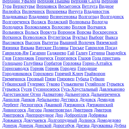
Верхний Уфалей
Верхняя Пышма
Верхняя Салда
Верхняя
Тура
Верхотурье
Верхоянск
Весьегонск
Ветлуга
Видное
Вилюйск
Вилючинск
Вихоревка
Вичуга
Владивосток
Владикавказ
Владимир
Вознесеновка
Волгоград
Волгодонск
Волгореченск
Волжск
Волжский
Волноваха
Вологда
Володарск
Волоколамск
Волосово
Волхов
Волчанск
Вольнянск
Вольск
Воркута
Воронеж
Ворсма
Воскресенск
Воткинск
Всеволожск
Вуглегірськ
Вуктыл
Выборг
Выкса
Высоковск
Высоцк
Вытегра
Вышний Волочек
Вяземский
Вязники
Вязьма
Вятские Поляны
Гірське
Гаврилов Посад
Гаврилов-Ям
Гагарин
Гаджиево
Гай
Галич
Гатчина
Гвардейск
Гдов
Геленджик
Геническ
Георгиевск
Глазов
Гола пристань
Голицыно
Голубівка
Горбатов
Горловка
Горно-Алтайск
Горнозаводск
Горняк
Горняк
Городец
Городище
Городовиковск
Гороховец
Горячий Ключ
Грайворон
Гремячинск
Грозный
Грязи
Грязовец
Губаха
Губкин
Губкинский
Гудермес
Гуково
Гулькевичи
Гуляйполе
Гурьевск
Гурьевск
Гусев
Гусиноозерск
Гусь-Хрустальный
Давлеканово
Дагестанские Огни
Далматово
Дальнегорск
Дальнереченск
Данилов
Данков
Дебальцево
Дегтярск
Дедовск
Демидов
Дербент
Десногорск
Джанкой
Дзержинск
Дзержинский
Дивногорск
Дигора
Димитровград
Дмитриев
Дмитров
Дмитровск
Днепрорудное
Дно
Добропілля
Добрянка
Довжанск
Докучаевск
Долгопрудный
Долинск
Домодедово
Донецк
Донецк
Донской
Дорогобуж
Дрезна
Дружковка
Дубна