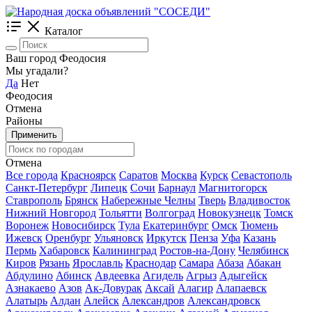
Каталог
Ваш город Феодосия
Мы угадали?
Да
Нет
Феодосия
Отмена
Районы
Применить
Отмена
Все города
Красноярск
Саратов
Москва
Курск
Севастополь
Санкт-Петербург
Липецк
Сочи
Барнаул
Магнитогорск
Ставрополь
Брянск
Набережные Челны
Тверь
Владивосток
Нижний Новгород
Тольятти
Волгоград
Новокузнецк
Томск
Воронеж
Новосибирск
Тула
Екатеринбург
Омск
Тюмень
Ижевск
Оренбург
Ульяновск
Иркутск
Пенза
Уфа
Казань
Пермь
Хабаровск
Калининград
Ростов-на-Дону
Челябинск
Киров
Рязань
Ярославль
Краснодар
Самара
Абаза
Абакан
Абдулино
Абинск
Авдеевка
Агидель
Агрыз
Адыгейск
Азнакаево
Азов
Ак-Довурак
Аксай
Алагир
Алапаевск
Алатырь
Алдан
Алейск
Александров
Александровск