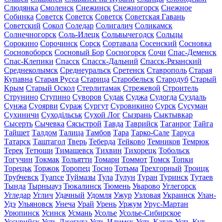
Слюдянка
Смоленск
Снежинск
Снежногорск
Снежное
Собинка
Советск
Советск
Советск
Советская Гавань
Советский
Сокол
Соледар
Солигалич
Соликамск
Солнечногорск
Соль-Илецк
Сольвычегодск
Сольцы
Сорокино
Сорочинск
Сорск
Сортавала
Сосенский
Сосновка
Сосновоборск
Сосновый Бор
Сосногорск
Сочи
Спас-Деменск
Спас-Клепики
Спасск
Спасск-Дальний
Спасск-Рязанский
Среднеколымск
Среднеуральск
Сретенск
Ставрополь
Старая
Купавна
Старая Русса
Старица
Старобельск
Стародуб
Старый
Крым
Старый Оскол
Стерлитамак
Стрежевой
Строитель
Струнино
Ступино
Суворов
Судак
Суджа
Судогда
Суздаль
Сунжа
Суоярви
Сураж
Сургут
Суровикино
Сурск
Сусуман
Сухиничи
Суходільськ
Сухой Лог
Сызрань
Сыктывкар
Сысерть
Сычевка
Сясьстрой
Тавда
Таврийск
Таганрог
Тайга
Тайшет
Талдом
Талица
Тамбов
Тара
Тарко-Сале
Таруса
Татарск
Таштагол
Тверь
Теберда
Тейково
Темников
Темрюк
Терек
Тетюши
Тимашевск
Тихвин
Тихорецк
Тобольск
Тогучин
Токмак
Тольятти
Томари
Томмот
Томск
Топки
Торецьк
Торжок
Торопец
Тосно
Тотьма
Трехгорный
Троицк
Трубчевск
Туапсе
Туймазы
Тула
Тулун
Туран
Туринск
Тутаев
Тында
Тырныауз
Тюкалинск
Тюмень
Уварово
Углегорск
Угледар
Углич
Удачный
Удомля
Ужур
Узловая
Украинск
Улан-
Удэ
Ульяновск
Унеча
Урай
Урень
Уржум
Урус-Мартан
Урюпинск
Усинск
Усмань
Усолье
Усолье-Сибирское
Уссурийск
Усть-Джегута
Усть-Илимск
Усть-Катав
Усть-Кут