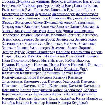
Дубовка
Дудинка
Духовщина
Дюртюли
Дятьково
Евпатория
Егорьевск
Ейск
Екатеринбург
Елабуга
Елец
Елизово
Ельня
Еманжелинск
Емва
Енакиево
Енисейск
Ермолино
Ершов
Ессентуки
Ефремов
Ждановка
Железноводск
Железногорск
Железногорск
Железногорск-Илимский
Жердевка
Жигулевск
Жиздра
Жирновск
Жуков
Жуковка
Жуковский
Завитинск
Заводоуковск
Заволжск
Заволжье
Задонск
Заинск
Закаменск
Залізне
Заозерный
Заозерск
Западная Двина
Заполярный
Запорожье
Зарайск
Заречный
Заречный
Заринск
Звенигово
Звенигород
Зверево
Зеленогорск
Зеленоград
Зеленоградск
Зеленодольск
Зеленокумск
Зерноград
Зея
Зима
Зимогорье
Златоуст
Злынка
Змеиногорск
Знаменск
Золоте
Зоринск
Зубцов
Зугрэс
Зуевка
Ивангород
Иваново
Ивантеевка
Ивдель
Игарка
Ижевск
Избербаш
Изобильный
Иланский
Иловайск
Инза
Иннополис
Инсар
Инта
Ипатово
Ирбит
Иркутск
Ирмино
Исилькуль
Искитим
Истра
Ишим
Ишимбай
Йошкар-
Ола
Кадиевка
Кадников
Казань
Калач
Калач-на-Дону
Калачинск
Калининград
Калининск
Калтан
Калуга
Кальміуське
Калязин
Камбарка
Каменка
Каменка-
Днепровская
Каменногорск
Каменск-Уральский
Каменск-
Шахтинский
Камень-на-Оби
Камешково
Камызяк
Камышин
Камышлов
Канаш
Кандалакша
Канск
Карабаново
Карабаш
Карабулак
Карасук
Карачаевск
Карачев
Каргат
Каргополь
Карпинск
Карталы
Касимов
Касли
Каспийск
Катав-Ивановск
Катайск
Каховка
Качканар
Кашин
Кашира
Кедровый