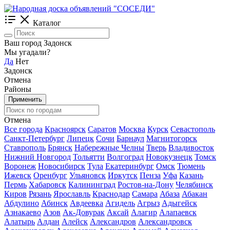
Каталог
Ваш город Задонск
Мы угадали?
Да
Нет
Задонск
Отмена
Районы
Применить
Отмена
Все города
Красноярск
Саратов
Москва
Курск
Севастополь
Санкт-Петербург
Липецк
Сочи
Барнаул
Магнитогорск
Ставрополь
Брянск
Набережные Челны
Тверь
Владивосток
Нижний Новгород
Тольятти
Волгоград
Новокузнецк
Томск
Воронеж
Новосибирск
Тула
Екатеринбург
Омск
Тюмень
Ижевск
Оренбург
Ульяновск
Иркутск
Пенза
Уфа
Казань
Пермь
Хабаровск
Калининград
Ростов-на-Дону
Челябинск
Киров
Рязань
Ярославль
Краснодар
Самара
Абаза
Абакан
Абдулино
Абинск
Авдеевка
Агидель
Агрыз
Адыгейск
Азнакаево
Азов
Ак-Довурак
Аксай
Алагир
Алапаевск
Алатырь
Алдан
Алейск
Александров
Александровск