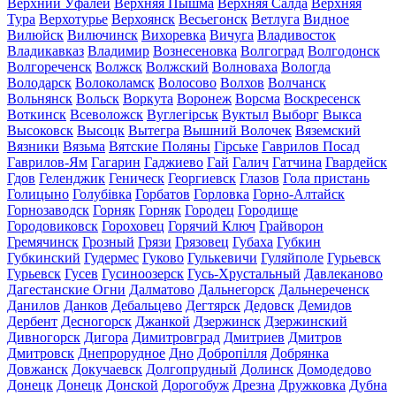
Верхний Уфалей
Верхняя Пышма
Верхняя Салда
Верхняя
Тура
Верхотурье
Верхоянск
Весьегонск
Ветлуга
Видное
Вилюйск
Вилючинск
Вихоревка
Вичуга
Владивосток
Владикавказ
Владимир
Вознесеновка
Волгоград
Волгодонск
Волгореченск
Волжск
Волжский
Волноваха
Вологда
Володарск
Волоколамск
Волосово
Волхов
Волчанск
Вольнянск
Вольск
Воркута
Воронеж
Ворсма
Воскресенск
Воткинск
Всеволожск
Вуглегірськ
Вуктыл
Выборг
Выкса
Высоковск
Высоцк
Вытегра
Вышний Волочек
Вяземский
Вязники
Вязьма
Вятские Поляны
Гірське
Гаврилов Посад
Гаврилов-Ям
Гагарин
Гаджиево
Гай
Галич
Гатчина
Гвардейск
Гдов
Геленджик
Геническ
Георгиевск
Глазов
Гола пристань
Голицыно
Голубівка
Горбатов
Горловка
Горно-Алтайск
Горнозаводск
Горняк
Горняк
Городец
Городище
Городовиковск
Гороховец
Горячий Ключ
Грайворон
Гремячинск
Грозный
Грязи
Грязовец
Губаха
Губкин
Губкинский
Гудермес
Гуково
Гулькевичи
Гуляйполе
Гурьевск
Гурьевск
Гусев
Гусиноозерск
Гусь-Хрустальный
Давлеканово
Дагестанские Огни
Далматово
Дальнегорск
Дальнереченск
Данилов
Данков
Дебальцево
Дегтярск
Дедовск
Демидов
Дербент
Десногорск
Джанкой
Дзержинск
Дзержинский
Дивногорск
Дигора
Димитровград
Дмитриев
Дмитров
Дмитровск
Днепрорудное
Дно
Добропілля
Добрянка
Довжанск
Докучаевск
Долгопрудный
Долинск
Домодедово
Донецк
Донецк
Донской
Дорогобуж
Дрезна
Дружковка
Дубна