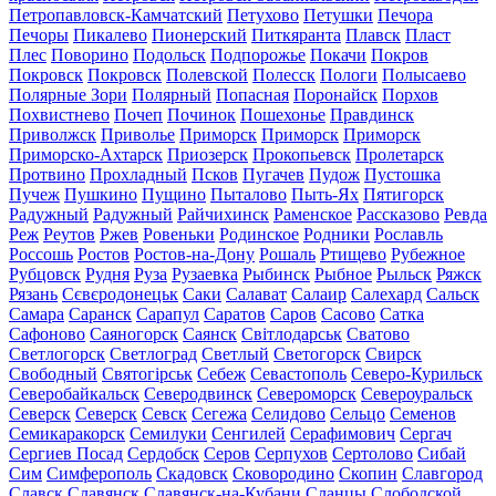
Петропавловск-Камчатский
Петухово
Петушки
Печора
Печоры
Пикалево
Пионерский
Питкяранта
Плавск
Пласт
Плес
Поворино
Подольск
Подпорожье
Покачи
Покров
Покровск
Покровск
Полевской
Полесск
Пологи
Полысаево
Полярные Зори
Полярный
Попасная
Поронайск
Порхов
Похвистнево
Почеп
Починок
Пошехонье
Правдинск
Приволжск
Приволье
Приморск
Приморск
Приморск
Приморско-Ахтарск
Приозерск
Прокопьевск
Пролетарск
Протвино
Прохладный
Псков
Пугачев
Пудож
Пустошка
Пучеж
Пушкино
Пущино
Пыталово
Пыть-Ях
Пятигорск
Радужный
Радужный
Райчихинск
Раменское
Рассказово
Ревда
Реж
Реутов
Ржев
Ровеньки
Родинское
Родники
Рославль
Россошь
Ростов
Ростов-на-Дону
Рошаль
Ртищево
Рубежное
Рубцовск
Рудня
Руза
Рузаевка
Рыбинск
Рыбное
Рыльск
Ряжск
Рязань
Сєвєродонецьк
Саки
Салават
Салаир
Салехард
Сальск
Самара
Саранск
Сарапул
Саратов
Саров
Сасово
Сатка
Сафоново
Саяногорск
Саянск
Світлодарськ
Сватово
Светлогорск
Светлоград
Светлый
Светогорск
Свирск
Свободный
Святогірськ
Себеж
Севастополь
Северо-Курильск
Северобайкальск
Северодвинск
Североморск
Североуральск
Северск
Северск
Севск
Сегежа
Селидово
Сельцо
Семенов
Семикаракорск
Семилуки
Сенгилей
Серафимович
Сергач
Сергиев Посад
Сердобск
Серов
Серпухов
Сертолово
Сибай
Сим
Симферополь
Скадовск
Сковородино
Скопин
Славгород
Славск
Славянск
Славянск-на-Кубани
Сланцы
Слободской