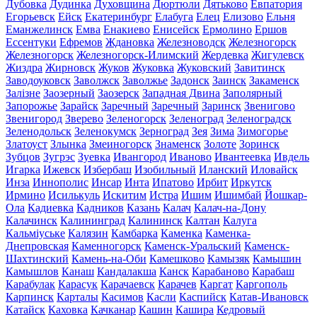
Дубовка
Дудинка
Духовщина
Дюртюли
Дятьково
Евпатория
Егорьевск
Ейск
Екатеринбург
Елабуга
Елец
Елизово
Ельня
Еманжелинск
Емва
Енакиево
Енисейск
Ермолино
Ершов
Ессентуки
Ефремов
Ждановка
Железноводск
Железногорск
Железногорск
Железногорск-Илимский
Жердевка
Жигулевск
Жиздра
Жирновск
Жуков
Жуковка
Жуковский
Завитинск
Заводоуковск
Заволжск
Заволжье
Задонск
Заинск
Закаменск
Залізне
Заозерный
Заозерск
Западная Двина
Заполярный
Запорожье
Зарайск
Заречный
Заречный
Заринск
Звенигово
Звенигород
Зверево
Зеленогорск
Зеленоград
Зеленоградск
Зеленодольск
Зеленокумск
Зерноград
Зея
Зима
Зимогорье
Златоуст
Злынка
Змеиногорск
Знаменск
Золоте
Зоринск
Зубцов
Зугрэс
Зуевка
Ивангород
Иваново
Ивантеевка
Ивдель
Игарка
Ижевск
Избербаш
Изобильный
Иланский
Иловайск
Инза
Иннополис
Инсар
Инта
Ипатово
Ирбит
Иркутск
Ирмино
Исилькуль
Искитим
Истра
Ишим
Ишимбай
Йошкар-
Ола
Кадиевка
Кадников
Казань
Калач
Калач-на-Дону
Калачинск
Калининград
Калининск
Калтан
Калуга
Кальміуське
Калязин
Камбарка
Каменка
Каменка-
Днепровская
Каменногорск
Каменск-Уральский
Каменск-
Шахтинский
Камень-на-Оби
Камешково
Камызяк
Камышин
Камышлов
Канаш
Кандалакша
Канск
Карабаново
Карабаш
Карабулак
Карасук
Карачаевск
Карачев
Каргат
Каргополь
Карпинск
Карталы
Касимов
Касли
Каспийск
Катав-Ивановск
Катайск
Каховка
Качканар
Кашин
Кашира
Кедровый