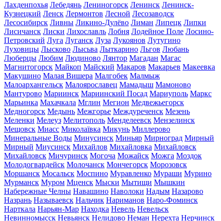
Лахденпохья
Лебедянь
Лениногорск
Ленинск
Ленинск-
Кузнецкий
Ленск
Лермонтов
Лесной
Лесозаводск
Лесосибирск
Ливны
Ликино-Дулёво
Лиман
Липецк
Липки
Лисичанск
Лиски
Лихославль
Лобня
Лодейное Поле
Лосино-
Петровский
Луга
Луганск
Луза
Лукоянов
Лутугино
Луховицы
Лысково
Лысьва
Лыткарино
Льгов
Любань
Люберцы
Любим
Людиново
Лянтор
Магадан
Магас
Магнитогорск
Майкоп
Майский
Макаров
Макарьев
Макеевка
Макушино
Малая Вишера
Малгобек
Малмыж
Малоархангельск
Малоярославец
Мамадыш
Мамоново
Мантурово
Мариинск
Мариинский Посад
Мариуполь
Маркс
Марьинка
Махачкала
Мглин
Мегион
Медвежьегорск
Медногорск
Медынь
Межгорье
Междуреченск
Мезень
Меленки
Мелеуз
Мелитополь
Менделеевск
Мензелинск
Мещовск
Миасс
Миколаївка
Микунь
Миллерово
Минеральные Воды
Минусинск
Миньяр
Мирноград
Мирный
Мирный
Миусинск
Михайлов
Михайловка
Михайловск
Михайловск
Мичуринск
Могоча
Можайск
Можга
Моздок
Молодогвардейск
Молочанск
Мончегорск
Морозовск
Моршанск
Мосальск
Моспино
Муравленко
Мураши
Мурино
Мурманск
Муром
Мценск
Мыски
Мытищи
Мышкин
Набережные Челны
Навашино
Наволоки
Надым
Назарово
Назрань
Называевск
Нальчик
Нариманов
Наро-Фоминск
Нарткала
Нарьян-Мар
Находка
Невель
Невельск
Невинномысск
Невьянск
Нелидово
Неман
Нерехта
Нерчинск