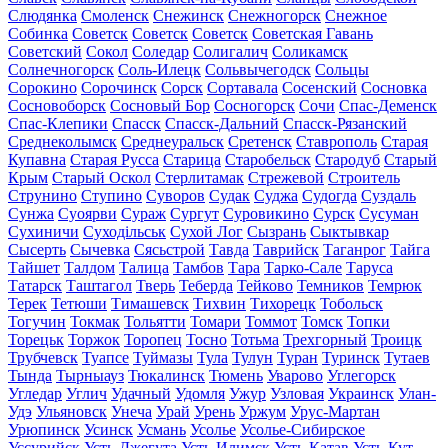
Слюдянка
Смоленск
Снежинск
Снежногорск
Снежное
Собинка
Советск
Советск
Советск
Советская Гавань
Советский
Сокол
Соледар
Солигалич
Соликамск
Солнечногорск
Соль-Илецк
Сольвычегодск
Сольцы
Сорокино
Сорочинск
Сорск
Сортавала
Сосенский
Сосновка
Сосновоборск
Сосновый Бор
Сосногорск
Сочи
Спас-Деменск
Спас-Клепики
Спасск
Спасск-Дальний
Спасск-Рязанский
Среднеколымск
Среднеуральск
Сретенск
Ставрополь
Старая
Купавна
Старая Русса
Старица
Старобельск
Стародуб
Старый
Крым
Старый Оскол
Стерлитамак
Стрежевой
Строитель
Струнино
Ступино
Суворов
Судак
Суджа
Судогда
Суздаль
Сунжа
Суоярви
Сураж
Сургут
Суровикино
Сурск
Сусуман
Сухиничи
Суходільськ
Сухой Лог
Сызрань
Сыктывкар
Сысерть
Сычевка
Сясьстрой
Тавда
Таврийск
Таганрог
Тайга
Тайшет
Талдом
Талица
Тамбов
Тара
Тарко-Сале
Таруса
Татарск
Таштагол
Тверь
Теберда
Тейково
Темников
Темрюк
Терек
Тетюши
Тимашевск
Тихвин
Тихорецк
Тобольск
Тогучин
Токмак
Тольятти
Томари
Томмот
Томск
Топки
Торецьк
Торжок
Торопец
Тосно
Тотьма
Трехгорный
Троицк
Трубчевск
Туапсе
Туймазы
Тула
Тулун
Туран
Туринск
Тутаев
Тында
Тырныауз
Тюкалинск
Тюмень
Уварово
Углегорск
Угледар
Углич
Удачный
Удомля
Ужур
Узловая
Украинск
Улан-
Удэ
Ульяновск
Унеча
Урай
Урень
Уржум
Урус-Мартан
Урюпинск
Усинск
Усмань
Усолье
Усолье-Сибирское
Уссурийск
Усть-Джегута
Усть-Илимск
Усть-Катав
Усть-Кут