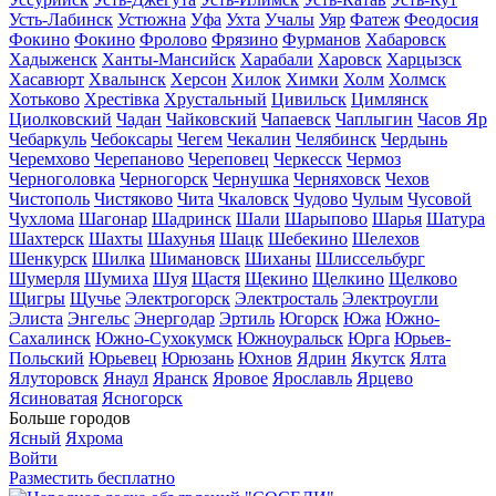
Усть-Лабинск
Устюжна
Уфа
Ухта
Учалы
Уяр
Фатеж
Феодосия
Фокино
Фокино
Фролово
Фрязино
Фурманов
Хабаровск
Хадыженск
Ханты-Мансийск
Харабали
Харовск
Харцызск
Хасавюрт
Хвалынск
Херсон
Хилок
Химки
Холм
Холмск
Хотьково
Хрестівка
Хрустальный
Цивильск
Цимлянск
Циолковский
Чадан
Чайковский
Чапаевск
Чаплыгин
Часов Яр
Чебаркуль
Чебоксары
Чегем
Чекалин
Челябинск
Чердынь
Черемхово
Черепаново
Череповец
Черкесск
Чермоз
Черноголовка
Черногорск
Чернушка
Черняховск
Чехов
Чистополь
Чистяково
Чита
Чкаловск
Чудово
Чулым
Чусовой
Чухлома
Шагонар
Шадринск
Шали
Шарыпово
Шарья
Шатура
Шахтерск
Шахты
Шахунья
Шацк
Шебекино
Шелехов
Шенкурск
Шилка
Шимановск
Шиханы
Шлиссельбург
Шумерля
Шумиха
Шуя
Щастя
Щекино
Щелкино
Щелково
Щигры
Щучье
Электрогорск
Электросталь
Электроугли
Элиста
Энгельс
Энергодар
Эртиль
Югорск
Южа
Южно-
Сахалинск
Южно-Сухокумск
Южноуральск
Юрга
Юрьев-
Польский
Юрьевец
Юрюзань
Юхнов
Ядрин
Якутск
Ялта
Ялуторовск
Янаул
Яранск
Яровое
Ярославль
Ярцево
Ясиноватая
Ясногорск
Больше городов
Ясный
Яхрома
Войти
Разместить бесплатно