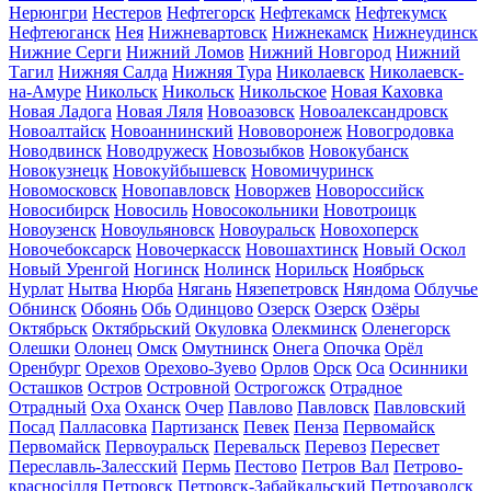
Нерюнгри
Нестеров
Нефтегорск
Нефтекамск
Нефтекумск
Нефтеюганск
Нея
Нижневартовск
Нижнекамск
Нижнеудинск
Нижние Серги
Нижний Ломов
Нижний Новгород
Нижний
Тагил
Нижняя Салда
Нижняя Тура
Николаевск
Николаевск-
на-Амуре
Никольск
Никольск
Никольское
Новая Каховка
Новая Ладога
Новая Ляля
Новоазовск
Новоалександровск
Новоалтайск
Новоаннинский
Нововоронеж
Новогродовка
Новодвинск
Новодружеск
Новозыбков
Новокубанск
Новокузнецк
Новокуйбышевск
Новомичуринск
Новомосковск
Новопавловск
Новоржев
Новороссийск
Новосибирск
Новосиль
Новосокольники
Новотроицк
Новоузенск
Новоульяновск
Новоуральск
Новохоперск
Новочебоксарск
Новочеркасск
Новошахтинск
Новый Оскол
Новый Уренгой
Ногинск
Нолинск
Норильск
Ноябрьск
Нурлат
Нытва
Нюрба
Нягань
Нязепетровск
Няндома
Облучье
Обнинск
Обоянь
Обь
Одинцово
Озерск
Озерск
Озёры
Октябрьск
Октябрьский
Окуловка
Олекминск
Оленегорск
Олешки
Олонец
Омск
Омутнинск
Онега
Опочка
Орёл
Оренбург
Орехов
Орехово-Зуево
Орлов
Орск
Оса
Осинники
Осташков
Остров
Островной
Острогожск
Отрадное
Отрадный
Оха
Оханск
Очер
Павлово
Павловск
Павловский
Посад
Палласовка
Партизанск
Певек
Пенза
Первомайск
Первомайск
Первоуральск
Перевальск
Перевоз
Пересвет
Переславль-Залесский
Пермь
Пестово
Петров Вал
Петрово-
красносілля
Петровск
Петровск-Забайкальский
Петрозаводск