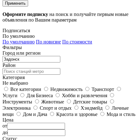
Применить
Оформите подписку
на поиск и получайте первым новые
объявления по Вашим параметрам
Подписаться
По умолчанию
По умолчанию
По новизне
По стоимости
Фильтры
Город или регион
Район
Категория
Не выбрано
Все категории
Недвижимость
Транспорт
Услуги
Для Бизнеса
Хобби и развлечения
Инструменты
Животные
Детские товары
Электроника
Спорт и отдых
Хэндмейд
Личные
вещи
Дом и Дача
Красота и здоровье
Мода и стиль
Цена
от
до
Статус