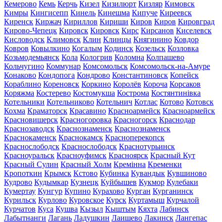
Кемерово
Кемь
Керчь
Кизел
Кизилюрт
Кизляр
Кимовск
Кимры
Кингисепп
Кинель
Кинешма
Кипуче
Киреевск
Киренск
Киржач
Кириллов
Кириши
Киров
Киров
Кировград
Кирово-Чепецк
Кировск
Кировск
Кирс
Кирсанов
Киселевск
Кисловодск
Климовск
Клин
Клинцы
Княгинино
Ковдор
Ковров
Ковылкино
Когалым
Кодинск
Козельск
Козловка
Козьмодемьянск
Кола
Кологрив
Коломна
Колпашево
Кольчугино
Коммунар
Комсомольск
Комсомольск-на-Амуре
Конаково
Кондопога
Кондрово
Константиновск
Копейск
Кораблино
Кореновск
Коркино
Королёв
Короча
Корсаков
Коряжма
Костерево
Костомукша
Кострома
Костянтинівка
Котельники
Котельниково
Котельнич
Котлас
Котово
Котовск
Кохма
Краматорск
Красавино
Красноармейск
Красноармейск
Красновишерск
Красногоровка
Красногорск
Краснодар
Краснозаводск
Краснознаменск
Краснознаменск
Краснокаменск
Краснокамск
Красноперекопск
Краснослободск
Краснослободск
Краснотурьинск
Красноуральск
Красноуфимск
Красноярск
Красный Кут
Красный Сулин
Красный Холм
Кремінна
Кременки
Кропоткин
Крымск
Кстово
Кубинка
Кувандык
Кувшиново
Кудрово
Кудымкар
Кузнецк
Куйбышев
Кукмор
Кулебаки
Кумертау
Кунгур
Купино
Курахово
Курган
Курганинск
Курильск
Курлово
Куровское
Курск
Куртамыш
Курчалой
Курчатов
Куса
Кушва
Кызыл
Кыштым
Кяхта
Лабинск
Лабытнанги
Лагань
Ладушкин
Лаишево
Лакинск
Лангепас