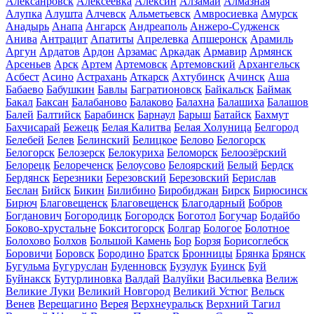
Алексанровск
Алексеевка
Алексин
Алзамай
Алмазная
Алупка
Алушта
Алчевск
Альметьевск
Амвросиевка
Амурск
Анадырь
Анапа
Ангарск
Андреаполь
Анжеро-Судженск
Анива
Антрацит
Апатиты
Апрелевка
Апшеронск
Арамиль
Аргун
Ардатов
Ардон
Арзамас
Аркадак
Армавир
Армянск
Арсеньев
Арск
Артем
Артемовск
Артемовский
Архангельск
Асбест
Асино
Астрахань
Аткарск
Ахтубинск
Ачинск
Аша
Бабаево
Бабушкин
Бавлы
Багратионовск
Байкальск
Баймак
Бакал
Баксан
Балабаново
Балаково
Балахна
Балашиха
Балашов
Балей
Балтийск
Барабинск
Барнаул
Барыш
Батайск
Бахмут
Бахчисарай
Бежецк
Белая Калитва
Белая Холуница
Белгород
Белебей
Белев
Белинский
Белицкое
Белово
Белогорск
Белогорск
Белозерск
Белокуриха
Беломорск
Белоозёрский
Белорецк
Белореченск
Белоусово
Белоярский
Белый
Бердск
Бердянск
Березники
Березовский
Березовский
Берислав
Беслан
Бийск
Бикин
Билибино
Биробиджан
Бирск
Бирюсинск
Бирюч
Благовещенск
Благовещенск
Благодарный
Бобров
Богданович
Богородицк
Богородск
Боготол
Богучар
Бодайбо
Боково-хрустальне
Бокситогорск
Болгар
Бологое
Болотное
Болохово
Болхов
Большой Камень
Бор
Борзя
Борисоглебск
Боровичи
Боровск
Бородино
Братск
Бронницы
Брянка
Брянск
Бугульма
Бугуруслан
Буденновск
Бузулук
Буинск
Буй
Буйнакск
Бутурлиновка
Валдай
Валуйки
Васильевка
Велиж
Великие Луки
Великий Новгород
Великий Устюг
Вельск
Венев
Верещагино
Верея
Верхнеуральск
Верхний Тагил