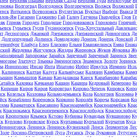
алей
Верхняя Пышма
Верхняя Салда
Верхняя Тура
Верхотурье
В
еновка
Волгоград
Волгодонск
Волгореченск
Волжск
Волжский
енск
Воткинск
Всеволожск
Вуглегірськ
Вуктыл
Выборг
Выкса
В
илов-Ям
Гагарин
Гаджиево
Гай
Галич
Гатчина
Гвардейск
Гдов
Г
няк
Горняк
Городец
Городище
Городовиковск
Гороховец
Горячий
ьевск
Гурьевск
Гусев
Гусиноозерск
Гусь-Хрустальный
Давлекан
нт
Десногорск
Джанкой
Дзержинск
Дзержинский
Дивногорск
Ди
к
Долгопрудный
Долинск
Домодедово
Донецк
Донецк
Донской
Д
теринбург
Елабуга
Елец
Елизово
Ельня
Еманжелинск
Емва
Енак
мский
Жердевка
Жигулевск
Жиздра
Жирновск
Жуков
Жуковка
Жу
Заполярный
Запорожье
Зарайск
Заречный
Заречный
Заринск
Зве
могорье
Златоуст
Злынка
Змеиногорск
Знаменск
Золоте
Зоринск
за
Иннополис
Инсар
Инта
Ипатово
Ирбит
Иркутск
Ирмино
Иси
д
Калининск
Калтан
Калуга
Кальміуське
Калязин
Камбарка
Каме
мышин
Камышлов
Канаш
Кандалакша
Канск
Карабаново
Караба
атайск
Каховка
Качканар
Кашин
Кашира
Кедровый
Кемерово
К
Кириши
Киров
Киров
Кировград
Кирово-Чепецк
Кировск
Киро
нск
Козельск
Козловка
Козьмодемьянск
Кола
Кологрив
Коломна
йск
Кораблино
Кореновск
Коркино
Королёв
Короча
Корсаков
Ко
охма
Краматорск
Красавино
Красноармейск
Красноармейск
Кра
к
Краснокамск
Красноперекопск
Краснослободск
Краснослободс
ки
Кропоткин
Крымск
Кстово
Кубинка
Кувандык
Кувшиново
Ку
ск
Курлово
Куровское
Курск
Куртамыш
Курчалой
Курчатов
Куса
Лениногорск
Ленинск
Ленинск-Кузнецкий
Ленск
Лермонтов
Ле
Поле
Лосино-Петровский
Луга
Луганск
Луза
Лукоянов
Лутугин