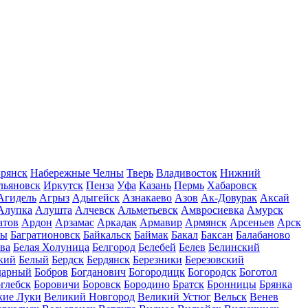
рянск
Набережные Челны
Тверь
Владивосток
Нижний
льяновск
Иркутск
Пенза
Уфа
Казань
Пермь
Хабаровск
Агидель
Агрыз
Адыгейск
Азнакаево
Азов
Ак-Довурак
Аксай
Алупка
Алушта
Алчевск
Альметьевск
Амвросиевка
Амурск
атов
Ардон
Арзамас
Аркадак
Армавир
Армянск
Арсеньев
Арск
лы
Багратионовск
Байкальск
Баймак
Бакал
Баксан
Балабаново
ва
Белая Холуница
Белгород
Белебей
Белев
Белинский
кий
Белый
Бердск
Бердянск
Березники
Березовский
дарный
Бобров
Богданович
Богородицк
Богородск
Боготол
глебск
Боровичи
Боровск
Бородино
Братск
Бронницы
Брянка
кие Луки
Великий Новгород
Великий Устюг
Вельск
Венев