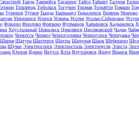
Сясьстрой
Тавда
Таврийск
Таганрог
Тайга
Тайшет
Талдом
Тали
Тихвин
Тихорецк
Тобольск
Тогучин
Токмак
Тольятти
Томари
То
ан
Туринск
Тутаев
Тында
Тырныауз
Тюкалинск
Тюмень
Уварово
артан
Урюпинск
Усинск
Усмань
Усолье
Усолье-Сибирское
Уссур
о
Фокино
Фролово
Фрязино
Фурманов
Хабаровск
Хадыженск
Х
івка
Хрустальный
Цивильск
Цимлянск
Циолковский
Чадан
Чайк
еповец
Черкесск
Чермоз
Черноголовка
Черногорск
Чернушка
Чер
Шарья
Шатура
Шахтерск
Шахты
Шахунья
Шацк
Шебекино
Шел
ры
Щучье
Электрогорск
Электросталь
Электроугли
Элиста
Энге
зань
Юхнов
Ядрин
Якутск
Ялта
Ялуторовск
Янаул
Яранск
Яро