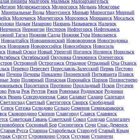
алая Вишера
Малгобек
Малмыж
Малоархангельск
Мегион
Медвежьегорск
Медногорск
Медынь
Межгорье
Минеральные Воды
Минусинск
Миньяр
Мирноград
Мирный
дейск
Молочанск
Мончегорск
Морозовск
Моршанск
Мосальск
волоки
Надым
Назарово
Назрань
Называевск
Нальчик
Нерчинск
Нерюнгри
Нестеров
Нефтегорск
Нефтекамск
ижний Тагил
Нижняя Салда
Нижняя Тура
Николаевск
Новоалтайск
Новоаннинский
Нововоронеж
Новогродовка
вск
Новоржев
Новороссийск
Новосибирск
Новосиль
нск
Новый Оскол
Новый Уренгой
Ногинск
Нолинск
Норильск
ктябрьск
Октябрьский
Окуловка
Олекминск
Оленегорск
стров
Островной
Острогожск
Отрадное
Отрадный
Оха
Оханск
льск
Перевоз
Пересвет
Переславль-Залесский
Пермь
Пестово
ки
Печора
Печоры
Пикалево
Пионерский
Питкяранта
Плавск
ные Зори
Полярный
Попасная
Поронайск
Порхов
Похвистнево
окопьевск
Пролетарск
Протвино
Прохладный
Псков
Пугачев
ово
Ревда
Реж
Реутов
Ржев
Ровеньки
Родинское
Родники
жск
Рязань
Сєвєродонецьк
Саки
Салават
Салаир
Салехард
Светлоград
Светлый
Светогорск
Свирск
Свободный
Севск
Сегежа
Селидово
Сельцо
Семенов
Семикаракорск
вск
Сковородино
Скопин
Славгород
Славск
Славянск
етск
Советская Гавань
Советский
Сокол
Соледар
Солигалич
сновоборск
Сосновый Бор
Сосногорск
Сочи
Спас-Деменск
Старая Русса
Старица
Старобельск
Стародуб
Старый Крым
ураж
Сургут
Суровикино
Сурск
Сусуман
Сухиничи