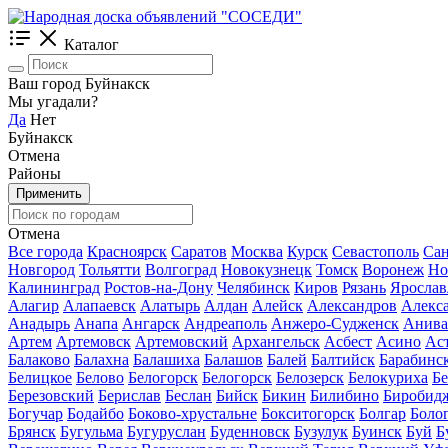
Каталог
Ваш город Буйнакск
Мы угадали?
Да
Нет
Буйнакск
Отмена
Районы
Применить
Отмена
Все города
Красноярск
Саратов
Москва
Курск
Севастополь
Сан
Новгород
Тольятти
Волгоград
Новокузнецк
Томск
Воронеж
Но
Калининград
Ростов-на-Дону
Челябинск
Киров
Рязань
Ярослав
Алагир
Алапаевск
Алатырь
Алдан
Алейск
Александров
Алекс
Анадырь
Анапа
Ангарск
Андреаполь
Анжеро-Судженск
Анива
Артем
Артемовск
Артемовский
Архангельск
Асбест
Асино
Ас
Балаково
Балахна
Балашиха
Балашов
Балей
Балтийск
Барабинс
Белицкое
Белово
Белогорск
Белогорск
Белозерск
Белокуриха
Б
Березовский
Берислав
Беслан
Бийск
Бикин
Билибино
Биробид
Богучар
Бодайбо
Боково-хрустальне
Бокситогорск
Болгар
Боло
Брянск
Бугульма
Бугуруслан
Буденновск
Бузулук
Буинск
Буй
Б