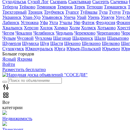
Суходільськ
Сухой Лог
Сызрань
Сыктывкар
Сысерть
Сычевка
Теберда
Тейково
Темников
Темрюк
Терек
Тетюши
Тимашевск
Трехгорный
Троицк
Трубчевск
Туапсе
Туймазы
Тула
Тулун
Тур
Украинск
Улан-Удэ
Ульяновск
Унеча
Урай
Урень
Уржум
Урус-М
Лабинск
Устюжна
Уфа
Ухта
Учалы
Уяр
Фатеж
Феодосия
Фокин
Хвалынск
Херсон
Хилок
Химки
Холм
Холмск
Хотьково
Хрест
Чегем
Чекалин
Челябинск
Чердынь
Черемхово
Черепаново
Чер
Чулым
Чусовой
Чухлома
Шагонар
Шадринск
Шали
Шарыпово
Шумерля
Шумиха
Шуя
Щастя
Щекино
Щелкино
Щелково
Щиг
Сухокумск
Южноуральск
Юрга
Юрьев-Польский
Юрьевец
Юрю
Больше городов
Ясный
Яхрома
Войти
Разместить бесплатно
Все
категории
Недвижимость
Транспорт