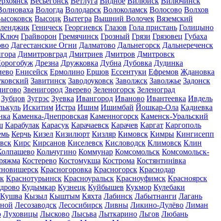
ерхоянск
Весьегонск
Ветлуга
Видное
Вилюйск
Вилючинск
Волноваха
Вологда
Володарск
Волоколамск
Волосово
Волхов
ысоковск
Высоцк
Вытегра
Вышний Волочек
Вяземский
еленджик
Геническ
Георгиевск
Глазов
Гола пристань
Голицыно
 Ключ
Грайворон
Гремячинск
Грозный
Грязи
Грязовец
Губаха
ово
Дагестанские Огни
Далматово
Дальнегорск
Дальнереченск
гора
Димитровград
Дмитриев
Дмитров
Дмитровск
орогобуж
Дрезна
Дружковка
Дубна
Дубовка
Дудинка
иево
Енисейск
Ермолино
Ершов
Ессентуки
Ефремов
Ждановка
ковский
Завитинск
Заводоуковск
Заволжск
Заволжье
Задонск
нигово
Звенигород
Зверево
Зеленогорск
Зеленоград
Зубцов
Зугрэс
Зуевка
Ивангород
Иваново
Ивантеевка
Ивдель
лькуль
Искитим
Истра
Ишим
Ишимбай
Йошкар-Ола
Кадиевка
нка
Каменка-Днепровская
Каменногорск
Каменск-Уральский
ш
Карабулак
Карасук
Карачаевск
Карачев
Каргат
Каргополь
емь
Керчь
Кизел
Кизилюрт
Кизляр
Кимовск
Кимры
Кингисепп
вск
Кирс
Кирсанов
Киселевск
Кисловодск
Климовск
Клин
Колпашево
Кольчугино
Коммунар
Комсомольск
Комсомольск-
ряжма
Костерево
Костомукша
Кострома
Костянтинівка
сновишерск
Красногоровка
Красногорск
Краснодар
к
Краснотурьинск
Красноуральск
Красноуфимск
Красноярск
дрово
Кудымкар
Кузнецк
Куйбышев
Кукмор
Кулебаки
Кушва
Кызыл
Кыштым
Кяхта
Лабинск
Лабытнанги
Лагань
сной
Лесозаводск
Лесосибирск
Ливны
Ликино-Дулёво
Лиман
о
Луховицы
Лысково
Лысьва
Лыткарино
Льгов
Любань