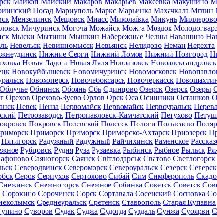
рск
Майкоп
Майский
Макаров
Макарьев
Макеевка
Макушино
М
риинский Посад
Мариуполь
Маркс
Марьинка
Махачкала
Мглин
вск
Мензелинск
Мещовск
Миасс
Миколаївка
Микунь
Миллерово
ловск
Мичуринск
Могоча
Можайск
Можга
Моздок
Молодогвар
нск
Мыски
Мытищи
Мышкин
Набережные Челны
Навашино
На
ль
Невельск
Невинномысск
Невьянск
Нелидово
Неман
Нерехта
жнеудинск
Нижние Серги
Нижний Ломов
Нижний Новгород
Н
аховка
Новая Ладога
Новая Ляля
Новоазовск
Новоалександровск
ецк
Новокуйбышевск
Новомичуринск
Новомосковск
Новопавло
уральск
Новохоперск
Новочебоксарск
Новочеркасск
Новошахти
Облучье
Обнинск
Обоянь
Обь
Одинцово
Озерск
Озерск
Озёры
О
г
Орехов
Орехово-Зуево
Орлов
Орск
Оса
Осинники
Осташков
О
анск
Певек
Пенза
Первомайск
Первомайск
Первоуральск
Перева
ьский
Петрозаводск
Петропавловск-Камчатский
Петухово
Петуш
окровск
Покровск
Полевской
Полесск
Пологи
Полысаево
Поляр
риморск
Приморск
Приморск
Приморско-Ахтарск
Приозерск
Пр
Пятигорск
Радужный
Радужный
Райчихинск
Раменское
Рассказ
ежное
Рубцовск
Рудня
Руза
Рузаевка
Рыбинск
Рыбное
Рыльск
Ря
афоново
Саяногорск
Саянск
Світлодарськ
Сватово
Светлогорск
льск
Северодвинск
Североморск
Североуральск
Северск
Северск
обск
Серов
Серпухов
Сертолово
Сибай
Сим
Симферополь
Скадо
Снежинск
Снежногорск
Снежное
Собинка
Советск
Советск
Сов
ы
Сорокино
Сорочинск
Сорск
Сортавала
Сосенский
Сосновка
Со
неколымск
Среднеуральск
Сретенск
Ставрополь
Старая Купавна
тупино
Суворов
Судак
Суджа
Судогда
Суздаль
Сунжа
Суоярви
С