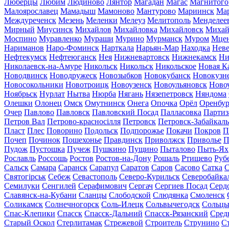
Люберцы
Любим
Людиново
Лянтор
Магадан
Магас
Магнитого
Малоярославец
Мамадыш
Мамоново
Мантурово
Мариинск
Ма
Междуреченск
Мезень
Меленки
Мелеуз
Мелитополь
Менделее
Мирный
Миусинск
Михайлов
Михайловка
Михайловск
Михай
Моспино
Муравленко
Мураши
Мурино
Мурманск
Муром
Мце
Нариманов
Наро-Фоминск
Нарткала
Нарьян-Мар
Находка
Неве
Нефтекумск
Нефтеюганск
Нея
Нижневартовск
Нижнекамск
Ни
Николаевск-на-Амуре
Никольск
Никольск
Никольское
Новая К
Новодвинск
Новодружеск
Новозыбков
Новокубанск
Новокузн
Новосокольники
Новотроицк
Новоузенск
Новоульяновск
Ново
Ноябрьск
Нурлат
Нытва
Нюрба
Нягань
Нязепетровск
Няндома
Олешки
Олонец
Омск
Омутнинск
Онега
Опочка
Орёл
Оренбур
Очер
Павлово
Павловск
Павловский Посад
Палласовка
Партиз
Петров Вал
Петрово-красносілля
Петровск
Петровск-Забайкал
Пласт
Плес
Поворино
Подольск
Подпорожье
Покачи
Покров
П
Почеп
Починок
Пошехонье
Правдинск
Приволжск
Приволье
П
Пудож
Пустошка
Пучеж
Пушкино
Пущино
Пыталово
Пыть-Ях
Рославль
Россошь
Ростов
Ростов-на-Дону
Рошаль
Ртищево
Руб
Сальск
Самара
Саранск
Сарапул
Саратов
Саров
Сасово
Сатка
С
Святогірськ
Себеж
Севастополь
Северо-Курильск
Северобайка
Семилуки
Сенгилей
Серафимович
Сергач
Сергиев Посад
Серд
Славянск-на-Кубани
Сланцы
Слободской
Слюдянка
Смоленск
Соликамск
Солнечногорск
Соль-Илецк
Сольвычегодск
Сольц
Спас-Клепики
Спасск
Спасск-Дальний
Спасск-Рязанский
Сред
Старый Оскол
Стерлитамак
Стрежевой
Строитель
Струнино
С