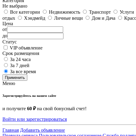
Категория
Не выбрано
Все категории
Недвижимость
Транспорт
Услуги
отдых
Хэндмейд
Личные вещи
Дом и Дача
Красо
Цена
от
до
Статус
VIP объявление
Срок размещения
За 24 часа
За 7 дней
За все время
Применить
Меню
Зарегистрируйтесь на нашем сайте
и получите
60 ₽
на свой бонусный счет!
Войти или зарегистрироваться
Главная
Добавить объявление
Правила сервиса
Пользовательское соглашение
Служба поддер