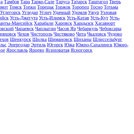
ца
Тамбов
Тара
Тарко-Сале
Таруса
Татарск
Таштагол
Тверь
ммот
Томск
Топки
Торецьк
Торжок
Торопец
Тосно
Тотьма
Углегорск
Угледар
Углич
Удачный
Удомля
Ужур
Узловая
ийск
Усть-Джегута
Усть-Илимск
Усть-Катав
Усть-Кут
Усть-
анты-Мансийск
Харабали
Харовск
Харцызск
Хасавюрт
овский
Чапаевск
Чаплыгин
Часов Яр
Чебаркуль
Чебоксары
няховск
Чехов
Чистополь
Чистяково
Чита
Чкаловск
Чудово
ехов
Шенкурск
Шилка
Шимановск
Шиханы
Шлиссельбург
льс
Энергодар
Эртиль
Югорск
Южа
Южно-Сахалинск
Южно-
вое
Ярославль
Ярцево
Ясиноватая
Ясногорск