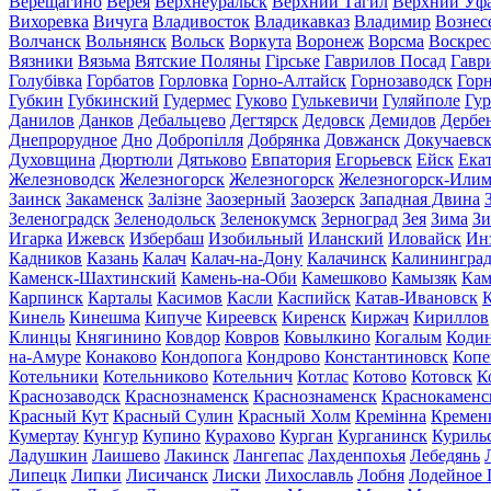
Верещагино
Верея
Верхнеуральск
Верхний Тагил
Верхний Уф
Вихоревка
Вичуга
Владивосток
Владикавказ
Владимир
Вознес
Волчанск
Вольнянск
Вольск
Воркута
Воронеж
Ворсма
Воскрес
Вязники
Вязьма
Вятские Поляны
Гірське
Гаврилов Посад
Гавр
Голубівка
Горбатов
Горловка
Горно-Алтайск
Горнозаводск
Гор
Губкин
Губкинский
Гудермес
Гуково
Гулькевичи
Гуляйполе
Гур
Данилов
Данков
Дебальцево
Дегтярск
Дедовск
Демидов
Дербе
Днепрорудное
Дно
Добропілля
Добрянка
Довжанск
Докучаевс
Духовщина
Дюртюли
Дятьково
Евпатория
Егорьевск
Ейск
Ека
Железноводск
Железногорск
Железногорск
Железногорск-Или
Заинск
Закаменск
Залізне
Заозерный
Заозерск
Западная Двина
Зеленоградск
Зеленодольск
Зеленокумск
Зерноград
Зея
Зима
Зи
Игарка
Ижевск
Избербаш
Изобильный
Иланский
Иловайск
Ин
Кадников
Казань
Калач
Калач-на-Дону
Калачинск
Калинингра
Каменск-Шахтинский
Камень-на-Оби
Камешково
Камызяк
Ка
Карпинск
Карталы
Касимов
Касли
Каспийск
Катав-Ивановск
К
Кинель
Кинешма
Кипуче
Киреевск
Киренск
Киржач
Кириллов
Клинцы
Княгинино
Ковдор
Ковров
Ковылкино
Когалым
Коди
на-Амуре
Конаково
Кондопога
Кондрово
Константиновск
Копе
Котельники
Котельниково
Котельнич
Котлас
Котово
Котовск
К
Краснозаводск
Краснознаменск
Краснознаменск
Краснокаменс
Красный Кут
Красный Сулин
Красный Холм
Кремінна
Кремен
Кумертау
Кунгур
Купино
Курахово
Курган
Курганинск
Куриль
Ладушкин
Лаишево
Лакинск
Лангепас
Лахденпохья
Лебедянь
Липецк
Липки
Лисичанск
Лиски
Лихославль
Лобня
Лодейное 