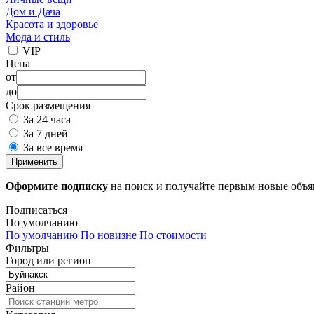
Дом и Дача
Красота и здоровье
Мода и стиль
VIP
Цена
от
до
Срок размещения
За 24 часа
За 7 дней
За все время
Применить
Оформите подписку
на поиск и получайте первым новые объ
Подписаться
По умолчанию
По умолчанию
По новизне
По стоимости
Фильтры
Город или регион
Район