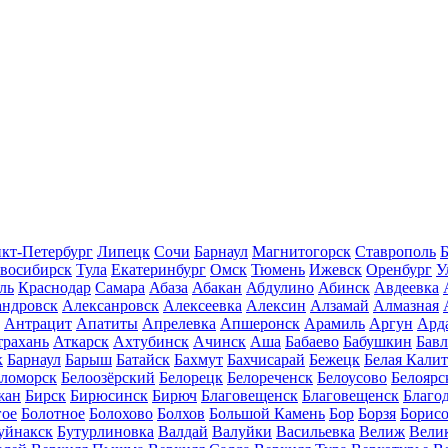
кт-Петербург
Липецк
Сочи
Барнаул
Магнитогорск
Ставрополь
Б
восибирск
Тула
Екатеринбург
Омск
Тюмень
Ижевск
Оренбург
У
ль
Краснодар
Самара
Абаза
Абакан
Абдулино
Абинск
Авдеевка
андровск
Алексанровск
Алексеевка
Алексин
Алзамай
Алмазная
Антрацит
Апатиты
Апрелевка
Апшеронск
Арамиль
Аргун
Ард
трахань
Аткарск
Ахтубинск
Ачинск
Аша
Бабаево
Бабушкин
Бав
к
Барнаул
Барыш
Батайск
Бахмут
Бахчисарай
Бежецк
Белая Калит
еломорск
Белоозёрский
Белорецк
Белореченск
Белоусово
Белоярс
жан
Бирск
Бирюсинск
Бирюч
Благовещенск
Благовещенск
Благо
гое
Болотное
Болохово
Болхов
Большой Камень
Бор
Борзя
Борисо
уйнакск
Бутурлиновка
Валдай
Валуйки
Васильевка
Велиж
Вели