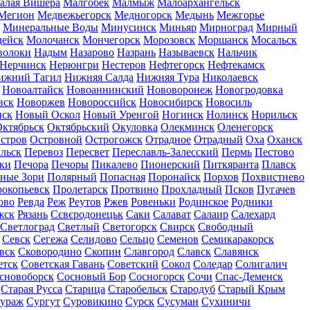
алая Вишера
Малгобек
Малмыж
Малоархангельск
Мегион
Медвежьегорск
Медногорск
Медынь
Межгорье
Минеральные Воды
Минусинск
Миньяр
Мирноград
Мирный
дейск
Молочанск
Мончегорск
Морозовск
Моршанск
Мосальск
волоки
Надым
Назарово
Назрань
Называевск
Нальчик
Нерчинск
Нерюнгри
Нестеров
Нефтегорск
Нефтекамск
ижний Тагил
Нижняя Салда
Нижняя Тура
Николаевск
Новоалтайск
Новоаннинский
Нововоронеж
Новогродовка
вск
Новоржев
Новороссийск
Новосибирск
Новосиль
нск
Новый Оскол
Новый Уренгой
Ногинск
Нолинск
Норильск
ктябрьск
Октябрьский
Окуловка
Олекминск
Оленегорск
стров
Островной
Острогожск
Отрадное
Отрадный
Оха
Оханск
льск
Перевоз
Пересвет
Переславль-Залесский
Пермь
Пестово
ки
Печора
Печоры
Пикалево
Пионерский
Питкяранта
Плавск
ные Зори
Полярный
Попасная
Поронайск
Порхов
Похвистнево
окопьевск
Пролетарск
Протвино
Прохладный
Псков
Пугачев
ово
Ревда
Реж
Реутов
Ржев
Ровеньки
Родинское
Родники
жск
Рязань
Сєвєродонецьк
Саки
Салават
Салаир
Салехард
Светлоград
Светлый
Светогорск
Свирск
Свободный
Севск
Сегежа
Селидово
Сельцо
Семенов
Семикаракорск
вск
Сковородино
Скопин
Славгород
Славск
Славянск
етск
Советская Гавань
Советский
Сокол
Соледар
Солигалич
сновоборск
Сосновый Бор
Сосногорск
Сочи
Спас-Деменск
Старая Русса
Старица
Старобельск
Стародуб
Старый Крым
ураж
Сургут
Суровикино
Сурск
Сусуман
Сухиничи