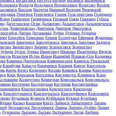
ерхоянск
Весьегонск
Ветлуга
Видное
Вилюйск
Вилючинск
Волноваха
Вологда
Володарск
Волоколамск
Волосово
Волхов
ысоковск
Высоцк
Вытегра
Вышний Волочек
Вяземский
еленджик
Геническ
Георгиевск
Глазов
Гола пристань
Голицыно
 Ключ
Грайворон
Гремячинск
Грозный
Грязи
Грязовец
Губаха
ово
Дагестанские Огни
Далматово
Дальнегорск
Дальнереченск
гора
Димитровград
Дмитриев
Дмитров
Дмитровск
орогобуж
Дрезна
Дружковка
Дубна
Дубовка
Дудинка
иево
Енисейск
Ермолино
Ершов
Ессентуки
Ефремов
Ждановка
ковский
Завитинск
Заводоуковск
Заволжск
Заволжье
Задонск
нигово
Звенигород
Зверево
Зеленогорск
Зеленоград
Зубцов
Зугрэс
Зуевка
Ивангород
Иваново
Ивантеевка
Ивдель
лькуль
Искитим
Истра
Ишим
Ишимбай
Йошкар-Ола
Кадиевка
нка
Каменка-Днепровская
Каменногорск
Каменск-Уральский
ш
Карабулак
Карасук
Карачаевск
Карачев
Каргат
Каргополь
емь
Керчь
Кизел
Кизилюрт
Кизляр
Кимовск
Кимры
Кингисепп
вск
Кирс
Кирсанов
Киселевск
Кисловодск
Климовск
Клин
Колпашево
Кольчугино
Коммунар
Комсомольск
Комсомольск-
ряжма
Костерево
Костомукша
Кострома
Костянтинівка
сновишерск
Красногоровка
Красногорск
Краснодар
к
Краснотурьинск
Красноуральск
Красноуфимск
Красноярск
дрово
Кудымкар
Кузнецк
Куйбышев
Кукмор
Кулебаки
Кушва
Кызыл
Кыштым
Кяхта
Лабинск
Лабытнанги
Лагань
сной
Лесозаводск
Лесосибирск
Ливны
Ликино-Дулёво
Лиман
о
Луховицы
Лысково
Лысьва
Лыткарино
Льгов
Любань