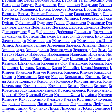
Верещагино
Верея
Верхнеуральск
Верхний Тагил
Верхний Уф
Вихоревка
Вичуга
Владивосток
Владикавказ
Владимир
Вознес
Волчанск
Вольнянск
Вольск
Воркута
Воронеж
Ворсма
Воскрес
Вязники
Вязьма
Вятские Поляны
Гірське
Гаврилов Посад
Гавр
Голубівка
Горбатов
Горловка
Горно-Алтайск
Горнозаводск
Гор
Губкин
Губкинский
Гудермес
Гуково
Гулькевичи
Гуляйполе
Гур
Данилов
Данков
Дебальцево
Дегтярск
Дедовск
Демидов
Дербе
Днепрорудное
Дно
Добропілля
Добрянка
Довжанск
Докучаевс
Духовщина
Дюртюли
Дятьково
Евпатория
Егорьевск
Ейск
Ека
Железноводск
Железногорск
Железногорск
Железногорск-Или
Заинск
Закаменск
Залізне
Заозерный
Заозерск
Западная Двина
Зеленоградск
Зеленодольск
Зеленокумск
Зерноград
Зея
Зима
Зи
Игарка
Ижевск
Избербаш
Изобильный
Иланский
Иловайск
Ин
Кадников
Казань
Калач
Калач-на-Дону
Калачинск
Калинингра
Каменск-Шахтинский
Камень-на-Оби
Камешково
Камызяк
Ка
Карпинск
Карталы
Касимов
Касли
Каспийск
Катав-Ивановск
К
Кинель
Кинешма
Кипуче
Киреевск
Киренск
Киржач
Кириллов
Клинцы
Княгинино
Ковдор
Ковров
Ковылкино
Когалым
Коди
на-Амуре
Конаково
Кондопога
Кондрово
Константиновск
Копе
Котельники
Котельниково
Котельнич
Котлас
Котово
Котовск
К
Краснозаводск
Краснознаменск
Краснознаменск
Краснокаменс
Красный Кут
Красный Сулин
Красный Холм
Кремінна
Кремен
Кумертау
Кунгур
Купино
Курахово
Курган
Курганинск
Куриль
Ладушкин
Лаишево
Лакинск
Лангепас
Лахденпохья
Лебедянь
Липецк
Липки
Лисичанск
Лиски
Лихославль
Лобня
Лодейное 