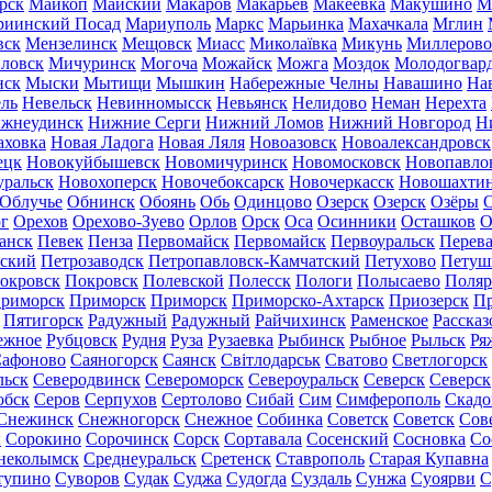
рск
Майкоп
Майский
Макаров
Макарьев
Макеевка
Макушино
М
риинский Посад
Мариуполь
Маркс
Марьинка
Махачкала
Мглин
вск
Мензелинск
Мещовск
Миасс
Миколаївка
Микунь
Миллерово
ловск
Мичуринск
Могоча
Можайск
Можга
Моздок
Молодогвар
нск
Мыски
Мытищи
Мышкин
Набережные Челны
Навашино
На
ль
Невельск
Невинномысск
Невьянск
Нелидово
Неман
Нерехта
жнеудинск
Нижние Серги
Нижний Ломов
Нижний Новгород
Н
аховка
Новая Ладога
Новая Ляля
Новоазовск
Новоалександровск
ецк
Новокуйбышевск
Новомичуринск
Новомосковск
Новопавло
уральск
Новохоперск
Новочебоксарск
Новочеркасск
Новошахти
Облучье
Обнинск
Обоянь
Обь
Одинцово
Озерск
Озерск
Озёры
О
г
Орехов
Орехово-Зуево
Орлов
Орск
Оса
Осинники
Осташков
О
анск
Певек
Пенза
Первомайск
Первомайск
Первоуральск
Перева
ьский
Петрозаводск
Петропавловск-Камчатский
Петухово
Петуш
окровск
Покровск
Полевской
Полесск
Пологи
Полысаево
Поляр
риморск
Приморск
Приморск
Приморско-Ахтарск
Приозерск
Пр
Пятигорск
Радужный
Радужный
Райчихинск
Раменское
Рассказ
ежное
Рубцовск
Рудня
Руза
Рузаевка
Рыбинск
Рыбное
Рыльск
Ря
афоново
Саяногорск
Саянск
Світлодарськ
Сватово
Светлогорск
льск
Северодвинск
Североморск
Североуральск
Северск
Северск
обск
Серов
Серпухов
Сертолово
Сибай
Сим
Симферополь
Скадо
Снежинск
Снежногорск
Снежное
Собинка
Советск
Советск
Сов
ы
Сорокино
Сорочинск
Сорск
Сортавала
Сосенский
Сосновка
Со
неколымск
Среднеуральск
Сретенск
Ставрополь
Старая Купавна
тупино
Суворов
Судак
Суджа
Судогда
Суздаль
Сунжа
Суоярви
С