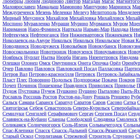
Люберцы
Любим
Людиново
Лянтор
Магадан
Магас
Магнитого
Малоярославец
Мамадыш
Мамоново
Мантурово
Мариинск
Ма
Междуреченск
Мезень
Меленки
Мелеуз
Мелитополь
Менделее
Мирный
Миусинск
Михайлов
Михайловка
Михайловск
Михай
Моспино
Муравленко
Мураши
Мурино
Мурманск
Муром
Мце
Нариманов
Наро-Фоминск
Нарткала
Нарьян-Мар
Находка
Неве
Нефтекумск
Нефтеюганск
Нея
Нижневартовск
Нижнекамск
Ни
Николаевск-на-Амуре
Никольск
Никольск
Никольское
Новая К
Новодвинск
Новодружеск
Новозыбков
Новокубанск
Новокузн
Новосокольники
Новотроицк
Новоузенск
Новоульяновск
Ново
Ноябрьск
Нурлат
Нытва
Нюрба
Нягань
Нязепетровск
Няндома
Олешки
Олонец
Омск
Омутнинск
Онега
Опочка
Орёл
Оренбур
Очер
Павлово
Павловск
Павловский Посад
Палласовка
Партиз
Петров Вал
Петрово-красносілля
Петровск
Петровск-Забайкал
Пласт
Плес
Поворино
Подольск
Подпорожье
Покачи
Покров
П
Почеп
Починок
Пошехонье
Правдинск
Приволжск
Приволье
П
Пудож
Пустошка
Пучеж
Пушкино
Пущино
Пыталово
Пыть-Ях
Рославль
Россошь
Ростов
Ростов-на-Дону
Рошаль
Ртищево
Руб
Сальск
Самара
Саранск
Сарапул
Саратов
Саров
Сасово
Сатка
С
Святогірськ
Себеж
Севастополь
Северо-Курильск
Северобайка
Семилуки
Сенгилей
Серафимович
Сергач
Сергиев Посад
Серд
Славянск-на-Кубани
Сланцы
Слободской
Слюдянка
Смоленск
Соликамск
Солнечногорск
Соль-Илецк
Сольвычегодск
Сольц
Спас-Клепики
Спасск
Спасск-Дальний
Спасск-Рязанский
Сред
Старый Оскол
Стерлитамак
Стрежевой
Строитель
Струнино
С