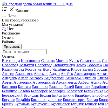
Каталог
Ваш город Рассказово
Мы угадали?
Да
Нет
Рассказово
Отмена
Районы
Применить
Отмена
Все города
Красноярск
Саратов
Москва
Курск
Севастополь
Сан
Новгород
Тольятти
Волгоград
Новокузнецк
Томск
Воронеж
Но
Калининград
Ростов-на-Дону
Челябинск
Киров
Рязань
Ярослав
Алагир
Алапаевск
Алатырь
Алдан
Алейск
Александров
Алекс
Анадырь
Анапа
Ангарск
Андреаполь
Анжеро-Судженск
Анива
Артем
Артемовск
Артемовский
Архангельск
Асбест
Асино
Ас
Балаково
Балахна
Балашиха
Балашов
Балей
Балтийск
Барабинс
Белицкое
Белово
Белогорск
Белогорск
Белозерск
Белокуриха
Б
Березовский
Берислав
Беслан
Бийск
Бикин
Билибино
Биробид
Богучар
Бодайбо
Боково-хрустальне
Бокситогорск
Болгар
Боло
Брянск
Бугульма
Бугуруслан
Буденновск
Бузулук
Буинск
Буй
Б