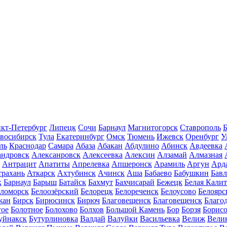
кт-Петербург
Липецк
Сочи
Барнаул
Магнитогорск
Ставрополь
Б
восибирск
Тула
Екатеринбург
Омск
Тюмень
Ижевск
Оренбург
У
ль
Краснодар
Самара
Абаза
Абакан
Абдулино
Абинск
Авдеевка
андровск
Алексанровск
Алексеевка
Алексин
Алзамай
Алмазная
Антрацит
Апатиты
Апрелевка
Апшеронск
Арамиль
Аргун
Ард
трахань
Аткарск
Ахтубинск
Ачинск
Аша
Бабаево
Бабушкин
Бав
к
Барнаул
Барыш
Батайск
Бахмут
Бахчисарай
Бежецк
Белая Калит
еломорск
Белоозёрский
Белорецк
Белореченск
Белоусово
Белоярс
жан
Бирск
Бирюсинск
Бирюч
Благовещенск
Благовещенск
Благо
гое
Болотное
Болохово
Болхов
Большой Камень
Бор
Борзя
Борисо
уйнакск
Бутурлиновка
Валдай
Валуйки
Васильевка
Велиж
Вели