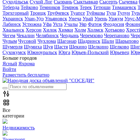
Суходільськ
Сухой Лог
Сызрань
Сыктывкар
Сысерть
Сычевка
Теберда
Тейково
Темников
Темрюк
Терек
Тетюши
Тимашевск
Трехгорный
Троицк
Трубчевск
Туапсе
Туймазы
Тула
Тулун
Тур
Украинск
Улан-Удэ
Ульяновск
Унеча
Урай
Урень
Уржум
Урус-М
Лабинск
Устюжна
Уфа
Ухта
Учалы
Уяр
Фатеж
Феодосия
Фокин
Хвалынск
Херсон
Хилок
Химки
Холм
Холмск
Хотьково
Хрест
Чегем
Чекалин
Челябинск
Чердынь
Черемхово
Черепаново
Чер
Чулым
Чусовой
Чухлома
Шагонар
Шадринск
Шали
Шарыпово
Шумерля
Шумиха
Шуя
Щастя
Щекино
Щелкино
Щелково
Щиг
Сухокумск
Южноуральск
Юрга
Юрьев-Польский
Юрьевец
Юрю
Больше городов
Ясный
Яхрома
Войти
Разместить бесплатно
Все
категории
Недвижимость
Транспорт