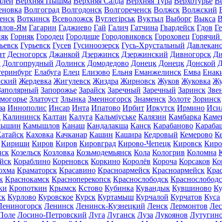
алей
Верхняя Пышма
Верхняя Салда
Верхняя Тура
Верхотурье
В
еновка
Волгоград
Волгодонск
Волгореченск
Волжск
Волжский
енск
Воткинск
Всеволожск
Вуглегірськ
Вуктыл
Выборг
Выкса
В
илов-Ям
Гагарин
Гаджиево
Гай
Галич
Гатчина
Гвардейск
Гдов
Г
няк
Горняк
Городец
Городище
Городовиковск
Гороховец
Горячий
ьевск
Гурьевск
Гусев
Гусиноозерск
Гусь-Хрустальный
Давлекан
нт
Десногорск
Джанкой
Дзержинск
Дзержинский
Дивногорск
Ди
к
Долгопрудный
Долинск
Домодедово
Донецк
Донецк
Донской
Д
теринбург
Елабуга
Елец
Елизово
Ельня
Еманжелинск
Емва
Енак
мский
Жердевка
Жигулевск
Жиздра
Жирновск
Жуков
Жуковка
Жу
Заполярный
Запорожье
Зарайск
Заречный
Заречный
Заринск
Зве
могорье
Златоуст
Злынка
Змеиногорск
Знаменск
Золоте
Зоринск
за
Иннополис
Инсар
Инта
Ипатово
Ирбит
Иркутск
Ирмино
Иси
д
Калининск
Калтан
Калуга
Кальміуське
Калязин
Камбарка
Каме
мышин
Камышлов
Канаш
Кандалакша
Канск
Карабаново
Караба
атайск
Каховка
Качканар
Кашин
Кашира
Кедровый
Кемерово
К
Кириши
Киров
Киров
Кировград
Кирово-Чепецк
Кировск
Киро
нск
Козельск
Козловка
Козьмодемьянск
Кола
Кологрив
Коломна
йск
Кораблино
Кореновск
Коркино
Королёв
Короча
Корсаков
Ко
охма
Краматорск
Красавино
Красноармейск
Красноармейск
Кра
к
Краснокамск
Красноперекопск
Краснослободск
Краснослободс
ки
Кропоткин
Крымск
Кстово
Кубинка
Кувандык
Кувшиново
Ку
ск
Курлово
Куровское
Курск
Куртамыш
Курчалой
Курчатов
Куса
Лениногорск
Ленинск
Ленинск-Кузнецкий
Ленск
Лермонтов
Ле
Поле
Лосино-Петровский
Луга
Луганск
Луза
Лукоянов
Лутугин