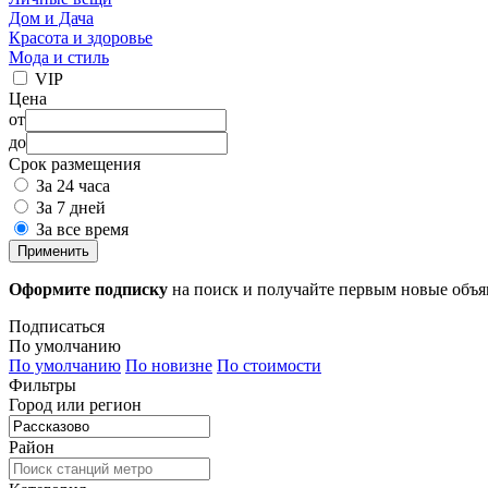
Дом и Дача
Красота и здоровье
Мода и стиль
VIP
Цена
от
до
Срок размещения
За 24 часа
За 7 дней
За все время
Применить
Оформите подписку
на поиск и получайте первым новые объ
Подписаться
По умолчанию
По умолчанию
По новизне
По стоимости
Фильтры
Город или регион
Район