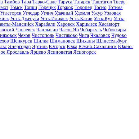
ца
Тамбов
Тара
Тарко-Сале
Таруса
Татарск
Таштагол
Тверь
ммот
Томск
Топки
Торецьк
Торжок
Торопец
Тосно
Тотьма
Углегорск
Угледар
Углич
Удачный
Удомля
Ужур
Узловая
ийск
Усть-Джегута
Усть-Илимск
Усть-Катав
Усть-Кут
Усть-
анты-Мансийск
Харабали
Харовск
Харцызск
Хасавюрт
овский
Чапаевск
Чаплыгин
Часов Яр
Чебаркуль
Чебоксары
няховск
Чехов
Чистополь
Чистяково
Чита
Чкаловск
Чудово
ехов
Шенкурск
Шилка
Шимановск
Шиханы
Шлиссельбург
льс
Энергодар
Эртиль
Югорск
Южа
Южно-Сахалинск
Южно-
вое
Ярославль
Ярцево
Ясиноватая
Ясногорск