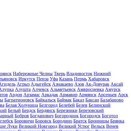
рянск
Набережные Челны
Тверь
Владивосток
Нижний
льяновск
Иркутск
Пенза
Уфа
Казань
Пермь
Хабаровск
Агидель
Агрыз
Адыгейск
Азнакаево
Азов
Ак-Довурак
Аксай
Алупка
Алушта
Алчевск
Альметьевск
Амвросиевка
Амурск
атов
Ардон
Арзамас
Аркадак
Армавир
Армянск
Арсеньев
Арск
лы
Багратионовск
Байкальск
Баймак
Бакал
Баксан
Балабаново
ва
Белая Холуница
Белгород
Белебей
Белев
Белинский
кий
Белый
Бердск
Бердянск
Березники
Березовский
дарный
Бобров
Богданович
Богородицк
Богородск
Боготол
глебск
Боровичи
Боровск
Бородино
Братск
Бронницы
Брянка
кие Луки
Великий Новгород
Великий Устюг
Вельск
Венев