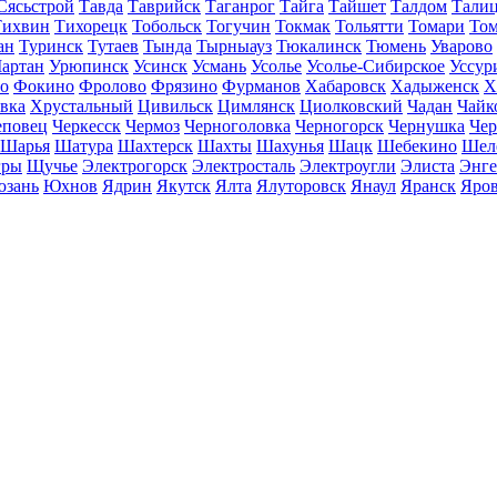
Сясьстрой
Тавда
Таврийск
Таганрог
Тайга
Тайшет
Талдом
Тали
Тихвин
Тихорецк
Тобольск
Тогучин
Токмак
Тольятти
Томари
То
ан
Туринск
Тутаев
Тында
Тырныауз
Тюкалинск
Тюмень
Уварово
артан
Урюпинск
Усинск
Усмань
Усолье
Усолье-Сибирское
Уссур
о
Фокино
Фролово
Фрязино
Фурманов
Хабаровск
Хадыженск
Х
івка
Хрустальный
Цивильск
Цимлянск
Циолковский
Чадан
Чайк
еповец
Черкесск
Чермоз
Черноголовка
Черногорск
Чернушка
Чер
Шарья
Шатура
Шахтерск
Шахты
Шахунья
Шацк
Шебекино
Шел
ры
Щучье
Электрогорск
Электросталь
Электроугли
Элиста
Энге
зань
Юхнов
Ядрин
Якутск
Ялта
Ялуторовск
Янаул
Яранск
Яро