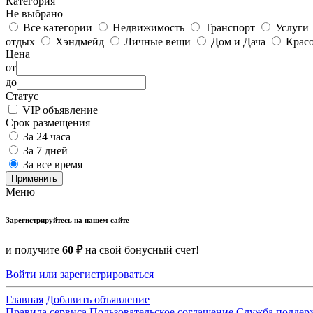
Категория
Не выбрано
Все категории
Недвижимость
Транспорт
Услуги
отдых
Хэндмейд
Личные вещи
Дом и Дача
Красо
Цена
от
до
Статус
VIP объявление
Срок размещения
За 24 часа
За 7 дней
За все время
Применить
Меню
Зарегистрируйтесь на нашем сайте
и получите
60 ₽
на свой бонусный счет!
Войти или зарегистрироваться
Главная
Добавить объявление
Правила сервиса
Пользовательское соглашение
Служба поддер