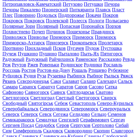
Петропавловск-Камчатский
Петухово
Петушки
Печора
Печоры
Пикалево
Пионерский
Питкяранта
Плавск
Пласт
Плес
Поворино
Подольск
Подпорожье
Покачи
Покров
Покровск
Покровск
Полевской
Полесск
Пологи
Полысаево
Полярные Зори
Полярный
Попасная
Поронайск
Порхов
Похвистнево
Почеп
Починок
Пошехонье
Правдинск
Приволжск
Приволье
Приморск
Приморск
Приморск
Приморско-Ахтарск
Приозерск
Прокопьевск
Пролетарск
Протвино
Прохладный
Псков
Пугачев
Пудож
Пустошка
Пучеж
Пушкино
Пущино
Пыталово
Пыть-Ях
Пятигорск
Радужный
Радужный
Райчихинск
Раменское
Рассказово
Ревда
Реж
Реутов
Ржев
Ровеньки
Родинское
Родники
Рославль
Россошь
Ростов
Ростов-на-Дону
Рошаль
Ртищево
Рубежное
Рубцовск
Рудня
Руза
Рузаевка
Рыбинск
Рыбное
Рыльск
Ряжск
Рязань
Сєвєродонецьк
Саки
Салават
Салаир
Салехард
Сальск
Самара
Саранск
Сарапул
Саратов
Саров
Сасово
Сатка
Сафоново
Саяногорск
Саянск
Світлодарськ
Сватово
Светлогорск
Светлоград
Светлый
Светогорск
Свирск
Свободный
Святогірськ
Себеж
Севастополь
Северо-Курильск
Северобайкальск
Северодвинск
Североморск
Североуральск
Северск
Северск
Севск
Сегежа
Селидово
Сельцо
Семенов
Семикаракорск
Семилуки
Сенгилей
Серафимович
Сергач
Сергиев Посад
Сердобск
Серов
Серпухов
Сертолово
Сибай
Сим
Симферополь
Скадовск
Сковородино
Скопин
Славгород
Славск
Славянск
Славянск-на-Кубани
Сланцы
Слободской