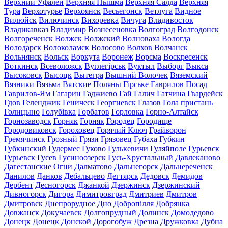
Верхний Уфалей
Верхняя Пышма
Верхняя Салда
Верхняя
Тура
Верхотурье
Верхоянск
Весьегонск
Ветлуга
Видное
Вилюйск
Вилючинск
Вихоревка
Вичуга
Владивосток
Владикавказ
Владимир
Вознесеновка
Волгоград
Волгодонск
Волгореченск
Волжск
Волжский
Волноваха
Вологда
Володарск
Волоколамск
Волосово
Волхов
Волчанск
Вольнянск
Вольск
Воркута
Воронеж
Ворсма
Воскресенск
Воткинск
Всеволожск
Вуглегірськ
Вуктыл
Выборг
Выкса
Высоковск
Высоцк
Вытегра
Вышний Волочек
Вяземский
Вязники
Вязьма
Вятские Поляны
Гірське
Гаврилов Посад
Гаврилов-Ям
Гагарин
Гаджиево
Гай
Галич
Гатчина
Гвардейск
Гдов
Геленджик
Геническ
Георгиевск
Глазов
Гола пристань
Голицыно
Голубівка
Горбатов
Горловка
Горно-Алтайск
Горнозаводск
Горняк
Горняк
Городец
Городище
Городовиковск
Гороховец
Горячий Ключ
Грайворон
Гремячинск
Грозный
Грязи
Грязовец
Губаха
Губкин
Губкинский
Гудермес
Гуково
Гулькевичи
Гуляйполе
Гурьевск
Гурьевск
Гусев
Гусиноозерск
Гусь-Хрустальный
Давлеканово
Дагестанские Огни
Далматово
Дальнегорск
Дальнереченск
Данилов
Данков
Дебальцево
Дегтярск
Дедовск
Демидов
Дербент
Десногорск
Джанкой
Дзержинск
Дзержинский
Дивногорск
Дигора
Димитровград
Дмитриев
Дмитров
Дмитровск
Днепрорудное
Дно
Добропілля
Добрянка
Довжанск
Докучаевск
Долгопрудный
Долинск
Домодедово
Донецк
Донецк
Донской
Дорогобуж
Дрезна
Дружковка
Дубна