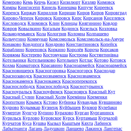
Кемерово
Кемь
Керчь
Кизел
Кизилюрт
Кизляр
Кимовск
Кимры
Кингисепп
Кинель
Кинешма
Кипуче
Киреевск
Киренск
Киржач
Кириллов
Кириши
Киров
Киров
Кировград
Кирово-Чепецк
Кировск
Кировск
Кирс
Кирсанов
Киселевск
Кисловодск
Климовск
Клин
Клинцы
Княгинино
Ковдор
Ковров
Ковылкино
Когалым
Кодинск
Козельск
Козловка
Козьмодемьянск
Кола
Кологрив
Коломна
Колпашево
Кольчугино
Коммунар
Комсомольск
Комсомольск-на-Амуре
Конаково
Кондопога
Кондрово
Константиновск
Копейск
Кораблино
Кореновск
Коркино
Королёв
Короча
Корсаков
Коряжма
Костерево
Костомукша
Кострома
Костянтинівка
Котельники
Котельниково
Котельнич
Котлас
Котово
Котовск
Кохма
Краматорск
Красавино
Красноармейск
Красноармейск
Красновишерск
Красногоровка
Красногорск
Краснодар
Краснозаводск
Краснознаменск
Краснознаменск
Краснокаменск
Краснокамск
Красноперекопск
Краснослободск
Краснослободск
Краснотурьинск
Красноуральск
Красноуфимск
Красноярск
Красный Кут
Красный Сулин
Красный Холм
Кремінна
Кременки
Кропоткин
Крымск
Кстово
Кубинка
Кувандык
Кувшиново
Кудрово
Кудымкар
Кузнецк
Куйбышев
Кукмор
Кулебаки
Кумертау
Кунгур
Купино
Курахово
Курган
Курганинск
Курильск
Курлово
Куровское
Курск
Куртамыш
Курчалой
Курчатов
Куса
Кушва
Кызыл
Кыштым
Кяхта
Лабинск
Лабытнанги
Лагань
Ладушкин
Лаишево
Лакинск
Лангепас