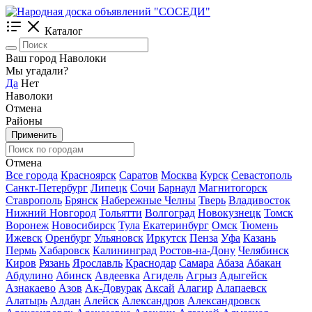
Каталог
Ваш город Наволоки
Мы угадали?
Да
Нет
Наволоки
Отмена
Районы
Применить
Отмена
Все города
Красноярск
Саратов
Москва
Курск
Севастополь
Санкт-Петербург
Липецк
Сочи
Барнаул
Магнитогорск
Ставрополь
Брянск
Набережные Челны
Тверь
Владивосток
Нижний Новгород
Тольятти
Волгоград
Новокузнецк
Томск
Воронеж
Новосибирск
Тула
Екатеринбург
Омск
Тюмень
Ижевск
Оренбург
Ульяновск
Иркутск
Пенза
Уфа
Казань
Пермь
Хабаровск
Калининград
Ростов-на-Дону
Челябинск
Киров
Рязань
Ярославль
Краснодар
Самара
Абаза
Абакан
Абдулино
Абинск
Авдеевка
Агидель
Агрыз
Адыгейск
Азнакаево
Азов
Ак-Довурак
Аксай
Алагир
Алапаевск
Алатырь
Алдан
Алейск
Александров
Александровск