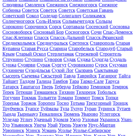
Слюдянка
Смоленск
Снежинск
Снежногорск
Снежное
Собинка
Советск
Советск
Советск
Советская Гавань
Советский
Сокол
Соледар
Солигалич
Соликамск
Солнечногорск
Соль-Илецк
Сольвычегодск
Сольцы
Сорокино
Сорочинск
Сорск
Сортавала
Сосенский
Сосновка
Сосновоборск
Сосновый Бор
Сосногорск
Сочи
Спас-Деменск
Спас-Клепики
Спасск
Спасск-Дальний
Спасск-Рязанский
Среднеколымск
Среднеуральск
Сретенск
Ставрополь
Старая
Купавна
Старая Русса
Старица
Старобельск
Стародуб
Старый
Крым
Старый Оскол
Стерлитамак
Стрежевой
Строитель
Струнино
Ступино
Суворов
Судак
Суджа
Судогда
Суздаль
Сунжа
Суоярви
Сураж
Сургут
Суровикино
Сурск
Сусуман
Сухиничи
Суходільськ
Сухой Лог
Сызрань
Сыктывкар
Сысерть
Сычевка
Сясьстрой
Тавда
Таврийск
Таганрог
Тайга
Тайшет
Талдом
Талица
Тамбов
Тара
Тарко-Сале
Таруса
Татарск
Таштагол
Тверь
Теберда
Тейково
Темников
Темрюк
Терек
Тетюши
Тимашевск
Тихвин
Тихорецк
Тобольск
Тогучин
Токмак
Тольятти
Томари
Томмот
Томск
Топки
Торецьк
Торжок
Торопец
Тосно
Тотьма
Трехгорный
Троицк
Трубчевск
Туапсе
Туймазы
Тула
Тулун
Туран
Туринск
Тутаев
Тында
Тырныауз
Тюкалинск
Тюмень
Уварово
Углегорск
Угледар
Углич
Удачный
Удомля
Ужур
Узловая
Украинск
Улан-
Удэ
Ульяновск
Унеча
Урай
Урень
Уржум
Урус-Мартан
Урюпинск
Усинск
Усмань
Усолье
Усолье-Сибирское
Уссурийск
Усть-Джегута
Усть-Илимск
Усть-Катав
Усть-Кут