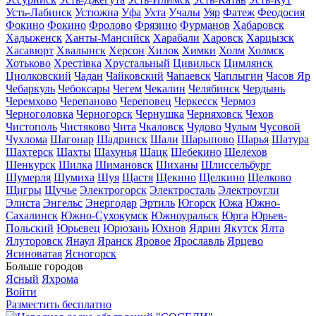
Усть-Лабинск
Устюжна
Уфа
Ухта
Учалы
Уяр
Фатеж
Феодосия
Фокино
Фокино
Фролово
Фрязино
Фурманов
Хабаровск
Хадыженск
Ханты-Мансийск
Харабали
Харовск
Харцызск
Хасавюрт
Хвалынск
Херсон
Хилок
Химки
Холм
Холмск
Хотьково
Хрестівка
Хрустальный
Цивильск
Цимлянск
Циолковский
Чадан
Чайковский
Чапаевск
Чаплыгин
Часов Яр
Чебаркуль
Чебоксары
Чегем
Чекалин
Челябинск
Чердынь
Черемхово
Черепаново
Череповец
Черкесск
Чермоз
Черноголовка
Черногорск
Чернушка
Черняховск
Чехов
Чистополь
Чистяково
Чита
Чкаловск
Чудово
Чулым
Чусовой
Чухлома
Шагонар
Шадринск
Шали
Шарыпово
Шарья
Шатура
Шахтерск
Шахты
Шахунья
Шацк
Шебекино
Шелехов
Шенкурск
Шилка
Шимановск
Шиханы
Шлиссельбург
Шумерля
Шумиха
Шуя
Щастя
Щекино
Щелкино
Щелково
Щигры
Щучье
Электрогорск
Электросталь
Электроугли
Элиста
Энгельс
Энергодар
Эртиль
Югорск
Южа
Южно-
Сахалинск
Южно-Сухокумск
Южноуральск
Юрга
Юрьев-
Польский
Юрьевец
Юрюзань
Юхнов
Ядрин
Якутск
Ялта
Ялуторовск
Янаул
Яранск
Яровое
Ярославль
Ярцево
Ясиноватая
Ясногорск
Больше городов
Ясный
Яхрома
Войти
Разместить бесплатно