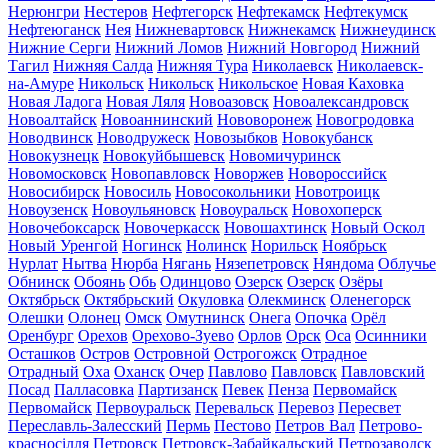
Нерюнгри
Нестеров
Нефтегорск
Нефтекамск
Нефтекумск
Нефтеюганск
Нея
Нижневартовск
Нижнекамск
Нижнеудинск
Нижние Серги
Нижний Ломов
Нижний Новгород
Нижний
Тагил
Нижняя Салда
Нижняя Тура
Николаевск
Николаевск-
на-Амуре
Никольск
Никольск
Никольское
Новая Каховка
Новая Ладога
Новая Ляля
Новоазовск
Новоалександровск
Новоалтайск
Новоаннинский
Нововоронеж
Новогродовка
Новодвинск
Новодружеск
Новозыбков
Новокубанск
Новокузнецк
Новокуйбышевск
Новомичуринск
Новомосковск
Новопавловск
Новоржев
Новороссийск
Новосибирск
Новосиль
Новосокольники
Новотроицк
Новоузенск
Новоульяновск
Новоуральск
Новохоперск
Новочебоксарск
Новочеркасск
Новошахтинск
Новый Оскол
Новый Уренгой
Ногинск
Нолинск
Норильск
Ноябрьск
Нурлат
Нытва
Нюрба
Нягань
Нязепетровск
Няндома
Облучье
Обнинск
Обоянь
Обь
Одинцово
Озерск
Озерск
Озёры
Октябрьск
Октябрьский
Окуловка
Олекминск
Оленегорск
Олешки
Олонец
Омск
Омутнинск
Онега
Опочка
Орёл
Оренбург
Орехов
Орехово-Зуево
Орлов
Орск
Оса
Осинники
Осташков
Остров
Островной
Острогожск
Отрадное
Отрадный
Оха
Оханск
Очер
Павлово
Павловск
Павловский
Посад
Палласовка
Партизанск
Певек
Пенза
Первомайск
Первомайск
Первоуральск
Перевальск
Перевоз
Пересвет
Переславль-Залесский
Пермь
Пестово
Петров Вал
Петрово-
красносілля
Петровск
Петровск-Забайкальский
Петрозаводск