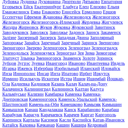
Дубовка
Дудинка
Духовщина
Дюртюли
Дятьково
Евпатория
Егорьевск
Ейск
Екатеринбург
Елабуга
Елец
Елизово
Ельня
Еманжелинск
Емва
Енакиево
Енисейск
Ермолино
Ершов
Ессентуки
Ефремов
Ждановка
Железноводск
Железногорск
Железногорск
Железногорск-Илимский
Жердевка
Жигулевск
Жиздра
Жирновск
Жуков
Жуковка
Жуковский
Завитинск
Заводоуковск
Заволжск
Заволжье
Задонск
Заинск
Закаменск
Залізне
Заозерный
Заозерск
Западная Двина
Заполярный
Запорожье
Зарайск
Заречный
Заречный
Заринск
Звенигово
Звенигород
Зверево
Зеленогорск
Зеленоград
Зеленоградск
Зеленодольск
Зеленокумск
Зерноград
Зея
Зима
Зимогорье
Златоуст
Злынка
Змеиногорск
Знаменск
Золоте
Зоринск
Зубцов
Зугрэс
Зуевка
Ивангород
Иваново
Ивантеевка
Ивдель
Игарка
Ижевск
Избербаш
Изобильный
Иланский
Иловайск
Инза
Иннополис
Инсар
Инта
Ипатово
Ирбит
Иркутск
Ирмино
Исилькуль
Искитим
Истра
Ишим
Ишимбай
Йошкар-
Ола
Кадиевка
Кадников
Казань
Калач
Калач-на-Дону
Калачинск
Калининград
Калининск
Калтан
Калуга
Кальміуське
Калязин
Камбарка
Каменка
Каменка-
Днепровская
Каменногорск
Каменск-Уральский
Каменск-
Шахтинский
Камень-на-Оби
Камешково
Камызяк
Камышин
Камышлов
Канаш
Кандалакша
Канск
Карабаново
Карабаш
Карабулак
Карасук
Карачаевск
Карачев
Каргат
Каргополь
Карпинск
Карталы
Касимов
Касли
Каспийск
Катав-Ивановск
Катайск
Каховка
Качканар
Кашин
Кашира
Кедровый