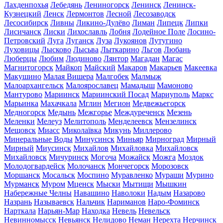
Лахденпохья
Лебедянь
Лениногорск
Ленинск
Ленинск-
Кузнецкий
Ленск
Лермонтов
Лесной
Лесозаводск
Лесосибирск
Ливны
Ликино-Дулёво
Лиман
Липецк
Липки
Лисичанск
Лиски
Лихославль
Лобня
Лодейное Поле
Лосино-
Петровский
Луга
Луганск
Луза
Лукоянов
Лутугино
Луховицы
Лысково
Лысьва
Лыткарино
Льгов
Любань
Люберцы
Любим
Людиново
Лянтор
Магадан
Магас
Магнитогорск
Майкоп
Майский
Макаров
Макарьев
Макеевка
Макушино
Малая Вишера
Малгобек
Малмыж
Малоархангельск
Малоярославец
Мамадыш
Мамоново
Мантурово
Мариинск
Мариинский Посад
Мариуполь
Маркс
Марьинка
Махачкала
Мглин
Мегион
Медвежьегорск
Медногорск
Медынь
Межгорье
Междуреченск
Мезень
Меленки
Мелеуз
Мелитополь
Менделеевск
Мензелинск
Мещовск
Миасс
Миколаївка
Микунь
Миллерово
Минеральные Воды
Минусинск
Миньяр
Мирноград
Мирный
Мирный
Миусинск
Михайлов
Михайловка
Михайловск
Михайловск
Мичуринск
Могоча
Можайск
Можга
Моздок
Молодогвардейск
Молочанск
Мончегорск
Морозовск
Моршанск
Мосальск
Моспино
Муравленко
Мураши
Мурино
Мурманск
Муром
Мценск
Мыски
Мытищи
Мышкин
Набережные Челны
Навашино
Наволоки
Надым
Назарово
Назрань
Называевск
Нальчик
Нариманов
Наро-Фоминск
Нарткала
Нарьян-Мар
Находка
Невель
Невельск
Невинномысск
Невьянск
Нелидово
Неман
Нерехта
Нерчинск