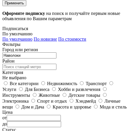
Применить
Оформите подписку
на поиск и получайте первым новые
объявления по Вашим параметрам
Подписаться
По умолчанию
По умолчанию
По новизне
По стоимости
Фильтры
Город или регион
Район
Категория
Не выбрано
Все категории
Недвижимость
Транспорт
Услуги
Для Бизнеса
Хобби и развлечения
Инструменты
Животные
Детские товары
Электроника
Спорт и отдых
Хэндмейд
Личные
вещи
Дом и Дача
Красота и здоровье
Мода и стиль
Цена
от
до
Статус