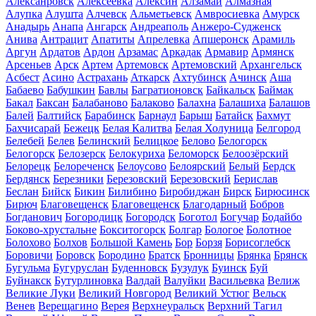
Алексанровск
Алексеевка
Алексин
Алзамай
Алмазная
Алупка
Алушта
Алчевск
Альметьевск
Амвросиевка
Амурск
Анадырь
Анапа
Ангарск
Андреаполь
Анжеро-Судженск
Анива
Антрацит
Апатиты
Апрелевка
Апшеронск
Арамиль
Аргун
Ардатов
Ардон
Арзамас
Аркадак
Армавир
Армянск
Арсеньев
Арск
Артем
Артемовск
Артемовский
Архангельск
Асбест
Асино
Астрахань
Аткарск
Ахтубинск
Ачинск
Аша
Бабаево
Бабушкин
Бавлы
Багратионовск
Байкальск
Баймак
Бакал
Баксан
Балабаново
Балаково
Балахна
Балашиха
Балашов
Балей
Балтийск
Барабинск
Барнаул
Барыш
Батайск
Бахмут
Бахчисарай
Бежецк
Белая Калитва
Белая Холуница
Белгород
Белебей
Белев
Белинский
Белицкое
Белово
Белогорск
Белогорск
Белозерск
Белокуриха
Беломорск
Белоозёрский
Белорецк
Белореченск
Белоусово
Белоярский
Белый
Бердск
Бердянск
Березники
Березовский
Березовский
Берислав
Беслан
Бийск
Бикин
Билибино
Биробиджан
Бирск
Бирюсинск
Бирюч
Благовещенск
Благовещенск
Благодарный
Бобров
Богданович
Богородицк
Богородск
Боготол
Богучар
Бодайбо
Боково-хрустальне
Бокситогорск
Болгар
Бологое
Болотное
Болохово
Болхов
Большой Камень
Бор
Борзя
Борисоглебск
Боровичи
Боровск
Бородино
Братск
Бронницы
Брянка
Брянск
Бугульма
Бугуруслан
Буденновск
Бузулук
Буинск
Буй
Буйнакск
Бутурлиновка
Валдай
Валуйки
Васильевка
Велиж
Великие Луки
Великий Новгород
Великий Устюг
Вельск
Венев
Верещагино
Верея
Верхнеуральск
Верхний Тагил