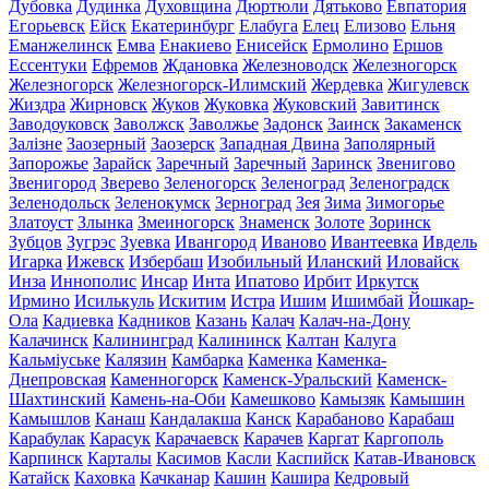
Дубовка
Дудинка
Духовщина
Дюртюли
Дятьково
Евпатория
Егорьевск
Ейск
Екатеринбург
Елабуга
Елец
Елизово
Ельня
Еманжелинск
Емва
Енакиево
Енисейск
Ермолино
Ершов
Ессентуки
Ефремов
Ждановка
Железноводск
Железногорск
Железногорск
Железногорск-Илимский
Жердевка
Жигулевск
Жиздра
Жирновск
Жуков
Жуковка
Жуковский
Завитинск
Заводоуковск
Заволжск
Заволжье
Задонск
Заинск
Закаменск
Залізне
Заозерный
Заозерск
Западная Двина
Заполярный
Запорожье
Зарайск
Заречный
Заречный
Заринск
Звенигово
Звенигород
Зверево
Зеленогорск
Зеленоград
Зеленоградск
Зеленодольск
Зеленокумск
Зерноград
Зея
Зима
Зимогорье
Златоуст
Злынка
Змеиногорск
Знаменск
Золоте
Зоринск
Зубцов
Зугрэс
Зуевка
Ивангород
Иваново
Ивантеевка
Ивдель
Игарка
Ижевск
Избербаш
Изобильный
Иланский
Иловайск
Инза
Иннополис
Инсар
Инта
Ипатово
Ирбит
Иркутск
Ирмино
Исилькуль
Искитим
Истра
Ишим
Ишимбай
Йошкар-
Ола
Кадиевка
Кадников
Казань
Калач
Калач-на-Дону
Калачинск
Калининград
Калининск
Калтан
Калуга
Кальміуське
Калязин
Камбарка
Каменка
Каменка-
Днепровская
Каменногорск
Каменск-Уральский
Каменск-
Шахтинский
Камень-на-Оби
Камешково
Камызяк
Камышин
Камышлов
Канаш
Кандалакша
Канск
Карабаново
Карабаш
Карабулак
Карасук
Карачаевск
Карачев
Каргат
Каргополь
Карпинск
Карталы
Касимов
Касли
Каспийск
Катав-Ивановск
Катайск
Каховка
Качканар
Кашин
Кашира
Кедровый