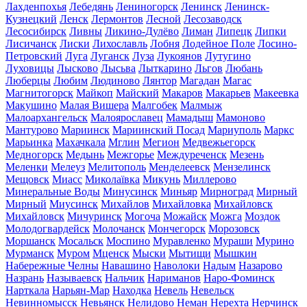
Лахденпохья
Лебедянь
Лениногорск
Ленинск
Ленинск-
Кузнецкий
Ленск
Лермонтов
Лесной
Лесозаводск
Лесосибирск
Ливны
Ликино-Дулёво
Лиман
Липецк
Липки
Лисичанск
Лиски
Лихославль
Лобня
Лодейное Поле
Лосино-
Петровский
Луга
Луганск
Луза
Лукоянов
Лутугино
Луховицы
Лысково
Лысьва
Лыткарино
Льгов
Любань
Люберцы
Любим
Людиново
Лянтор
Магадан
Магас
Магнитогорск
Майкоп
Майский
Макаров
Макарьев
Макеевка
Макушино
Малая Вишера
Малгобек
Малмыж
Малоархангельск
Малоярославец
Мамадыш
Мамоново
Мантурово
Мариинск
Мариинский Посад
Мариуполь
Маркс
Марьинка
Махачкала
Мглин
Мегион
Медвежьегорск
Медногорск
Медынь
Межгорье
Междуреченск
Мезень
Меленки
Мелеуз
Мелитополь
Менделеевск
Мензелинск
Мещовск
Миасс
Миколаївка
Микунь
Миллерово
Минеральные Воды
Минусинск
Миньяр
Мирноград
Мирный
Мирный
Миусинск
Михайлов
Михайловка
Михайловск
Михайловск
Мичуринск
Могоча
Можайск
Можга
Моздок
Молодогвардейск
Молочанск
Мончегорск
Морозовск
Моршанск
Мосальск
Моспино
Муравленко
Мураши
Мурино
Мурманск
Муром
Мценск
Мыски
Мытищи
Мышкин
Набережные Челны
Навашино
Наволоки
Надым
Назарово
Назрань
Называевск
Нальчик
Нариманов
Наро-Фоминск
Нарткала
Нарьян-Мар
Находка
Невель
Невельск
Невинномысск
Невьянск
Нелидово
Неман
Нерехта
Нерчинск