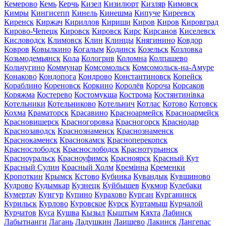
Кемерово
Кемь
Керчь
Кизел
Кизилюрт
Кизляр
Кимовск
Кимры
Кингисепп
Кинель
Кинешма
Кипуче
Киреевск
Киренск
Киржач
Кириллов
Кириши
Киров
Киров
Кировград
Кирово-Чепецк
Кировск
Кировск
Кирс
Кирсанов
Киселевск
Кисловодск
Климовск
Клин
Клинцы
Княгинино
Ковдор
Ковров
Ковылкино
Когалым
Кодинск
Козельск
Козловка
Козьмодемьянск
Кола
Кологрив
Коломна
Колпашево
Кольчугино
Коммунар
Комсомольск
Комсомольск-на-Амуре
Конаково
Кондопога
Кондрово
Константиновск
Копейск
Кораблино
Кореновск
Коркино
Королёв
Короча
Корсаков
Коряжма
Костерево
Костомукша
Кострома
Костянтинівка
Котельники
Котельниково
Котельнич
Котлас
Котово
Котовск
Кохма
Краматорск
Красавино
Красноармейск
Красноармейск
Красновишерск
Красногоровка
Красногорск
Краснодар
Краснозаводск
Краснознаменск
Краснознаменск
Краснокаменск
Краснокамск
Красноперекопск
Краснослободск
Краснослободск
Краснотурьинск
Красноуральск
Красноуфимск
Красноярск
Красный Кут
Красный Сулин
Красный Холм
Кремінна
Кременки
Кропоткин
Крымск
Кстово
Кубинка
Кувандык
Кувшиново
Кудрово
Кудымкар
Кузнецк
Куйбышев
Кукмор
Кулебаки
Кумертау
Кунгур
Купино
Курахово
Курган
Курганинск
Курильск
Курлово
Куровское
Курск
Куртамыш
Курчалой
Курчатов
Куса
Кушва
Кызыл
Кыштым
Кяхта
Лабинск
Лабытнанги
Лагань
Ладушкин
Лаишево
Лакинск
Лангепас