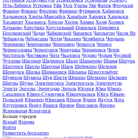
Усть-Лабинск
Устюжна
Уфа
Ухта
Учалы
Уяр
Фатеж
Феодосия
Фокино
Фокино
Фролово
Фрязино
Фурманов
Хабаровск
Хадыженск
Ханты-Мансийск
Харабали
Харовск
Харцызск
Хасавюрт
Хвалынск
Херсон
Хилок
Химки
Холм
Холмск
Хотьково
Хрестівка
Хрустальный
Цивильск
Цимлянск
Циолковский
Чадан
Чайковский
Чапаевск
Чаплыгин
Часов Яр
Чебаркуль
Чебоксары
Чегем
Чекалин
Челябинск
Чердынь
Черемхово
Черепаново
Череповец
Черкесск
Чермоз
Черноголовка
Черногорск
Чернушка
Черняховск
Чехов
Чистополь
Чистяково
Чита
Чкаловск
Чудово
Чулым
Чусовой
Чухлома
Шагонар
Шадринск
Шали
Шарыпово
Шарья
Шатура
Шахтерск
Шахты
Шахунья
Шацк
Шебекино
Шелехов
Шенкурск
Шилка
Шимановск
Шиханы
Шлиссельбург
Шумерля
Шумиха
Шуя
Щастя
Щекино
Щелкино
Щелково
Щигры
Щучье
Электрогорск
Электросталь
Электроугли
Элиста
Энгельс
Энергодар
Эртиль
Югорск
Южа
Южно-
Сахалинск
Южно-Сухокумск
Южноуральск
Юрга
Юрьев-
Польский
Юрьевец
Юрюзань
Юхнов
Ядрин
Якутск
Ялта
Ялуторовск
Янаул
Яранск
Яровое
Ярославль
Ярцево
Ясиноватая
Ясногорск
Больше городов
Ясный
Яхрома
Войти
Разместить бесплатно