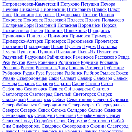
Петропавловск-Камчатский
Петухово
Петушки
Печора
Печоры
Пикалево
Пионерский
Питкяранта
Плавск
Пласт
Плес
Поворино
Подольск
Подпорожье
Покачи
Покров
Покровск
Покровск
Полевской
Полесск
Пологи
Полысаево
Полярные Зори
Полярный
Попасная
Поронайск
Порхов
Похвистнево
Почеп
Починок
Пошехонье
Правдинск
Приволжск
Приволье
Приморск
Приморск
Приморск
Приморско-Ахтарск
Приозерск
Прокопьевск
Пролетарск
Протвино
Прохладный
Псков
Пугачев
Пудож
Пустошка
Пучеж
Пушкино
Пущино
Пыталово
Пыть-Ях
Пятигорск
Радужный
Радужный
Райчихинск
Раменское
Рассказово
Ревда
Реж
Реутов
Ржев
Ровеньки
Родинское
Родники
Рославль
Россошь
Ростов
Ростов-на-Дону
Рошаль
Ртищево
Рубежное
Рубцовск
Рудня
Руза
Рузаевка
Рыбинск
Рыбное
Рыльск
Ряжск
Рязань
Сєвєродонецьк
Саки
Салават
Салаир
Салехард
Сальск
Самара
Саранск
Сарапул
Саратов
Саров
Сасово
Сатка
Сафоново
Саяногорск
Саянск
Світлодарськ
Сватово
Светлогорск
Светлоград
Светлый
Светогорск
Свирск
Свободный
Святогірськ
Себеж
Севастополь
Северо-Курильск
Северобайкальск
Северодвинск
Североморск
Североуральск
Северск
Северск
Севск
Сегежа
Селидово
Сельцо
Семенов
Семикаракорск
Семилуки
Сенгилей
Серафимович
Сергач
Сергиев Посад
Сердобск
Серов
Серпухов
Сертолово
Сибай
Сим
Симферополь
Скадовск
Сковородино
Скопин
Славгород
Славск
Славянск
Славянск-на-Кубани
Сланцы
Слободской