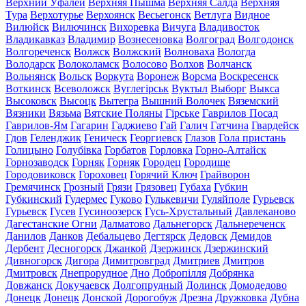
Верхний Уфалей
Верхняя Пышма
Верхняя Салда
Верхняя
Тура
Верхотурье
Верхоянск
Весьегонск
Ветлуга
Видное
Вилюйск
Вилючинск
Вихоревка
Вичуга
Владивосток
Владикавказ
Владимир
Вознесеновка
Волгоград
Волгодонск
Волгореченск
Волжск
Волжский
Волноваха
Вологда
Володарск
Волоколамск
Волосово
Волхов
Волчанск
Вольнянск
Вольск
Воркута
Воронеж
Ворсма
Воскресенск
Воткинск
Всеволожск
Вуглегірськ
Вуктыл
Выборг
Выкса
Высоковск
Высоцк
Вытегра
Вышний Волочек
Вяземский
Вязники
Вязьма
Вятские Поляны
Гірське
Гаврилов Посад
Гаврилов-Ям
Гагарин
Гаджиево
Гай
Галич
Гатчина
Гвардейск
Гдов
Геленджик
Геническ
Георгиевск
Глазов
Гола пристань
Голицыно
Голубівка
Горбатов
Горловка
Горно-Алтайск
Горнозаводск
Горняк
Горняк
Городец
Городище
Городовиковск
Гороховец
Горячий Ключ
Грайворон
Гремячинск
Грозный
Грязи
Грязовец
Губаха
Губкин
Губкинский
Гудермес
Гуково
Гулькевичи
Гуляйполе
Гурьевск
Гурьевск
Гусев
Гусиноозерск
Гусь-Хрустальный
Давлеканово
Дагестанские Огни
Далматово
Дальнегорск
Дальнереченск
Данилов
Данков
Дебальцево
Дегтярск
Дедовск
Демидов
Дербент
Десногорск
Джанкой
Дзержинск
Дзержинский
Дивногорск
Дигора
Димитровград
Дмитриев
Дмитров
Дмитровск
Днепрорудное
Дно
Добропілля
Добрянка
Довжанск
Докучаевск
Долгопрудный
Долинск
Домодедово
Донецк
Донецк
Донской
Дорогобуж
Дрезна
Дружковка
Дубна