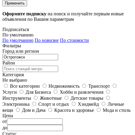
Применить
Оформите подписку
на поиск и получайте первым новые
объявления по Вашим параметрам
Подписаться
По умолчанию
По умолчанию
По новизне
По стоимости
Фильтры
Город или регион
Район
Категория
Не выбрано
Все категории
Недвижимость
Транспорт
Услуги
Для Бизнеса
Хобби и развлечения
Инструменты
Животные
Детские товары
Электроника
Спорт и отдых
Хэндмейд
Личные
вещи
Дом и Дача
Красота и здоровье
Мода и стиль
Цена
от
до
Статус