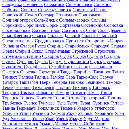
Слюдянка
Смоленск
Снежинск
Снежногорск
Снежное
Собинка
Советск
Советск
Советск
Советская Гавань
Советский
Сокол
Соледар
Солигалич
Соликамск
Солнечногорск
Соль-Илецк
Сольвычегодск
Сольцы
Сорокино
Сорочинск
Сорск
Сортавала
Сосенский
Сосновка
Сосновоборск
Сосновый Бор
Сосногорск
Сочи
Спас-Деменск
Спас-Клепики
Спасск
Спасск-Дальний
Спасск-Рязанский
Среднеколымск
Среднеуральск
Сретенск
Ставрополь
Старая
Купавна
Старая Русса
Старица
Старобельск
Стародуб
Старый
Крым
Старый Оскол
Стерлитамак
Стрежевой
Строитель
Струнино
Ступино
Суворов
Судак
Суджа
Судогда
Суздаль
Сунжа
Суоярви
Сураж
Сургут
Суровикино
Сурск
Сусуман
Сухиничи
Суходільськ
Сухой Лог
Сызрань
Сыктывкар
Сысерть
Сычевка
Сясьстрой
Тавда
Таврийск
Таганрог
Тайга
Тайшет
Талдом
Талица
Тамбов
Тара
Тарко-Сале
Таруса
Татарск
Таштагол
Тверь
Теберда
Тейково
Темников
Темрюк
Терек
Тетюши
Тимашевск
Тихвин
Тихорецк
Тобольск
Тогучин
Токмак
Тольятти
Томари
Томмот
Томск
Топки
Торецьк
Торжок
Торопец
Тосно
Тотьма
Трехгорный
Троицк
Трубчевск
Туапсе
Туймазы
Тула
Тулун
Туран
Туринск
Тутаев
Тында
Тырныауз
Тюкалинск
Тюмень
Уварово
Углегорск
Угледар
Углич
Удачный
Удомля
Ужур
Узловая
Украинск
Улан-
Удэ
Ульяновск
Унеча
Урай
Урень
Уржум
Урус-Мартан
Урюпинск
Усинск
Усмань
Усолье
Усолье-Сибирское
Уссурийск
Усть-Джегута
Усть-Илимск
Усть-Катав
Усть-Кут