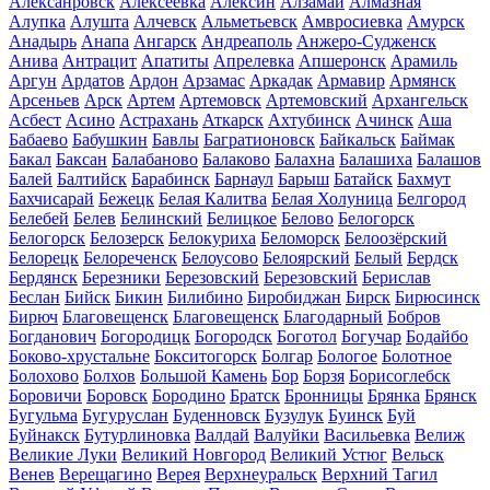
Алексанровск
Алексеевка
Алексин
Алзамай
Алмазная
Алупка
Алушта
Алчевск
Альметьевск
Амвросиевка
Амурск
Анадырь
Анапа
Ангарск
Андреаполь
Анжеро-Судженск
Анива
Антрацит
Апатиты
Апрелевка
Апшеронск
Арамиль
Аргун
Ардатов
Ардон
Арзамас
Аркадак
Армавир
Армянск
Арсеньев
Арск
Артем
Артемовск
Артемовский
Архангельск
Асбест
Асино
Астрахань
Аткарск
Ахтубинск
Ачинск
Аша
Бабаево
Бабушкин
Бавлы
Багратионовск
Байкальск
Баймак
Бакал
Баксан
Балабаново
Балаково
Балахна
Балашиха
Балашов
Балей
Балтийск
Барабинск
Барнаул
Барыш
Батайск
Бахмут
Бахчисарай
Бежецк
Белая Калитва
Белая Холуница
Белгород
Белебей
Белев
Белинский
Белицкое
Белово
Белогорск
Белогорск
Белозерск
Белокуриха
Беломорск
Белоозёрский
Белорецк
Белореченск
Белоусово
Белоярский
Белый
Бердск
Бердянск
Березники
Березовский
Березовский
Берислав
Беслан
Бийск
Бикин
Билибино
Биробиджан
Бирск
Бирюсинск
Бирюч
Благовещенск
Благовещенск
Благодарный
Бобров
Богданович
Богородицк
Богородск
Боготол
Богучар
Бодайбо
Боково-хрустальне
Бокситогорск
Болгар
Бологое
Болотное
Болохово
Болхов
Большой Камень
Бор
Борзя
Борисоглебск
Боровичи
Боровск
Бородино
Братск
Бронницы
Брянка
Брянск
Бугульма
Бугуруслан
Буденновск
Бузулук
Буинск
Буй
Буйнакск
Бутурлиновка
Валдай
Валуйки
Васильевка
Велиж
Великие Луки
Великий Новгород
Великий Устюг
Вельск
Венев
Верещагино
Верея
Верхнеуральск
Верхний Тагил