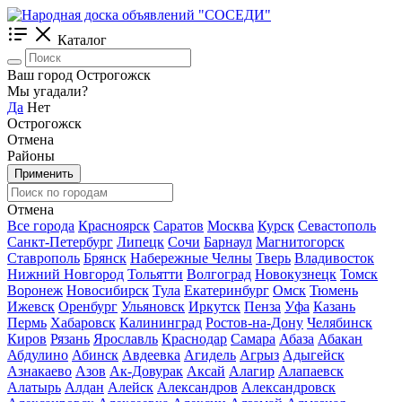
Каталог
Ваш город Острогожск
Мы угадали?
Да
Нет
Острогожск
Отмена
Районы
Применить
Отмена
Все города
Красноярск
Саратов
Москва
Курск
Севастополь
Санкт-Петербург
Липецк
Сочи
Барнаул
Магнитогорск
Ставрополь
Брянск
Набережные Челны
Тверь
Владивосток
Нижний Новгород
Тольятти
Волгоград
Новокузнецк
Томск
Воронеж
Новосибирск
Тула
Екатеринбург
Омск
Тюмень
Ижевск
Оренбург
Ульяновск
Иркутск
Пенза
Уфа
Казань
Пермь
Хабаровск
Калининград
Ростов-на-Дону
Челябинск
Киров
Рязань
Ярославль
Краснодар
Самара
Абаза
Абакан
Абдулино
Абинск
Авдеевка
Агидель
Агрыз
Адыгейск
Азнакаево
Азов
Ак-Довурак
Аксай
Алагир
Алапаевск
Алатырь
Алдан
Алейск
Александров
Александровск