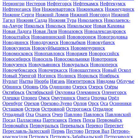
Нерюнгри
Нестеров
Нефтегорск
Нефтекамск
Нефтекумск
Нефтеюганск
Нея
Нижневартовск
Нижнекамск
Нижнеудинск
Нижние Серги
Нижний Ломов
Нижний Новгород
Нижний
Тагил
Нижняя Салда
Нижняя Тура
Николаевск
Николаевск-
на-Амуре
Никольск
Никольск
Никольское
Новая Каховка
Новая Ладога
Новая Ляля
Новоазовск
Новоалександровск
Новоалтайск
Новоаннинский
Нововоронеж
Новогродовка
Новодвинск
Новодружеск
Новозыбков
Новокубанск
Новокузнецк
Новокуйбышевск
Новомичуринск
Новомосковск
Новопавловск
Новоржев
Новороссийск
Новосибирск
Новосиль
Новосокольники
Новотроицк
Новоузенск
Новоульяновск
Новоуральск
Новохоперск
Новочебоксарск
Новочеркасск
Новошахтинск
Новый Оскол
Новый Уренгой
Ногинск
Нолинск
Норильск
Ноябрьск
Нурлат
Нытва
Нюрба
Нягань
Нязепетровск
Няндома
Облучье
Обнинск
Обоянь
Обь
Одинцово
Озерск
Озерск
Озёры
Октябрьск
Октябрьский
Окуловка
Олекминск
Оленегорск
Олешки
Олонец
Омск
Омутнинск
Онега
Опочка
Орёл
Оренбург
Орехов
Орехово-Зуево
Орлов
Орск
Оса
Осинники
Осташков
Остров
Островной
Острогожск
Отрадное
Отрадный
Оха
Оханск
Очер
Павлово
Павловск
Павловский
Посад
Палласовка
Партизанск
Певек
Пенза
Первомайск
Первомайск
Первоуральск
Перевальск
Перевоз
Пересвет
Переславль-Залесский
Пермь
Пестово
Петров Вал
Петрово-
красносілля
Петровск
Петровск-Забайкальский
Петрозаводск