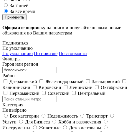
За 7 дней
За все время
Применить
Оформите подписку
на поиск и получайте первым новые
объявления по Вашим параметрам
Подписаться
По умолчанию
По умолчанию
По новизне
По стоимости
Фильтры
Город или регион
Район
Дзержинский
Железнодорожный
Заельцовский
Калининский
Кировский
Ленинский
Октябрьский
Первомайский
Советский
Центральный
Категория
Не выбрано
Все категории
Недвижимость
Транспорт
Услуги
Для Бизнеса
Хобби и развлечения
Инструменты
Животные
Детские товары