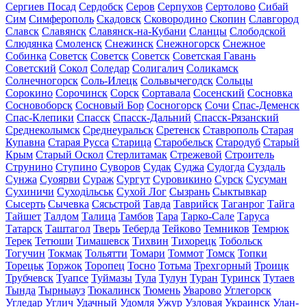
Сергиев Посад
Сердобск
Серов
Серпухов
Сертолово
Сибай
Сим
Симферополь
Скадовск
Сковородино
Скопин
Славгород
Славск
Славянск
Славянск-на-Кубани
Сланцы
Слободской
Слюдянка
Смоленск
Снежинск
Снежногорск
Снежное
Собинка
Советск
Советск
Советск
Советская Гавань
Советский
Сокол
Соледар
Солигалич
Соликамск
Солнечногорск
Соль-Илецк
Сольвычегодск
Сольцы
Сорокино
Сорочинск
Сорск
Сортавала
Сосенский
Сосновка
Сосновоборск
Сосновый Бор
Сосногорск
Сочи
Спас-Деменск
Спас-Клепики
Спасск
Спасск-Дальний
Спасск-Рязанский
Среднеколымск
Среднеуральск
Сретенск
Ставрополь
Старая
Купавна
Старая Русса
Старица
Старобельск
Стародуб
Старый
Крым
Старый Оскол
Стерлитамак
Стрежевой
Строитель
Струнино
Ступино
Суворов
Судак
Суджа
Судогда
Суздаль
Сунжа
Суоярви
Сураж
Сургут
Суровикино
Сурск
Сусуман
Сухиничи
Суходільськ
Сухой Лог
Сызрань
Сыктывкар
Сысерть
Сычевка
Сясьстрой
Тавда
Таврийск
Таганрог
Тайга
Тайшет
Талдом
Талица
Тамбов
Тара
Тарко-Сале
Таруса
Татарск
Таштагол
Тверь
Теберда
Тейково
Темников
Темрюк
Терек
Тетюши
Тимашевск
Тихвин
Тихорецк
Тобольск
Тогучин
Токмак
Тольятти
Томари
Томмот
Томск
Топки
Торецьк
Торжок
Торопец
Тосно
Тотьма
Трехгорный
Троицк
Трубчевск
Туапсе
Туймазы
Тула
Тулун
Туран
Туринск
Тутаев
Тында
Тырныауз
Тюкалинск
Тюмень
Уварово
Углегорск
Угледар
Углич
Удачный
Удомля
Ужур
Узловая
Украинск
Улан-