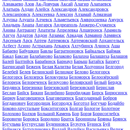
Азнакаево
Азов
Ак-Довурак
Аксай
Алагир
Алапаевск
Алатырь
Алдан
Алейск
Александров
Александровск
Алексанровск
Алексеевка
Алексин
Алзамай
Алмазная
Алупка
Алушта
Алчевск
Альметьевск
Амвросиевка
Амурск
Анадырь
Анапа
Ангарск
Андреаполь
Анжеро-Судженск
Анива
Антрацит
Апатиты
Апрелевка
Апшеронск
Арамиль
Аргун
Ардатов
Ардон
Арзамас
Аркадак
Армавир
Армянск
Арсеньев
Арск
Артем
Артемовск
Артемовский
Архангельск
Асбест
Асино
Астрахань
Аткарск
Ахтубинск
Ачинск
Аша
Бабаево
Бабушкин
Бавлы
Багратионовск
Байкальск
Баймак
Бакал
Баксан
Балабаново
Балаково
Балахна
Балашиха
Балашов
Балей
Балтийск
Барабинск
Барнаул
Барыш
Батайск
Бахмут
Бахчисарай
Бежецк
Белая Калитва
Белая Холуница
Белгород
Белебей
Белев
Белинский
Белицкое
Белово
Белогорск
Белогорск
Белозерск
Белокуриха
Беломорск
Белоозёрский
Белорецк
Белореченск
Белоусово
Белоярский
Белый
Бердск
Бердянск
Березники
Березовский
Березовский
Берислав
Беслан
Бийск
Бикин
Билибино
Биробиджан
Бирск
Бирюсинск
Бирюч
Благовещенск
Благовещенск
Благодарный
Бобров
Богданович
Богородицк
Богородск
Боготол
Богучар
Бодайбо
Боково-хрустальне
Бокситогорск
Болгар
Бологое
Болотное
Болохово
Болхов
Большой Камень
Бор
Борзя
Борисоглебск
Боровичи
Боровск
Бородино
Братск
Бронницы
Брянка
Брянск
Бугульма
Бугуруслан
Буденновск
Бузулук
Буинск
Буй
Буйнакск
Бутурлиновка
Валдай
Валуйки
Васильевка
Велиж