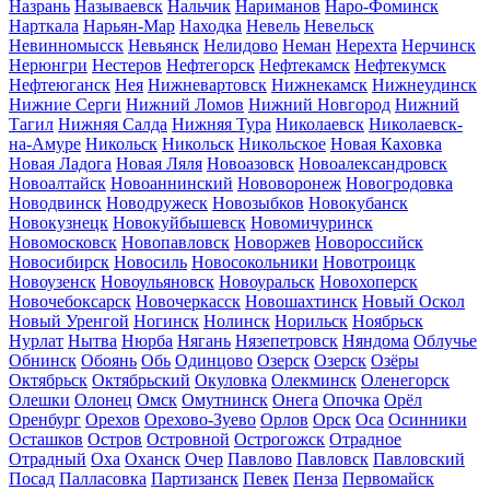
Назрань
Называевск
Нальчик
Нариманов
Наро-Фоминск
Нарткала
Нарьян-Мар
Находка
Невель
Невельск
Невинномысск
Невьянск
Нелидово
Неман
Нерехта
Нерчинск
Нерюнгри
Нестеров
Нефтегорск
Нефтекамск
Нефтекумск
Нефтеюганск
Нея
Нижневартовск
Нижнекамск
Нижнеудинск
Нижние Серги
Нижний Ломов
Нижний Новгород
Нижний
Тагил
Нижняя Салда
Нижняя Тура
Николаевск
Николаевск-
на-Амуре
Никольск
Никольск
Никольское
Новая Каховка
Новая Ладога
Новая Ляля
Новоазовск
Новоалександровск
Новоалтайск
Новоаннинский
Нововоронеж
Новогродовка
Новодвинск
Новодружеск
Новозыбков
Новокубанск
Новокузнецк
Новокуйбышевск
Новомичуринск
Новомосковск
Новопавловск
Новоржев
Новороссийск
Новосибирск
Новосиль
Новосокольники
Новотроицк
Новоузенск
Новоульяновск
Новоуральск
Новохоперск
Новочебоксарск
Новочеркасск
Новошахтинск
Новый Оскол
Новый Уренгой
Ногинск
Нолинск
Норильск
Ноябрьск
Нурлат
Нытва
Нюрба
Нягань
Нязепетровск
Няндома
Облучье
Обнинск
Обоянь
Обь
Одинцово
Озерск
Озерск
Озёры
Октябрьск
Октябрьский
Окуловка
Олекминск
Оленегорск
Олешки
Олонец
Омск
Омутнинск
Онега
Опочка
Орёл
Оренбург
Орехов
Орехово-Зуево
Орлов
Орск
Оса
Осинники
Осташков
Остров
Островной
Острогожск
Отрадное
Отрадный
Оха
Оханск
Очер
Павлово
Павловск
Павловский
Посад
Палласовка
Партизанск
Певек
Пенза
Первомайск