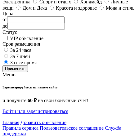
Электроника
Спорт и отдых
Хэндмейд
Личные
вещи
Дом и Дача
Красота и здоровье
Мода и стиль
Цена
от
до
Статус
VIP объявление
Срок размещения
За 24 часа
За 7 дней
За все время
Применить
Меню
Зарегистрируйтесь на нашем сайте
и получите
60 ₽
на свой бонусный счет!
Войти или зарегистрироваться
Главная
Добавить объявление
Правила сервиса
Пользовательское соглашение
Служба
поддержки