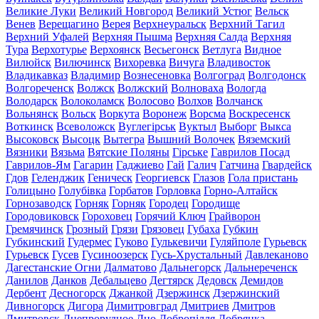
Великие Луки
Великий Новгород
Великий Устюг
Вельск
Венев
Верещагино
Верея
Верхнеуральск
Верхний Тагил
Верхний Уфалей
Верхняя Пышма
Верхняя Салда
Верхняя
Тура
Верхотурье
Верхоянск
Весьегонск
Ветлуга
Видное
Вилюйск
Вилючинск
Вихоревка
Вичуга
Владивосток
Владикавказ
Владимир
Вознесеновка
Волгоград
Волгодонск
Волгореченск
Волжск
Волжский
Волноваха
Вологда
Володарск
Волоколамск
Волосово
Волхов
Волчанск
Вольнянск
Вольск
Воркута
Воронеж
Ворсма
Воскресенск
Воткинск
Всеволожск
Вуглегірськ
Вуктыл
Выборг
Выкса
Высоковск
Высоцк
Вытегра
Вышний Волочек
Вяземский
Вязники
Вязьма
Вятские Поляны
Гірське
Гаврилов Посад
Гаврилов-Ям
Гагарин
Гаджиево
Гай
Галич
Гатчина
Гвардейск
Гдов
Геленджик
Геническ
Георгиевск
Глазов
Гола пристань
Голицыно
Голубівка
Горбатов
Горловка
Горно-Алтайск
Горнозаводск
Горняк
Горняк
Городец
Городище
Городовиковск
Гороховец
Горячий Ключ
Грайворон
Гремячинск
Грозный
Грязи
Грязовец
Губаха
Губкин
Губкинский
Гудермес
Гуково
Гулькевичи
Гуляйполе
Гурьевск
Гурьевск
Гусев
Гусиноозерск
Гусь-Хрустальный
Давлеканово
Дагестанские Огни
Далматово
Дальнегорск
Дальнереченск
Данилов
Данков
Дебальцево
Дегтярск
Дедовск
Демидов
Дербент
Десногорск
Джанкой
Дзержинск
Дзержинский
Дивногорск
Дигора
Димитровград
Дмитриев
Дмитров
Дмитровск
Днепрорудное
Дно
Добропілля
Добрянка