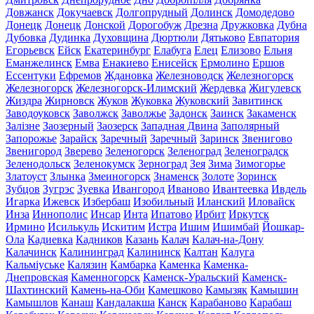
Довжанск
Докучаевск
Долгопрудный
Долинск
Домодедово
Донецк
Донецк
Донской
Дорогобуж
Дрезна
Дружковка
Дубна
Дубовка
Дудинка
Духовщина
Дюртюли
Дятьково
Евпатория
Егорьевск
Ейск
Екатеринбург
Елабуга
Елец
Елизово
Ельня
Еманжелинск
Емва
Енакиево
Енисейск
Ермолино
Ершов
Ессентуки
Ефремов
Ждановка
Железноводск
Железногорск
Железногорск
Железногорск-Илимский
Жердевка
Жигулевск
Жиздра
Жирновск
Жуков
Жуковка
Жуковский
Завитинск
Заводоуковск
Заволжск
Заволжье
Задонск
Заинск
Закаменск
Залізне
Заозерный
Заозерск
Западная Двина
Заполярный
Запорожье
Зарайск
Заречный
Заречный
Заринск
Звенигово
Звенигород
Зверево
Зеленогорск
Зеленоград
Зеленоградск
Зеленодольск
Зеленокумск
Зерноград
Зея
Зима
Зимогорье
Златоуст
Злынка
Змеиногорск
Знаменск
Золоте
Зоринск
Зубцов
Зугрэс
Зуевка
Ивангород
Иваново
Ивантеевка
Ивдель
Игарка
Ижевск
Избербаш
Изобильный
Иланский
Иловайск
Инза
Иннополис
Инсар
Инта
Ипатово
Ирбит
Иркутск
Ирмино
Исилькуль
Искитим
Истра
Ишим
Ишимбай
Йошкар-
Ола
Кадиевка
Кадников
Казань
Калач
Калач-на-Дону
Калачинск
Калининград
Калининск
Калтан
Калуга
Кальміуське
Калязин
Камбарка
Каменка
Каменка-
Днепровская
Каменногорск
Каменск-Уральский
Каменск-
Шахтинский
Камень-на-Оби
Камешково
Камызяк
Камышин
Камышлов
Канаш
Кандалакша
Канск
Карабаново
Карабаш