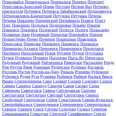
Первомайск
Первоуральск
Перевальск
Перевоз
Пересвет
Переславль-Залесский
Пермь
Пестово
Петров Вал
Петрово-
красносілля
Петровск
Петровск-Забайкальский
Петрозаводск
Петропавловск-Камчатский
Петухово
Петушки
Печора
Печоры
Пикалево
Пионерский
Питкяранта
Плавск
Пласт
Плес
Поворино
Подольск
Подпорожье
Покачи
Покров
Покровск
Покровск
Полевской
Полесск
Пологи
Полысаево
Полярные Зори
Полярный
Попасная
Поронайск
Порхов
Похвистнево
Почеп
Починок
Пошехонье
Правдинск
Приволжск
Приволье
Приморск
Приморск
Приморск
Приморско-Ахтарск
Приозерск
Прокопьевск
Пролетарск
Протвино
Прохладный
Псков
Пугачев
Пудож
Пустошка
Пучеж
Пушкино
Пущино
Пыталово
Пыть-Ях
Пятигорск
Радужный
Радужный
Райчихинск
Раменское
Рассказово
Ревда
Реж
Реутов
Ржев
Ровеньки
Родинское
Родники
Рославль
Россошь
Ростов
Ростов-на-Дону
Рошаль
Ртищево
Рубежное
Рубцовск
Рудня
Руза
Рузаевка
Рыбинск
Рыбное
Рыльск
Ряжск
Рязань
Сєвєродонецьк
Саки
Салават
Салаир
Салехард
Сальск
Самара
Саранск
Сарапул
Саратов
Саров
Сасово
Сатка
Сафоново
Саяногорск
Саянск
Світлодарськ
Сватово
Светлогорск
Светлоград
Светлый
Светогорск
Свирск
Свободный
Святогірськ
Себеж
Севастополь
Северо-Курильск
Северобайкальск
Северодвинск
Североморск
Североуральск
Северск
Северск
Севск
Сегежа
Селидово
Сельцо
Семенов
Семикаракорск
Семилуки
Сенгилей
Серафимович
Сергач