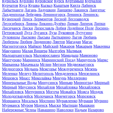
Курильск
Курлово
Куровское
Курск
Куртамыш
Курчалой
Курчатов
Куса
Кушва
Кызыл
Кыштым
Кяхта
Лабинск
Лабытнанги
Лагань
Ладушкин
Лаишево
Лакинск
Лангепас
Лахденпохья
Лебедянь
Лениногорск
Ленинск
Ленинск-
Кузнецкий
Ленск
Лермонтов
Лесной
Лесозаводск
Лесосибирск
Ливны
Ликино-Дулёво
Лиман
Липецк
Липки
Лисичанск
Лиски
Лихославль
Лобня
Лодейное Поле
Лосино-
Петровский
Луга
Луганск
Луза
Лукоянов
Лутугино
Луховицы
Лысково
Лысьва
Лыткарино
Льгов
Любань
Люберцы
Любим
Людиново
Лянтор
Магадан
Магас
Магнитогорск
Майкоп
Майский
Макаров
Макарьев
Макеевка
Макушино
Малая Вишера
Малгобек
Малмыж
Малоархангельск
Малоярославец
Мамадыш
Мамоново
Мантурово
Мариинск
Мариинский Посад
Мариуполь
Маркс
Марьинка
Махачкала
Мглин
Мегион
Медвежьегорск
Медногорск
Медынь
Межгорье
Междуреченск
Мезень
Меленки
Мелеуз
Мелитополь
Менделеевск
Мензелинск
Мещовск
Миасс
Миколаївка
Микунь
Миллерово
Минеральные Воды
Минусинск
Миньяр
Мирноград
Мирный
Мирный
Миусинск
Михайлов
Михайловка
Михайловск
Михайловск
Мичуринск
Могоча
Можайск
Можга
Моздок
Молодогвардейск
Молочанск
Мончегорск
Морозовск
Моршанск
Мосальск
Моспино
Муравленко
Мураши
Мурино
Мурманск
Муром
Мценск
Мыски
Мытищи
Мышкин
Набережные Челны
Навашино
Наволоки
Надым
Назарово