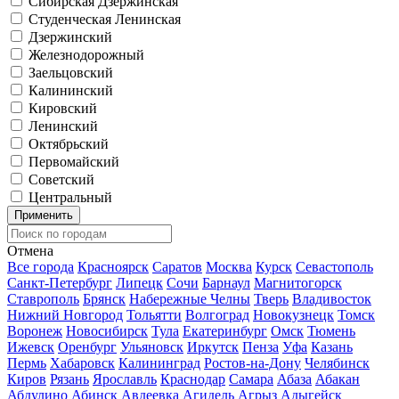
Сибирская
Дзержинская
Студенческая
Ленинская
Дзержинский
Железнодорожный
Заельцовский
Калининский
Кировский
Ленинский
Октябрьский
Первомайский
Советский
Центральный
Применить
Отмена
Все города
Красноярск
Саратов
Москва
Курск
Севастополь
Санкт-Петербург
Липецк
Сочи
Барнаул
Магнитогорск
Ставрополь
Брянск
Набережные Челны
Тверь
Владивосток
Нижний Новгород
Тольятти
Волгоград
Новокузнецк
Томск
Воронеж
Новосибирск
Тула
Екатеринбург
Омск
Тюмень
Ижевск
Оренбург
Ульяновск
Иркутск
Пенза
Уфа
Казань
Пермь
Хабаровск
Калининград
Ростов-на-Дону
Челябинск
Киров
Рязань
Ярославль
Краснодар
Самара
Абаза
Абакан
Абдулино
Абинск
Авдеевка
Агидель
Агрыз
Адыгейск