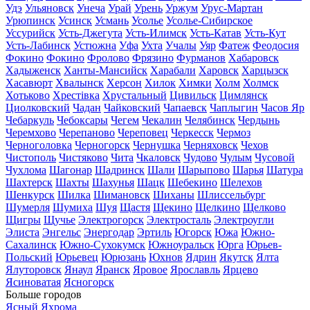
Удэ
Ульяновск
Унеча
Урай
Урень
Уржум
Урус-Мартан
Урюпинск
Усинск
Усмань
Усолье
Усолье-Сибирское
Уссурийск
Усть-Джегута
Усть-Илимск
Усть-Катав
Усть-Кут
Усть-Лабинск
Устюжна
Уфа
Ухта
Учалы
Уяр
Фатеж
Феодосия
Фокино
Фокино
Фролово
Фрязино
Фурманов
Хабаровск
Хадыженск
Ханты-Мансийск
Харабали
Харовск
Харцызск
Хасавюрт
Хвалынск
Херсон
Хилок
Химки
Холм
Холмск
Хотьково
Хрестівка
Хрустальный
Цивильск
Цимлянск
Циолковский
Чадан
Чайковский
Чапаевск
Чаплыгин
Часов Яр
Чебаркуль
Чебоксары
Чегем
Чекалин
Челябинск
Чердынь
Черемхово
Черепаново
Череповец
Черкесск
Чермоз
Черноголовка
Черногорск
Чернушка
Черняховск
Чехов
Чистополь
Чистяково
Чита
Чкаловск
Чудово
Чулым
Чусовой
Чухлома
Шагонар
Шадринск
Шали
Шарыпово
Шарья
Шатура
Шахтерск
Шахты
Шахунья
Шацк
Шебекино
Шелехов
Шенкурск
Шилка
Шимановск
Шиханы
Шлиссельбург
Шумерля
Шумиха
Шуя
Щастя
Щекино
Щелкино
Щелково
Щигры
Щучье
Электрогорск
Электросталь
Электроугли
Элиста
Энгельс
Энергодар
Эртиль
Югорск
Южа
Южно-
Сахалинск
Южно-Сухокумск
Южноуральск
Юрга
Юрьев-
Польский
Юрьевец
Юрюзань
Юхнов
Ядрин
Якутск
Ялта
Ялуторовск
Янаул
Яранск
Яровое
Ярославль
Ярцево
Ясиноватая
Ясногорск
Больше городов
Ясный
Яхрома