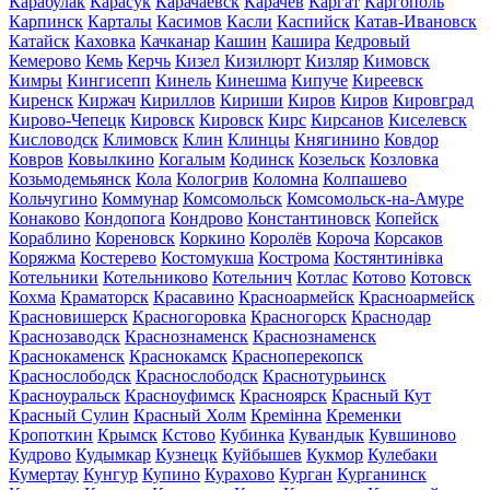
Карабулак
Карасук
Карачаевск
Карачев
Каргат
Каргополь
Карпинск
Карталы
Касимов
Касли
Каспийск
Катав-Ивановск
Катайск
Каховка
Качканар
Кашин
Кашира
Кедровый
Кемерово
Кемь
Керчь
Кизел
Кизилюрт
Кизляр
Кимовск
Кимры
Кингисепп
Кинель
Кинешма
Кипуче
Киреевск
Киренск
Киржач
Кириллов
Кириши
Киров
Киров
Кировград
Кирово-Чепецк
Кировск
Кировск
Кирс
Кирсанов
Киселевск
Кисловодск
Климовск
Клин
Клинцы
Княгинино
Ковдор
Ковров
Ковылкино
Когалым
Кодинск
Козельск
Козловка
Козьмодемьянск
Кола
Кологрив
Коломна
Колпашево
Кольчугино
Коммунар
Комсомольск
Комсомольск-на-Амуре
Конаково
Кондопога
Кондрово
Константиновск
Копейск
Кораблино
Кореновск
Коркино
Королёв
Короча
Корсаков
Коряжма
Костерево
Костомукша
Кострома
Костянтинівка
Котельники
Котельниково
Котельнич
Котлас
Котово
Котовск
Кохма
Краматорск
Красавино
Красноармейск
Красноармейск
Красновишерск
Красногоровка
Красногорск
Краснодар
Краснозаводск
Краснознаменск
Краснознаменск
Краснокаменск
Краснокамск
Красноперекопск
Краснослободск
Краснослободск
Краснотурьинск
Красноуральск
Красноуфимск
Красноярск
Красный Кут
Красный Сулин
Красный Холм
Кремінна
Кременки
Кропоткин
Крымск
Кстово
Кубинка
Кувандык
Кувшиново
Кудрово
Кудымкар
Кузнецк
Куйбышев
Кукмор
Кулебаки
Кумертау
Кунгур
Купино
Курахово
Курган
Курганинск