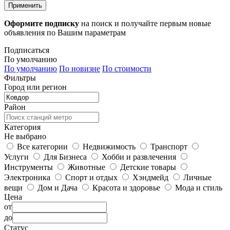
Применить
Оформите подписку
на поиск и получайте первым новые
объявления по Вашим параметрам
Подписаться
По умолчанию
По умолчанию
По новизне
По стоимости
Фильтры
Город или регион
Район
Категория
Не выбрано
Все категории
Недвижимость
Транспорт
Услуги
Для Бизнеса
Хобби и развлечения
Инструменты
Животные
Детские товары
Электроника
Спорт и отдых
Хэндмейд
Личные
вещи
Дом и Дача
Красота и здоровье
Мода и стиль
Цена
от
до
Статус