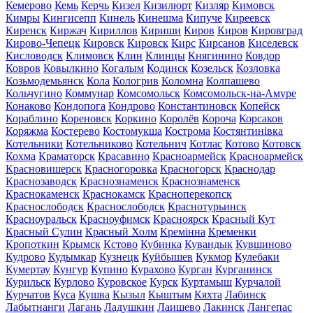
Кемерово
Кемь
Керчь
Кизел
Кизилюрт
Кизляр
Кимовск
Кимры
Кингисепп
Кинель
Кинешма
Кипуче
Киреевск
Киренск
Киржач
Кириллов
Кириши
Киров
Киров
Кировград
Кирово-Чепецк
Кировск
Кировск
Кирс
Кирсанов
Киселевск
Кисловодск
Климовск
Клин
Клинцы
Княгинино
Ковдор
Ковров
Ковылкино
Когалым
Кодинск
Козельск
Козловка
Козьмодемьянск
Кола
Кологрив
Коломна
Колпашево
Кольчугино
Коммунар
Комсомольск
Комсомольск-на-Амуре
Конаково
Кондопога
Кондрово
Константиновск
Копейск
Кораблино
Кореновск
Коркино
Королёв
Короча
Корсаков
Коряжма
Костерево
Костомукша
Кострома
Костянтинівка
Котельники
Котельниково
Котельнич
Котлас
Котово
Котовск
Кохма
Краматорск
Красавино
Красноармейск
Красноармейск
Красновишерск
Красногоровка
Красногорск
Краснодар
Краснозаводск
Краснознаменск
Краснознаменск
Краснокаменск
Краснокамск
Красноперекопск
Краснослободск
Краснослободск
Краснотурьинск
Красноуральск
Красноуфимск
Красноярск
Красный Кут
Красный Сулин
Красный Холм
Кремінна
Кременки
Кропоткин
Крымск
Кстово
Кубинка
Кувандык
Кувшиново
Кудрово
Кудымкар
Кузнецк
Куйбышев
Кукмор
Кулебаки
Кумертау
Кунгур
Купино
Курахово
Курган
Курганинск
Курильск
Курлово
Куровское
Курск
Куртамыш
Курчалой
Курчатов
Куса
Кушва
Кызыл
Кыштым
Кяхта
Лабинск
Лабытнанги
Лагань
Ладушкин
Лаишево
Лакинск
Лангепас