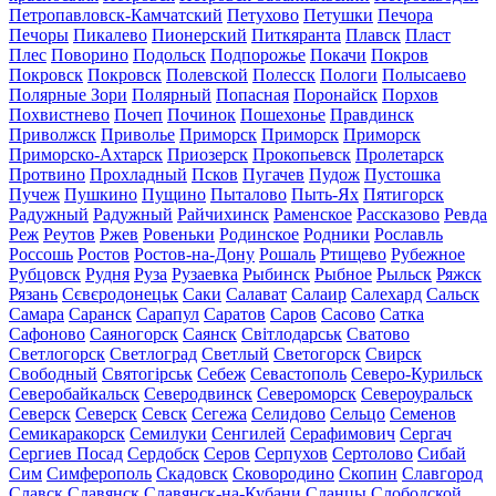
Петропавловск-Камчатский
Петухово
Петушки
Печора
Печоры
Пикалево
Пионерский
Питкяранта
Плавск
Пласт
Плес
Поворино
Подольск
Подпорожье
Покачи
Покров
Покровск
Покровск
Полевской
Полесск
Пологи
Полысаево
Полярные Зори
Полярный
Попасная
Поронайск
Порхов
Похвистнево
Почеп
Починок
Пошехонье
Правдинск
Приволжск
Приволье
Приморск
Приморск
Приморск
Приморско-Ахтарск
Приозерск
Прокопьевск
Пролетарск
Протвино
Прохладный
Псков
Пугачев
Пудож
Пустошка
Пучеж
Пушкино
Пущино
Пыталово
Пыть-Ях
Пятигорск
Радужный
Радужный
Райчихинск
Раменское
Рассказово
Ревда
Реж
Реутов
Ржев
Ровеньки
Родинское
Родники
Рославль
Россошь
Ростов
Ростов-на-Дону
Рошаль
Ртищево
Рубежное
Рубцовск
Рудня
Руза
Рузаевка
Рыбинск
Рыбное
Рыльск
Ряжск
Рязань
Сєвєродонецьк
Саки
Салават
Салаир
Салехард
Сальск
Самара
Саранск
Сарапул
Саратов
Саров
Сасово
Сатка
Сафоново
Саяногорск
Саянск
Світлодарськ
Сватово
Светлогорск
Светлоград
Светлый
Светогорск
Свирск
Свободный
Святогірськ
Себеж
Севастополь
Северо-Курильск
Северобайкальск
Северодвинск
Североморск
Североуральск
Северск
Северск
Севск
Сегежа
Селидово
Сельцо
Семенов
Семикаракорск
Семилуки
Сенгилей
Серафимович
Сергач
Сергиев Посад
Сердобск
Серов
Серпухов
Сертолово
Сибай
Сим
Симферополь
Скадовск
Сковородино
Скопин
Славгород
Славск
Славянск
Славянск-на-Кубани
Сланцы
Слободской