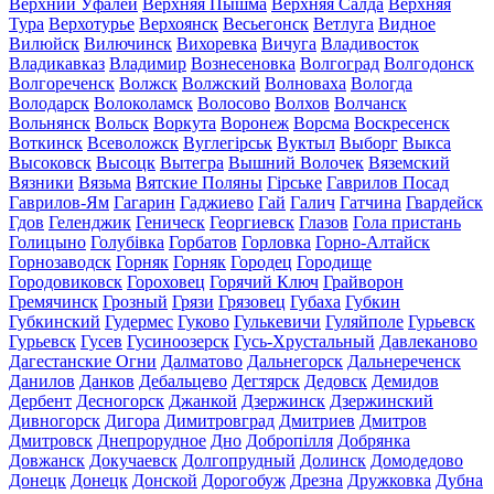
Верхний Уфалей
Верхняя Пышма
Верхняя Салда
Верхняя
Тура
Верхотурье
Верхоянск
Весьегонск
Ветлуга
Видное
Вилюйск
Вилючинск
Вихоревка
Вичуга
Владивосток
Владикавказ
Владимир
Вознесеновка
Волгоград
Волгодонск
Волгореченск
Волжск
Волжский
Волноваха
Вологда
Володарск
Волоколамск
Волосово
Волхов
Волчанск
Вольнянск
Вольск
Воркута
Воронеж
Ворсма
Воскресенск
Воткинск
Всеволожск
Вуглегірськ
Вуктыл
Выборг
Выкса
Высоковск
Высоцк
Вытегра
Вышний Волочек
Вяземский
Вязники
Вязьма
Вятские Поляны
Гірське
Гаврилов Посад
Гаврилов-Ям
Гагарин
Гаджиево
Гай
Галич
Гатчина
Гвардейск
Гдов
Геленджик
Геническ
Георгиевск
Глазов
Гола пристань
Голицыно
Голубівка
Горбатов
Горловка
Горно-Алтайск
Горнозаводск
Горняк
Горняк
Городец
Городище
Городовиковск
Гороховец
Горячий Ключ
Грайворон
Гремячинск
Грозный
Грязи
Грязовец
Губаха
Губкин
Губкинский
Гудермес
Гуково
Гулькевичи
Гуляйполе
Гурьевск
Гурьевск
Гусев
Гусиноозерск
Гусь-Хрустальный
Давлеканово
Дагестанские Огни
Далматово
Дальнегорск
Дальнереченск
Данилов
Данков
Дебальцево
Дегтярск
Дедовск
Демидов
Дербент
Десногорск
Джанкой
Дзержинск
Дзержинский
Дивногорск
Дигора
Димитровград
Дмитриев
Дмитров
Дмитровск
Днепрорудное
Дно
Добропілля
Добрянка
Довжанск
Докучаевск
Долгопрудный
Долинск
Домодедово
Донецк
Донецк
Донской
Дорогобуж
Дрезна
Дружковка
Дубна