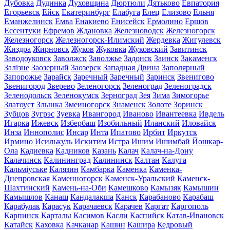
Дубовка
Дудинка
Духовщина
Дюртюли
Дятьково
Евпатория
Егорьевск
Ейск
Екатеринбург
Елабуга
Елец
Елизово
Ельня
Еманжелинск
Емва
Енакиево
Енисейск
Ермолино
Ершов
Ессентуки
Ефремов
Ждановка
Железноводск
Железногорск
Железногорск
Железногорск-Илимский
Жердевка
Жигулевск
Жиздра
Жирновск
Жуков
Жуковка
Жуковский
Завитинск
Заводоуковск
Заволжск
Заволжье
Задонск
Заинск
Закаменск
Залізне
Заозерный
Заозерск
Западная Двина
Заполярный
Запорожье
Зарайск
Заречный
Заречный
Заринск
Звенигово
Звенигород
Зверево
Зеленогорск
Зеленоград
Зеленоградск
Зеленодольск
Зеленокумск
Зерноград
Зея
Зима
Зимогорье
Златоуст
Злынка
Змеиногорск
Знаменск
Золоте
Зоринск
Зубцов
Зугрэс
Зуевка
Ивангород
Иваново
Ивантеевка
Ивдель
Игарка
Ижевск
Избербаш
Изобильный
Иланский
Иловайск
Инза
Иннополис
Инсар
Инта
Ипатово
Ирбит
Иркутск
Ирмино
Исилькуль
Искитим
Истра
Ишим
Ишимбай
Йошкар-
Ола
Кадиевка
Кадников
Казань
Калач
Калач-на-Дону
Калачинск
Калининград
Калининск
Калтан
Калуга
Кальміуське
Калязин
Камбарка
Каменка
Каменка-
Днепровская
Каменногорск
Каменск-Уральский
Каменск-
Шахтинский
Камень-на-Оби
Камешково
Камызяк
Камышин
Камышлов
Канаш
Кандалакша
Канск
Карабаново
Карабаш
Карабулак
Карасук
Карачаевск
Карачев
Каргат
Каргополь
Карпинск
Карталы
Касимов
Касли
Каспийск
Катав-Ивановск
Катайск
Каховка
Качканар
Кашин
Кашира
Кедровый