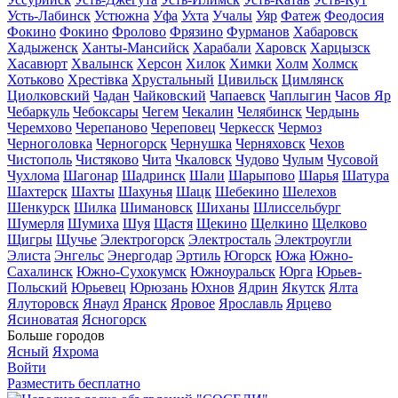
Усть-Лабинск
Устюжна
Уфа
Ухта
Учалы
Уяр
Фатеж
Феодосия
Фокино
Фокино
Фролово
Фрязино
Фурманов
Хабаровск
Хадыженск
Ханты-Мансийск
Харабали
Харовск
Харцызск
Хасавюрт
Хвалынск
Херсон
Хилок
Химки
Холм
Холмск
Хотьково
Хрестівка
Хрустальный
Цивильск
Цимлянск
Циолковский
Чадан
Чайковский
Чапаевск
Чаплыгин
Часов Яр
Чебаркуль
Чебоксары
Чегем
Чекалин
Челябинск
Чердынь
Черемхово
Черепаново
Череповец
Черкесск
Чермоз
Черноголовка
Черногорск
Чернушка
Черняховск
Чехов
Чистополь
Чистяково
Чита
Чкаловск
Чудово
Чулым
Чусовой
Чухлома
Шагонар
Шадринск
Шали
Шарыпово
Шарья
Шатура
Шахтерск
Шахты
Шахунья
Шацк
Шебекино
Шелехов
Шенкурск
Шилка
Шимановск
Шиханы
Шлиссельбург
Шумерля
Шумиха
Шуя
Щастя
Щекино
Щелкино
Щелково
Щигры
Щучье
Электрогорск
Электросталь
Электроугли
Элиста
Энгельс
Энергодар
Эртиль
Югорск
Южа
Южно-
Сахалинск
Южно-Сухокумск
Южноуральск
Юрга
Юрьев-
Польский
Юрьевец
Юрюзань
Юхнов
Ядрин
Якутск
Ялта
Ялуторовск
Янаул
Яранск
Яровое
Ярославль
Ярцево
Ясиноватая
Ясногорск
Больше городов
Ясный
Яхрома
Войти
Разместить бесплатно