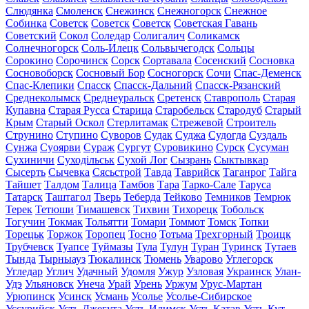
Слюдянка
Смоленск
Снежинск
Снежногорск
Снежное
Собинка
Советск
Советск
Советск
Советская Гавань
Советский
Сокол
Соледар
Солигалич
Соликамск
Солнечногорск
Соль-Илецк
Сольвычегодск
Сольцы
Сорокино
Сорочинск
Сорск
Сортавала
Сосенский
Сосновка
Сосновоборск
Сосновый Бор
Сосногорск
Сочи
Спас-Деменск
Спас-Клепики
Спасск
Спасск-Дальний
Спасск-Рязанский
Среднеколымск
Среднеуральск
Сретенск
Ставрополь
Старая
Купавна
Старая Русса
Старица
Старобельск
Стародуб
Старый
Крым
Старый Оскол
Стерлитамак
Стрежевой
Строитель
Струнино
Ступино
Суворов
Судак
Суджа
Судогда
Суздаль
Сунжа
Суоярви
Сураж
Сургут
Суровикино
Сурск
Сусуман
Сухиничи
Суходільськ
Сухой Лог
Сызрань
Сыктывкар
Сысерть
Сычевка
Сясьстрой
Тавда
Таврийск
Таганрог
Тайга
Тайшет
Талдом
Талица
Тамбов
Тара
Тарко-Сале
Таруса
Татарск
Таштагол
Тверь
Теберда
Тейково
Темников
Темрюк
Терек
Тетюши
Тимашевск
Тихвин
Тихорецк
Тобольск
Тогучин
Токмак
Тольятти
Томари
Томмот
Томск
Топки
Торецьк
Торжок
Торопец
Тосно
Тотьма
Трехгорный
Троицк
Трубчевск
Туапсе
Туймазы
Тула
Тулун
Туран
Туринск
Тутаев
Тында
Тырныауз
Тюкалинск
Тюмень
Уварово
Углегорск
Угледар
Углич
Удачный
Удомля
Ужур
Узловая
Украинск
Улан-
Удэ
Ульяновск
Унеча
Урай
Урень
Уржум
Урус-Мартан
Урюпинск
Усинск
Усмань
Усолье
Усолье-Сибирское
Уссурийск
Усть-Джегута
Усть-Илимск
Усть-Катав
Усть-Кут