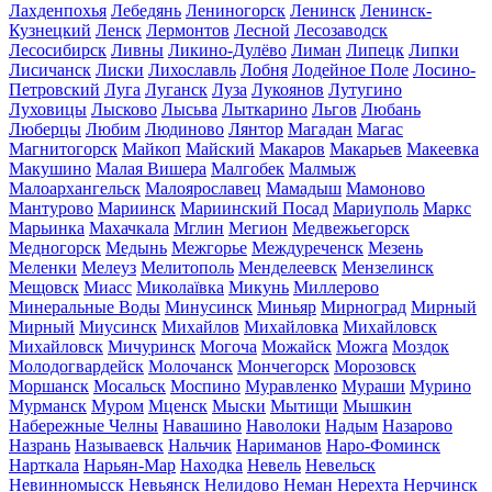
Лахденпохья
Лебедянь
Лениногорск
Ленинск
Ленинск-
Кузнецкий
Ленск
Лермонтов
Лесной
Лесозаводск
Лесосибирск
Ливны
Ликино-Дулёво
Лиман
Липецк
Липки
Лисичанск
Лиски
Лихославль
Лобня
Лодейное Поле
Лосино-
Петровский
Луга
Луганск
Луза
Лукоянов
Лутугино
Луховицы
Лысково
Лысьва
Лыткарино
Льгов
Любань
Люберцы
Любим
Людиново
Лянтор
Магадан
Магас
Магнитогорск
Майкоп
Майский
Макаров
Макарьев
Макеевка
Макушино
Малая Вишера
Малгобек
Малмыж
Малоархангельск
Малоярославец
Мамадыш
Мамоново
Мантурово
Мариинск
Мариинский Посад
Мариуполь
Маркс
Марьинка
Махачкала
Мглин
Мегион
Медвежьегорск
Медногорск
Медынь
Межгорье
Междуреченск
Мезень
Меленки
Мелеуз
Мелитополь
Менделеевск
Мензелинск
Мещовск
Миасс
Миколаївка
Микунь
Миллерово
Минеральные Воды
Минусинск
Миньяр
Мирноград
Мирный
Мирный
Миусинск
Михайлов
Михайловка
Михайловск
Михайловск
Мичуринск
Могоча
Можайск
Можга
Моздок
Молодогвардейск
Молочанск
Мончегорск
Морозовск
Моршанск
Мосальск
Моспино
Муравленко
Мураши
Мурино
Мурманск
Муром
Мценск
Мыски
Мытищи
Мышкин
Набережные Челны
Навашино
Наволоки
Надым
Назарово
Назрань
Называевск
Нальчик
Нариманов
Наро-Фоминск
Нарткала
Нарьян-Мар
Находка
Невель
Невельск
Невинномысск
Невьянск
Нелидово
Неман
Нерехта
Нерчинск