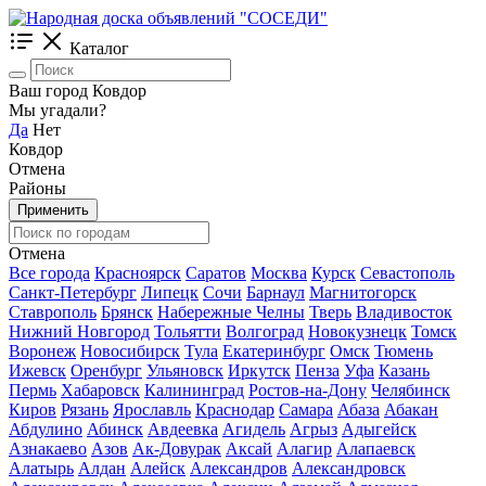
Каталог
Ваш город Ковдор
Мы угадали?
Да
Нет
Ковдор
Отмена
Районы
Применить
Отмена
Все города
Красноярск
Саратов
Москва
Курск
Севастополь
Санкт-Петербург
Липецк
Сочи
Барнаул
Магнитогорск
Ставрополь
Брянск
Набережные Челны
Тверь
Владивосток
Нижний Новгород
Тольятти
Волгоград
Новокузнецк
Томск
Воронеж
Новосибирск
Тула
Екатеринбург
Омск
Тюмень
Ижевск
Оренбург
Ульяновск
Иркутск
Пенза
Уфа
Казань
Пермь
Хабаровск
Калининград
Ростов-на-Дону
Челябинск
Киров
Рязань
Ярославль
Краснодар
Самара
Абаза
Абакан
Абдулино
Абинск
Авдеевка
Агидель
Агрыз
Адыгейск
Азнакаево
Азов
Ак-Довурак
Аксай
Алагир
Алапаевск
Алатырь
Алдан
Алейск
Александров
Александровск