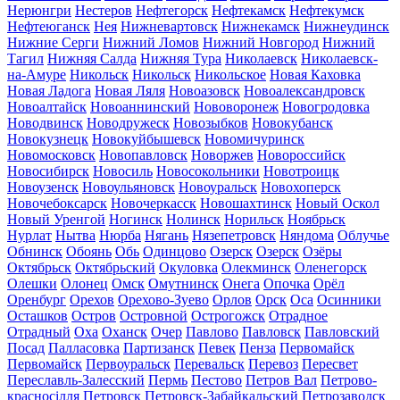
Нерюнгри
Нестеров
Нефтегорск
Нефтекамск
Нефтекумск
Нефтеюганск
Нея
Нижневартовск
Нижнекамск
Нижнеудинск
Нижние Серги
Нижний Ломов
Нижний Новгород
Нижний
Тагил
Нижняя Салда
Нижняя Тура
Николаевск
Николаевск-
на-Амуре
Никольск
Никольск
Никольское
Новая Каховка
Новая Ладога
Новая Ляля
Новоазовск
Новоалександровск
Новоалтайск
Новоаннинский
Нововоронеж
Новогродовка
Новодвинск
Новодружеск
Новозыбков
Новокубанск
Новокузнецк
Новокуйбышевск
Новомичуринск
Новомосковск
Новопавловск
Новоржев
Новороссийск
Новосибирск
Новосиль
Новосокольники
Новотроицк
Новоузенск
Новоульяновск
Новоуральск
Новохоперск
Новочебоксарск
Новочеркасск
Новошахтинск
Новый Оскол
Новый Уренгой
Ногинск
Нолинск
Норильск
Ноябрьск
Нурлат
Нытва
Нюрба
Нягань
Нязепетровск
Няндома
Облучье
Обнинск
Обоянь
Обь
Одинцово
Озерск
Озерск
Озёры
Октябрьск
Октябрьский
Окуловка
Олекминск
Оленегорск
Олешки
Олонец
Омск
Омутнинск
Онега
Опочка
Орёл
Оренбург
Орехов
Орехово-Зуево
Орлов
Орск
Оса
Осинники
Осташков
Остров
Островной
Острогожск
Отрадное
Отрадный
Оха
Оханск
Очер
Павлово
Павловск
Павловский
Посад
Палласовка
Партизанск
Певек
Пенза
Первомайск
Первомайск
Первоуральск
Перевальск
Перевоз
Пересвет
Переславль-Залесский
Пермь
Пестово
Петров Вал
Петрово-
красносілля
Петровск
Петровск-Забайкальский
Петрозаводск