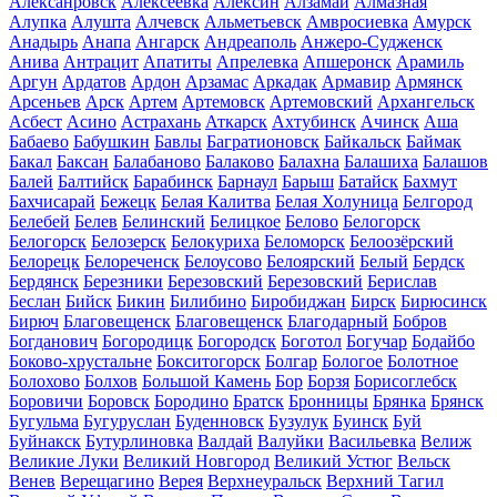
Алексанровск
Алексеевка
Алексин
Алзамай
Алмазная
Алупка
Алушта
Алчевск
Альметьевск
Амвросиевка
Амурск
Анадырь
Анапа
Ангарск
Андреаполь
Анжеро-Судженск
Анива
Антрацит
Апатиты
Апрелевка
Апшеронск
Арамиль
Аргун
Ардатов
Ардон
Арзамас
Аркадак
Армавир
Армянск
Арсеньев
Арск
Артем
Артемовск
Артемовский
Архангельск
Асбест
Асино
Астрахань
Аткарск
Ахтубинск
Ачинск
Аша
Бабаево
Бабушкин
Бавлы
Багратионовск
Байкальск
Баймак
Бакал
Баксан
Балабаново
Балаково
Балахна
Балашиха
Балашов
Балей
Балтийск
Барабинск
Барнаул
Барыш
Батайск
Бахмут
Бахчисарай
Бежецк
Белая Калитва
Белая Холуница
Белгород
Белебей
Белев
Белинский
Белицкое
Белово
Белогорск
Белогорск
Белозерск
Белокуриха
Беломорск
Белоозёрский
Белорецк
Белореченск
Белоусово
Белоярский
Белый
Бердск
Бердянск
Березники
Березовский
Березовский
Берислав
Беслан
Бийск
Бикин
Билибино
Биробиджан
Бирск
Бирюсинск
Бирюч
Благовещенск
Благовещенск
Благодарный
Бобров
Богданович
Богородицк
Богородск
Боготол
Богучар
Бодайбо
Боково-хрустальне
Бокситогорск
Болгар
Бологое
Болотное
Болохово
Болхов
Большой Камень
Бор
Борзя
Борисоглебск
Боровичи
Боровск
Бородино
Братск
Бронницы
Брянка
Брянск
Бугульма
Бугуруслан
Буденновск
Бузулук
Буинск
Буй
Буйнакск
Бутурлиновка
Валдай
Валуйки
Васильевка
Велиж
Великие Луки
Великий Новгород
Великий Устюг
Вельск
Венев
Верещагино
Верея
Верхнеуральск
Верхний Тагил