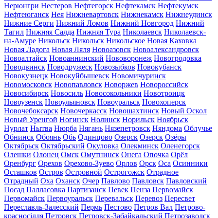
Нерюнгри
Нестеров
Нефтегорск
Нефтекамск
Нефтекумск
Нефтеюганск
Нея
Нижневартовск
Нижнекамск
Нижнеудинск
Нижние Серги
Нижний Ломов
Нижний Новгород
Нижний
Тагил
Нижняя Салда
Нижняя Тура
Николаевск
Николаевск-
на-Амуре
Никольск
Никольск
Никольское
Новая Каховка
Новая Ладога
Новая Ляля
Новоазовск
Новоалександровск
Новоалтайск
Новоаннинский
Нововоронеж
Новогродовка
Новодвинск
Новодружеск
Новозыбков
Новокубанск
Новокузнецк
Новокуйбышевск
Новомичуринск
Новомосковск
Новопавловск
Новоржев
Новороссийск
Новосибирск
Новосиль
Новосокольники
Новотроицк
Новоузенск
Новоульяновск
Новоуральск
Новохоперск
Новочебоксарск
Новочеркасск
Новошахтинск
Новый Оскол
Новый Уренгой
Ногинск
Нолинск
Норильск
Ноябрьск
Нурлат
Нытва
Нюрба
Нягань
Нязепетровск
Няндома
Облучье
Обнинск
Обоянь
Обь
Одинцово
Озерск
Озерск
Озёры
Октябрьск
Октябрьский
Окуловка
Олекминск
Оленегорск
Олешки
Олонец
Омск
Омутнинск
Онега
Опочка
Орёл
Оренбург
Орехов
Орехово-Зуево
Орлов
Орск
Оса
Осинники
Осташков
Остров
Островной
Острогожск
Отрадное
Отрадный
Оха
Оханск
Очер
Павлово
Павловск
Павловский
Посад
Палласовка
Партизанск
Певек
Пенза
Первомайск
Первомайск
Первоуральск
Перевальск
Перевоз
Пересвет
Переславль-Залесский
Пермь
Пестово
Петров Вал
Петрово-
красносілля
Петровск
Петровск-Забайкальский
Петрозаводск