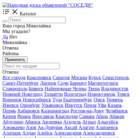
Каталог
Ваш город Миколаївка
Мы угадали?
Да
Нет
Миколаївка
Отмена
Районы
Применить
Отмена
Все города
Красноярск
Саратов
Москва
Курск
Севастополь
Санкт-Петербург
Липецк
Сочи
Барнаул
Магнитогорск
Ставрополь
Брянск
Набережные Челны
Тверь
Владивосток
Нижний Новгород
Тольятти
Волгоград
Новокузнецк
Томск
Воронеж
Новосибирск
Тула
Екатеринбург
Омск
Тюмень
Ижевск
Оренбург
Ульяновск
Иркутск
Пенза
Уфа
Казань
Пермь
Хабаровск
Калининград
Ростов-на-Дону
Челябинск
Киров
Рязань
Ярославль
Краснодар
Самара
Абаза
Абакан
Абдулино
Абинск
Авдеевка
Агидель
Агрыз
Адыгейск
Азнакаево
Азов
Ак-Довурак
Аксай
Алагир
Алапаевск
Алатырь
Алдан
Алейск
Александров
Александровск