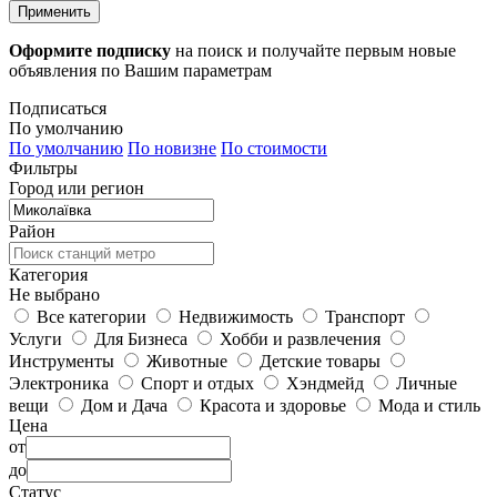
Применить
Оформите подписку
на поиск и получайте первым новые
объявления по Вашим параметрам
Подписаться
По умолчанию
По умолчанию
По новизне
По стоимости
Фильтры
Город или регион
Район
Категория
Не выбрано
Все категории
Недвижимость
Транспорт
Услуги
Для Бизнеса
Хобби и развлечения
Инструменты
Животные
Детские товары
Электроника
Спорт и отдых
Хэндмейд
Личные
вещи
Дом и Дача
Красота и здоровье
Мода и стиль
Цена
от
до
Статус