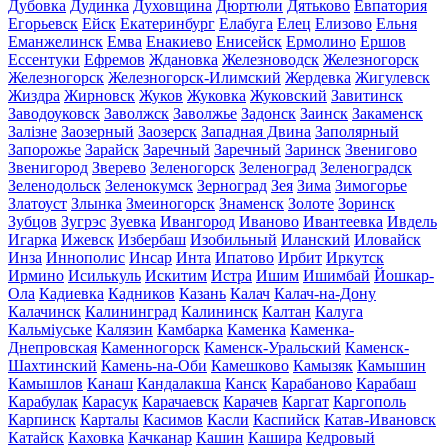
Дубовка
Дудинка
Духовщина
Дюртюли
Дятьково
Евпатория
Егорьевск
Ейск
Екатеринбург
Елабуга
Елец
Елизово
Ельня
Еманжелинск
Емва
Енакиево
Енисейск
Ермолино
Ершов
Ессентуки
Ефремов
Ждановка
Железноводск
Железногорск
Железногорск
Железногорск-Илимский
Жердевка
Жигулевск
Жиздра
Жирновск
Жуков
Жуковка
Жуковский
Завитинск
Заводоуковск
Заволжск
Заволжье
Задонск
Заинск
Закаменск
Залізне
Заозерный
Заозерск
Западная Двина
Заполярный
Запорожье
Зарайск
Заречный
Заречный
Заринск
Звенигово
Звенигород
Зверево
Зеленогорск
Зеленоград
Зеленоградск
Зеленодольск
Зеленокумск
Зерноград
Зея
Зима
Зимогорье
Златоуст
Злынка
Змеиногорск
Знаменск
Золоте
Зоринск
Зубцов
Зугрэс
Зуевка
Ивангород
Иваново
Ивантеевка
Ивдель
Игарка
Ижевск
Избербаш
Изобильный
Иланский
Иловайск
Инза
Иннополис
Инсар
Инта
Ипатово
Ирбит
Иркутск
Ирмино
Исилькуль
Искитим
Истра
Ишим
Ишимбай
Йошкар-
Ола
Кадиевка
Кадников
Казань
Калач
Калач-на-Дону
Калачинск
Калининград
Калининск
Калтан
Калуга
Кальміуське
Калязин
Камбарка
Каменка
Каменка-
Днепровская
Каменногорск
Каменск-Уральский
Каменск-
Шахтинский
Камень-на-Оби
Камешково
Камызяк
Камышин
Камышлов
Канаш
Кандалакша
Канск
Карабаново
Карабаш
Карабулак
Карасук
Карачаевск
Карачев
Каргат
Каргополь
Карпинск
Карталы
Касимов
Касли
Каспийск
Катав-Ивановск
Катайск
Каховка
Качканар
Кашин
Кашира
Кедровый