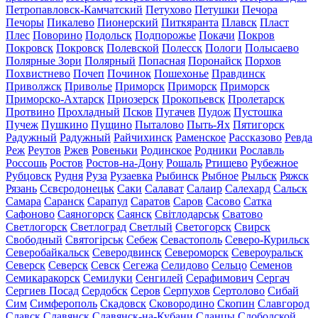
Петропавловск-Камчатский
Петухово
Петушки
Печора
Печоры
Пикалево
Пионерский
Питкяранта
Плавск
Пласт
Плес
Поворино
Подольск
Подпорожье
Покачи
Покров
Покровск
Покровск
Полевской
Полесск
Пологи
Полысаево
Полярные Зори
Полярный
Попасная
Поронайск
Порхов
Похвистнево
Почеп
Починок
Пошехонье
Правдинск
Приволжск
Приволье
Приморск
Приморск
Приморск
Приморско-Ахтарск
Приозерск
Прокопьевск
Пролетарск
Протвино
Прохладный
Псков
Пугачев
Пудож
Пустошка
Пучеж
Пушкино
Пущино
Пыталово
Пыть-Ях
Пятигорск
Радужный
Радужный
Райчихинск
Раменское
Рассказово
Ревда
Реж
Реутов
Ржев
Ровеньки
Родинское
Родники
Рославль
Россошь
Ростов
Ростов-на-Дону
Рошаль
Ртищево
Рубежное
Рубцовск
Рудня
Руза
Рузаевка
Рыбинск
Рыбное
Рыльск
Ряжск
Рязань
Сєвєродонецьк
Саки
Салават
Салаир
Салехард
Сальск
Самара
Саранск
Сарапул
Саратов
Саров
Сасово
Сатка
Сафоново
Саяногорск
Саянск
Світлодарськ
Сватово
Светлогорск
Светлоград
Светлый
Светогорск
Свирск
Свободный
Святогірськ
Себеж
Севастополь
Северо-Курильск
Северобайкальск
Северодвинск
Североморск
Североуральск
Северск
Северск
Севск
Сегежа
Селидово
Сельцо
Семенов
Семикаракорск
Семилуки
Сенгилей
Серафимович
Сергач
Сергиев Посад
Сердобск
Серов
Серпухов
Сертолово
Сибай
Сим
Симферополь
Скадовск
Сковородино
Скопин
Славгород
Славск
Славянск
Славянск-на-Кубани
Сланцы
Слободской