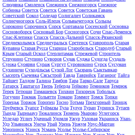
Слюдянка
Смоленск
Снежинск
Снежногорск
Снежное
Собинка
Советск
Советск
Советск
Советская Гавань
Советский
Сокол
Соледар
Солигалич
Соликамск
Солнечногорск
Соль-Илецк
Сольвычегодск
Сольцы
Сорокино
Сорочинск
Сорск
Сортавала
Сосенский
Сосновка
Сосновоборск
Сосновый Бор
Сосногорск
Сочи
Спас-Деменск
Спас-Клепики
Спасск
Спасск-Дальний
Спасск-Рязанский
Среднеколымск
Среднеуральск
Сретенск
Ставрополь
Старая
Купавна
Старая Русса
Старица
Старобельск
Стародуб
Старый
Крым
Старый Оскол
Стерлитамак
Стрежевой
Строитель
Струнино
Ступино
Суворов
Судак
Суджа
Судогда
Суздаль
Сунжа
Суоярви
Сураж
Сургут
Суровикино
Сурск
Сусуман
Сухиничи
Суходільськ
Сухой Лог
Сызрань
Сыктывкар
Сысерть
Сычевка
Сясьстрой
Тавда
Таврийск
Таганрог
Тайга
Тайшет
Талдом
Талица
Тамбов
Тара
Тарко-Сале
Таруса
Татарск
Таштагол
Тверь
Теберда
Тейково
Темников
Темрюк
Терек
Тетюши
Тимашевск
Тихвин
Тихорецк
Тобольск
Тогучин
Токмак
Тольятти
Томари
Томмот
Томск
Топки
Торецьк
Торжок
Торопец
Тосно
Тотьма
Трехгорный
Троицк
Трубчевск
Туапсе
Туймазы
Тула
Тулун
Туран
Туринск
Тутаев
Тында
Тырныауз
Тюкалинск
Тюмень
Уварово
Углегорск
Угледар
Углич
Удачный
Удомля
Ужур
Узловая
Украинск
Улан-
Удэ
Ульяновск
Унеча
Урай
Урень
Уржум
Урус-Мартан
Урюпинск
Усинск
Усмань
Усолье
Усолье-Сибирское
Уссурийск
Усть-Джегута
Усть-Илимск
Усть-Катав
Усть-Кут