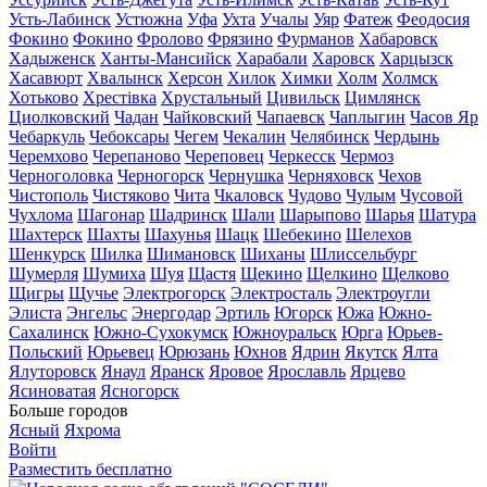
Усть-Лабинск
Устюжна
Уфа
Ухта
Учалы
Уяр
Фатеж
Феодосия
Фокино
Фокино
Фролово
Фрязино
Фурманов
Хабаровск
Хадыженск
Ханты-Мансийск
Харабали
Харовск
Харцызск
Хасавюрт
Хвалынск
Херсон
Хилок
Химки
Холм
Холмск
Хотьково
Хрестівка
Хрустальный
Цивильск
Цимлянск
Циолковский
Чадан
Чайковский
Чапаевск
Чаплыгин
Часов Яр
Чебаркуль
Чебоксары
Чегем
Чекалин
Челябинск
Чердынь
Черемхово
Черепаново
Череповец
Черкесск
Чермоз
Черноголовка
Черногорск
Чернушка
Черняховск
Чехов
Чистополь
Чистяково
Чита
Чкаловск
Чудово
Чулым
Чусовой
Чухлома
Шагонар
Шадринск
Шали
Шарыпово
Шарья
Шатура
Шахтерск
Шахты
Шахунья
Шацк
Шебекино
Шелехов
Шенкурск
Шилка
Шимановск
Шиханы
Шлиссельбург
Шумерля
Шумиха
Шуя
Щастя
Щекино
Щелкино
Щелково
Щигры
Щучье
Электрогорск
Электросталь
Электроугли
Элиста
Энгельс
Энергодар
Эртиль
Югорск
Южа
Южно-
Сахалинск
Южно-Сухокумск
Южноуральск
Юрга
Юрьев-
Польский
Юрьевец
Юрюзань
Юхнов
Ядрин
Якутск
Ялта
Ялуторовск
Янаул
Яранск
Яровое
Ярославль
Ярцево
Ясиноватая
Ясногорск
Больше городов
Ясный
Яхрома
Войти
Разместить бесплатно