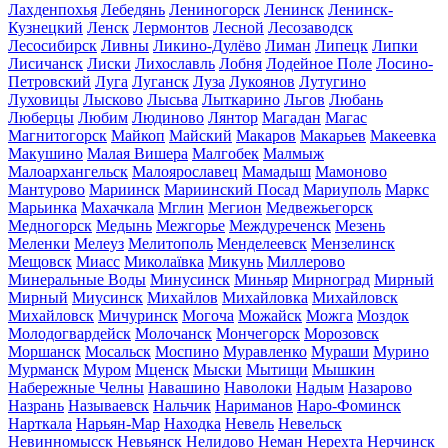
Лахденпохья
Лебедянь
Лениногорск
Ленинск
Ленинск-
Кузнецкий
Ленск
Лермонтов
Лесной
Лесозаводск
Лесосибирск
Ливны
Ликино-Дулёво
Лиман
Липецк
Липки
Лисичанск
Лиски
Лихославль
Лобня
Лодейное Поле
Лосино-
Петровский
Луга
Луганск
Луза
Лукоянов
Лутугино
Луховицы
Лысково
Лысьва
Лыткарино
Льгов
Любань
Люберцы
Любим
Людиново
Лянтор
Магадан
Магас
Магнитогорск
Майкоп
Майский
Макаров
Макарьев
Макеевка
Макушино
Малая Вишера
Малгобек
Малмыж
Малоархангельск
Малоярославец
Мамадыш
Мамоново
Мантурово
Мариинск
Мариинский Посад
Мариуполь
Маркс
Марьинка
Махачкала
Мглин
Мегион
Медвежьегорск
Медногорск
Медынь
Межгорье
Междуреченск
Мезень
Меленки
Мелеуз
Мелитополь
Менделеевск
Мензелинск
Мещовск
Миасс
Миколаївка
Микунь
Миллерово
Минеральные Воды
Минусинск
Миньяр
Мирноград
Мирный
Мирный
Миусинск
Михайлов
Михайловка
Михайловск
Михайловск
Мичуринск
Могоча
Можайск
Можга
Моздок
Молодогвардейск
Молочанск
Мончегорск
Морозовск
Моршанск
Мосальск
Моспино
Муравленко
Мураши
Мурино
Мурманск
Муром
Мценск
Мыски
Мытищи
Мышкин
Набережные Челны
Навашино
Наволоки
Надым
Назарово
Назрань
Называевск
Нальчик
Нариманов
Наро-Фоминск
Нарткала
Нарьян-Мар
Находка
Невель
Невельск
Невинномысск
Невьянск
Нелидово
Неман
Нерехта
Нерчинск