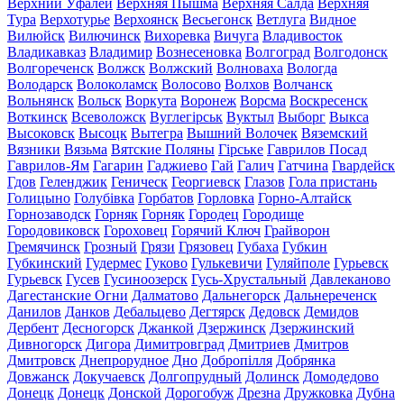
Верхний Уфалей
Верхняя Пышма
Верхняя Салда
Верхняя
Тура
Верхотурье
Верхоянск
Весьегонск
Ветлуга
Видное
Вилюйск
Вилючинск
Вихоревка
Вичуга
Владивосток
Владикавказ
Владимир
Вознесеновка
Волгоград
Волгодонск
Волгореченск
Волжск
Волжский
Волноваха
Вологда
Володарск
Волоколамск
Волосово
Волхов
Волчанск
Вольнянск
Вольск
Воркута
Воронеж
Ворсма
Воскресенск
Воткинск
Всеволожск
Вуглегірськ
Вуктыл
Выборг
Выкса
Высоковск
Высоцк
Вытегра
Вышний Волочек
Вяземский
Вязники
Вязьма
Вятские Поляны
Гірське
Гаврилов Посад
Гаврилов-Ям
Гагарин
Гаджиево
Гай
Галич
Гатчина
Гвардейск
Гдов
Геленджик
Геническ
Георгиевск
Глазов
Гола пристань
Голицыно
Голубівка
Горбатов
Горловка
Горно-Алтайск
Горнозаводск
Горняк
Горняк
Городец
Городище
Городовиковск
Гороховец
Горячий Ключ
Грайворон
Гремячинск
Грозный
Грязи
Грязовец
Губаха
Губкин
Губкинский
Гудермес
Гуково
Гулькевичи
Гуляйполе
Гурьевск
Гурьевск
Гусев
Гусиноозерск
Гусь-Хрустальный
Давлеканово
Дагестанские Огни
Далматово
Дальнегорск
Дальнереченск
Данилов
Данков
Дебальцево
Дегтярск
Дедовск
Демидов
Дербент
Десногорск
Джанкой
Дзержинск
Дзержинский
Дивногорск
Дигора
Димитровград
Дмитриев
Дмитров
Дмитровск
Днепрорудное
Дно
Добропілля
Добрянка
Довжанск
Докучаевск
Долгопрудный
Долинск
Домодедово
Донецк
Донецк
Донской
Дорогобуж
Дрезна
Дружковка
Дубна