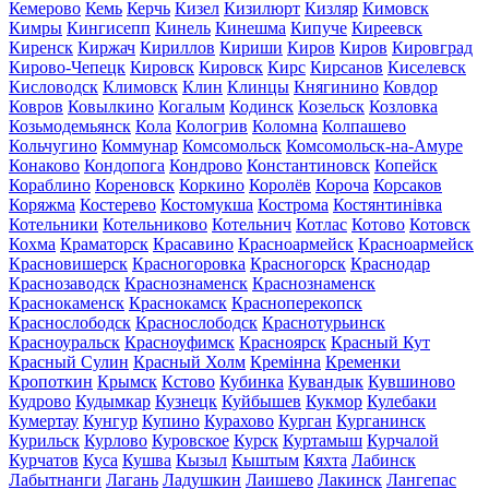
Кемерово
Кемь
Керчь
Кизел
Кизилюрт
Кизляр
Кимовск
Кимры
Кингисепп
Кинель
Кинешма
Кипуче
Киреевск
Киренск
Киржач
Кириллов
Кириши
Киров
Киров
Кировград
Кирово-Чепецк
Кировск
Кировск
Кирс
Кирсанов
Киселевск
Кисловодск
Климовск
Клин
Клинцы
Княгинино
Ковдор
Ковров
Ковылкино
Когалым
Кодинск
Козельск
Козловка
Козьмодемьянск
Кола
Кологрив
Коломна
Колпашево
Кольчугино
Коммунар
Комсомольск
Комсомольск-на-Амуре
Конаково
Кондопога
Кондрово
Константиновск
Копейск
Кораблино
Кореновск
Коркино
Королёв
Короча
Корсаков
Коряжма
Костерево
Костомукша
Кострома
Костянтинівка
Котельники
Котельниково
Котельнич
Котлас
Котово
Котовск
Кохма
Краматорск
Красавино
Красноармейск
Красноармейск
Красновишерск
Красногоровка
Красногорск
Краснодар
Краснозаводск
Краснознаменск
Краснознаменск
Краснокаменск
Краснокамск
Красноперекопск
Краснослободск
Краснослободск
Краснотурьинск
Красноуральск
Красноуфимск
Красноярск
Красный Кут
Красный Сулин
Красный Холм
Кремінна
Кременки
Кропоткин
Крымск
Кстово
Кубинка
Кувандык
Кувшиново
Кудрово
Кудымкар
Кузнецк
Куйбышев
Кукмор
Кулебаки
Кумертау
Кунгур
Купино
Курахово
Курган
Курганинск
Курильск
Курлово
Куровское
Курск
Куртамыш
Курчалой
Курчатов
Куса
Кушва
Кызыл
Кыштым
Кяхта
Лабинск
Лабытнанги
Лагань
Ладушкин
Лаишево
Лакинск
Лангепас