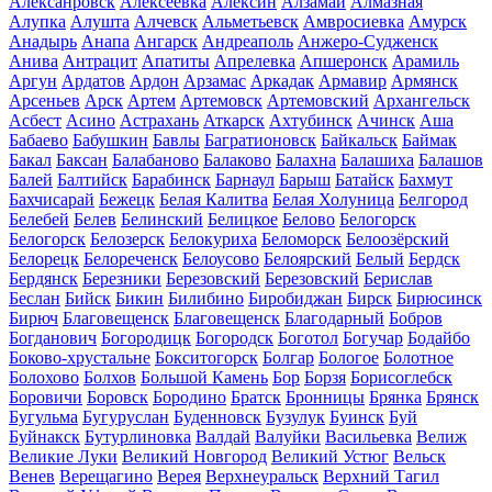
Алексанровск
Алексеевка
Алексин
Алзамай
Алмазная
Алупка
Алушта
Алчевск
Альметьевск
Амвросиевка
Амурск
Анадырь
Анапа
Ангарск
Андреаполь
Анжеро-Судженск
Анива
Антрацит
Апатиты
Апрелевка
Апшеронск
Арамиль
Аргун
Ардатов
Ардон
Арзамас
Аркадак
Армавир
Армянск
Арсеньев
Арск
Артем
Артемовск
Артемовский
Архангельск
Асбест
Асино
Астрахань
Аткарск
Ахтубинск
Ачинск
Аша
Бабаево
Бабушкин
Бавлы
Багратионовск
Байкальск
Баймак
Бакал
Баксан
Балабаново
Балаково
Балахна
Балашиха
Балашов
Балей
Балтийск
Барабинск
Барнаул
Барыш
Батайск
Бахмут
Бахчисарай
Бежецк
Белая Калитва
Белая Холуница
Белгород
Белебей
Белев
Белинский
Белицкое
Белово
Белогорск
Белогорск
Белозерск
Белокуриха
Беломорск
Белоозёрский
Белорецк
Белореченск
Белоусово
Белоярский
Белый
Бердск
Бердянск
Березники
Березовский
Березовский
Берислав
Беслан
Бийск
Бикин
Билибино
Биробиджан
Бирск
Бирюсинск
Бирюч
Благовещенск
Благовещенск
Благодарный
Бобров
Богданович
Богородицк
Богородск
Боготол
Богучар
Бодайбо
Боково-хрустальне
Бокситогорск
Болгар
Бологое
Болотное
Болохово
Болхов
Большой Камень
Бор
Борзя
Борисоглебск
Боровичи
Боровск
Бородино
Братск
Бронницы
Брянка
Брянск
Бугульма
Бугуруслан
Буденновск
Бузулук
Буинск
Буй
Буйнакск
Бутурлиновка
Валдай
Валуйки
Васильевка
Велиж
Великие Луки
Великий Новгород
Великий Устюг
Вельск
Венев
Верещагино
Верея
Верхнеуральск
Верхний Тагил