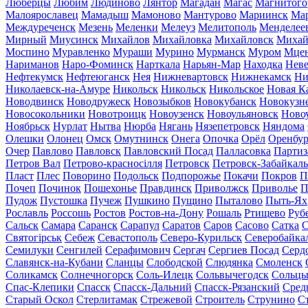
Люберцы
Любим
Людиново
Лянтор
Магадан
Магас
Магнитого
Малоярославец
Мамадыш
Мамоново
Мантурово
Мариинск
Ма
Междуреченск
Мезень
Меленки
Мелеуз
Мелитополь
Менделее
Мирный
Миусинск
Михайлов
Михайловка
Михайловск
Михай
Моспино
Муравленко
Мураши
Мурино
Мурманск
Муром
Мце
Нариманов
Наро-Фоминск
Нарткала
Нарьян-Мар
Находка
Неве
Нефтекумск
Нефтеюганск
Нея
Нижневартовск
Нижнекамск
Ни
Николаевск-на-Амуре
Никольск
Никольск
Никольское
Новая К
Новодвинск
Новодружеск
Новозыбков
Новокубанск
Новокузн
Новосокольники
Новотроицк
Новоузенск
Новоульяновск
Ново
Ноябрьск
Нурлат
Нытва
Нюрба
Нягань
Нязепетровск
Няндома
Олешки
Олонец
Омск
Омутнинск
Онега
Опочка
Орёл
Оренбур
Очер
Павлово
Павловск
Павловский Посад
Палласовка
Партиз
Петров Вал
Петрово-красносілля
Петровск
Петровск-Забайкал
Пласт
Плес
Поворино
Подольск
Подпорожье
Покачи
Покров
П
Почеп
Починок
Пошехонье
Правдинск
Приволжск
Приволье
П
Пудож
Пустошка
Пучеж
Пушкино
Пущино
Пыталово
Пыть-Ях
Рославль
Россошь
Ростов
Ростов-на-Дону
Рошаль
Ртищево
Руб
Сальск
Самара
Саранск
Сарапул
Саратов
Саров
Сасово
Сатка
С
Святогірськ
Себеж
Севастополь
Северо-Курильск
Северобайка
Семилуки
Сенгилей
Серафимович
Сергач
Сергиев Посад
Серд
Славянск-на-Кубани
Сланцы
Слободской
Слюдянка
Смоленск
Соликамск
Солнечногорск
Соль-Илецк
Сольвычегодск
Сольц
Спас-Клепики
Спасск
Спасск-Дальний
Спасск-Рязанский
Сред
Старый Оскол
Стерлитамак
Стрежевой
Строитель
Струнино
С