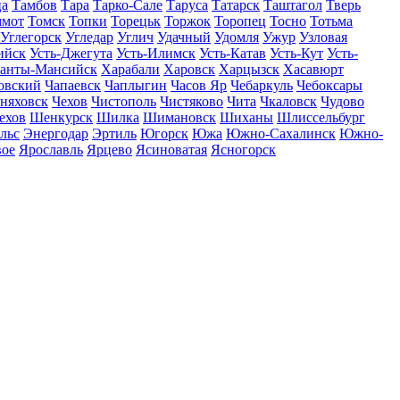
ца
Тамбов
Тара
Тарко-Сале
Таруса
Татарск
Таштагол
Тверь
ммот
Томск
Топки
Торецьк
Торжок
Торопец
Тосно
Тотьма
Углегорск
Угледар
Углич
Удачный
Удомля
Ужур
Узловая
ийск
Усть-Джегута
Усть-Илимск
Усть-Катав
Усть-Кут
Усть-
анты-Мансийск
Харабали
Харовск
Харцызск
Хасавюрт
овский
Чапаевск
Чаплыгин
Часов Яр
Чебаркуль
Чебоксары
няховск
Чехов
Чистополь
Чистяково
Чита
Чкаловск
Чудово
ехов
Шенкурск
Шилка
Шимановск
Шиханы
Шлиссельбург
льс
Энергодар
Эртиль
Югорск
Южа
Южно-Сахалинск
Южно-
вое
Ярославль
Ярцево
Ясиноватая
Ясногорск