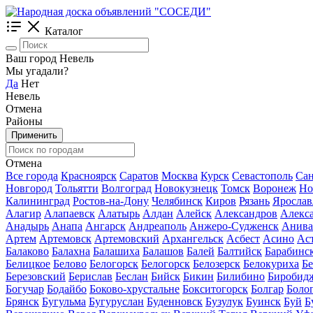
Каталог
Ваш город Невель
Мы угадали?
Да
Нет
Невель
Отмена
Районы
Применить
Отмена
Все города
Красноярск
Саратов
Москва
Курск
Севастополь
Сан
Новгород
Тольятти
Волгоград
Новокузнецк
Томск
Воронеж
Но
Калининград
Ростов-на-Дону
Челябинск
Киров
Рязань
Ярослав
Алагир
Алапаевск
Алатырь
Алдан
Алейск
Александров
Алекс
Анадырь
Анапа
Ангарск
Андреаполь
Анжеро-Судженск
Анива
Артем
Артемовск
Артемовский
Архангельск
Асбест
Асино
Ас
Балаково
Балахна
Балашиха
Балашов
Балей
Балтийск
Барабинс
Белицкое
Белово
Белогорск
Белогорск
Белозерск
Белокуриха
Б
Березовский
Берислав
Беслан
Бийск
Бикин
Билибино
Биробид
Богучар
Бодайбо
Боково-хрустальне
Бокситогорск
Болгар
Боло
Брянск
Бугульма
Бугуруслан
Буденновск
Бузулук
Буинск
Буй
Б