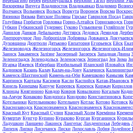
Верещагино
Верея
Верхнеуральск
Верхний Тагил
Верхний Уф
Вихоревка
Вичуга
Владивосток
Владикавказ
Владимир
Вознес
Волчанск
Вольнянск
Вольск
Воркута
Воронеж
Ворсма
Воскрес
Вязники
Вязьма
Вятские Поляны
Гірське
Гаврилов Посад
Гавр
Голубівка
Горбатов
Горловка
Горно-Алтайск
Горнозаводск
Гор
Губкин
Губкинский
Гудермес
Гуково
Гулькевичи
Гуляйполе
Гур
Данилов
Данков
Дебальцево
Дегтярск
Дедовск
Демидов
Дербе
Днепрорудное
Дно
Добропілля
Добрянка
Довжанск
Докучаевс
Духовщина
Дюртюли
Дятьково
Евпатория
Егорьевск
Ейск
Ека
Железноводск
Железногорск
Железногорск
Железногорск-Или
Заинск
Закаменск
Залізне
Заозерный
Заозерск
Западная Двина
Зеленоградск
Зеленодольск
Зеленокумск
Зерноград
Зея
Зима
Зи
Игарка
Ижевск
Избербаш
Изобильный
Иланский
Иловайск
Ин
Кадников
Казань
Калач
Калач-на-Дону
Калачинск
Калинингра
Каменск-Шахтинский
Камень-на-Оби
Камешково
Камызяк
Ка
Карпинск
Карталы
Касимов
Касли
Каспийск
Катав-Ивановск
К
Кинель
Кинешма
Кипуче
Киреевск
Киренск
Киржач
Кириллов
Клинцы
Княгинино
Ковдор
Ковров
Ковылкино
Когалым
Коди
на-Амуре
Конаково
Кондопога
Кондрово
Константиновск
Копе
Котельники
Котельниково
Котельнич
Котлас
Котово
Котовск
К
Краснозаводск
Краснознаменск
Краснознаменск
Краснокаменс
Красный Кут
Красный Сулин
Красный Холм
Кремінна
Кремен
Кумертау
Кунгур
Купино
Курахово
Курган
Курганинск
Куриль
Ладушкин
Лаишево
Лакинск
Лангепас
Лахденпохья
Лебедянь
Липецк
Липки
Лисичанск
Лиски
Лихославль
Лобня
Лодейное 