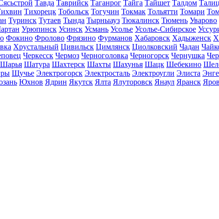
Сясьстрой
Тавда
Таврийск
Таганрог
Тайга
Тайшет
Талдом
Тали
Тихвин
Тихорецк
Тобольск
Тогучин
Токмак
Тольятти
Томари
То
ан
Туринск
Тутаев
Тында
Тырныауз
Тюкалинск
Тюмень
Уварово
артан
Урюпинск
Усинск
Усмань
Усолье
Усолье-Сибирское
Уссур
о
Фокино
Фролово
Фрязино
Фурманов
Хабаровск
Хадыженск
Х
івка
Хрустальный
Цивильск
Цимлянск
Циолковский
Чадан
Чайк
еповец
Черкесск
Чермоз
Черноголовка
Черногорск
Чернушка
Чер
Шарья
Шатура
Шахтерск
Шахты
Шахунья
Шацк
Шебекино
Шел
ры
Щучье
Электрогорск
Электросталь
Электроугли
Элиста
Энге
зань
Юхнов
Ядрин
Якутск
Ялта
Ялуторовск
Янаул
Яранск
Яро