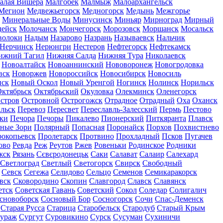
алая Вишера
Малгобек
Малмыж
Малоархангельск
Мегион
Медвежьегорск
Медногорск
Медынь
Межгорье
Минеральные Воды
Минусинск
Миньяр
Мирноград
Мирный
дейск
Молочанск
Мончегорск
Морозовск
Моршанск
Мосальск
волоки
Надым
Назарово
Назрань
Называевск
Нальчик
Нерчинск
Нерюнгри
Нестеров
Нефтегорск
Нефтекамск
ижний Тагил
Нижняя Салда
Нижняя Тура
Николаевск
Новоалтайск
Новоаннинский
Нововоронеж
Новогродовка
вск
Новоржев
Новороссийск
Новосибирск
Новосиль
нск
Новый Оскол
Новый Уренгой
Ногинск
Нолинск
Норильск
ктябрьск
Октябрьский
Окуловка
Олекминск
Оленегорск
стров
Островной
Острогожск
Отрадное
Отрадный
Оха
Оханск
льск
Перевоз
Пересвет
Переславль-Залесский
Пермь
Пестово
ки
Печора
Печоры
Пикалево
Пионерский
Питкяранта
Плавск
ные Зори
Полярный
Попасная
Поронайск
Порхов
Похвистнево
окопьевск
Пролетарск
Протвино
Прохладный
Псков
Пугачев
ово
Ревда
Реж
Реутов
Ржев
Ровеньки
Родинское
Родники
жск
Рязань
Сєвєродонецьк
Саки
Салават
Салаир
Салехард
Светлоград
Светлый
Светогорск
Свирск
Свободный
Севск
Сегежа
Селидово
Сельцо
Семенов
Семикаракорск
вск
Сковородино
Скопин
Славгород
Славск
Славянск
етск
Советская Гавань
Советский
Сокол
Соледар
Солигалич
сновоборск
Сосновый Бор
Сосногорск
Сочи
Спас-Деменск
Старая Русса
Старица
Старобельск
Стародуб
Старый Крым
ураж
Сургут
Суровикино
Сурск
Сусуман
Сухиничи