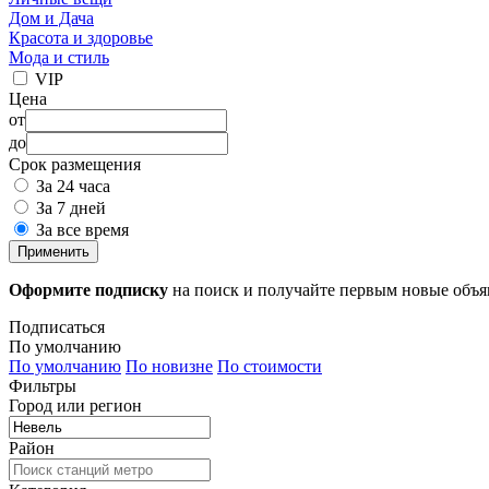
Дом и Дача
Красота и здоровье
Мода и стиль
VIP
Цена
от
до
Срок размещения
За 24 часа
За 7 дней
За все время
Применить
Оформите подписку
на поиск и получайте первым новые объ
Подписаться
По умолчанию
По умолчанию
По новизне
По стоимости
Фильтры
Город или регион
Район