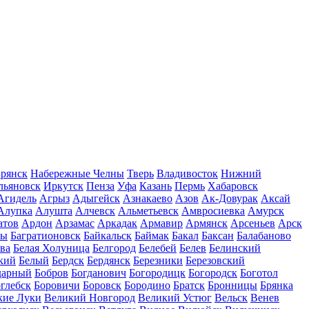
рянск
Набережные Челны
Тверь
Владивосток
Нижний
льяновск
Иркутск
Пенза
Уфа
Казань
Пермь
Хабаровск
Агидель
Агрыз
Адыгейск
Азнакаево
Азов
Ак-Довурак
Аксай
Алупка
Алушта
Алчевск
Альметьевск
Амвросиевка
Амурск
атов
Ардон
Арзамас
Аркадак
Армавир
Армянск
Арсеньев
Арск
лы
Багратионовск
Байкальск
Баймак
Бакал
Баксан
Балабаново
ва
Белая Холуница
Белгород
Белебей
Белев
Белинский
кий
Белый
Бердск
Бердянск
Березники
Березовский
дарный
Бобров
Богданович
Богородицк
Богородск
Боготол
глебск
Боровичи
Боровск
Бородино
Братск
Бронницы
Брянка
кие Луки
Великий Новгород
Великий Устюг
Вельск
Венев