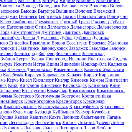
ерхоянск
Весьегонск
Ветлуга
Видное
Вилюйск
Вилючинск
Волноваха
Вологда
Володарск
Волоколамск
Волосово
Волхов
ысоковск
Высоцк
Вытегра
Вышний Волочек
Вяземский
еленджик
Геническ
Георгиевск
Глазов
Гола пристань
Голицыно
 Ключ
Грайворон
Гремячинск
Грозный
Грязи
Грязовец
Губаха
ово
Дагестанские Огни
Далматово
Дальнегорск
Дальнереченск
гора
Димитровград
Дмитриев
Дмитров
Дмитровск
орогобуж
Дрезна
Дружковка
Дубна
Дубовка
Дудинка
иево
Енисейск
Ермолино
Ершов
Ессентуки
Ефремов
Ждановка
ковский
Завитинск
Заводоуковск
Заволжск
Заволжье
Задонск
нигово
Звенигород
Зверево
Зеленогорск
Зеленоград
Зубцов
Зугрэс
Зуевка
Ивангород
Иваново
Ивантеевка
Ивдель
лькуль
Искитим
Истра
Ишим
Ишимбай
Йошкар-Ола
Кадиевка
нка
Каменка-Днепровская
Каменногорск
Каменск-Уральский
ш
Карабулак
Карасук
Карачаевск
Карачев
Каргат
Каргополь
емь
Керчь
Кизел
Кизилюрт
Кизляр
Кимовск
Кимры
Кингисепп
вск
Кирс
Кирсанов
Киселевск
Кисловодск
Климовск
Клин
Колпашево
Кольчугино
Коммунар
Комсомольск
Комсомольск-
ряжма
Костерево
Костомукша
Кострома
Костянтинівка
сновишерск
Красногоровка
Красногорск
Краснодар
к
Краснотурьинск
Красноуральск
Красноуфимск
Красноярск
дрово
Кудымкар
Кузнецк
Куйбышев
Кукмор
Кулебаки
Кушва
Кызыл
Кыштым
Кяхта
Лабинск
Лабытнанги
Лагань
сной
Лесозаводск
Лесосибирск
Ливны
Ликино-Дулёво
Лиман
о
Луховицы
Лысково
Лысьва
Лыткарино
Льгов
Любань