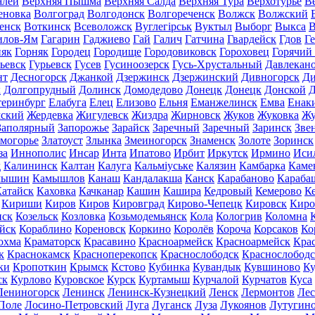
алей
Верхняя Пышма
Верхняя Салда
Верхняя Тура
Верхотурье
В
еновка
Волгоград
Волгодонск
Волгореченск
Волжск
Волжский
енск
Воткинск
Всеволожск
Вуглегірськ
Вуктыл
Выборг
Выкса
В
илов-Ям
Гагарин
Гаджиево
Гай
Галич
Гатчина
Гвардейск
Гдов
Г
няк
Горняк
Городец
Городище
Городовиковск
Гороховец
Горячий
ьевск
Гурьевск
Гусев
Гусиноозерск
Гусь-Хрустальный
Давлекан
нт
Десногорск
Джанкой
Дзержинск
Дзержинский
Дивногорск
Ди
к
Долгопрудный
Долинск
Домодедово
Донецк
Донецк
Донской
Д
теринбург
Елабуга
Елец
Елизово
Ельня
Еманжелинск
Емва
Енак
мский
Жердевка
Жигулевск
Жиздра
Жирновск
Жуков
Жуковка
Жу
Заполярный
Запорожье
Зарайск
Заречный
Заречный
Заринск
Зве
могорье
Златоуст
Злынка
Змеиногорск
Знаменск
Золоте
Зоринск
за
Иннополис
Инсар
Инта
Ипатово
Ирбит
Иркутск
Ирмино
Иси
д
Калининск
Калтан
Калуга
Кальміуське
Калязин
Камбарка
Каме
мышин
Камышлов
Канаш
Кандалакша
Канск
Карабаново
Караба
атайск
Каховка
Качканар
Кашин
Кашира
Кедровый
Кемерово
К
Кириши
Киров
Киров
Кировград
Кирово-Чепецк
Кировск
Киро
нск
Козельск
Козловка
Козьмодемьянск
Кола
Кологрив
Коломна
йск
Кораблино
Кореновск
Коркино
Королёв
Короча
Корсаков
Ко
охма
Краматорск
Красавино
Красноармейск
Красноармейск
Кра
к
Краснокамск
Красноперекопск
Краснослободск
Краснослободс
ки
Кропоткин
Крымск
Кстово
Кубинка
Кувандык
Кувшиново
Ку
ск
Курлово
Куровское
Курск
Куртамыш
Курчалой
Курчатов
Куса
Лениногорск
Ленинск
Ленинск-Кузнецкий
Ленск
Лермонтов
Ле
Поле
Лосино-Петровский
Луга
Луганск
Луза
Лукоянов
Лутугин