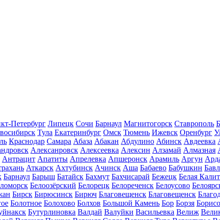
кт-Петербург
Липецк
Сочи
Барнаул
Магнитогорск
Ставрополь
Б
восибирск
Тула
Екатеринбург
Омск
Тюмень
Ижевск
Оренбург
У
ль
Краснодар
Самара
Абаза
Абакан
Абдулино
Абинск
Авдеевка
андровск
Алексанровск
Алексеевка
Алексин
Алзамай
Алмазная
Антрацит
Апатиты
Апрелевка
Апшеронск
Арамиль
Аргун
Ард
трахань
Аткарск
Ахтубинск
Ачинск
Аша
Бабаево
Бабушкин
Бав
к
Барнаул
Барыш
Батайск
Бахмут
Бахчисарай
Бежецк
Белая Калит
еломорск
Белоозёрский
Белорецк
Белореченск
Белоусово
Белоярс
жан
Бирск
Бирюсинск
Бирюч
Благовещенск
Благовещенск
Благо
гое
Болотное
Болохово
Болхов
Большой Камень
Бор
Борзя
Борисо
уйнакск
Бутурлиновка
Валдай
Валуйки
Васильевка
Велиж
Вели