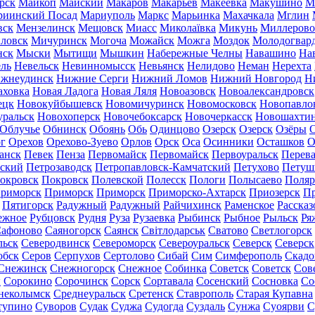
рск
Майкоп
Майский
Макаров
Макарьев
Макеевка
Макушино
М
риинский Посад
Мариуполь
Маркс
Марьинка
Махачкала
Мглин
вск
Мензелинск
Мещовск
Миасс
Миколаївка
Микунь
Миллерово
ловск
Мичуринск
Могоча
Можайск
Можга
Моздок
Молодогвар
нск
Мыски
Мытищи
Мышкин
Набережные Челны
Навашино
На
ль
Невельск
Невинномысск
Невьянск
Нелидово
Неман
Нерехта
жнеудинск
Нижние Серги
Нижний Ломов
Нижний Новгород
Н
аховка
Новая Ладога
Новая Ляля
Новоазовск
Новоалександровск
ецк
Новокуйбышевск
Новомичуринск
Новомосковск
Новопавло
уральск
Новохоперск
Новочебоксарск
Новочеркасск
Новошахти
Облучье
Обнинск
Обоянь
Обь
Одинцово
Озерск
Озерск
Озёры
О
г
Орехов
Орехово-Зуево
Орлов
Орск
Оса
Осинники
Осташков
О
анск
Певек
Пенза
Первомайск
Первомайск
Первоуральск
Перева
ьский
Петрозаводск
Петропавловск-Камчатский
Петухово
Петуш
окровск
Покровск
Полевской
Полесск
Пологи
Полысаево
Поляр
риморск
Приморск
Приморск
Приморско-Ахтарск
Приозерск
Пр
Пятигорск
Радужный
Радужный
Райчихинск
Раменское
Рассказ
ежное
Рубцовск
Рудня
Руза
Рузаевка
Рыбинск
Рыбное
Рыльск
Ря
афоново
Саяногорск
Саянск
Світлодарськ
Сватово
Светлогорск
льск
Северодвинск
Североморск
Североуральск
Северск
Северск
обск
Серов
Серпухов
Сертолово
Сибай
Сим
Симферополь
Скадо
Снежинск
Снежногорск
Снежное
Собинка
Советск
Советск
Сов
ы
Сорокино
Сорочинск
Сорск
Сортавала
Сосенский
Сосновка
Со
неколымск
Среднеуральск
Сретенск
Ставрополь
Старая Купавна
тупино
Суворов
Судак
Суджа
Судогда
Суздаль
Сунжа
Суоярви
С