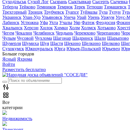
Суходільськ
Сухой Лог
Сызрань
Сыктывкар
Сысерть
Сычевка
Теберда
Тейково
Темников
Темрюк
Терек
Тетюши
Тимашевск
Трехгорный
Троицк
Трубчевск
Туапсе
Туймазы
Тула
Тулун
Тур
Украинск
Улан-Удэ
Ульяновск
Унеча
Урай
Урень
Уржум
Урус-М
Лабинск
Устюжна
Уфа
Ухта
Учалы
Уяр
Фатеж
Феодосия
Фокин
Хвалынск
Херсон
Хилок
Химки
Холм
Холмск
Хотьково
Хрест
Чегем
Чекалин
Челябинск
Чердынь
Черемхово
Черепаново
Чер
Чулым
Чусовой
Чухлома
Шагонар
Шадринск
Шали
Шарыпово
Шумерля
Шумиха
Шуя
Щастя
Щекино
Щелкино
Щелково
Щиг
Сухокумск
Южноуральск
Юрга
Юрьев-Польский
Юрьевец
Юрю
Больше городов
Ясный
Яхрома
Войти
Разместить бесплатно
Все
категории
Недвижимость
Транспорт