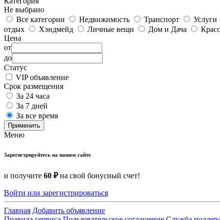
Категория
Не выбрано
Все категории
Недвижимость
Транспорт
Услуги
отдых
Хэндмейд
Личные вещи
Дом и Дача
Красо
Цена
от
до
Статус
VIP объявление
Срок размещения
За 24 часа
За 7 дней
За все время
Применить
Меню
Зарегистрируйтесь на нашем сайте
и получите
60 ₽
на свой бонусный счет!
Войти или зарегистрироваться
Главная
Добавить объявление
Правила сервиса
Пользовательское соглашение
Служба поддер