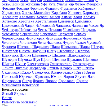
Усть-Лабинск
Устюжна
Уфа
Ухта
Учалы
Уяр
Фатеж
Феодосия
Фокино
Фокино
Фролово
Фрязино
Фурманов
Хабаровск
Хадыженск
Ханты-Мансийск
Харабали
Харовск
Харцызск
Хасавюрт
Хвалынск
Херсон
Хилок
Химки
Холм
Холмск
Хотьково
Хрестівка
Хрустальный
Цивильск
Цимлянск
Циолковский
Чадан
Чайковский
Чапаевск
Чаплыгин
Часов Яр
Чебаркуль
Чебоксары
Чегем
Чекалин
Челябинск
Чердынь
Черемхово
Черепаново
Череповец
Черкесск
Чермоз
Черноголовка
Черногорск
Чернушка
Черняховск
Чехов
Чистополь
Чистяково
Чита
Чкаловск
Чудово
Чулым
Чусовой
Чухлома
Шагонар
Шадринск
Шали
Шарыпово
Шарья
Шатура
Шахтерск
Шахты
Шахунья
Шацк
Шебекино
Шелехов
Шенкурск
Шилка
Шимановск
Шиханы
Шлиссельбург
Шумерля
Шумиха
Шуя
Щастя
Щекино
Щелкино
Щелково
Щигры
Щучье
Электрогорск
Электросталь
Электроугли
Элиста
Энгельс
Энергодар
Эртиль
Югорск
Южа
Южно-
Сахалинск
Южно-Сухокумск
Южноуральск
Юрга
Юрьев-
Польский
Юрьевец
Юрюзань
Юхнов
Ядрин
Якутск
Ялта
Ялуторовск
Янаул
Яранск
Яровое
Ярославль
Ярцево
Ясиноватая
Ясногорск
Больше городов
Ясный
Яхрома
Войти
Разместить бесплатно