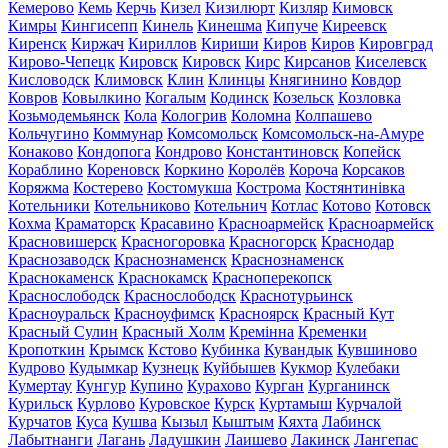
Кемерово
Кемь
Керчь
Кизел
Кизилюрт
Кизляр
Кимовск
Кимры
Кингисепп
Кинель
Кинешма
Кипуче
Киреевск
Киренск
Киржач
Кириллов
Кириши
Киров
Киров
Кировград
Кирово-Чепецк
Кировск
Кировск
Кирс
Кирсанов
Киселевск
Кисловодск
Климовск
Клин
Клинцы
Княгинино
Ковдор
Ковров
Ковылкино
Когалым
Кодинск
Козельск
Козловка
Козьмодемьянск
Кола
Кологрив
Коломна
Колпашево
Кольчугино
Коммунар
Комсомольск
Комсомольск-на-Амуре
Конаково
Кондопога
Кондрово
Константиновск
Копейск
Кораблино
Кореновск
Коркино
Королёв
Короча
Корсаков
Коряжма
Костерево
Костомукша
Кострома
Костянтинівка
Котельники
Котельниково
Котельнич
Котлас
Котово
Котовск
Кохма
Краматорск
Красавино
Красноармейск
Красноармейск
Красновишерск
Красногоровка
Красногорск
Краснодар
Краснозаводск
Краснознаменск
Краснознаменск
Краснокаменск
Краснокамск
Красноперекопск
Краснослободск
Краснослободск
Краснотурьинск
Красноуральск
Красноуфимск
Красноярск
Красный Кут
Красный Сулин
Красный Холм
Кремінна
Кременки
Кропоткин
Крымск
Кстово
Кубинка
Кувандык
Кувшиново
Кудрово
Кудымкар
Кузнецк
Куйбышев
Кукмор
Кулебаки
Кумертау
Кунгур
Купино
Курахово
Курган
Курганинск
Курильск
Курлово
Куровское
Курск
Куртамыш
Курчалой
Курчатов
Куса
Кушва
Кызыл
Кыштым
Кяхта
Лабинск
Лабытнанги
Лагань
Ладушкин
Лаишево
Лакинск
Лангепас