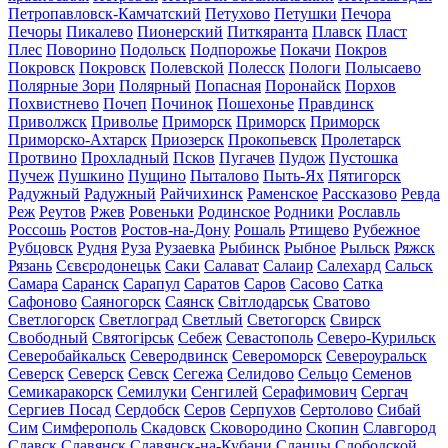
Петропавловск-Камчатский
Петухово
Петушки
Печора
Печоры
Пикалево
Пионерский
Питкяранта
Плавск
Пласт
Плес
Поворино
Подольск
Подпорожье
Покачи
Покров
Покровск
Покровск
Полевской
Полесск
Пологи
Полысаево
Полярные Зори
Полярный
Попасная
Поронайск
Порхов
Похвистнево
Почеп
Починок
Пошехонье
Правдинск
Приволжск
Приволье
Приморск
Приморск
Приморск
Приморско-Ахтарск
Приозерск
Прокопьевск
Пролетарск
Протвино
Прохладный
Псков
Пугачев
Пудож
Пустошка
Пучеж
Пушкино
Пущино
Пыталово
Пыть-Ях
Пятигорск
Радужный
Радужный
Райчихинск
Раменское
Рассказово
Ревда
Реж
Реутов
Ржев
Ровеньки
Родинское
Родники
Рославль
Россошь
Ростов
Ростов-на-Дону
Рошаль
Ртищево
Рубежное
Рубцовск
Рудня
Руза
Рузаевка
Рыбинск
Рыбное
Рыльск
Ряжск
Рязань
Сєвєродонецьк
Саки
Салават
Салаир
Салехард
Сальск
Самара
Саранск
Сарапул
Саратов
Саров
Сасово
Сатка
Сафоново
Саяногорск
Саянск
Світлодарськ
Сватово
Светлогорск
Светлоград
Светлый
Светогорск
Свирск
Свободный
Святогірськ
Себеж
Севастополь
Северо-Курильск
Северобайкальск
Северодвинск
Североморск
Североуральск
Северск
Северск
Севск
Сегежа
Селидово
Сельцо
Семенов
Семикаракорск
Семилуки
Сенгилей
Серафимович
Сергач
Сергиев Посад
Сердобск
Серов
Серпухов
Сертолово
Сибай
Сим
Симферополь
Скадовск
Сковородино
Скопин
Славгород
Славск
Славянск
Славянск-на-Кубани
Сланцы
Слободской