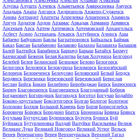
Алексанровск
Алексеевка
Алексин
Алзамай
Алмазная
Алупка
Алушта
Алчевск
Альметьевск
Амвросиевка
Амурск
Анадырь
Анапа
Ангарск
Андреаполь
Анжеро-Судженск
Анива
Антрацит
Апатиты
Апрелевка
Апшеронск
Арамиль
Аргун
Ардатов
Ардон
Арзамас
Аркадак
Армавир
Армянск
Арсеньев
Арск
Артем
Артемовск
Артемовский
Архангельск
Асбест
Асино
Астрахань
Аткарск
Ахтубинск
Ачинск
Аша
Бабаево
Бабушкин
Бавлы
Багратионовск
Байкальск
Баймак
Бакал
Баксан
Балабаново
Балаково
Балахна
Балашиха
Балашов
Балей
Балтийск
Барабинск
Барнаул
Барыш
Батайск
Бахмут
Бахчисарай
Бежецк
Белая Калитва
Белая Холуница
Белгород
Белебей
Белев
Белинский
Белицкое
Белово
Белогорск
Белогорск
Белозерск
Белокуриха
Беломорск
Белоозёрский
Белорецк
Белореченск
Белоусово
Белоярский
Белый
Бердск
Бердянск
Березники
Березовский
Березовский
Берислав
Беслан
Бийск
Бикин
Билибино
Биробиджан
Бирск
Бирюсинск
Бирюч
Благовещенск
Благовещенск
Благодарный
Бобров
Богданович
Богородицк
Богородск
Боготол
Богучар
Бодайбо
Боково-хрустальне
Бокситогорск
Болгар
Бологое
Болотное
Болохово
Болхов
Большой Камень
Бор
Борзя
Борисоглебск
Боровичи
Боровск
Бородино
Братск
Бронницы
Брянка
Брянск
Бугульма
Бугуруслан
Буденновск
Бузулук
Буинск
Буй
Буйнакск
Бутурлиновка
Валдай
Валуйки
Васильевка
Велиж
Великие Луки
Великий Новгород
Великий Устюг
Вельск
Венев
Верещагино
Верея
Верхнеуральск
Верхний Тагил