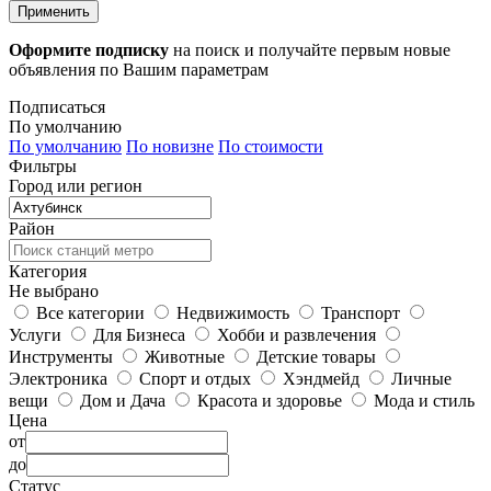
Применить
Оформите подписку
на поиск и получайте первым новые
объявления по Вашим параметрам
Подписаться
По умолчанию
По умолчанию
По новизне
По стоимости
Фильтры
Город или регион
Район
Категория
Не выбрано
Все категории
Недвижимость
Транспорт
Услуги
Для Бизнеса
Хобби и развлечения
Инструменты
Животные
Детские товары
Электроника
Спорт и отдых
Хэндмейд
Личные
вещи
Дом и Дача
Красота и здоровье
Мода и стиль
Цена
от
до
Статус