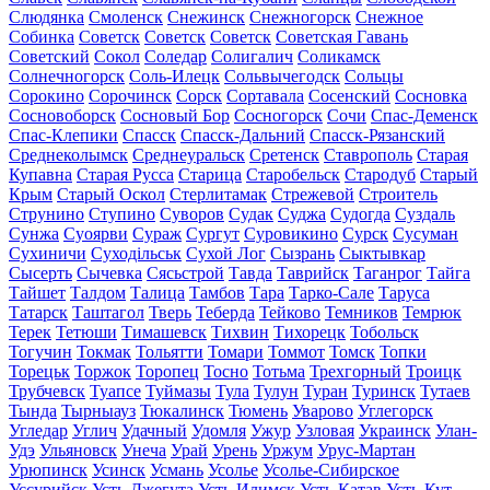
Слюдянка
Смоленск
Снежинск
Снежногорск
Снежное
Собинка
Советск
Советск
Советск
Советская Гавань
Советский
Сокол
Соледар
Солигалич
Соликамск
Солнечногорск
Соль-Илецк
Сольвычегодск
Сольцы
Сорокино
Сорочинск
Сорск
Сортавала
Сосенский
Сосновка
Сосновоборск
Сосновый Бор
Сосногорск
Сочи
Спас-Деменск
Спас-Клепики
Спасск
Спасск-Дальний
Спасск-Рязанский
Среднеколымск
Среднеуральск
Сретенск
Ставрополь
Старая
Купавна
Старая Русса
Старица
Старобельск
Стародуб
Старый
Крым
Старый Оскол
Стерлитамак
Стрежевой
Строитель
Струнино
Ступино
Суворов
Судак
Суджа
Судогда
Суздаль
Сунжа
Суоярви
Сураж
Сургут
Суровикино
Сурск
Сусуман
Сухиничи
Суходільськ
Сухой Лог
Сызрань
Сыктывкар
Сысерть
Сычевка
Сясьстрой
Тавда
Таврийск
Таганрог
Тайга
Тайшет
Талдом
Талица
Тамбов
Тара
Тарко-Сале
Таруса
Татарск
Таштагол
Тверь
Теберда
Тейково
Темников
Темрюк
Терек
Тетюши
Тимашевск
Тихвин
Тихорецк
Тобольск
Тогучин
Токмак
Тольятти
Томари
Томмот
Томск
Топки
Торецьк
Торжок
Торопец
Тосно
Тотьма
Трехгорный
Троицк
Трубчевск
Туапсе
Туймазы
Тула
Тулун
Туран
Туринск
Тутаев
Тында
Тырныауз
Тюкалинск
Тюмень
Уварово
Углегорск
Угледар
Углич
Удачный
Удомля
Ужур
Узловая
Украинск
Улан-
Удэ
Ульяновск
Унеча
Урай
Урень
Уржум
Урус-Мартан
Урюпинск
Усинск
Усмань
Усолье
Усолье-Сибирское
Уссурийск
Усть-Джегута
Усть-Илимск
Усть-Катав
Усть-Кут