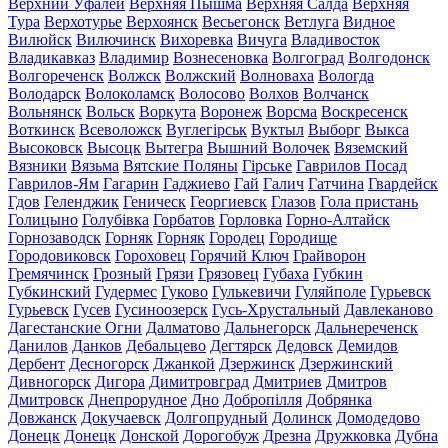
Верхний Уфалей
Верхняя Пышма
Верхняя Салда
Верхняя
Тура
Верхотурье
Верхоянск
Весьегонск
Ветлуга
Видное
Вилюйск
Вилючинск
Вихоревка
Вичуга
Владивосток
Владикавказ
Владимир
Вознесеновка
Волгоград
Волгодонск
Волгореченск
Волжск
Волжский
Волноваха
Вологда
Володарск
Волоколамск
Волосово
Волхов
Волчанск
Вольнянск
Вольск
Воркута
Воронеж
Ворсма
Воскресенск
Воткинск
Всеволожск
Вуглегірськ
Вуктыл
Выборг
Выкса
Высоковск
Высоцк
Вытегра
Вышний Волочек
Вяземский
Вязники
Вязьма
Вятские Поляны
Гірське
Гаврилов Посад
Гаврилов-Ям
Гагарин
Гаджиево
Гай
Галич
Гатчина
Гвардейск
Гдов
Геленджик
Геническ
Георгиевск
Глазов
Гола пристань
Голицыно
Голубівка
Горбатов
Горловка
Горно-Алтайск
Горнозаводск
Горняк
Горняк
Городец
Городище
Городовиковск
Гороховец
Горячий Ключ
Грайворон
Гремячинск
Грозный
Грязи
Грязовец
Губаха
Губкин
Губкинский
Гудермес
Гуково
Гулькевичи
Гуляйполе
Гурьевск
Гурьевск
Гусев
Гусиноозерск
Гусь-Хрустальный
Давлеканово
Дагестанские Огни
Далматово
Дальнегорск
Дальнереченск
Данилов
Данков
Дебальцево
Дегтярск
Дедовск
Демидов
Дербент
Десногорск
Джанкой
Дзержинск
Дзержинский
Дивногорск
Дигора
Димитровград
Дмитриев
Дмитров
Дмитровск
Днепрорудное
Дно
Добропілля
Добрянка
Довжанск
Докучаевск
Долгопрудный
Долинск
Домодедово
Донецк
Донецк
Донской
Дорогобуж
Дрезна
Дружковка
Дубна