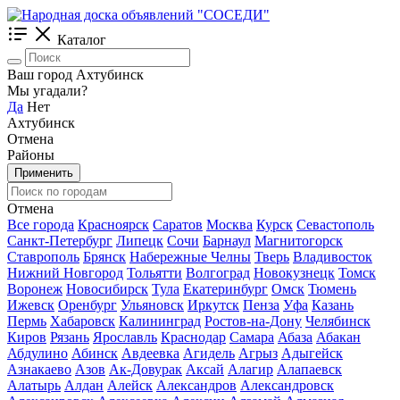
Каталог
Ваш город Ахтубинск
Мы угадали?
Да
Нет
Ахтубинск
Отмена
Районы
Применить
Отмена
Все города
Красноярск
Саратов
Москва
Курск
Севастополь
Санкт-Петербург
Липецк
Сочи
Барнаул
Магнитогорск
Ставрополь
Брянск
Набережные Челны
Тверь
Владивосток
Нижний Новгород
Тольятти
Волгоград
Новокузнецк
Томск
Воронеж
Новосибирск
Тула
Екатеринбург
Омск
Тюмень
Ижевск
Оренбург
Ульяновск
Иркутск
Пенза
Уфа
Казань
Пермь
Хабаровск
Калининград
Ростов-на-Дону
Челябинск
Киров
Рязань
Ярославль
Краснодар
Самара
Абаза
Абакан
Абдулино
Абинск
Авдеевка
Агидель
Агрыз
Адыгейск
Азнакаево
Азов
Ак-Довурак
Аксай
Алагир
Алапаевск
Алатырь
Алдан
Алейск
Александров
Александровск