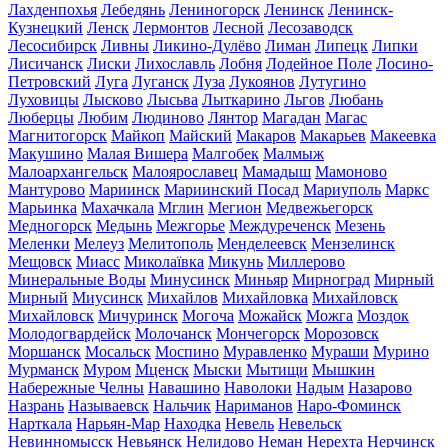
Лахденпохья
Лебедянь
Лениногорск
Ленинск
Ленинск-
Кузнецкий
Ленск
Лермонтов
Лесной
Лесозаводск
Лесосибирск
Ливны
Ликино-Дулёво
Лиман
Липецк
Липки
Лисичанск
Лиски
Лихославль
Лобня
Лодейное Поле
Лосино-
Петровский
Луга
Луганск
Луза
Лукоянов
Лутугино
Луховицы
Лысково
Лысьва
Лыткарино
Льгов
Любань
Люберцы
Любим
Людиново
Лянтор
Магадан
Магас
Магнитогорск
Майкоп
Майский
Макаров
Макарьев
Макеевка
Макушино
Малая Вишера
Малгобек
Малмыж
Малоархангельск
Малоярославец
Мамадыш
Мамоново
Мантурово
Мариинск
Мариинский Посад
Мариуполь
Маркс
Марьинка
Махачкала
Мглин
Мегион
Медвежьегорск
Медногорск
Медынь
Межгорье
Междуреченск
Мезень
Меленки
Мелеуз
Мелитополь
Менделеевск
Мензелинск
Мещовск
Миасс
Миколаївка
Микунь
Миллерово
Минеральные Воды
Минусинск
Миньяр
Мирноград
Мирный
Мирный
Миусинск
Михайлов
Михайловка
Михайловск
Михайловск
Мичуринск
Могоча
Можайск
Можга
Моздок
Молодогвардейск
Молочанск
Мончегорск
Морозовск
Моршанск
Мосальск
Моспино
Муравленко
Мураши
Мурино
Мурманск
Муром
Мценск
Мыски
Мытищи
Мышкин
Набережные Челны
Навашино
Наволоки
Надым
Назарово
Назрань
Называевск
Нальчик
Нариманов
Наро-Фоминск
Нарткала
Нарьян-Мар
Находка
Невель
Невельск
Невинномысск
Невьянск
Нелидово
Неман
Нерехта
Нерчинск