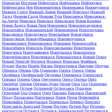
Нерюнгри
Нестеров
Нефтегорск
Нефтекамск
Нефтекумск
Нефтеюганск
Нея
Нижневартовск
Нижнекамск
Нижнеудинск
Нижние Серги
Нижний Ломов
Нижний Новгород
Нижний
Тагил
Нижняя Салда
Нижняя Тура
Николаевск
Николаевск-
на-Амуре
Никольск
Никольск
Никольское
Новая Каховка
Новая Ладога
Новая Ляля
Новоазовск
Новоалександровск
Новоалтайск
Новоаннинский
Нововоронеж
Новогродовка
Новодвинск
Новодружеск
Новозыбков
Новокубанск
Новокузнецк
Новокуйбышевск
Новомичуринск
Новомосковск
Новопавловск
Новоржев
Новороссийск
Новосибирск
Новосиль
Новосокольники
Новотроицк
Новоузенск
Новоульяновск
Новоуральск
Новохоперск
Новочебоксарск
Новочеркасск
Новошахтинск
Новый Оскол
Новый Уренгой
Ногинск
Нолинск
Норильск
Ноябрьск
Нурлат
Нытва
Нюрба
Нягань
Нязепетровск
Няндома
Облучье
Обнинск
Обоянь
Обь
Одинцово
Озерск
Озерск
Озёры
Октябрьск
Октябрьский
Окуловка
Олекминск
Оленегорск
Олешки
Олонец
Омск
Омутнинск
Онега
Опочка
Орёл
Оренбург
Орехов
Орехово-Зуево
Орлов
Орск
Оса
Осинники
Осташков
Остров
Островной
Острогожск
Отрадное
Отрадный
Оха
Оханск
Очер
Павлово
Павловск
Павловский
Посад
Палласовка
Партизанск
Певек
Пенза
Первомайск
Первомайск
Первоуральск
Перевальск
Перевоз
Пересвет
Переславль-Залесский
Пермь
Пестово
Петров Вал
Петрово-
красносілля
Петровск
Петровск-Забайкальский
Петрозаводск