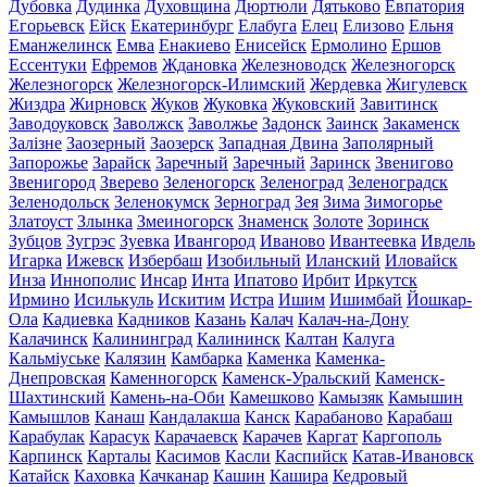
Дубовка
Дудинка
Духовщина
Дюртюли
Дятьково
Евпатория
Егорьевск
Ейск
Екатеринбург
Елабуга
Елец
Елизово
Ельня
Еманжелинск
Емва
Енакиево
Енисейск
Ермолино
Ершов
Ессентуки
Ефремов
Ждановка
Железноводск
Железногорск
Железногорск
Железногорск-Илимский
Жердевка
Жигулевск
Жиздра
Жирновск
Жуков
Жуковка
Жуковский
Завитинск
Заводоуковск
Заволжск
Заволжье
Задонск
Заинск
Закаменск
Залізне
Заозерный
Заозерск
Западная Двина
Заполярный
Запорожье
Зарайск
Заречный
Заречный
Заринск
Звенигово
Звенигород
Зверево
Зеленогорск
Зеленоград
Зеленоградск
Зеленодольск
Зеленокумск
Зерноград
Зея
Зима
Зимогорье
Златоуст
Злынка
Змеиногорск
Знаменск
Золоте
Зоринск
Зубцов
Зугрэс
Зуевка
Ивангород
Иваново
Ивантеевка
Ивдель
Игарка
Ижевск
Избербаш
Изобильный
Иланский
Иловайск
Инза
Иннополис
Инсар
Инта
Ипатово
Ирбит
Иркутск
Ирмино
Исилькуль
Искитим
Истра
Ишим
Ишимбай
Йошкар-
Ола
Кадиевка
Кадников
Казань
Калач
Калач-на-Дону
Калачинск
Калининград
Калининск
Калтан
Калуга
Кальміуське
Калязин
Камбарка
Каменка
Каменка-
Днепровская
Каменногорск
Каменск-Уральский
Каменск-
Шахтинский
Камень-на-Оби
Камешково
Камызяк
Камышин
Камышлов
Канаш
Кандалакша
Канск
Карабаново
Карабаш
Карабулак
Карасук
Карачаевск
Карачев
Каргат
Каргополь
Карпинск
Карталы
Касимов
Касли
Каспийск
Катав-Ивановск
Катайск
Каховка
Качканар
Кашин
Кашира
Кедровый