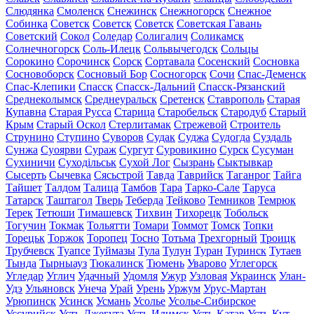
Слюдянка
Смоленск
Снежинск
Снежногорск
Снежное
Собинка
Советск
Советск
Советск
Советская Гавань
Советский
Сокол
Соледар
Солигалич
Соликамск
Солнечногорск
Соль-Илецк
Сольвычегодск
Сольцы
Сорокино
Сорочинск
Сорск
Сортавала
Сосенский
Сосновка
Сосновоборск
Сосновый Бор
Сосногорск
Сочи
Спас-Деменск
Спас-Клепики
Спасск
Спасск-Дальний
Спасск-Рязанский
Среднеколымск
Среднеуральск
Сретенск
Ставрополь
Старая
Купавна
Старая Русса
Старица
Старобельск
Стародуб
Старый
Крым
Старый Оскол
Стерлитамак
Стрежевой
Строитель
Струнино
Ступино
Суворов
Судак
Суджа
Судогда
Суздаль
Сунжа
Суоярви
Сураж
Сургут
Суровикино
Сурск
Сусуман
Сухиничи
Суходільськ
Сухой Лог
Сызрань
Сыктывкар
Сысерть
Сычевка
Сясьстрой
Тавда
Таврийск
Таганрог
Тайга
Тайшет
Талдом
Талица
Тамбов
Тара
Тарко-Сале
Таруса
Татарск
Таштагол
Тверь
Теберда
Тейково
Темников
Темрюк
Терек
Тетюши
Тимашевск
Тихвин
Тихорецк
Тобольск
Тогучин
Токмак
Тольятти
Томари
Томмот
Томск
Топки
Торецьк
Торжок
Торопец
Тосно
Тотьма
Трехгорный
Троицк
Трубчевск
Туапсе
Туймазы
Тула
Тулун
Туран
Туринск
Тутаев
Тында
Тырныауз
Тюкалинск
Тюмень
Уварово
Углегорск
Угледар
Углич
Удачный
Удомля
Ужур
Узловая
Украинск
Улан-
Удэ
Ульяновск
Унеча
Урай
Урень
Уржум
Урус-Мартан
Урюпинск
Усинск
Усмань
Усолье
Усолье-Сибирское
Уссурийск
Усть-Джегута
Усть-Илимск
Усть-Катав
Усть-Кут