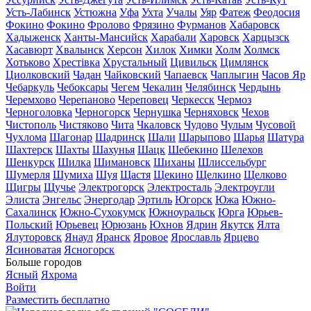
Усть-Лабинск
Устюжна
Уфа
Ухта
Учалы
Уяр
Фатеж
Феодосия
Фокино
Фокино
Фролово
Фрязино
Фурманов
Хабаровск
Хадыженск
Ханты-Мансийск
Харабали
Харовск
Харцызск
Хасавюрт
Хвалынск
Херсон
Хилок
Химки
Холм
Холмск
Хотьково
Хрестівка
Хрустальный
Цивильск
Цимлянск
Циолковский
Чадан
Чайковский
Чапаевск
Чаплыгин
Часов Яр
Чебаркуль
Чебоксары
Чегем
Чекалин
Челябинск
Чердынь
Черемхово
Черепаново
Череповец
Черкесск
Чермоз
Черноголовка
Черногорск
Чернушка
Черняховск
Чехов
Чистополь
Чистяково
Чита
Чкаловск
Чудово
Чулым
Чусовой
Чухлома
Шагонар
Шадринск
Шали
Шарыпово
Шарья
Шатура
Шахтерск
Шахты
Шахунья
Шацк
Шебекино
Шелехов
Шенкурск
Шилка
Шимановск
Шиханы
Шлиссельбург
Шумерля
Шумиха
Шуя
Щастя
Щекино
Щелкино
Щелково
Щигры
Щучье
Электрогорск
Электросталь
Электроугли
Элиста
Энгельс
Энергодар
Эртиль
Югорск
Южа
Южно-
Сахалинск
Южно-Сухокумск
Южноуральск
Юрга
Юрьев-
Польский
Юрьевец
Юрюзань
Юхнов
Ядрин
Якутск
Ялта
Ялуторовск
Янаул
Яранск
Яровое
Ярославль
Ярцево
Ясиноватая
Ясногорск
Больше городов
Ясный
Яхрома
Войти
Разместить бесплатно