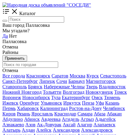
Каталог
Ваш город Палласовка
Мы угадали?
Да
Нет
Палласовка
Отмена
Районы
Применить
Отмена
Все города
Красноярск
Саратов
Москва
Курск
Севастополь
Санкт-Петербург
Липецк
Сочи
Барнаул
Магнитогорск
Ставрополь
Брянск
Набережные Челны
Тверь
Владивосток
Нижний Новгород
Тольятти
Волгоград
Новокузнецк
Томск
Воронеж
Новосибирск
Тула
Екатеринбург
Омск
Тюмень
Ижевск
Оренбург
Ульяновск
Иркутск
Пенза
Уфа
Казань
Пермь
Хабаровск
Калининград
Ростов-на-Дону
Челябинск
Киров
Рязань
Ярославль
Краснодар
Самара
Абаза
Абакан
Абдулино
Абинск
Авдеевка
Агидель
Агрыз
Адыгейск
Азнакаево
Азов
Ак-Довурак
Аксай
Алагир
Алапаевск
Алатырь
Алдан
Алейск
Александров
Александровск