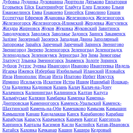
Дубовка
Дудинка
Духовщина
Дюртюли
Дятьково
Евпатория
Егорьевск
Ейск
Екатеринбург
Елабуга
Елец
Елизово
Ельня
Еманжелинск
Емва
Енакиево
Енисейск
Ермолино
Ершов
Ессентуки
Ефремов
Ждановка
Железноводск
Железногорск
Железногорск
Железногорск-Илимский
Жердевка
Жигулевск
Жиздра
Жирновск
Жуков
Жуковка
Жуковский
Завитинск
Заводоуковск
Заволжск
Заволжье
Задонск
Заинск
Закаменск
Залізне
Заозерный
Заозерск
Западная Двина
Заполярный
Запорожье
Зарайск
Заречный
Заречный
Заринск
Звенигово
Звенигород
Зверево
Зеленогорск
Зеленоград
Зеленоградск
Зеленодольск
Зеленокумск
Зерноград
Зея
Зима
Зимогорье
Златоуст
Злынка
Змеиногорск
Знаменск
Золоте
Зоринск
Зубцов
Зугрэс
Зуевка
Ивангород
Иваново
Ивантеевка
Ивдель
Игарка
Ижевск
Избербаш
Изобильный
Иланский
Иловайск
Инза
Иннополис
Инсар
Инта
Ипатово
Ирбит
Иркутск
Ирмино
Исилькуль
Искитим
Истра
Ишим
Ишимбай
Йошкар-
Ола
Кадиевка
Кадников
Казань
Калач
Калач-на-Дону
Калачинск
Калининград
Калининск
Калтан
Калуга
Кальміуське
Калязин
Камбарка
Каменка
Каменка-
Днепровская
Каменногорск
Каменск-Уральский
Каменск-
Шахтинский
Камень-на-Оби
Камешково
Камызяк
Камышин
Камышлов
Канаш
Кандалакша
Канск
Карабаново
Карабаш
Карабулак
Карасук
Карачаевск
Карачев
Каргат
Каргополь
Карпинск
Карталы
Касимов
Касли
Каспийск
Катав-Ивановск
Катайск
Каховка
Качканар
Кашин
Кашира
Кедровый