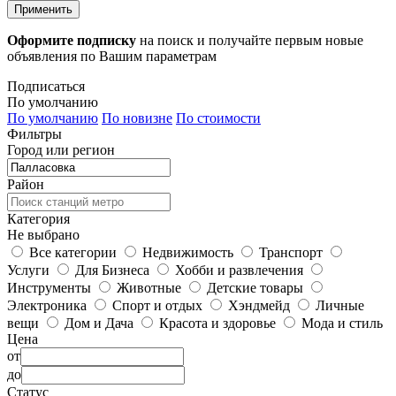
Применить
Оформите подписку
на поиск и получайте первым новые
объявления по Вашим параметрам
Подписаться
По умолчанию
По умолчанию
По новизне
По стоимости
Фильтры
Город или регион
Район
Категория
Не выбрано
Все категории
Недвижимость
Транспорт
Услуги
Для Бизнеса
Хобби и развлечения
Инструменты
Животные
Детские товары
Электроника
Спорт и отдых
Хэндмейд
Личные
вещи
Дом и Дача
Красота и здоровье
Мода и стиль
Цена
от
до
Статус