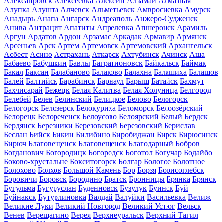
Алексанровск
Алексеевка
Алексин
Алзамай
Алмазная
Алупка
Алушта
Алчевск
Альметьевск
Амвросиевка
Амурск
Анадырь
Анапа
Ангарск
Андреаполь
Анжеро-Судженск
Анива
Антрацит
Апатиты
Апрелевка
Апшеронск
Арамиль
Аргун
Ардатов
Ардон
Арзамас
Аркадак
Армавир
Армянск
Арсеньев
Арск
Артем
Артемовск
Артемовский
Архангельск
Асбест
Асино
Астрахань
Аткарск
Ахтубинск
Ачинск
Аша
Бабаево
Бабушкин
Бавлы
Багратионовск
Байкальск
Баймак
Бакал
Баксан
Балабаново
Балаково
Балахна
Балашиха
Балашов
Балей
Балтийск
Барабинск
Барнаул
Барыш
Батайск
Бахмут
Бахчисарай
Бежецк
Белая Калитва
Белая Холуница
Белгород
Белебей
Белев
Белинский
Белицкое
Белово
Белогорск
Белогорск
Белозерск
Белокуриха
Беломорск
Белоозёрский
Белорецк
Белореченск
Белоусово
Белоярский
Белый
Бердск
Бердянск
Березники
Березовский
Березовский
Берислав
Беслан
Бийск
Бикин
Билибино
Биробиджан
Бирск
Бирюсинск
Бирюч
Благовещенск
Благовещенск
Благодарный
Бобров
Богданович
Богородицк
Богородск
Боготол
Богучар
Бодайбо
Боково-хрустальне
Бокситогорск
Болгар
Бологое
Болотное
Болохово
Болхов
Большой Камень
Бор
Борзя
Борисоглебск
Боровичи
Боровск
Бородино
Братск
Бронницы
Брянка
Брянск
Бугульма
Бугуруслан
Буденновск
Бузулук
Буинск
Буй
Буйнакск
Бутурлиновка
Валдай
Валуйки
Васильевка
Велиж
Великие Луки
Великий Новгород
Великий Устюг
Вельск
Венев
Верещагино
Верея
Верхнеуральск
Верхний Тагил