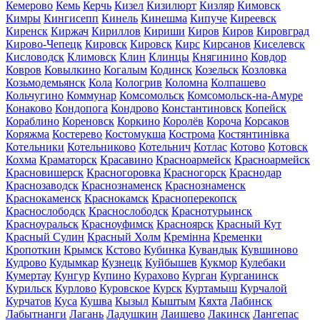
Кемерово
Кемь
Керчь
Кизел
Кизилюрт
Кизляр
Кимовск
Кимры
Кингисепп
Кинель
Кинешма
Кипуче
Киреевск
Киренск
Киржач
Кириллов
Кириши
Киров
Киров
Кировград
Кирово-Чепецк
Кировск
Кировск
Кирс
Кирсанов
Киселевск
Кисловодск
Климовск
Клин
Клинцы
Княгинино
Ковдор
Ковров
Ковылкино
Когалым
Кодинск
Козельск
Козловка
Козьмодемьянск
Кола
Кологрив
Коломна
Колпашево
Кольчугино
Коммунар
Комсомольск
Комсомольск-на-Амуре
Конаково
Кондопога
Кондрово
Константиновск
Копейск
Кораблино
Кореновск
Коркино
Королёв
Короча
Корсаков
Коряжма
Костерево
Костомукша
Кострома
Костянтинівка
Котельники
Котельниково
Котельнич
Котлас
Котово
Котовск
Кохма
Краматорск
Красавино
Красноармейск
Красноармейск
Красновишерск
Красногоровка
Красногорск
Краснодар
Краснозаводск
Краснознаменск
Краснознаменск
Краснокаменск
Краснокамск
Красноперекопск
Краснослободск
Краснослободск
Краснотурьинск
Красноуральск
Красноуфимск
Красноярск
Красный Кут
Красный Сулин
Красный Холм
Кремінна
Кременки
Кропоткин
Крымск
Кстово
Кубинка
Кувандык
Кувшиново
Кудрово
Кудымкар
Кузнецк
Куйбышев
Кукмор
Кулебаки
Кумертау
Кунгур
Купино
Курахово
Курган
Курганинск
Курильск
Курлово
Куровское
Курск
Куртамыш
Курчалой
Курчатов
Куса
Кушва
Кызыл
Кыштым
Кяхта
Лабинск
Лабытнанги
Лагань
Ладушкин
Лаишево
Лакинск
Лангепас