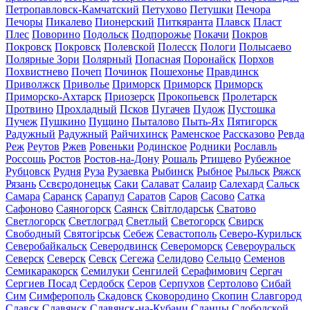
Петропавловск-Камчатский
Петухово
Петушки
Печора
Печоры
Пикалево
Пионерский
Питкяранта
Плавск
Пласт
Плес
Поворино
Подольск
Подпорожье
Покачи
Покров
Покровск
Покровск
Полевской
Полесск
Пологи
Полысаево
Полярные Зори
Полярный
Попасная
Поронайск
Порхов
Похвистнево
Почеп
Починок
Пошехонье
Правдинск
Приволжск
Приволье
Приморск
Приморск
Приморск
Приморско-Ахтарск
Приозерск
Прокопьевск
Пролетарск
Протвино
Прохладный
Псков
Пугачев
Пудож
Пустошка
Пучеж
Пушкино
Пущино
Пыталово
Пыть-Ях
Пятигорск
Радужный
Радужный
Райчихинск
Раменское
Рассказово
Ревда
Реж
Реутов
Ржев
Ровеньки
Родинское
Родники
Рославль
Россошь
Ростов
Ростов-на-Дону
Рошаль
Ртищево
Рубежное
Рубцовск
Рудня
Руза
Рузаевка
Рыбинск
Рыбное
Рыльск
Ряжск
Рязань
Сєвєродонецьк
Саки
Салават
Салаир
Салехард
Сальск
Самара
Саранск
Сарапул
Саратов
Саров
Сасово
Сатка
Сафоново
Саяногорск
Саянск
Світлодарськ
Сватово
Светлогорск
Светлоград
Светлый
Светогорск
Свирск
Свободный
Святогірськ
Себеж
Севастополь
Северо-Курильск
Северобайкальск
Северодвинск
Североморск
Североуральск
Северск
Северск
Севск
Сегежа
Селидово
Сельцо
Семенов
Семикаракорск
Семилуки
Сенгилей
Серафимович
Сергач
Сергиев Посад
Сердобск
Серов
Серпухов
Сертолово
Сибай
Сим
Симферополь
Скадовск
Сковородино
Скопин
Славгород
Славск
Славянск
Славянск-на-Кубани
Сланцы
Слободской