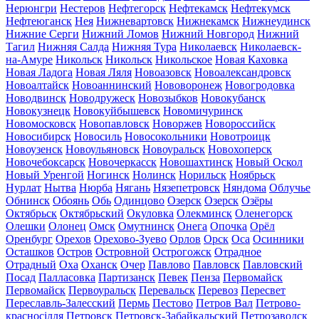
Нерюнгри
Нестеров
Нефтегорск
Нефтекамск
Нефтекумск
Нефтеюганск
Нея
Нижневартовск
Нижнекамск
Нижнеудинск
Нижние Серги
Нижний Ломов
Нижний Новгород
Нижний
Тагил
Нижняя Салда
Нижняя Тура
Николаевск
Николаевск-
на-Амуре
Никольск
Никольск
Никольское
Новая Каховка
Новая Ладога
Новая Ляля
Новоазовск
Новоалександровск
Новоалтайск
Новоаннинский
Нововоронеж
Новогродовка
Новодвинск
Новодружеск
Новозыбков
Новокубанск
Новокузнецк
Новокуйбышевск
Новомичуринск
Новомосковск
Новопавловск
Новоржев
Новороссийск
Новосибирск
Новосиль
Новосокольники
Новотроицк
Новоузенск
Новоульяновск
Новоуральск
Новохоперск
Новочебоксарск
Новочеркасск
Новошахтинск
Новый Оскол
Новый Уренгой
Ногинск
Нолинск
Норильск
Ноябрьск
Нурлат
Нытва
Нюрба
Нягань
Нязепетровск
Няндома
Облучье
Обнинск
Обоянь
Обь
Одинцово
Озерск
Озерск
Озёры
Октябрьск
Октябрьский
Окуловка
Олекминск
Оленегорск
Олешки
Олонец
Омск
Омутнинск
Онега
Опочка
Орёл
Оренбург
Орехов
Орехово-Зуево
Орлов
Орск
Оса
Осинники
Осташков
Остров
Островной
Острогожск
Отрадное
Отрадный
Оха
Оханск
Очер
Павлово
Павловск
Павловский
Посад
Палласовка
Партизанск
Певек
Пенза
Первомайск
Первомайск
Первоуральск
Перевальск
Перевоз
Пересвет
Переславль-Залесский
Пермь
Пестово
Петров Вал
Петрово-
красносілля
Петровск
Петровск-Забайкальский
Петрозаводск