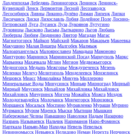
Лахденпохья
Лебедянь
Лениногорск
Ленинск
Ленинск-
Кузнецкий
Ленск
Лермонтов
Лесной
Лесозаводск
Лесосибирск
Ливны
Ликино-Дулёво
Лиман
Липецк
Липки
Лисичанск
Лиски
Лихославль
Лобня
Лодейное Поле
Лосино-
Петровский
Луга
Луганск
Луза
Лукоянов
Лутугино
Луховицы
Лысково
Лысьва
Лыткарино
Льгов
Любань
Люберцы
Любим
Людиново
Лянтор
Магадан
Магас
Магнитогорск
Майкоп
Майский
Макаров
Макарьев
Макеевка
Макушино
Малая Вишера
Малгобек
Малмыж
Малоархангельск
Малоярославец
Мамадыш
Мамоново
Мантурово
Мариинск
Мариинский Посад
Мариуполь
Маркс
Марьинка
Махачкала
Мглин
Мегион
Медвежьегорск
Медногорск
Медынь
Межгорье
Междуреченск
Мезень
Меленки
Мелеуз
Мелитополь
Менделеевск
Мензелинск
Мещовск
Миасс
Миколаївка
Микунь
Миллерово
Минеральные Воды
Минусинск
Миньяр
Мирноград
Мирный
Мирный
Миусинск
Михайлов
Михайловка
Михайловск
Михайловск
Мичуринск
Могоча
Можайск
Можга
Моздок
Молодогвардейск
Молочанск
Мончегорск
Морозовск
Моршанск
Мосальск
Моспино
Муравленко
Мураши
Мурино
Мурманск
Муром
Мценск
Мыски
Мытищи
Мышкин
Набережные Челны
Навашино
Наволоки
Надым
Назарово
Назрань
Называевск
Нальчик
Нариманов
Наро-Фоминск
Нарткала
Нарьян-Мар
Находка
Невель
Невельск
Невинномысск
Невьянск
Нелидово
Неман
Нерехта
Нерчинск