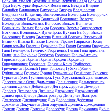
Верхний Уфалей
Верхняя Пышма
Верхняя Салда
Верхняя
Тура
Верхотурье
Верхоянск
Весьегонск
Ветлуга
Видное
Вилюйск
Вилючинск
Вихоревка
Вичуга
Владивосток
Владикавказ
Владимир
Вознесеновка
Волгоград
Волгодонск
Волгореченск
Волжск
Волжский
Волноваха
Вологда
Володарск
Волоколамск
Волосово
Волхов
Волчанск
Вольнянск
Вольск
Воркута
Воронеж
Ворсма
Воскресенск
Воткинск
Всеволожск
Вуглегірськ
Вуктыл
Выборг
Выкса
Высоковск
Высоцк
Вытегра
Вышний Волочек
Вяземский
Вязники
Вязьма
Вятские Поляны
Гірське
Гаврилов Посад
Гаврилов-Ям
Гагарин
Гаджиево
Гай
Галич
Гатчина
Гвардейск
Гдов
Геленджик
Геническ
Георгиевск
Глазов
Гола пристань
Голицыно
Голубівка
Горбатов
Горловка
Горно-Алтайск
Горнозаводск
Горняк
Горняк
Городец
Городище
Городовиковск
Гороховец
Горячий Ключ
Грайворон
Гремячинск
Грозный
Грязи
Грязовец
Губаха
Губкин
Губкинский
Гудермес
Гуково
Гулькевичи
Гуляйполе
Гурьевск
Гурьевск
Гусев
Гусиноозерск
Гусь-Хрустальный
Давлеканово
Дагестанские Огни
Далматово
Дальнегорск
Дальнереченск
Данилов
Данков
Дебальцево
Дегтярск
Дедовск
Демидов
Дербент
Десногорск
Джанкой
Дзержинск
Дзержинский
Дивногорск
Дигора
Димитровград
Дмитриев
Дмитров
Дмитровск
Днепрорудное
Дно
Добропілля
Добрянка
Довжанск
Докучаевск
Долгопрудный
Долинск
Домодедово
Донецк
Донецк
Донской
Дорогобуж
Дрезна
Дружковка
Дубна