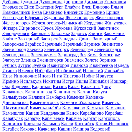
Дубовка
Дудинка
Духовщина
Дюртюли
Дятьково
Евпатория
Егорьевск
Ейск
Екатеринбург
Елабуга
Елец
Елизово
Ельня
Еманжелинск
Емва
Енакиево
Енисейск
Ермолино
Ершов
Ессентуки
Ефремов
Ждановка
Железноводск
Железногорск
Железногорск
Железногорск-Илимский
Жердевка
Жигулевск
Жиздра
Жирновск
Жуков
Жуковка
Жуковский
Завитинск
Заводоуковск
Заволжск
Заволжье
Задонск
Заинск
Закаменск
Залізне
Заозерный
Заозерск
Западная Двина
Заполярный
Запорожье
Зарайск
Заречный
Заречный
Заринск
Звенигово
Звенигород
Зверево
Зеленогорск
Зеленоград
Зеленоградск
Зеленодольск
Зеленокумск
Зерноград
Зея
Зима
Зимогорье
Златоуст
Злынка
Змеиногорск
Знаменск
Золоте
Зоринск
Зубцов
Зугрэс
Зуевка
Ивангород
Иваново
Ивантеевка
Ивдель
Игарка
Ижевск
Избербаш
Изобильный
Иланский
Иловайск
Инза
Иннополис
Инсар
Инта
Ипатово
Ирбит
Иркутск
Ирмино
Исилькуль
Искитим
Истра
Ишим
Ишимбай
Йошкар-
Ола
Кадиевка
Кадников
Казань
Калач
Калач-на-Дону
Калачинск
Калининград
Калининск
Калтан
Калуга
Кальміуське
Калязин
Камбарка
Каменка
Каменка-
Днепровская
Каменногорск
Каменск-Уральский
Каменск-
Шахтинский
Камень-на-Оби
Камешково
Камызяк
Камышин
Камышлов
Канаш
Кандалакша
Канск
Карабаново
Карабаш
Карабулак
Карасук
Карачаевск
Карачев
Каргат
Каргополь
Карпинск
Карталы
Касимов
Касли
Каспийск
Катав-Ивановск
Катайск
Каховка
Качканар
Кашин
Кашира
Кедровый