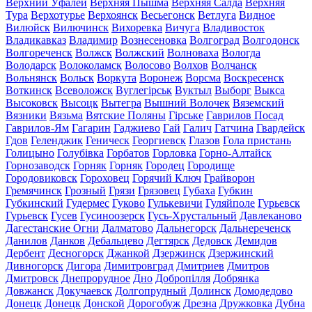
Верхний Уфалей
Верхняя Пышма
Верхняя Салда
Верхняя
Тура
Верхотурье
Верхоянск
Весьегонск
Ветлуга
Видное
Вилюйск
Вилючинск
Вихоревка
Вичуга
Владивосток
Владикавказ
Владимир
Вознесеновка
Волгоград
Волгодонск
Волгореченск
Волжск
Волжский
Волноваха
Вологда
Володарск
Волоколамск
Волосово
Волхов
Волчанск
Вольнянск
Вольск
Воркута
Воронеж
Ворсма
Воскресенск
Воткинск
Всеволожск
Вуглегірськ
Вуктыл
Выборг
Выкса
Высоковск
Высоцк
Вытегра
Вышний Волочек
Вяземский
Вязники
Вязьма
Вятские Поляны
Гірське
Гаврилов Посад
Гаврилов-Ям
Гагарин
Гаджиево
Гай
Галич
Гатчина
Гвардейск
Гдов
Геленджик
Геническ
Георгиевск
Глазов
Гола пристань
Голицыно
Голубівка
Горбатов
Горловка
Горно-Алтайск
Горнозаводск
Горняк
Горняк
Городец
Городище
Городовиковск
Гороховец
Горячий Ключ
Грайворон
Гремячинск
Грозный
Грязи
Грязовец
Губаха
Губкин
Губкинский
Гудермес
Гуково
Гулькевичи
Гуляйполе
Гурьевск
Гурьевск
Гусев
Гусиноозерск
Гусь-Хрустальный
Давлеканово
Дагестанские Огни
Далматово
Дальнегорск
Дальнереченск
Данилов
Данков
Дебальцево
Дегтярск
Дедовск
Демидов
Дербент
Десногорск
Джанкой
Дзержинск
Дзержинский
Дивногорск
Дигора
Димитровград
Дмитриев
Дмитров
Дмитровск
Днепрорудное
Дно
Добропілля
Добрянка
Довжанск
Докучаевск
Долгопрудный
Долинск
Домодедово
Донецк
Донецк
Донской
Дорогобуж
Дрезна
Дружковка
Дубна