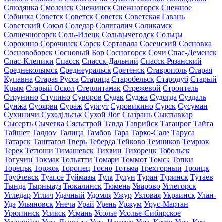
Слюдянка
Смоленск
Снежинск
Снежногорск
Снежное
Собинка
Советск
Советск
Советск
Советская Гавань
Советский
Сокол
Соледар
Солигалич
Соликамск
Солнечногорск
Соль-Илецк
Сольвычегодск
Сольцы
Сорокино
Сорочинск
Сорск
Сортавала
Сосенский
Сосновка
Сосновоборск
Сосновый Бор
Сосногорск
Сочи
Спас-Деменск
Спас-Клепики
Спасск
Спасск-Дальний
Спасск-Рязанский
Среднеколымск
Среднеуральск
Сретенск
Ставрополь
Старая
Купавна
Старая Русса
Старица
Старобельск
Стародуб
Старый
Крым
Старый Оскол
Стерлитамак
Стрежевой
Строитель
Струнино
Ступино
Суворов
Судак
Суджа
Судогда
Суздаль
Сунжа
Суоярви
Сураж
Сургут
Суровикино
Сурск
Сусуман
Сухиничи
Суходільськ
Сухой Лог
Сызрань
Сыктывкар
Сысерть
Сычевка
Сясьстрой
Тавда
Таврийск
Таганрог
Тайга
Тайшет
Талдом
Талица
Тамбов
Тара
Тарко-Сале
Таруса
Татарск
Таштагол
Тверь
Теберда
Тейково
Темников
Темрюк
Терек
Тетюши
Тимашевск
Тихвин
Тихорецк
Тобольск
Тогучин
Токмак
Тольятти
Томари
Томмот
Томск
Топки
Торецьк
Торжок
Торопец
Тосно
Тотьма
Трехгорный
Троицк
Трубчевск
Туапсе
Туймазы
Тула
Тулун
Туран
Туринск
Тутаев
Тында
Тырныауз
Тюкалинск
Тюмень
Уварово
Углегорск
Угледар
Углич
Удачный
Удомля
Ужур
Узловая
Украинск
Улан-
Удэ
Ульяновск
Унеча
Урай
Урень
Уржум
Урус-Мартан
Урюпинск
Усинск
Усмань
Усолье
Усолье-Сибирское
Уссурийск
Усть-Джегута
Усть-Илимск
Усть-Катав
Усть-Кут