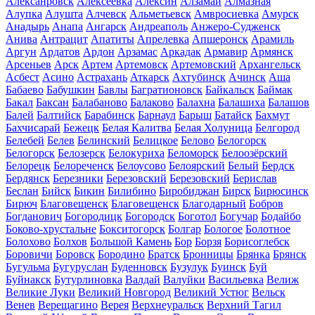
Алексанровск
Алексеевка
Алексин
Алзамай
Алмазная
Алупка
Алушта
Алчевск
Альметьевск
Амвросиевка
Амурск
Анадырь
Анапа
Ангарск
Андреаполь
Анжеро-Судженск
Анива
Антрацит
Апатиты
Апрелевка
Апшеронск
Арамиль
Аргун
Ардатов
Ардон
Арзамас
Аркадак
Армавир
Армянск
Арсеньев
Арск
Артем
Артемовск
Артемовский
Архангельск
Асбест
Асино
Астрахань
Аткарск
Ахтубинск
Ачинск
Аша
Бабаево
Бабушкин
Бавлы
Багратионовск
Байкальск
Баймак
Бакал
Баксан
Балабаново
Балаково
Балахна
Балашиха
Балашов
Балей
Балтийск
Барабинск
Барнаул
Барыш
Батайск
Бахмут
Бахчисарай
Бежецк
Белая Калитва
Белая Холуница
Белгород
Белебей
Белев
Белинский
Белицкое
Белово
Белогорск
Белогорск
Белозерск
Белокуриха
Беломорск
Белоозёрский
Белорецк
Белореченск
Белоусово
Белоярский
Белый
Бердск
Бердянск
Березники
Березовский
Березовский
Берислав
Беслан
Бийск
Бикин
Билибино
Биробиджан
Бирск
Бирюсинск
Бирюч
Благовещенск
Благовещенск
Благодарный
Бобров
Богданович
Богородицк
Богородск
Боготол
Богучар
Бодайбо
Боково-хрустальне
Бокситогорск
Болгар
Бологое
Болотное
Болохово
Болхов
Большой Камень
Бор
Борзя
Борисоглебск
Боровичи
Боровск
Бородино
Братск
Бронницы
Брянка
Брянск
Бугульма
Бугуруслан
Буденновск
Бузулук
Буинск
Буй
Буйнакск
Бутурлиновка
Валдай
Валуйки
Васильевка
Велиж
Великие Луки
Великий Новгород
Великий Устюг
Вельск
Венев
Верещагино
Верея
Верхнеуральск
Верхний Тагил