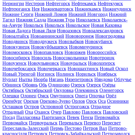
Нерюнгри
Нестеров
Нефтегорск
Нефтекамск
Нефтекумск
Нефтеюганск
Нея
Нижневартовск
Нижнекамск
Нижнеудинск
Нижние Серги
Нижний Ломов
Нижний Новгород
Нижний
Тагил
Нижняя Салда
Нижняя Тура
Николаевск
Николаевск-
на-Амуре
Никольск
Никольск
Никольское
Новая Каховка
Новая Ладога
Новая Ляля
Новоазовск
Новоалександровск
Новоалтайск
Новоаннинский
Нововоронеж
Новогродовка
Новодвинск
Новодружеск
Новозыбков
Новокубанск
Новокузнецк
Новокуйбышевск
Новомичуринск
Новомосковск
Новопавловск
Новоржев
Новороссийск
Новосибирск
Новосиль
Новосокольники
Новотроицк
Новоузенск
Новоульяновск
Новоуральск
Новохоперск
Новочебоксарск
Новочеркасск
Новошахтинск
Новый Оскол
Новый Уренгой
Ногинск
Нолинск
Норильск
Ноябрьск
Нурлат
Нытва
Нюрба
Нягань
Нязепетровск
Няндома
Облучье
Обнинск
Обоянь
Обь
Одинцово
Озерск
Озерск
Озёры
Октябрьск
Октябрьский
Окуловка
Олекминск
Оленегорск
Олешки
Олонец
Омск
Омутнинск
Онега
Опочка
Орёл
Оренбург
Орехов
Орехово-Зуево
Орлов
Орск
Оса
Осинники
Осташков
Остров
Островной
Острогожск
Отрадное
Отрадный
Оха
Оханск
Очер
Павлово
Павловск
Павловский
Посад
Палласовка
Партизанск
Певек
Пенза
Первомайск
Первомайск
Первоуральск
Перевальск
Перевоз
Пересвет
Переславль-Залесский
Пермь
Пестово
Петров Вал
Петрово-
красносілля
Петровск
Петровск-Забайкальский
Петрозаводск