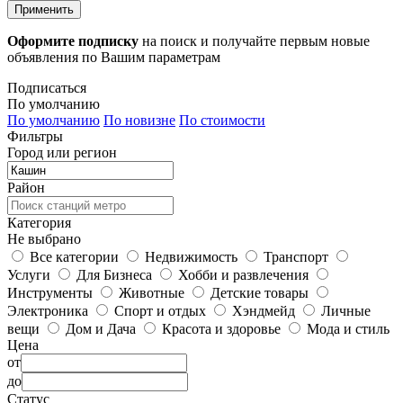
Применить
Оформите подписку
на поиск и получайте первым новые
объявления по Вашим параметрам
Подписаться
По умолчанию
По умолчанию
По новизне
По стоимости
Фильтры
Город или регион
Район
Категория
Не выбрано
Все категории
Недвижимость
Транспорт
Услуги
Для Бизнеса
Хобби и развлечения
Инструменты
Животные
Детские товары
Электроника
Спорт и отдых
Хэндмейд
Личные
вещи
Дом и Дача
Красота и здоровье
Мода и стиль
Цена
от
до
Статус