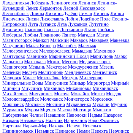
Лахденпохья
Лебедянь
Лениногорск
Ленинск
Ленинск-
Кузнецкий
Ленск
Лермонтов
Лесной
Лесозаводск
Лесосибирск
Ливны
Ликино-Дулёво
Лиман
Липецк
Липки
Лисичанск
Лиски
Лихославль
Лобня
Лодейное Поле
Лосино-
Петровский
Луга
Луганск
Луза
Лукоянов
Лутугино
Луховицы
Лысково
Лысьва
Лыткарино
Льгов
Любань
Люберцы
Любим
Людиново
Лянтор
Магадан
Магас
Магнитогорск
Майкоп
Майский
Макаров
Макарьев
Макеевка
Макушино
Малая Вишера
Малгобек
Малмыж
Малоархангельск
Малоярославец
Мамадыш
Мамоново
Мантурово
Мариинск
Мариинский Посад
Мариуполь
Маркс
Марьинка
Махачкала
Мглин
Мегион
Медвежьегорск
Медногорск
Медынь
Межгорье
Междуреченск
Мезень
Меленки
Мелеуз
Мелитополь
Менделеевск
Мензелинск
Мещовск
Миасс
Миколаївка
Микунь
Миллерово
Минеральные Воды
Минусинск
Миньяр
Мирноград
Мирный
Мирный
Миусинск
Михайлов
Михайловка
Михайловск
Михайловск
Мичуринск
Могоча
Можайск
Можга
Моздок
Молодогвардейск
Молочанск
Мончегорск
Морозовск
Моршанск
Мосальск
Моспино
Муравленко
Мураши
Мурино
Мурманск
Муром
Мценск
Мыски
Мытищи
Мышкин
Набережные Челны
Навашино
Наволоки
Надым
Назарово
Назрань
Называевск
Нальчик
Нариманов
Наро-Фоминск
Нарткала
Нарьян-Мар
Находка
Невель
Невельск
Невинномысск
Невьянск
Нелидово
Неман
Нерехта
Нерчинск