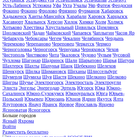
Усть-Лабинск
Устюжна
Уфа
Ухта
Учалы
Уяр
Фатеж
Феодосия
Фокино
Фокино
Фролово
Фрязино
Фурманов
Хабаровск
Хадыженск
Ханты-Мансийск
Харабали
Харовск
Харцызск
Хасавюрт
Хвалынск
Херсон
Хилок
Химки
Холм
Холмск
Хотьково
Хрестівка
Хрустальный
Цивильск
Цимлянск
Циолковский
Чадан
Чайковский
Чапаевск
Чаплыгин
Часов Яр
Чебаркуль
Чебоксары
Чегем
Чекалин
Челябинск
Чердынь
Черемхово
Черепаново
Череповец
Черкесск
Чермоз
Черноголовка
Черногорск
Чернушка
Черняховск
Чехов
Чистополь
Чистяково
Чита
Чкаловск
Чудово
Чулым
Чусовой
Чухлома
Шагонар
Шадринск
Шали
Шарыпово
Шарья
Шатура
Шахтерск
Шахты
Шахунья
Шацк
Шебекино
Шелехов
Шенкурск
Шилка
Шимановск
Шиханы
Шлиссельбург
Шумерля
Шумиха
Шуя
Щастя
Щекино
Щелкино
Щелково
Щигры
Щучье
Электрогорск
Электросталь
Электроугли
Элиста
Энгельс
Энергодар
Эртиль
Югорск
Южа
Южно-
Сахалинск
Южно-Сухокумск
Южноуральск
Юрга
Юрьев-
Польский
Юрьевец
Юрюзань
Юхнов
Ядрин
Якутск
Ялта
Ялуторовск
Янаул
Яранск
Яровое
Ярославль
Ярцево
Ясиноватая
Ясногорск
Больше городов
Ясный
Яхрома
Войти
Разместить бесплатно