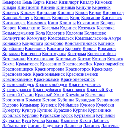
Кемерово
Кемь
Керчь
Кизел
Кизилюрт
Кизляр
Кимовск
Кимры
Кингисепп
Кинель
Кинешма
Кипуче
Киреевск
Киренск
Киржач
Кириллов
Кириши
Киров
Киров
Кировград
Кирово-Чепецк
Кировск
Кировск
Кирс
Кирсанов
Киселевск
Кисловодск
Климовск
Клин
Клинцы
Княгинино
Ковдор
Ковров
Ковылкино
Когалым
Кодинск
Козельск
Козловка
Козьмодемьянск
Кола
Кологрив
Коломна
Колпашево
Кольчугино
Коммунар
Комсомольск
Комсомольск-на-Амуре
Конаково
Кондопога
Кондрово
Константиновск
Копейск
Кораблино
Кореновск
Коркино
Королёв
Короча
Корсаков
Коряжма
Костерево
Костомукша
Кострома
Костянтинівка
Котельники
Котельниково
Котельнич
Котлас
Котово
Котовск
Кохма
Краматорск
Красавино
Красноармейск
Красноармейск
Красновишерск
Красногоровка
Красногорск
Краснодар
Краснозаводск
Краснознаменск
Краснознаменск
Краснокаменск
Краснокамск
Красноперекопск
Краснослободск
Краснослободск
Краснотурьинск
Красноуральск
Красноуфимск
Красноярск
Красный Кут
Красный Сулин
Красный Холм
Кремінна
Кременки
Кропоткин
Крымск
Кстово
Кубинка
Кувандык
Кувшиново
Кудрово
Кудымкар
Кузнецк
Куйбышев
Кукмор
Кулебаки
Кумертау
Кунгур
Купино
Курахово
Курган
Курганинск
Курильск
Курлово
Куровское
Курск
Куртамыш
Курчалой
Курчатов
Куса
Кушва
Кызыл
Кыштым
Кяхта
Лабинск
Лабытнанги
Лагань
Ладушкин
Лаишево
Лакинск
Лангепас