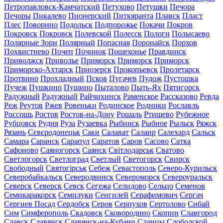
Петропавловск-Камчатский
Петухово
Петушки
Печора
Печоры
Пикалево
Пионерский
Питкяранта
Плавск
Пласт
Плес
Поворино
Подольск
Подпорожье
Покачи
Покров
Покровск
Покровск
Полевской
Полесск
Пологи
Полысаево
Полярные Зори
Полярный
Попасная
Поронайск
Порхов
Похвистнево
Почеп
Починок
Пошехонье
Правдинск
Приволжск
Приволье
Приморск
Приморск
Приморск
Приморско-Ахтарск
Приозерск
Прокопьевск
Пролетарск
Протвино
Прохладный
Псков
Пугачев
Пудож
Пустошка
Пучеж
Пушкино
Пущино
Пыталово
Пыть-Ях
Пятигорск
Радужный
Радужный
Райчихинск
Раменское
Рассказово
Ревда
Реж
Реутов
Ржев
Ровеньки
Родинское
Родники
Рославль
Россошь
Ростов
Ростов-на-Дону
Рошаль
Ртищево
Рубежное
Рубцовск
Рудня
Руза
Рузаевка
Рыбинск
Рыбное
Рыльск
Ряжск
Рязань
Сєвєродонецьк
Саки
Салават
Салаир
Салехард
Сальск
Самара
Саранск
Сарапул
Саратов
Саров
Сасово
Сатка
Сафоново
Саяногорск
Саянск
Світлодарськ
Сватово
Светлогорск
Светлоград
Светлый
Светогорск
Свирск
Свободный
Святогірськ
Себеж
Севастополь
Северо-Курильск
Северобайкальск
Северодвинск
Североморск
Североуральск
Северск
Северск
Севск
Сегежа
Селидово
Сельцо
Семенов
Семикаракорск
Семилуки
Сенгилей
Серафимович
Сергач
Сергиев Посад
Сердобск
Серов
Серпухов
Сертолово
Сибай
Сим
Симферополь
Скадовск
Сковородино
Скопин
Славгород
Славск
Славянск
Славянск-на-Кубани
Сланцы
Слободской