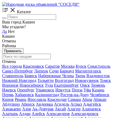
Каталог
Ваш город Кашин
Мы угадали?
Да
Нет
Кашин
Отмена
Районы
Применить
Отмена
Все города
Красноярск
Саратов
Москва
Курск
Севастополь
Санкт-Петербург
Липецк
Сочи
Барнаул
Магнитогорск
Ставрополь
Брянск
Набережные Челны
Тверь
Владивосток
Нижний Новгород
Тольятти
Волгоград
Новокузнецк
Томск
Воронеж
Новосибирск
Тула
Екатеринбург
Омск
Тюмень
Ижевск
Оренбург
Ульяновск
Иркутск
Пенза
Уфа
Казань
Пермь
Хабаровск
Калининград
Ростов-на-Дону
Челябинск
Киров
Рязань
Ярославль
Краснодар
Самара
Абаза
Абакан
Абдулино
Абинск
Авдеевка
Агидель
Агрыз
Адыгейск
Азнакаево
Азов
Ак-Довурак
Аксай
Алагир
Алапаевск
Алатырь
Алдан
Алейск
Александров
Александровск