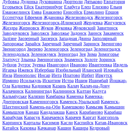
Дубовка
Дудинка
Духовщина
Дюртюли
Дятьково
Евпатория
Егорьевск
Ейск
Екатеринбург
Елабуга
Елец
Елизово
Ельня
Еманжелинск
Емва
Енакиево
Енисейск
Ермолино
Ершов
Ессентуки
Ефремов
Ждановка
Железноводск
Железногорск
Железногорск
Железногорск-Илимский
Жердевка
Жигулевск
Жиздра
Жирновск
Жуков
Жуковка
Жуковский
Завитинск
Заводоуковск
Заволжск
Заволжье
Задонск
Заинск
Закаменск
Залізне
Заозерный
Заозерск
Западная Двина
Заполярный
Запорожье
Зарайск
Заречный
Заречный
Заринск
Звенигово
Звенигород
Зверево
Зеленогорск
Зеленоград
Зеленоградск
Зеленодольск
Зеленокумск
Зерноград
Зея
Зима
Зимогорье
Златоуст
Злынка
Змеиногорск
Знаменск
Золоте
Зоринск
Зубцов
Зугрэс
Зуевка
Ивангород
Иваново
Ивантеевка
Ивдель
Игарка
Ижевск
Избербаш
Изобильный
Иланский
Иловайск
Инза
Иннополис
Инсар
Инта
Ипатово
Ирбит
Иркутск
Ирмино
Исилькуль
Искитим
Истра
Ишим
Ишимбай
Йошкар-
Ола
Кадиевка
Кадников
Казань
Калач
Калач-на-Дону
Калачинск
Калининград
Калининск
Калтан
Калуга
Кальміуське
Калязин
Камбарка
Каменка
Каменка-
Днепровская
Каменногорск
Каменск-Уральский
Каменск-
Шахтинский
Камень-на-Оби
Камешково
Камызяк
Камышин
Камышлов
Канаш
Кандалакша
Канск
Карабаново
Карабаш
Карабулак
Карасук
Карачаевск
Карачев
Каргат
Каргополь
Карпинск
Карталы
Касимов
Касли
Каспийск
Катав-Ивановск
Катайск
Каховка
Качканар
Кашин
Кашира
Кедровый