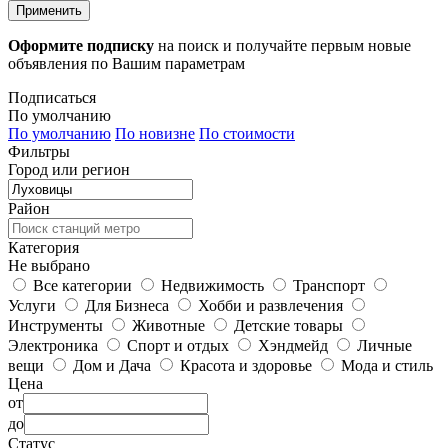
Применить
Оформите подписку
на поиск и получайте первым новые
объявления по Вашим параметрам
Подписаться
По умолчанию
По умолчанию
По новизне
По стоимости
Фильтры
Город или регион
Район
Категория
Не выбрано
Все категории
Недвижимость
Транспорт
Услуги
Для Бизнеса
Хобби и развлечения
Инструменты
Животные
Детские товары
Электроника
Спорт и отдых
Хэндмейд
Личные
вещи
Дом и Дача
Красота и здоровье
Мода и стиль
Цена
от
до
Статус