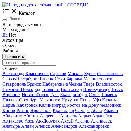
Каталог
Ваш город Луховицы
Мы угадали?
Да
Нет
Луховицы
Отмена
Районы
Применить
Отмена
Все города
Красноярск
Саратов
Москва
Курск
Севастополь
Санкт-Петербург
Липецк
Сочи
Барнаул
Магнитогорск
Ставрополь
Брянск
Набережные Челны
Тверь
Владивосток
Нижний Новгород
Тольятти
Волгоград
Новокузнецк
Томск
Воронеж
Новосибирск
Тула
Екатеринбург
Омск
Тюмень
Ижевск
Оренбург
Ульяновск
Иркутск
Пенза
Уфа
Казань
Пермь
Хабаровск
Калининград
Ростов-на-Дону
Челябинск
Киров
Рязань
Ярославль
Краснодар
Самара
Абаза
Абакан
Абдулино
Абинск
Авдеевка
Агидель
Агрыз
Адыгейск
Азнакаево
Азов
Ак-Довурак
Аксай
Алагир
Алапаевск
Алатырь
Алдан
Алейск
Александров
Александровск