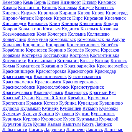
Кемерово
Кемь
Керчь
Кизел
Кизилюрт
Кизляр
Кимовск
Кимры
Кингисепп
Кинель
Кинешма
Кипуче
Киреевск
Киренск
Киржач
Кириллов
Кириши
Киров
Киров
Кировград
Кирово-Чепецк
Кировск
Кировск
Кирс
Кирсанов
Киселевск
Кисловодск
Климовск
Клин
Клинцы
Княгинино
Ковдор
Ковров
Ковылкино
Когалым
Кодинск
Козельск
Козловка
Козьмодемьянск
Кола
Кологрив
Коломна
Колпашево
Кольчугино
Коммунар
Комсомольск
Комсомольск-на-Амуре
Конаково
Кондопога
Кондрово
Константиновск
Копейск
Кораблино
Кореновск
Коркино
Королёв
Короча
Корсаков
Коряжма
Костерево
Костомукша
Кострома
Костянтинівка
Котельники
Котельниково
Котельнич
Котлас
Котово
Котовск
Кохма
Краматорск
Красавино
Красноармейск
Красноармейск
Красновишерск
Красногоровка
Красногорск
Краснодар
Краснозаводск
Краснознаменск
Краснознаменск
Краснокаменск
Краснокамск
Красноперекопск
Краснослободск
Краснослободск
Краснотурьинск
Красноуральск
Красноуфимск
Красноярск
Красный Кут
Красный Сулин
Красный Холм
Кремінна
Кременки
Кропоткин
Крымск
Кстово
Кубинка
Кувандык
Кувшиново
Кудрово
Кудымкар
Кузнецк
Куйбышев
Кукмор
Кулебаки
Кумертау
Кунгур
Купино
Курахово
Курган
Курганинск
Курильск
Курлово
Куровское
Курск
Куртамыш
Курчалой
Курчатов
Куса
Кушва
Кызыл
Кыштым
Кяхта
Лабинск
Лабытнанги
Лагань
Ладушкин
Лаишево
Лакинск
Лангепас