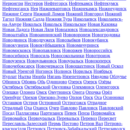
Нерюнгри
Нестеров
Нефтегорск
Нефтекамск
Нефтекумск
Нефтеюганск
Нея
Нижневартовск
Нижнекамск
Нижнеудинск
Нижние Серги
Нижний Ломов
Нижний Новгород
Нижний
Тагил
Нижняя Салда
Нижняя Тура
Николаевск
Николаевск-
на-Амуре
Никольск
Никольск
Никольское
Новая Каховка
Новая Ладога
Новая Ляля
Новоазовск
Новоалександровск
Новоалтайск
Новоаннинский
Нововоронеж
Новогродовка
Новодвинск
Новодружеск
Новозыбков
Новокубанск
Новокузнецк
Новокуйбышевск
Новомичуринск
Новомосковск
Новопавловск
Новоржев
Новороссийск
Новосибирск
Новосиль
Новосокольники
Новотроицк
Новоузенск
Новоульяновск
Новоуральск
Новохоперск
Новочебоксарск
Новочеркасск
Новошахтинск
Новый Оскол
Новый Уренгой
Ногинск
Нолинск
Норильск
Ноябрьск
Нурлат
Нытва
Нюрба
Нягань
Нязепетровск
Няндома
Облучье
Обнинск
Обоянь
Обь
Одинцово
Озерск
Озерск
Озёры
Октябрьск
Октябрьский
Окуловка
Олекминск
Оленегорск
Олешки
Олонец
Омск
Омутнинск
Онега
Опочка
Орёл
Оренбург
Орехов
Орехово-Зуево
Орлов
Орск
Оса
Осинники
Осташков
Остров
Островной
Острогожск
Отрадное
Отрадный
Оха
Оханск
Очер
Павлово
Павловск
Павловский
Посад
Палласовка
Партизанск
Певек
Пенза
Первомайск
Первомайск
Первоуральск
Перевальск
Перевоз
Пересвет
Переславль-Залесский
Пермь
Пестово
Петров Вал
Петрово-
красносілля
Петровск
Петровск-Забайкальский
Петрозаводск