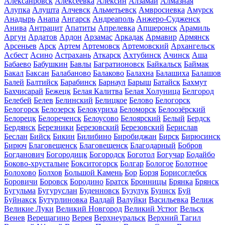
Алексанровск
Алексеевка
Алексин
Алзамай
Алмазная
Алупка
Алушта
Алчевск
Альметьевск
Амвросиевка
Амурск
Анадырь
Анапа
Ангарск
Андреаполь
Анжеро-Судженск
Анива
Антрацит
Апатиты
Апрелевка
Апшеронск
Арамиль
Аргун
Ардатов
Ардон
Арзамас
Аркадак
Армавир
Армянск
Арсеньев
Арск
Артем
Артемовск
Артемовский
Архангельск
Асбест
Асино
Астрахань
Аткарск
Ахтубинск
Ачинск
Аша
Бабаево
Бабушкин
Бавлы
Багратионовск
Байкальск
Баймак
Бакал
Баксан
Балабаново
Балаково
Балахна
Балашиха
Балашов
Балей
Балтийск
Барабинск
Барнаул
Барыш
Батайск
Бахмут
Бахчисарай
Бежецк
Белая Калитва
Белая Холуница
Белгород
Белебей
Белев
Белинский
Белицкое
Белово
Белогорск
Белогорск
Белозерск
Белокуриха
Беломорск
Белоозёрский
Белорецк
Белореченск
Белоусово
Белоярский
Белый
Бердск
Бердянск
Березники
Березовский
Березовский
Берислав
Беслан
Бийск
Бикин
Билибино
Биробиджан
Бирск
Бирюсинск
Бирюч
Благовещенск
Благовещенск
Благодарный
Бобров
Богданович
Богородицк
Богородск
Боготол
Богучар
Бодайбо
Боково-хрустальне
Бокситогорск
Болгар
Бологое
Болотное
Болохово
Болхов
Большой Камень
Бор
Борзя
Борисоглебск
Боровичи
Боровск
Бородино
Братск
Бронницы
Брянка
Брянск
Бугульма
Бугуруслан
Буденновск
Бузулук
Буинск
Буй
Буйнакск
Бутурлиновка
Валдай
Валуйки
Васильевка
Велиж
Великие Луки
Великий Новгород
Великий Устюг
Вельск
Венев
Верещагино
Верея
Верхнеуральск
Верхний Тагил