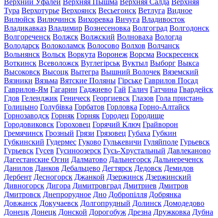
Верхний Уфалей
Верхняя Пышма
Верхняя Салда
Верхняя
Тура
Верхотурье
Верхоянск
Весьегонск
Ветлуга
Видное
Вилюйск
Вилючинск
Вихоревка
Вичуга
Владивосток
Владикавказ
Владимир
Вознесеновка
Волгоград
Волгодонск
Волгореченск
Волжск
Волжский
Волноваха
Вологда
Володарск
Волоколамск
Волосово
Волхов
Волчанск
Вольнянск
Вольск
Воркута
Воронеж
Ворсма
Воскресенск
Воткинск
Всеволожск
Вуглегірськ
Вуктыл
Выборг
Выкса
Высоковск
Высоцк
Вытегра
Вышний Волочек
Вяземский
Вязники
Вязьма
Вятские Поляны
Гірське
Гаврилов Посад
Гаврилов-Ям
Гагарин
Гаджиево
Гай
Галич
Гатчина
Гвардейск
Гдов
Геленджик
Геническ
Георгиевск
Глазов
Гола пристань
Голицыно
Голубівка
Горбатов
Горловка
Горно-Алтайск
Горнозаводск
Горняк
Горняк
Городец
Городище
Городовиковск
Гороховец
Горячий Ключ
Грайворон
Гремячинск
Грозный
Грязи
Грязовец
Губаха
Губкин
Губкинский
Гудермес
Гуково
Гулькевичи
Гуляйполе
Гурьевск
Гурьевск
Гусев
Гусиноозерск
Гусь-Хрустальный
Давлеканово
Дагестанские Огни
Далматово
Дальнегорск
Дальнереченск
Данилов
Данков
Дебальцево
Дегтярск
Дедовск
Демидов
Дербент
Десногорск
Джанкой
Дзержинск
Дзержинский
Дивногорск
Дигора
Димитровград
Дмитриев
Дмитров
Дмитровск
Днепрорудное
Дно
Добропілля
Добрянка
Довжанск
Докучаевск
Долгопрудный
Долинск
Домодедово
Донецк
Донецк
Донской
Дорогобуж
Дрезна
Дружковка
Дубна