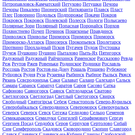
Петропавловск-Камчатский
Петухово
Петушки
Печора
Печоры
Пикалево
Пионерский
Питкяранта
Плавск
Пласт
Плес
Поворино
Подольск
Подпорожье
Покачи
Покров
Покровск
Покровск
Полевской
Полесск
Пологи
Полысаево
Полярные Зори
Полярный
Попасная
Поронайск
Порхов
Похвистнево
Почеп
Починок
Пошехонье
Правдинск
Приволжск
Приволье
Приморск
Приморск
Приморск
Приморско-Ахтарск
Приозерск
Прокопьевск
Пролетарск
Протвино
Прохладный
Псков
Пугачев
Пудож
Пустошка
Пучеж
Пушкино
Пущино
Пыталово
Пыть-Ях
Пятигорск
Радужный
Радужный
Райчихинск
Раменское
Рассказово
Ревда
Реж
Реутов
Ржев
Ровеньки
Родинское
Родники
Рославль
Россошь
Ростов
Ростов-на-Дону
Рошаль
Ртищево
Рубежное
Рубцовск
Рудня
Руза
Рузаевка
Рыбинск
Рыбное
Рыльск
Ряжск
Рязань
Сєвєродонецьк
Саки
Салават
Салаир
Салехард
Сальск
Самара
Саранск
Сарапул
Саратов
Саров
Сасово
Сатка
Сафоново
Саяногорск
Саянск
Світлодарськ
Сватово
Светлогорск
Светлоград
Светлый
Светогорск
Свирск
Свободный
Святогірськ
Себеж
Севастополь
Северо-Курильск
Северобайкальск
Северодвинск
Североморск
Североуральск
Северск
Северск
Севск
Сегежа
Селидово
Сельцо
Семенов
Семикаракорск
Семилуки
Сенгилей
Серафимович
Сергач
Сергиев Посад
Сердобск
Серов
Серпухов
Сертолово
Сибай
Сим
Симферополь
Скадовск
Сковородино
Скопин
Славгород
Славск
Славянск
Славянск-на-Кубани
Сланцы
Слободской