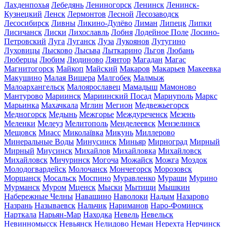
Лахденпохья
Лебедянь
Лениногорск
Ленинск
Ленинск-
Кузнецкий
Ленск
Лермонтов
Лесной
Лесозаводск
Лесосибирск
Ливны
Ликино-Дулёво
Лиман
Липецк
Липки
Лисичанск
Лиски
Лихославль
Лобня
Лодейное Поле
Лосино-
Петровский
Луга
Луганск
Луза
Лукоянов
Лутугино
Луховицы
Лысково
Лысьва
Лыткарино
Льгов
Любань
Люберцы
Любим
Людиново
Лянтор
Магадан
Магас
Магнитогорск
Майкоп
Майский
Макаров
Макарьев
Макеевка
Макушино
Малая Вишера
Малгобек
Малмыж
Малоархангельск
Малоярославец
Мамадыш
Мамоново
Мантурово
Мариинск
Мариинский Посад
Мариуполь
Маркс
Марьинка
Махачкала
Мглин
Мегион
Медвежьегорск
Медногорск
Медынь
Межгорье
Междуреченск
Мезень
Меленки
Мелеуз
Мелитополь
Менделеевск
Мензелинск
Мещовск
Миасс
Миколаївка
Микунь
Миллерово
Минеральные Воды
Минусинск
Миньяр
Мирноград
Мирный
Мирный
Миусинск
Михайлов
Михайловка
Михайловск
Михайловск
Мичуринск
Могоча
Можайск
Можга
Моздок
Молодогвардейск
Молочанск
Мончегорск
Морозовск
Моршанск
Мосальск
Моспино
Муравленко
Мураши
Мурино
Мурманск
Муром
Мценск
Мыски
Мытищи
Мышкин
Набережные Челны
Навашино
Наволоки
Надым
Назарово
Назрань
Называевск
Нальчик
Нариманов
Наро-Фоминск
Нарткала
Нарьян-Мар
Находка
Невель
Невельск
Невинномысск
Невьянск
Нелидово
Неман
Нерехта
Нерчинск