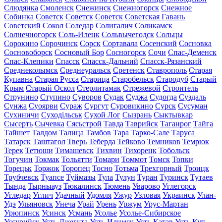
Слюдянка
Смоленск
Снежинск
Снежногорск
Снежное
Собинка
Советск
Советск
Советск
Советская Гавань
Советский
Сокол
Соледар
Солигалич
Соликамск
Солнечногорск
Соль-Илецк
Сольвычегодск
Сольцы
Сорокино
Сорочинск
Сорск
Сортавала
Сосенский
Сосновка
Сосновоборск
Сосновый Бор
Сосногорск
Сочи
Спас-Деменск
Спас-Клепики
Спасск
Спасск-Дальний
Спасск-Рязанский
Среднеколымск
Среднеуральск
Сретенск
Ставрополь
Старая
Купавна
Старая Русса
Старица
Старобельск
Стародуб
Старый
Крым
Старый Оскол
Стерлитамак
Стрежевой
Строитель
Струнино
Ступино
Суворов
Судак
Суджа
Судогда
Суздаль
Сунжа
Суоярви
Сураж
Сургут
Суровикино
Сурск
Сусуман
Сухиничи
Суходільськ
Сухой Лог
Сызрань
Сыктывкар
Сысерть
Сычевка
Сясьстрой
Тавда
Таврийск
Таганрог
Тайга
Тайшет
Талдом
Талица
Тамбов
Тара
Тарко-Сале
Таруса
Татарск
Таштагол
Тверь
Теберда
Тейково
Темников
Темрюк
Терек
Тетюши
Тимашевск
Тихвин
Тихорецк
Тобольск
Тогучин
Токмак
Тольятти
Томари
Томмот
Томск
Топки
Торецьк
Торжок
Торопец
Тосно
Тотьма
Трехгорный
Троицк
Трубчевск
Туапсе
Туймазы
Тула
Тулун
Туран
Туринск
Тутаев
Тында
Тырныауз
Тюкалинск
Тюмень
Уварово
Углегорск
Угледар
Углич
Удачный
Удомля
Ужур
Узловая
Украинск
Улан-
Удэ
Ульяновск
Унеча
Урай
Урень
Уржум
Урус-Мартан
Урюпинск
Усинск
Усмань
Усолье
Усолье-Сибирское
Уссурийск
Усть-Джегута
Усть-Илимск
Усть-Катав
Усть-Кут