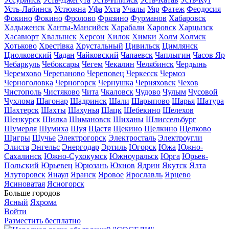
Усть-Лабинск
Устюжна
Уфа
Ухта
Учалы
Уяр
Фатеж
Феодосия
Фокино
Фокино
Фролово
Фрязино
Фурманов
Хабаровск
Хадыженск
Ханты-Мансийск
Харабали
Харовск
Харцызск
Хасавюрт
Хвалынск
Херсон
Хилок
Химки
Холм
Холмск
Хотьково
Хрестівка
Хрустальный
Цивильск
Цимлянск
Циолковский
Чадан
Чайковский
Чапаевск
Чаплыгин
Часов Яр
Чебаркуль
Чебоксары
Чегем
Чекалин
Челябинск
Чердынь
Черемхово
Черепаново
Череповец
Черкесск
Чермоз
Черноголовка
Черногорск
Чернушка
Черняховск
Чехов
Чистополь
Чистяково
Чита
Чкаловск
Чудово
Чулым
Чусовой
Чухлома
Шагонар
Шадринск
Шали
Шарыпово
Шарья
Шатура
Шахтерск
Шахты
Шахунья
Шацк
Шебекино
Шелехов
Шенкурск
Шилка
Шимановск
Шиханы
Шлиссельбург
Шумерля
Шумиха
Шуя
Щастя
Щекино
Щелкино
Щелково
Щигры
Щучье
Электрогорск
Электросталь
Электроугли
Элиста
Энгельс
Энергодар
Эртиль
Югорск
Южа
Южно-
Сахалинск
Южно-Сухокумск
Южноуральск
Юрга
Юрьев-
Польский
Юрьевец
Юрюзань
Юхнов
Ядрин
Якутск
Ялта
Ялуторовск
Янаул
Яранск
Яровое
Ярославль
Ярцево
Ясиноватая
Ясногорск
Больше городов
Ясный
Яхрома
Войти
Разместить бесплатно