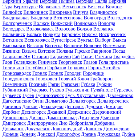
Верхний Уфалей
Верхняя Пышма
Верхняя Салда
Верхняя
Тура
Верхотурье
Верхоянск
Весьегонск
Ветлуга
Видное
Вилюйск
Вилючинск
Вихоревка
Вичуга
Владивосток
Владикавказ
Владимир
Вознесеновка
Волгоград
Волгодонск
Волгореченск
Волжск
Волжский
Волноваха
Вологда
Володарск
Волоколамск
Волосово
Волхов
Волчанск
Вольнянск
Вольск
Воркута
Воронеж
Ворсма
Воскресенск
Воткинск
Всеволожск
Вуглегірськ
Вуктыл
Выборг
Выкса
Высоковск
Высоцк
Вытегра
Вышний Волочек
Вяземский
Вязники
Вязьма
Вятские Поляны
Гірське
Гаврилов Посад
Гаврилов-Ям
Гагарин
Гаджиево
Гай
Галич
Гатчина
Гвардейск
Гдов
Геленджик
Геническ
Георгиевск
Глазов
Гола пристань
Голицыно
Голубівка
Горбатов
Горловка
Горно-Алтайск
Горнозаводск
Горняк
Горняк
Городец
Городище
Городовиковск
Гороховец
Горячий Ключ
Грайворон
Гремячинск
Грозный
Грязи
Грязовец
Губаха
Губкин
Губкинский
Гудермес
Гуково
Гулькевичи
Гуляйполе
Гурьевск
Гурьевск
Гусев
Гусиноозерск
Гусь-Хрустальный
Давлеканово
Дагестанские Огни
Далматово
Дальнегорск
Дальнереченск
Данилов
Данков
Дебальцево
Дегтярск
Дедовск
Демидов
Дербент
Десногорск
Джанкой
Дзержинск
Дзержинский
Дивногорск
Дигора
Димитровград
Дмитриев
Дмитров
Дмитровск
Днепрорудное
Дно
Добропілля
Добрянка
Довжанск
Докучаевск
Долгопрудный
Долинск
Домодедово
Донецк
Донецк
Донской
Дорогобуж
Дрезна
Дружковка
Дубна