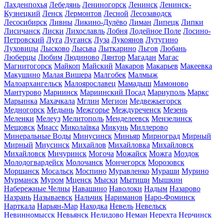
Лахденпохья
Лебедянь
Лениногорск
Ленинск
Ленинск-
Кузнецкий
Ленск
Лермонтов
Лесной
Лесозаводск
Лесосибирск
Ливны
Ликино-Дулёво
Лиман
Липецк
Липки
Лисичанск
Лиски
Лихославль
Лобня
Лодейное Поле
Лосино-
Петровский
Луга
Луганск
Луза
Лукоянов
Лутугино
Луховицы
Лысково
Лысьва
Лыткарино
Льгов
Любань
Люберцы
Любим
Людиново
Лянтор
Магадан
Магас
Магнитогорск
Майкоп
Майский
Макаров
Макарьев
Макеевка
Макушино
Малая Вишера
Малгобек
Малмыж
Малоархангельск
Малоярославец
Мамадыш
Мамоново
Мантурово
Мариинск
Мариинский Посад
Мариуполь
Маркс
Марьинка
Махачкала
Мглин
Мегион
Медвежьегорск
Медногорск
Медынь
Межгорье
Междуреченск
Мезень
Меленки
Мелеуз
Мелитополь
Менделеевск
Мензелинск
Мещовск
Миасс
Миколаївка
Микунь
Миллерово
Минеральные Воды
Минусинск
Миньяр
Мирноград
Мирный
Мирный
Миусинск
Михайлов
Михайловка
Михайловск
Михайловск
Мичуринск
Могоча
Можайск
Можга
Моздок
Молодогвардейск
Молочанск
Мончегорск
Морозовск
Моршанск
Мосальск
Моспино
Муравленко
Мураши
Мурино
Мурманск
Муром
Мценск
Мыски
Мытищи
Мышкин
Набережные Челны
Навашино
Наволоки
Надым
Назарово
Назрань
Называевск
Нальчик
Нариманов
Наро-Фоминск
Нарткала
Нарьян-Мар
Находка
Невель
Невельск
Невинномысск
Невьянск
Нелидово
Неман
Нерехта
Нерчинск