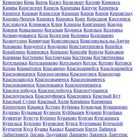
Кемерово
Кемь
Керчь
Кизел
Кизилюрт
Кизляр
Кимовск
Кимры
Кингисепп
Кинель
Кинешма
Кипуче
Киреевск
Киренск
Киржач
Кириллов
Кириши
Киров
Киров
Кировград
Кирово-Чепецк
Кировск
Кировск
Кирс
Кирсанов
Киселевск
Кисловодск
Климовск
Клин
Клинцы
Княгинино
Ковдор
Ковров
Ковылкино
Когалым
Кодинск
Козельск
Козловка
Козьмодемьянск
Кола
Кологрив
Коломна
Колпашево
Кольчугино
Коммунар
Комсомольск
Комсомольск-на-Амуре
Конаково
Кондопога
Кондрово
Константиновск
Копейск
Кораблино
Кореновск
Коркино
Королёв
Короча
Корсаков
Коряжма
Костерево
Костомукша
Кострома
Костянтинівка
Котельники
Котельниково
Котельнич
Котлас
Котово
Котовск
Кохма
Краматорск
Красавино
Красноармейск
Красноармейск
Красновишерск
Красногоровка
Красногорск
Краснодар
Краснозаводск
Краснознаменск
Краснознаменск
Краснокаменск
Краснокамск
Красноперекопск
Краснослободск
Краснослободск
Краснотурьинск
Красноуральск
Красноуфимск
Красноярск
Красный Кут
Красный Сулин
Красный Холм
Кремінна
Кременки
Кропоткин
Крымск
Кстово
Кубинка
Кувандык
Кувшиново
Кудрово
Кудымкар
Кузнецк
Куйбышев
Кукмор
Кулебаки
Кумертау
Кунгур
Купино
Курахово
Курган
Курганинск
Курильск
Курлово
Куровское
Курск
Куртамыш
Курчалой
Курчатов
Куса
Кушва
Кызыл
Кыштым
Кяхта
Лабинск
Лабытнанги
Лагань
Ладушкин
Лаишево
Лакинск
Лангепас