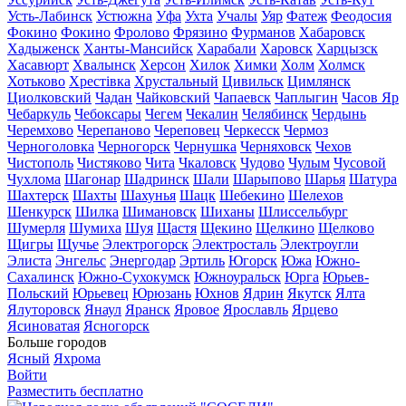
Усть-Лабинск
Устюжна
Уфа
Ухта
Учалы
Уяр
Фатеж
Феодосия
Фокино
Фокино
Фролово
Фрязино
Фурманов
Хабаровск
Хадыженск
Ханты-Мансийск
Харабали
Харовск
Харцызск
Хасавюрт
Хвалынск
Херсон
Хилок
Химки
Холм
Холмск
Хотьково
Хрестівка
Хрустальный
Цивильск
Цимлянск
Циолковский
Чадан
Чайковский
Чапаевск
Чаплыгин
Часов Яр
Чебаркуль
Чебоксары
Чегем
Чекалин
Челябинск
Чердынь
Черемхово
Черепаново
Череповец
Черкесск
Чермоз
Черноголовка
Черногорск
Чернушка
Черняховск
Чехов
Чистополь
Чистяково
Чита
Чкаловск
Чудово
Чулым
Чусовой
Чухлома
Шагонар
Шадринск
Шали
Шарыпово
Шарья
Шатура
Шахтерск
Шахты
Шахунья
Шацк
Шебекино
Шелехов
Шенкурск
Шилка
Шимановск
Шиханы
Шлиссельбург
Шумерля
Шумиха
Шуя
Щастя
Щекино
Щелкино
Щелково
Щигры
Щучье
Электрогорск
Электросталь
Электроугли
Элиста
Энгельс
Энергодар
Эртиль
Югорск
Южа
Южно-
Сахалинск
Южно-Сухокумск
Южноуральск
Юрга
Юрьев-
Польский
Юрьевец
Юрюзань
Юхнов
Ядрин
Якутск
Ялта
Ялуторовск
Янаул
Яранск
Яровое
Ярославль
Ярцево
Ясиноватая
Ясногорск
Больше городов
Ясный
Яхрома
Войти
Разместить бесплатно