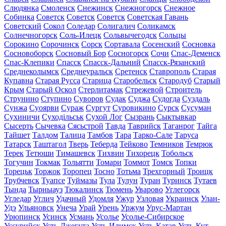
Слюдянка
Смоленск
Снежинск
Снежногорск
Снежное
Собинка
Советск
Советск
Советск
Советская Гавань
Советский
Сокол
Соледар
Солигалич
Соликамск
Солнечногорск
Соль-Илецк
Сольвычегодск
Сольцы
Сорокино
Сорочинск
Сорск
Сортавала
Сосенский
Сосновка
Сосновоборск
Сосновый Бор
Сосногорск
Сочи
Спас-Деменск
Спас-Клепики
Спасск
Спасск-Дальний
Спасск-Рязанский
Среднеколымск
Среднеуральск
Сретенск
Ставрополь
Старая
Купавна
Старая Русса
Старица
Старобельск
Стародуб
Старый
Крым
Старый Оскол
Стерлитамак
Стрежевой
Строитель
Струнино
Ступино
Суворов
Судак
Суджа
Судогда
Суздаль
Сунжа
Суоярви
Сураж
Сургут
Суровикино
Сурск
Сусуман
Сухиничи
Суходільськ
Сухой Лог
Сызрань
Сыктывкар
Сысерть
Сычевка
Сясьстрой
Тавда
Таврийск
Таганрог
Тайга
Тайшет
Талдом
Талица
Тамбов
Тара
Тарко-Сале
Таруса
Татарск
Таштагол
Тверь
Теберда
Тейково
Темников
Темрюк
Терек
Тетюши
Тимашевск
Тихвин
Тихорецк
Тобольск
Тогучин
Токмак
Тольятти
Томари
Томмот
Томск
Топки
Торецьк
Торжок
Торопец
Тосно
Тотьма
Трехгорный
Троицк
Трубчевск
Туапсе
Туймазы
Тула
Тулун
Туран
Туринск
Тутаев
Тында
Тырныауз
Тюкалинск
Тюмень
Уварово
Углегорск
Угледар
Углич
Удачный
Удомля
Ужур
Узловая
Украинск
Улан-
Удэ
Ульяновск
Унеча
Урай
Урень
Уржум
Урус-Мартан
Урюпинск
Усинск
Усмань
Усолье
Усолье-Сибирское
Уссурийск
Усть-Джегута
Усть-Илимск
Усть-Катав
Усть-Кут