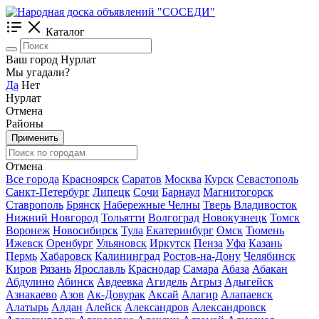
Каталог
Ваш город Нурлат
Мы угадали?
Да
Нет
Нурлат
Отмена
Районы
Применить
Отмена
Все города
Красноярск
Саратов
Москва
Курск
Севастополь
Санкт-Петербург
Липецк
Сочи
Барнаул
Магнитогорск
Ставрополь
Брянск
Набережные Челны
Тверь
Владивосток
Нижний Новгород
Тольятти
Волгоград
Новокузнецк
Томск
Воронеж
Новосибирск
Тула
Екатеринбург
Омск
Тюмень
Ижевск
Оренбург
Ульяновск
Иркутск
Пенза
Уфа
Казань
Пермь
Хабаровск
Калининград
Ростов-на-Дону
Челябинск
Киров
Рязань
Ярославль
Краснодар
Самара
Абаза
Абакан
Абдулино
Абинск
Авдеевка
Агидель
Агрыз
Адыгейск
Азнакаево
Азов
Ак-Довурак
Аксай
Алагир
Алапаевск
Алатырь
Алдан
Алейск
Александров
Александровск