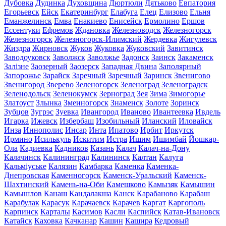
Дубовка
Дудинка
Духовщина
Дюртюли
Дятьково
Евпатория
Егорьевск
Ейск
Екатеринбург
Елабуга
Елец
Елизово
Ельня
Еманжелинск
Емва
Енакиево
Енисейск
Ермолино
Ершов
Ессентуки
Ефремов
Ждановка
Железноводск
Железногорск
Железногорск
Железногорск-Илимский
Жердевка
Жигулевск
Жиздра
Жирновск
Жуков
Жуковка
Жуковский
Завитинск
Заводоуковск
Заволжск
Заволжье
Задонск
Заинск
Закаменск
Залізне
Заозерный
Заозерск
Западная Двина
Заполярный
Запорожье
Зарайск
Заречный
Заречный
Заринск
Звенигово
Звенигород
Зверево
Зеленогорск
Зеленоград
Зеленоградск
Зеленодольск
Зеленокумск
Зерноград
Зея
Зима
Зимогорье
Златоуст
Злынка
Змеиногорск
Знаменск
Золоте
Зоринск
Зубцов
Зугрэс
Зуевка
Ивангород
Иваново
Ивантеевка
Ивдель
Игарка
Ижевск
Избербаш
Изобильный
Иланский
Иловайск
Инза
Иннополис
Инсар
Инта
Ипатово
Ирбит
Иркутск
Ирмино
Исилькуль
Искитим
Истра
Ишим
Ишимбай
Йошкар-
Ола
Кадиевка
Кадников
Казань
Калач
Калач-на-Дону
Калачинск
Калининград
Калининск
Калтан
Калуга
Кальміуське
Калязин
Камбарка
Каменка
Каменка-
Днепровская
Каменногорск
Каменск-Уральский
Каменск-
Шахтинский
Камень-на-Оби
Камешково
Камызяк
Камышин
Камышлов
Канаш
Кандалакша
Канск
Карабаново
Карабаш
Карабулак
Карасук
Карачаевск
Карачев
Каргат
Каргополь
Карпинск
Карталы
Касимов
Касли
Каспийск
Катав-Ивановск
Катайск
Каховка
Качканар
Кашин
Кашира
Кедровый