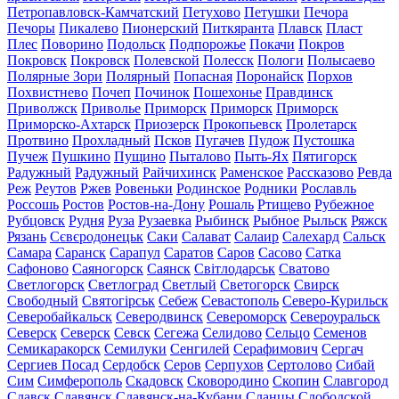
Петропавловск-Камчатский
Петухово
Петушки
Печора
Печоры
Пикалево
Пионерский
Питкяранта
Плавск
Пласт
Плес
Поворино
Подольск
Подпорожье
Покачи
Покров
Покровск
Покровск
Полевской
Полесск
Пологи
Полысаево
Полярные Зори
Полярный
Попасная
Поронайск
Порхов
Похвистнево
Почеп
Починок
Пошехонье
Правдинск
Приволжск
Приволье
Приморск
Приморск
Приморск
Приморско-Ахтарск
Приозерск
Прокопьевск
Пролетарск
Протвино
Прохладный
Псков
Пугачев
Пудож
Пустошка
Пучеж
Пушкино
Пущино
Пыталово
Пыть-Ях
Пятигорск
Радужный
Радужный
Райчихинск
Раменское
Рассказово
Ревда
Реж
Реутов
Ржев
Ровеньки
Родинское
Родники
Рославль
Россошь
Ростов
Ростов-на-Дону
Рошаль
Ртищево
Рубежное
Рубцовск
Рудня
Руза
Рузаевка
Рыбинск
Рыбное
Рыльск
Ряжск
Рязань
Сєвєродонецьк
Саки
Салават
Салаир
Салехард
Сальск
Самара
Саранск
Сарапул
Саратов
Саров
Сасово
Сатка
Сафоново
Саяногорск
Саянск
Світлодарськ
Сватово
Светлогорск
Светлоград
Светлый
Светогорск
Свирск
Свободный
Святогірськ
Себеж
Севастополь
Северо-Курильск
Северобайкальск
Северодвинск
Североморск
Североуральск
Северск
Северск
Севск
Сегежа
Селидово
Сельцо
Семенов
Семикаракорск
Семилуки
Сенгилей
Серафимович
Сергач
Сергиев Посад
Сердобск
Серов
Серпухов
Сертолово
Сибай
Сим
Симферополь
Скадовск
Сковородино
Скопин
Славгород
Славск
Славянск
Славянск-на-Кубани
Сланцы
Слободской