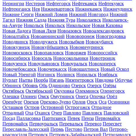
Нерюнгри
Нестеров
Нефтегорск
Нефтекамск
Нефтекумск
Нефтеюганск
Нея
Нижневартовск
Нижнекамск
Нижнеудинск
Нижние Серги
Нижний Ломов
Нижний Новгород
Нижний
Тагил
Нижняя Салда
Нижняя Тура
Николаевск
Николаевск-
на-Амуре
Никольск
Никольск
Никольское
Новая Каховка
Новая Ладога
Новая Ляля
Новоазовск
Новоалександровск
Новоалтайск
Новоаннинский
Нововоронеж
Новогродовка
Новодвинск
Новодружеск
Новозыбков
Новокубанск
Новокузнецк
Новокуйбышевск
Новомичуринск
Новомосковск
Новопавловск
Новоржев
Новороссийск
Новосибирск
Новосиль
Новосокольники
Новотроицк
Новоузенск
Новоульяновск
Новоуральск
Новохоперск
Новочебоксарск
Новочеркасск
Новошахтинск
Новый Оскол
Новый Уренгой
Ногинск
Нолинск
Норильск
Ноябрьск
Нурлат
Нытва
Нюрба
Нягань
Нязепетровск
Няндома
Облучье
Обнинск
Обоянь
Обь
Одинцово
Озерск
Озерск
Озёры
Октябрьск
Октябрьский
Окуловка
Олекминск
Оленегорск
Олешки
Олонец
Омск
Омутнинск
Онега
Опочка
Орёл
Оренбург
Орехов
Орехово-Зуево
Орлов
Орск
Оса
Осинники
Осташков
Остров
Островной
Острогожск
Отрадное
Отрадный
Оха
Оханск
Очер
Павлово
Павловск
Павловский
Посад
Палласовка
Партизанск
Певек
Пенза
Первомайск
Первомайск
Первоуральск
Перевальск
Перевоз
Пересвет
Переславль-Залесский
Пермь
Пестово
Петров Вал
Петрово-
красносілля
Петровск
Петровск-Забайкальский
Петрозаводск