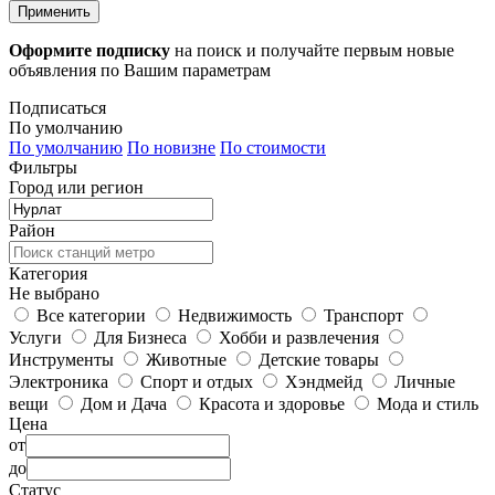
Применить
Оформите подписку
на поиск и получайте первым новые
объявления по Вашим параметрам
Подписаться
По умолчанию
По умолчанию
По новизне
По стоимости
Фильтры
Город или регион
Район
Категория
Не выбрано
Все категории
Недвижимость
Транспорт
Услуги
Для Бизнеса
Хобби и развлечения
Инструменты
Животные
Детские товары
Электроника
Спорт и отдых
Хэндмейд
Личные
вещи
Дом и Дача
Красота и здоровье
Мода и стиль
Цена
от
до
Статус