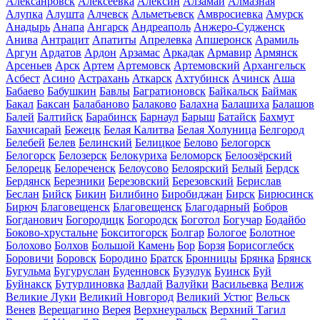
Алексанровск
Алексеевка
Алексин
Алзамай
Алмазная
Алупка
Алушта
Алчевск
Альметьевск
Амвросиевка
Амурск
Анадырь
Анапа
Ангарск
Андреаполь
Анжеро-Судженск
Анива
Антрацит
Апатиты
Апрелевка
Апшеронск
Арамиль
Аргун
Ардатов
Ардон
Арзамас
Аркадак
Армавир
Армянск
Арсеньев
Арск
Артем
Артемовск
Артемовский
Архангельск
Асбест
Асино
Астрахань
Аткарск
Ахтубинск
Ачинск
Аша
Бабаево
Бабушкин
Бавлы
Багратионовск
Байкальск
Баймак
Бакал
Баксан
Балабаново
Балаково
Балахна
Балашиха
Балашов
Балей
Балтийск
Барабинск
Барнаул
Барыш
Батайск
Бахмут
Бахчисарай
Бежецк
Белая Калитва
Белая Холуница
Белгород
Белебей
Белев
Белинский
Белицкое
Белово
Белогорск
Белогорск
Белозерск
Белокуриха
Беломорск
Белоозёрский
Белорецк
Белореченск
Белоусово
Белоярский
Белый
Бердск
Бердянск
Березники
Березовский
Березовский
Берислав
Беслан
Бийск
Бикин
Билибино
Биробиджан
Бирск
Бирюсинск
Бирюч
Благовещенск
Благовещенск
Благодарный
Бобров
Богданович
Богородицк
Богородск
Боготол
Богучар
Бодайбо
Боково-хрустальне
Бокситогорск
Болгар
Бологое
Болотное
Болохово
Болхов
Большой Камень
Бор
Борзя
Борисоглебск
Боровичи
Боровск
Бородино
Братск
Бронницы
Брянка
Брянск
Бугульма
Бугуруслан
Буденновск
Бузулук
Буинск
Буй
Буйнакск
Бутурлиновка
Валдай
Валуйки
Васильевка
Велиж
Великие Луки
Великий Новгород
Великий Устюг
Вельск
Венев
Верещагино
Верея
Верхнеуральск
Верхний Тагил