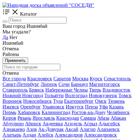
Каталог
Ваш город Ишимбай
Мы угадали?
Да
Нет
Ишимбай
Отмена
Районы
Применить
Отмена
Все города
Красноярск
Саратов
Москва
Курск
Севастополь
Санкт-Петербург
Липецк
Сочи
Барнаул
Магнитогорск
Ставрополь
Брянск
Набережные Челны
Тверь
Владивосток
Нижний Новгород
Тольятти
Волгоград
Новокузнецк
Томск
Воронеж
Новосибирск
Тула
Екатеринбург
Омск
Тюмень
Ижевск
Оренбург
Ульяновск
Иркутск
Пенза
Уфа
Казань
Пермь
Хабаровск
Калининград
Ростов-на-Дону
Челябинск
Киров
Рязань
Ярославль
Краснодар
Самара
Абаза
Абакан
Абдулино
Абинск
Авдеевка
Агидель
Агрыз
Адыгейск
Азнакаево
Азов
Ак-Довурак
Аксай
Алагир
Алапаевск
Алатырь
Алдан
Алейск
Александров
Александровск