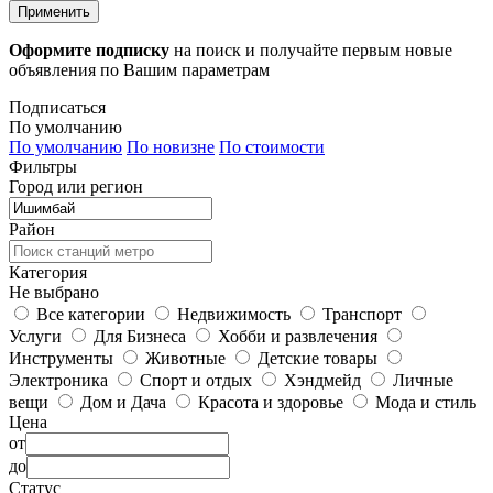
Применить
Оформите подписку
на поиск и получайте первым новые
объявления по Вашим параметрам
Подписаться
По умолчанию
По умолчанию
По новизне
По стоимости
Фильтры
Город или регион
Район
Категория
Не выбрано
Все категории
Недвижимость
Транспорт
Услуги
Для Бизнеса
Хобби и развлечения
Инструменты
Животные
Детские товары
Электроника
Спорт и отдых
Хэндмейд
Личные
вещи
Дом и Дача
Красота и здоровье
Мода и стиль
Цена
от
до
Статус