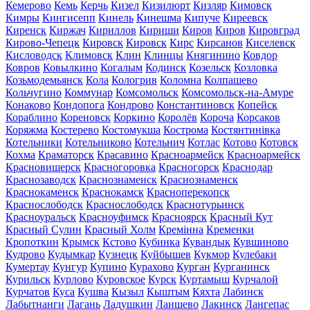
Кемерово
Кемь
Керчь
Кизел
Кизилюрт
Кизляр
Кимовск
Кимры
Кингисепп
Кинель
Кинешма
Кипуче
Киреевск
Киренск
Киржач
Кириллов
Кириши
Киров
Киров
Кировград
Кирово-Чепецк
Кировск
Кировск
Кирс
Кирсанов
Киселевск
Кисловодск
Климовск
Клин
Клинцы
Княгинино
Ковдор
Ковров
Ковылкино
Когалым
Кодинск
Козельск
Козловка
Козьмодемьянск
Кола
Кологрив
Коломна
Колпашево
Кольчугино
Коммунар
Комсомольск
Комсомольск-на-Амуре
Конаково
Кондопога
Кондрово
Константиновск
Копейск
Кораблино
Кореновск
Коркино
Королёв
Короча
Корсаков
Коряжма
Костерево
Костомукша
Кострома
Костянтинівка
Котельники
Котельниково
Котельнич
Котлас
Котово
Котовск
Кохма
Краматорск
Красавино
Красноармейск
Красноармейск
Красновишерск
Красногоровка
Красногорск
Краснодар
Краснозаводск
Краснознаменск
Краснознаменск
Краснокаменск
Краснокамск
Красноперекопск
Краснослободск
Краснослободск
Краснотурьинск
Красноуральск
Красноуфимск
Красноярск
Красный Кут
Красный Сулин
Красный Холм
Кремінна
Кременки
Кропоткин
Крымск
Кстово
Кубинка
Кувандык
Кувшиново
Кудрово
Кудымкар
Кузнецк
Куйбышев
Кукмор
Кулебаки
Кумертау
Кунгур
Купино
Курахово
Курган
Курганинск
Курильск
Курлово
Куровское
Курск
Куртамыш
Курчалой
Курчатов
Куса
Кушва
Кызыл
Кыштым
Кяхта
Лабинск
Лабытнанги
Лагань
Ладушкин
Лаишево
Лакинск
Лангепас